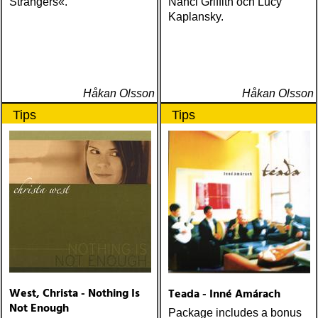
Strangers«.
Nanci Griffith och Lucy
Kaplansky.
Håkan Olsson
Håkan Olsson
Tips
Tips
West, Christa - Nothing Is
Teada - Inné Amárach
Not Enough
Package includes a bonus