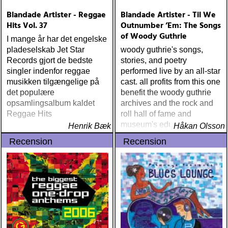
Experiments to Political
Blandade Artister - Reggae
Blandade Artister - Til We
Propaganda«
Hits Vol. 37
Outnumber ’Em: The Songs
of Woody Guthrie
I mange år har det engelske
pladeselskab Jet Star
woody guthrie's songs,
Records gjort de bedste
stories, and poetry
singler indenfor reggae
performed live by an all-star
musikken tilgængelige på
cast. all profits from this one
det populære
benefit the woody guthrie
opsamlingsalbum kaldet
archives and the rock and
Reggae Hits
roll hall of fame and
museum's educational
Henrik Bæk
Håkan Olsson
foundation.
Recension
Recension