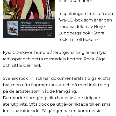
pianistkarriärern.
Inspelningen finns på den
fyra-CD-box som är är den
hörbara delen av Börje
Lundbergs bok »Stora
rock´n´roll boken«.
Fyra CD-skivor, hundra återutgivna singlar och fyra
radiospår och detta mestadels bortom Rock-Olga
och Little Gerhard.
Svensk rock´n´roll har dokumenterats tidigare, ofta
bra, men ofta fragmentariskt och då med inriktning
på de artister som nådde framgång.
De mindre framgångsrika har också de tidigare
återutgivits. Ofta dock på utgåvor riktade till en smal
krets av initierade. Få gånger har en kommersiell