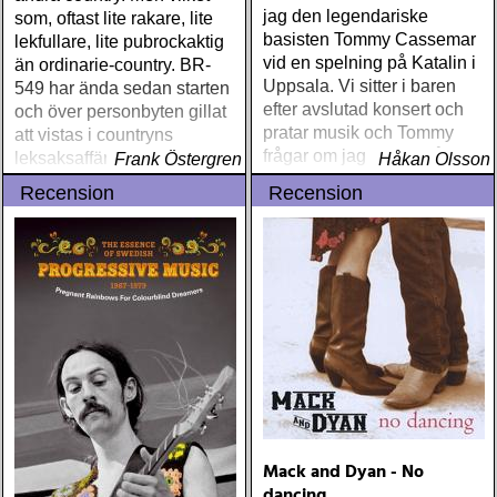
jag den legendariske
som, oftast lite rakare, lite
basisten Tommy Cassemar
lekfullare, lite pubrockaktig
vid en spelning på Katalin i
än ordinarie-country. BR-
Uppsala. Vi sitter i baren
549 har ända sedan starten
efter avslutad konsert och
och över personbyten gillat
pratar musik och Tommy
att vistas i countryns
frågar om jag spelar något
leksaksaffär
Frank Östergren
Håkan Olsson
instrument
Recension
Recension
Mack and Dyan - No
dancing