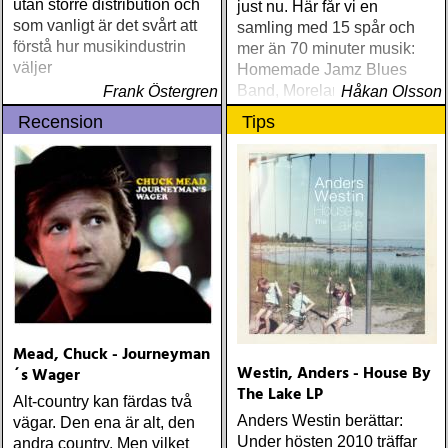
utan större distribution och
just nu. Här får vi en
som vanligt är det svårt att
samling med 15 spår och
förstå hur musikindustrin
mer än 70 minuter musik:
väljer
Homemade Jamz Blues
Band, Moreland and
Frank Östergren
Håkan Olsson
Arbuckle, Samuel James
Recension
Tips
med flera. Två tidigare
outgivna spår med
Watermelon Slim.
Mead, Chuck - Journeyman
Westin, Anders - House By
´s Wager
The Lake LP
Alt-country kan färdas två
Anders Westin berättar:
vägar. Den ena är alt, den
Under hösten 2010 träffar
andra country. Men vilket