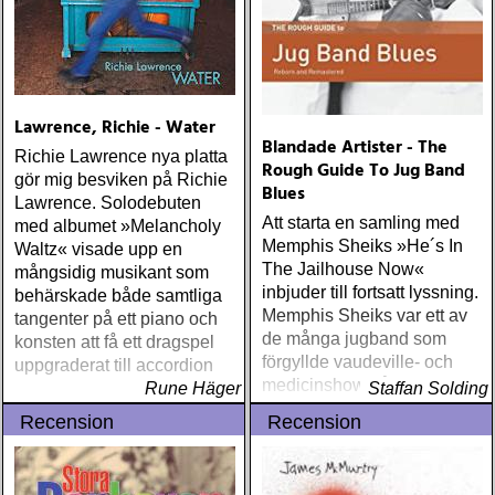
Lawrence, Richie - Water
Blandade Artister - The
Richie Lawrence nya platta
Rough Guide To Jug Band
gör mig besviken på Richie
Blues
Lawrence. Solodebuten
Att starta en samling med
med albumet »Melancholy
Memphis Sheiks »He´s In
Waltz« visade upp en
The Jailhouse Now«
mångsidig musikant som
inbjuder till fortsatt lyssning.
behärskade både samtliga
Memphis Sheiks var ett av
tangenter på ett piano och
de många jugband som
konsten att få ett dragspel
förgyllde vaudeville- och
uppgraderat till accordion
medicinshow på 20- och
Rune Häger
Staffan Solding
30-talet
Recension
Recension