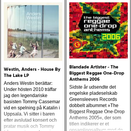
1964-1969, Volume 1
Det här är recensionen jag
helst inte vill skriva. Vid en
första anblick ser Stora
Popboxen ut att vara en
mycket ambitiös
genomgång av den
svenska sextiotalsmusiken,
avseende pop, rhythm &
blues, beat och psykedelia
Blandade Artister - The
Westin, Anders - House By
Biggest Reggae One-Drop
The Lake LP
Anthems 2006
Anders Westin berättar:
Sidste år udsendte det
Under hösten 2010 träffar
engelske pladeselskab
jag den legendariske
Greensleeves Records
basisten Tommy Cassemar
dobbelt albummet »The
vid en spelning på Katalin i
Biggest Reggae One-Drop
Uppsala. Vi sitter i baren
Anthems 2005«, der som
efter avslutad konsert och
titlen indikerer er et
pratar musik och Tommy
opsamlingsalbum med de