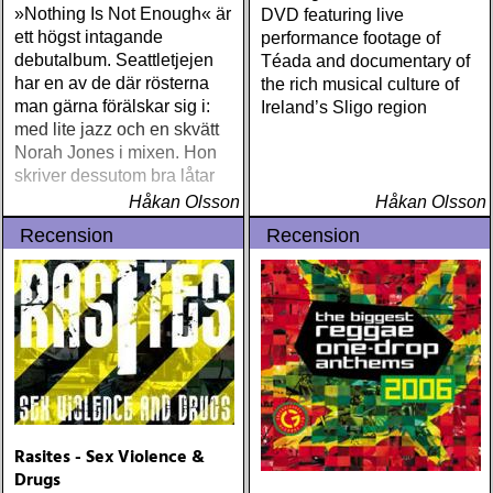
»Nothing Is Not Enough« är
DVD featuring live
ett högst intagande
performance footage of
debutalbum. Seattletjejen
Téada and documentary of
har en av de där rösterna
the rich musical culture of
man gärna förälskar sig i:
Ireland’s Sligo region
med lite jazz och en skvätt
Norah Jones i mixen. Hon
skriver dessutom bra låtar
Håkan Olsson
Håkan Olsson
Recension
Recension
Rasites - Sex Violence &
Drugs