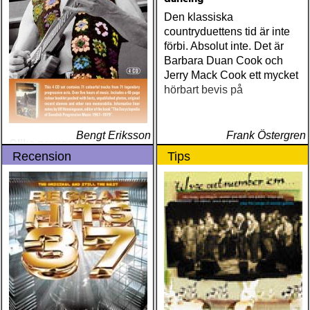
Den klassiska
countryduettens tid är inte
förbi. Absolut inte. Det är
Barbara Duan Cook och
Jerry Mack Cook ett mycket
hörbart bevis på
Bengt Eriksson
Frank Östergren
Olika proggartister - The
Essence Of Swedish
Recension
Tips
Progressive Music 1967-
1979 / Pregnant Rainbows
For Colourblind People
Också den här boxen –
med fyra CD – kompletterar
en bok från förlaget
Premium, nämligen »The
Encyclopedia Of Swedish
Progressive Music 1967-
1979 / From Psychedelic