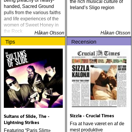
being preachy or heavy-
the rich musical culture of
handed, Sacred Ground
Ireland’s Sligo region
pulls from the various faiths
and life experiences of the
women of Sweet Honey in
the Rock
Håkan Olsson
Håkan Olsson
Tips
Recension
Sizzla - Crucial Times
Sultans of Slide, The -
Lightning Strikes
Fra at have været en af de
mest produktive
Featuring “Paris Slim»