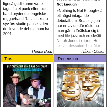
Not Enough
ligeså godt kunne være
taget fra et punk eller rock
»Nothing Is Not Enough« är
band bryder det engelske
ett högst intagande
reggaeband Ras Ites knap
debutalbum. Seattletjejen
syv års studie pause siden
har en av de där rösterna
det lovende debutalbum fra
man gärna förälskar sig i:
2001
med lite jazz och en skvätt
Norah Jones i mixen. Hon
skriver dessutom bra låtar
Henrik Bæk
Håkan Olsson
Tips
Recension