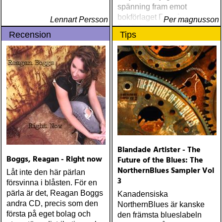
spänning fram emot
bokförlaget Premium
Lennart Persson
Per magnusson
Publishing nya utgåvor.
Recension
Tips
Förlaget har koncentrerat
sig på att ge ut musikböcker
och förstått vikten av att
använda de verkliga
konnässörerna för
uppdragen
Blandade Artister - The
Boggs, Reagan - Right now
Future of the Blues: The
NorthernBlues Sampler Vol
Låt inte den här pärlan
3
försvinna i blåsten. För en
pärla är det, Reagan Boggs
Kanadensiska
andra CD, precis som den
NorthernBlues är kanske
första på eget bolag och
den främsta blueslabeln