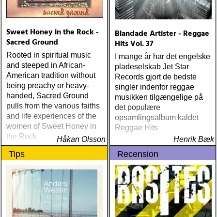
Sweet Honey in the Rock -
Blandade Artister - Reggae
Sacred Ground
Hits Vol. 37
Rooted in spiritual music
I mange år har det engelske
and steeped in African-
pladeselskab Jet Star
American tradition without
Records gjort de bedste
being preachy or heavy-
singler indenfor reggae
handed, Sacred Ground
musikken tilgængelige på
pulls from the various faiths
det populære
and life experiences of the
opsamlingsalbum kaldet
women of Sweet Honey in
Reggae Hits
the Rock
Håkan Olsson
Henrik Bæk
Tips
Recension