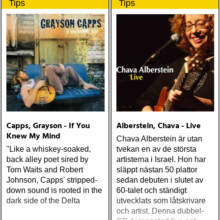
Tips
Tips
gennem tiderne
Capps, Grayson - If You
Alberstein, Chava - Live
Knew My Mind
Chava Alberstein är utan
"Like a whiskey-soaked,
tvekan en av de största
back alley poet sired by
artisterna i Israel. Hon har
Tom Waits and Robert
släppt nästan 50 plattor
Johnson, Capps' stripped-
sedan debuten i slutet av
down sound is rooted in the
60-talet och ständigt
dark side of the Delta
utvecklats som låtskrivare
och artist. Denna dubbel-