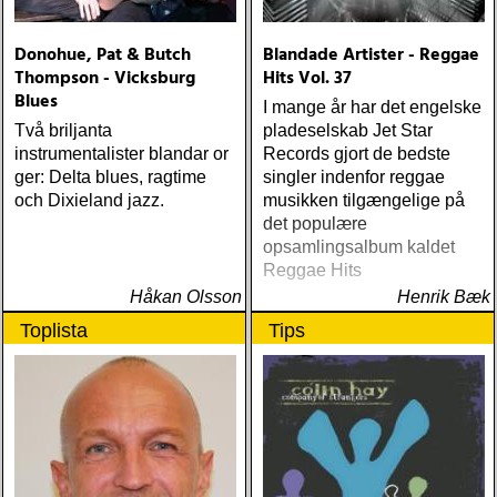
Donohue, Pat & Butch
Blandade Artister - Reggae
Thompson - Vicksburg
Hits Vol. 37
Blues
I mange år har det engelske
Två briljanta
pladeselskab Jet Star
instrumentalister blandar or
Records gjort de bedste
ger: Delta blues, ragtime
singler indenfor reggae
och Dixieland jazz.
musikken tilgængelige på
det populære
opsamlingsalbum kaldet
Reggae Hits
Håkan Olsson
Henrik Bæk
Toplista
Tips