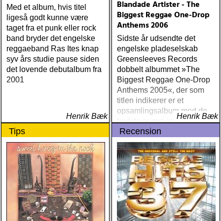
Blandade Artister - The
Med et album, hvis titel
Biggest Reggae One-Drop
ligeså godt kunne være
Anthems 2006
taget fra et punk eller rock
band bryder det engelske
Sidste år udsendte det
reggaeband Ras Ites knap
engelske pladeselskab
syv års studie pause siden
Greensleeves Records
det lovende debutalbum fra
dobbelt albummet »The
2001
Biggest Reggae One-Drop
Anthems 2005«, der som
titlen indikerer er et
opsamlingsalbum med de
Henrik Bæk
Henrik Bæk
bedste numre indenfor den
Tips
Recension
populære reggaestil kaldet
one-drop