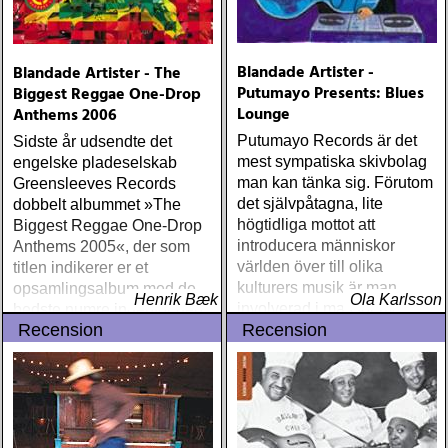
Blandade Artister -
Blandade Artister - The
Putumayo Presents: Blues
Biggest Reggae One-Drop
Lounge
Anthems 2006
Putumayo Records är det
Sidste år udsendte det
mest sympatiska skivbolag
engelske pladeselskab
man kan tänka sig. Förutom
Greensleeves Records
det självpåtagna, lite
dobbelt albummet »The
högtidliga mottot att
Biggest Reggae One-Drop
introducera människor
Anthems 2005«, der som
världen över till olika
titlen indikerer er et
kulturers musik är man
opsamlingsalbum med de
Henrik Bæk
Ola Karlsson
involverad i massor av
bedste numre indenfor den
Recension
Recension
välgörenhetsprojekt, de
populære reggaestil kaldet
flesta med inriktning på
one-drop
barn och utbildning