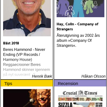
Hay, Colin - Company of
Strangers
Återutgivning av 2002 års
album »Company Of
Bäst 2018
Strangers«.
Beres Hammond - Never
Ending (VP Records /
Harmony House)
Reggaecrooner Beres
Hammond skinner igennem
på nyt suverænt album, der
Henrik Bæk
Håkan Olsson
måske er hans bedste
Tips
Recension
gennem tiderne