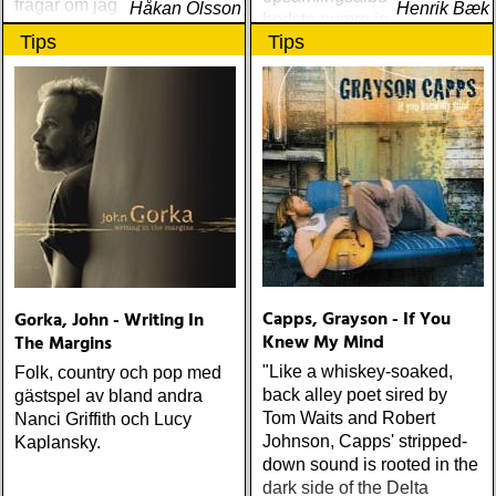
frågar om jag spelar något
Håkan Olsson
Henrik Bæk
bedste numre indenfor den
instrument
Tips
Tips
populære reggaestil kaldet
one-drop
Capps, Grayson - If You
Gorka, John - Writing In
Knew My Mind
The Margins
"Like a whiskey-soaked,
Folk, country och pop med
back alley poet sired by
gästspel av bland andra
Tom Waits and Robert
Nanci Griffith och Lucy
Johnson, Capps' stripped-
Kaplansky.
down sound is rooted in the
dark side of the Delta