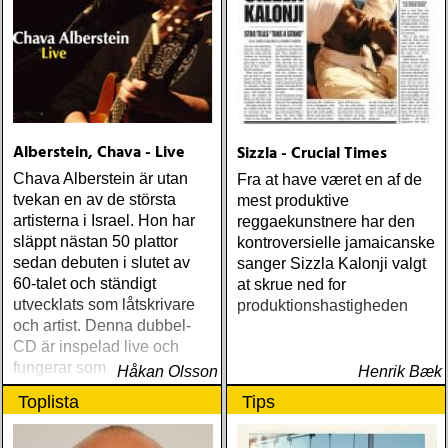
Alberstein, Chava - Live
Sizzla - Crucial Times
Chava Alberstein är utan
Fra at have været en af de
tvekan en av de största
mest produktive
artisterna i Israel. Hon har
reggaekunstnere har den
släppt nästan 50 plattor
kontroversielle jamaicanske
sedan debuten i slutet av
sanger Sizzla Kalonji valgt
60-talet och ständigt
at skrue ned for
utvecklats som låtskrivare
produktionshastigheden
och artist. Denna dubbel-
CD är inspelad live och
fungerar som en utmärkt
Håkan Olsson
Henrik Bæk
introduktion till denna
Toplista
Tips
världsartist.