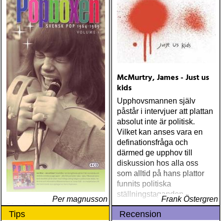
McMurtry, James - Just us
kids
Upphovsmannen själv
påstår i intervjuer att plattan
absolut inte är politisk.
Vilket kan anses vara en
definationsfråga och
därmed ge upphov till
diskussion hos alla oss
som alltid på hans plattor
funnits politiska
ställningstaganden
Per magnusson
Frank Östergren
Blandade Artister - Stora
Tips
Recension
Popboxen: Svensk Pop