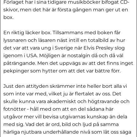
Förlaget har i sina tidigare musikböcker bifogat CD-
skivor, men det här är första gången man ger ut en
box.
En riktig läcker box. Tillsammans med boken får
lyssnaren och läsaren näst intill en totalbild av hur
det var att vara ung i Sverige när Elvis Presley slog
igenom i USA. Möjligen är nostalgin då och då väl
påträngande. Men det uppvägs av att det finns inget
pekpinger som hytter om att det var bättre förr.
Just den attityden skrämmer inte heller bort alla vi
som inte var med, vilket ju är flertalet av oss. Det
skulle kunna vara akademiskt och högtravande och
fotnötter - håll med om att en del sådana här
utgåvor mer vill bevisa utgivarnas kunskap än dela
med sig. Vad det är ord, bild och ljud på samma
härliga njutbara underhållande nivå som låt oss säga