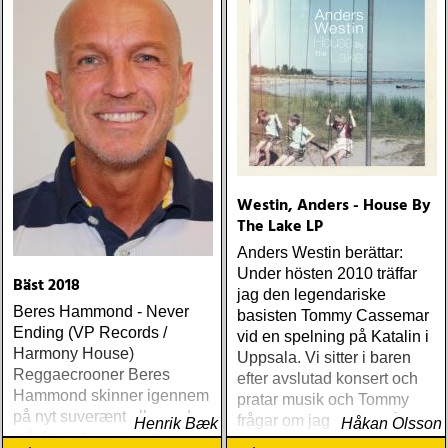
Westin, Anders - House By
The Lake LP
Anders Westin berättar:
Under hösten 2010 träffar
Bäst 2018
jag den legendariske
Beres Hammond - Never
basisten Tommy Cassemar
Ending (VP Records /
vid en spelning på Katalin i
Harmony House)
Uppsala. Vi sitter i baren
Reggaecrooner Beres
efter avslutad konsert och
Hammond skinner igennem
pratar musik och Tommy
på nyt suverænt album, der
frågar om jag spelar något
Henrik Bæk
Håkan Olsson
måske er hans bedste
instrument