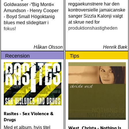
reggaekunstnere har den
Goldwasser -“Big Monti«
kontroversielle jamaicanske
Amundson - Henry Cooper
sanger Sizzla Kalonji valgt
- Boyd Small Högoktanig
at skrue ned for
blues med slidegitarr i
produktionshastigheden
fokus!
Håkan Olsson
Henrik Bæk
Recension
Tips
Rasites - Sex Violence &
Drugs
West, Christa - Nothing Is
Med et album, hvis titel