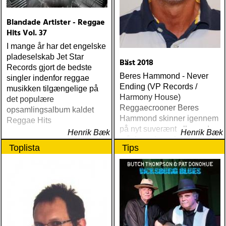
Blandade Artister - Reggae
Hits Vol. 37
I mange år har det engelske
pladeselskab Jet Star
Bäst 2018
Records gjort de bedste
Beres Hammond - Never
singler indenfor reggae
Ending (VP Records /
musikken tilgængelige på
Harmony House)
det populære
Reggaecrooner Beres
opsamlingsalbum kaldet
Hammond skinner igennem
Reggae Hits
på nyt suverænt album, der
Henrik Bæk
Henrik Bæk
måske er hans bedste
Toplista
Tips
gennem tiderne