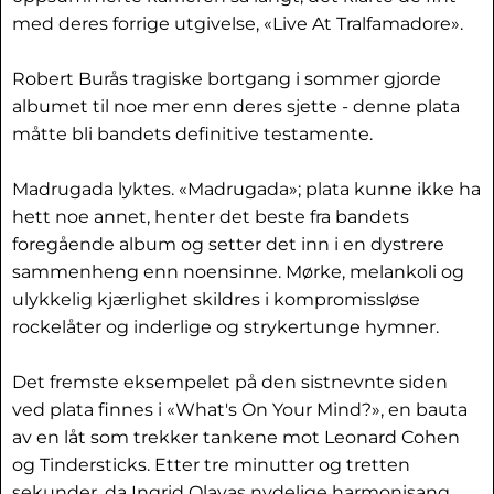
med deres forrige utgivelse, «Live At Tralfamadore».
Robert Burås tragiske bortgang i sommer gjorde
albumet til noe mer enn deres sjette - denne plata
måtte bli bandets definitive testamente.
Madrugada lyktes. «Madrugada»; plata kunne ikke ha
hett noe annet, henter det beste fra bandets
foregående album og setter det inn i en dystrere
sammenheng enn noensinne. Mørke, melankoli og
ulykkelig kjærlighet skildres i kompromissløse
rockelåter og inderlige og strykertunge hymner.
Det fremste eksempelet på den sistnevnte siden
ved plata finnes i «What's On Your Mind?», en bauta
av en låt som trekker tankene mot Leonard Cohen
og Tindersticks. Etter tre minutter og tretten
sekunder, da Ingrid Olavas nydelige harmonisang