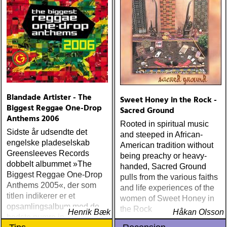
men jag har istället valt att
bara lista de plattor jag
lyssnat på väsentligt mycket
mer än vad tjänsten kräver
Blandade Artister - The
Sweet Honey in the Rock -
Biggest Reggae One-Drop
Sacred Ground
Anthems 2006
Rooted in spiritual music
Sidste år udsendte det
and steeped in African-
engelske pladeselskab
American tradition without
Greensleeves Records
being preachy or heavy-
dobbelt albummet »The
handed, Sacred Ground
Biggest Reggae One-Drop
pulls from the various faiths
Anthems 2005«, der som
and life experiences of the
titlen indikerer er et
women of Sweet Honey in
opsamlingsalbum med de
the Rock
Henrik Bæk
Håkan Olsson
bedste numre indenfor den