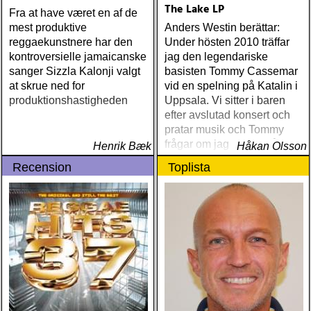
The Lake LP
Fra at have været en af de
mest produktive
Anders Westin berättar:
reggaekunstnere har den
Under hösten 2010 träffar
kontroversielle jamaicanske
jag den legendariske
sanger Sizzla Kalonji valgt
basisten Tommy Cassemar
at skrue ned for
vid en spelning på Katalin i
produktionshastigheden
Uppsala. Vi sitter i baren
efter avslutad konsert och
pratar musik och Tommy
frågar om jag spelar något
Henrik Bæk
Håkan Olsson
instrument
Recension
Toplista