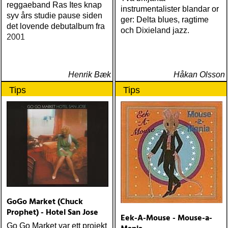
reggaeband Ras Ites knap
Nick Cave & The Bad
instrumentalister blandar or
syv års studie pause siden
Seeds Push The Sky Away
ger: Delta blues, ragtime
det lovende debutalbum fra
(Bad Seed) Andi Almqvist
och Dixieland jazz.
2001
Warsaw Holiday (Rootsy)
Townes Van Zandt
Sunshine Boy: The
Unheard Studio Sessions &
Henrik Bæk
Håkan Olsson
Demos 1971-1972
Tips
Tips
(Omnivore) Naturligtvis
borde alla årets Rootsy-
plattor vara med på listan,
men jag har istället valt att
bara lista de plattor jag
lyssnat på väsentligt mycket
mer än vad tjänsten kräver
GoGo Market (Chuck
Prophet) - Hotel San Jose
Eek-A-Mouse - Mouse-a-
Go Go Market var ett projekt