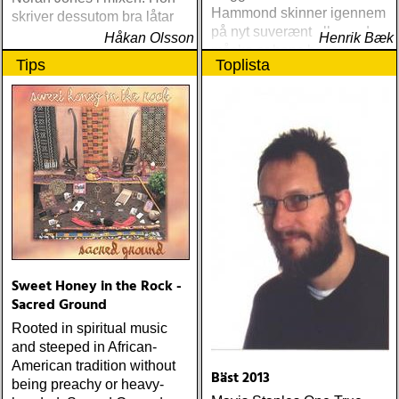
Hammond skinner igennem
skriver dessutom bra låtar
på nyt suverænt album, der
Håkan Olsson
Henrik Bæk
måske er hans bedste
Tips
Toplista
gennem tiderne
Sweet Honey in the Rock -
Sacred Ground
Rooted in spiritual music
and steeped in African-
American tradition without
Bäst 2013
being preachy or heavy-