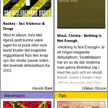
(Columbia) Halden Electric
Women (Rootsy) Rokia
Traoré Beautiful Africa
(Nonesuch) Sam Baker Say
Grace (Sam Baker Music)
Rasites - Sex Violence &
Guy Clark My Favorite
Drugs
Picture Of You (Dualtone)
West, Christa - Nothing Is
Med et album, hvis titel
Richard Lindgren Driftwood
Not Enough
ligeså godt kunne være
(Rootsy) Chip Taylor Block
taget fra et punk eller rock
Out The Sirens Of This
»Nothing Is Not Enough« är
band bryder det engelske
Lonely World (Trainwreck)
ett högst intagande
reggaeband Ras Ites knap
Nick Cave & The Bad
debutalbum. Seattletjejen
syv års studie pause siden
Seeds Push The Sky Away
har en av de där rösterna
det lovende debutalbum fra
(Bad Seed) Andi Almqvist
man gärna förälskar sig i:
2001
Warsaw Holiday (Rootsy)
med lite jazz och en skvätt
Townes Van Zandt
Norah Jones i mixen. Hon
Sunshine Boy: The
skriver dessutom bra låtar
Unheard Studio Sessions &
Henrik Bæk
Håkan Olsson
Demos 1971-1972
Recension
Tips
(Omnivore) Naturligtvis
borde alla årets Rootsy-
plattor vara med på listan,