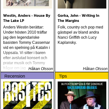
Westin, Anders - House By
Gorka, John - Writing In
The Lake LP
The Margins
Anders Westin berättar:
Folk, country och pop med
Under hösten 2010 träffar
gästspel av bland andra
jag den legendariske
Nanci Griffith och Lucy
basisten Tommy Cassemar
Kaplansky.
vid en spelning på Katalin i
Uppsala. Vi sitter i baren
efter avslutad konsert och
pratar musik och Tommy
frågar om jag spelar något
Håkan Olsson
Håkan Olsson
instrument
Recension
Tips