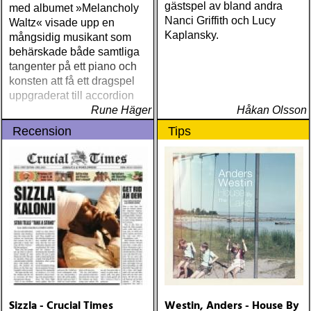
gästspel av bland andra
med albumet »Melancholy
Nanci Griffith och Lucy
Waltz« visade upp en
Kaplansky.
mångsidig musikant som
behärskade både samtliga
tangenter på ett piano och
konsten att få ett dragspel
uppgraderat till accordion
Rune Häger
Håkan Olsson
Recension
Tips
Sizzla - Crucial Times
Westin, Anders - House By