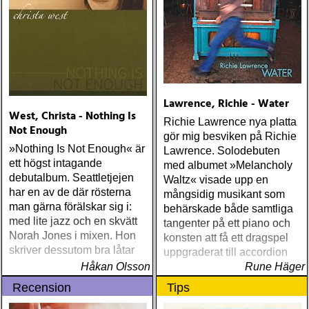
Lawrence, Richie - Water
West, Christa - Nothing Is
Richie Lawrence nya platta
Not Enough
gör mig besviken på Richie
»Nothing Is Not Enough« är
Lawrence. Solodebuten
ett högst intagande
med albumet »Melancholy
debutalbum. Seattletjejen
Waltz« visade upp en
har en av de där rösterna
mångsidig musikant som
man gärna förälskar sig i:
behärskade både samtliga
med lite jazz och en skvätt
tangenter på ett piano och
Norah Jones i mixen. Hon
konsten att få ett dragspel
skriver dessutom bra låtar
uppgraderat till accordion
Håkan Olsson
Rune Häger
Recension
Tips