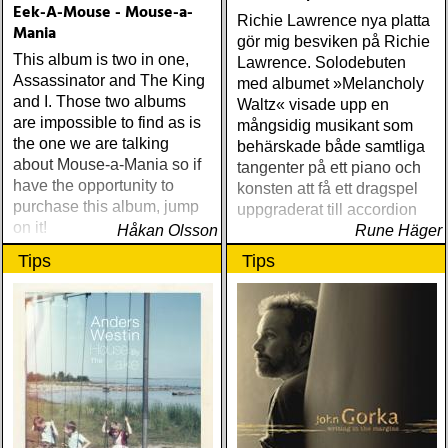
Eek-A-Mouse - Mouse-a-
Richard Lindgren Driftwood
Richie Lawrence nya platta
Mania
(Rootsy) Chip Taylor Block
gör mig besviken på Richie
Out The Sirens Of This
This album is two in one,
Lawrence. Solodebuten
Lonely World (Trainwreck)
Assassinator and The King
med albumet »Melancholy
Nick Cave & The Bad
and I. Those two albums
Waltz« visade upp en
Seeds Push The Sky Away
are impossible to find as is
mångsidig musikant som
(Bad Seed) Andi Almqvist
the one we are talking
behärskade både samtliga
Warsaw Holiday (Rootsy)
about Mouse-a-Mania so if
tangenter på ett piano och
Townes Van Zandt
have the opportunity to
konsten att få ett dragspel
Sunshine Boy: The
purchase this album, jump
uppgraderat till accordion
Unheard Studio Sessions &
on it!
Håkan Olsson
Rune Häger
Demos 1971-1972
Tips
Tips
(Omnivore) Naturligtvis
borde alla årets Rootsy-
plattor vara med på listan,
men jag har istället valt att
bara lista de plattor jag
lyssnat på väsentligt mycket
mer än vad tjänsten kräver