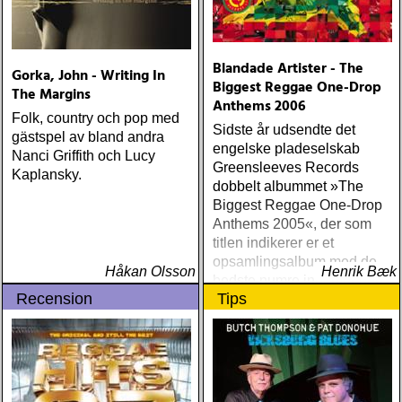
Blandade Artister - The
Gorka, John - Writing In
Biggest Reggae One-Drop
The Margins
Anthems 2006
Folk, country och pop med
Sidste år udsendte det
gästspel av bland andra
engelske pladeselskab
Nanci Griffith och Lucy
Greensleeves Records
Kaplansky.
dobbelt albummet »The
Biggest Reggae One-Drop
Anthems 2005«, der som
titlen indikerer er et
opsamlingsalbum med de
Håkan Olsson
Henrik Bæk
bedste numre indenfor den
Recension
Tips
populære reggaestil kaldet
one-drop