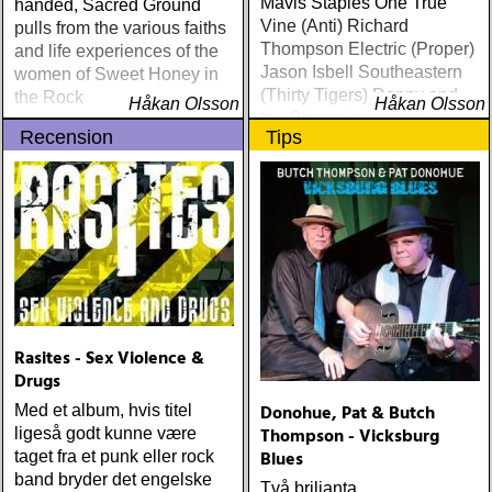
Mavis Staples One True
handed, Sacred Ground
Vine (Anti) Richard
pulls from the various faiths
Thompson Electric (Proper)
and life experiences of the
Jason Isbell Southeastern
women of Sweet Honey in
(Thirty Tigers) Danny and
the Rock
Håkan Olsson
Håkan Olsson
the Champions of the World
Recension
Tips
Stay True (Loose) Slow Fox
Just Like the Birds (Rootsy)
Steve Earle The Low
Highway (New West) Bob
Dylan Another Self Portrait
(Columbia) Halden Electric
Women (Rootsy) Rokia
Traoré Beautiful Africa
(Nonesuch) Sam Baker Say
Grace (Sam Baker Music)
Rasites - Sex Violence &
Guy Clark My Favorite
Drugs
Picture Of You (Dualtone)
Donohue, Pat & Butch
Med et album, hvis titel
Richard Lindgren Driftwood
Thompson - Vicksburg
ligeså godt kunne være
(Rootsy) Chip Taylor Block
Blues
taget fra et punk eller rock
Out The Sirens Of This
band bryder det engelske
Lonely World (Trainwreck)
Två briljanta