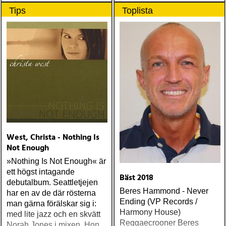
instrument
Tips
Toplista
West, Christa - Nothing Is
Not Enough
»Nothing Is Not Enough« är
ett högst intagande
Bäst 2018
debutalbum. Seattletjejen
Beres Hammond - Never
har en av de där rösterna
Ending (VP Records /
man gärna förälskar sig i:
Harmony House)
med lite jazz och en skvätt
Reggaecrooner Beres
Norah Jones i mixen. Hon