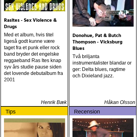
Rasites - Sex Violence &
Drugs
Donohue, Pat & Butch
Med et album, hvis titel
Thompson - Vicksburg
ligeså godt kunne være
Blues
taget fra et punk eller rock
band bryder det engelske
Två briljanta
reggaeband Ras Ites knap
instrumentalister blandar or
syv års studie pause siden
ger: Delta blues, ragtime
det lovende debutalbum fra
och Dixieland jazz.
2001
Henrik Bæk
Håkan Olsson
Tips
Recension