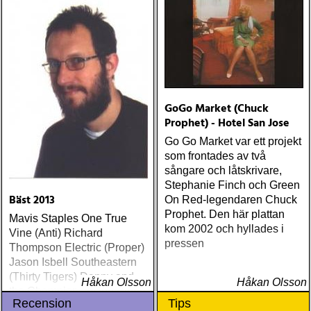
GoGo Market (Chuck
Prophet) - Hotel San Jose
Go Go Market var ett projekt
som frontades av två
sångare och låtskrivare,
Stephanie Finch och Green
Bäst 2013
On Red-legendaren Chuck
Prophet. Den här plattan
Mavis Staples One True
kom 2002 och hyllades i
Vine (Anti) Richard
pressen
Thompson Electric (Proper)
Jason Isbell Southeastern
(Thirty Tigers) Danny and
Håkan Olsson
Håkan Olsson
the Champions of the World
Recension
Tips
Stay True (Loose) Slow Fox