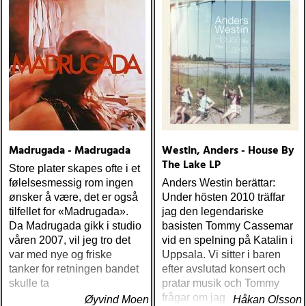
Madrugada - Madrugada
Westin, Anders - House By
The Lake LP
Store plater skapes ofte i et
følelsesmessig rom ingen
Anders Westin berättar:
ønsker å være, det er også
Under hösten 2010 träffar
tilfellet for «Madrugada».
jag den legendariske
Da Madrugada gikk i studio
basisten Tommy Cassemar
våren 2007, vil jeg tro det
vid en spelning på Katalin i
var med nye og friske
Uppsala. Vi sitter i baren
tanker for retningen bandet
efter avslutad konsert och
skulle ta
pratar musik och Tommy
frågar om jag spelar något
Øyvind Moen
Håkan Olsson