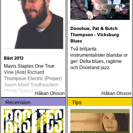
Donohue, Pat & Butch
Thompson - Vicksburg
Blues
Två briljanta
instrumentalister blandar or
Bäst 2013
ger: Delta blues, ragtime
Mavis Staples One True
och Dixieland jazz.
Vine (Anti) Richard
Thompson Electric (Proper)
Jason Isbell Southeastern
(Thirty Tigers) Danny and
Håkan Olsson
Håkan Olsson
the Champions of the World
Recension
Tips
Stay True (Loose) Slow Fox
Just Like the Birds (Rootsy)
Steve Earle The Low
Highway (New West) Bob
Dylan Another Self Portrait