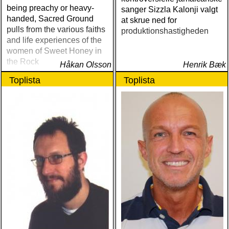
being preachy or heavy-
sanger Sizzla Kalonji valgt
handed, Sacred Ground
at skrue ned for
pulls from the various faiths
produktionshastigheden
and life experiences of the
women of Sweet Honey in
the Rock
Håkan Olsson
Henrik Bæk
Toplista
Toplista