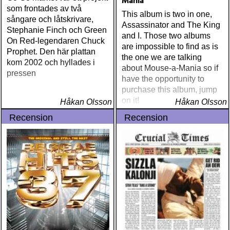
Mania
som frontades av två
This album is two in one,
sångare och låtskrivare,
Assassinator and The King
Stephanie Finch och Green
and I. Those two albums
On Red-legendaren Chuck
are impossible to find as is
Prophet. Den här plattan
the one we are talking
kom 2002 och hyllades i
about Mouse-a-Mania so if
pressen
have the opportunity to
purchase this album, jump
on it!
Håkan Olsson
Håkan Olsson
Recension
Recension