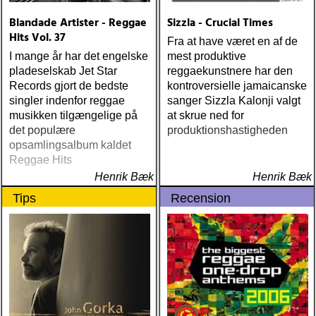
Blandade Artister - Reggae
Sizzla - Crucial Times
Hits Vol. 37
Fra at have været en af de
I mange år har det engelske
mest produktive
pladeselskab Jet Star
reggaekunstnere har den
Records gjort de bedste
kontroversielle jamaicanske
singler indenfor reggae
sanger Sizzla Kalonji valgt
musikken tilgængelige på
at skrue ned for
det populære
produktionshastigheden
opsamlingsalbum kaldet
Reggae Hits
Henrik Bæk
Henrik Bæk
Tips
Recension