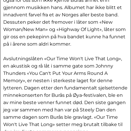
også for oss som ikke kjente Burås annet enn
gjennom musikken hans. Albumet har ikke blitt et
innadvent farvel fra et av Norges aller beste band.
Dessuten peker det fremover i låter som «New
Woman/New Man» og «Highway Of Light», låter som
gir oss en pekepinn på hva bandet kunne ha funnet
på i årene som aldri kommer.
Avslutningslåten «Our Time Won't Live That Long»,
en akustisk og rå låt i samme gate som Johnny
Thunders «You Can't Put Your Arms Round A
Memory», er nesten i sterkeste laget for denne
lytteren. Dagen etter den fundamentalt sjelsettende
minnekonserten for Burås på Øya-festivalen, ble en
av mine beste venner funnet død. Den siste gangen
jeg var sammen med han var på Steely Dan den
samme dagen som Burås ble gravlagt. «Our Time
Won't Live That Long» setter meg brutalt tilbake til