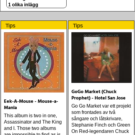
1 olika inlägg
Tips
Tips
GoGo Market (Chuck
Prophet) - Hotel San Jose
Eek-A-Mouse - Mouse-a-
Go Go Market var ett projekt
Mania
som frontades av två
This album is two in one,
sångare och låtskrivare,
Assassinator and The King
Stephanie Finch och Green
and I. Those two albums
On Red-legendaren Chuck
are impossible to find as is