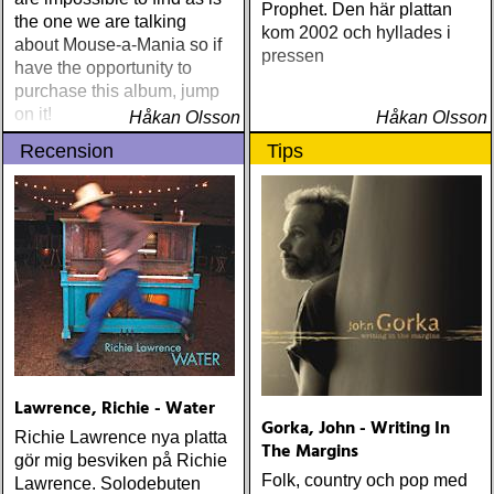
Prophet. Den här plattan
the one we are talking
kom 2002 och hyllades i
about Mouse-a-Mania so if
pressen
have the opportunity to
purchase this album, jump
on it!
Håkan Olsson
Håkan Olsson
Recension
Tips
Lawrence, Richie - Water
Gorka, John - Writing In
Richie Lawrence nya platta
The Margins
gör mig besviken på Richie
Folk, country och pop med
Lawrence. Solodebuten