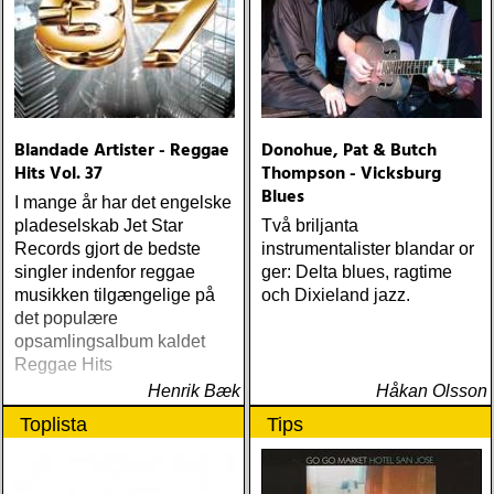
Blandade Artister - Reggae
Donohue, Pat & Butch
Hits Vol. 37
Thompson - Vicksburg
Blues
I mange år har det engelske
pladeselskab Jet Star
Två briljanta
Records gjort de bedste
instrumentalister blandar or
singler indenfor reggae
ger: Delta blues, ragtime
musikken tilgængelige på
och Dixieland jazz.
det populære
opsamlingsalbum kaldet
Reggae Hits
Henrik Bæk
Håkan Olsson
Toplista
Tips