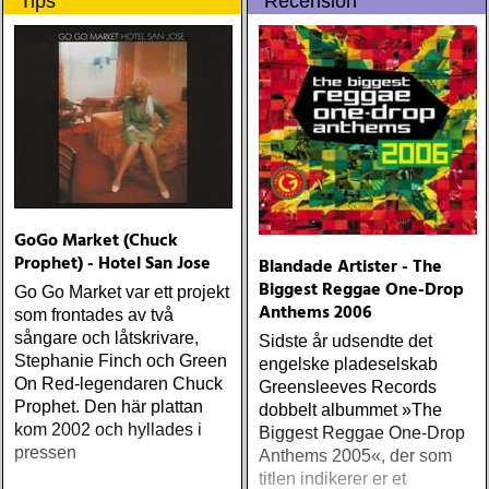
Tips
Recension
populære reggaestil kaldet
one-drop
GoGo Market (Chuck
Prophet) - Hotel San Jose
Blandade Artister - The
Biggest Reggae One-Drop
Go Go Market var ett projekt
Anthems 2006
som frontades av två
sångare och låtskrivare,
Sidste år udsendte det
Stephanie Finch och Green
engelske pladeselskab
On Red-legendaren Chuck
Greensleeves Records
Prophet. Den här plattan
dobbelt albummet »The
kom 2002 och hyllades i
Biggest Reggae One-Drop
pressen
Anthems 2005«, der som
titlen indikerer er et