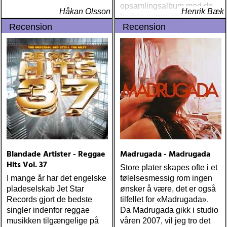
opsamlingsalbum med de
Håkan Olsson
Henrik Bæk
bedste numre indenfor den
Recension
Recension
populære reggaestil kaldet
one-drop
Blandade Artister - Reggae
Madrugada - Madrugada
Hits Vol. 37
Store plater skapes ofte i et
I mange år har det engelske
følelsesmessig rom ingen
pladeselskab Jet Star
ønsker å være, det er også
Records gjort de bedste
tilfellet for «Madrugada».
singler indenfor reggae
Da Madrugada gikk i studio
musikken tilgængelige på
våren 2007, vil jeg tro det