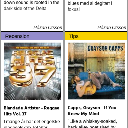
down sound is rooted in the
blues med slidegitarr i
dark side of the Delta
fokus!
Håkan Olsson
Håkan Olsson
Recension
Tips
Capps, Grayson - If You
Blandade Artister - Reggae
Knew My Mind
Hits Vol. 37
"Like a whiskey-soaked,
I mange år har det engelske
back alley poet sired by
pladeselskab Jet Star