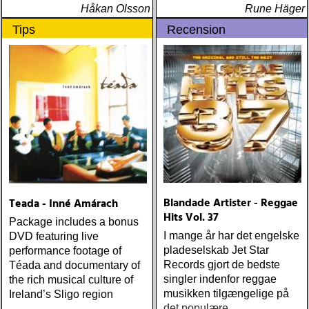
Håkan Olsson
Rune Häger
Tips
Recension
Blandade Artister - Reggae
Teada - Inné Amárach
Hits Vol. 37
Package includes a bonus
I mange år har det engelske
DVD featuring live
pladeselskab Jet Star
performance footage of
Records gjort de bedste
Téada and documentary of
singler indenfor reggae
the rich musical culture of
musikken tilgængelige på
Ireland’s Sligo region
det populære