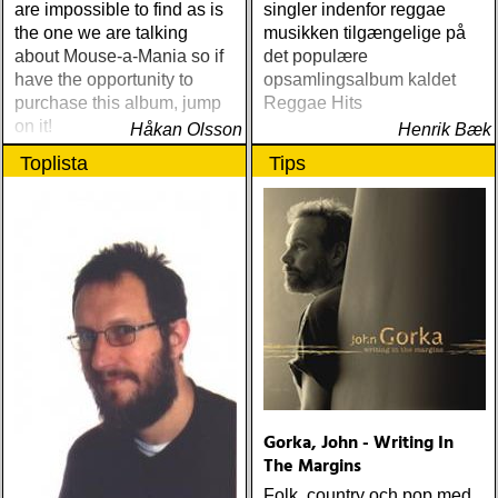
are impossible to find as is
singler indenfor reggae
the one we are talking
musikken tilgængelige på
about Mouse-a-Mania so if
det populære
have the opportunity to
opsamlingsalbum kaldet
purchase this album, jump
Reggae Hits
on it!
Håkan Olsson
Henrik Bæk
Toplista
Tips
Gorka, John - Writing In
The Margins
Folk, country och pop med