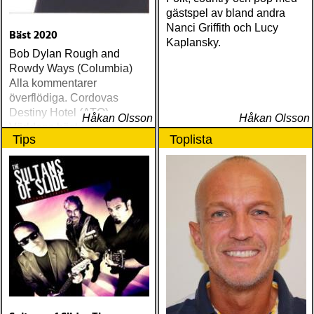
gästspel av bland andra
Nanci Griffith och Lucy
Bäst 2020
Kaplansky.
Bob Dylan Rough and
Rowdy Ways (Columbia)
Alla kommentarer
överflödiga. Cordovas
Destiny Hotel (ATO)
Håkan Olsson
Håkan Olsson
Världens bästa liveband
Tips
Toplista
visar nu klassen även på
skiva