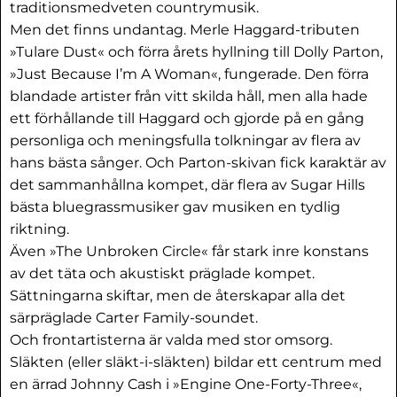
traditionsmedveten countrymusik.
Men det finns undantag. Merle Haggard-tributen
»Tulare Dust« och förra årets hyllning till Dolly Parton,
»Just Because I’m A Woman«, fungerade. Den förra
blandade artister från vitt skilda håll, men alla hade
ett förhållande till Haggard och gjorde på en gång
personliga och meningsfulla tolkningar av flera av
hans bästa sånger. Och Parton-skivan fick karaktär av
det sammanhållna kompet, där flera av Sugar Hills
bästa bluegrassmusiker gav musiken en tydlig
riktning.
Även »The Unbroken Circle« får stark inre konstans
av det täta och akustiskt präglade kompet.
Sättningarna skiftar, men de återskapar alla det
särpräglade Carter Family-soundet.
Och frontartisterna är valda med stor omsorg.
Släkten (eller släkt-i-släkten) bildar ett centrum med
en ärrad Johnny Cash i »Engine One-Forty-Three«,