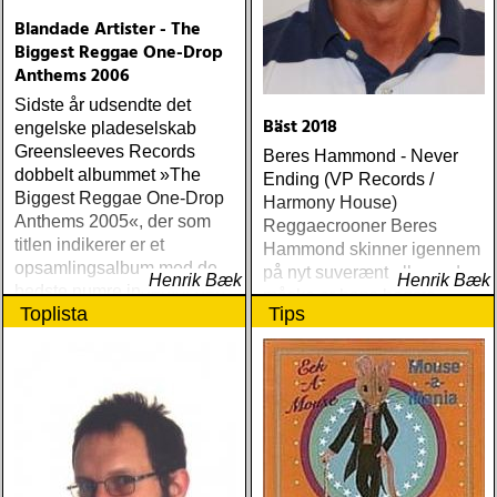
dreamhouse (seedling)
Blandade Artister - The
Biggest Reggae One-Drop
Anthems 2006
Sidste år udsendte det
Bäst 2018
engelske pladeselskab
Greensleeves Records
Beres Hammond - Never
dobbelt albummet »The
Ending (VP Records /
Biggest Reggae One-Drop
Harmony House)
Anthems 2005«, der som
Reggaecrooner Beres
titlen indikerer er et
Hammond skinner igennem
opsamlingsalbum med de
på nyt suverænt album, der
Henrik Bæk
Henrik Bæk
bedste numre indenfor den
måske er hans bedste
Toplista
Tips
populære reggaestil kaldet
gennem tiderne
one-drop