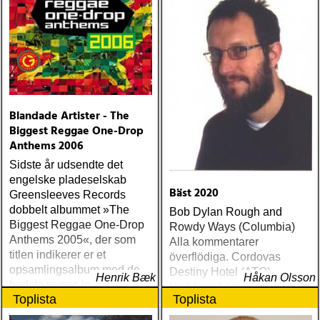
Blandade Artister - The
Biggest Reggae One-Drop
Anthems 2006
Sidste år udsendte det
engelske pladeselskab
Bäst 2020
Greensleeves Records
dobbelt albummet »The
Bob Dylan Rough and
Biggest Reggae One-Drop
Rowdy Ways (Columbia)
Anthems 2005«, der som
Alla kommentarer
titlen indikerer er et
överflödiga. Cordovas
opsamlingsalbum med de
Destiny Hotel (ATO)
Henrik Bæk
Håkan Olsson
bedste numre indenfor den
Världens bästa liveband
Toplista
Toplista
populære reggaestil kaldet
visar nu klassen även på
one-drop
skiva