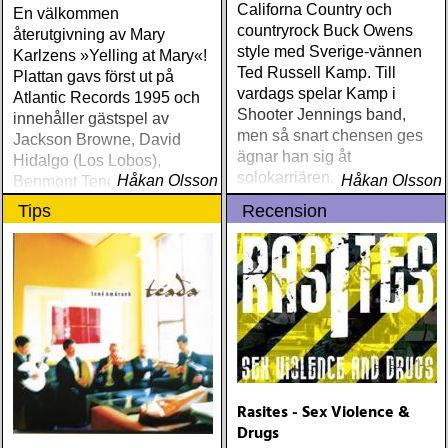
Californa Country och
En välkommen
countryrock Buck Owens
återutgivning av Mary
style med Sverige-vännen
Karlzens »Yelling at Mary«!
Ted Russell Kamp. Till
Plattan gavs först ut på
vardags spelar Kamp i
Atlantic Records 1995 och
Shooter Jennings band,
innehåller gästspel av
men så snart chensen ges
Jackson Browne, David
ägnar han sig åt
Hidalgo (Los Lobos),
solokarriären. Nyligen
Håkan Olsson
Håkan Olsson
Benmont Tench (Tom
turnerade han i Sverigen
Petty), Kenny Aronoff (John
Tips
Recension
och Norge tillsammans med
Mellencamp och Indigo
Göteborgs-bandet Little
Girls), Kay Hanley (Letters
Green.
to Cleo) och Andrew Hyra
(Billy Pilgrim)
Rasites - Sex Violence &
Drugs