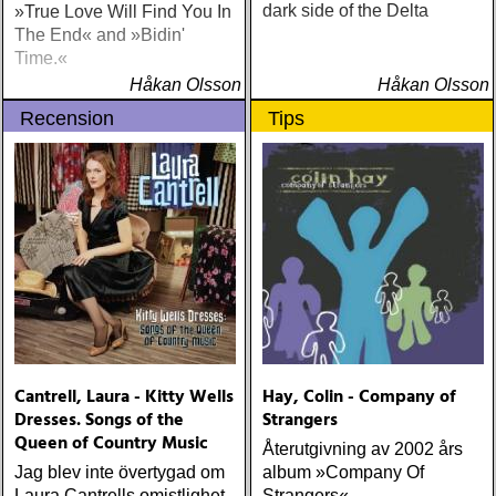
dark side of the Delta
»True Love Will Find You In
The End« and »Bidin'
Time.«
Håkan Olsson
Håkan Olsson
Recension
Tips
Cantrell, Laura - Kitty Wells
Hay, Colin - Company of
Dresses. Songs of the
Strangers
Queen of Country Music
Återutgivning av 2002 års
Jag blev inte övertygad om
album »Company Of
Laura Cantrells omistlighet
Strangers«.