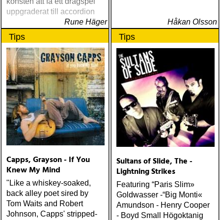
konsten att få ett dragspel
uppgraderat till accordion
Rune Häger
Håkan Olsson
Tips
Tips
Capps, Grayson - If You
Sultans of Slide, The -
Knew My Mind
Lightning Strikes
"Like a whiskey-soaked,
Featuring “Paris Slim»
back alley poet sired by
Goldwasser -“Big Monti«
Tom Waits and Robert
Amundson - Henry Cooper
Johnson, Capps' stripped-
- Boyd Small Högoktanig