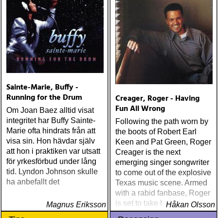
Sainte-Marie, Buffy -
Running for the Drum
Creager, Roger - Having
Fun All Wrong
Om Joan Baez alltid visat
integritet har Buffy Sainte-
Following the path worn by
Marie ofta hindrats från att
the boots of Robert Earl
visa sin. Hon hävdar själv
Keen and Pat Green, Roger
att hon i praktiken var utsatt
Creager is the next
för yrkesförbud under lång
emerging singer songwriter
tid. Lyndon Johnson skulle
to come out of the explosive
ha anbefallt det
Texas music scene. Armed
with a rabid fanbase, Roger
is set to take his brand of
Magnus Eriksson
Håkan Olsson
Lone Star country beyond