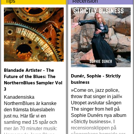
Tips
Recension
the confines of the Texas
border.
Blandade Artister - The
Dunér, Sophie - Strictly
Future of the Blues: The
business
NorthernBlues Sampler Vol
3
»Come on, jazz police,
throw that singer in jail!«
Kanadensiska
Utropet avslutar sången
NorthernBlues är kanske
The singer from hell på
den främsta blueslabeln
Sophie Dunérs nya album
just nu. Här får vi en
»Strictly business«. I
samling med 15 spår och
recensionsklippen på
mer än 70 minuter musik: