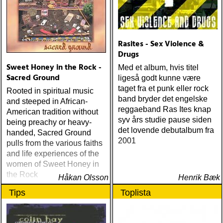
Rasites - Sex Violence &
Drugs
Sweet Honey in the Rock -
Med et album, hvis titel
Sacred Ground
ligeså godt kunne være
taget fra et punk eller rock
Rooted in spiritual music
band bryder det engelske
and steeped in African-
reggaeband Ras Ites knap
American tradition without
syv års studie pause siden
being preachy or heavy-
det lovende debutalbum fra
handed, Sacred Ground
2001
pulls from the various faiths
and life experiences of the
women of Sweet Honey in
the Rock
Håkan Olsson
Henrik Bæk
Tips
Toplista