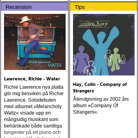
flamingo (island) elton john
måske er hans bedste
Recension
Tips
& leon russell : the union
gennem tiderne
(mercury) justin currie : the
great war (ryko)
meadowland : harbours
(oaks of mamre) rumer :
seasons of my soul
(atlantic) rob thompson :
dust (angel air) roky
erickson w/okkervil river :
true love cast out all evil
(anti-) steve poltz :
Lawrence, Richie - Water
dreamhouse (seedling)
Hay, Colin - Company of
Richie Lawrence nya platta
Strangers
gör mig besviken på Richie
Återutgivning av 2002 års
Lawrence. Solodebuten
album »Company Of
med albumet »Melancholy
Strangers«.
Waltz« visade upp en
mångsidig musikant som
behärskade både samtliga
tangenter på ett piano och