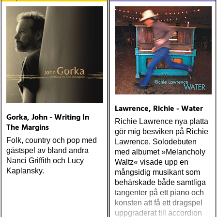
skiva
Lawrence, Richie - Water
Gorka, John - Writing In
Richie Lawrence nya platta
The Margins
gör mig besviken på Richie
Folk, country och pop med
Lawrence. Solodebuten
gästspel av bland andra
med albumet »Melancholy
Nanci Griffith och Lucy
Waltz« visade upp en
Kaplansky.
mångsidig musikant som
behärskade både samtliga
tangenter på ett piano och
konsten att få ett dragspel
uppgraderat till accordion