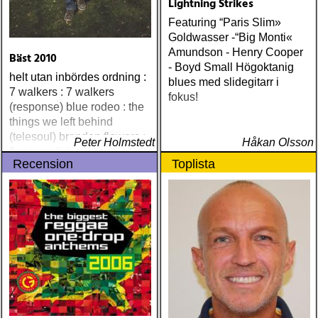
Lightning Strikes
Featuring “Paris Slim»
Goldwasser -“Big Monti«
Amundson - Henry Cooper
Bäst 2010
- Boyd Small Högoktanig
helt utan inbördes ordning :
blues med slidegitarr i
7 walkers : 7 walkers
fokus!
(response) blue rodeo : the
things we left behind
(telesoul) brandon flowers :
Peter Holmstedt
Håkan Olsson
flamingo (island) elton john
Recension
Toplista
& leon russell : the union
(mercury) justin currie : the
great war (ryko)
meadowland : harbours
(oaks of mamre) rumer :
seasons of my soul
(atlantic) rob thompson :
dust (angel air) roky
erickson w/okkervil river :
true love cast out all evil
(anti-) steve poltz :