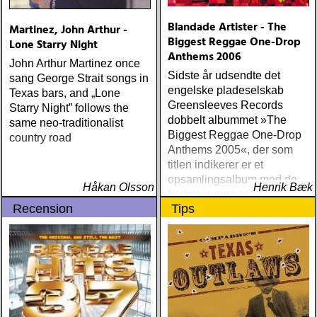
Blandade Artister - The
Martinez, John Arthur -
Biggest Reggae One-Drop
Lone Starry Night
Anthems 2006
John Arthur Martinez once
Sidste år udsendte det
sang George Strait songs in
engelske pladeselskab
Texas bars, and „Lone
Greensleeves Records
Starry Night” follows the
dobbelt albummet »The
same neo-traditionalist
Biggest Reggae One-Drop
country road
Anthems 2005«, der som
titlen indikerer er et
opsamlingsalbum med de
Håkan Olsson
Henrik Bæk
bedste numre indenfor den
Recension
Tips
populære reggaestil kaldet
one-drop