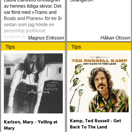
av hennes tidiga skivor. Det
var först med »Trains and
Boats and Planes« för tre år
sedan som jag hörde en
personligt profilerad
traditionsbärare, och den
Magnus Eriksson
Håkan Olsson
gavs inte ens ut som en
Tips
Tips
riktig skiva
Kamp, Ted Russell - Get
Karlzen, Mary - Yelling at
Back To The Land
Mary