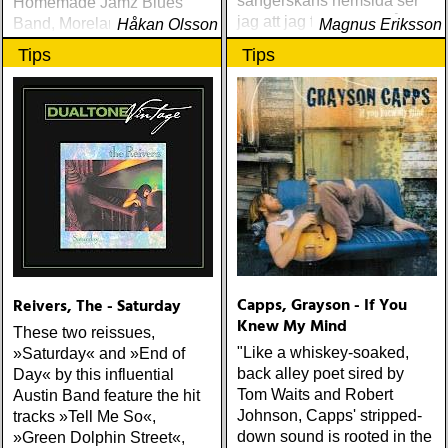
sångerskans hemsida ser
Homemade Jamz Blues
jag att jag för ett antal år
Band, Moreland and
Håkan Olsson
Magnus Eriksson
sedan kallade henne en
Arbuckle, Samuel James
Tips
Tips
bildstormare
med flera. Två tidigare
outgivna spår med
Watermelon Slim.
Capps, Grayson - If You
Reivers, The - Saturday
Knew My Mind
These two reissues,
"Like a whiskey-soaked,
»Saturday« and »End of
back alley poet sired by
Day« by this influential
Tom Waits and Robert
Austin Band feature the hit
Johnson, Capps' stripped-
tracks »Tell Me So«,
down sound is rooted in the
»Green Dolphin Street«,