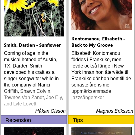
Kontomanou, Elisabeth -
Smith, Darden - Sunflower
Back to My Groove
Coming of age in the
Elisabeth Kontomanou
musical hotbed of Austin,
föddes i Frankrike, men
TX, Darden Smith
levde också länge i New
developed his craft as a
York innan hon återväde till
singer-songwriter while in
Frankrike där hon hört till de
the company of Nanci
senaste årens mer
Griffith, Shawn Colvin,
uppmärksammade
Townes Van Zandt, Joe Ely,
jazzsångerskor
and Lyle Lovett
Håkan Olsson
Magnus Eriksson
Recension
Tips