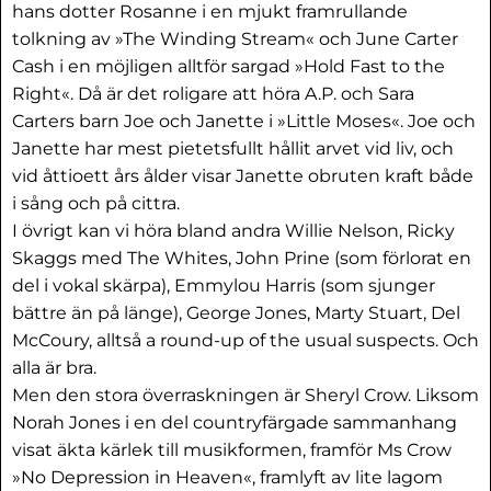
hans dotter Rosanne i en mjukt framrullande
tolkning av »The Winding Stream« och June Carter
Cash i en möjligen alltför sargad »Hold Fast to the
Right«. Då är det roligare att höra A.P. och Sara
Carters barn Joe och Janette i »Little Moses«. Joe och
Janette har mest pietetsfullt hållit arvet vid liv, och
vid åttioett års ålder visar Janette obruten kraft både
i sång och på cittra.
I övrigt kan vi höra bland andra Willie Nelson, Ricky
Skaggs med The Whites, John Prine (som förlorat en
del i vokal skärpa), Emmylou Harris (som sjunger
bättre än på länge), George Jones, Marty Stuart, Del
McCoury, alltså a round-up of the usual suspects. Och
alla är bra.
Men den stora överraskningen är Sheryl Crow. Liksom
Norah Jones i en del countryfärgade sammanhang
visat äkta kärlek till musikformen, framför Ms Crow
»No Depression in Heaven«, framlyft av lite lagom