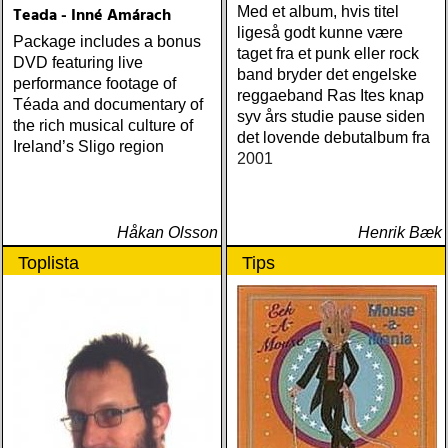
Teada - Inné Amárach
Med et album, hvis titel
ligeså godt kunne være
Package includes a bonus
taget fra et punk eller rock
DVD featuring live
band bryder det engelske
performance footage of
reggaeband Ras Ites knap
Téada and documentary of
syv års studie pause siden
the rich musical culture of
det lovende debutalbum fra
Ireland’s Sligo region
2001
Håkan Olsson
Henrik Bæk
Toplista
Tips