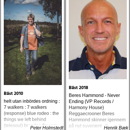
Bäst 2018
Bäst 2010
Beres Hammond - Never
helt utan inbördes ordning :
Ending (VP Records /
7 walkers : 7 walkers
Harmony House)
(response) blue rodeo : the
Reggaecrooner Beres
things we left behind
Hammond skinner igennem
(telesoul) brandon flowers :
på nyt suverænt album, der
Peter Holmstedt
Henrik Bæk