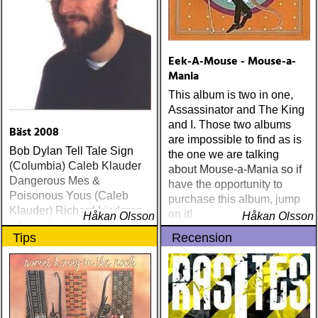
Eek-A-Mouse - Mouse-a-
Mania
This album is two in one,
Assassinator and The King
and I. Those two albums
Bäst 2008
are impossible to find as is
Bob Dylan Tell Tale Sign
the one we are talking
(Columbia) Caleb Klauder
about Mouse-a-Mania so if
Dangerous Mes &
have the opportunity to
Poisonous Yous (Caleb
purchase this album, jump
Klauder) Richard Lindgren
on it!
Håkan Olsson
Håkan Olsson
A Man You Can Hate
Tips
Recension
(Rootsy