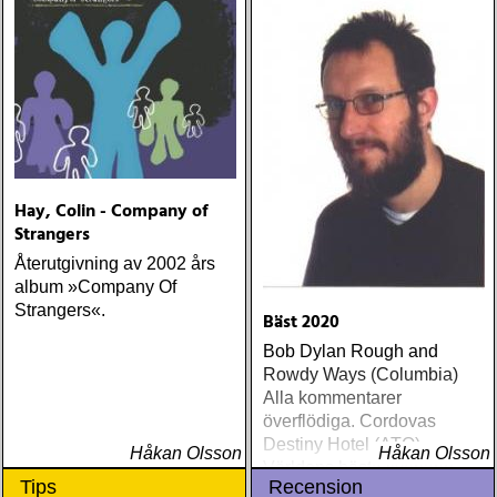
Hay, Colin - Company of
Strangers
Återutgivning av 2002 års
album »Company Of
Strangers«.
Bäst 2020
Bob Dylan Rough and
Rowdy Ways (Columbia)
Alla kommentarer
överflödiga. Cordovas
Destiny Hotel (ATO)
Håkan Olsson
Håkan Olsson
Världens bästa liveband
Tips
Recension
visar nu klassen även på