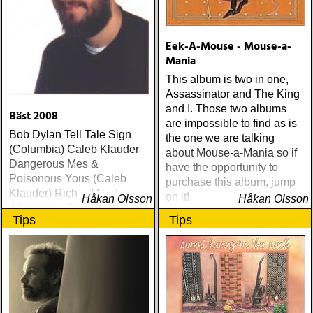
Eek-A-Mouse - Mouse-a-
Mania
This album is two in one,
Assassinator and The King
and I. Those two albums
Bäst 2008
are impossible to find as is
Bob Dylan Tell Tale Sign
the one we are talking
(Columbia) Caleb Klauder
about Mouse-a-Mania so if
Dangerous Mes &
have the opportunity to
Poisonous Yous (Caleb
purchase this album, jump
Klauder) Richard Lindgren
on it!
Håkan Olsson
Håkan Olsson
A Man You Can Hate
Tips
Tips
(Rootsy