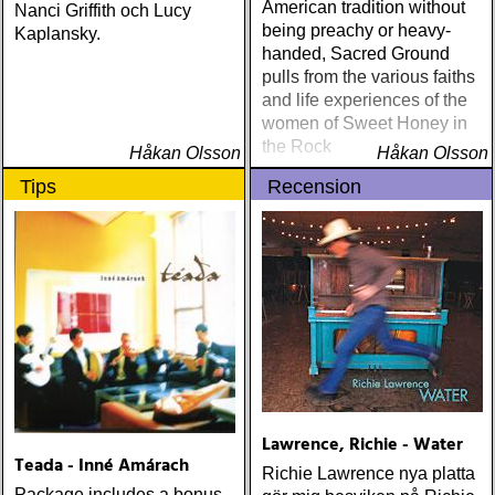
American tradition without
Nanci Griffith och Lucy
being preachy or heavy-
Kaplansky.
handed, Sacred Ground
pulls from the various faiths
and life experiences of the
women of Sweet Honey in
the Rock
Håkan Olsson
Håkan Olsson
Tips
Recension
Lawrence, Richie - Water
Teada - Inné Amárach
Richie Lawrence nya platta
Package includes a bonus