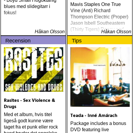
- Boyd Small Högoktanig
Mavis Staples One True
blues med slidegitarr i
Vine (Anti) Richard
fokus!
Thompson Electric (Proper)
Jason Isbell Southeastern
(Thirty Tigers) Danny and
Håkan Olsson
Håkan Olsson
the Champions of the World
Recension
Tips
Stay True (Loose) Slow Fox
Just Like the Birds (Rootsy)
Steve Earle The Low
Highway (New West) Bob
Dylan Another Self Portrait
(Columbia) Halden Electric
Women (Rootsy) Rokia
Traoré Beautiful Africa
(Nonesuch) Sam Baker Say
Grace (Sam Baker Music)
Rasites - Sex Violence &
Guy Clark My Favorite
Drugs
Picture Of You (Dualtone)
Med et album, hvis titel
Teada - Inné Amárach
Richard Lindgren Driftwood
ligeså godt kunne være
(Rootsy) Chip Taylor Block
Package includes a bonus
taget fra et punk eller rock
Out The Sirens Of This
DVD featuring live