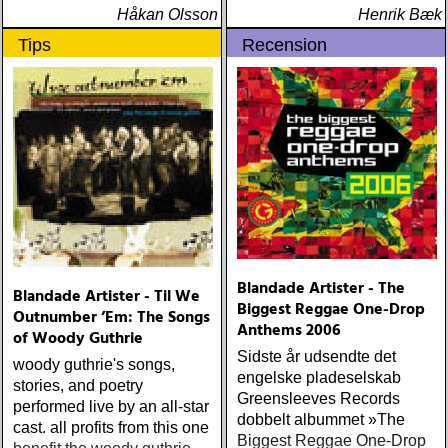
Håkan Olsson
Henrik Bæk
Tips
Recension
Blandade Artister - The
Blandade Artister - Til We
Biggest Reggae One-Drop
Outnumber ’Em: The Songs
Anthems 2006
of Woody Guthrie
Sidste år udsendte det
woody guthrie's songs,
engelske pladeselskab
stories, and poetry
Greensleeves Records
performed live by an all-star
dobbelt albummet »The
cast. all profits from this one
Biggest Reggae One-Drop