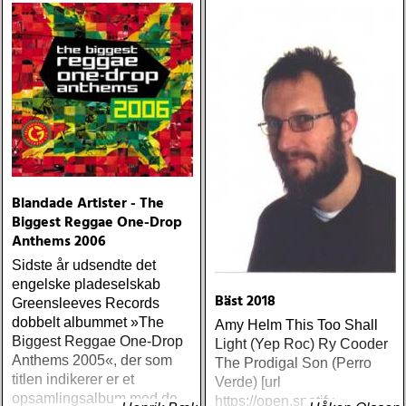
Blandade Artister - The
Biggest Reggae One-Drop
Anthems 2006
Sidste år udsendte det
engelske pladeselskab
Bäst 2018
Greensleeves Records
dobbelt albummet »The
Amy Helm This Too Shall
Biggest Reggae One-Drop
Light (Yep Roc) Ry Cooder
Anthems 2005«, der som
The Prodigal Son (Perro
titlen indikerer er et
Verde) [url
opsamlingsalbum med de
https://open.spotify