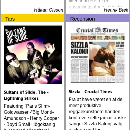
titlen indikerer er et
opsamlingsalbum med de
Håkan Olsson
Henrik Bæk
bedste numre indenfor den
Tips
Recension
populære reggaestil kaldet
one-drop
Sizzla - Crucial Times
Sultans of Slide, The -
Lightning Strikes
Fra at have været en af de
mest produktive
Featuring “Paris Slim»
reggaekunstnere har den
Goldwasser -“Big Monti«
kontroversielle jamaicanske
Amundson - Henry Cooper
sanger Sizzla Kalonji valgt
- Boyd Small Högoktanig
at skrue ned for