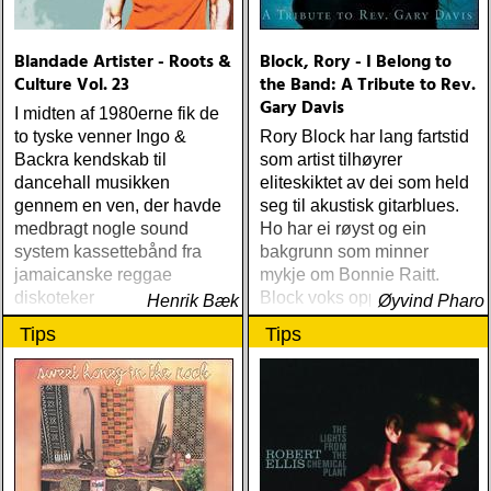
Doyle Bramhall: Is It News
12) Red Stick Ramblers:
Blandade Artister - Roots &
Block, Rory - I Belong to
Made In the Shade 13)
Culture Vol. 23
the Band: A Tribute to Rev.
Brian Setzer: Wolfgang’s
Gary Davis
Big Night Out 14)
I midten af 1980erne fik de
Watermelon Slim & The
to tyske venner Ingo &
Rory Block har lang fartstid
Workers: The Wheelman
Backra kendskab til
som artist tilhøyrer
Øyvind Pharo 2006 1
dancehall musikken
eliteskiktet av dei som held
gennem en ven, der havde
seg til akustisk gitarblues.
medbragt nogle sound
Ho har ei røyst og ein
system kassettebånd fra
bakgrunn som minner
jamaicanske reggae
mykje om Bonnie Raitt.
diskoteker
Block voks opp i ein
Henrik Bæk
Øyvind Pharo
bohemfamilie på Manhattan
Tips
Tips
og femten år gamal dro ho
heimefrå i 1964 for å
livnære seg som musikar