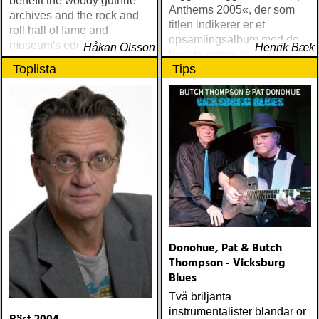
benefit the woody guthrie
Anthems 2005«, der som
archives and the rock and
titlen indikerer er et
roll hall of fame and
opsamlingsalbum med de
museum's educational
Håkan Olsson
Henrik Bæk
bedste numre indenfor den
foundation.
Toplista
Tips
populære reggaestil kaldet
one-drop
Donohue, Pat & Butch
Thompson - Vicksburg
Blues
Två briljanta
instrumentalister blandar or