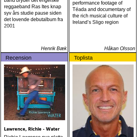
band bryder det engelske
Lonely World (Trainwreck)
performance footage of
reggaeband Ras Ites knap
Nick Cave & The Bad
Téada and documentary of
syv års studie pause siden
Seeds Push The Sky Away
the rich musical culture of
det lovende debutalbum fra
(Bad Seed) Andi Almqvist
Ireland’s Sligo region
2001
Warsaw Holiday (Rootsy)
Townes Van Zandt
Sunshine Boy: The
Unheard Studio Sessions &
Henrik Bæk
Håkan Olsson
Demos 1971-1972
Recension
Toplista
(Omnivore) Naturligtvis
borde alla årets Rootsy-
plattor vara med på listan,
men jag har istället valt att
bara lista de plattor jag
lyssnat på väsentligt mycket
mer än vad tjänsten kräver
Lawrence, Richie - Water