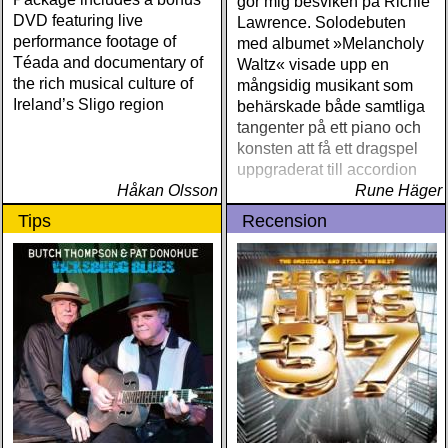
gör mig besviken på Richie
DVD featuring live
Lawrence. Solodebuten
performance footage of
med albumet »Melancholy
Téada and documentary of
Waltz« visade upp en
the rich musical culture of
mångsidig musikant som
Ireland’s Sligo region
behärskade både samtliga
tangenter på ett piano och
konsten att få ett dragspel
uppgraderat till accordion
Håkan Olsson
Rune Häger
Tips
Recension