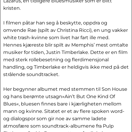
Lazarus, en tidligere bluesmusiker som er blitt
kristen.
I filmen påtar han seg å beskytte, oppdra og
omvende Rae (spilt av Christina Ricci), en ung vakker
white trash-kvinne som livet har fart ille med.
Hennes kjæreste blir spilt av Memphis’ mest omtalte
musiker for tiden, Justin Timberlake. Dette er en film
med sterk rollebesetning og flerdimensjonal
handling, og Timberlake er heldigvis ikke med på det
strålende soundtracket.
Her begynner albumet med stemmen til Son House
og hans berømte utsagn»Ain’t But One Kind Of
Blues«, bluesen finnes bare i kjærligheten mellom
mann og kvinne. Sitatet er et av flere spoken word-
og dialogspor som gir noe av samme ladete
atmosfære som soundtrack-albumene fra Pulp