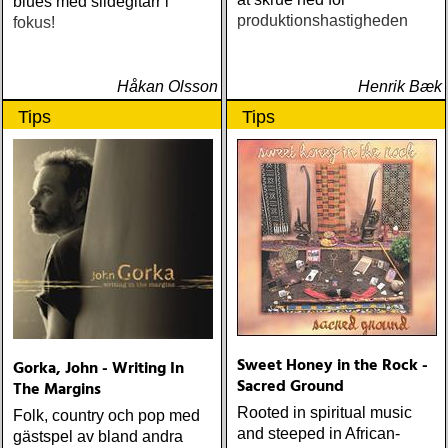
blues med slidegitarr i
produktionshastigheden
fokus!
Håkan Olsson
Henrik Bæk
Tips
Tips
Sweet Honey in the Rock -
Gorka, John - Writing In
Sacred Ground
The Margins
Rooted in spiritual music
Folk, country och pop med
and steeped in African-
gästspel av bland andra