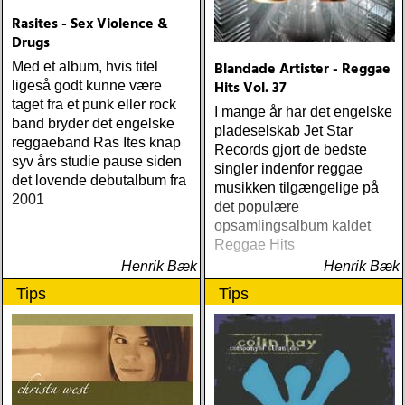
Rasites - Sex Violence &
Drugs
Blandade Artister - Reggae
Med et album, hvis titel
Hits Vol. 37
ligeså godt kunne være
taget fra et punk eller rock
I mange år har det engelske
band bryder det engelske
pladeselskab Jet Star
reggaeband Ras Ites knap
Records gjort de bedste
syv års studie pause siden
singler indenfor reggae
det lovende debutalbum fra
musikken tilgængelige på
2001
det populære
opsamlingsalbum kaldet
Reggae Hits
Henrik Bæk
Henrik Bæk
Tips
Tips