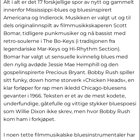
Alt i alt er det 17 forskjellige spor av nytt og gammelt
innenfor Mississippi-blues og bluesinspirert
Americana og Indierock. Musikken er valgt ut og til
dels originalinnspilt av filmmusikkskaperen Scott
Bomar, tidligere punkmusiker og nå bassist med
retro-soulerne i The Bo-Keys (i tradisjonen fra
legendariske Mar-Keys og Hi-Rhythm Section).
Bomar har valgt ut sensuelle kvinnelig blues med
den nylig avdøde Jessie Mae Hemphill og den
gospelinspirerte Precious Bryant. Bobby Rush spiller
sitt funky, down home storverk »Chicken Heads«, en
klar forløper for rap men ikledd Chicago-bluesens
gevanter i 1966. Teksten er et av de mest kodete,
underfundige, gåtefulle og vittige stykker bluespoesi
som Willie Dixon ikke skrev, men hvor Bobby Rush
kom ham i forkjøpet.
I noen tette filmmusikalske bluesinstrumentaler har