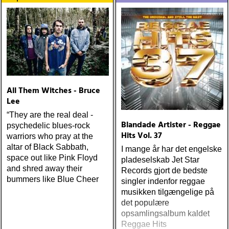
All Them Witches - Bruce
Lee
“They are the real deal -
Blandade Artister - Reggae
psychedelic blues-rock
Hits Vol. 37
warriors who pray at the
altar of Black Sabbath,
I mange år har det engelske
space out like Pink Floyd
pladeselskab Jet Star
and shred away their
Records gjort de bedste
bummers like Blue Cheer
singler indenfor reggae
musikken tilgængelige på
det populære
opsamlingsalbum kaldet
Reggae Hits