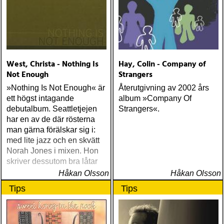
West, Christa - Nothing Is
Hay, Colin - Company of
Not Enough
Strangers
»Nothing Is Not Enough« är
Återutgivning av 2002 års
ett högst intagande
album »Company Of
debutalbum. Seattletjejen
Strangers«.
har en av de där rösterna
man gärna förälskar sig i:
med lite jazz och en skvätt
Norah Jones i mixen. Hon
skriver dessutom bra låtar
Håkan Olsson
Håkan Olsson
Tips
Tips