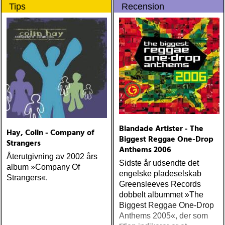
Tips
Recension
gennem tiderne
(Omnivore) Naturligtvis
borde alla årets Rootsy-
plattor vara med på listan,
men jag har istället valt att
bara lista de plattor jag
lyssnat på väsentligt mycket
mer än vad tjänsten kräver
Blandade Artister - The
Hay, Colin - Company of
Biggest Reggae One-Drop
Strangers
Anthems 2006
Återutgivning av 2002 års
Sidste år udsendte det
album »Company Of
engelske pladeselskab
Strangers«.
Greensleeves Records
dobbelt albummet »The
Biggest Reggae One-Drop
Anthems 2005«, der som