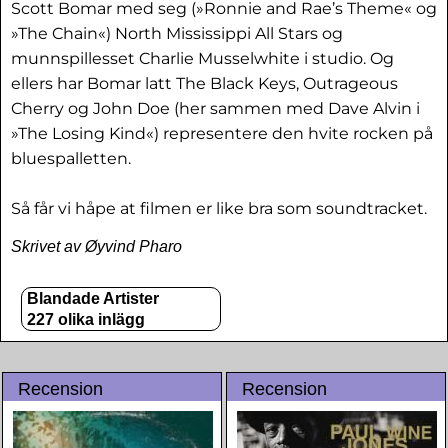
Scott Bomar med seg (»Ronnie and Rae’s Theme« og
»The Chain«) North Mississippi All Stars og
munnspillesset Charlie Musselwhite i studio. Og
ellers har Bomar latt The Black Keys, Outrageous
Cherry og John Doe (her sammen med Dave Alvin i
»The Losing Kind«) representere den hvite rocken på
bluespalletten.
Så får vi håpe at filmen er like bra som soundtracket.
Skrivet av Øyvind Pharo
Blandade Artister
227 olika inlägg
Recension
Recension