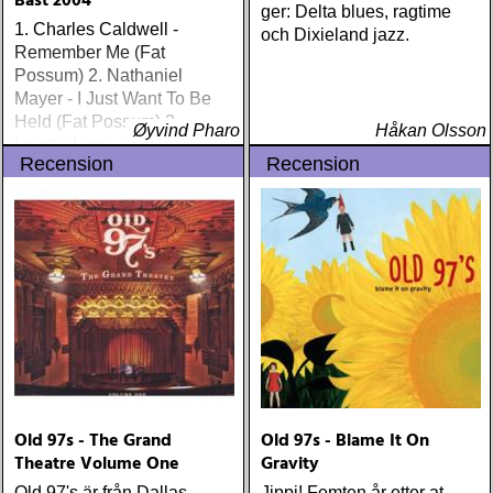
Bäst 2004
ger: Delta blues, ragtime
1. Charles Caldwell -
och Dixieland jazz.
Remember Me (Fat
Possum) 2. Nathaniel
Mayer - I Just Want To Be
Held (Fat Possum) 3.
Øyvind Pharo
Håkan Olsson
Loretta Lynn - Van Lear
Recension
Recension
Rose (Interscope) 4. Jim
White - Drill a Hole (Luaka
Bop) 5. Blues Explosion -
Damage (Mute) 6
Old 97s - The Grand
Old 97s - Blame It On
Theatre Volume One
Gravity
Old 97's är från Dallas,
Jippi! Femten år etter at