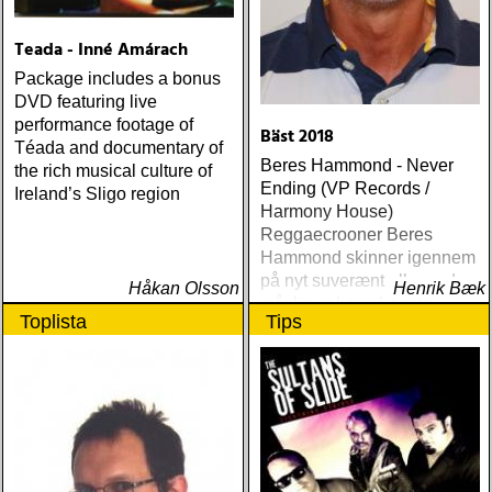
Teada - Inné Amárach
Package includes a bonus
DVD featuring live
performance footage of
Bäst 2018
Téada and documentary of
Beres Hammond - Never
the rich musical culture of
Ending (VP Records /
Ireland’s Sligo region
Harmony House)
Reggaecrooner Beres
Hammond skinner igennem
på nyt suverænt album, der
Håkan Olsson
Henrik Bæk
måske er hans bedste
Toplista
Tips
gennem tiderne