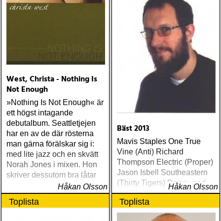
West, Christa - Nothing Is
Not Enough
»Nothing Is Not Enough« är
ett högst intagande
debutalbum. Seattletjejen
Bäst 2013
har en av de där rösterna
Mavis Staples One True
man gärna förälskar sig i:
Vine (Anti) Richard
med lite jazz och en skvätt
Thompson Electric (Proper)
Norah Jones i mixen. Hon
Jason Isbell Southeastern
skriver dessutom bra låtar
(Thirty Tigers) Danny and
Håkan Olsson
Håkan Olsson
the Champions of the World
Toplista
Toplista
Stay True (Loose) Slow Fox
Just Like the Birds (Rootsy)