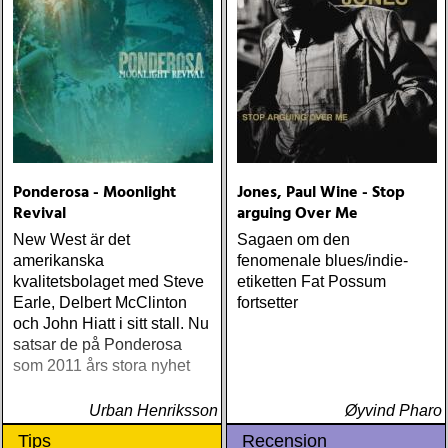
Ponderosa - Moonlight
Jones, Paul Wine - Stop
Revival
arguing Over Me
New West är det
Sagaen om den
amerikanska
fenomenale blues/indie-
kvalitetsbolaget med Steve
etiketten Fat Possum
Earle, Delbert McClinton
fortsetter
och John Hiatt i sitt stall. Nu
satsar de på Ponderosa
som 2011 års stora nyhet
Urban Henriksson
Øyvind Pharo
Tips
Recension