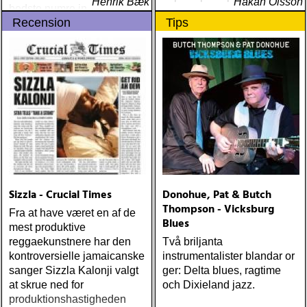
Henrik Bæk
Håkan Olsson
bedste numre indenfor den
Recension
Tips
populære reggaestil kaldet
one-drop
Sizzla - Crucial Times
Donohue, Pat & Butch
Thompson - Vicksburg
Fra at have været en af de
Blues
mest produktive
reggaekunstnere har den
Två briljanta
kontroversielle jamaicanske
instrumentalister blandar or
sanger Sizzla Kalonji valgt
ger: Delta blues, ragtime
at skrue ned for
och Dixieland jazz.
produktionshastigheden