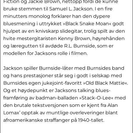
Fiction og Jackie Brown, nettopp fordi de kunne
bruke stemmen til Samuel L. Jackson. I en fire
minutters monolog forklarer han den dypere
bluesmening i uttrykket »Black Snake Moan« godt
hjulpet av en knivskarp slidegitar, trolig spilt av den
hvite mestergitaristen Kenny Brown, høyrehånden
og læregutten til avdøde R.L. Burnside, som er
modellen for Jacksons rolle i filmen.
Jackson spiller Burnside-låter med Burnsides band
og hans prestasjoner står seg i godt i selskap med
Burnsides egen jukejoint-favoritt »Old Black Mattie«.
Og et høydepunkt er Jacksons talking blues-
framføring av badman-balladen »Stack-O-Lee« med
den brutale tekstversjonen som er kjent fra Alan
Lomax’ opptak av muntlige overleveringer blant
afroamerikanske straffanger på 1940-tallet.