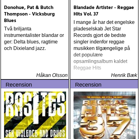
Donohue, Pat & Butch
Blandade Artister - Reggae
Thompson - Vicksburg
Hits Vol. 37
Blues
I mange år har det engelske
Två briljanta
pladeselskab Jet Star
instrumentalister blandar or
Records gjort de bedste
ger: Delta blues, ragtime
singler indenfor reggae
och Dixieland jazz.
musikken tilgængelige på
det populære
opsamlingsalbum kaldet
Reggae Hits
Håkan Olsson
Henrik Bæk
Recension
Recension