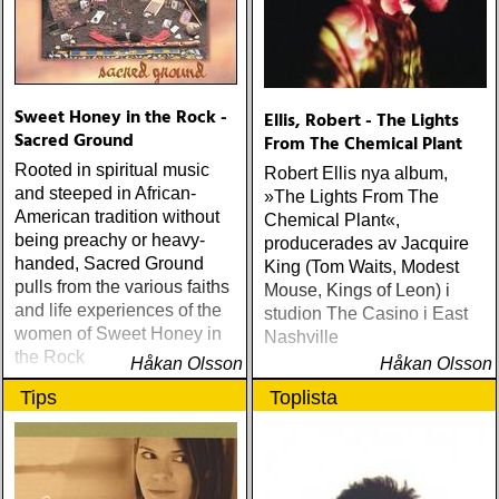
Sweet Honey in the Rock -
Ellis, Robert - The Lights
Sacred Ground
From The Chemical Plant
Rooted in spiritual music
Robert Ellis nya album,
and steeped in African-
»The Lights From The
American tradition without
Chemical Plant«,
being preachy or heavy-
producerades av Jacquire
handed, Sacred Ground
King (Tom Waits, Modest
pulls from the various faiths
Mouse, Kings of Leon) i
and life experiences of the
studion The Casino i East
women of Sweet Honey in
Nashville
the Rock
Håkan Olsson
Håkan Olsson
Tips
Toplista