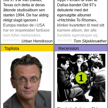
Texas och detta är deras
Dallas-bandet Old 97's
åttonde studioalbum sen
debuterte med det
starten 1994. De har aldrig
egenutgitte albumet
riktigt slagit igenom i
«Hitchhike To Rhome»,
Europa medan de i USA
klinker kvartetten til med sitt
har en respektabel fanbase
karriere-album, der alle
som fyller mellanstora
bandets egenskaper og
konsertsalonger
spesialiteter forenes til en
Urban Henriksson
Tom Skjeklesæther
høyere enhet
Toplista
Recension