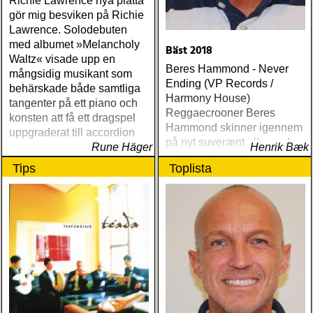
Richie Lawrence nya platta
gör mig besviken på Richie
Lawrence. Solodebuten
med albumet »Melancholy
Bäst 2018
Waltz« visade upp en
Beres Hammond - Never
mångsidig musikant som
Ending (VP Records /
behärskade både samtliga
Harmony House)
tangenter på ett piano och
Reggaecrooner Beres
konsten att få ett dragspel
Hammond skinner igennem
uppgraderat till accordion
på nyt suverænt album, der
Rune Häger
Henrik Bæk
måske er hans bedste
Tips
Toplista
gennem tiderne