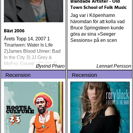
Blandade Artister - Old
Town School of Folk Music
Jag var i Köpenhamn
häromdan för att kolla vad
Bruce Springsteen kunde
Bäst 2006
göra av sina »Seeger
Årets Topp 14, 2007 1
Sessions« på en scen
Tinariwen: Water Is Life
2)James Blood Ulmer: Bad
In the City 3) JJ Grey &
MoFro: Country Ghetto 4)
Øyvind Pharo
Lennart Persson
Grinderman 5) Heavy
Recension
Recension
Trash: Going Out With
Heavy Trash 6) The Sadies:
New Seasons 7) Nick
Lowe: At My Age 8) Porter
Wagoner: Wagonmaster 9)
Omar Dykes & Jimmie
Vaughan: The Jimmy Reed
Highway 10) Sharon Jones
& The Dap-Kings: 100
Days & 100 Nights 11)