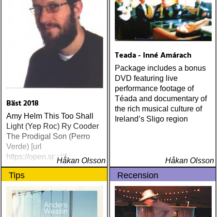
Teada - Inné Amárach
Package includes a bonus
DVD featuring live
performance footage of
Téada and documentary of
Bäst 2018
the rich musical culture of
Amy Helm This Too Shall
Ireland’s Sligo region
Light (Yep Roc) Ry Cooder
The Prodigal Son (Perro
Verde) [url
https://open.spotify
Håkan Olsson
Håkan Olsson
Tips
Recension