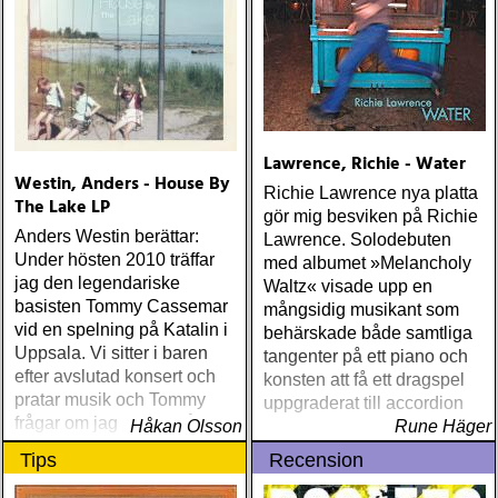
Lawrence, Richie - Water
Westin, Anders - House By
Richie Lawrence nya platta
The Lake LP
gör mig besviken på Richie
Anders Westin berättar:
Lawrence. Solodebuten
Under hösten 2010 träffar
med albumet »Melancholy
jag den legendariske
Waltz« visade upp en
basisten Tommy Cassemar
mångsidig musikant som
vid en spelning på Katalin i
behärskade både samtliga
Uppsala. Vi sitter i baren
tangenter på ett piano och
efter avslutad konsert och
konsten att få ett dragspel
pratar musik och Tommy
uppgraderat till accordion
frågar om jag spelar något
Håkan Olsson
Rune Häger
instrument
Tips
Recension