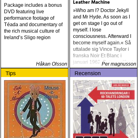
Leather Machine
Package includes a bonus
»Who am I? Doctor Jekyll
DVD featuring live
and Mr Hyde. As soon as I
performance footage of
get on stage I go out of
Téada and documentary of
myself. I lose
the rich musical culture of
consciousness. Afterward I
Ireland’s Sligo region
become myself again.« Så
uttalade sig Vince Taylor i
franska Noir Et Blanc i
januari 1962. Det var säkert
Håkan Olsson
Per magnusson
sant, i alla fall så pass tidigt
Tips
Recension
i karriären