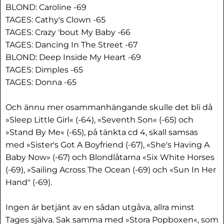
BLOND: Caroline -69
TAGES: Cathy's Clown -65
TAGES: Crazy 'bout My Baby -66
TAGES: Dancing In The Street -67
BLOND: Deep Inside My Heart -69
TAGES: Dimples -65
TAGES: Donna -65
Och ännu mer osammanhängande skulle det bli då
»Sleep Little Girl« (-64), »Seventh Son« (-65) och
»Stand By Me« (-65), på tänkta cd 4, skall samsas
med »Sister's Got A Boyfriend (-67), «She's Having A
Baby Now» (-67) och Blondlåtarna «Six White Horses
(-69), »Sailing Across The Ocean (-69) och «Sun In Her
Hand" (-69).
Ingen är betjänt av en sådan utgåva, allra minst
Tages själva. Sak samma med »Stora Popboxen«, som