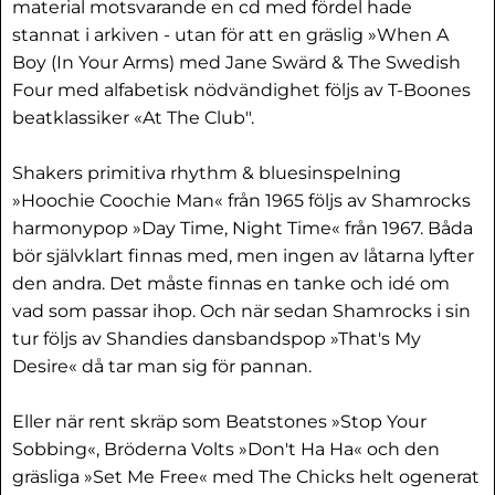
material motsvarande en cd med fördel hade
stannat i arkiven - utan för att en gräslig »When A
Boy (In Your Arms) med Jane Swärd & The Swedish
Four med alfabetisk nödvändighet följs av T-Boones
beatklassiker «At The Club".
Shakers primitiva rhythm & bluesinspelning
»Hoochie Coochie Man« från 1965 följs av Shamrocks
harmonypop »Day Time, Night Time« från 1967. Båda
bör självklart finnas med, men ingen av låtarna lyfter
den andra. Det måste finnas en tanke och idé om
vad som passar ihop. Och när sedan Shamrocks i sin
tur följs av Shandies dansbandspop »That's My
Desire« då tar man sig för pannan.
Eller när rent skräp som Beatstones »Stop Your
Sobbing«, Bröderna Volts »Don't Ha Ha« och den
gräsliga »Set Me Free« med The Chicks helt ogenerat