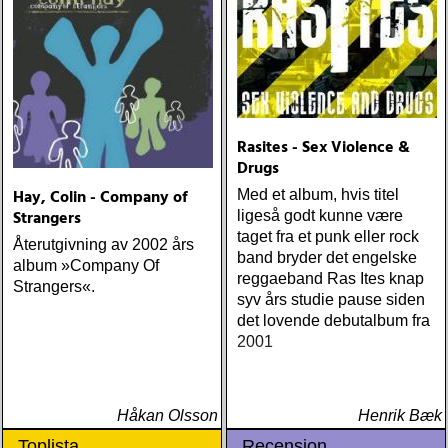
Rasites - Sex Violence &
Drugs
Hay, Colin - Company of
Med et album, hvis titel
Strangers
ligeså godt kunne være
taget fra et punk eller rock
Återutgivning av 2002 års
band bryder det engelske
album »Company Of
reggaeband Ras Ites knap
Strangers«.
syv års studie pause siden
det lovende debutalbum fra
2001
Håkan Olsson
Henrik Bæk
Toplista
Recension