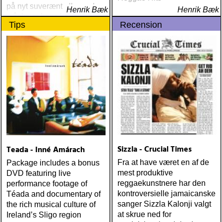
på nyt suverænt album, der
Henrik Bæk
Henrik Bæk
måske er hans bedste
Tips
Recension
gennem tiderne
Sizzla - Crucial Times
Teada - Inné Amárach
Fra at have været en af de
Package includes a bonus
mest produktive
DVD featuring live
reggaekunstnere har den
performance footage of
kontroversielle jamaicanske
Téada and documentary of
sanger Sizzla Kalonji valgt
the rich musical culture of
at skrue ned for
Ireland’s Sligo region