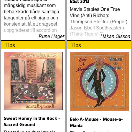
Bäst 2013
mångsidig musikant som
Mavis Staples One True
behärskade både samtliga
Vine (Anti) Richard
tangenter på ett piano och
Thompson Electric (Proper)
konsten att få ett dragspel
Jason Isbell Southeastern
uppgraderat till accordion
(Thirty Tigers) Danny and
Rune Häger
Håkan Olsson
the Champions of the World
Tips
Tips
Stay True (Loose) Slow Fox
Just Like the Birds (Rootsy)
Steve Earle The Low
Highway (New West) Bob
Dylan Another Self Portrait
(Columbia) Halden Electric
Women (Rootsy) Rokia
Traoré Beautiful Africa
(Nonesuch) Sam Baker Say
Grace (Sam Baker Music)
Guy Clark My Favorite
Picture Of You (Dualtone)
Sweet Honey in the Rock -
Eek-A-Mouse - Mouse-a-
Richard Lindgren Driftwood
Sacred Ground
Mania
(Rootsy) Chip Taylor Block