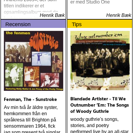
er med Studio One
titlen indikerer er et
opsamlingsalbum med de
Henrik Bæk
Henrik Bæk
bedste numre indenfor den
Recension
Tips
populære reggaestil kaldet
one-drop
Blandade Artister - Til We
Fenman, The - Sunstroke
Outnumber ’Em: The Songs
Av min två år äldre syster,
of Woody Guthrie
hemkommen från en
woody guthrie's songs,
språkresa till Brighton på
stories, and poetry
sensommaren 1964, fick
performed live by an all-star
jag som present två singlar