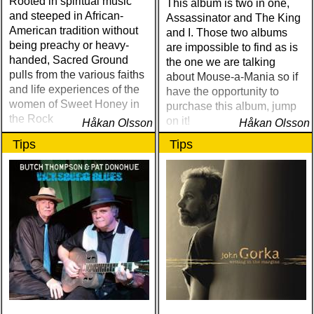
Rooted in spiritual music
Out The Sirens Of This
This album is two in one,
and steeped in African-
Lonely World (Trainwreck)
Assassinator and The King
American tradition without
Nick Cave & The Bad
and I. Those two albums
being preachy or heavy-
Seeds Push The Sky Away
are impossible to find as is
handed, Sacred Ground
(Bad Seed) Andi Almqvist
the one we are talking
pulls from the various faiths
Warsaw Holiday (Rootsy)
about Mouse-a-Mania so if
and life experiences of the
Townes Van Zandt
have the opportunity to
women of Sweet Honey in
Sunshine Boy: The
purchase this album, jump
the Rock
Unheard Studio Sessions &
on it!
Håkan Olsson
Håkan Olsson
Demos 1971-1972
Tips
Tips
(Omnivore) Naturligtvis
borde alla årets Rootsy-
plattor vara med på listan,
men jag har istället valt att
bara lista de plattor jag
lyssnat på väsentligt mycket
mer än vad tjänsten kräver