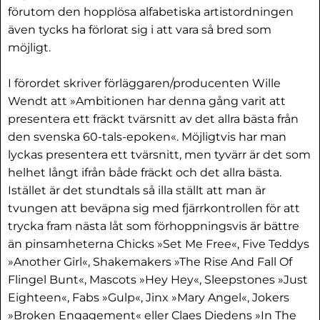
förutom den hopplösa alfabetiska artistordningen
även tycks ha förlorat sig i att vara så bred som
möjligt.
I förordet skriver förläggaren/producenten Wille
Wendt att »Ambitionen har denna gång varit att
presentera ett fräckt tvärsnitt av det allra bästa från
den svenska 60-tals-epoken«. Möjligtvis har man
lyckas presentera ett tvärsnitt, men tyvärr är det som
helhet långt ifrån både fräckt och det allra bästa.
Istället är det stundtals så illa ställt att man är
tvungen att beväpna sig med fjärrkontrollen för att
trycka fram nästa låt som förhoppningsvis är bättre
än pinsamheterna Chicks »Set Me Free«, Five Teddys
»Another Girl«, Shakemakers »The Rise And Fall Of
Flingel Bunt«, Mascots »Hey Hey«, Sleepstones »Just
Eighteen«, Fabs »Gulp«, Jinx »Mary Angel«, Jokers
»Broken Engagement« eller Claes Diedens »In The