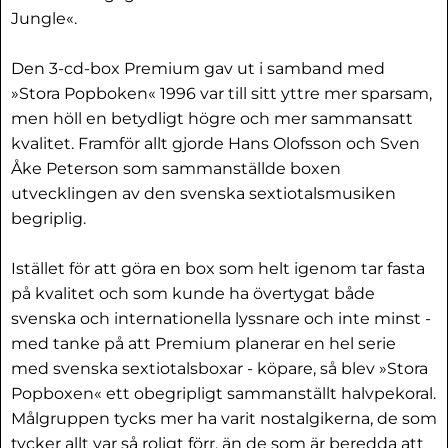
Jungle«.
Den 3-cd-box Premium gav ut i samband med
»Stora Popboken« 1996 var till sitt yttre mer sparsam,
men höll en betydligt högre och mer sammansatt
kvalitet. Framför allt gjorde Hans Olofsson och Sven
Åke Peterson som sammanställde boxen
utvecklingen av den svenska sextiotalsmusiken
begriplig.
Istället för att göra en box som helt igenom tar fasta
på kvalitet och som kunde ha övertygat både
svenska och internationella lyssnare och inte minst -
med tanke på att Premium planerar en hel serie
med svenska sextiotalsboxar - köpare, så blev »Stora
Popboxen« ett obegripligt sammanställt halvpekoral.
Målgruppen tycks mer ha varit nostalgikerna, de som
tycker allt var så roligt förr, än de som är beredda att