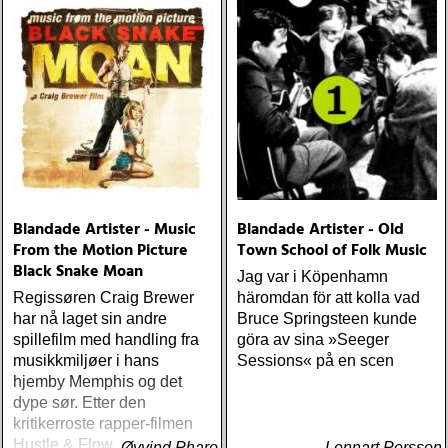
Blandade Artister - Music
Blandade Artister - Old
From the Motion Picture
Town School of Folk Music
Black Snake Moan
Jag var i Köpenhamn
Regissøren Craig Brewer
häromdan för att kolla vad
har nå laget sin andre
Bruce Springsteen kunde
spillefilm med handling fra
göra av sina »Seeger
musikkmiljøer i hans
Sessions« på en scen
hjemby Memphis og det
dype sør. Etter den
kritikerroste rapper-filmen
Hustle & Flow fra 2004
Øyvind Pharo
Lennart Persson