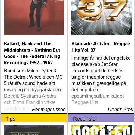
med fyra CD – kompletterar
en bok från förlaget
Premium, nämligen »The
Encyclopedia Of Swedish
Progressive Music 1967-
1979 / From Psychedelic
Experiments to Political
Ballard, Hank and The
Blandade Artister - Reggae
Propaganda«
Midnighters - Nothing But
Hits Vol. 37
Good - The Federal / King
I mange år har det engelske
Recordings 1952 - 1962
pladeselskab Jet Star
Band som Mitch Ryder &
Records gjort de bedste
The Detroit Wheels och MC
singler indenfor reggae
5 råtuffa sound hade sitt
musikken tilgængelige på
ursprung i bilbyggarstaden
det populære
Detroit. Systrarna Aretha
opsamlingsalbum kaldet
och Erma Franklin växte
Reggae Hits
upp där och Iggy Pop inte
Per magnusson
Henrik Bæk
långt därifrån
Tips
Recension