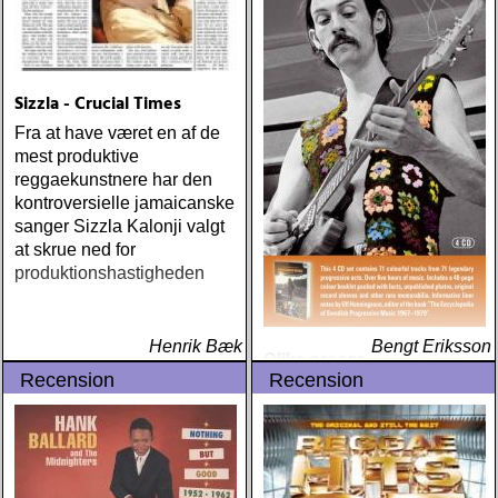
Sizzla - Crucial Times
Fra at have været en af de
mest produktive
reggaekunstnere har den
kontroversielle jamaicanske
sanger Sizzla Kalonji valgt
at skrue ned for
produktionshastigheden
Henrik Bæk
Bengt Eriksson
Olika proggartister - The
Recension
Essence Of Swedish
Recension
Progressive Music 1967-
1979 / Pregnant Rainbows
For Colourblind People
Också den här boxen –