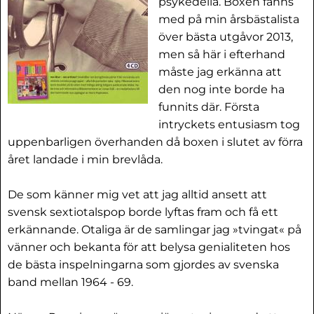
psykedelia. Boxen fanns
med på min årsbästalista
över bästa utgåvor 2013,
men så här i efterhand
måste jag erkänna att
den nog inte borde ha
funnits där. Första
intryckets entusiasm tog
uppenbarligen överhanden då boxen i slutet av förra
året landade i min brevlåda.
De som känner mig vet att jag alltid ansett att
svensk sextiotalspop borde lyftas fram och få ett
erkännande. Otaliga är de samlingar jag »tvingat« på
vänner och bekanta för att belysa genialiteten hos
de bästa inspelningarna som gjordes av svenska
band mellan 1964 - 69.