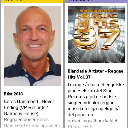
Blandade Artister - Reggae
Hits Vol. 37
I mange år har det engelske
pladeselskab Jet Star
Bäst 2018
Records gjort de bedste
Beres Hammond - Never
singler indenfor reggae
Ending (VP Records /
musikken tilgængelige på
Harmony House)
det populære
Reggaecrooner Beres
opsamlingsalbum kaldet
Hammond skinner igennem
Reggae Hits