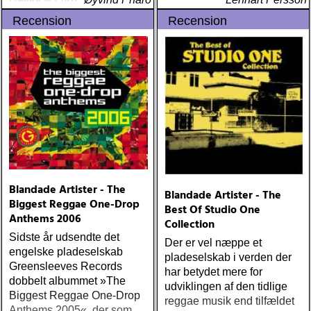
følger han i år opp med
Recension
Recension
bluesfilmen og
psykodramaet Black Snake
Moan der Samuel L
Blandade Artister - The
Blandade Artister - The
Biggest Reggae One-Drop
Best Of Studio One
Anthems 2006
Collection
Sidste år udsendte det
Der er vel næppe et
engelske pladeselskab
pladeselskab i verden der
Greensleeves Records
har betydet mere for
dobbelt albummet »The
udviklingen af den tidlige
Biggest Reggae One-Drop
reggae musik end tilfældet
Anthems 2005«, der som