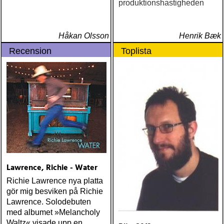
produktionshastigheden
Håkan Olsson
Henrik Bæk
Recension
Toplista
Lawrence, Richie - Water
Richie Lawrence nya platta
gör mig besviken på Richie
Lawrence. Solodebuten
med albumet »Melancholy
Waltz« visade upp en