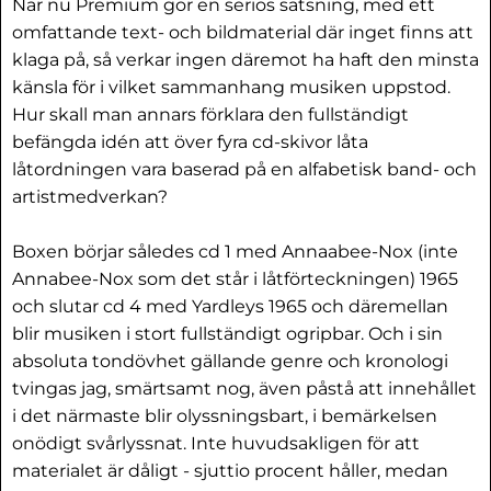
När nu Premium gör en seriös satsning, med ett
omfattande text- och bildmaterial där inget finns att
klaga på, så verkar ingen däremot ha haft den minsta
känsla för i vilket sammanhang musiken uppstod.
Hur skall man annars förklara den fullständigt
befängda idén att över fyra cd-skivor låta
låtordningen vara baserad på en alfabetisk band- och
artistmedverkan?
Boxen börjar således cd 1 med Annaabee-Nox (inte
Annabee-Nox som det står i låtförteckningen) 1965
och slutar cd 4 med Yardleys 1965 och däremellan
blir musiken i stort fullständigt ogripbar. Och i sin
absoluta tondövhet gällande genre och kronologi
tvingas jag, smärtsamt nog, även påstå att innehållet
i det närmaste blir olyssningsbart, i bemärkelsen
onödigt svårlyssnat. Inte huvudsakligen för att
materialet är dåligt - sjuttio procent håller, medan