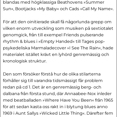
blandas med högklassiga Beathovens »Summer
Sun«, Bootjacks »My Baby« och Cads »Call My Name«.
För att den oinitierade skall få någorlunda grepp om
vilken enorm utveckling som musiken på sextiotalet
genomgick, från till exempel Friends pulserande
rhythm & blues i »Empty Handed« till Tages pop-
psykedeliska Marmaladecover »I See The Rain«, hade
materialet istället krävt en lyhörd genremässig och
kronologisk struktur.
Den som försöker förstå hur de olika stilarterna
förhåller sig till varandra tidsmässigt får problem
redan på cd 1. Det är en genremässig berg- och
dalbana från första stund, där Annaabee-Nox inleder
med beatballaden »Where Have You Been« från 1965
för att sedan kasta oss rakt in i blytung blues anno
1969 i Aunt Sallys »Wicked Little Thing«. Därefter fem