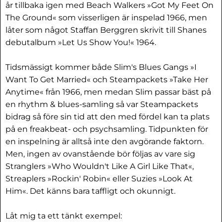
år tillbaka igen med Beach Walkers »Got My Feet On
The Ground« som visserligen är inspelad 1966, men
låter som något Staffan Berggren skrivit till Shanes
debutalbum »Let Us Show You!« 1964.
Tidsmässigt kommer både Slim's Blues Gangs »I
Want To Get Married« och Steampackets »Take Her
Anytime« från 1966, men medan Slim passar bäst på
en rhythm & blues-samling så var Steampackets
bidrag så före sin tid att den med fördel kan ta plats
på en freakbeat- och psychsamling. Tidpunkten för
en inspelning är alltså inte den avgörande faktorn.
Men, ingen av ovanstående bör följas av vare sig
Stranglers »Who Wouldn't Like A Girl Like That«,
Streaplers »Rockin' Robin« eller Suzies »Look At
Him«. Det känns bara taffligt och okunnigt.
Låt mig ta ett tänkt exempel: