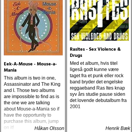
Rasites - Sex Violence &
Drugs
Eek-A-Mouse - Mouse-a-
Med et album, hvis titel
Mania
ligeså godt kunne være
taget fra et punk eller rock
This album is two in one,
band bryder det engelske
Assassinator and The King
reggaeband Ras Ites knap
and I. Those two albums
syv års studie pause siden
are impossible to find as is
det lovende debutalbum fra
the one we are talking
2001
about Mouse-a-Mania so if
have the opportunity to
purchase this album, jump
on it!
Håkan Olsson
Henrik Bæk