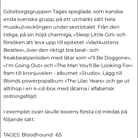
Göteborgsgruppen Tages speglade, som kanske
enda svenska grupp, på ett utmärkt sätt hela
musikutvecklingen under sextiotalet. Från den
tidiga, på sin höjd charmiga, »Sleep Little Girl« och
försöken att leva upp till epitetet »Västkustens
Beatles«, över den riktigt bra beat- och
freakbeatperioden med låtar som »I'll Be Doggone«,
»I'm Going Out« och »The Man You'll Be Looking For«
fram till kronjuvelen - albumet »Studio«. Lägg till
Blonds powerpopalbum »The Lilac Years« och ge ut
alltihop i en 4-cd-box med låtarna i alfabetisk
ordningsföljd.
I exemplet ovan skulle boxens första cd inledas på
följande sätt:
TAGES: Bloodhound -65