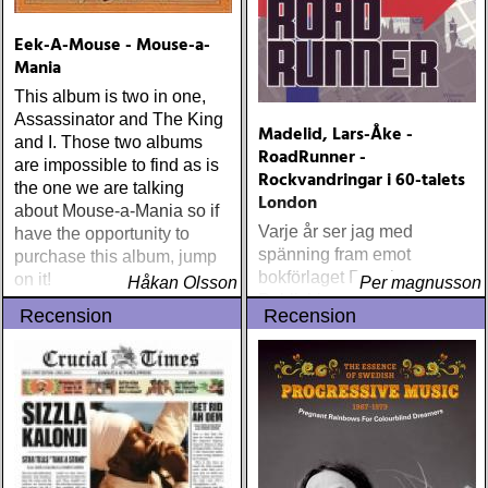
Eek-A-Mouse - Mouse-a-
Mania
This album is two in one,
Assassinator and The King
Madelid, Lars-Åke -
and I. Those two albums
RoadRunner -
are impossible to find as is
Rockvandringar i 60-talets
the one we are talking
London
about Mouse-a-Mania so if
Varje år ser jag med
have the opportunity to
spänning fram emot
purchase this album, jump
bokförlaget Premium
on it!
Håkan Olsson
Per magnusson
Publishing nya utgåvor.
Recension
Recension
Förlaget har koncentrerat
sig på att ge ut musikböcker
och förstått vikten av att
använda de verkliga
konnässörerna för
uppdragen