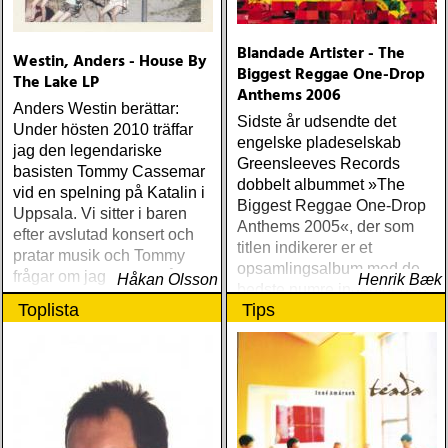
Blandade Artister - The
Westin, Anders - House By
Biggest Reggae One-Drop
The Lake LP
Anthems 2006
Anders Westin berättar:
Sidste år udsendte det
Under hösten 2010 träffar
engelske pladeselskab
jag den legendariske
Greensleeves Records
basisten Tommy Cassemar
dobbelt albummet »The
vid en spelning på Katalin i
Biggest Reggae One-Drop
Uppsala. Vi sitter i baren
Anthems 2005«, der som
efter avslutad konsert och
titlen indikerer er et
pratar musik och Tommy
opsamlingsalbum med de
frågar om jag spelar något
Håkan Olsson
Henrik Bæk
bedste numre indenfor den
instrument
Toplista
Tips
populære reggaestil kaldet
one-drop