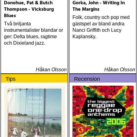
Donohue, Pat & Butch
Gorka, John - Writing In
Thompson - Vicksburg
The Margins
Blues
Folk, country och pop med
Två briljanta
gästspel av bland andra
instrumentalister blandar or
Nanci Griffith och Lucy
ger: Delta blues, ragtime
Kaplansky.
och Dixieland jazz.
Håkan Olsson
Håkan Olsson
Tips
Recension