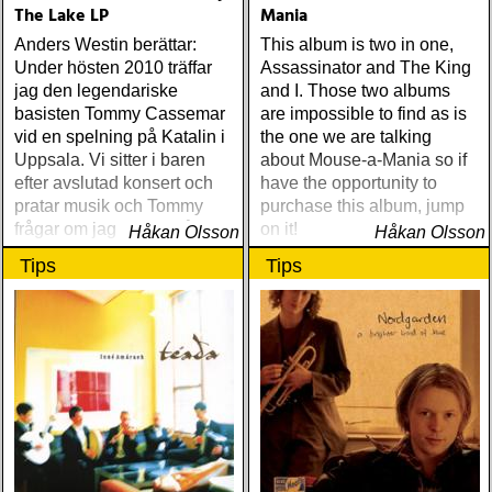
The Lake LP
Mania
Anders Westin berättar:
This album is two in one,
Under hösten 2010 träffar
Assassinator and The King
jag den legendariske
and I. Those two albums
basisten Tommy Cassemar
are impossible to find as is
vid en spelning på Katalin i
the one we are talking
Uppsala. Vi sitter i baren
about Mouse-a-Mania so if
efter avslutad konsert och
have the opportunity to
pratar musik och Tommy
purchase this album, jump
frågar om jag spelar något
on it!
Håkan Olsson
Håkan Olsson
instrument
Tips
Tips