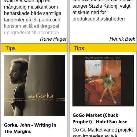
Waltz« visade upp en
sanger Sizzla Kalonji valgt
mångsidig musikant som
at skrue ned for
behärskade både samtliga
produktionshastigheden
tangenter på ett piano och
konsten att få ett dragspel
uppgraderat till accordion
Rune Häger
Henrik Bæk
Tips
Tips
GoGo Market (Chuck
Prophet) - Hotel San Jose
Gorka, John - Writing In
Go Go Market var ett projekt
The Margins
som frontades av två