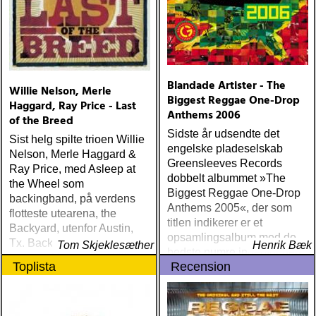
Blandade Artister - The
Willie Nelson, Merle
Biggest Reggae One-Drop
Haggard, Ray Price - Last
Anthems 2006
of the Breed
Sidste år udsendte det
Sist helg spilte trioen Willie
engelske pladeselskab
Nelson, Merle Haggard &
Greensleeves Records
Ray Price, med Asleep at
dobbelt albummet »The
the Wheel som
Biggest Reggae One-Drop
backingband, på verdens
Anthems 2005«, der som
flotteste utearena, the
titlen indikerer er et
Backyard, utenfor Austin,
opsamlingsalbum med de
Tx. Backyard ligger et
Tom Skjeklesæther
Henrik Bæk
bedste numre indenfor den
kvarters kjøretur fra Willies
Toplista
Recension
populære reggaestil kaldet
hjem, han åpner sesongen
one-drop
der hver vår