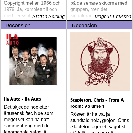
Copyright mellan 1966 och
på de senare skivorna med
1979. Ja, komplett till och
gruppen, men det
med. Dessutom två tidigare
signalerar ändå att albumet
Staffan Solding
Magnus Eriksson
outgivna sånger
inte primärt är en
Recension
Recension
solosatsning från Alison
Krauss
Ila Auto - Ila Auto
Stapleton, Chris - From A
room: Volume 1
Det skjedde noe etter
årtusenskiftet. Noe som
Rösten är halva, ja
meget vel kan ha hatt
stundtals hela, grejen. Chris
sammenheng med det
Stapleton äger ett sagolikt
fenomenale salget til
själfullt rasp, som ett