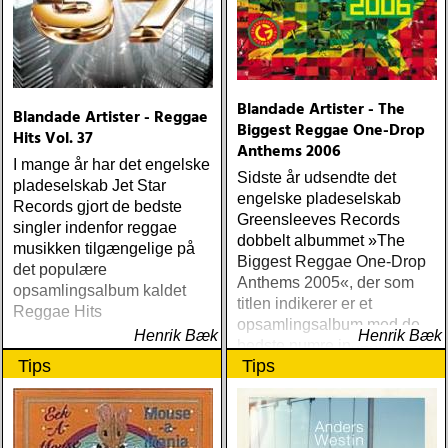
Blandade Artister - The
Blandade Artister - Reggae
Biggest Reggae One-Drop
Hits Vol. 37
Anthems 2006
I mange år har det engelske
Sidste år udsendte det
pladeselskab Jet Star
engelske pladeselskab
Records gjort de bedste
Greensleeves Records
singler indenfor reggae
dobbelt albummet »The
musikken tilgængelige på
Biggest Reggae One-Drop
det populære
Anthems 2005«, der som
opsamlingsalbum kaldet
titlen indikerer er et
Reggae Hits
opsamlingsalbum med de
Henrik Bæk
Henrik Bæk
bedste numre indenfor den
Tips
Tips
populære reggaestil kaldet
one-drop