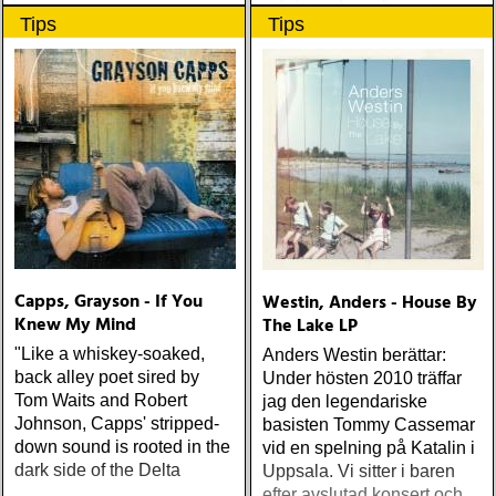
måske er hans bedste
Tips
Tips
gennem tiderne
Capps, Grayson - If You
Westin, Anders - House By
Knew My Mind
The Lake LP
"Like a whiskey-soaked,
Anders Westin berättar:
back alley poet sired by
Under hösten 2010 träffar
Tom Waits and Robert
jag den legendariske
Johnson, Capps' stripped-
basisten Tommy Cassemar
down sound is rooted in the
vid en spelning på Katalin i
dark side of the Delta
Uppsala. Vi sitter i baren
efter avslutad konsert och