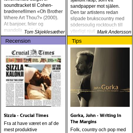
soundtracket til Cohen-
sandpapper mot själen.
brødrenefilmen «Oh Brother
Den tar artistens redan
Where Art Thou?» (2000).
slipade brukscountry med
At banjoer, feler og
södersoulig rocktouch till
mandoliner ble hippe
ytterligt njutbara nivåer
Tom Skjeklesæther
Mark Andersson
instrumenter også for unge
Recension
Tips
mennesker
Sizzla - Crucial Times
Gorka, John - Writing In
The Margins
Fra at have været en af de
mest produktive
Folk, country och pop med