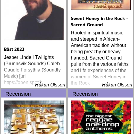
Sweet Honey in the Rock -
Sacred Ground
Rooted in spiritual music
and steeped in African-
American tradition without
Bäst 2022
being preachy or heavy-
Jesper Lindell Twilights
handed, Sacred Ground
(Brunnsvik Sounds) Caleb
pulls from the various faiths
Caudle Forsythia (Soundly
and life experiences of the
Music) [url
women of Sweet Honey in
https://open.spotify
the Rock
Håkan Olsson
Håkan Olsson
Recension
Recension