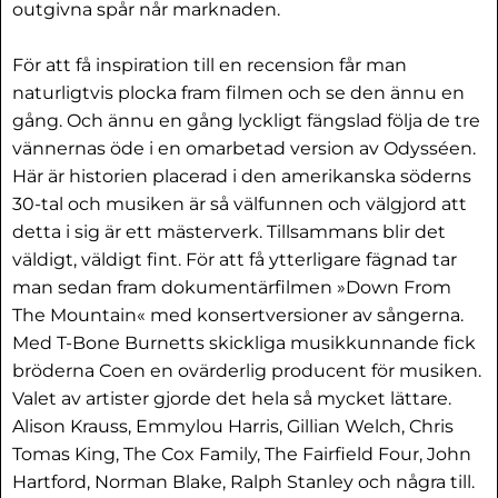
outgivna spår når marknaden.
För att få inspiration till en recension får man
naturligtvis plocka fram filmen och se den ännu en
gång. Och ännu en gång lyckligt fängslad följa de tre
vännernas öde i en omarbetad version av Odysséen.
Här är historien placerad i den amerikanska söderns
30-tal och musiken är så välfunnen och välgjord att
detta i sig är ett mästerverk. Tillsammans blir det
väldigt, väldigt fint. För att få ytterligare fägnad tar
man sedan fram dokumentärfilmen »Down From
The Mountain« med konsertversioner av sångerna.
Med T-Bone Burnetts skickliga musikkunnande fick
bröderna Coen en ovärderlig producent för musiken.
Valet av artister gjorde det hela så mycket lättare.
Alison Krauss, Emmylou Harris, Gillian Welch, Chris
Tomas King, The Cox Family, The Fairfield Four, John
Hartford, Norman Blake, Ralph Stanley och några till.