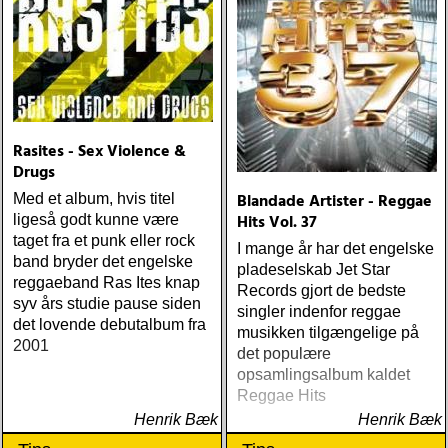
Rasites - Sex Violence &
Drugs
Blandade Artister - Reggae
Med et album, hvis titel
Hits Vol. 37
ligeså godt kunne være
taget fra et punk eller rock
I mange år har det engelske
band bryder det engelske
pladeselskab Jet Star
reggaeband Ras Ites knap
Records gjort de bedste
syv års studie pause siden
singler indenfor reggae
det lovende debutalbum fra
musikken tilgængelige på
2001
det populære
opsamlingsalbum kaldet
Reggae Hits
Henrik Bæk
Henrik Bæk