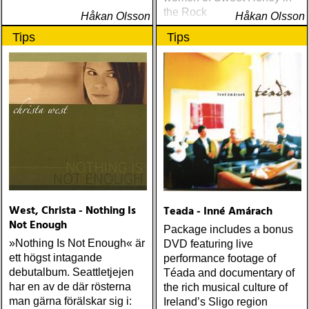
the Rock
Håkan Olsson
Håkan Olsson
Tips
Tips
West, Christa - Nothing Is
Teada - Inné Amárach
Not Enough
Package includes a bonus
»Nothing Is Not Enough« är
DVD featuring live
ett högst intagande
performance footage of
debutalbum. Seattletjejen
Téada and documentary of
har en av de där rösterna
the rich musical culture of
man gärna förälskar sig i:
Ireland’s Sligo region