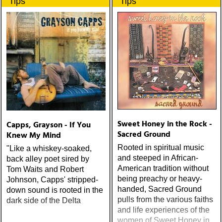
Tips
Tips
Sweet Honey in the Rock -
Capps, Grayson - If You
Sacred Ground
Knew My Mind
Rooted in spiritual music
"Like a whiskey-soaked,
and steeped in African-
back alley poet sired by
American tradition without
Tom Waits and Robert
being preachy or heavy-
Johnson, Capps' stripped-
handed, Sacred Ground
down sound is rooted in the
pulls from the various faiths
dark side of the Delta
and life experiences of the
women of Sweet Honey in