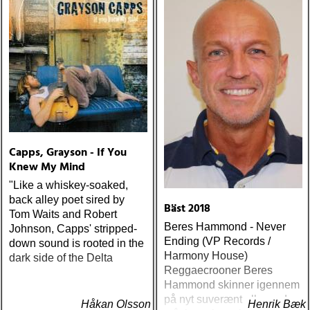
Capps, Grayson - If You
Knew My Mind
"Like a whiskey-soaked,
back alley poet sired by
Bäst 2018
Tom Waits and Robert
Beres Hammond - Never
Johnson, Capps' stripped-
Ending (VP Records /
down sound is rooted in the
Harmony House)
dark side of the Delta
Reggaecrooner Beres
Hammond skinner igennem
på nyt suverænt album, der
Håkan Olsson
Henrik Bæk