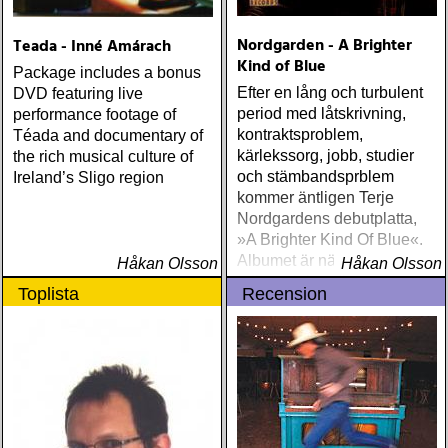
Nordgarden - A Brighter
Teada - Inné Amárach
Kind of Blue
Package includes a bonus
Efter en lång och turbulent
DVD featuring live
period med låtskrivning,
performance footage of
kontraktsproblem,
Téada and documentary of
kärlekssorg, jobb, studier
the rich musical culture of
och stämbandsprblem
Ireland’s Sligo region
kommer äntligen Terje
Nordgardens debutplatta,
»A Brighter Kind Of Blue«.
Albumet är nära, enkelt och
Håkan Olsson
Håkan Olsson
ärligt och handlar om
Toplista
Recension
upplevelser och historier
från en ung mans liv