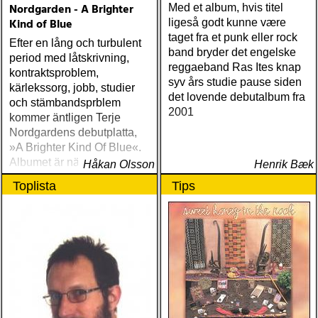
Nordgarden - A Brighter
Med et album, hvis titel
Kind of Blue
ligeså godt kunne være
taget fra et punk eller rock
Efter en lång och turbulent
band bryder det engelske
period med låtskrivning,
reggaeband Ras Ites knap
kontraktsproblem,
syv års studie pause siden
kärlekssorg, jobb, studier
det lovende debutalbum fra
och stämbandsprblem
2001
kommer äntligen Terje
Nordgardens debutplatta,
»A Brighter Kind Of Blue«.
Albumet är nära, enkelt och
Håkan Olsson
Henrik Bæk
ärligt och handlar om
Toplista
Tips
upplevelser och historier
från en ung mans liv