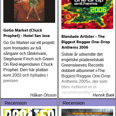
GoGo Market (Chuck
Prophet) - Hotel San Jose
Blandade Artister - The
Biggest Reggae One-Drop
Go Go Market var ett projekt
Anthems 2006
som frontades av två
sångare och låtskrivare,
Sidste år udsendte det
Stephanie Finch och Green
engelske pladeselskab
On Red-legendaren Chuck
Greensleeves Records
Prophet. Den här plattan
dobbelt albummet »The
kom 2002 och hyllades i
Biggest Reggae One-Drop
pressen
Anthems 2005«, der som
titlen indikerer er et
opsamlingsalbum med de
Håkan Olsson
Henrik Bæk
bedste numre indenfor den
Recension
Recension
populære reggaestil kaldet
one-drop