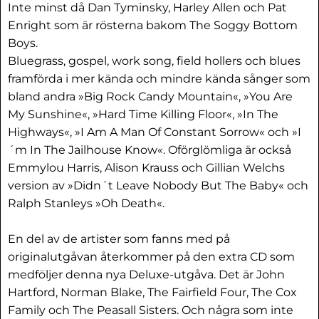
Inte minst då Dan Tyminsky, Harley Allen och Pat
Enright som är rösterna bakom The Soggy Bottom
Boys.
Bluegrass, gospel, work song, field hollers och blues
framförda i mer kända och mindre kända sånger som
bland andra »Big Rock Candy Mountain«, »You Are
My Sunshine«, »Hard Time Killing Floor«, »In The
Highways«, »I Am A Man Of Constant Sorrow« och »I
´m In The Jailhouse Know«. Oförglömliga är också
Emmylou Harris, Alison Krauss och Gillian Welchs
version av »Didn´t Leave Nobody But The Baby« och
Ralph Stanleys »Oh Death«.
En del av de artister som fanns med på
originalutgåvan återkommer på den extra CD som
medföljer denna nya Deluxe-utgåva. Det är John
Hartford, Norman Blake, The Fairfield Four, The Cox
Family och The Peasall Sisters. Och några som inte