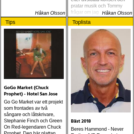
pratar musik och Tommy
frågar om jag spelar något
Håkan Olsson
Håkan Olsson
instrument
Tips
Toplista
GoGo Market (Chuck
Prophet) - Hotel San Jose
Go Go Market var ett projekt
som frontades av två
sångare och låtskrivare,
Bäst 2018
Stephanie Finch och Green
On Red-legendaren Chuck
Beres Hammond - Never
Prophet. Den här plattan