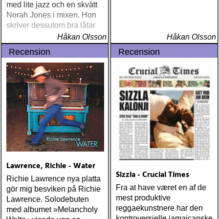
med lite jazz och en skvätt
Norah Jones i mixen. Hon
skriver dessutom bra låtar
Håkan Olsson
Håkan Olsson
Recension
Recension
Lawrence, Richie - Water
Sizzla - Crucial Times
Richie Lawrence nya platta
Fra at have været en af de
gör mig besviken på Richie
mest produktive
Lawrence. Solodebuten
reggaekunstnere har den
med albumet »Melancholy
kontroversielle jamaicanske