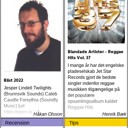
Blandade Artister - Reggae
Hits Vol. 37
I mange år har det engelske
pladeselskab Jet Star
Records gjort de bedste
Bäst 2022
singler indenfor reggae
Jesper Lindell Twilights
musikken tilgængelige på
(Brunnsvik Sounds) Caleb
det populære
Caudle Forsythia (Soundly
opsamlingsalbum kaldet
Music) [url
Reggae Hits
https://open.spotify
Håkan Olsson
Henrik Bæk
Recension
Tips