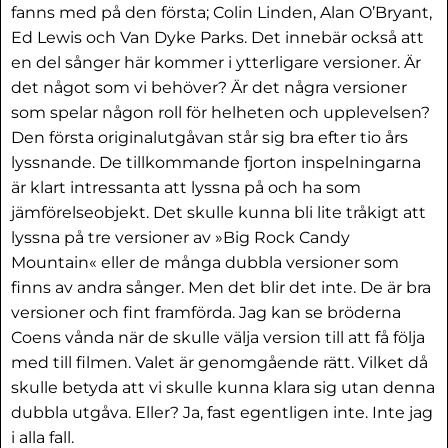
fanns med på den första; Colin Linden, Alan O’Bryant,
Ed Lewis och Van Dyke Parks. Det innebär också att
en del sånger här kommer i ytterligare versioner. Är
det något som vi behöver? Är det några versioner
som spelar någon roll för helheten och upplevelsen?
Den första originalutgåvan står sig bra efter tio års
lyssnande. De tillkommande fjorton inspelningarna
är klart intressanta att lyssna på och ha som
jämförelseobjekt. Det skulle kunna bli lite tråkigt att
lyssna på tre versioner av »Big Rock Candy
Mountain« eller de många dubbla versioner som
finns av andra sånger. Men det blir det inte. De är bra
versioner och fint framförda. Jag kan se bröderna
Coens vånda när de skulle välja version till att få följa
med till filmen. Valet är genomgående rätt. Vilket då
skulle betyda att vi skulle kunna klara sig utan denna
dubbla utgåva. Eller? Ja, fast egentligen inte. Inte jag
i alla fall.