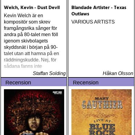
Welch, Kevin - Dust Devil
Blandade Artister - Texas
Outlaws
Kevin Welch är en
kompositör som skrev
VARIOUS ARTISTS
framgångsrika sånger för
andra på 80-talet men föll
igenom skivbolagets
skyddsnät i början på 90-
talet utan att hamna på en
räddningskudde. Nej, för
sådana fanns inte
Staffan Solding
Håkan Olsson
Recension
Recension