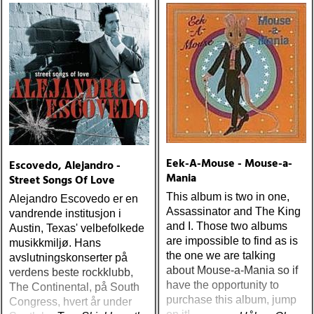
Eek-A-Mouse - Mouse-a-
Escovedo, Alejandro -
Mania
Street Songs Of Love
This album is two in one,
Alejandro Escovedo er en
Assassinator and The King
vandrende institusjon i
and I. Those two albums
Austin, Texas' velbefolkede
are impossible to find as is
musikkmiljø. Hans
the one we are talking
avslutningskonserter på
about Mouse-a-Mania so if
verdens beste rockklubb,
have the opportunity to
The Continental, på South
purchase this album, jump
Congress, hvert år under