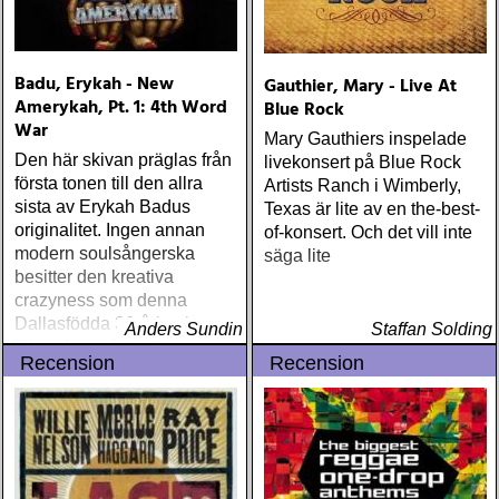
Badu, Erykah - New
Gauthier, Mary - Live At
Amerykah, Pt. 1: 4th Word
Blue Rock
War
Mary Gauthiers inspelade
Den här skivan präglas från
livekonsert på Blue Rock
första tonen till den allra
Artists Ranch i Wimberly,
sista av Erykah Badus
Texas är lite av en the-best-
originalitet. Ingen annan
of-konsert. Och det vill inte
modern soulsångerska
säga lite
besitter den kreativa
crazyness som denna
Dallasfödda 36-åring har.
Anders Sundin
Staffan Solding
"New Amerykah, Pt
Recension
Recension