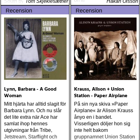
on it!
South by South West, er så
Tom Skjeklesæther
Håkan Olsson
nærme essensen i rock det
Recension
Recension
er mulig å komme
Lynn, Barbara - A Good
Krauss, Alison + Union
Woman
Station - Paper Airplane
Mitt hjärta har alltid slagit för
På sin nya skiva »Paper
Barbara Lynn. Och nu slår
Airplane« är Alison Krauss
det lite extra när Ace har
ånyo en i bandet.
samlat ihop hennes
Visserligen döljer hon sig
utgivningar från Tribe,
inte helt bakom
Jetstream, Starflight och
gruppnamnet Union Station