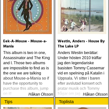
Eek-A-Mouse - Mouse-a-
Westin, Anders - House By
Mania
The Lake LP
This album is two in one,
Anders Westin berättar:
Assassinator and The King
Under hösten 2010 träffar
and I. Those two albums
jag den legendariske
are impossible to find as is
basisten Tommy Cassemar
the one we are talking
vid en spelning på Katalin i
about Mouse-a-Mania so if
Uppsala. Vi sitter i baren
have the opportunity to
efter avslutad konsert och
purchase this album, jump
pratar musik och Tommy
on it!
frågar om jag spelar något
Håkan Olsson
Håkan Olsson
instrument
Tips
Toplista