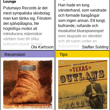
Lounge
Han hade en tung
Putumayo Records är det
vänsterhand, som vandrade
mest sympatiska skivbolag
och formade basgångar
man kan tänka sig. Förutom
som ingen annan. Ett tungt,
det självpåtagna, lite
bullrande, rullande och
högtidliga mottot att
muskulöst bluespianospel
introducera människor
som skapade en identitet
världen över till olika
och ett namn under en
kulturers musik är man
tioårsperiod mellan 1941
Ola Karlsson
Staffan Solding
involverad i massor av
och 1951
Recension
Tips
välgörenhetsprojekt, de
flesta med inriktning på
barn och utbildning