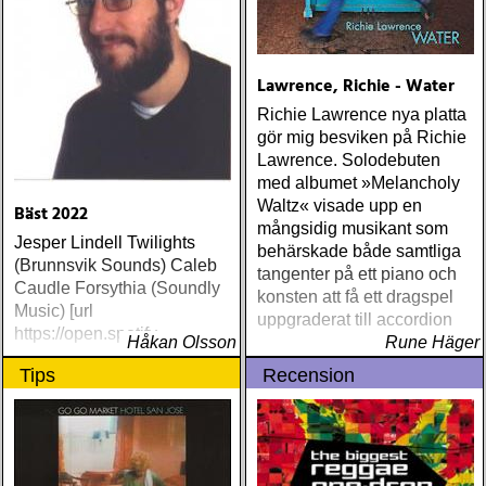
Lawrence, Richie - Water
Richie Lawrence nya platta
gör mig besviken på Richie
Lawrence. Solodebuten
med albumet »Melancholy
Waltz« visade upp en
Bäst 2022
mångsidig musikant som
Jesper Lindell Twilights
behärskade både samtliga
(Brunnsvik Sounds) Caleb
tangenter på ett piano och
Caudle Forsythia (Soundly
konsten att få ett dragspel
Music) [url
uppgraderat till accordion
https://open.spotify
Håkan Olsson
Rune Häger
Tips
Recension