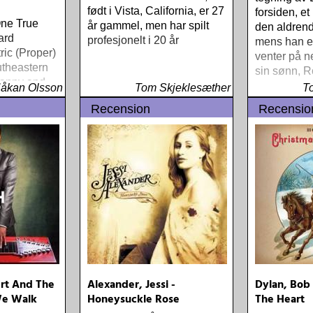
født i Vista, California, er 27
forsiden, et
One True
år gammel, men har spilt
den aldren
ard
profesjonelt i 20 år
mens han e
ic (Proper)
venter på 
utheastern
sin sønn, R
 Danny and
åkan Olsson
Tom Skjeklesæther
T
f the World
Recension
Recensio
e) Slow Fox
rds (Rootsy)
e Low
West) Bob
lf Portrait
en Electric
) Rokia
 Africa
m Baker Say
er Music)
vorite
(Dualtone)
rt And The
Alexander, Jessi -
Dylan, Bob 
n Driftwood
We Walk
Honeysuckle Rose
The Heart
aylor Block