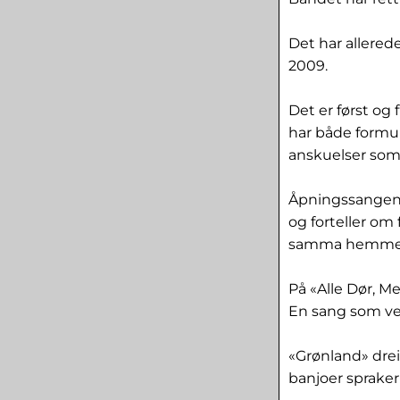
Det har allered
2009.
Det er først og 
har både formu
anskuelser som 
Åpningssangen, 
og forteller om
samma hemmel
På «Alle Dør, Me
En sang som vel
«Grønland» drei
banjoer sprake