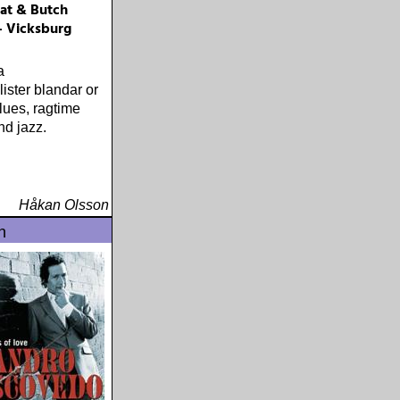
at & Butch
 Vicksburg
a
ister blandar or
blues, ragtime
nd jazz.
Håkan Olsson
n