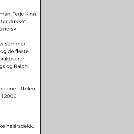
man, Terje Kinn
etter dukket
å norsk.
Hver sommer
 og de fleste
raktiserer
ggs og Ralph
rlegne tittelen,
 i 2006.
e
ke helårsdekk.