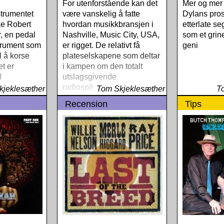
Of This
For utenforstående kan det
Mer og mer 
rainwreck)
strumentet
være vanskelig å fatte
Dylans pros
e Bad
e Robert
hvordan musikkbransjen i
etterlate se
e Sky Away
, en pedal
Nashville, Music City, USA,
som et grin
 Almqvist
nstrument som
er rigget. De relativt få
geni
 (Rootsy)
l å korse
plateselskapene som deltar
ndt
t er
i kampen om den totalt
The
d
utslagsgivende
 Sessions &
 at det
radiospillingen, omgir seg
kjeklesæther
Tom Skjeklesæther
T
72
dommene mot
med et svært begrenset
Recension
Tips
ligtvis
ene
antall musikere,
 Rootsy-
e
produsenter og låtskrivere
på listan,
et valt att
ttor jag
tligt mycket
sten kräver