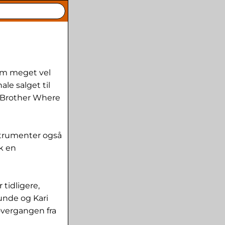
som meget vel
e salget til
 Brother Where
nstrumenter også
k en
 tidligere,
unde og Kari
 overgangen fra