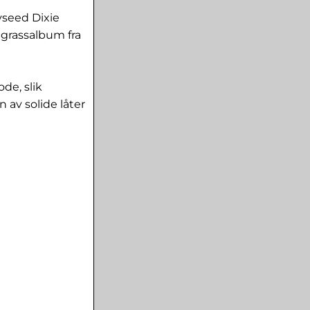
yseed Dixie
uegrassalbum fra
ode, slik
 av solide låter