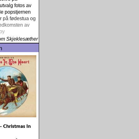
 utvalg fotos av
de popstjernen
r på fødestua og
nedkomsten av
oy
om Skjeklesæther
n
- Christmas In