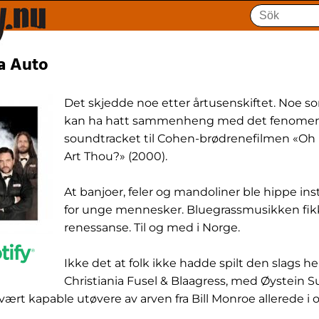
la Auto
Det skjedde noe etter årtusenskiftet. Noe 
kan ha hatt sammenheng med det fenomenal
soundtracket til Cohen-brødrenefilmen «Oh
Art Thou?» (2000).
At banjoer, feler og mandoliner ble hippe i
for unge mennesker. Bluegrassmusikken fik
renessanse. Til og med i Norge.
Ikke det at folk ikke hadde spilt den slags her
Christiania Fusel & Blaagress, med Øystein S
vært kapable utøvere av arven fra Bill Monroe allerede i