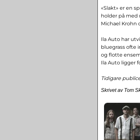
«Slakt» er en s
holder på med nå
Michael Krohn o
Ila Auto har utv
bluegrass ofte i
og flotte ensem
Ila Auto ligger 
Tidigare publi
Skrivet av Tom S