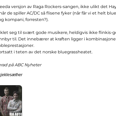
peeda versjon av Raga Rockers-sangen, ikke ulikt det Ha
r de spiller AC/DC så flisene fyker (når får vi et helt bl
g kompani, forresten?).
iklet seg til svært gode musikere, heldigvis ikke flinkis-g
nnbyr til. Det innebærer at kraften ligger i kombinasjonen
bleprestasjoner.
fortsatt i teten av det norske bluegrassheatet.
cerad på ABC Nyheter
kjeklesæther