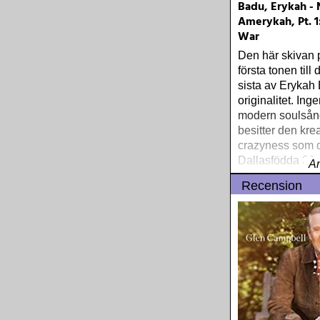
Badu, Erykah -
Amerykah, Pt. 1
War
Den här skivan 
första tonen till 
sista av Erykah
originalitet. In
modern soulsån
besitter den kre
crazyness som 
Dallasfödda 36-å
A
"New Amerykah,
Recension