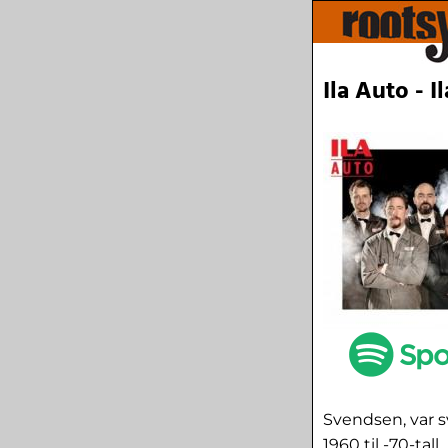
Ila Auto - I
Svendsen, var s
1960 til -70-tall.