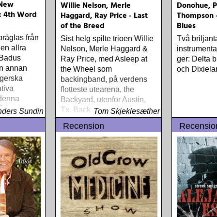
 New
Willie Nelson, Merle
Donohue, P
: 4th Word
Haggard, Ray Price - Last
Thompson -
of the Breed
Blues
präglas från
Sist helg spilte trioen Willie
Två briljant
den allra
Nelson, Merle Haggard &
instrumental
 Badus
Ray Price, med Asleep at
ger: Delta 
gen annan
the Wheel som
och Dixiela
gerska
backingband, på verdens
ativa
flotteste utearena, the
denna
Backyard, utenfor Austin,
ring har.
Tx. Backyard ligger et
nders Sundin
Tom Skjeklesæther
 Pt
kvarters kjøretur fra Willies
Recension
Recensio
hjem, han åpner sesongen
der hver vår