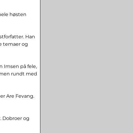
 hele høsten
stforfatter. Han
ke temaer og
n Imsen på fele,
sammen rundt med
ller Are Fevang.
r. Dobroer og