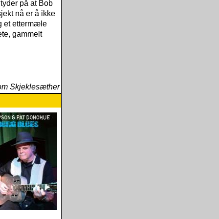
tyder på at Bob
jekt nå er å ikke
g et ettermæle
ete, gammelt
om Skjeklesæther