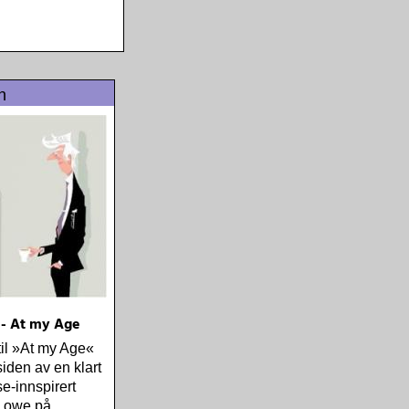
n
 - At my Age
til »At my Age«
siden av en klart
-innspirert
 Lowe på