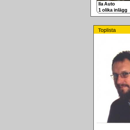
Ila Auto
1 olika inlägg
Toplista