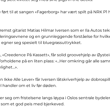
e ført til at sangen «Fagerborg» har vært spilt på NRK P1
fremst gitarist Matias Hilmar Iversen som er Ila Autos tek
leringsevnene og en grunnleggende forståelse for hvil
egner seg spesielt til bluegrassuttrykket.
«Creedence På Kassett», får solid groovehjelp av Øystei
 forholdene på en liten plass: «...Her omkring går alle 
ighet…».
n Ikke Alle Lever» får Iversen låtskriverhjelp av dobrospi
 handler om et liv før døden.
er seg om fristelsene langs løypa i Oslos sentrale bydele
r som et god peis med bjerkeved.