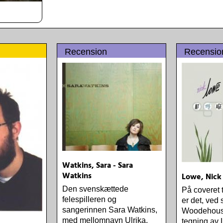
Recension
Recensio
Watkins, Sara - Sara
Watkins
Lowe, Nick
Den svenskættede
På coveret 
felespilleren og
er det, ved 
sangerinnen Sara Watkins,
Woodehouse
med mellomnavn Ulrika,
tegning av