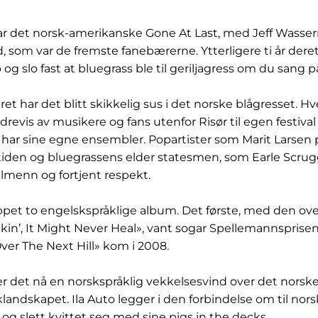
var det norsk-amerikanske Gone At Last, med Jeff Wasser
d, som var de fremste fanebærerne. Ytterligere ti år der
g slo fast at bluegrass ble til geriljagress om du sang p
året har det blitt skikkelig sus i det norske blågresset. 
revis av musikere og fans utenfor Risør til egen festival
har sine egne ensembler. Popartister som Marit Larsen p
itiden og bluegrassens elder statesmen, som Earle Scru
allmenn og fortjent respekt.
uppet to engelskspråklige album. Det første, med den ove
ckin’, It Might Never Heal», vant sogar Spellemannsprisen
er The Next Hill» kom i 2008.
r det nå en norskspråklig vekkelsesvind over det norsk
ndskapet. Ila Auto legger i den forbindelse om til nors
 og slett kvittet seg med sine pigs in the decks.