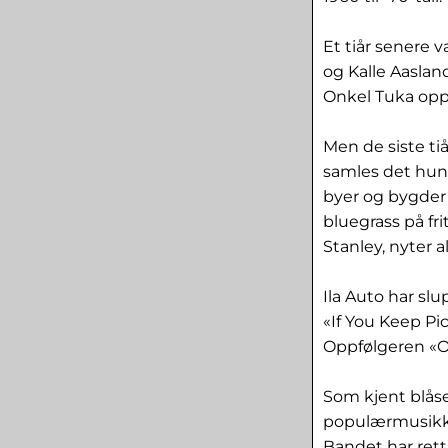
Et tiår senere 
og Kalle Aaslan
Onkel Tuka opp o
Men de siste ti
samles det hund
byer og bygder 
bluegrass på fr
Stanley, nyter 
Ila Auto har sl
«If You Keep Pi
Oppfølgeren «Ov
Som kjent blåse
populærmusikkla
Bandet har rett