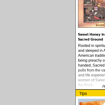
lyssnat på väsen
mer än vad tjän
Sweet Honey in 
Sacred Ground
Rooted in spirit
and steeped in A
American traditi
being preachy o
handed, Sacred
pulls from the va
and life experie
women of Sweet
the Rock
H
Tips