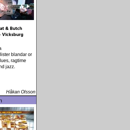
at & Butch
 Vicksburg
a
ister blandar or
blues, ragtime
nd jazz.
Håkan Olsson
n