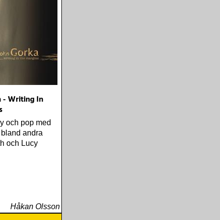
 - Writing In
s
ry och pop med
 bland andra
ith och Lucy
Håkan Olsson