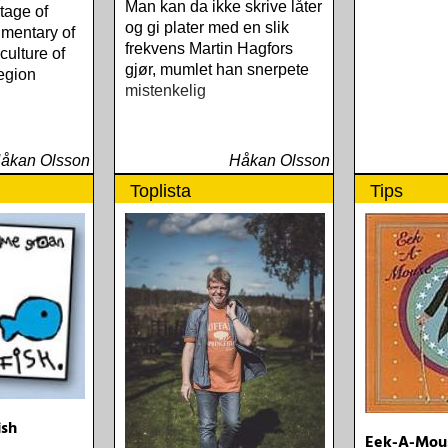
Man kan da ikke skrive låter
tage of
og gi plater med en slik
mentary of
frekvens Martin Hagfors
culture of
gjør, mumlet han snerpete
region
mistenkelig
åkan Olsson
Håkan Olsson
Toplista
Tips
ish
Eek-A-Mous