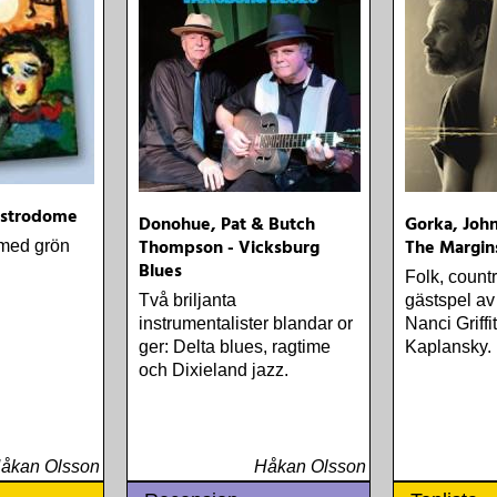
Astrodome
Donohue, Pat & Butch
Gorka, John
Thompson - Vicksburg
The Margin
 med grön
Blues
Folk, count
Två briljanta
gästspel av
instrumentalister blandar or
Nanci Griff
ger: Delta blues, ragtime
Kaplansky.
och Dixieland jazz.
åkan Olsson
Håkan Olsson