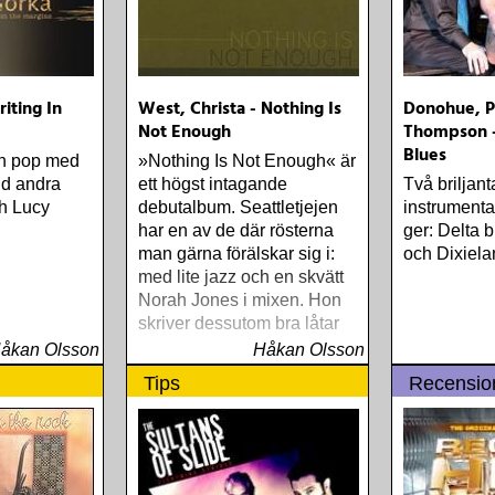
m Baker Say
er Music)
vorite
(Dualtone)
iting In
West, Christa - Nothing Is
Donohue, P
n Driftwood
Not Enough
Thompson -
aylor Block
Blues
Of This
ch pop med
»Nothing Is Not Enough« är
rainwreck)
nd andra
ett högst intagande
Två briljant
e Bad
ch Lucy
debutalbum. Seattletjejen
instrumental
e Sky Away
har en av de där rösterna
ger: Delta 
 Almqvist
man gärna förälskar sig i:
och Dixiela
 (Rootsy)
med lite jazz och en skvätt
ndt
Norah Jones i mixen. Hon
The
skriver dessutom bra låtar
 Sessions &
åkan Olsson
Håkan Olsson
72
Tips
Recensio
ligtvis
 Rootsy-
på listan,
et valt att
ttor jag