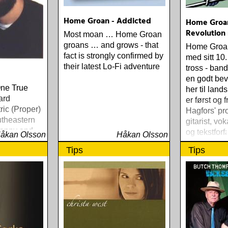
Home Groan - Addicted
Home Groan
Revolution
Most moan … Home Groan
groans … and grows - that
Home Groa
fact is strongly confirmed by
med sitt 10.
their latest Lo-Fi adventure
tross - ban
en godt be
One True
her til lan
ard
er først og 
ic (Proper)
Hagfors' pro
utheastern
gitarist, vok
 Danny and
og tekstforfa
åkan Olsson
Håkan Olsson
f the World
Tips
Tips
e) Slow Fox
rds (Rootsy)
e Low
West) Bob
lf Portrait
en Electric
) Rokia
 Africa