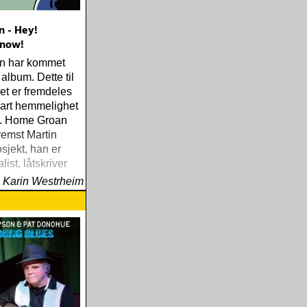
 - Hey!
 now!
n har kommet
 album. Dette til
det er fremdeles
vart hemmelighet
ds. Home Groan
fremst Martin
sjekt, han er
alist, låtskriver
tter
Karin Westrheim