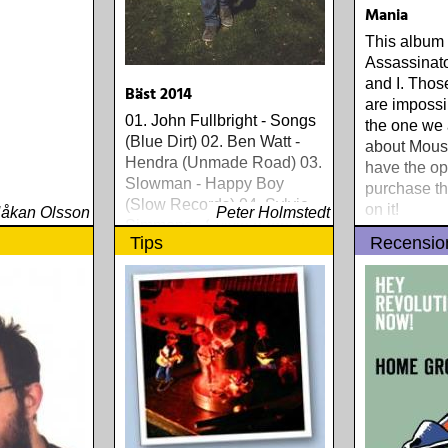
Mania
This album 
Assassinat
and I. Thos
Bäst 2014
are impossib
01. John Fullbright - Songs
the one we 
(Blue Dirt) 02. Ben Watt -
about Mouse
Hendra (Unmade Road) 03.
have the op
Slowman - Happy Boy
purchase th
(Slow Records) 04. Sylvie
on it!
åkan Olsson
Peter Holmstedt
Simmons - Sylvie (Light In
Tips
Recensio
The Attic) 05. Ethan Johns -
The Reckoning (Three
Crows) 06. Ray
Lamontagne - Supernova
(Stone Dwarf) 07