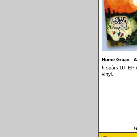
Home Groan - 
6-spårs 10" EP
vinyl.
H