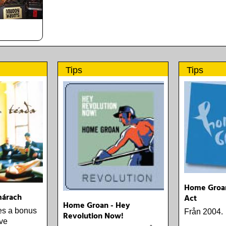
Tips
Tips
Home Groan
márach
Act
Home Groan - Hey
es a bonus
Från 2004.
Revolution Now!
ive