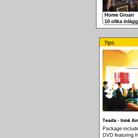
Home Groan
10 olika inlägg
Tips
Teada - Inné A
Package includ
DVD featuring l