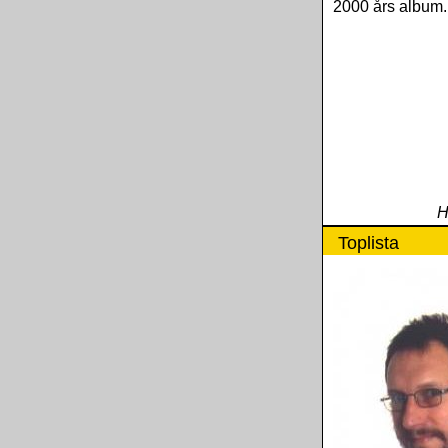
2000 års album.
H
Toplista