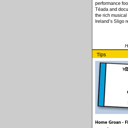
performance foo
Téada and docu
the rich musical 
Ireland’s Sligo 
H
Tips
Home Groan - F