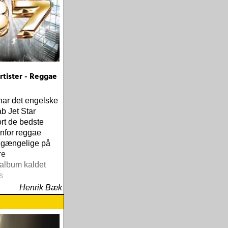
tister - Reggae
har det engelske
b Jet Star
rt de bedste
enfor reggae
ilgængelige på
re
album kaldet
s
Henrik Bæk