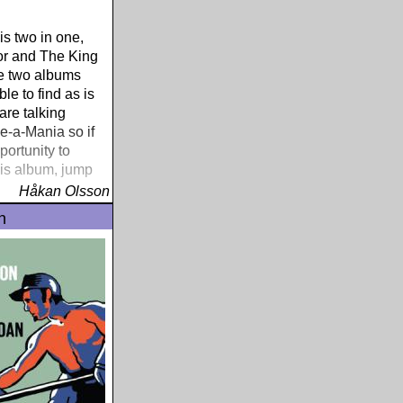
is two in one,
or and The King
e two albums
le to find as is
are talking
-a-Mania so if
portunity to
is album, jump
Håkan Olsson
n