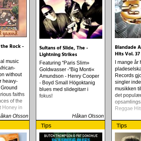
tligt mycket
sten kräver
the Rock -
Blandade Ar
Sultans of Slide, The -
Hits Vol. 37
Lightning Strikes
ual music
I mange år 
Featuring “Paris Slim»
frican-
pladeselska
Goldwasser -“Big Monti«
on without
Records gjo
Amundson - Henry Cooper
r heavy-
singler ind
- Boyd Small Högoktanig
 Ground
musikken t
blues med slidegitarr i
rious faiths
det populæ
fokus!
nces of the
opsamlings
 Honey in
Reggae Hit
åkan Olsson
Håkan Olsson
Tips
Tips