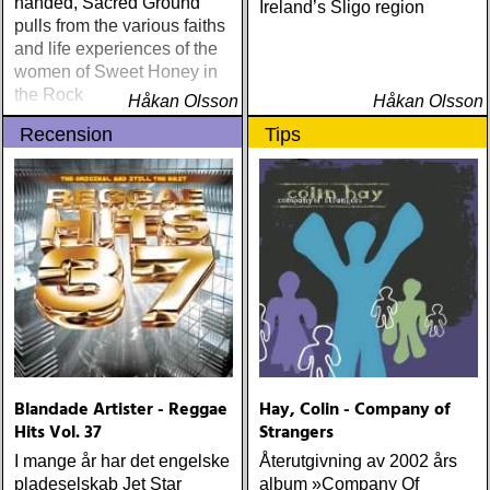
handed, Sacred Ground
Ireland’s Sligo region
pulls from the various faiths
and life experiences of the
women of Sweet Honey in
the Rock
Håkan Olsson
Håkan Olsson
Recension
Tips
Blandade Artister - Reggae
Hay, Colin - Company of
Hits Vol. 37
Strangers
I mange år har det engelske
Återutgivning av 2002 års
pladeselskab Jet Star
album »Company Of