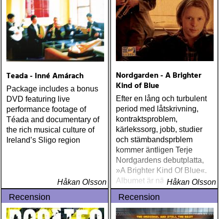
Nordgarden - A Brighter
Teada - Inné Amárach
Kind of Blue
Package includes a bonus
Efter en lång och turbulent
DVD featuring live
period med låtskrivning,
performance footage of
kontraktsproblem,
Téada and documentary of
kärlekssorg, jobb, studier
the rich musical culture of
och stämbandsprblem
Ireland’s Sligo region
kommer äntligen Terje
Nordgardens debutplatta,
»A Brighter Kind Of Blue«.
Albumet är nära, enkelt och
Håkan Olsson
Håkan Olsson
ärligt och handlar om
Recension
Recension
upplevelser och historier
från en ung mans liv