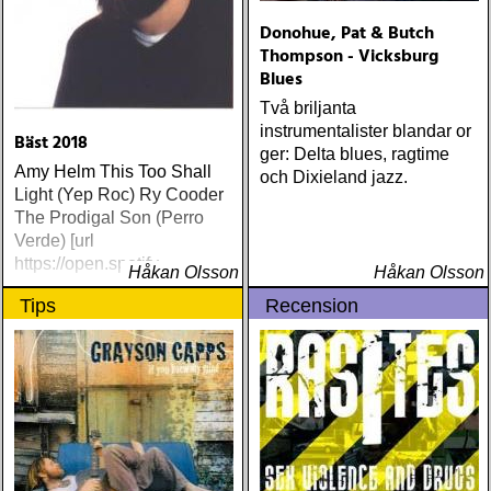
Donohue, Pat & Butch
Thompson - Vicksburg
Blues
Två briljanta
instrumentalister blandar or
Bäst 2018
ger: Delta blues, ragtime
Amy Helm This Too Shall
och Dixieland jazz.
Light (Yep Roc) Ry Cooder
The Prodigal Son (Perro
Verde) [url
https://open.spotify
Håkan Olsson
Håkan Olsson
Tips
Recension