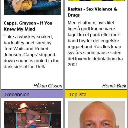
Rasites - Sex Violence &
Drugs
Capps, Grayson - If You
Med et album, hvis titel
Knew My Mind
ligeså godt kunne være
taget fra et punk eller rock
"Like a whiskey-soaked,
band bryder det engelske
back alley poet sired by
reggaeband Ras Ites knap
Tom Waits and Robert
syv års studie pause siden
Johnson, Capps' stripped-
det lovende debutalbum fra
down sound is rooted in the
2001
dark side of the Delta
Håkan Olsson
Henrik Bæk
Recension
Toplista