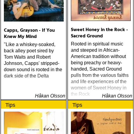
Sweet Honey in the Rock -
Capps, Grayson - If You
Sacred Ground
Knew My Mind
Rooted in spiritual music
"Like a whiskey-soaked,
and steeped in African-
back alley poet sired by
American tradition without
Tom Waits and Robert
being preachy or heavy-
Johnson, Capps' stripped-
handed, Sacred Ground
down sound is rooted in the
pulls from the various faiths
dark side of the Delta
and life experiences of the
women of Sweet Honey in
the Rock
Håkan Olsson
Håkan Olsson
Tips
Tips