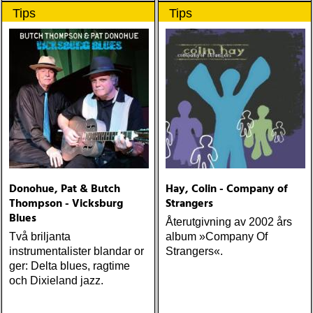
Tips
Tips
Donohue, Pat & Butch
Hay, Colin - Company of
Thompson - Vicksburg
Strangers
Blues
Återutgivning av 2002 års
Två briljanta
album »Company Of
instrumentalister blandar or
Strangers«.
ger: Delta blues, ragtime
och Dixieland jazz.