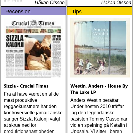
the Rock
Håkan Olsson
Håkan Olsson
Recension
Tips
Sizzla - Crucial Times
Westin, Anders - House By
The Lake LP
Fra at have været en af de
mest produktive
Anders Westin berättar:
reggaekunstnere har den
Under hösten 2010 träffar
kontroversielle jamaicanske
jag den legendariske
sanger Sizzla Kalonji valgt
basisten Tommy Cassemar
at skrue ned for
vid en spelning på Katalin i
produktionshastigheden
Uppsala. Vi sitter i baren