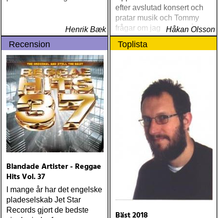
efter avslutad konsert och
pratar musik och Tommy
frågar om jag spelar något
Henrik Bæk
Håkan Olsson
instrument
Recension
Toplista
Blandade Artister - Reggae
Hits Vol. 37
I mange år har det engelske
pladeselskab Jet Star
Records gjort de bedste
Bäst 2018