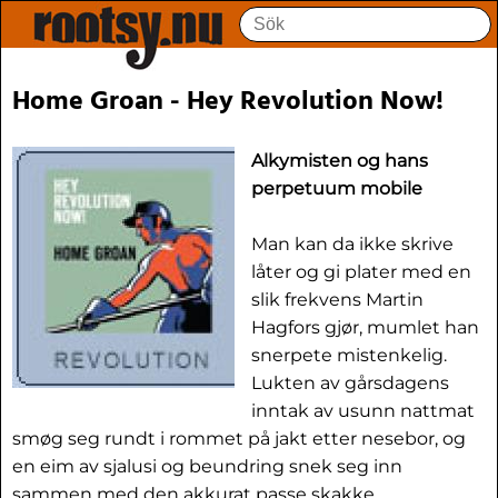
Home Groan - Hey Revolution Now!
Alkymisten og hans
perpetuum mobile
Man kan da ikke skrive
låter og gi plater med en
slik frekvens Martin
Hagfors gjør, mumlet han
snerpete mistenkelig.
Lukten av gårsdagens
inntak av usunn nattmat
smøg seg rundt i rommet på jakt etter nesebor, og
en eim av sjalusi og beundring snek seg inn
sammen med den akkurat passe skakke