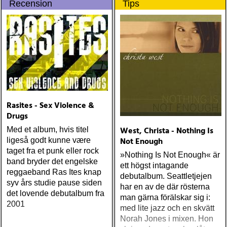
Recension
Tips
Rasites - Sex Violence &
Drugs
West, Christa - Nothing Is
Med et album, hvis titel
Not Enough
ligeså godt kunne være
taget fra et punk eller rock
»Nothing Is Not Enough« är
band bryder det engelske
ett högst intagande
reggaeband Ras Ites knap
debutalbum. Seattletjejen
syv års studie pause siden
har en av de där rösterna
det lovende debutalbum fra
man gärna förälskar sig i:
2001
med lite jazz och en skvätt
Norah Jones i mixen. Hon