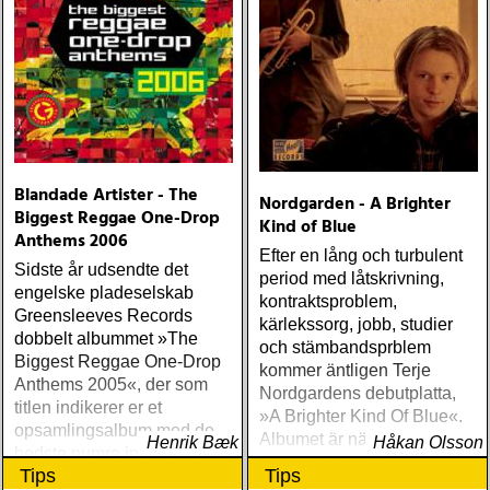
Blandade Artister - The
Nordgarden - A Brighter
Biggest Reggae One-Drop
Kind of Blue
Anthems 2006
Efter en lång och turbulent
Sidste år udsendte det
period med låtskrivning,
engelske pladeselskab
kontraktsproblem,
Greensleeves Records
kärlekssorg, jobb, studier
dobbelt albummet »The
och stämbandsprblem
Biggest Reggae One-Drop
kommer äntligen Terje
Anthems 2005«, der som
Nordgardens debutplatta,
titlen indikerer er et
»A Brighter Kind Of Blue«.
opsamlingsalbum med de
Albumet är nära, enkelt och
Henrik Bæk
Håkan Olsson
bedste numre indenfor den
ärligt och handlar om
Tips
Tips
populære reggaestil kaldet
upplevelser och historier