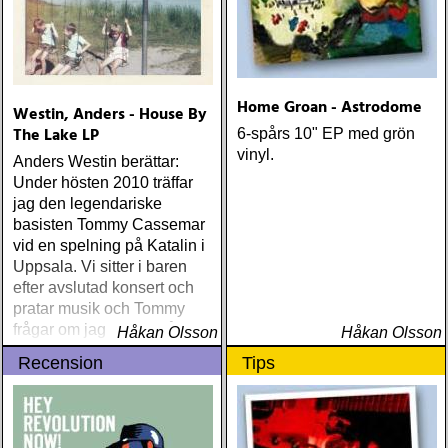
Home Groan - Astrodome
Westin, Anders - House By
The Lake LP
6-spårs 10" EP med grön
vinyl.
Anders Westin berättar:
Under hösten 2010 träffar
jag den legendariske
basisten Tommy Cassemar
vid en spelning på Katalin i
Uppsala. Vi sitter i baren
efter avslutad konsert och
pratar musik och Tommy
frågar om jag spelar något
Håkan Olsson
Håkan Olsson
instrument
Recension
Tips