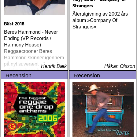
Strangers
Återutgivning av 2002 års
album »Company Of
Bäst 2018
Strangers«.
Beres Hammond - Never
Ending (VP Records /
Harmony House)
Reggaecrooner Beres
Hammond skinner igennem
på nyt suverænt album, der
Henrik Bæk
Håkan Olsson
måske er hans bedste
Recension
Recension
gennem tiderne