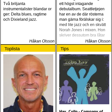
Två briljanta
ett högst intagande
instrumentalister blandar or
debutalbum. Seattletjejen
ger: Delta blues, ragtime
har en av de där rösterna
och Dixieland jazz.
man gärna förälskar sig i:
med lite jazz och en skvätt
Norah Jones i mixen. Hon
skriver dessutom bra låtar
Håkan Olsson
Håkan Olsson
Toplista
Tips
Hay, Colin - Company of