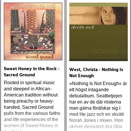
one-drop
från en ung mans liv
Sweet Honey in the Rock -
West, Christa - Nothing Is
Sacred Ground
Not Enough
Rooted in spiritual music
»Nothing Is Not Enough« är
and steeped in African-
ett högst intagande
American tradition without
debutalbum. Seattletjejen
being preachy or heavy-
har en av de där rösterna
handed, Sacred Ground
man gärna förälskar sig i:
pulls from the various faiths
med lite jazz och en skvätt
and life experiences of the
Norah Jones i mixen. Hon
women of Sweet Honey in
skriver dessutom bra låtar