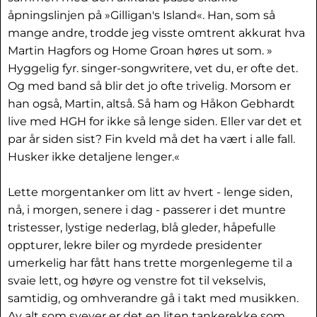
åpningslinjen på »Gilligan's Island«. Han, som så
mange andre, trodde jeg visste omtrent akkurat hva
Martin Hagfors og Home Groan høres ut som. »
Hyggelig fyr. singer-songwritere, vet du, er ofte det.
Og med band så blir det jo ofte trivelig. Morsom er
han også, Martin, altså. Så ham og Håkon Gebhardt
live med HGH for ikke så lenge siden. Eller var det et
par år siden sist? Fin kveld må det ha vært i alle fall.
Husker ikke detaljene lenger.«
Lette morgentanker om litt av hvert - lenge siden,
nå, i morgen, senere i dag - passerer i det muntre
tristesser, lystige nederlag, blå gleder, håpefulle
oppturer, lekre biler og myrdede presidenter
umerkelig har fått hans trette morgenlegeme til a
svaie lett, og høyre og venstre fot til vekselvis,
samtidig, og omhverandre gå i takt med musikken.
Av alt som svever er det en liten tankerekke som