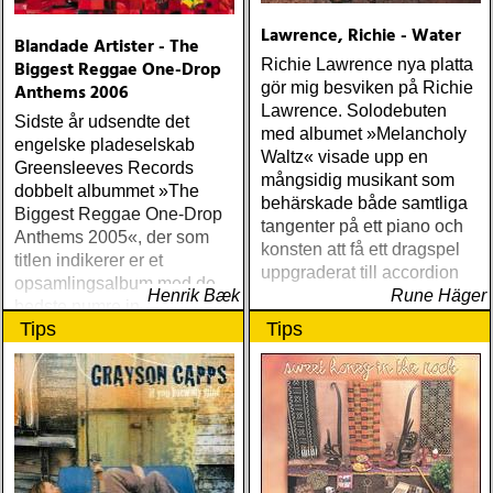
Lawrence, Richie - Water
Blandade Artister - The
Richie Lawrence nya platta
Biggest Reggae One-Drop
gör mig besviken på Richie
Anthems 2006
Lawrence. Solodebuten
Sidste år udsendte det
med albumet »Melancholy
engelske pladeselskab
Waltz« visade upp en
Greensleeves Records
mångsidig musikant som
dobbelt albummet »The
behärskade både samtliga
Biggest Reggae One-Drop
tangenter på ett piano och
Anthems 2005«, der som
konsten att få ett dragspel
titlen indikerer er et
uppgraderat till accordion
opsamlingsalbum med de
Henrik Bæk
Rune Häger
bedste numre indenfor den
Tips
Tips
populære reggaestil kaldet
one-drop