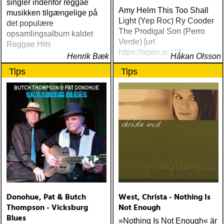
singler indenfor reggae
Amy Helm This Too Shall
musikken tilgængelige på
Light (Yep Roc) Ry Cooder
det populære
The Prodigal Son (Perro
opsamlingsalbum kaldet
Verde) [url
Reggae Hits
https://open.spotify
Henrik Bæk
Håkan Olsson
Tips
Tips
Donohue, Pat & Butch
West, Christa - Nothing Is
Thompson - Vicksburg
Not Enough
Blues
»Nothing Is Not Enough« är