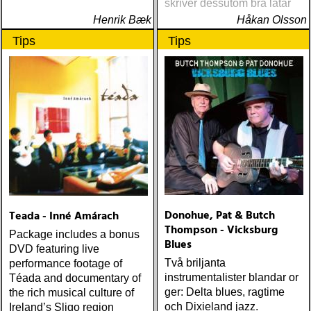
skriver dessutom bra låtar
Henrik Bæk
Håkan Olsson
Tips
Tips
Donohue, Pat & Butch
Teada - Inné Amárach
Thompson - Vicksburg
Package includes a bonus
Blues
DVD featuring live
Två briljanta
performance footage of
instrumentalister blandar or
Téada and documentary of
ger: Delta blues, ragtime
the rich musical culture of
och Dixieland jazz.
Ireland’s Sligo region