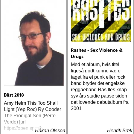
Rasites - Sex Violence &
Drugs
Med et album, hvis titel
ligeså godt kunne være
taget fra et punk eller rock
band bryder det engelske
reggaeband Ras Ites knap
Bäst 2018
syv års studie pause siden
det lovende debutalbum fra
Amy Helm This Too Shall
2001
Light (Yep Roc) Ry Cooder
The Prodigal Son (Perro
Verde) [url
https://open.spotify
Håkan Olsson
Henrik Bæk