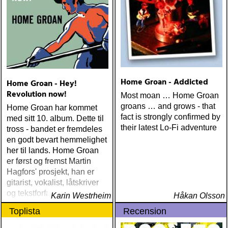
Home Groan - Addicted
Home Groan - Hey!
Revolution now!
Most moan … Home Groan
groans … and grows - that
Home Groan har kommet
fact is strongly confirmed by
med sitt 10. album. Dette til
their latest Lo-Fi adventure
tross - bandet er fremdeles
en godt bevart hemmelighet
her til lands. Home Groan
er først og fremst Martin
Hagfors' prosjekt, han er
gitarist, vokalist, låtskriver
og tekstforfatter
Karin Westrheim
Håkan Olsson
Toplista
Recension