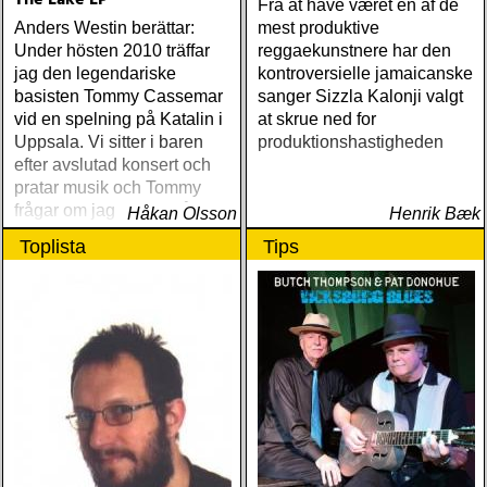
The Lake LP
Fra at have været en af de
Anders Westin berättar:
mest produktive
Under hösten 2010 träffar
reggaekunstnere har den
jag den legendariske
kontroversielle jamaicanske
basisten Tommy Cassemar
sanger Sizzla Kalonji valgt
vid en spelning på Katalin i
at skrue ned for
Uppsala. Vi sitter i baren
produktionshastigheden
efter avslutad konsert och
pratar musik och Tommy
frågar om jag spelar något
Håkan Olsson
Henrik Bæk
instrument
Toplista
Tips