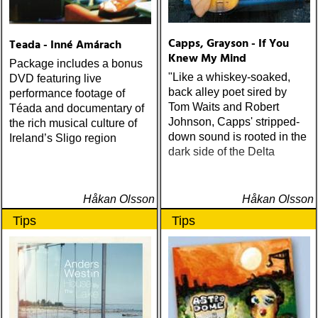
Capps, Grayson - If You
Teada - Inné Amárach
Knew My Mind
Package includes a bonus
"Like a whiskey-soaked,
DVD featuring live
back alley poet sired by
performance footage of
Tom Waits and Robert
Téada and documentary of
Johnson, Capps' stripped-
the rich musical culture of
down sound is rooted in the
Ireland’s Sligo region
dark side of the Delta
Håkan Olsson
Håkan Olsson
Tips
Tips