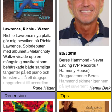
Lawrence, Richie - Water
Richie Lawrence nya platta
gör mig besviken på Richie
Lawrence. Solodebuten
med albumet »Melancholy
Bäst 2018
Waltz« visade upp en
Beres Hammond - Never
mångsidig musikant som
Ending (VP Records /
behärskade både samtliga
Harmony House)
tangenter på ett piano och
Reggaecrooner Beres
konsten att få ett dragspel
Hammond skinner igennem
uppgraderat till accordion
på nyt suverænt album, der
Rune Häger
Henrik Bæk
måske er hans bedste
Recension
Tips
gennem tiderne