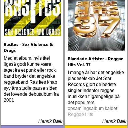
Rasites - Sex Violence &
Drugs
Blandade Artister - Reggae
Med et album, hvis titel
Hits Vol. 37
ligeså godt kunne være
taget fra et punk eller rock
I mange år har det engelske
band bryder det engelske
pladeselskab Jet Star
reggaeband Ras Ites knap
Records gjort de bedste
syv års studie pause siden
singler indenfor reggae
det lovende debutalbum fra
musikken tilgængelige på
2001
det populære
opsamlingsalbum kaldet
Reggae Hits
Henrik Bæk
Henrik Bæk