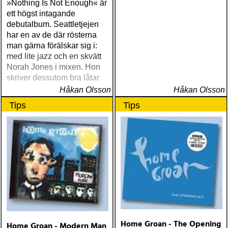
»Nothing Is Not Enough« är
ett högst intagande
debutalbum. Seattletjejen
har en av de där rösterna
man gärna förälskar sig i:
med lite jazz och en skvätt
Norah Jones i mixen. Hon
skriver dessutom bra låtar
Håkan Olsson
Håkan Olsson
Tips
Tips
Home Groan - The Opening
Home Groan - Modern Man