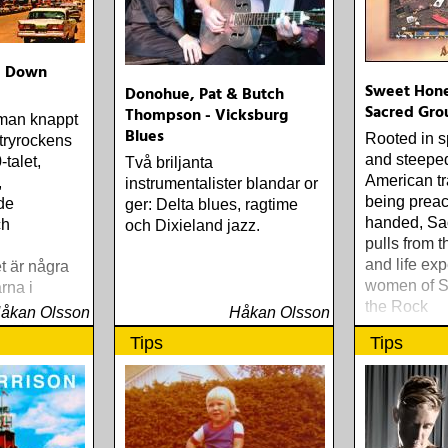
- Down
Sweet Hone
Donohue, Pat & Butch
Sacred Gro
Thompson - Vicksburg
man knappt
Blues
Rooted in s
tryrockens
and steeped
-talet,
Två briljanta
American tr
,
instrumentalister blandar or
being preac
de
ger: Delta blues, ragtime
handed, Sa
ch
och Dixieland jazz.
pulls from t
and life exp
t är några
women of S
rna i
the Rock
wn
åkan Olsson
Håkan Olsson
etitlade
Tips
Tips