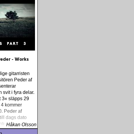
Peder - Works
ige gitarristen
itören Peder af
senterar
svit i fyra delar.
 3« släpps 29
l 4 kommer
. Peder af
ill dags dato
internationellt
Håkan Olsson
loalbum
n