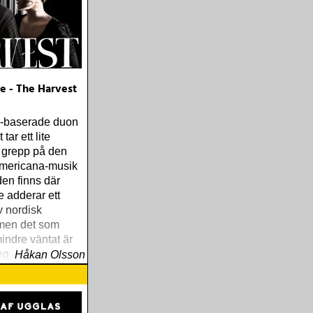
e - The Harvest
-baserade duon
tar ett lite
 grepp på den
americana-musik
den finns där
 adderar ett
v nordisk
 men det som
indre väntat är
legans som
Håkan Olsson
siken