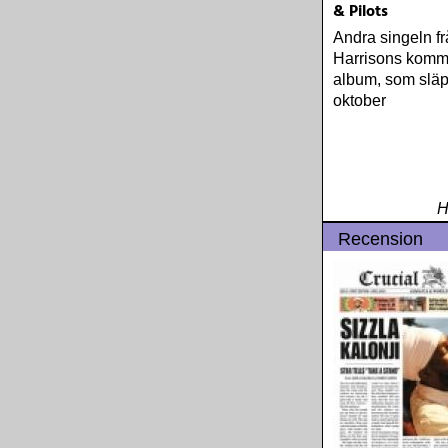
& Pilots
Andra singeln f
Harrisons kom
album, som slä
oktober
H
Recension