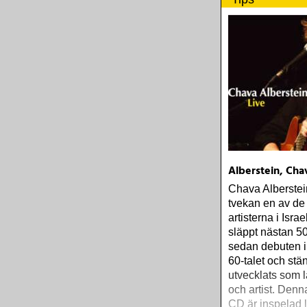
i Lund
Alberstein, Chav
Chava Alberstei
tvekan en av de 
artisterna i Isra
släppt nästan 50
sedan debuten i 
60-talet och stä
utvecklats som l
och artist. Denn
CD är inspelad 