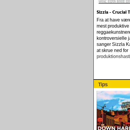
Sizzla - Crucial
Fra at have være
mest produktive
reggaekunstner
kontroversielle
sanger Sizzla Ka
at skrue ned for
produktionshas
Tips