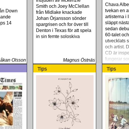
Inbjuden av Mckenzie
Chava Alber
Smith och Joey McClellan
tvekan en a
rån Down
från Midlake knackade
artisterna i
mande
Johan Örjansson sönder
släppt nästa
pps 14
spargrisen och for över till
sedan debut
Denton i Texas för att spela
60-talet och
in sin femte soloskiva
utvecklats 
och artist.
CD är inspe
fungerar so
åkan Olsson
Magnus Östnäs
introduktion
Tips
Tips
världsartist.