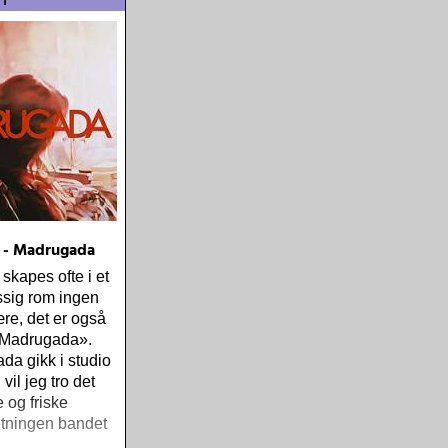
 - Madrugada
 skapes ofte i et
ssig rom ingen
re, det er også
r «Madrugada».
a gikk i studio
vil jeg tro det
 og friske
retningen bandet