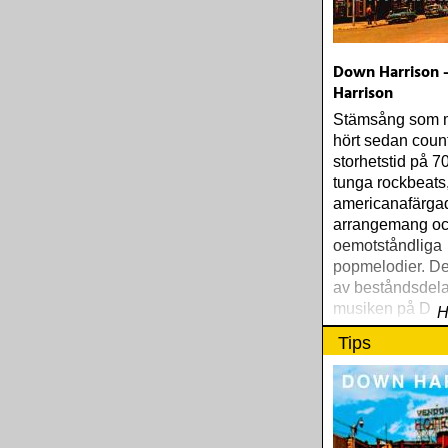
Down Harrison 
Harrison
Stämsång som 
hört sedan coun
storhetstid på 70
tunga rockbeats
americanafärga
arrangemang o
oemotståndliga
popmelodier. De
av beståndsdela
musiken på Do
H
Harrisons självb
Tips
debutalbum