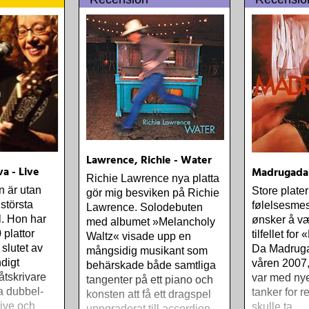
Lawrence, Richie - Water
a - Live
Madrugada
Richie Lawrence nya platta
n är utan
Store plater
gör mig besviken på Richie
största
følelsesme
Lawrence. Solodebuten
el. Hon har
ønsker å væ
med albumet »Melancholy
 plattor
tilfellet fo
Waltz« visade upp en
slutet av
Da Madrugad
mångsidig musikant som
ndigt
våren 2007, 
behärskade både samtliga
åtskrivare
var med nye
tangenter på ett piano och
a dubbel-
tanker for 
konsten att få ett dragspel
live och
skulle ta
uppgraderat till accordion