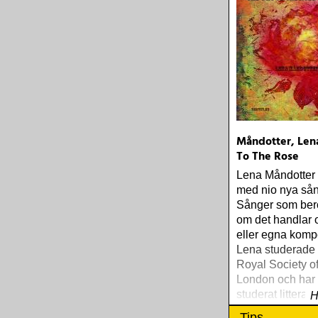
Måndotter, Len
To The Rose
Lena Måndotter ä
med nio nya sån
Sånger som berö
om det handlar 
eller egna kompo
Lena studerade
Royal Society of 
London och har
studerat litterat
H
och grekiska vid
Tips