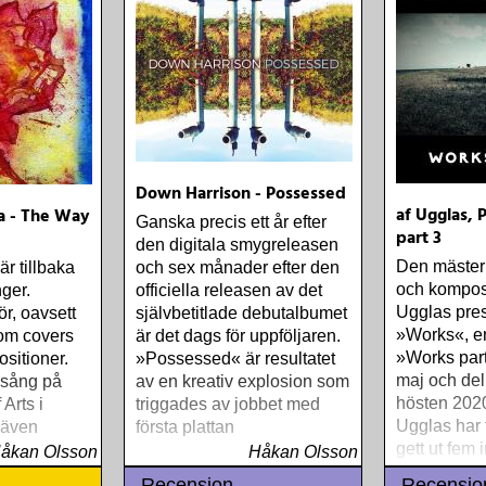
Down Harrison - Possessed
af Ugglas, 
a - The Way
Ganska precis ett år efter
part 3
den digitala smygreleasen
Den mästerl
r tillbaka
och sex månader efter den
och kompos
ger.
officiella releasen av det
Ugglas pre
r, oavsett
självbetitlade debutalbumet
»Works«, en 
om covers
är det dags för uppföljaren.
»Works part
sitioner.
»Possessed« är resultatet
maj och de
 sång på
av en kreativ explosion som
hösten 2020
Arts i
triggades av jobbet med
Ugglas har t
 även
första plattan
gett ut fem 
urdrama, film
åkan Olsson
Håkan Olsson
hyllade so
 universitet
Recension
Recensio