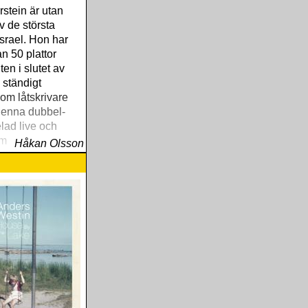
stein är utan
v de största
 Israel. Hon har
n 50 plattor
en i slutet av
 ständigt
som låtskrivare
 Denna dubbel-
lad live och
m en utmärkt
Håkan Olsson
 till denna