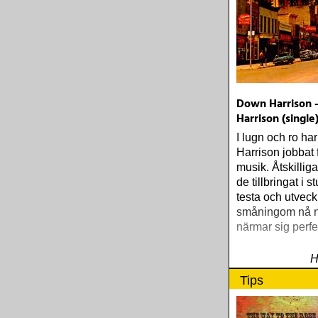
Down Harrison 
Harrison (single
I lugn och ro h
Harrison jobbat 
musik. Åtskillig
de tillbringat i s
testa och utveckl
småningom nå 
närmar sig perfe
H
Tips