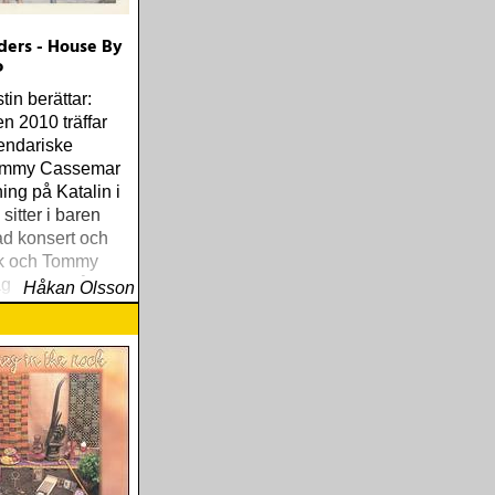
ders - House By
P
in berättar:
n 2010 träffar
endariske
Tommy Cassemar
ing på Katalin i
sitter i baren
tad konsert och
ik och Tommy
ag spelar något
Håkan Olsson