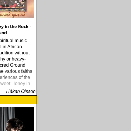
y in the Rock -
und
piritual music
 in African-
adition without
hy or heavy-
cred Ground
he various faiths
eriences of the
weet Honey in
Håkan Olsson