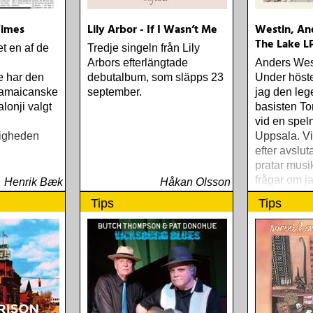
 Times
Lily Arbor - If I Wasn’t Me
Westin, An
The Lake L
t en af de
Tredje singeln från Lily
Arbors efterlängtade
Anders West
e har den
debutalbum, som släpps 23
Under höste
 jamaicanske
september.
jag den leg
lonji valgt
basisten 
vid en speln
tigheden
Uppsala. Vi 
efter avslu
pratar mus
frågar om j
Henrik Bæk
Håkan Olsson
instrument
Tips
Tips