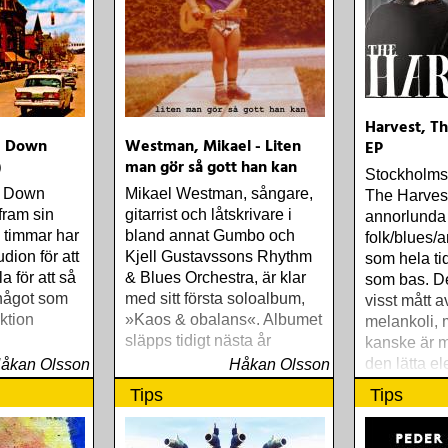
Harvest, Th
- Down
Westman, Mikael - Liten
EP
)
man gör så gott han kan
Stockholms
ar Down
Mikael Westman, sångare,
The Harvest 
fram sin
gitarrist och låtskrivare i
annorlunda
a timmar har
bland annat Gumbo och
folk/blues/
tudion för att
Kjell Gustavssons Rhythm
som hela ti
a för att så
& Blues Orchestra, är klar
som bas. De
något som
med sitt första soloalbum,
visst mått a
ktion
»Kaos & obalans«. Albumet
melankoli,
släpps tidigt nästa år
kanske är m
den lätta e
åkan Olsson
Håkan Olsson
präglar mu
Tips
Tips