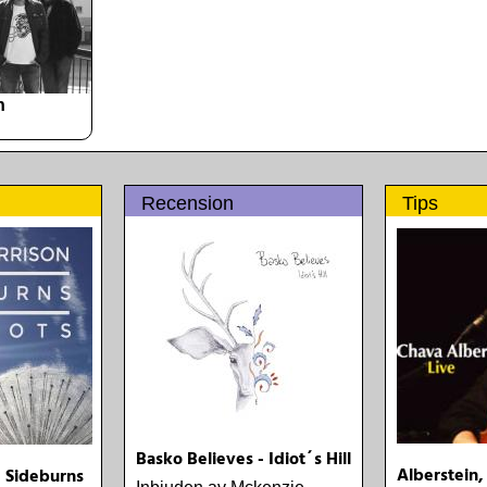
n
Recension
Tips
Basko Believes - Idiot´s Hill
Alberstein,
- Sideburns