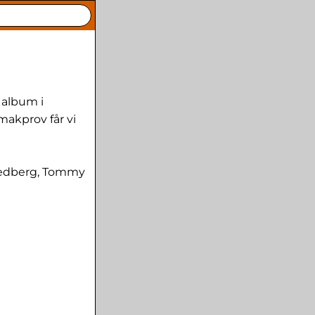
 album i
makprov får vi
Wedberg, Tommy