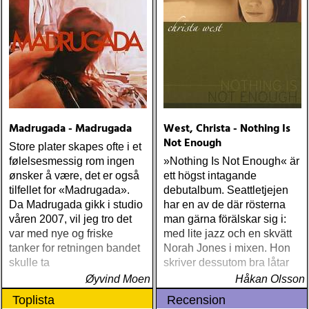
Madrugada - Madrugada
West, Christa - Nothing Is
Not Enough
Store plater skapes ofte i et
følelsesmessig rom ingen
»Nothing Is Not Enough« är
ønsker å være, det er også
ett högst intagande
tilfellet for «Madrugada».
debutalbum. Seattletjejen
Da Madrugada gikk i studio
har en av de där rösterna
våren 2007, vil jeg tro det
man gärna förälskar sig i:
var med nye og friske
med lite jazz och en skvätt
tanker for retningen bandet
Norah Jones i mixen. Hon
skulle ta
skriver dessutom bra låtar
Øyvind Moen
Håkan Olsson
Toplista
Recension