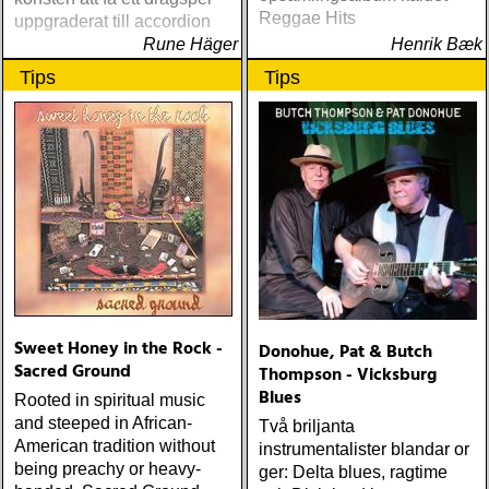
Reggae Hits
uppgraderat till accordion
Rune Häger
Henrik Bæk
Tips
Tips
Sweet Honey in the Rock -
Donohue, Pat & Butch
Sacred Ground
Thompson - Vicksburg
Blues
Rooted in spiritual music
and steeped in African-
Två briljanta
American tradition without
instrumentalister blandar or
being preachy or heavy-
ger: Delta blues, ragtime