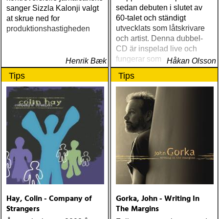
sedan debuten i slutet av
sanger Sizzla Kalonji valgt
60-talet och ständigt
at skrue ned for
utvecklats som låtskrivare
produktionshastigheden
och artist. Denna dubbel-
CD är inspelad live och
fungerar som en utmärkt
Henrik Bæk
Håkan Olsson
introduktion till denna
Tips
Tips
världsartist.
Hay, Colin - Company of
Gorka, John - Writing In
Strangers
The Margins