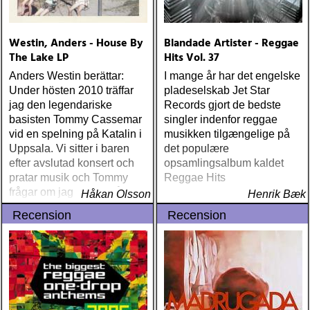
Westin, Anders - House By
Blandade Artister - Reggae
The Lake LP
Hits Vol. 37
Anders Westin berättar:
I mange år har det engelske
Under hösten 2010 träffar
pladeselskab Jet Star
jag den legendariske
Records gjort de bedste
basisten Tommy Cassemar
singler indenfor reggae
vid en spelning på Katalin i
musikken tilgængelige på
Uppsala. Vi sitter i baren
det populære
efter avslutad konsert och
opsamlingsalbum kaldet
pratar musik och Tommy
Reggae Hits
frågar om jag spelar något
Håkan Olsson
Henrik Bæk
instrument
Recension
Recension