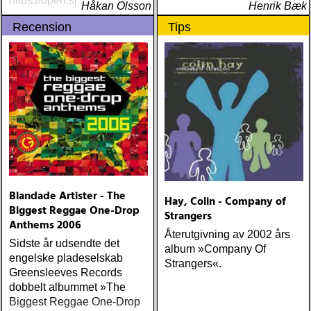
https://open.spotify
Håkan Olsson
Henrik Bæk
Recension
Tips
Blandade Artister - The
Hay, Colin - Company of
Biggest Reggae One-Drop
Strangers
Anthems 2006
Återutgivning av 2002 års
Sidste år udsendte det
album »Company Of
engelske pladeselskab
Strangers«.
Greensleeves Records
dobbelt albummet »The
Biggest Reggae One-Drop