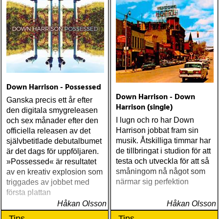
Down Harrison - Possessed
Down Harrison - Down
Ganska precis ett år efter
Harrison (single)
den digitala smygreleasen
I lugn och ro har Down
och sex månader efter den
Harrison jobbat fram sin
officiella releasen av det
musik. Åtskilliga timmar har
självbetitlade debutalbumet
de tillbringat i studion för att
är det dags för uppföljaren.
testa och utveckla för att så
»Possessed« är resultatet
småningom nå något som
av en kreativ explosion som
närmar sig perfektion
triggades av jobbet med
första plattan
Håkan Olsson
Håkan Olsson
Tips
Tips