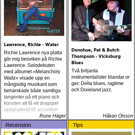
Lawrence, Richie - Water
Donohue, Pat & Butch
Richie Lawrence nya platta
Thompson - Vicksburg
gör mig besviken på Richie
Blues
Lawrence. Solodebuten
Två briljanta
med albumet »Melancholy
instrumentalister blandar or
Waltz« visade upp en
ger: Delta blues, ragtime
mångsidig musikant som
och Dixieland jazz.
behärskade både samtliga
tangenter på ett piano och
konsten att få ett dragspel
uppgraderat till accordion
Rune Häger
Håkan Olsson
Recension
Tips