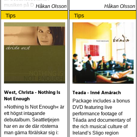
musiken på Down
Håkan Olsson
Håkan Olsson
Harrisons självbetitlade
Tips
Tips
debutalbum
West, Christa - Nothing Is
Teada - Inné Amárach
Not Enough
Package includes a bonus
»Nothing Is Not Enough« är
DVD featuring live
ett högst intagande
performance footage of
debutalbum. Seattletjejen
Téada and documentary of
har en av de där rösterna
the rich musical culture of
man gärna förälskar sig i:
Ireland’s Sligo region