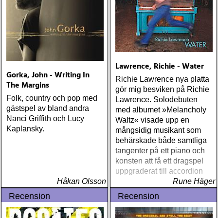
Lawrence, Richie - Water
Gorka, John - Writing In
Richie Lawrence nya platta
The Margins
gör mig besviken på Richie
Folk, country och pop med
Lawrence. Solodebuten
gästspel av bland andra
med albumet »Melancholy
Nanci Griffith och Lucy
Waltz« visade upp en
Kaplansky.
mångsidig musikant som
behärskade både samtliga
tangenter på ett piano och
konsten att få ett dragspel
uppgraderat till accordion
Håkan Olsson
Rune Häger
Recension
Recension