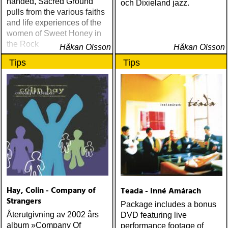
handed, Sacred Ground
och Dixieland jazz.
pulls from the various faiths
and life experiences of the
women of Sweet Honey in
the Rock
Håkan Olsson
Håkan Olsson
Tips
Tips
Hay, Colin - Company of
Teada - Inné Amárach
Strangers
Package includes a bonus
Återutgivning av 2002 års
DVD featuring live
album »Company Of
performance footage of