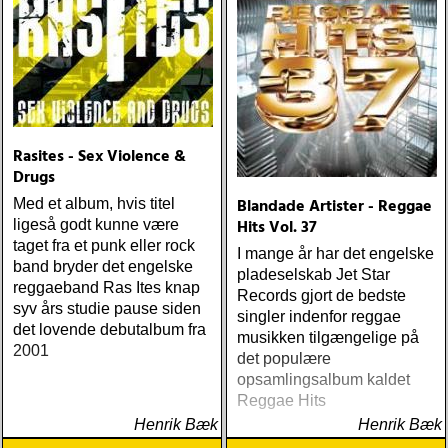
Rasites - Sex Violence &
Drugs
Blandade Artister - Reggae
Med et album, hvis titel
Hits Vol. 37
ligeså godt kunne være
taget fra et punk eller rock
I mange år har det engelske
band bryder det engelske
pladeselskab Jet Star
reggaeband Ras Ites knap
Records gjort de bedste
syv års studie pause siden
singler indenfor reggae
det lovende debutalbum fra
musikken tilgængelige på
2001
det populære
opsamlingsalbum kaldet
Reggae Hits
Henrik Bæk
Henrik Bæk