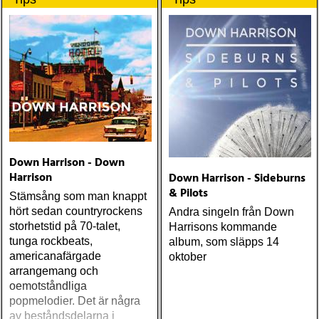
Down Harrison - Down
Harrison
Down Harrison - Sideburns
& Pilots
Stämsång som man knappt
hört sedan countryrockens
Andra singeln från Down
storhetstid på 70-talet,
Harrisons kommande
tunga rockbeats,
album, som släpps 14
americanafärgade
oktober
arrangemang och
oemotståndliga
popmelodier. Det är några
av beståndsdelarna i