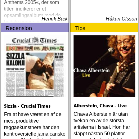
Anthems 2005«, der som
titlen indikerer er et
opsamlingsalbum med de
Henrik Bæk
Håkan Olsson
bedste numre indenfor den
Recension
Tips
populære reggaestil kaldet
one-drop
Alberstein, Chava - Live
Sizzla - Crucial Times
Chava Alberstein är utan
Fra at have været en af de
tvekan en av de största
mest produktive
artisterna i Israel. Hon har
reggaekunstnere har den
släppt nästan 50 plattor
kontroversielle jamaicanske