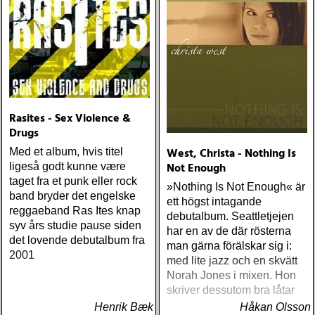
Rasites - Sex Violence &
Drugs
West, Christa - Nothing Is
Med et album, hvis titel
Not Enough
ligeså godt kunne være
taget fra et punk eller rock
»Nothing Is Not Enough« är
band bryder det engelske
ett högst intagande
reggaeband Ras Ites knap
debutalbum. Seattletjejen
syv års studie pause siden
har en av de där rösterna
det lovende debutalbum fra
man gärna förälskar sig i:
2001
med lite jazz och en skvätt
Norah Jones i mixen. Hon
skriver dessutom bra låtar
Henrik Bæk
Håkan Olsson