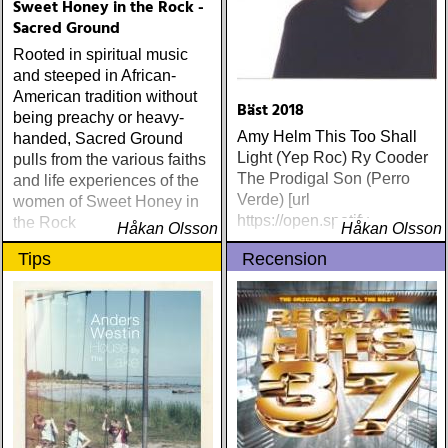
Sweet Honey in the Rock -
Sacred Ground
Rooted in spiritual music
and steeped in African-
American tradition without
Bäst 2018
being preachy or heavy-
Amy Helm This Too Shall
handed, Sacred Ground
Light (Yep Roc) Ry Cooder
pulls from the various faiths
The Prodigal Son (Perro
and life experiences of the
Verde) [url
women of Sweet Honey in
https://open.spotify
the Rock
Håkan Olsson
Håkan Olsson
Tips
Recension