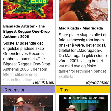
Blandade Artister - The
Madrugada - Madrugada
Biggest Reggae One-Drop
Store plater skapes ofte i et
Anthems 2006
følelsesmessig rom ingen
Sidste år udsendte det
ønsker å være, det er også
engelske pladeselskab
tilfellet for «Madrugada».
Greensleeves Records
Da Madrugada gikk i studio
dobbelt albummet »The
våren 2007, vil jeg tro det
Biggest Reggae One-Drop
var med nye og friske
Anthems 2005«, der som
tanker for retningen bandet
titlen indikerer er et
skulle ta
opsamlingsalbum med de
Henrik Bæk
Øyvind Moen
bedste numre indenfor den
Recension
Tips
populære reggaestil kaldet
one-drop