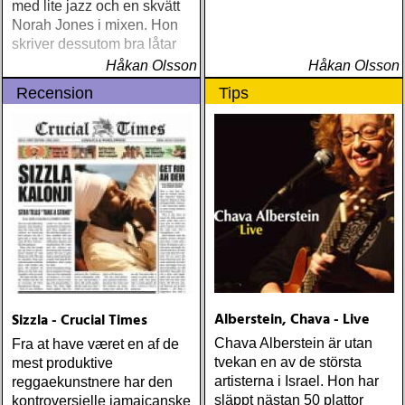
med lite jazz och en skvätt
Norah Jones i mixen. Hon
skriver dessutom bra låtar
Håkan Olsson
Håkan Olsson
Recension
Tips
Alberstein, Chava - Live
Sizzla - Crucial Times
Chava Alberstein är utan
Fra at have været en af de
tvekan en av de största
mest produktive
artisterna i Israel. Hon har
reggaekunstnere har den
släppt nästan 50 plattor
kontroversielle jamaicanske