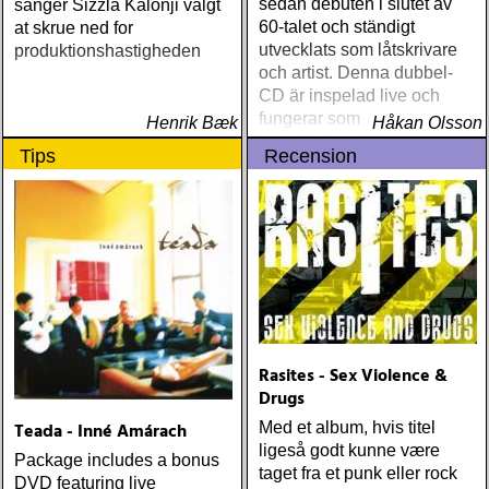
sedan debuten i slutet av
sanger Sizzla Kalonji valgt
60-talet och ständigt
at skrue ned for
utvecklats som låtskrivare
produktionshastigheden
och artist. Denna dubbel-
CD är inspelad live och
fungerar som en utmärkt
Henrik Bæk
Håkan Olsson
introduktion till denna
Tips
Recension
världsartist.
Rasites - Sex Violence &
Drugs
Teada - Inné Amárach
Med et album, hvis titel
ligeså godt kunne være
Package includes a bonus
taget fra et punk eller rock
DVD featuring live