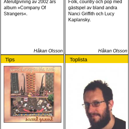
Återutgivning av 2002 års
Folk, country och pop med
album »Company Of
gästspel av bland andra
Strangers«.
Nanci Griffith och Lucy
Kaplansky.
Håkan Olsson
Håkan Olsson
Tips
Toplista