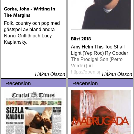
Gorka, John - Writing In
The Margins
Folk, country och pop med
gästspel av bland andra
Nanci Griffith och Lucy
Bäst 2018
Kaplansky.
Amy Helm This Too Shall
Light (Yep Roc) Ry Cooder
The Prodigal Son (Perro
Verde) [url
https://open.spotify
Håkan Olsson
Håkan Olsson
Recension
Recension