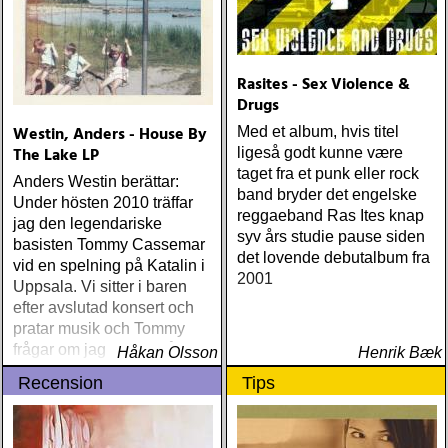
Rasites - Sex Violence &
Drugs
Westin, Anders - House By
Med et album, hvis titel
The Lake LP
ligeså godt kunne være
taget fra et punk eller rock
Anders Westin berättar:
band bryder det engelske
Under hösten 2010 träffar
reggaeband Ras Ites knap
jag den legendariske
syv års studie pause siden
basisten Tommy Cassemar
det lovende debutalbum fra
vid en spelning på Katalin i
2001
Uppsala. Vi sitter i baren
efter avslutad konsert och
pratar musik och Tommy
frågar om jag spelar något
Håkan Olsson
Henrik Bæk
instrument
Recension
Tips