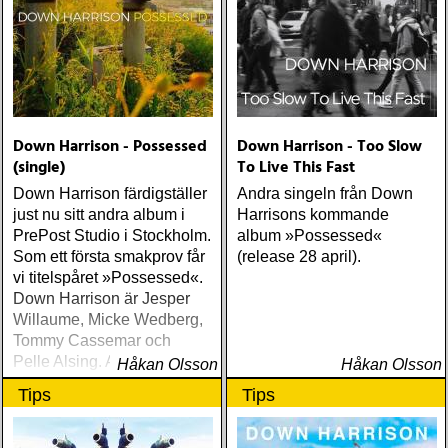
Down Harrison - Possessed
Down Harrison - Too Slow
(single)
To Live This Fast
Down Harrison färdigställer
Andra singeln från Down
just nu sitt andra album i
Harrisons kommande
PrePost Studio i Stockholm.
album »Possessed«
Som ett första smakprov får
(release 28 april).
vi titelspåret »Possessed«.
Down Harrison är Jesper
Willaume, Micke Wedberg,
Tommy Cassemar och
Pelle Alsing. Albumet
Håkan Olsson
Håkan Olsson
»Possessed« släpps 28
Tips
Tips
april.