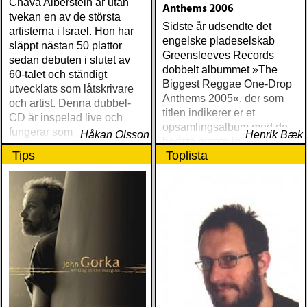
Chava Alberstein är utan
Anthems 2006
tvekan en av de största
Sidste år udsendte det
artisterna i Israel. Hon har
engelske pladeselskab
släppt nästan 50 plattor
Greensleeves Records
sedan debuten i slutet av
dobbelt albummet »The
60-talet och ständigt
Biggest Reggae One-Drop
utvecklats som låtskrivare
Anthems 2005«, der som
och artist. Denna dubbel-
titlen indikerer er et
CD är inspelad live och
opsamlingsalbum med de
fungerar som en utmärkt
Håkan Olsson
Henrik Bæk
bedste numre indenfor den
introduktion till denna
Tips
Toplista
populære reggaestil kaldet
världsartist.
one-drop