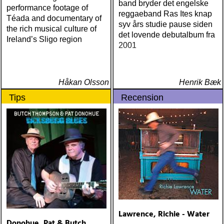
band bryder det engelske
performance footage of
reggaeband Ras Ites knap
Téada and documentary of
syv års studie pause siden
the rich musical culture of
det lovende debutalbum fra
Ireland’s Sligo region
2001
Håkan Olsson
Henrik Bæk
Tips
Recension
Lawrence, Richie - Water
Donohue, Pat & Butch