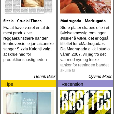
Sizzla - Crucial Times
Madrugada - Madrugada
Fra at have været en af de
Store plater skapes ofte i et
mest produktive
følelsesmessig rom ingen
reggaekunstnere har den
ønsker å være, det er også
kontroversielle jamaicanske
tilfellet for «Madrugada».
sanger Sizzla Kalonji valgt
Da Madrugada gikk i studio
at skrue ned for
våren 2007, vil jeg tro det
produktionshastigheden
var med nye og friske
tanker for retningen bandet
skulle ta
Henrik Bæk
Øyvind Moen
Tips
Recension