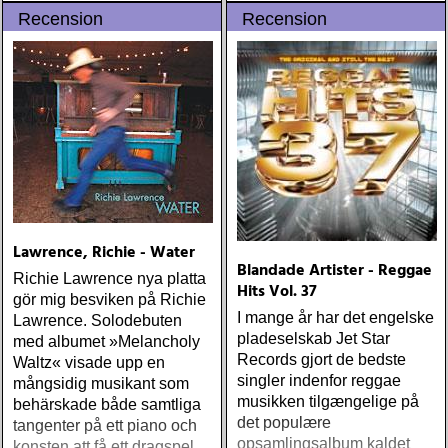
Recension
Recension
Lawrence, Richie - Water
Blandade Artister - Reggae
Richie Lawrence nya platta
Hits Vol. 37
gör mig besviken på Richie
I mange år har det engelske
Lawrence. Solodebuten
pladeselskab Jet Star
med albumet »Melancholy
Records gjort de bedste
Waltz« visade upp en
singler indenfor reggae
mångsidig musikant som
musikken tilgængelige på
behärskade både samtliga
det populære
tangenter på ett piano och
opsamlingsalbum kaldet
konsten att få ett dragspel