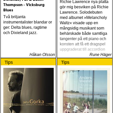
Richie Lawrence nya platta
Thompson - Vicksburg
gör mig besviken på Richie
Blues
Lawrence. Solodebuten
Två briljanta
med albumet »Melancholy
instrumentalister blandar or
Waltz« visade upp en
ger: Delta blues, ragtime
mångsidig musikant som
och Dixieland jazz.
behärskade både samtliga
tangenter på ett piano och
konsten att få ett dragspel
uppgraderat till accordion
Håkan Olsson
Rune Häger
Tips
Tips