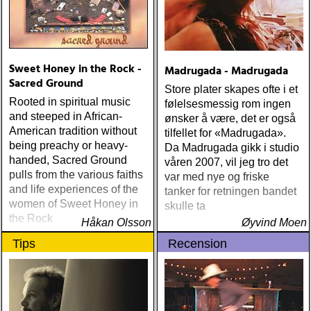
Sweet Honey in the Rock -
Madrugada - Madrugada
Sacred Ground
Store plater skapes ofte i et
Rooted in spiritual music
følelsesmessig rom ingen
and steeped in African-
ønsker å være, det er også
American tradition without
tilfellet for «Madrugada».
being preachy or heavy-
Da Madrugada gikk i studio
handed, Sacred Ground
våren 2007, vil jeg tro det
pulls from the various faiths
var med nye og friske
and life experiences of the
tanker for retningen bandet
women of Sweet Honey in
skulle ta
the Rock
Håkan Olsson
Øyvind Moen
Tips
Recension