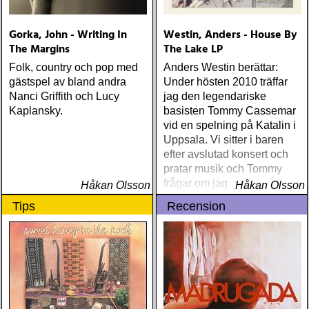
Gorka, John - Writing In
Westin, Anders - House By
The Margins
The Lake LP
Folk, country och pop med
Anders Westin berättar:
gästspel av bland andra
Under hösten 2010 träffar
Nanci Griffith och Lucy
jag den legendariske
Kaplansky.
basisten Tommy Cassemar
vid en spelning på Katalin i
Uppsala. Vi sitter i baren
efter avslutad konsert och
pratar musik och Tommy
frågar om jag spelar något
Håkan Olsson
Håkan Olsson
instrument
Tips
Recension