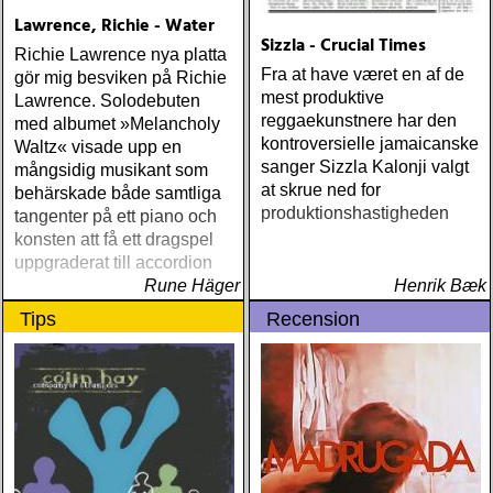
Lawrence, Richie - Water
Sizzla - Crucial Times
Richie Lawrence nya platta
Fra at have været en af de
gör mig besviken på Richie
mest produktive
Lawrence. Solodebuten
reggaekunstnere har den
med albumet »Melancholy
kontroversielle jamaicanske
Waltz« visade upp en
sanger Sizzla Kalonji valgt
mångsidig musikant som
at skrue ned for
behärskade både samtliga
produktionshastigheden
tangenter på ett piano och
konsten att få ett dragspel
uppgraderat till accordion
Rune Häger
Henrik Bæk
Tips
Recension