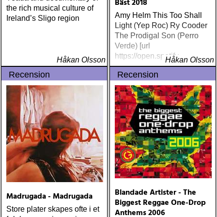
Bäst 2018
the rich musical culture of
Amy Helm This Too Shall
Ireland’s Sligo region
Light (Yep Roc) Ry Cooder
The Prodigal Son (Perro
Verde) [url
https://open.spotify
Håkan Olsson
Håkan Olsson
Recension
Recension
Blandade Artister - The
Madrugada - Madrugada
Biggest Reggae One-Drop
Store plater skapes ofte i et
Anthems 2006