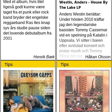
Westin, Anders - House By
Med et album, hvis titel
The Lake LP
ligeså godt kunne være
taget fra et punk eller rock
Anders Westin berättar:
band bryder det engelske
Under hösten 2010 träffar
reggaeband Ras Ites knap
jag den legendariske
syv års studie pause siden
basisten Tommy Cassemar
det lovende debutalbum fra
vid en spelning på Katalin i
2001
Uppsala. Vi sitter i baren
efter avslutad konsert och
pratar musik och Tommy
frågar om jag spelar något
Henrik Bæk
Håkan Olsson
instrument
Tips
Tips