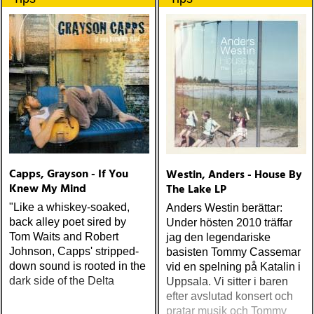
världsartist.
Capps, Grayson - If You
Westin, Anders - House By
Knew My Mind
The Lake LP
"Like a whiskey-soaked,
Anders Westin berättar:
back alley poet sired by
Under hösten 2010 träffar
Tom Waits and Robert
jag den legendariske
Johnson, Capps' stripped-
basisten Tommy Cassemar
down sound is rooted in the
vid en spelning på Katalin i
dark side of the Delta
Uppsala. Vi sitter i baren
efter avslutad konsert och
pratar musik och Tommy