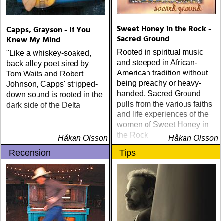
Sweet Honey in the Rock -
Capps, Grayson - If You
Sacred Ground
Knew My Mind
Rooted in spiritual music
"Like a whiskey-soaked,
and steeped in African-
back alley poet sired by
American tradition without
Tom Waits and Robert
being preachy or heavy-
Johnson, Capps' stripped-
handed, Sacred Ground
down sound is rooted in the
pulls from the various faiths
dark side of the Delta
and life experiences of the
women of Sweet Honey in
the Rock
Håkan Olsson
Håkan Olsson
Recension
Tips