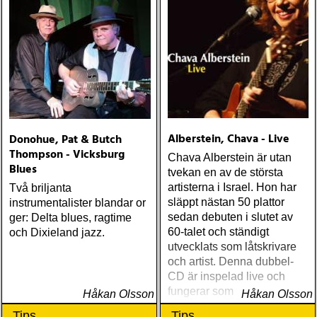
Alberstein, Chava - Live
Donohue, Pat & Butch
Thompson - Vicksburg
Chava Alberstein är utan
Blues
tvekan en av de största
artisterna i Israel. Hon har
Två briljanta
släppt nästan 50 plattor
instrumentalister blandar or
sedan debuten i slutet av
ger: Delta blues, ragtime
60-talet och ständigt
och Dixieland jazz.
utvecklats som låtskrivare
och artist. Denna dubbel-
CD är inspelad live och
fungerar som en utmärkt
Håkan Olsson
Håkan Olsson
introduktion till denna
Tips
Tips