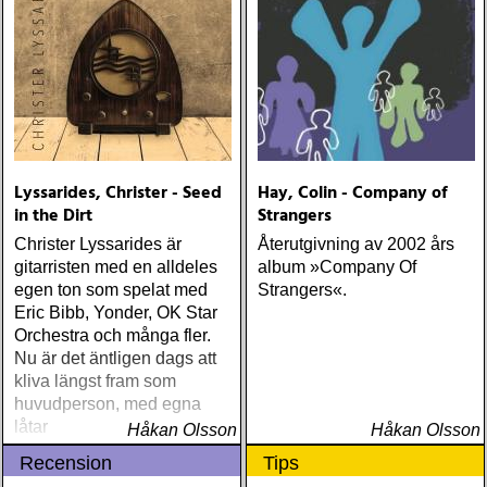
Lyssarides, Christer - Seed
Hay, Colin - Company of
in the Dirt
Strangers
Christer Lyssarides är
Återutgivning av 2002 års
gitarristen med en alldeles
album »Company Of
egen ton som spelat med
Strangers«.
Eric Bibb, Yonder, OK Star
Orchestra och många fler.
Nu är det äntligen dags att
kliva längst fram som
huvudperson, med egna
låtar
Håkan Olsson
Håkan Olsson
Recension
Tips