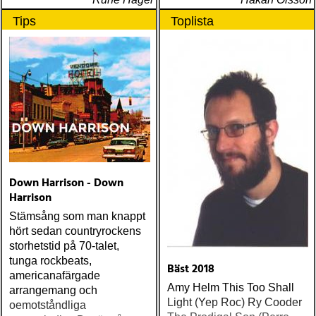
Tips
Toplista
Down Harrison - Down
Harrison
Stämsång som man knappt
hört sedan countryrockens
storhetstid på 70-talet,
tunga rockbeats,
Bäst 2018
americanafärgade
Amy Helm This Too Shall
arrangemang och
Light (Yep Roc) Ry Cooder
oemotståndliga