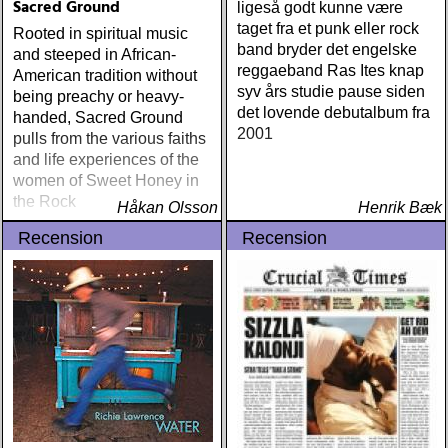
Sacred Ground
ligeså godt kunne være
taget fra et punk eller rock
Rooted in spiritual music
band bryder det engelske
and steeped in African-
reggaeband Ras Ites knap
American tradition without
syv års studie pause siden
being preachy or heavy-
det lovende debutalbum fra
handed, Sacred Ground
2001
pulls from the various faiths
and life experiences of the
women of Sweet Honey in
the Rock
Håkan Olsson
Henrik Bæk
Recension
Recension