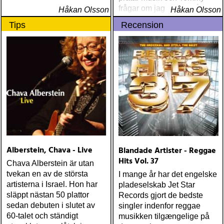
frågar om jag spelar något
Håkan Olsson
Håkan Olsson
instrument
Tips
Recension
Alberstein, Chava - Live
Blandade Artister - Reggae
Hits Vol. 37
Chava Alberstein är utan
tvekan en av de största
I mange år har det engelske
artisterna i Israel. Hon har
pladeselskab Jet Star
släppt nästan 50 plattor
Records gjort de bedste
sedan debuten i slutet av
singler indenfor reggae
60-talet och ständigt
musikken tilgængelige på