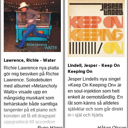
Lawrence, Richie - Water
Lindell, Jesper - Keep On
Richie Lawrence nya platta
Keeping On
gör mig besviken på Richie
Jesper Lindells nya singel
Lawrence. Solodebuten
»Keep On Keeping On« är
med albumet »Melancholy
en soul-injektion som helt
Waltz« visade upp en
enkelt är oemotståndlig. En
mångsidig musikant som
låt som känns så alldeles
behärskade både samtliga
självklar och som går direkt
tangenter på ett piano och
in i själ och hjärta
konsten att få ett dragspel
uppgraderat till accordion
Rune Häger
Håkan Olsson