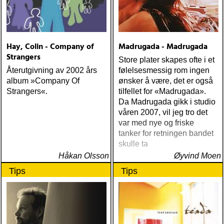
Hay, Colin - Company of
Madrugada - Madrugada
Strangers
Store plater skapes ofte i et
Återutgivning av 2002 års
følelsesmessig rom ingen
album »Company Of
ønsker å være, det er også
Strangers«.
tilfellet for «Madrugada».
Da Madrugada gikk i studio
våren 2007, vil jeg tro det
var med nye og friske
tanker for retningen bandet
skulle ta
Håkan Olsson
Øyvind Moen
Tips
Tips