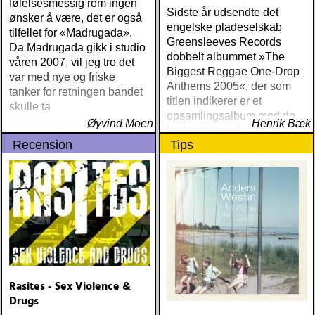
følelsesmessig rom ingen
Sidste år udsendte det
ønsker å være, det er også
engelske pladeselskab
tilfellet for «Madrugada».
Greensleeves Records
Da Madrugada gikk i studio
dobbelt albummet »The
våren 2007, vil jeg tro det
Biggest Reggae One-Drop
var med nye og friske
Anthems 2005«, der som
tanker for retningen bandet
titlen indikerer er et
skulle ta
opsamlingsalbum med de
Øyvind Moen
Henrik Bæk
bedste numre indenfor den
Recension
Tips
populære reggaestil kaldet
one-drop
Rasites - Sex Violence &
Drugs