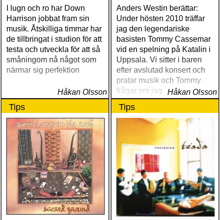
I lugn och ro har Down
Anders Westin berättar:
Harrison jobbat fram sin
Under hösten 2010 träffar
musik. Åtskilliga timmar har
jag den legendariske
de tillbringat i studion för att
basisten Tommy Cassemar
testa och utveckla för att så
vid en spelning på Katalin i
småningom nå något som
Uppsala. Vi sitter i baren
närmar sig perfektion
efter avslutad konsert och
pratar musik och Tommy
frågar om jag spelar något
Håkan Olsson
Håkan Olsson
instrument
Tips
Tips