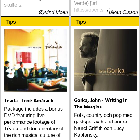
Verde) [url
skulle ta
https://open.spotify
Øyvind Moen
Håkan Olsson
Tips
Tips
Gorka, John - Writing In
Teada - Inné Amárach
The Margins
Package includes a bonus
Folk, country och pop med
DVD featuring live
gästspel av bland andra
performance footage of
Nanci Griffith och Lucy
Téada and documentary of
Kaplansky.
the rich musical culture of