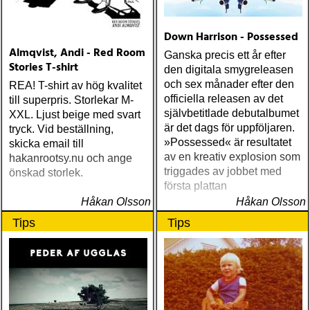
Down Harrison - Possessed
Almqvist, Andi - Red Room
Ganska precis ett år efter
Stories T-shirt
den digitala smygreleasen
och sex månader efter den
REA! T-shirt av hög kvalitet
officiella releasen av det
till superpris. Storlekar M-
självbetitlade debutalbumet
XXL. Ljust beige med svart
är det dags för uppföljaren.
tryck. Vid beställning,
»Possessed« är resultatet
skicka email till
av en kreativ explosion som
hakanrootsy.nu och ange
triggades av jobbet med
önskad storlek.
första plattan
Håkan Olsson
Håkan Olsson
Tips
Tips