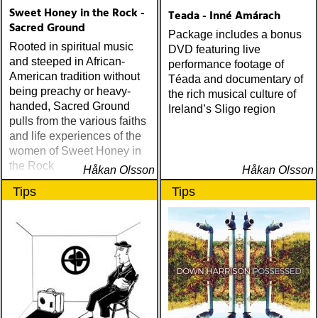
Sweet Honey in the Rock -
Teada - Inné Amárach
Sacred Ground
Package includes a bonus
Rooted in spiritual music
DVD featuring live
and steeped in African-
performance footage of
American tradition without
Téada and documentary of
being preachy or heavy-
the rich musical culture of
handed, Sacred Ground
Ireland’s Sligo region
pulls from the various faiths
and life experiences of the
women of Sweet Honey in
the Rock
Håkan Olsson
Håkan Olsson
Tips
Tips