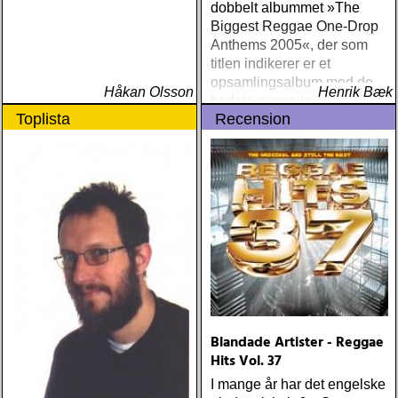
dobbelt albummet »The
Biggest Reggae One-Drop
Anthems 2005«, der som
titlen indikerer er et
opsamlingsalbum med de
Håkan Olsson
Henrik Bæk
bedste numre indenfor den
Toplista
Recension
populære reggaestil kaldet
one-drop
Blandade Artister - Reggae
Hits Vol. 37
I mange år har det engelske