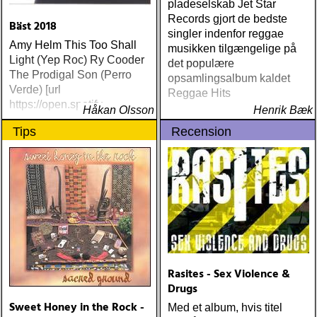
pladeselskab Jet Star
Records gjort de bedste
Bäst 2018
singler indenfor reggae
Amy Helm This Too Shall
musikken tilgængelige på
Light (Yep Roc) Ry Cooder
det populære
The Prodigal Son (Perro
opsamlingsalbum kaldet
Verde) [url
Reggae Hits
https://open.spotify
Håkan Olsson
Henrik Bæk
Tips
Recension
Rasites - Sex Violence &
Drugs
Sweet Honey in the Rock -
Med et album, hvis titel