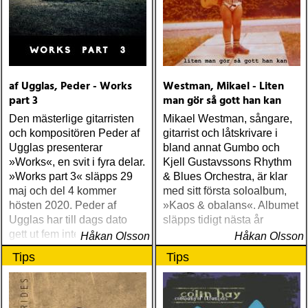
af Ugglas, Peder - Works
Westman, Mikael - Liten
part 3
man gör så gott han kan
Den mästerlige gitarristen
Mikael Westman, sångare,
och kompositören Peder af
gitarrist och låtskrivare i
Ugglas presenterar
bland annat Gumbo och
»Works«, en svit i fyra delar.
Kjell Gustavssons Rhythm
»Works part 3« släpps 29
& Blues Orchestra, är klar
maj och del 4 kommer
med sitt första soloalbum,
hösten 2020. Peder af
»Kaos & obalans«. Albumet
Ugglas har till dags dato
släpps tidigt nästa år
gett ut fem internationellt
Håkan Olsson
Håkan Olsson
hyllade soloalbum
Tips
Tips