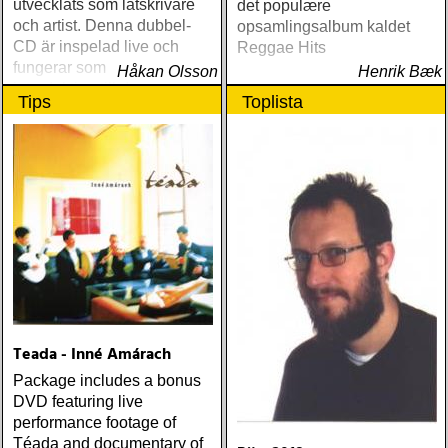
utvecklats som låtskrivare
det populære
och artist. Denna dubbel-
opsamlingsalbum kaldet
CD är inspelad live och
Reggae Hits
fungerar som en utmärkt
Håkan Olsson
Henrik Bæk
introduktion till denna
Tips
Toplista
världsartist.
Teada - Inné Amárach
Package includes a bonus
DVD featuring live
performance footage of
Téada and documentary of