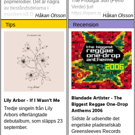
The Prodigal Son (Perro
popmelodier. Det är några
Verde) [url
av beståndsdelarna i
https://open.spotify
musiken på Down
Håkan Olsson
Håkan Olsson
Harrisons självbetitlade
Tips
Recension
debutalbum
Blandade Artister - The
Lily Arbor - If I Wasn’t Me
Biggest Reggae One-Drop
Tredje singeln från Lily
Anthems 2006
Arbors efterlängtade
Sidste år udsendte det
debutalbum, som släpps 23
engelske pladeselskab
september.
Greensleeves Records