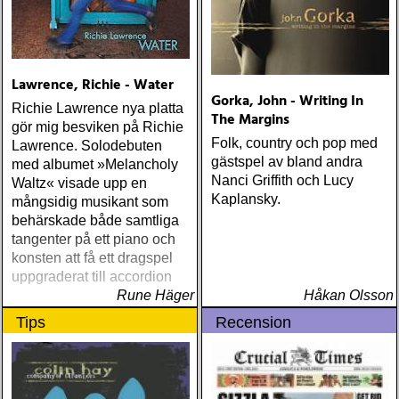
Lawrence, Richie - Water
Gorka, John - Writing In
Richie Lawrence nya platta
The Margins
gör mig besviken på Richie
Folk, country och pop med
Lawrence. Solodebuten
gästspel av bland andra
med albumet »Melancholy
Nanci Griffith och Lucy
Waltz« visade upp en
Kaplansky.
mångsidig musikant som
behärskade både samtliga
tangenter på ett piano och
konsten att få ett dragspel
uppgraderat till accordion
Rune Häger
Håkan Olsson
Tips
Recension