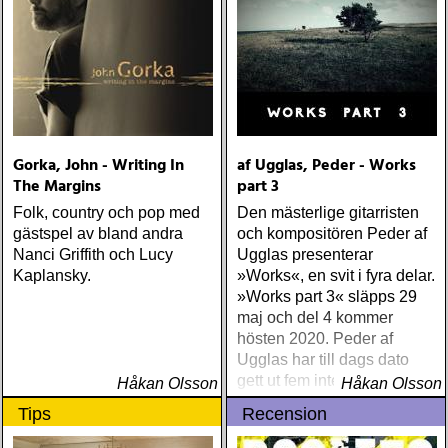
Gorka, John - Writing In
af Ugglas, Peder - Works
The Margins
part 3
Folk, country och pop med
Den mästerlige gitarristen
gästspel av bland andra
och kompositören Peder af
Nanci Griffith och Lucy
Ugglas presenterar
Kaplansky.
»Works«, en svit i fyra delar.
»Works part 3« släpps 29
maj och del 4 kommer
hösten 2020. Peder af
Ugglas har till dags dato
gett ut fem internationellt
Håkan Olsson
Håkan Olsson
hyllade soloalbum
Tips
Recension