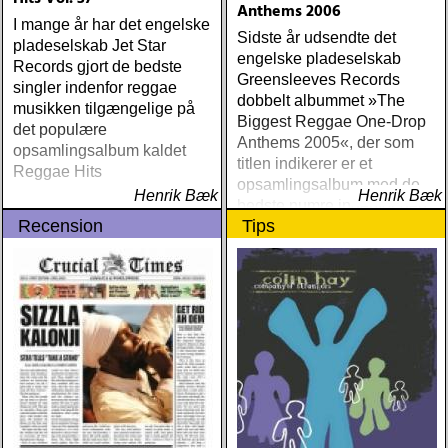
Anthems 2006
I mange år har det engelske
Sidste år udsendte det
pladeselskab Jet Star
engelske pladeselskab
Records gjort de bedste
Greensleeves Records
singler indenfor reggae
dobbelt albummet »The
musikken tilgængelige på
Biggest Reggae One-Drop
det populære
Anthems 2005«, der som
opsamlingsalbum kaldet
titlen indikerer er et
Reggae Hits
opsamlingsalbum med de
Henrik Bæk
Henrik Bæk
bedste numre indenfor den
Recension
Tips
populære reggaestil kaldet
one-drop