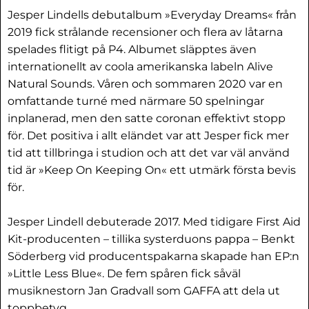
Jesper Lindells debutalbum »Everyday Dreams« från
2019 fick strålande recensioner och flera av låtarna
spelades flitigt på P4. Albumet släpptes även
internationellt av coola amerikanska labeln Alive
Natural Sounds. Våren och sommaren 2020 var en
omfattande turné med närmare 50 spelningar
inplanerad, men den satte coronan effektivt stopp
för. Det positiva i allt eländet var att Jesper fick mer
tid att tillbringa i studion och att det var väl använd
tid är »Keep On Keeping On« ett utmärk första bevis
för.
Jesper Lindell debuterade 2017. Med tidigare First Aid
Kit-producenten – tillika systerduons pappa – Benkt
Söderberg vid producentspakarna skapade han EP:n
»Little Less Blue«. De fem spåren fick såväl
musiknestorn Jan Gradvall som GAFFA att dela ut
toppbetyg.