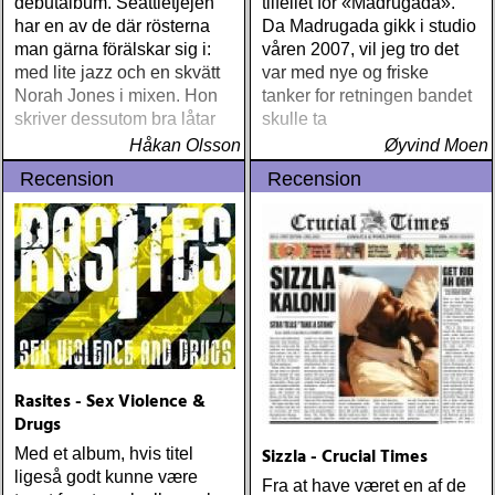
debutalbum. Seattletjejen
tilfellet for «Madrugada».
har en av de där rösterna
Da Madrugada gikk i studio
man gärna förälskar sig i:
våren 2007, vil jeg tro det
med lite jazz och en skvätt
var med nye og friske
Norah Jones i mixen. Hon
tanker for retningen bandet
skriver dessutom bra låtar
skulle ta
Håkan Olsson
Øyvind Moen
Recension
Recension
Rasites - Sex Violence &
Drugs
Sizzla - Crucial Times
Med et album, hvis titel
ligeså godt kunne være
Fra at have været en af de