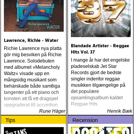
Lawrence, Richie - Water
Blandade Artister - Reggae
Richie Lawrence nya platta
Hits Vol. 37
gör mig besviken på Richie
I mange år har det engelske
Lawrence. Solodebuten
pladeselskab Jet Star
med albumet »Melancholy
Records gjort de bedste
Waltz« visade upp en
singler indenfor reggae
mångsidig musikant som
musikken tilgængelige på
behärskade både samtliga
det populære
tangenter på ett piano och
opsamlingsalbum kaldet
konsten att få ett dragspel
Reggae Hits
uppgraderat till accordion
Rune Häger
Henrik Bæk
Tips
Recension