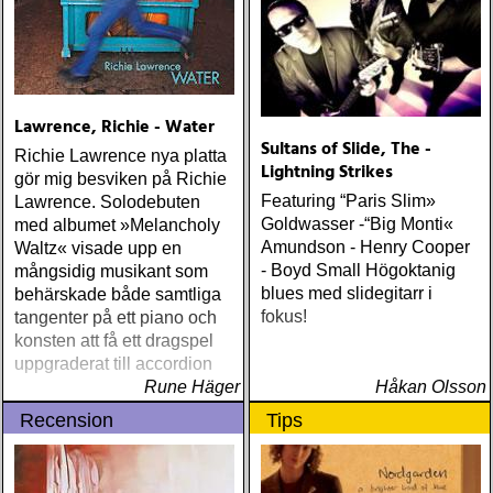
Lawrence, Richie - Water
Sultans of Slide, The -
Richie Lawrence nya platta
Lightning Strikes
gör mig besviken på Richie
Featuring “Paris Slim»
Lawrence. Solodebuten
Goldwasser -“Big Monti«
med albumet »Melancholy
Amundson - Henry Cooper
Waltz« visade upp en
- Boyd Small Högoktanig
mångsidig musikant som
blues med slidegitarr i
behärskade både samtliga
fokus!
tangenter på ett piano och
konsten att få ett dragspel
uppgraderat till accordion
Rune Häger
Håkan Olsson
Recension
Tips