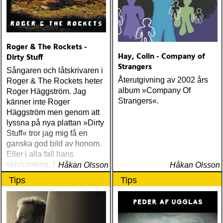
Roger & The Rockets -
Hay, Colin - Company of
Dirty Stuff
Strangers
Sångaren och låtskrivaren i
Återutgivning av 2002 års
Roger & The Rockets heter
album »Company Of
Roger Häggström. Jag
Strangers«.
känner inte Roger
Häggström men genom att
lyssna på nya plattan »Dirty
Stuff« tror jag mig få en
ganska god bild av honom.
Eller i alla fall hans
skivsamling. Som sannolikt
Håkan Olsson
Håkan Olsson
är stor och gedigen
Tips
Tips