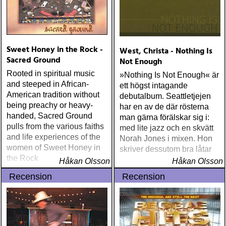
Sweet Honey in the Rock -
West, Christa - Nothing Is
Sacred Ground
Not Enough
Rooted in spiritual music
»Nothing Is Not Enough« är
and steeped in African-
ett högst intagande
American tradition without
debutalbum. Seattletjejen
being preachy or heavy-
har en av de där rösterna
handed, Sacred Ground
man gärna förälskar sig i:
pulls from the various faiths
med lite jazz och en skvätt
and life experiences of the
Norah Jones i mixen. Hon
women of Sweet Honey in
skriver dessutom bra låtar
the Rock
Håkan Olsson
Håkan Olsson
Recension
Recension