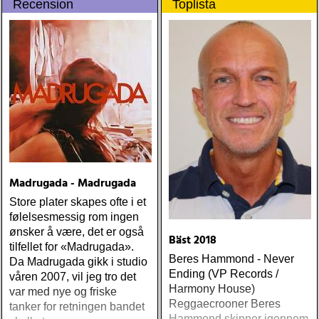
Recension
Toplista
Madrugada - Madrugada
Store plater skapes ofte i et
følelsesmessig rom ingen
ønsker å være, det er også
Bäst 2018
tilfellet for «Madrugada».
Beres Hammond - Never
Da Madrugada gikk i studio
Ending (VP Records /
våren 2007, vil jeg tro det
Harmony House)
var med nye og friske
Reggaecrooner Beres
tanker for retningen bandet
Hammond skinner igennem