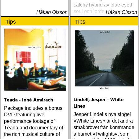
catchy hybrid av blue eyed
soul och jordnära klassisk
Håkan Olsson
Håkan Olsson
rock, som övertygar stort
Tips
Tips
och som utan tvekan ger
mersmak
Lindell, Jesper - White
Teada - Inné Amárach
Lines
Package includes a bonus
Jesper Lindells nya singel
DVD featuring live
»White Lines« är det andra
performance footage of
smakprovet från kommande
Téada and documentary of
albumet »Twilights«, som
the rich musical culture of