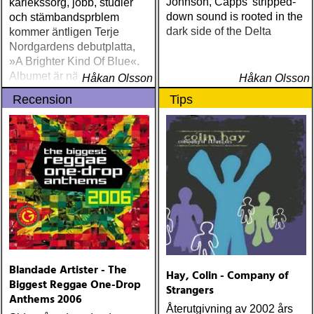
Johnson, Capps' stripped-
kärlekssorg, jobb, studier
down sound is rooted in the
och stämbandsprblem
dark side of the Delta
kommer äntligen Terje
Nordgardens debutplatta,
»A Brighter Kind Of Blue«.
Albumet är nära, enkelt och
Håkan Olsson
Håkan Olsson
ärligt och handlar om
Recension
Tips
upplevelser och historier
från en ung mans liv
Blandade Artister - The
Hay, Colin - Company of
Biggest Reggae One-Drop
Strangers
Anthems 2006
Återutgivning av 2002 års