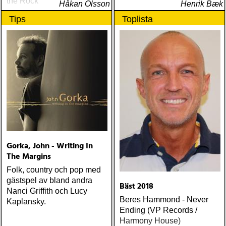
the Rock
Håkan Olsson
Henrik Bæk
Tips
Toplista
Gorka, John - Writing In
The Margins
Folk, country och pop med
gästspel av bland andra
Bäst 2018
Nanci Griffith och Lucy
Beres Hammond - Never
Kaplansky.
Ending (VP Records /
Harmony House)