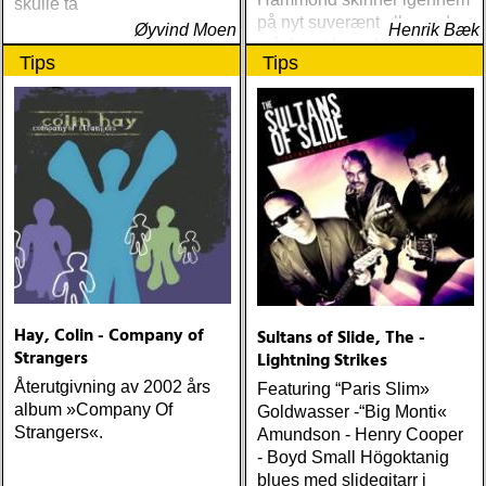
skulle ta
på nyt suverænt album, der
Øyvind Moen
Henrik Bæk
måske er hans bedste
Tips
Tips
gennem tiderne
Hay, Colin - Company of
Sultans of Slide, The -
Strangers
Lightning Strikes
Återutgivning av 2002 års
Featuring “Paris Slim»
album »Company Of
Goldwasser -“Big Monti«
Strangers«.
Amundson - Henry Cooper
- Boyd Small Högoktanig
blues med slidegitarr i