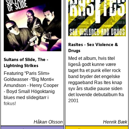
Rasites - Sex Violence &
Drugs
Med et album, hvis titel
Sultans of Slide, The -
ligeså godt kunne være
Lightning Strikes
taget fra et punk eller rock
Featuring “Paris Slim»
band bryder det engelske
Goldwasser -“Big Monti«
reggaeband Ras Ites knap
Amundson - Henry Cooper
syv års studie pause siden
- Boyd Small Högoktanig
det lovende debutalbum fra
blues med slidegitarr i
2001
fokus!
Håkan Olsson
Henrik Bæk