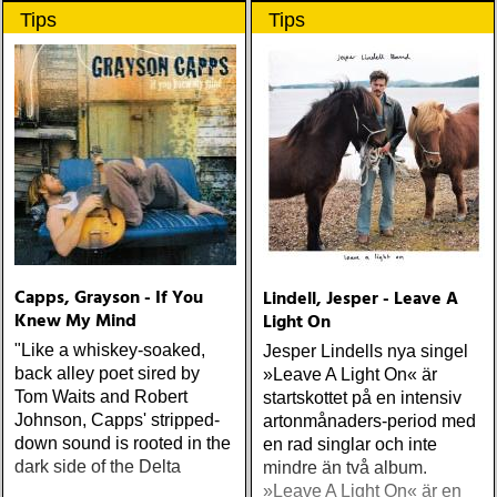
genom gästspelet av Amy
Tips
Tips
Helm.
Capps, Grayson - If You
Lindell, Jesper - Leave A
Knew My Mind
Light On
"Like a whiskey-soaked,
Jesper Lindells nya singel
back alley poet sired by
»Leave A Light On« är
Tom Waits and Robert
startskottet på en intensiv
Johnson, Capps' stripped-
artonmånaders-period med
down sound is rooted in the
en rad singlar och inte
dark side of the Delta
mindre än två album.
»Leave A Light On« är en