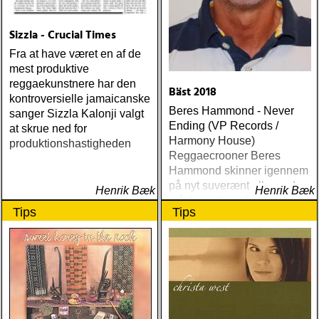
Sizzla - Crucial Times
Fra at have været en af de
mest produktive
reggaekunstnere har den
Bäst 2018
kontroversielle jamaicanske
Beres Hammond - Never
sanger Sizzla Kalonji valgt
Ending (VP Records /
at skrue ned for
Harmony House)
produktionshastigheden
Reggaecrooner Beres
Hammond skinner igennem
på nyt suverænt album, der
Henrik Bæk
Henrik Bæk
måske er hans bedste
Tips
Tips
gennem tiderne