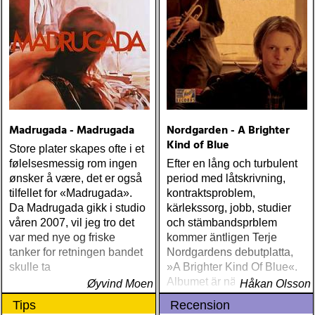
Madrugada - Madrugada
Nordgarden - A Brighter
Kind of Blue
Store plater skapes ofte i et
følelsesmessig rom ingen
Efter en lång och turbulent
ønsker å være, det er også
period med låtskrivning,
tilfellet for «Madrugada».
kontraktsproblem,
Da Madrugada gikk i studio
kärlekssorg, jobb, studier
våren 2007, vil jeg tro det
och stämbandsprblem
var med nye og friske
kommer äntligen Terje
tanker for retningen bandet
Nordgardens debutplatta,
skulle ta
»A Brighter Kind Of Blue«.
Albumet är nära, enkelt och
Øyvind Moen
Håkan Olsson
ärligt och handlar om
Tips
Recension
upplevelser och historier