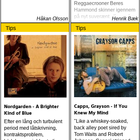
Reggaecrooner Beres
Hammond skinner igennem
på nyt suverænt album, der
Håkan Olsson
Henrik Bæk
måske er hans bedste
Tips
Tips
gennem tiderne
Capps, Grayson - If You
Nordgarden - A Brighter
Knew My Mind
Kind of Blue
"Like a whiskey-soaked,
Efter en lång och turbulent
back alley poet sired by
period med låtskrivning,
Tom Waits and Robert
kontraktsproblem,