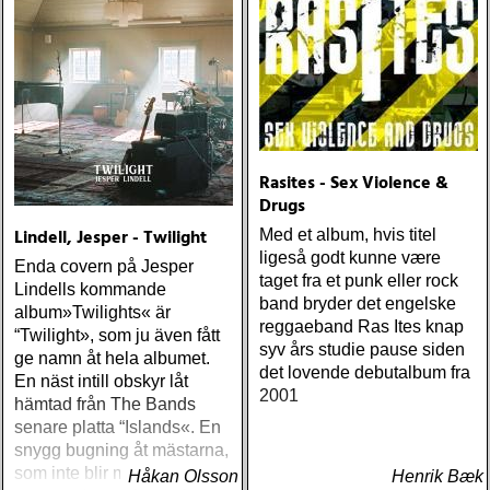
Rasites - Sex Violence &
Drugs
Lindell, Jesper - Twilight
Med et album, hvis titel
ligeså godt kunne være
Enda covern på Jesper
taget fra et punk eller rock
Lindells kommande
band bryder det engelske
album»Twilights« är
reggaeband Ras Ites knap
“Twilight», som ju även fått
syv års studie pause siden
ge namn åt hela albumet.
det lovende debutalbum fra
En näst intill obskyr låt
2001
hämtad från The Bands
senare platta “Islands«. En
snygg bugning åt mästarna,
som inte blir mindre elegant
Håkan Olsson
Henrik Bæk