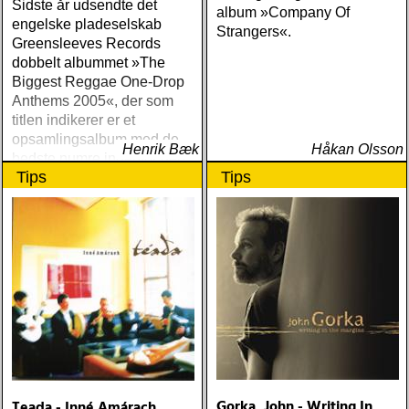
Sidste år udsendte det
album »Company Of
engelske pladeselskab
Strangers«.
Greensleeves Records
dobbelt albummet »The
Biggest Reggae One-Drop
Anthems 2005«, der som
titlen indikerer er et
opsamlingsalbum med de
Henrik Bæk
Håkan Olsson
bedste numre indenfor den
Tips
Tips
populære reggaestil kaldet
one-drop
Gorka, John - Writing In
Teada - Inné Amárach