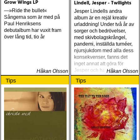
Grow Wings LP
Lindell, Jesper - Twilights
—»Ride the bullet«
Jesper Lindells andra
Sångerna som är med på
album är en rejäl kreativ
Paul Henriksens
urladdning! Under två år av
debutalbum har vuxit fram
sorger och bedrövelser,
över lång tid, tio år
med skivbolagskrångel,
pandemi, inställda turnéer,
njursjukdom med alla dess
konsekvenser, fanns det
inget annat att göra för
Jesper och hans band än
Håkan Olsson
Håkan Olsson
att skriva och spela in låtar
Tips
Tips