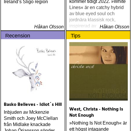
kommer tidigt 2022. »White
Ireland’s Sligo region
Lines« är en catchy hybrid
av blue eyed soul och
jordnära klassisk rock,
inspirerad av
Håkan Olsson
Håkan Olsson
sjuttiotalsrockens fria
Recension
Tips
förhållningssätt till mallar
och regler
Basko Believes - Idiot´s Hill
West, Christa - Nothing Is
Inbjuden av Mckenzie
Not Enough
Smith och Joey McClellan
»Nothing Is Not Enough« är
från Midlake knackade
ett högst intagande
Johan Örjansson sönder