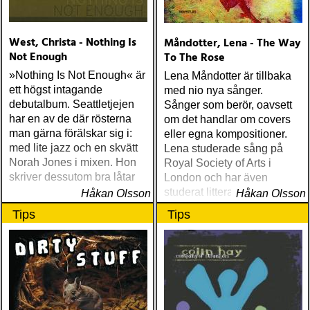
West, Christa - Nothing Is
Måndotter, Lena - The Way
Not Enough
To The Rose
»Nothing Is Not Enough« är
Lena Måndotter är tillbaka
ett högst intagande
med nio nya sånger.
debutalbum. Seattletjejen
Sånger som berör, oavsett
har en av de där rösterna
om det handlar om covers
man gärna förälskar sig i:
eller egna kompositioner.
med lite jazz och en skvätt
Lena studerade sång på
Norah Jones i mixen. Hon
Royal Society of Arts i
skriver dessutom bra låtar
London och har även
studerat litteraturdrama, film
Håkan Olsson
Håkan Olsson
och grekiska vid universitet
Tips
Tips
i Lund