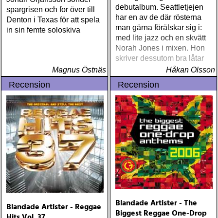
debutalbum. Seattletjejen
spargrisen och for över till
har en av de där rösterna
Denton i Texas för att spela
man gärna förälskar sig i:
in sin femte soloskiva
med lite jazz och en skvätt
Norah Jones i mixen. Hon
skriver dessutom bra låtar
Magnus Östnäs
Håkan Olsson
Recension
Recension
Blandade Artister - The
Blandade Artister - Reggae
Biggest Reggae One-Drop
Hits Vol. 37