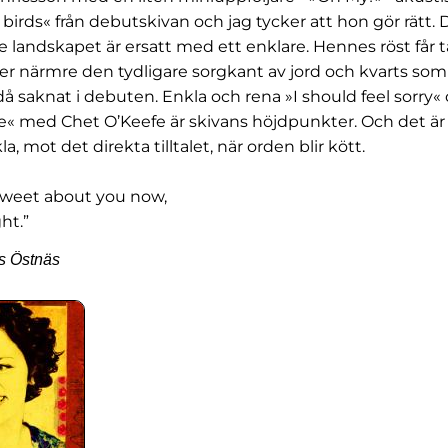
 birds« från debutskivan och jag tycker att hon gör rätt. 
 landskapet är ersatt med ett enklare. Hennes röst får t
 närmre den tydligare sorgkant av jord och kvarts som
 saknat i debuten. Enkla och rena »I should feel sorry«
e« med Chet O’Keefe är skivans höjdpunkter. Och det är 
a, mot det direkta tilltalet, när orden blir kött.
g sweet about you now,
ht.”
s Östnäs