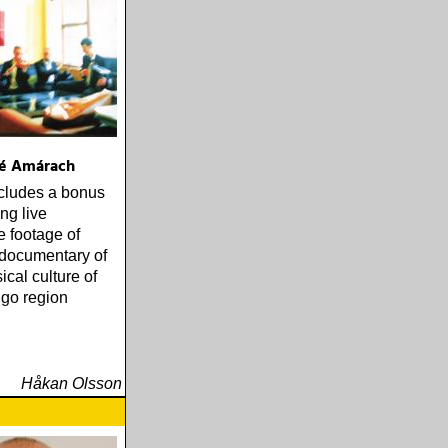
né Amárach
cludes a bonus
ng live
 footage of
documentary of
ical culture of
igo region
Håkan Olsson