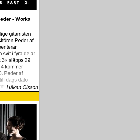
Peder - Works
ige gitarristen
itören Peder af
senterar
svit i fyra delar.
 3« släpps 29
l 4 kommer
. Peder af
ill dags dato
internationellt
Håkan Olsson
loalbum