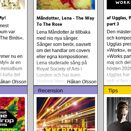
My!
af Ugglas, 
Måndotter, Lena - The Way
part 3
To The Rose
 mest
bum var
Den mästerl
Lena Måndotter är tillbaka
The Birds«.
och kompos
med nio nya sånger.
Ugglas pre
Sånger som berör, oavsett
»Works«, en 
om det handlar om covers
mmer nu en
»Works part
eller egna kompositioner.
 My!« är en
maj och de
Lena studerade sång på
t minialbum
hösten 2020
Royal Society of Arts i
l kalla det
Ugglas har t
London och har även
gett ut fem 
studerat litteraturdrama, film
åkan Olsson
Håkan Olsson
hyllade so
och grekiska vid universitet
Recension
Tips
i Lund