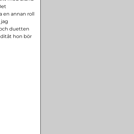
Det
a en annan roll
 jag
 och duetten
ditåt hon bör