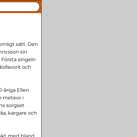
omligt sätt. Den
ricsson sin
 Första singeln
iofavorit och
-åriga Ellen
 meteor i
ns sorgset
åa, kargare och
iskt med bland