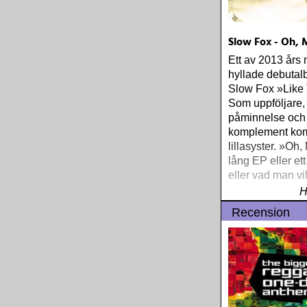
Slow Fox - Oh, 
Ett av 2013 års
hyllade debutal
Slow Fox »Like 
Som uppföljare,
påminnelse och
komplement ko
lillasyster. »Oh,
lång EP eller et
eller vad man vil
H
Recension