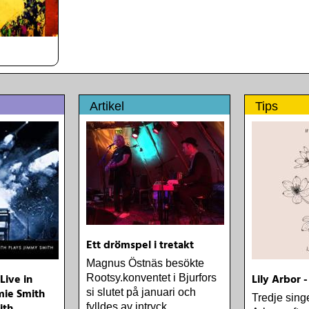
Artikel
Tips
Ett drömspel i tretakt
Magnus Östnäs besökte
Live in
Lily Arbor -
Rootsy.konventet i Bjurfors
mie Smith
si slutet på januari och
Tredje singe
fylldes av intryck.