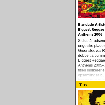
Blandade Artist
Biggest Reggae
Anthems 2006
Sidste år udsen
engelske plade
Greensleeves R
dobbelt albumm
Biggest Regga
Anthems 2005«,
titlen indikerer e
opsamlingsalb
bedste numre in
Tips
populære reggae
one-drop