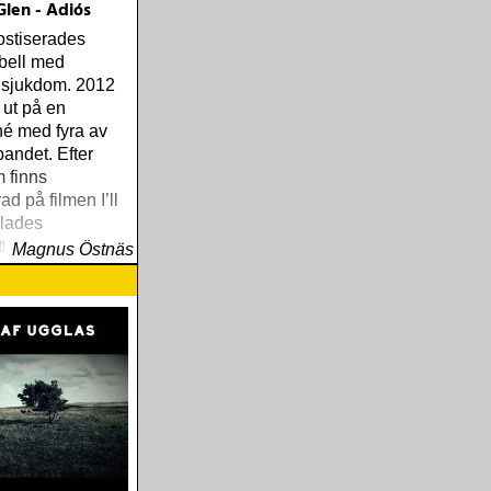
len - Adiós
ostiserades
bell med
 sjukdom. 2012
 ut på en
é med fyra av
bandet. Efter
m finns
d på filmen I’ll
elades
tan »Adiós« in
Magnus Östnäs