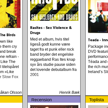
Rasites - Sex Violence &
Drugs
The Birds
Med et album, hvis titel
Teada - In
down like
ligeså godt kunne være
e them cry
Package in
taget fra et punk eller rock
 and break
DVD featuri
band bryder det engelske
one refrain -
performance
reggaeband Ras Ites knap
 - Like The
Téada and 
syv års studie pause siden
 titelspåret
the rich mus
det lovende debutalbum fra
bum »Like
Ireland’s Sl
2001
ar Slow Fox
åkan Olsson
Henrik Bæk
Recension
Toplista