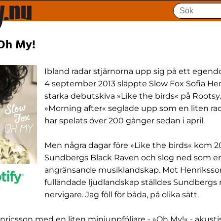
 Oh My!
Ibland radar stjärnorna upp sig på ett egend
4 september 2013 släppte Slow Fox Sofia Hen
starka debutskiva »Like the birds« på Rootsy.
»Morning after« seglade upp som en liten rad
har spelats över 200 gånger sedan i april.
Men några dagar före »Like the birds« kom 20
Sundbergs Black Raven och slog ned som en
angränsande musiklandskap. Mot Henriksso
fulländade ljudlandskap ställdes Sundbergs r
nervigare. Jag föll för båda, på olika sätt.
icsson med en liten miniuppföljare - »Oh My!« - akust