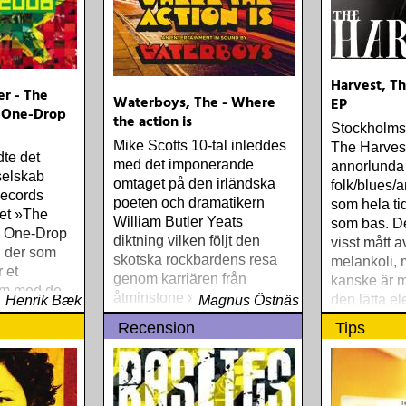
Harvest, Th
er - The
Waterboys, The - Where
EP
 One-Drop
the action is
Stockholms
Mike Scotts 10-tal inleddes
The Harvest 
dte det
med det imponerande
annorlunda
selskab
omtaget på den irländska
folk/blues/
ecords
poeten och dramatikern
som hela ti
et »The
William Butler Yeats
som bas. De
e One-Drop
diktning vilken följt den
visst mått a
 der som
skotska rockbardens resa
melankoli,
r et
genom karriären från
kanske är m
um med de
åtminstone »Fishermans
den lätta e
Henrik Bæk
Magnus Östnäs
denfor den
Blues« och framåt. Yeats-
präglar mu
Recension
Tips
stil kaldet
skivan "An appointment
with Mr