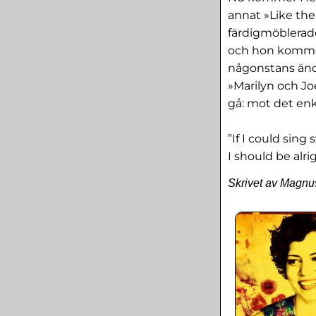
annat »Like the
färdigmöblerade
och hon kommer
någonstans ändå
»Marilyn och Jo
gå: mot det enkl
”If I could sin
I should be alrig
Skrivet av Magnu