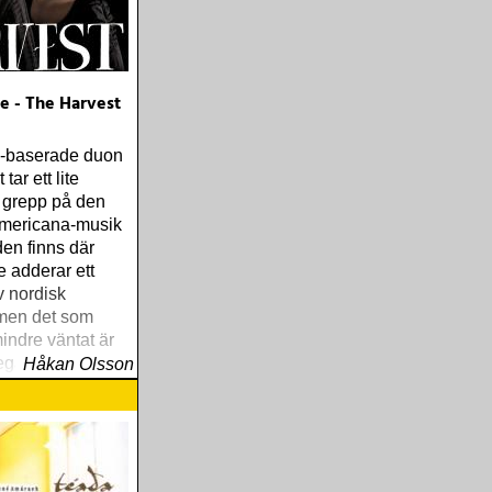
e - The Harvest
-baserade duon
tar ett lite
 grepp på den
americana-musik
den finns där
 adderar ett
v nordisk
 men det som
indre väntat är
legans som
Håkan Olsson
siken