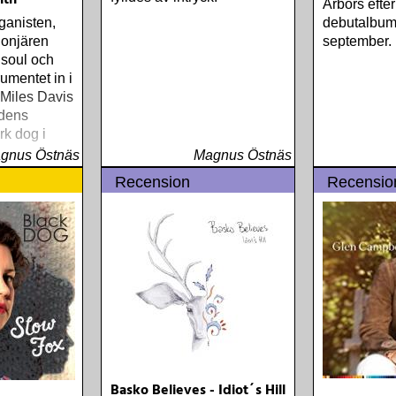
ith
Arbors efte
ganisten,
debutalbum
onjären
september.
soul och
rumentet in i
Miles Davis
ldens
rk dog i
gnus Östnäs
Magnus Östnäs
Recension
Recensio
Basko Believes - Idiot´s Hill