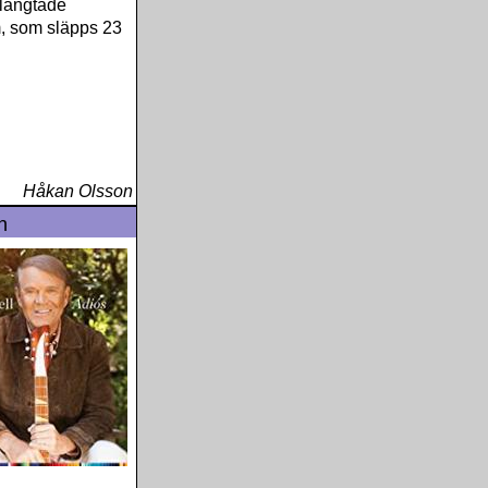
rlängtade
, som släpps 23
Håkan Olsson
n