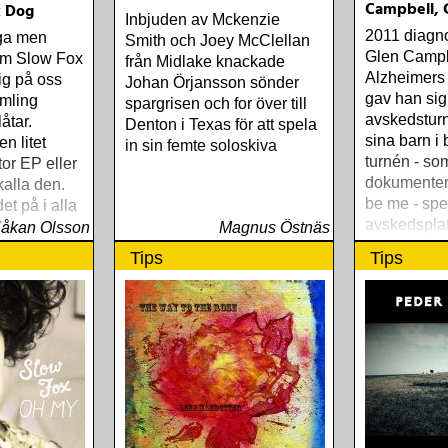
Campbell, G
k Dog
Inbjuden av Mckenzie
2011 diagn
iga men
Smith och Joey McClellan
Glen Camp
som Slow Fox
från Midlake knackade
Alzheimers
ig på oss
Johan Örjansson sönder
gav han sig
mling
spargrisen och for över till
avskedsturn
åtar.
Denton i Texas för att spela
sina barn i 
n litet
in sin femte soloskiva
turnén - so
tor EP eller
dokumentera
kalla den.
be me - sp
et på i alla
avskedsplat
åkan Olsson
Magnus Östnäs
Tips
Tips