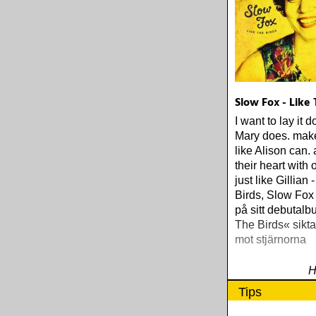
Slow Fox - Like 
I want to lay it 
Mary does. mak
like Alison can.
their heart with 
just like Gillian
Birds, Slow Fox I
på sitt debutal
The Birds« sikt
mot stjärnorna
H
Tips