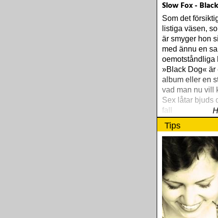
Slow Fox - Blac
Som det försikt
listiga väsen, 
är smyger hon s
med ännu en sa
oemotståndliga l
»Black Dog« är e
album eller en s
vad man nu vill 
Sex låtar bjuds d
fall
H
Tips