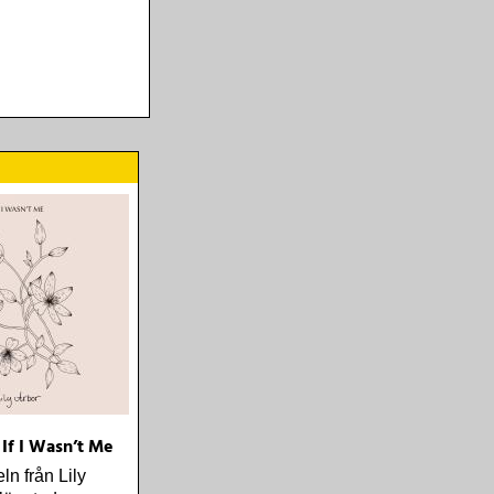
 If I Wasn’t Me
ln från Lily