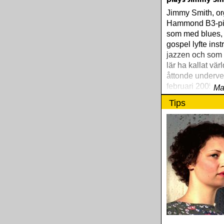
plays Jimmy Sm
Jimmy Smith, or
Hammond B3-pi
som med blues, 
gospel lyfte inst
jazzen och som 
lär ha kallat vär
åttonde underve
februari 2005
Ma
Tips