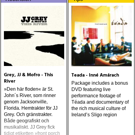
gennem tiderne
Grey, JJ & Mofro - This
Teada - Inné Amárach
River
Package includes a bonus
»Den här floden« är St.
DVD featuring live
John´s River, som rinner
performance footage of
genom Jacksonville,
Téada and documentary of
Florida. Hemtrakter för JJ
the rich musical culture of
Grey. Och gränstrakter.
Ireland’s Sligo region
Både geografiskt och
musikaliskt. JJ Grey fick
tidigt etiketten »front porch