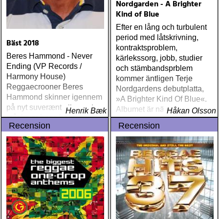
Nordgarden - A Brighter
Kind of Blue
Efter en lång och turbulent
period med låtskrivning,
Bäst 2018
kontraktsproblem,
Beres Hammond - Never
kärlekssorg, jobb, studier
Ending (VP Records /
och stämbandsprblem
Harmony House)
kommer äntligen Terje
Reggaecrooner Beres
Nordgardens debutplatta,
Hammond skinner igennem
»A Brighter Kind Of Blue«.
på nyt suverænt album, der
Albumet är nära, enkelt och
Henrik Bæk
Håkan Olsson
måske er hans bedste
ärligt och handlar om
Recension
Recension
gennem tiderne
upplevelser och historier
från en ung mans liv