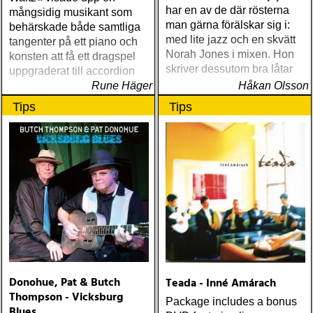
har en av de där rösterna
mångsidig musikant som
man gärna förälskar sig i:
behärskade både samtliga
med lite jazz och en skvätt
tangenter på ett piano och
Norah Jones i mixen. Hon
konsten att få ett dragspel
skriver dessutom bra låtar
uppgraderat till accordion
Rune Häger
Håkan Olsson
Tips
Tips
Donohue, Pat & Butch
Teada - Inné Amárach
Thompson - Vicksburg
Package includes a bonus
Blues