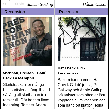
soul« på sin musik och blev
Staffan Solding
Håkan Olsson
även något av en
Recension
Recension
»backwoods«-personlighet
Hat Check Girl -
Shannon, Preston - Goin´
Tenderness
Back To Memphis
Bakom bandnamnet Hat
Startsträckan för många
Check Girl döljer sig Peter
bluesartister är lång. Ibland
Gallway och Annie Gallup,
så lång att startbanan inte
två artister som båda är löst
räcker till. Där bortom finns
kopplade till folkscenen och
ingenting. Tomhet. Andra
som har gjort plattor i egna