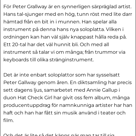
För Peter Grallway är en synnerligen särpräglad artist.
Hans tal-sjunger med en hög, tunn röst med lite darr
hämtad från en bit in i munnen. Han spelar alla
instrument på denna hans nya soloplatta. Vilken i
ordningen kan han väl själv knappast hålla reda på.
Ett 20-tal har det väl hunnit bli. Och med all
instrument så talar vi om många; från trummor via
keyboards till olika stränginstrument.
Det är inte enbart soloplattor som har sysselsatt
Peter Gallway genom åren. En diktsamling har precis
sett dagens ljus, samarbetet med Annie Gallup i
duon Hat Check Girl har givit oss fem album, många
producentuppdrag för namnkunniga artister har han
haft och han har fått sin musik använd i teater och
film.
Och det är lite så det känns när man tar till sig