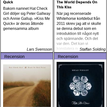
Quick
The World Depends On
This Kiss
Bakom namnet Hat Check
Girl döljer sig Peter Gallway
När jag recenserade
och Annie Gallup. »Kiss Me
Whitehorse kortdebut från
Quick« är deras åttonde
2011 skrev jag att vi skulle
gemensamma album
se denna debut som en
introduktion till något nytt
och spännande. Och det
var den. Det kan vi
konstatera nu när
Lars Svensson
Staffan Solding
uppföljaren är på plats
Recension
Recension