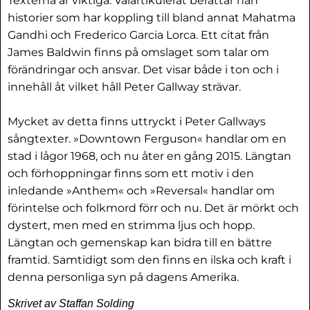
Texterna är viktiga. Välartikulerat berättar han
historier som har koppling till bland annat Mahatma
Gandhi och Frederico Garcia Lorca. Ett citat från
James Baldwin finns på omslaget som talar om
förändringar och ansvar. Det visar både i ton och i
innehåll åt vilket håll Peter Gallway strävar.
Mycket av detta finns uttryckt i Peter Gallways
sångtexter. »Downtown Ferguson« handlar om en
stad i lågor 1968, och nu åter en gång 2015. Längtan
och förhoppningar finns som ett motiv i den
inledande »Anthem« och »Reversal« handlar om
förintelse och folkmord förr och nu. Det är mörkt och
dystert, men med en strimma ljus och hopp.
Längtan och gemenskap kan bidra till en bättre
framtid. Samtidigt som den finns en ilska och kraft i
denna personliga syn på dagens Amerika.
Skrivet av Staffan Solding