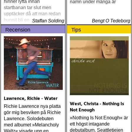
hinner lyfta innan
namn under många år
startbanan tar slut men
upptäcker då att man redan
hunnit bli en 40 eller 50 år
Staffan Solding
Bengt O Tedeborg
Recension
Tips
Lawrence, Richie - Water
West, Christa - Nothing Is
Richie Lawrence nya platta
Not Enough
gör mig besviken på Richie
»Nothing Is Not Enough« är
Lawrence. Solodebuten
ett högst intagande
med albumet »Melancholy
debutalbum. Seattletjejen
Waltz« visade upp en