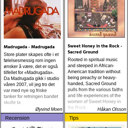
Sweet Honey in the Rock -
Madrugada - Madrugada
Sacred Ground
Store plater skapes ofte i et
Rooted in spiritual music
følelsesmessig rom ingen
and steeped in African-
ønsker å være, det er også
American tradition without
tilfellet for «Madrugada».
being preachy or heavy-
Da Madrugada gikk i studio
handed, Sacred Ground
våren 2007, vil jeg tro det
pulls from the various faiths
var med nye og friske
and life experiences of the
tanker for retningen bandet
women of Sweet Honey in
skulle ta
the Rock
Øyvind Moen
Håkan Olsson
Recension
Tips