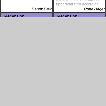
uppgraderat till accordion
Henrik Bæk
Rune Häger
Recension
Recension
Blandade Artister - Reggae
Sizzla - Crucial Times
Hits Vol. 37
Fra at have været en af de
I mange år har det engelske
mest produktive
pladeselskab Jet Star
reggaekunstnere har den
Records gjort de bedste
kontroversielle jamaicanske
singler indenfor reggae
sanger Sizzla Kalonji valgt