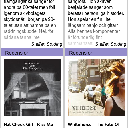
framgångsrika sånger för
sångröst. Hon skriver
andra på 80-talet men föll
besjälade sånger som
igenom skivbolagets
berättar personliga historier.
skyddsnät i början på 90-
Hon spelar en fin, lite
talet utan att hamna på en
långsam banjo och gitarr.
räddningskudde. Nej, för
Alla hennes komponenter
sådana fanns inte
är förunderlig fint
sammansatta i detta
Staffan Solding
Staffan Solding
hennes 10:e album
Recension
Recension
Hat Check Girl - Kiss Me
Whitehorse - The Fate Of