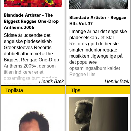
Blandade Artister - The
Blandade Artister - Reggae
Biggest Reggae One-Drop
Hits Vol. 37
Anthems 2006
I mange år har det engelske
Sidste år udsendte det
pladeselskab Jet Star
engelske pladeselskab
Records gjort de bedste
Greensleeves Records
singler indenfor reggae
dobbelt albummet »The
musikken tilgængelige på
Biggest Reggae One-Drop
det populære
Anthems 2005«, der som
opsamlingsalbum kaldet
titlen indikerer er et
Reggae Hits
opsamlingsalbum med de
Henrik Bæk
Henrik Bæk
bedste numre indenfor den
Toplista
Tips
populære reggaestil kaldet
one-drop