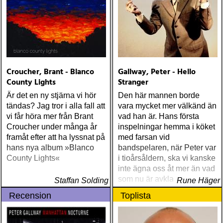
Croucher, Brant - Blanco
Gallway, Peter - Hello
County Lights
Stranger
Är det en ny stjärna vi hör
Den här mannen borde
tändas? Jag tror i alla fall att
vara mycket mer välkänd än
vi får höra mer från Brant
vad han är. Hans första
Croucher under många år
inspelningar hemma i köket
framåt efter att ha lyssnat på
med farsan vid
hans nya album »Blanco
bandspelaren, när Peter var
County Lights«
i tioårsåldern, ska vi kanske
inte ägna oss åt mer än vad
som nu är avklarat
Staffan Solding
Rune Häger
Recension
Toplista