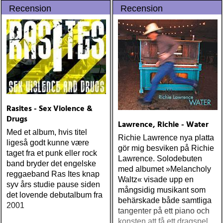
instrument
Recension
Recension
Rasites - Sex Violence &
Drugs
Lawrence, Richie - Water
Med et album, hvis titel
Richie Lawrence nya platta
ligeså godt kunne være
gör mig besviken på Richie
taget fra et punk eller rock
Lawrence. Solodebuten
band bryder det engelske
med albumet »Melancholy
reggaeband Ras Ites knap
Waltz« visade upp en
syv års studie pause siden
mångsidig musikant som
det lovende debutalbum fra
behärskade både samtliga
2001
tangenter på ett piano och
konsten att få ett dragspel