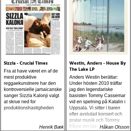
Sizzla - Crucial Times
Westin, Anders - House By
The Lake LP
Fra at have været en af de
mest produktive
Anders Westin berättar:
reggaekunstnere har den
Under hösten 2010 träffar
kontroversielle jamaicanske
jag den legendariske
sanger Sizzla Kalonji valgt
basisten Tommy Cassemar
at skrue ned for
vid en spelning på Katalin i
produktionshastigheden
Uppsala. Vi sitter i baren
efter avslutad konsert och
pratar musik och Tommy
frågar om jag spelar något
Henrik Bæk
Håkan Olsson