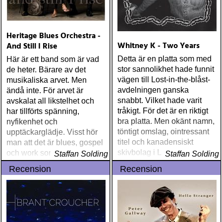
Heritage Blues Orchestra -
Whitney K - Two Years
And Still I Rise
Detta är en platta som med
Här är ett band som är vad
stor sannolikhet hade funnit
de heter. Bärare av det
vägen till Lost-in-the-blåst-
musikaliska arvet. Men
avdelningen ganska
ändå inte. För arvet är
snabbt. Vilket hade varit
avskalat all likstelhet och
tråkigt. För det är en riktigt
har tillförts spänning,
bra platta. Men okänt namn,
nyfikenhet och
töntigt omslag, ointressant
upptäckarglädje. Visst hör
titel och kanadensiskt
man att det är blues, gospel
skivbolag i London ingen
och work songs om man
Staffan Solding
Staffan Solding
hört talas om
har hört sådant tidigare
Recension
Recension