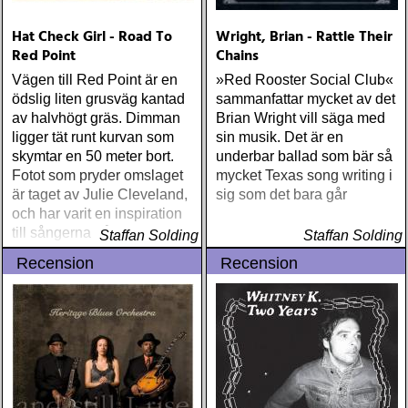
Hat Check Girl - Road To
Wright, Brian - Rattle Their
Red Point
Chains
Vägen till Red Point är en
»Red Rooster Social Club«
ödslig liten grusväg kantad
sammanfattar mycket av det
av halvhögt gräs. Dimman
Brian Wright vill säga med
ligger tät runt kurvan som
sin musik. Det är en
skymtar en 50 meter bort.
underbar ballad som bär så
Fotot som pryder omslaget
mycket Texas song writing i
är taget av Julie Cleveland,
sig som det bara går
och har varit en inspiration
till sångerna på detta album
Staffan Solding
Staffan Solding
Recension
Recension