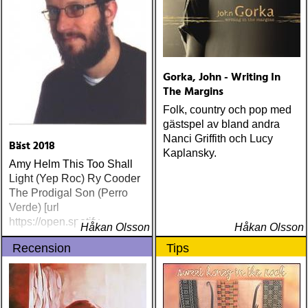
Gorka, John - Writing In
The Margins
Folk, country och pop med
gästspel av bland andra
Nanci Griffith och Lucy
Bäst 2018
Kaplansky.
Amy Helm This Too Shall
Light (Yep Roc) Ry Cooder
The Prodigal Son (Perro
Verde) [url
https://open.spotify
Håkan Olsson
Håkan Olsson
Recension
Tips