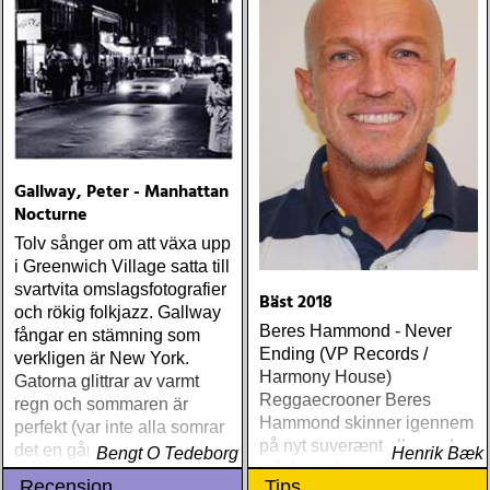
Gallway, Peter - Manhattan
Nocturne
Tolv sånger om att växa upp
i Greenwich Village satta till
svartvita omslagsfotografier
Bäst 2018
och rökig folkjazz. Gallway
Beres Hammond - Never
fångar en stämning som
Ending (VP Records /
verkligen är New York.
Harmony House)
Gatorna glittrar av varmt
Reggaecrooner Beres
regn och sommaren är
Hammond skinner igennem
perfekt (var inte alla somrar
på nyt suverænt album, der
det en gång i tiden?)
Bengt O Tedeborg
Henrik Bæk
måske er hans bedste
Recension
Tips