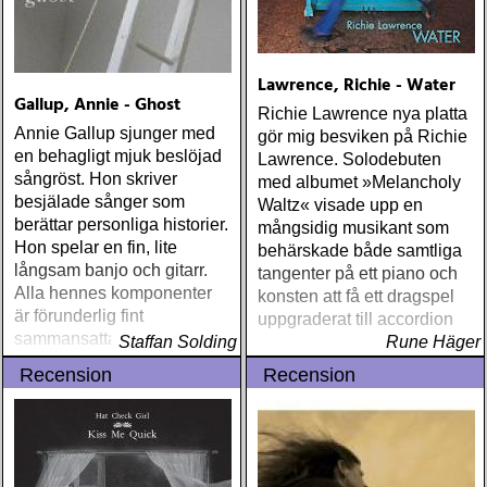
Lawrence, Richie - Water
Gallup, Annie - Ghost
Richie Lawrence nya platta
Annie Gallup sjunger med
gör mig besviken på Richie
en behagligt mjuk beslöjad
Lawrence. Solodebuten
sångröst. Hon skriver
med albumet »Melancholy
besjälade sånger som
Waltz« visade upp en
berättar personliga historier.
mångsidig musikant som
Hon spelar en fin, lite
behärskade både samtliga
långsam banjo och gitarr.
tangenter på ett piano och
Alla hennes komponenter
konsten att få ett dragspel
är förunderlig fint
uppgraderat till accordion
sammansatta i detta
Staffan Solding
Rune Häger
hennes 10:e album
Recension
Recension