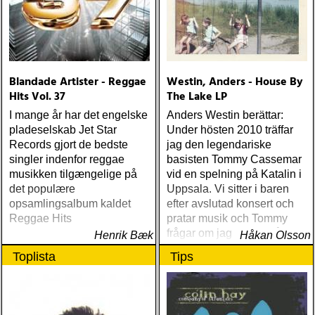
Blandade Artister - Reggae
Westin, Anders - House By
Hits Vol. 37
The Lake LP
I mange år har det engelske
Anders Westin berättar:
pladeselskab Jet Star
Under hösten 2010 träffar
Records gjort de bedste
jag den legendariske
singler indenfor reggae
basisten Tommy Cassemar
musikken tilgængelige på
vid en spelning på Katalin i
det populære
Uppsala. Vi sitter i baren
opsamlingsalbum kaldet
efter avslutad konsert och
Reggae Hits
pratar musik och Tommy
frågar om jag spelar något
Henrik Bæk
Håkan Olsson
instrument
Toplista
Tips