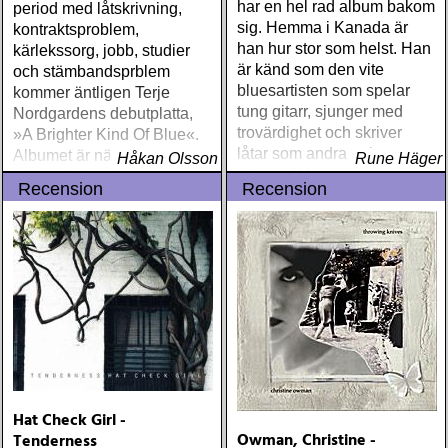
har en hel rad album bakom
period med låtskrivning,
sig. Hemma i Kanada är
kontraktsproblem,
han hur stor som helst. Han
kärlekssorg, jobb, studier
är känd som den vite
och stämbandsprblem
bluesartisten som spelar
kommer äntligen Terje
tung gitarr, sjunger med
Nordgardens debutplatta,
trovärdighet och skriver
»A Brighter Kind Of Blue«.
låtar som andra artister
Albumet är nära, enkelt och
Håkan Olsson
Rune Häger
gärna vill ha
ärligt och handlar om
Recension
Recension
upplevelser och historier
från en ung mans liv
Hat Check Girl -
Owman, Christine -
Tenderness