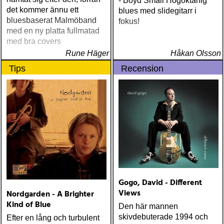
- Boyd Small Högoktanig
det kommer ännu ett
blues med slidegitarr i
bluesbaserat Malmöband
fokus!
med en ny platta fullmatad
med bra covers
Rune Häger
Håkan Olsson
Tips
Recension
Gogo, David - Different
Views
Nordgarden - A Brighter
Kind of Blue
Den här mannen
skivdebuterade 1994 och
Efter en lång och turbulent