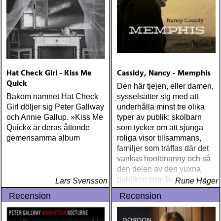
Hat Check Girl - Kiss Me
Cassidy, Nancy - Memphis
Quick
Den här tjejen, eller damen,
Bakom namnet Hat Check
sysselsätter sig med att
Girl döljer sig Peter Gallway
underhålla minst tre olika
och Annie Gallup. »Kiss Me
typer av publik: skolbarn
Quick« är deras åttonde
som tycker om att sjunga
gemensamma album
roliga visor tillsammans,
familjer som träffas där det
vankas hootenanny och så
den delen av den vuxna
publiken som bara vill
Lars Svensson
Rune Häger
lyssna och gillar country,
Recension
Recension
blues och vad helst som
kan kallas rootsy