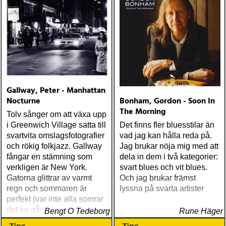
Gallway, Peter - Manhattan
Nocturne
Bonham, Gordon - Soon In
The Morning
Tolv sånger om att växa upp
i Greenwich Village satta till
Det finns fler bluesstilar än
svartvita omslagsfotografier
vad jag kan hålla reda på.
och rökig folkjazz. Gallway
Jag brukar nöja mig med att
fångar en stämning som
dela in dem i två kategorier:
verkligen är New York.
svart blues och vit blues.
Gatorna glittrar av varmt
Och jag brukar främst
regn och sommaren är
lyssna på svarta artister
perfekt (var inte alla somrar
det en gång i tiden?)
Bengt O Tedeborg
Rune Häger