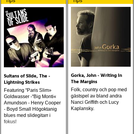
Tips
Tips
Gorka, John - Writing In
Sultans of Slide, The -
The Margins
Lightning Strikes
Folk, country och pop med
Featuring “Paris Slim»
gästspel av bland andra
Goldwasser -“Big Monti«
Nanci Griffith och Lucy
Amundson - Henry Cooper
Kaplansky.
- Boyd Small Högoktanig
blues med slidegitarr i
fokus!