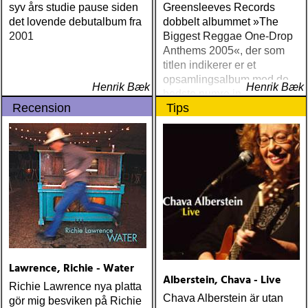
syv års studie pause siden
Greensleeves Records
det lovende debutalbum fra
dobbelt albummet »The
2001
Biggest Reggae One-Drop
Anthems 2005«, der som
titlen indikerer er et
opsamlingsalbum med de
Henrik Bæk
Henrik Bæk
bedste numre indenfor den
Recension
Tips
populære reggaestil kaldet
one-drop
Lawrence, Richie - Water
Alberstein, Chava - Live
Richie Lawrence nya platta
Chava Alberstein är utan
gör mig besviken på Richie