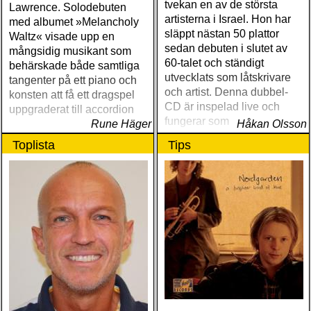
tvekan en av de största
Lawrence. Solodebuten
artisterna i Israel. Hon har
med albumet »Melancholy
släppt nästan 50 plattor
Waltz« visade upp en
sedan debuten i slutet av
mångsidig musikant som
60-talet och ständigt
behärskade både samtliga
utvecklats som låtskrivare
tangenter på ett piano och
och artist. Denna dubbel-
konsten att få ett dragspel
CD är inspelad live och
uppgraderat till accordion
fungerar som en utmärkt
Rune Häger
Håkan Olsson
introduktion till denna
Toplista
Tips
världsartist.