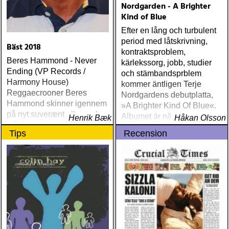
Nordgarden - A Brighter
Kind of Blue
Efter en lång och turbulent
period med låtskrivning,
Bäst 2018
kontraktsproblem,
Beres Hammond - Never
kärlekssorg, jobb, studier
Ending (VP Records /
och stämbandsprblem
Harmony House)
kommer äntligen Terje
Reggaecrooner Beres
Nordgardens debutplatta,
Hammond skinner igennem
»A Brighter Kind Of Blue«.
på nyt suverænt album, der
Albumet är nära, enkelt och
Henrik Bæk
Håkan Olsson
måske er hans bedste
ärligt och handlar om
Tips
Recension
gennem tiderne
upplevelser och historier
från en ung mans liv