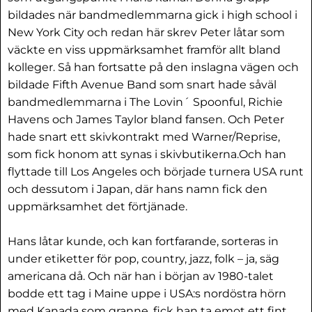
bildades när bandmedlemmarna gick i high school i
New York City och redan här skrev Peter låtar som
väckte en viss uppmärksamhet framför allt bland
kolleger. Så han fortsatte på den inslagna vägen och
bildade Fifth Avenue Band som snart hade såväl
bandmedlemmarna i The Lovin´ Spoonful, Richie
Havens och James Taylor bland fansen. Och Peter
hade snart ett skivkontrakt med Warner/Reprise,
som fick honom att synas i skivbutikerna.Och han
flyttade till Los Angeles och började turnera USA runt
och dessutom i Japan, där hans namn fick den
uppmärksamhet det förtjänade.
Hans låtar kunde, och kan fortfarande, sorteras in
under etiketter för pop, country, jazz, folk – ja, säg
americana då. Och när han i början av 1980-talet
bodde ett tag i Maine uppe i USA:s nordöstra hörn
med Kanada som granne, fick han ta emot ett fint