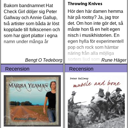
Throwing Knives
Bakom bandnamnet Hat
Hör den här damen hemma
Check Girl döljer sig Peter
här på rootsy? Ja, jag tror
Gallway och Annie Gallup,
det. Om hon inte gör det, så
två artister som båda är löst
måste hon få en helt egen
kopplade till folkscenen och
nisch i musikhistorien. En
som har gjort plattor i egna
egen hylla för experimentell
namn under många år
pop och rock som hämtar
näring från alla möjliga
sorters ljud som omger oss
Bengt O Tedeborg
Rune Häger
dagligen utan att vi tänker
Recension
Recension
på det