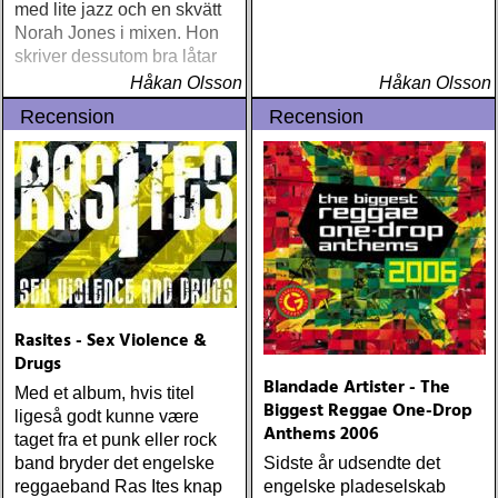
med lite jazz och en skvätt
Norah Jones i mixen. Hon
skriver dessutom bra låtar
Håkan Olsson
Håkan Olsson
Recension
Recension
Rasites - Sex Violence &
Drugs
Blandade Artister - The
Med et album, hvis titel
Biggest Reggae One-Drop
ligeså godt kunne være
Anthems 2006
taget fra et punk eller rock
band bryder det engelske
Sidste år udsendte det
reggaeband Ras Ites knap
engelske pladeselskab