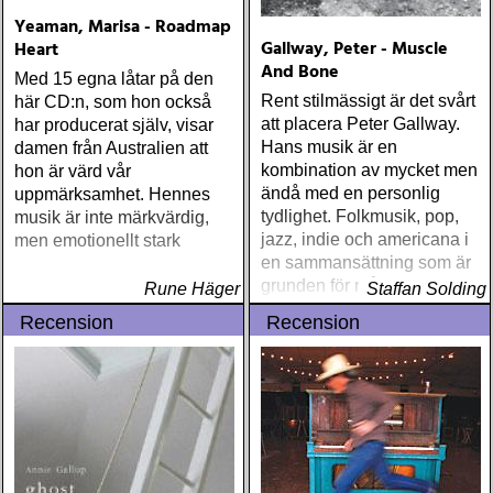
Yeaman, Marisa - Roadmap
Gallway, Peter - Muscle
Heart
And Bone
Med 15 egna låtar på den
Rent stilmässigt är det svårt
här CD:n, som hon också
att placera Peter Gallway.
har producerat själv, visar
Hans musik är en
damen från Australien att
kombination av mycket men
hon är värd vår
ändå med en personlig
uppmärksamhet. Hennes
tydlighet. Folkmusik, pop,
musik är inte märkvärdig,
jazz, indie och americana i
men emotionellt stark
en sammansättning som är
grunden för många just nu
Rune Häger
Staffan Solding
men som hos Peter blir
Recension
Recension
något speciellt