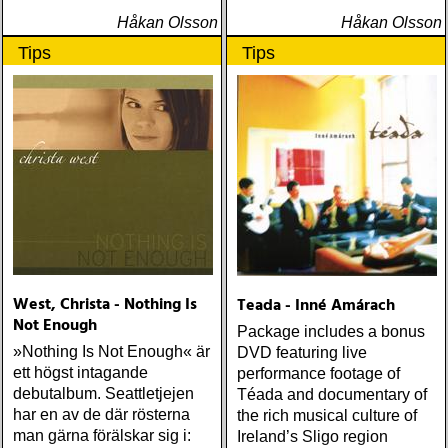
Håkan Olsson
Håkan Olsson
Tips
Tips
West, Christa - Nothing Is
Teada - Inné Amárach
Not Enough
Package includes a bonus
»Nothing Is Not Enough« är
DVD featuring live
ett högst intagande
performance footage of
debutalbum. Seattletjejen
Téada and documentary of
har en av de där rösterna
the rich musical culture of
man gärna förälskar sig i:
Ireland’s Sligo region