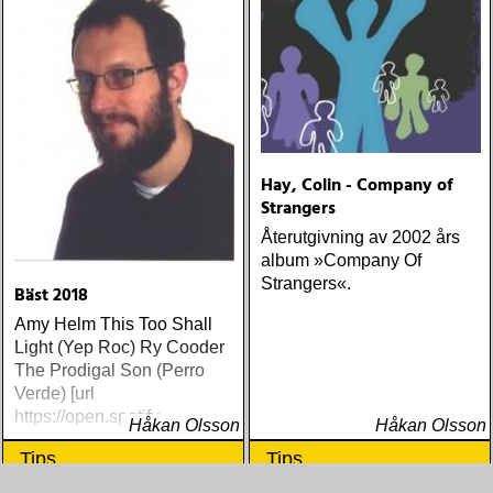
Hay, Colin - Company of
Strangers
Återutgivning av 2002 års
album »Company Of
Strangers«.
Bäst 2018
Amy Helm This Too Shall
Light (Yep Roc) Ry Cooder
The Prodigal Son (Perro
Verde) [url
https://open.spotify
Håkan Olsson
Håkan Olsson
Tips
Tips