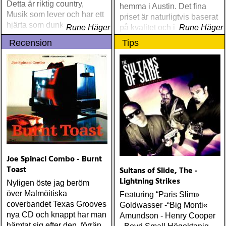
Detta är riktig country,
hemma i Austin. Det fina
Musik som lever och har ett
priset är naturligtvis baserat
hjärta som dunkar
Rune Häger
på kvalitet och inte kvantitet
Rune Häger
Recension
Tips
Joe Spinaci Combo - Burnt
Toast
Sultans of Slide, The -
Lightning Strikes
Nyligen öste jag beröm
över Malmöitiska
Featuring “Paris Slim»
coverbandet Texas Grooves
Goldwasser -“Big Monti«
nya CD och knappt har man
Amundson - Henry Cooper
hämtat sig efter den, förrän