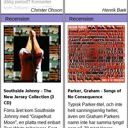
dålig period? Konserter
som Johanneshov 1981
Christer Olsson
Henrik Bæk
som jag tyckte var sådär
Recension
Recension
framstår i ett förklarat ljus
när jag hör Earls Court från
samma år - och med nästan
samma låtar
Southside Johnny - The
Parker, Graham - Songs of
New Jersey Collection (3
No Consequence
CD)
Typisk Parker-titel, och inte
Förra året kom Southside
helt sanningsenlig heller,
Johnny med “Grapefruit
även om Graham Parkers
Moon”, en platta med enbart
namn inte har samma tyngd