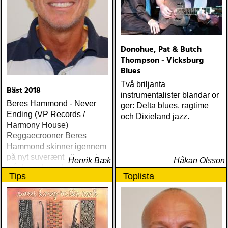
Donohue, Pat & Butch
Thompson - Vicksburg
Blues
Två briljanta
Bäst 2018
instrumentalister blandar or
Beres Hammond - Never
ger: Delta blues, ragtime
Ending (VP Records /
och Dixieland jazz.
Harmony House)
Reggaecrooner Beres
Hammond skinner igennem
på nyt suverænt album, der
Henrik Bæk
Håkan Olsson
måske er hans bedste
Tips
Toplista
gennem tiderne