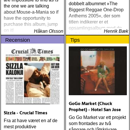
dobbelt albummet »The
the one we are talking
Biggest Reggae One-Drop
about Mouse-a-Mania so if
Anthems 2005«, der som
have the opportunity to
titlen indikerer er et
purchase this album, jump
opsamlingsalbum med de
on it!
Håkan Olsson
Henrik Bæk
bedste numre indenfor den
Recension
Tips
populære reggaestil kaldet
one-drop
GoGo Market (Chuck
Prophet) - Hotel San Jose
Sizzla - Crucial Times
Go Go Market var ett projekt
Fra at have været en af de
som frontades av två
mest produktive
sångare och låtskrivare,