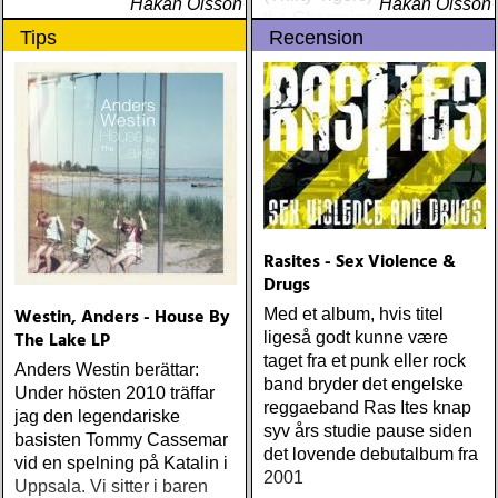
Håkan Olsson
Håkan Olsson
the Champions of the World
Tips
Recension
Stay True (Loose) Slow Fox
Just Like the Birds (Rootsy)
Steve Earle The Low
Highway (New West) Bob
Dylan Another Self Portrait
(Columbia) Halden Electric
Women (Rootsy) Rokia
Traoré Beautiful Africa
(Nonesuch) Sam Baker Say
Grace (Sam Baker Music)
Rasites - Sex Violence &
Guy Clark My Favorite
Drugs
Picture Of You (Dualtone)
Westin, Anders - House By
Med et album, hvis titel
Richard Lindgren Driftwood
The Lake LP
ligeså godt kunne være
(Rootsy) Chip Taylor Block
taget fra et punk eller rock
Out The Sirens Of This
Anders Westin berättar:
band bryder det engelske
Lonely World (Trainwreck)
Under hösten 2010 träffar
reggaeband Ras Ites knap
Nick Cave & The Bad
jag den legendariske
syv års studie pause siden
Seeds Push The Sky Away
basisten Tommy Cassemar
det lovende debutalbum fra
(Bad Seed) Andi Almqvist
vid en spelning på Katalin i
2001
Warsaw Holiday (Rootsy)
Uppsala. Vi sitter i baren