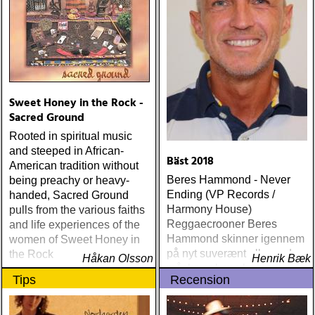
Sweet Honey in the Rock -
Sacred Ground
Rooted in spiritual music
and steeped in African-
Bäst 2018
American tradition without
Beres Hammond - Never
being preachy or heavy-
Ending (VP Records /
handed, Sacred Ground
Harmony House)
pulls from the various faiths
Reggaecrooner Beres
and life experiences of the
Hammond skinner igennem
women of Sweet Honey in
på nyt suverænt album, der
the Rock
Håkan Olsson
Henrik Bæk
måske er hans bedste
Tips
Recension
gennem tiderne