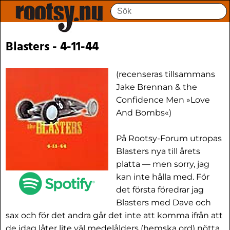
Blasters - 4-11-44
(recenseras tillsammans
Jake Brennan & the
Confidence Men »Love
And Bombs«)
På Rootsy-Forum utropas
Blasters nya till årets
platta — men sorry, jag
kan inte hålla med. För
det första föredrar jag
Blasters med Dave och
sax och för det andra går det inte att komma ifrån att
de idag låter lite väl medelålders (hemska ord) nötta,