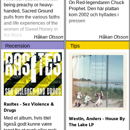
On Red-legendaren Chuck
being preachy or heavy-
Prophet. Den här plattan
handed, Sacred Ground
kom 2002 och hyllades i
pulls from the various faiths
pressen
and life experiences of the
women of Sweet Honey in
the Rock
Håkan Olsson
Håkan Olsson
Recension
Tips
Rasites - Sex Violence &
Drugs
Westin, Anders - House By
Med et album, hvis titel
The Lake LP
ligeså godt kunne være