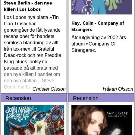
Steve Berlin - den nye
Through Life Louie And The
killen i Los Lobos
Lovers - The Complete
Los Lobos nya platta »Tin
Recordings Leonard
Hay, Colin - Company of
Can Trust« har
Cohen- Live In London Bad
Strangers
genomgående fått lysande
Liver & Brustna hjärtan -
recensioner för bandets
Tom Waits på svenska (CD
Återutgivning av 2002 års
sömlösa blandning av allt
& konsert på Södra Teatern,
album »Company Of
från tex-mex till Grateful
Stockholm) Rod Stewart -
Strangers«.
Dead-rock och ren Freddie
Sessions 1971-1998
King-blues. ootsy.nu
Bläckfisken (TV-serie) The
passade på att prata med
Company (DVD-miniserie)
den nya killen i bandet om
Danger Man (TV-serie) Ken
den nya plattan – Steve
Burn´s The West (DVD-
Berlin har bara varit med i
miniserie) Camilla Grebe &
Christer Olsson
Håkan Olsson
25 år…
Åsa Träff Nån sorts frid
Recension
Recension
(bok) Spooks (TV-serie)
Pluras kokbok Naked City
(DVD; TV-serie) 87th
Precinct (DVD; TV-serie)
The Defenders (TV-serie)
Lennart Persson - Musik