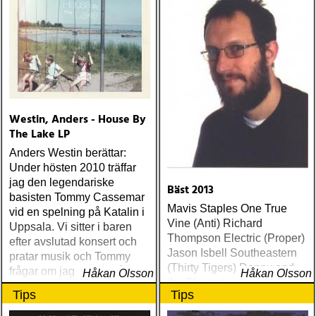
Westin, Anders - House By
The Lake LP
Anders Westin berättar:
Under hösten 2010 träffar
jag den legendariske
Bäst 2013
basisten Tommy Cassemar
Mavis Staples One True
vid en spelning på Katalin i
Vine (Anti) Richard
Uppsala. Vi sitter i baren
Thompson Electric (Proper)
efter avslutad konsert och
Jason Isbell Southeastern
pratar musik och Tommy
(Thirty Tigers) Danny and
frågar om jag spelar något
Håkan Olsson
Håkan Olsson
the Champions of the World
instrument
Tips
Tips
Stay True (Loose) Slow Fox
Just Like the Birds (Rootsy)