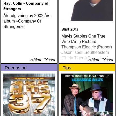
Hay, Colin - Company of
Strangers
Återutgivning av 2002 års
album »Company Of
Strangers«.
Bäst 2013
Mavis Staples One True
Vine (Anti) Richard
Thompson Electric (Proper)
Jason Isbell Southeastern
(Thirty Tigers) Danny and
Håkan Olsson
Håkan Olsson
the Champions of the World
Recension
Tips
Stay True (Loose) Slow Fox
Just Like the Birds (Rootsy)
Steve Earle The Low
Highway (New West) Bob
Dylan Another Self Portrait
(Columbia) Halden Electric
Women (Rootsy) Rokia
Traoré Beautiful Africa
(Nonesuch) Sam Baker Say