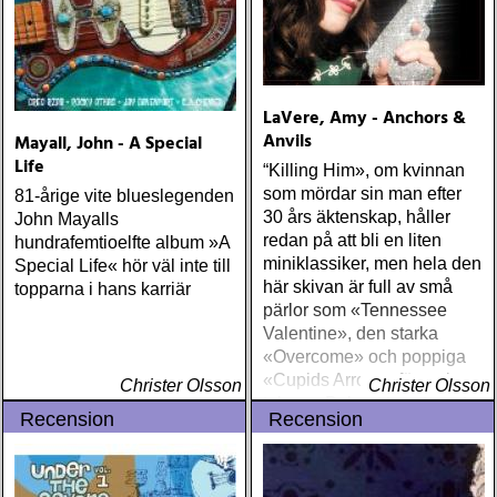
Non Stop – Pet Sounds I
våra hjärtan (bok) Peter
LeMarc/Lennart Persson -
100 sånger (bok) Willy Clay
Band - Blue
LaVere, Amy - Anchors &
Anvils
Mayall, John - A Special
Life
“Killing Him», om kvinnan
som mördar sin man efter
81-årige vite blueslegenden
30 års äktenskap, håller
John Mayalls
redan på att bli en liten
hundrafemtioelfte album »A
miniklassiker, men hela den
Special Life« hör väl inte till
här skivan är full av små
topparna i hans karriär
pärlor som «Tennessee
Valentine», den starka
«Overcome» och poppiga
«Cupids Arrow», för att inte
Christer Olsson
Christer Olsson
tala om Dylan-lika «Time Is
Recension
Recension
A Train» och den ömsinta
tolkningen av Dylans «I´ll
Remember You”