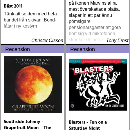
på ikonen Marvins allra
Bäst 2011
mest överskattade platta,
Tänk att se dem med hela
släpar in ett par ännu
bandet från skivan! Bond-
pömsigare
låtar i ny kostym
pensionärsgäster att göra
bort sig vid mikrofonen,
skänker delar av intäkterna
Christer Olsson
Tony Ernst
till stormen Katrinas offer,
Recension
Recension
meddelar att de spelar på
instrument av märket
Jupiter samt faktiskt, då och
då, också hittar en jazznerv
som leder till viss försoning
och värdighet
Southside Johnny -
Blasters - Fun on a
Grapefruit Moon – The
Saturday Night