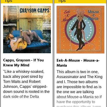
Tips
Tips
upplevelser och historier
från en ung mans liv
Capps, Grayson - If You
Eek-A-Mouse - Mouse-a-
Knew My Mind
Mania
"Like a whiskey-soaked,
This album is two in one,
back alley poet sired by
Assassinator and The King
Tom Waits and Robert
and I. Those two albums
Johnson, Capps' stripped-
are impossible to find as is
down sound is rooted in the
the one we are talking
dark side of the Delta
about Mouse-a-Mania so if
have the opportunity to
purchase this album, jump