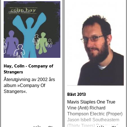
rytmkomp och snygg
hönsnät
stämsång à la sextiotalets
huvudfåra
Hay, Colin - Company of
Strangers
Återutgivning av 2002 års
album »Company Of
Strangers«.
Bäst 2013
Mavis Staples One True
Vine (Anti) Richard
Thompson Electric (Proper)
Jason Isbell Southeastern
(Thirty Tigers) Danny and