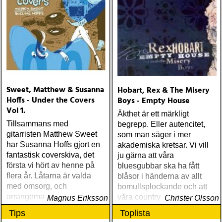
Sweet, Matthew & Susanna
Hobart, Rex & The Misery
Hoffs - Under the Covers
Boys - Empty House
Vol 1.
Äkthet är ett märkligt
Tillsammans med
begrepp. Eller autencitet,
gitarristen Matthew Sweet
som man säger i mer
har Susanna Hoffs gjort en
akademiska kretsar. Vi vill
fantastisk coverskiva, det
ju gärna att våra
första vi hört av henne på
bluesgubbar ska ha fått
flera år. Låtarna är valda
blåsor i händerna av allt
med omsorg, och
bomullsplockande och att
arrangemangen väl
våra countrymusiker ska ha
Magnus Eriksson
Christer Olsson
sammanhållna: mjukt
duckat för flygande flaskor
Tips
Toplista
mullrande gitarr, följsamt
bakom sågspånsbarernas