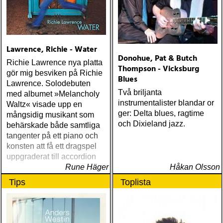
Lawrence, Richie - Water
Donohue, Pat & Butch
Richie Lawrence nya platta
Thompson - Vicksburg
gör mig besviken på Richie
Blues
Lawrence. Solodebuten
Två briljanta
med albumet »Melancholy
instrumentalister blandar or
Waltz« visade upp en
ger: Delta blues, ragtime
mångsidig musikant som
och Dixieland jazz.
behärskade både samtliga
tangenter på ett piano och
konsten att få ett dragspel
uppgraderat till accordion
Rune Häger
Håkan Olsson
Tips
Toplista