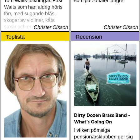
Tom Waits-tolkningar. Fast
som på 70-talet längre
Waits som han aldrig hörts
förr, med sugande blås,
skogar av violiner, kåta
saxar och en Southside i
Christer Olsson
Christer Olsson
toppform. Kritikerna var
Toplista
Recension
extatiska, men själv
fastnade jag aldrig riktigt
Dirty Dozen Brass Band -
What’s Going On
I vilken pömsiga
pensionärsklubben ger sig