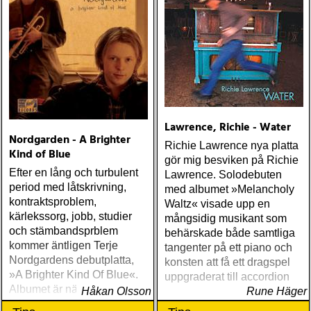
Lawrence, Richie - Water
Nordgarden - A Brighter
Richie Lawrence nya platta
Kind of Blue
gör mig besviken på Richie
Efter en lång och turbulent
Lawrence. Solodebuten
period med låtskrivning,
med albumet »Melancholy
kontraktsproblem,
Waltz« visade upp en
kärlekssorg, jobb, studier
mångsidig musikant som
och stämbandsprblem
behärskade både samtliga
kommer äntligen Terje
tangenter på ett piano och
Nordgardens debutplatta,
konsten att få ett dragspel
»A Brighter Kind Of Blue«.
uppgraderat till accordion
Albumet är nära, enkelt och
Håkan Olsson
Rune Häger
ärligt och handlar om