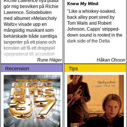
Richie Lawrence nya platta
Knew My Mind
gör mig besviken på Richie
"Like a whiskey-soaked,
Lawrence. Solodebuten
back alley poet sired by
med albumet »Melancholy
Tom Waits and Robert
Waltz« visade upp en
Johnson, Capps' stripped-
mångsidig musikant som
down sound is rooted in the
behärskade både samtliga
dark side of the Delta
tangenter på ett piano och
konsten att få ett dragspel
uppgraderat till accordion
Rune Häger
Håkan Olsson
Recension
Tips