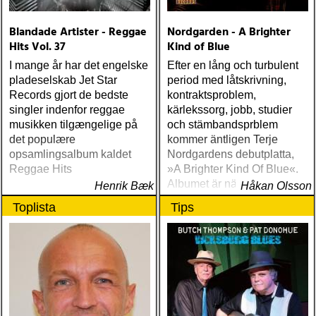
Blandade Artister - Reggae
Nordgarden - A Brighter
Hits Vol. 37
Kind of Blue
I mange år har det engelske
Efter en lång och turbulent
pladeselskab Jet Star
period med låtskrivning,
Records gjort de bedste
kontraktsproblem,
singler indenfor reggae
kärlekssorg, jobb, studier
musikken tilgængelige på
och stämbandsprblem
det populære
kommer äntligen Terje
opsamlingsalbum kaldet
Nordgardens debutplatta,
Reggae Hits
»A Brighter Kind Of Blue«.
Albumet är nära, enkelt och
Henrik Bæk
Håkan Olsson
ärligt och handlar om
Toplista
Tips
upplevelser och historier
från en ung mans liv