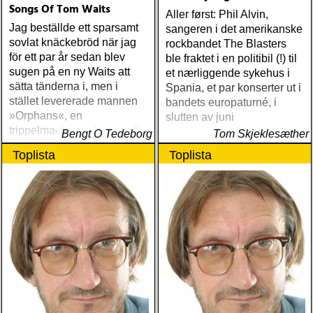
Songs Of Tom Waits
Aller først: Phil Alvin,
Jag beställde ett sparsamt
sangeren i det amerikanske
sovlat knäckebröd när jag
rockbandet The Blasters
för ett par år sedan blev
ble fraktet i en politibil (!) til
sugen på en ny Waits att
et nærliggende sykehus i
sätta tänderna i, men i
Spania, et par konserter ut i
stället levererade mannen
bandets europaturné, i
»Orphans«, en
slutten av juni
trippelmacka med extra allt
Bengt O Tedeborg
Tom Skjeklesæther
Toplista
Toplista