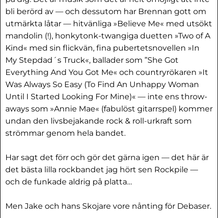
bli berörd av — och dessutom har Brennan gott om
utmärkta låtar — hitvänliga »Believe Me« med utsökt
mandolin (!), honkytonk-twangiga duetten »Two of A
Kind« med sin flickvän, fina pubertetsnovellen »In
My Stepdad´s Truck«, ballader som ”She Got
Everything And You Got Me« och countryrökaren »It
Was Always So Easy (To Find An Unhappy Woman
Until I Started Looking For Mine)« — inte ens throw-
aways som »Annie Mae« (fabulöst gitarrspel) kommer
undan den livsbejakande rock & roll-urkraft som
strömmar genom hela bandet.
Har sagt det förr och gör det gärna igen — det här är
det bästa lilla rockbandet jag hört sen Rockpile —
och de funkade aldrig på platta…
Men Jake och hans Skojare vore nånting för Debaser.