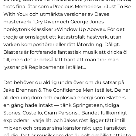
trots fina låtar som »Precious Memories«, »Just To Be
With You« och utmärkta versioner av Daves
mästerverk ”Dry River« och George Jones
honkytonk-klassiker »Window Up Above«. För det
tredje är omslaget ett katastrofalt hastverk, utan
varken kompositörer eller rätt låtordning. Dåligt.
Blasters är fortfarande fantastisk musik att dricka öl
till, men det är också lätt hänt att man tror man
lyssnar på Replacements i stället…
Det behöver du aldrig undra över om du satsar på
Jake Brennan & The Confidence Men i stället. De har
all den ungdom och explosiva energi som Blasters
en gång hade intakt — tänk Springsteen, tidiga
Stones, Costello, Gram Parsons... Bandet fullkomligt
exploderar i varje låt, och Jakes röst ligger tätt intill
micken och pressar sina känslor rakt upp i ansiktet
på dig. Det är musik som det är helt omöjligt att inte