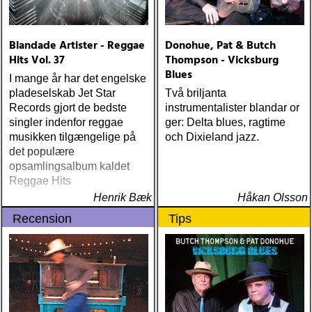
Grace (Sam Baker Music)
Guy Clark My Favorite
Picture Of You (Dualtone)
Blandade Artister - Reggae
Donohue, Pat & Butch
Richard Lindgren Driftwood
Hits Vol. 37
Thompson - Vicksburg
(Rootsy) Chip Taylor Block
Blues
Out The Sirens Of This
I mange år har det engelske
Lonely World (Trainwreck)
pladeselskab Jet Star
Två briljanta
Nick Cave & The Bad
Records gjort de bedste
instrumentalister blandar or
Seeds Push The Sky Away
singler indenfor reggae
ger: Delta blues, ragtime
(Bad Seed) Andi Almqvist
musikken tilgængelige på
och Dixieland jazz.
Warsaw Holiday (Rootsy)
det populære
Townes Van Zandt
opsamlingsalbum kaldet
Sunshine Boy: The
Reggae Hits
Unheard Studio Sessions &
Henrik Bæk
Håkan Olsson
Demos 1971-1972
Recension
Tips
(Omnivore) Naturligtvis
borde alla årets Rootsy-
plattor vara med på listan,
men jag har istället valt att
bara lista de plattor jag
lyssnat på väsentligt mycket
mer än vad tjänsten kräver