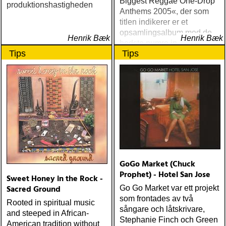
Biggest Reggae One-Drop
produktionshastigheden
Anthems 2005«, der som
titlen indikerer er et
opsamlingsalbum med de
Henrik Bæk
Henrik Bæk
bedste numre indenfor den
Tips
Tips
populære reggaestil kaldet
one-drop
GoGo Market (Chuck
Prophet) - Hotel San Jose
Sweet Honey in the Rock -
Sacred Ground
Go Go Market var ett projekt
som frontades av två
Rooted in spiritual music
sångare och låtskrivare,
and steeped in African-
Stephanie Finch och Green
American tradition without