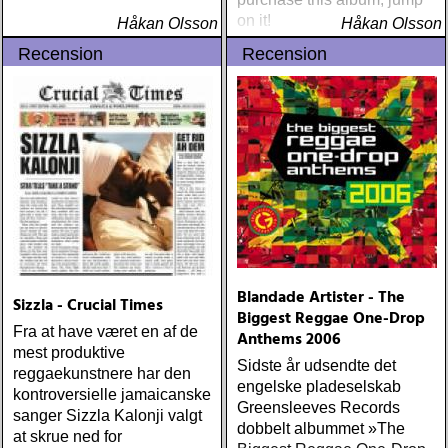
on it!
Håkan Olsson
Håkan Olsson
Recension
Recension
Blandade Artister - The
Sizzla - Crucial Times
Biggest Reggae One-Drop
Fra at have været en af de
Anthems 2006
mest produktive
Sidste år udsendte det
reggaekunstnere har den
engelske pladeselskab
kontroversielle jamaicanske
Greensleeves Records
sanger Sizzla Kalonji valgt
dobbelt albummet »The
at skrue ned for