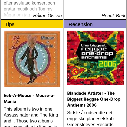
Townes Van Zandt
efter avslutad konsert och
Sunshine Boy: The
pratar musik och Tommy
Unheard Studio Sessions &
frågar om jag spelar något
Håkan Olsson
Henrik Bæk
Demos 1971-1972
instrument
Tips
Recension
(Omnivore) Naturligtvis
borde alla årets Rootsy-
plattor vara med på listan,
men jag har istället valt att
bara lista de plattor jag
lyssnat på väsentligt mycket
mer än vad tjänsten kräver
Blandade Artister - The
Eek-A-Mouse - Mouse-a-
Biggest Reggae One-Drop
Mania
Anthems 2006
This album is two in one,
Sidste år udsendte det
Assassinator and The King
engelske pladeselskab
and I. Those two albums
Greensleeves Records
are impossible to find as is