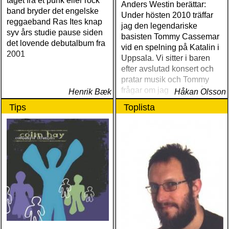
taget fra et punk eller rock
Anders Westin berättar:
band bryder det engelske
Under hösten 2010 träffar
reggaeband Ras Ites knap
jag den legendariske
syv års studie pause siden
basisten Tommy Cassemar
det lovende debutalbum fra
vid en spelning på Katalin i
2001
Uppsala. Vi sitter i baren
efter avslutad konsert och
pratar musik och Tommy
frågar om jag spelar något
Henrik Bæk
Håkan Olsson
instrument
Tips
Toplista