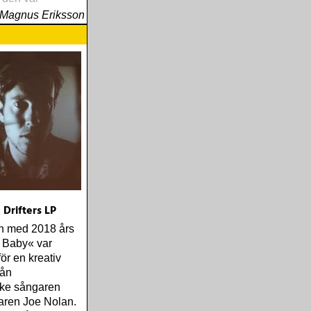
Magnus Eriksson
 Drifters LP
n med 2018 års
 Baby« var
för en kreativ
rån
ke sångaren
varen Joe Nolan.