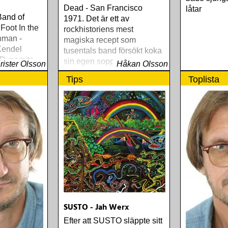
Dead - San Francisco
låtar
Band of
1971. Det är ett av
Foot In the
rockhistoriens mest
hman -
magiska recept som
endel
tusentals band försökt koka
t Dynamite
sin egen soppa av
rister Olsson
Håkan Olsson
n - Movitz
Tips
Toplista
ayne -
lads Louise
ndra sedan
uther
osaurs Run
 Alvin & The
roline af
ag det igen
ether
uie And The
omplete
nard
SUSTO - Jah Werx
 London Bad
hjärtan -
Efter att SUSTO släppte sitt