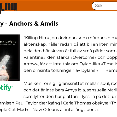
y - Anchors & Anvils
“Killing Him», om kvinnan som mördar sin ma
äktenskap, håller redan på att bli en liten mi
hela den här skivan är full av små pärlor so
Valentine», den starka «Overcome» och pop
Arrow», för att inte tala om Dylan-lika «Time I
den ömsinta tolkningen av Dylans «I´ll Rem
Musiken rör sig i gränssnittet mellan soul, r
och det är inte bara Amys loja, sensuella Mar
som lyfter den här plattan – lyssna på det f
ummisen Paul Taylor drar igång i Carla Thomas obskyra »Tha
le Get Mad« – New Orleans är inte långt borta.