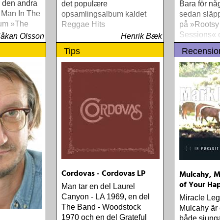
r den andra
det populære
Bara för n
r Man In The
opsamlingsalbum kaldet
sedan släpp
bum »The
Reggae Hits
på »Rootsy
angers«,
Sessions« o
åkan Olsson
Henrik Bæk
t.
dags för ny
Tips
Recensio
»Drifters«
Cordovas - Cordovas LP
Mulcahy, Ma
of Your Ha
Man tar en del Laurel
Canyon - LA 1969, en del
Miracle Le
The Band - Woodstock
Mulcahy är 
1970 och en del Grateful
både sjunga