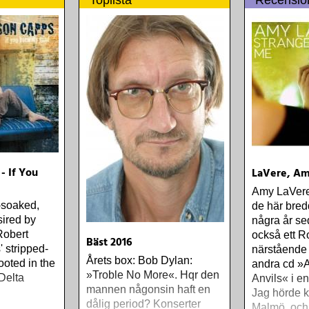
Toplista
Recensio
- If You
LaVere, Am
Amy LaVere
-soaked,
de här bred
sired by
några år se
Robert
också ett R
Bäst 2016
 stripped-
närstående
Årets box: Bob Dylan:
ooted in the
andra cd »
»Troble No More«. Hqr den
 Delta
Anvils« i e
mannen någonsin haft en
Jag hörde k
dålig period? Konserter
Malmö, och