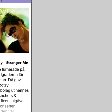
n
y - Stranger Me
 turnerade på
dgraderna för
dan. Då gav
ootsy
 bolag ut hennes
Anchors &
n licensutgåva.
onserten i
 den var