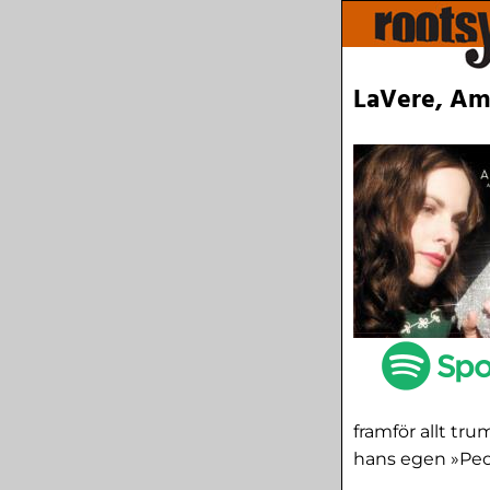
LaVere, Am
framför allt tr
hans egen »Peop