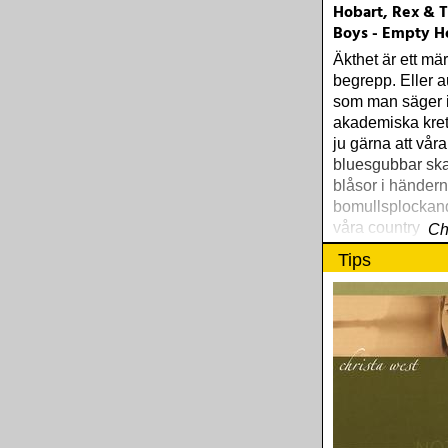
Hobart, Rex & 
Boys - Empty H
Äkthet är ett mär
begrepp. Eller a
som man säger 
akademiska krets
ju gärna att våra
bluesgubbar ska 
blåsor i händern
bomullsplockand
våra countrymus
Ch
duckat för flyga
Tips
bakom sågspån
hönsnät