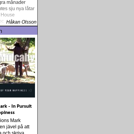
ågra månader
tes sju nya låtar
 House
ch nu är det
Håkan Olsson
a albumet
n
rk - In Pursuit
ppiness
gions Mark
en jävel på att
 och skriva