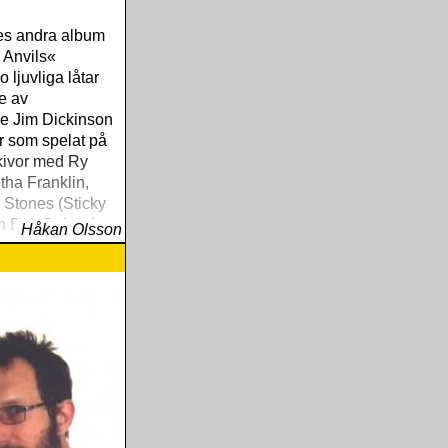
s andra album
 Anvils«
o ljuvliga låtar
e av
e Jim Dickinson
r som spelat på
kivor med Ry
tha Franklin,
 Stones (Sticky
h Bob Dylan (en
Håkan Olsson
elation som
g från »Blonde on
l »Time Out Of
 som producerat
tor som Big Stars
er Lovers«, The
ts' »Pleased
« and sonens
rth Mississippi