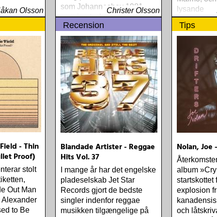
som Johanneshov 1981
lysande
åkan Olsson
Christer Olsson
som jag tyckte var sådär
Recension
Tips
framstår i ett förklarat ljus
när jag hör Earls Court från
samma år - och med nästan
samma låtar
Field - Thin
Blandade Artister - Reggae
Nolan, Joe -
llet Proof)
Hits Vol. 37
Återkomste
terar stolt
I mange år har det engelske
album »Cry
tiketten,
pladeselskab Jet Star
startskottet 
de Out Man
Records gjort de bedste
explosion f
a Alexander
singler indenfor reggae
kanadensis
Used to Be
musikken tilgængelige på
och låtskri