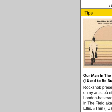
H
Tips
Our Man In The 
(I Used to Be Bu
Rocksnob presen
en ny artist på e
London-basera
In The Field ak
Ellis. »Thin (I 