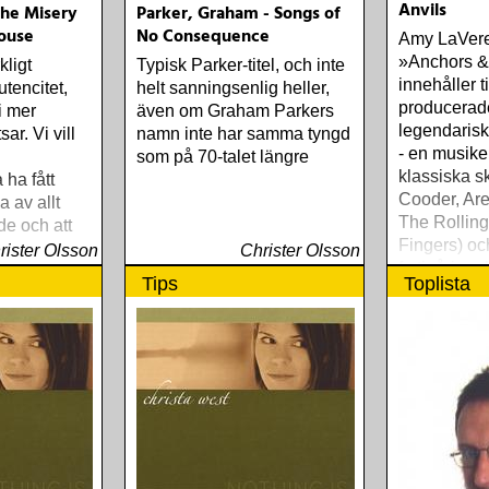
Anvils
The Misery
Parker, Graham - Songs of
ouse
No Consequence
Amy LaVere
»Anchors &
kligt
Typisk Parker-titel, och inte
innehåller ti
utencitet,
helt sanningsenlig heller,
producerad
i mer
även om Graham Parkers
legendarisk
ar. Vi vill
namn inte har samma tyngd
- en musike
som på 70-talet längre
klassiska s
ha fått
Cooder, Are
a av allt
The Rolling
e och att
Fingers) oc
iker ska ha
rister Olsson
Christer Olsson
fyrtioårig r
nde flaskor
Tips
Toplista
sträcker si
sbarernas
Blonde« til
Mind«) och
viktiga plat
»Third/Sist
Replacemen
To Meet Me
band The No
Allstars