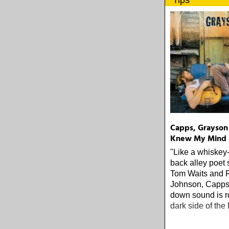
Tips
Capps, Grayson 
Knew My Mind
"Like a whiskey
back alley poet 
Tom Waits and 
Johnson, Capps'
down sound is r
dark side of the