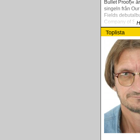
Bullet Proof)« ä
singeln från Ou
Fields debutal
Company of Str
H
som släpps i hös
Toplista