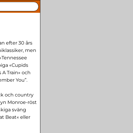
n efter 30 års
niklassiker, men
m «Tennessee
piga «Cupids
s A Train» och
ember You”.
ock och country
ilyn Monroe-röst
unkiga sväng
t Beat« eller