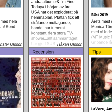
venska (CD
andra album »& I'm Fine
dra Teatern,
Today« i början av året i
Stewart -
USA har det exploderat på
Bäst 2019
1998
hemmaplan. Plattan fick ett
 med hela
Årets mest 
-serie) The
strålande mottagande,
van! Bond-
Monica Tör
iniserie)
bandet har turnerat
med »Under
-serie) Ken
konstant, flera stora TV-
(MT Music P
t (DVD-
shower...allt sammantaget
Gripande lå
lla Grebe &
har gjort SUSTO till ett hett
rister Olsson
Håkan Olsson
gitarrister, 
ts frid
namn
Recension
Tips
och Monica 
V-serie)
än på länge
aked City
Tobias (såg
 87th
den snygga
TV-serie)
TV-serie)
 - Musik
Sounds I
k) Peter
Persson -
) Willy Clay
LaVere, Am