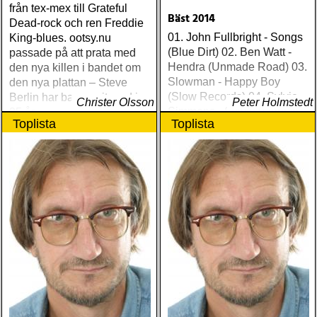
från tex-mex till Grateful
Bäst 2014
Dead-rock och ren Freddie
01. John Fullbright - Songs
King-blues. ootsy.nu
(Blue Dirt) 02. Ben Watt -
passade på att prata med
Hendra (Unmade Road) 03.
den nya killen i bandet om
Slowman - Happy Boy
den nya plattan – Steve
(Slow Records) 04. Sylvie
Berlin har bara varit med i
Christer Olsson
Peter Holmstedt
Simmons - Sylvie (Light In
25 år…
Toplista
Toplista
The Attic) 05. Ethan Johns -
The Reckoning (Three
Crows) 06. Ray
Lamontagne - Supernova
(Stone Dwarf) 07