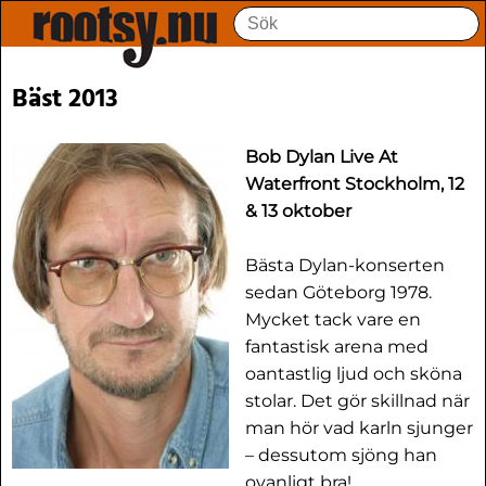
Bäst 2013
Bob Dylan Live At
Waterfront Stockholm, 12
& 13 oktober
Bästa Dylan-konserten
sedan Göteborg 1978.
Mycket tack vare en
fantastisk arena med
oantastlig ljud och sköna
stolar. Det gör skillnad när
man hör vad karln sjunger
– dessutom sjöng han
ovanligt bra!