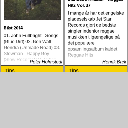
Hits Vol. 37
I mange år har det engelske
pladeselskab Jet Star
Records gjort de bedste
Bäst 2014
singler indenfor reggae
01. John Fullbright - Songs
musikken tilgængelige på
(Blue Dirt) 02. Ben Watt -
det populære
Hendra (Unmade Road) 03.
opsamlingsalbum kaldet
Slowman - Happy Boy
Reggae Hits
(Slow Records) 04. Sylvie
Peter Holmstedt
Henrik Bæk
Simmons - Sylvie (Light In
Tips
Tips
The Attic) 05. Ethan Johns -
The Reckoning (Three
Crows) 06. Ray
Lamontagne - Supernova
(Stone Dwarf) 07