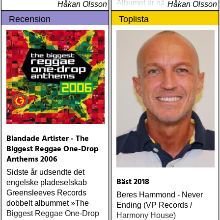
Albumet är nära, enkelt och
Håkan Olsson
Håkan Olsson
ärligt och handlar om
Recension
Toplista
upplevelser och historier
från en ung mans liv
Blandade Artister - The
Biggest Reggae One-Drop
Anthems 2006
Sidste år udsendte det
Bäst 2018
engelske pladeselskab
Greensleeves Records
Beres Hammond - Never
dobbelt albummet »The
Ending (VP Records /
Biggest Reggae One-Drop
Harmony House)