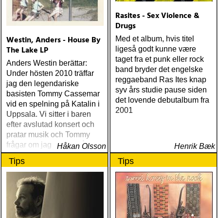
LeMarc/Lennart Persson -
100 sånger (bok) Willy Clay
Rasites - Sex Violence &
Band - Blue
Drugs
Westin, Anders - House By
Med et album, hvis titel
The Lake LP
ligeså godt kunne være
taget fra et punk eller rock
Anders Westin berättar:
band bryder det engelske
Under hösten 2010 träffar
reggaeband Ras Ites knap
jag den legendariske
syv års studie pause siden
basisten Tommy Cassemar
det lovende debutalbum fra
vid en spelning på Katalin i
2001
Uppsala. Vi sitter i baren
efter avslutad konsert och
pratar musik och Tommy
frågar om jag spelar något
Håkan Olsson
Henrik Bæk
instrument
Tips
Tips