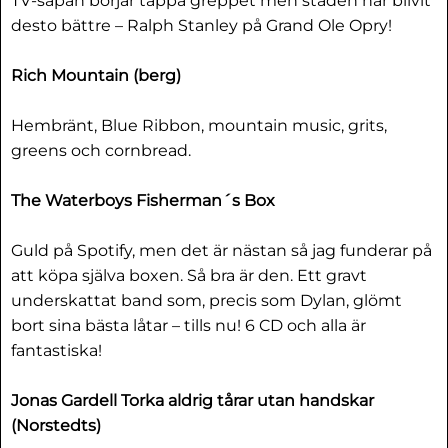
TV-såpan börjar tappa greppet men staden har blivit
desto bättre – Ralph Stanley på Grand Ole Opry!
Rich Mountain (berg)
Hembränt, Blue Ribbon, mountain music, grits,
greens och cornbread.
The Waterboys Fisherman´s Box
Guld på Spotify, men det är nästan så jag funderar på
att köpa själva boxen. Så bra är den. Ett gravt
underskattat band som, precis som Dylan, glömt
bort sina bästa låtar – tills nu! 6 CD och alla är
fantastiska!
Jonas Gardell Torka aldrig tårar utan handskar
(Norstedts)