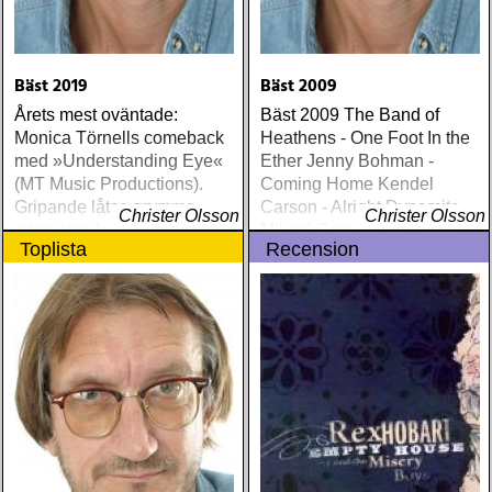
Bäst 2019
Bäst 2009
Årets mest oväntade:
Bäst 2009 The Band of
Monica Törnells comeback
Heathens - One Foot In the
med »Understanding Eye«
Ether Jenny Bohman -
(MT Music Productions).
Coming Home Kendel
Gripande låtar, grymma
Carson - Alright Dynamite
Christer Olsson
Christer Olsson
gitarrister, fantastiskt ljud
Mikael Samuelson - Movitz
Toplista
Recension
och Monica sjunger bättre
Howard Eliott Payne -
än på länge. Tacka sönerna
Bright Light Ballads Louise
Tobias (såg) och Mattias för
Hoffsten - På andra sedan
den snygga produktionen
Vättern James Luther
Dickinson - Dinosaurs Run
In Circles Dave Alvin & The
Guilty Women Caroline af
Ugglas -Så gör jag det igen
Bob Dylan - Together
Through Life Louie And The
Lovers - The Complete