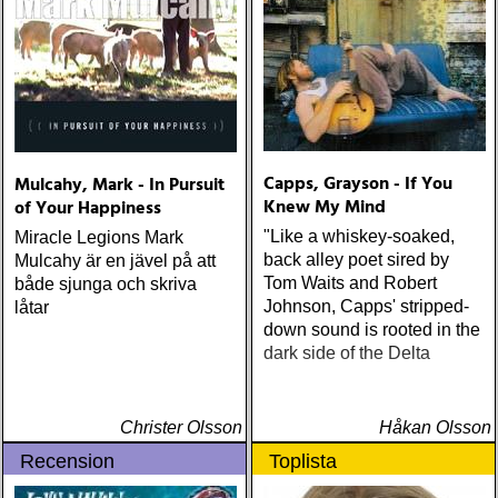
Capps, Grayson - If You
Mulcahy, Mark - In Pursuit
Knew My Mind
of Your Happiness
"Like a whiskey-soaked,
Miracle Legions Mark
back alley poet sired by
Mulcahy är en jävel på att
Tom Waits and Robert
både sjunga och skriva
Johnson, Capps' stripped-
låtar
down sound is rooted in the
dark side of the Delta
Christer Olsson
Håkan Olsson
Recension
Toplista