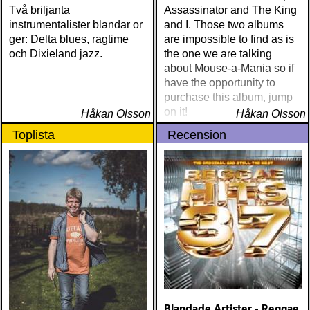
Två briljanta
Assassinator and The King
instrumentalister blandar or
and I. Those two albums
ger: Delta blues, ragtime
are impossible to find as is
och Dixieland jazz.
the one we are talking
about Mouse-a-Mania so if
have the opportunity to
purchase this album, jump
on it!
Håkan Olsson
Håkan Olsson
Toplista
Recension
Blandade Artister - Reggae