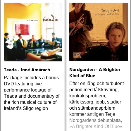
Nordgarden - A Brighter
Teada - Inné Amárach
Kind of Blue
Package includes a bonus
Efter en lång och turbulent
DVD featuring live
period med låtskrivning,
performance footage of
kontraktsproblem,
Téada and documentary of
kärlekssorg, jobb, studier
the rich musical culture of
och stämbandsprblem
Ireland’s Sligo region
kommer äntligen Terje
Nordgardens debutplatta,
»A Brighter Kind Of Blue«.