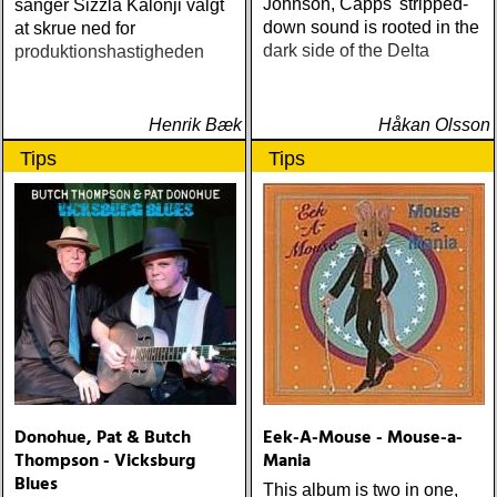
Johnson, Capps' stripped-
sanger Sizzla Kalonji valgt
down sound is rooted in the
at skrue ned for
dark side of the Delta
produktionshastigheden
Henrik Bæk
Håkan Olsson
Tips
Tips
Donohue, Pat & Butch
Eek-A-Mouse - Mouse-a-
Thompson - Vicksburg
Mania
Blues
This album is two in one,