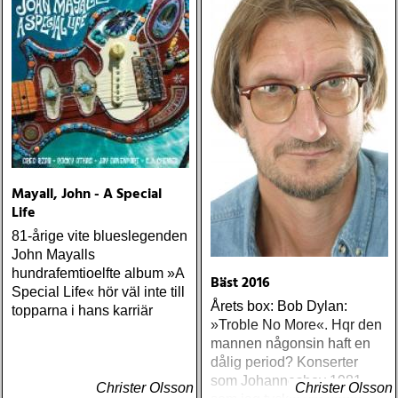
Mayall, John - A Special
Life
81-årige vite blueslegenden
John Mayalls
hundrafemtioelfte album »A
Bäst 2016
Special Life« hör väl inte till
Årets box: Bob Dylan:
topparna i hans karriär
»Troble No More«. Hqr den
mannen någonsin haft en
dålig period? Konserter
som Johanneshov 1981
Christer Olsson
Christer Olsson