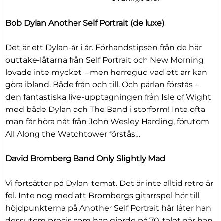
Bob Dylan Another Self Portrait (de luxe)
Det är ett Dylan-år i år. Förhandstipsen från de här
outtake-låtarna från Self Portrait och New Morning
lovade inte mycket – men herregud vad ett arr kan
göra ibland. Både från och till. Och pärlan förstås –
den fantastiska live-upptagningen från Isle of Wight
med både Dylan och The Band i storform! Inte ofta
man får höra nåt från John Wesley Harding, förutom
All Along the Watchtower förstås…
David Bromberg Band Only Slightly Mad
Vi fortsätter på Dylan-temat. Det är inte alltid retro är
fel. Inte nog med att Brombergs gitarrspel hör till
höjdpunkterna på Another Self Portrait här låter han
dessutom precis som han gjorde på 70-talet när han