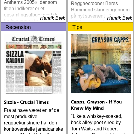
Anthems 2005«, der som
Reggaecrooner Beres
titlen indikerer er et
Hammond skinner igennem
opsamlingsalbum med de
på nyt suverænt album, der
Henrik Bæk
Henrik Bæk
bedste numre indenfor den
måske er hans bedste
Recension
Tips
populære reggaestil kaldet
gennem tiderne
one-drop
Capps, Grayson - If You
Sizzla - Crucial Times
Knew My Mind
Fra at have været en af de
"Like a whiskey-soaked,
mest produktive
back alley poet sired by
reggaekunstnere har den
Tom Waits and Robert
kontroversielle jamaicanske