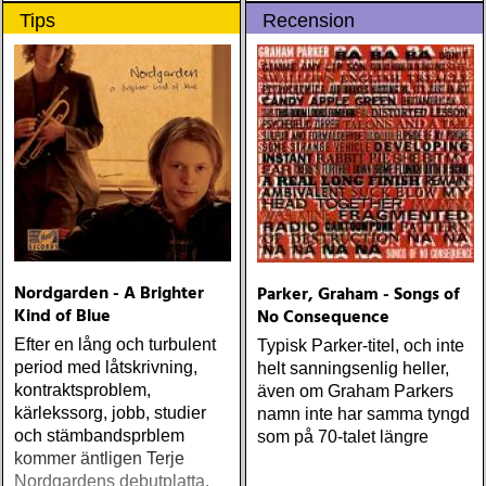
som jag tyckte var sådär
Tips
Recension
framstår i ett förklarat ljus
när jag hör Earls Court från
samma år - och med nästan
samma låtar
Nordgarden - A Brighter
Parker, Graham - Songs of
Kind of Blue
No Consequence
Efter en lång och turbulent
Typisk Parker-titel, och inte
period med låtskrivning,
helt sanningsenlig heller,
kontraktsproblem,
även om Graham Parkers
kärlekssorg, jobb, studier
namn inte har samma tyngd
och stämbandsprblem
som på 70-talet längre
kommer äntligen Terje
Nordgardens debutplatta,