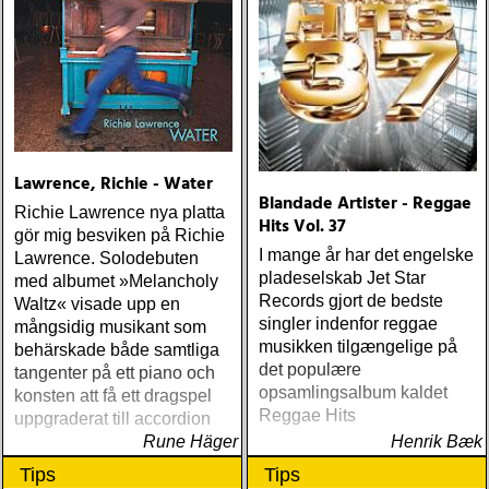
Lawrence, Richie - Water
Blandade Artister - Reggae
Richie Lawrence nya platta
Hits Vol. 37
gör mig besviken på Richie
I mange år har det engelske
Lawrence. Solodebuten
pladeselskab Jet Star
med albumet »Melancholy
Records gjort de bedste
Waltz« visade upp en
singler indenfor reggae
mångsidig musikant som
musikken tilgængelige på
behärskade både samtliga
det populære
tangenter på ett piano och
opsamlingsalbum kaldet
konsten att få ett dragspel
Reggae Hits
uppgraderat till accordion
Rune Häger
Henrik Bæk
Tips
Tips