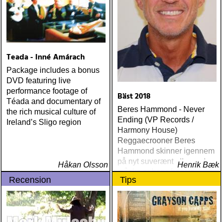
Teada - Inné Amárach
Package includes a bonus
DVD featuring live
performance footage of
Bäst 2018
Téada and documentary of
Beres Hammond - Never
the rich musical culture of
Ending (VP Records /
Ireland’s Sligo region
Harmony House)
Reggaecrooner Beres
Hammond skinner igennem
på nyt suverænt album, der
Håkan Olsson
Henrik Bæk
måske er hans bedste
Recension
Tips
gennem tiderne