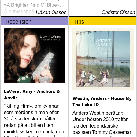
»A Brighter Kind Of Blue«.
Albumet är nära, enkelt och
Håkan Olsson
Christer Olsson
ärligt och handlar om
Recension
Tips
upplevelser och historier
från en ung mans liv
LaVere, Amy - Anchors &
Anvils
Westin, Anders - House By
The Lake LP
“Killing Him», om kvinnan
som mördar sin man efter
Anders Westin berättar:
30 års äktenskap, håller
Under hösten 2010 träffar
redan på att bli en liten
jag den legendariske
miniklassiker, men hela den
basisten Tommy Cassemar