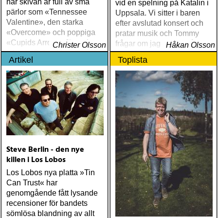
här skivan är full av små
vid en spelning på Katalin i
pärlor som «Tennessee
Uppsala. Vi sitter i baren
Valentine», den starka
efter avslutad konsert och
«Overcome» och poppiga
pratar musik och Tommy
«Cupids Arrow», för att inte
frågar om jag spelar något
Christer Olsson
Håkan Olsson
tala om Dylan-lika «Time Is
instrument
Artikel
Toplista
A Train» och den ömsinta
tolkningen av Dylans «I´ll
Remember You”
Steve Berlin - den nye
killen i Los Lobos
Los Lobos nya platta »Tin
Can Trust« har
genomgående fått lysande
recensioner för bandets
sömlösa blandning av allt