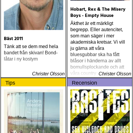
Recordings Leonard
Hobart, Rex & The Misery
Cohen- Live In London Bad
Boys - Empty House
Liver & Brustna hjärtan -
Tom Waits på svenska (CD
Äkthet är ett märkligt
& konsert på Södra Teatern,
begrepp. Eller autencitet,
Stockholm) Rod Stewart -
som man säger i mer
Bäst 2011
Sessions 1971-1998
akademiska kretsar. Vi vill
Tänk att se dem med hela
Bläckfisken (TV-serie) The
ju gärna att våra
bandet från skivan! Bond-
Company (DVD-miniserie)
bluesgubbar ska ha fått
låtar i ny kostym
Danger Man (TV-serie) Ken
blåsor i händerna av allt
Burn´s The West (DVD-
bomullsplockande och att
miniserie) Camilla Grebe &
våra countrymusiker ska ha
Christer Olsson
Christer Olsson
Åsa Träff Nån sorts frid
duckat för flygande flaskor
Tips
Recension
(bok) Spooks (TV-serie)
bakom sågspånsbarernas
Pluras kokbok Naked City
hönsnät
(DVD; TV-serie) 87th
Precinct (DVD; TV-serie)
The Defenders (TV-serie)
Lennart Persson - Musik
Non Stop – Pet Sounds I
våra hjärtan (bok) Peter