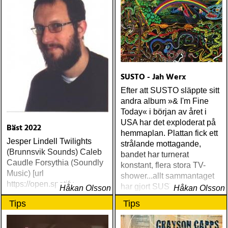
Replacements' »Pleased
To Meet Me« and sonens
band The North Mississippi
Allstars
SUSTO - Jah Werx
Efter att SUSTO släppte sitt
andra album »& I'm Fine
Today« i början av året i
USA har det exploderat på
Bäst 2022
hemmaplan. Plattan fick ett
Jesper Lindell Twilights
strålande mottagande,
(Brunnsvik Sounds) Caleb
bandet har turnerat
Caudle Forsythia (Soundly
konstant, flera stora TV-
Music) [url
shower...allt sammantaget
https://open.spotify
har gjort SUSTO till ett hett
Håkan Olsson
Håkan Olsson
namn
Tips
Tips