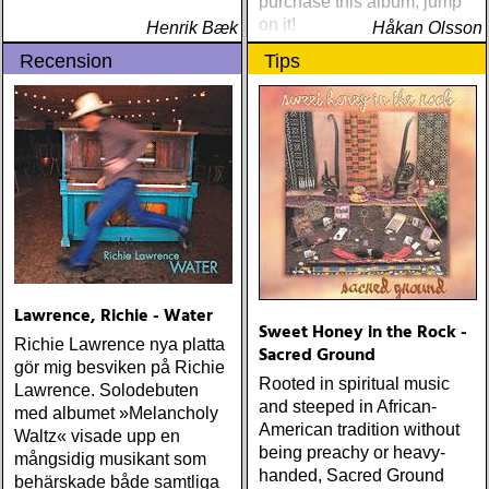
purchase this album, jump
on it!
Henrik Bæk
Håkan Olsson
Recension
Tips
Lawrence, Richie - Water
Sweet Honey in the Rock -
Richie Lawrence nya platta
Sacred Ground
gör mig besviken på Richie
Rooted in spiritual music
Lawrence. Solodebuten
and steeped in African-
med albumet »Melancholy
American tradition without
Waltz« visade upp en
being preachy or heavy-
mångsidig musikant som
handed, Sacred Ground
behärskade både samtliga