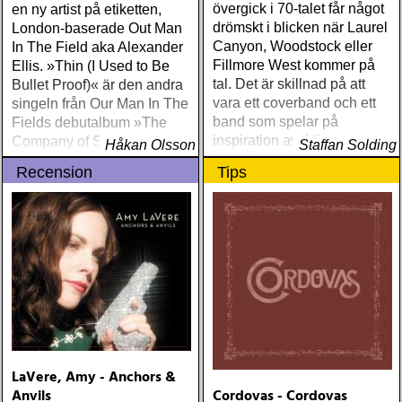
övergick i 70-talet får något
en ny artist på etiketten,
drömskt i blicken när Laurel
London-baserade Out Man
Canyon, Woodstock eller
In The Field aka Alexander
Fillmore West kommer på
Ellis. »Thin (I Used to Be
tal. Det är skillnad på att
Bullet Proof)« är den andra
vara ett coverband och ett
singeln från Our Man In The
band som spelar på
Fields debutalbum »The
inspiration av tidigare
Company of Strangers«,
Håkan Olsson
Staffan Solding
artisters alster
som släpps i höst.
Recension
Tips
LaVere, Amy - Anchors &
Anvils
Cordovas - Cordovas