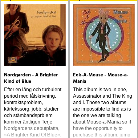
Nordgarden - A Brighter
Eek-A-Mouse - Mouse-a-
Kind of Blue
Mania
Efter en lång och turbulent
This album is two in one,
period med låtskrivning,
Assassinator and The King
kontraktsproblem,
and I. Those two albums
kärlekssorg, jobb, studier
are impossible to find as is
och stämbandsprblem
the one we are talking
kommer äntligen Terje
about Mouse-a-Mania so if
Nordgardens debutplatta,
have the opportunity to
»A Brighter Kind Of Blue«.
purchase this album, jump