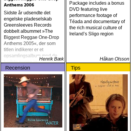
Package includes a bonus
Anthems 2006
DVD featuring live
Sidste år udsendte det
performance footage of
engelske pladeselskab
Téada and documentary of
Greensleeves Records
the rich musical culture of
dobbelt albummet »The
Ireland’s Sligo region
Biggest Reggae One-Drop
Anthems 2005«, der som
titlen indikerer er et
opsamlingsalbum med de
Henrik Bæk
Håkan Olsson
bedste numre indenfor den
Recension
Tips
populære reggaestil kaldet
one-drop