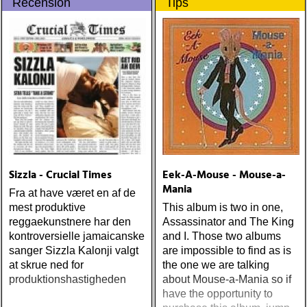
Recension
Tips
»Drifters«
Sizzla - Crucial Times
Eek-A-Mouse - Mouse-a-
Mania
Fra at have været en af de
mest produktive
This album is two in one,
reggaekunstnere har den
Assassinator and The King
kontroversielle jamaicanske
and I. Those two albums
sanger Sizzla Kalonji valgt
are impossible to find as is
at skrue ned for
the one we are talking
produktionshastigheden
about Mouse-a-Mania so if
have the opportunity to