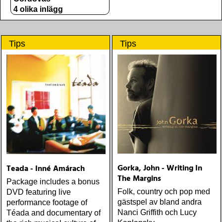
4 olika inlägg
Tips
Tips
Gorka, John - Writing In
Teada - Inné Amárach
The Margins
Package includes a bonus
Folk, country och pop med
DVD featuring live
gästspel av bland andra
performance footage of
Nanci Griffith och Lucy
Téada and documentary of