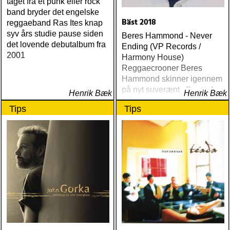
taget fra et punk eller rock
band bryder det engelske
Bäst 2018
reggaeband Ras Ites knap
syv års studie pause siden
Beres Hammond - Never
det lovende debutalbum fra
Ending (VP Records /
2001
Harmony House)
Reggaecrooner Beres
Hammond skinner igennem
på nyt suverænt album, der
Henrik Bæk
Henrik Bæk
måske er hans bedste
Tips
Tips
gennem tiderne