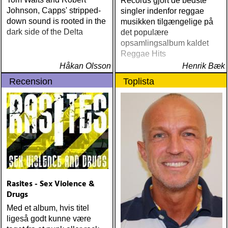
Records gjort de bedste
Johnson, Capps' stripped-
singler indenfor reggae
down sound is rooted in the
musikken tilgængelige på
dark side of the Delta
det populære
opsamlingsalbum kaldet
Reggae Hits
Håkan Olsson
Henrik Bæk
Recension
Toplista
Rasites - Sex Violence &
Drugs
Med et album, hvis titel
ligeså godt kunne være