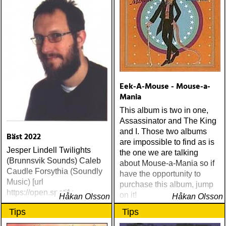
Eek-A-Mouse - Mouse-a-
Mania
This album is two in one,
Assassinator and The King
and I. Those two albums
Bäst 2022
are impossible to find as is
Jesper Lindell Twilights
the one we are talking
(Brunnsvik Sounds) Caleb
about Mouse-a-Mania so if
Caudle Forsythia (Soundly
have the opportunity to
Music) [url
purchase this album, jump
https://open.spotify
on it!
Håkan Olsson
Håkan Olsson
Tips
Tips