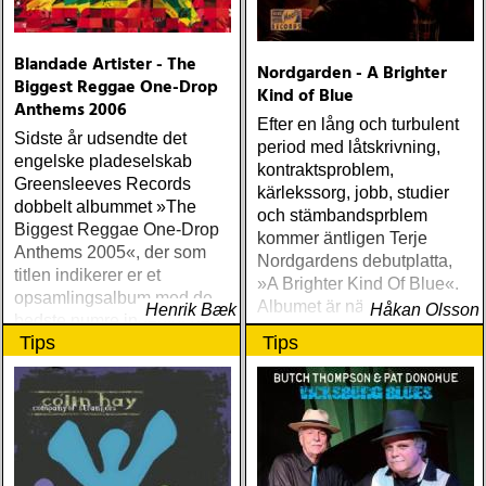
Blandade Artister - The
Nordgarden - A Brighter
Biggest Reggae One-Drop
Kind of Blue
Anthems 2006
Efter en lång och turbulent
Sidste år udsendte det
period med låtskrivning,
engelske pladeselskab
kontraktsproblem,
Greensleeves Records
kärlekssorg, jobb, studier
dobbelt albummet »The
och stämbandsprblem
Biggest Reggae One-Drop
kommer äntligen Terje
Anthems 2005«, der som
Nordgardens debutplatta,
titlen indikerer er et
»A Brighter Kind Of Blue«.
opsamlingsalbum med de
Albumet är nära, enkelt och
Henrik Bæk
Håkan Olsson
bedste numre indenfor den
ärligt och handlar om
Tips
Tips
populære reggaestil kaldet
upplevelser och historier
one-drop
från en ung mans liv