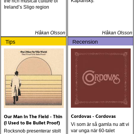
Kaplansky.
the rich musical culture of
Ireland’s Sligo region
Håkan Olsson
Håkan Olsson
Tips
Recension
Cordovas - Cordovas
Our Man In The Field - Thin
(I Used to Be Bullet Proof)
Vi som är så gamla nu att vi
var unga när 60-talet
Rocksnob presenterar stolt