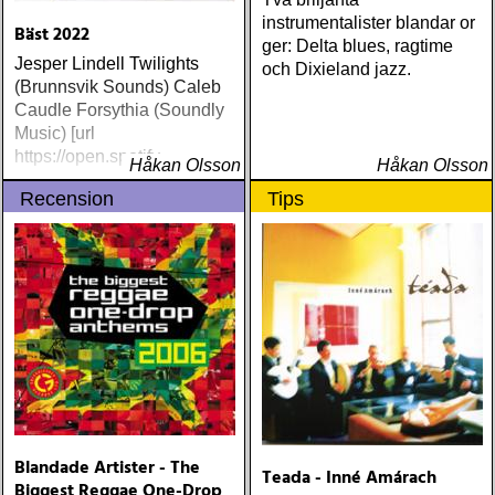
instrumentalister blandar or
Bäst 2022
ger: Delta blues, ragtime
Jesper Lindell Twilights
och Dixieland jazz.
(Brunnsvik Sounds) Caleb
Caudle Forsythia (Soundly
Music) [url
https://open.spotify
Håkan Olsson
Håkan Olsson
Recension
Tips
Blandade Artister - The
Teada - Inné Amárach
Biggest Reggae One-Drop