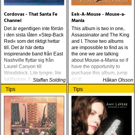
Cordovas - That Santa Fe
Eek-A-Mouse - Mouse-a-
Channel
Mania
Det är egentligen inte förrän
This album is two in one,
i den sista låten »Step-Back
Assassinator and The King
Red« som det riktigt hettar
and I. Those two albums
till. Det är här detta
are impossible to find as is
inspirerande band från East
the one we are talking
Nashville flyttar sig från
about Mouse-a-Mania so if
Laurel Canyon till
have the opportunity to
Woodstock. Lite tyngre, lite
purchase this album, jump
taktfastare, lite mer The
on it!
Staffan Solding
Håkan Olsson
Band än The Grateful Dead
Tips
Tips