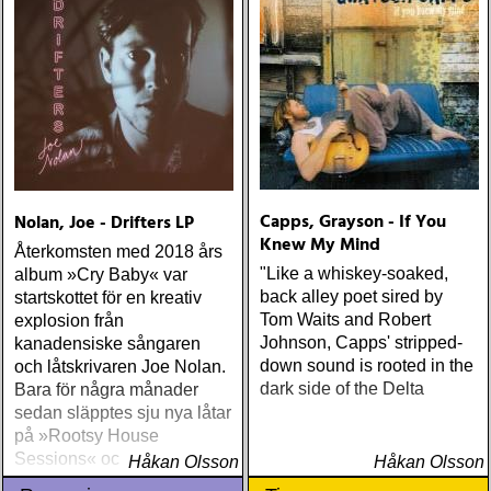
Capps, Grayson - If You
Nolan, Joe - Drifters LP
Knew My Mind
Återkomsten med 2018 års
"Like a whiskey-soaked,
album »Cry Baby« var
back alley poet sired by
startskottet för en kreativ
Tom Waits and Robert
explosion från
Johnson, Capps' stripped-
kanadensiske sångaren
down sound is rooted in the
och låtskrivaren Joe Nolan.
dark side of the Delta
Bara för några månader
sedan släpptes sju nya låtar
på »Rootsy House
Sessions« och nu är det
Håkan Olsson
Håkan Olsson
dags för nya albumet