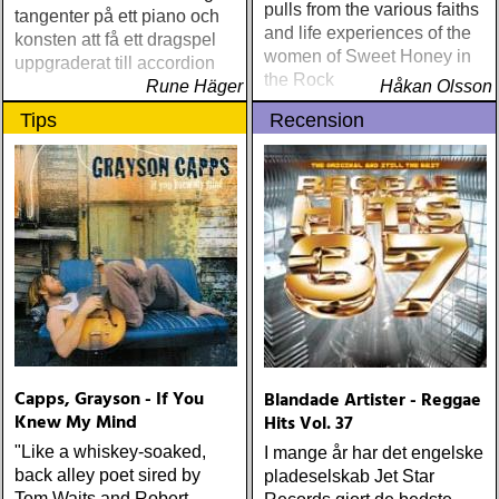
pulls from the various faiths
tangenter på ett piano och
and life experiences of the
konsten att få ett dragspel
women of Sweet Honey in
uppgraderat till accordion
the Rock
Rune Häger
Håkan Olsson
Tips
Recension
Capps, Grayson - If You
Blandade Artister - Reggae
Knew My Mind
Hits Vol. 37
"Like a whiskey-soaked,
I mange år har det engelske
back alley poet sired by
pladeselskab Jet Star
Tom Waits and Robert