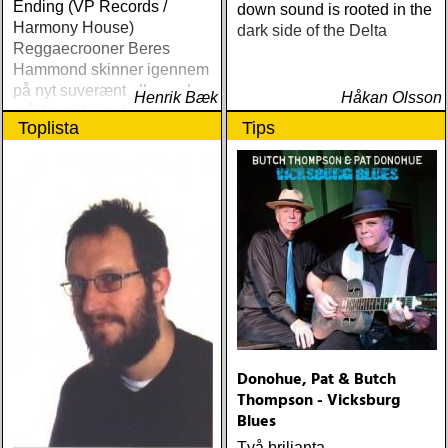
Ending (VP Records /
down sound is rooted in the
Harmony House)
dark side of the Delta
Reggaecrooner Beres
Hammond skinner igennem
på nyt suverænt album, der
Henrik Bæk
Håkan Olsson
måske er hans bedste
Toplista
Tips
gennem tiderne
Donohue, Pat & Butch
Thompson - Vicksburg
Blues
Två briljanta