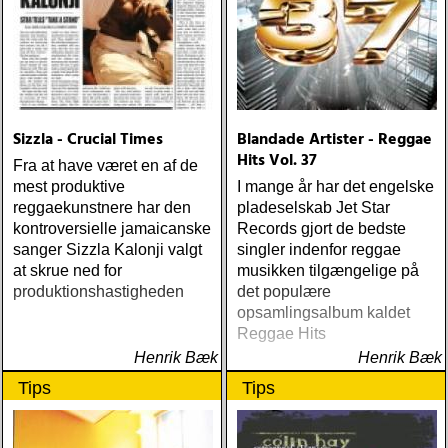
Sizzla - Crucial Times
Blandade Artister - Reggae
Hits Vol. 37
Fra at have været en af de
mest produktive
I mange år har det engelske
reggaekunstnere har den
pladeselskab Jet Star
kontroversielle jamaicanske
Records gjort de bedste
sanger Sizzla Kalonji valgt
singler indenfor reggae
at skrue ned for
musikken tilgængelige på
produktionshastigheden
det populære
opsamlingsalbum kaldet
Reggae Hits
Henrik Bæk
Henrik Bæk
Tips
Tips