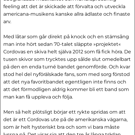
feeling att det är skickade att förvalta och utveckla
americana-musikens kanske allra ädlaste och finaste
arv.
Med låtar som går direkt på knock och en stämsång
man inte hört sedan 70-talet släppte »projektet«
Cordovas en skiva helt själva 2012 som få fick höra. De
tusen skivor som trycktes upp sålde slut omedelbart
på den en enda turné bandet genomförde. Och kvar
stod hel del nyförälskade fans, som med sorg förstod
att det nya favoritbandet egentligen inte finns och
att det förmodligen aldrig kommer bli ett band som
man kan få uppleva och följa.
Men så helt plötsligt börjar ett rykte spridas om att
det är ett Cordovas ute på de amerikanska vägarna,
som är helt hysteriskt bra och som vi bara måste
lyssna på. Det visar sig att den tre år långa trädan