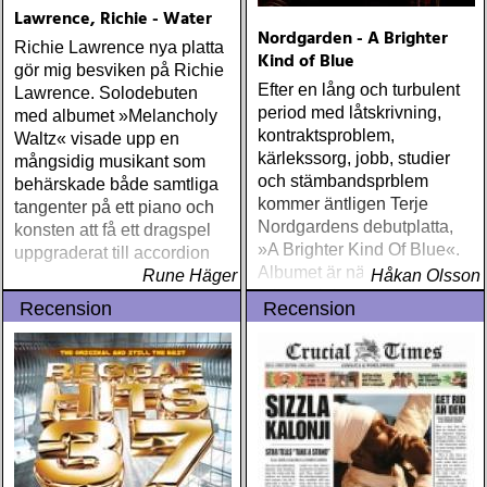
Lawrence, Richie - Water
Nordgarden - A Brighter
Richie Lawrence nya platta
Kind of Blue
gör mig besviken på Richie
Efter en lång och turbulent
Lawrence. Solodebuten
period med låtskrivning,
med albumet »Melancholy
kontraktsproblem,
Waltz« visade upp en
kärlekssorg, jobb, studier
mångsidig musikant som
och stämbandsprblem
behärskade både samtliga
kommer äntligen Terje
tangenter på ett piano och
Nordgardens debutplatta,
konsten att få ett dragspel
»A Brighter Kind Of Blue«.
uppgraderat till accordion
Albumet är nära, enkelt och
Rune Häger
Håkan Olsson
ärligt och handlar om
Recension
Recension
upplevelser och historier
från en ung mans liv