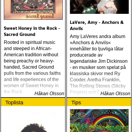
LaVere, Amy - Anchors &
Sweet Honey in the Rock -
Anvils
Sacred Ground
Amy LaVeres andra album
Rooted in spiritual music
»Anchors & Anvils«
and steeped in African-
innehåller tio ljuvliga låtar
American tradition without
producerade av
being preachy or heavy-
legendariske Jim Dickinson
handed, Sacred Ground
- en musiker som spelat på
pulls from the various faiths
klassiska skivor med Ry
and life experiences of the
Cooder, Aretha Franklin,
women of Sweet Honey in
The Rolling Stones (Sticky
the Rock
Fingers) och Bob Dylan (en
Håkan Olsson
Håkan Olsson
fyrtioårig relation som
Toplista
Tips
sträcker sig från »Blonde on
Blonde« till »Time Out Of
Mind«) och som producerat
viktiga plattor som Big Stars
»Third/Sister Lovers«, The