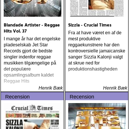
Blandade Artister - Reggae
Sizzla - Crucial Times
Hits Vol. 37
Fra at have været en af de
I mange år har det engelske
mest produktive
pladeselskab Jet Star
reggaekunstnere har den
Records gjort de bedste
kontroversielle jamaicanske
singler indenfor reggae
sanger Sizzla Kalonji valgt
musikken tilgængelige på
at skrue ned for
det populære
produktionshastigheden
opsamlingsalbum kaldet
Reggae Hits
Henrik Bæk
Henrik Bæk
Recension
Recension