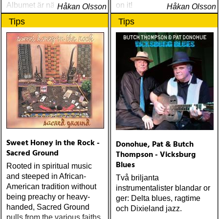
Albumet är nära, enkelt och
on it!
Håkan Olsson
Håkan Olsson
ärligt och handlar om
Tips
Tips
upplevelser och historier
från en ung mans liv
Sweet Honey in the Rock -
Donohue, Pat & Butch
Sacred Ground
Thompson - Vicksburg
Blues
Rooted in spiritual music
and steeped in African-
Två briljanta
American tradition without
instrumentalister blandar or
being preachy or heavy-
ger: Delta blues, ragtime
handed, Sacred Ground
och Dixieland jazz.
pulls from the various faiths