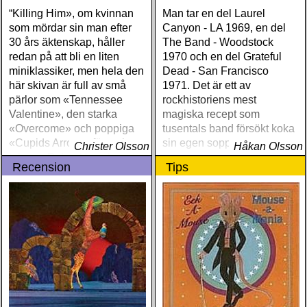
“Killing Him», om kvinnan
Man tar en del Laurel
som mördar sin man efter
Canyon - LA 1969, en del
30 års äktenskap, håller
The Band - Woodstock
redan på att bli en liten
1970 och en del Grateful
miniklassiker, men hela den
Dead - San Francisco
här skivan är full av små
1971. Det är ett av
pärlor som «Tennessee
rockhistoriens mest
Valentine», den starka
magiska recept som
«Overcome» och poppiga
tusentals band försökt koka
«Cupids Arrow», för att inte
sin egen soppa av
Christer Olsson
Håkan Olsson
tala om Dylan-lika «Time Is
Recension
Tips
A Train» och den ömsinta
tolkningen av Dylans «I´ll
Remember You”