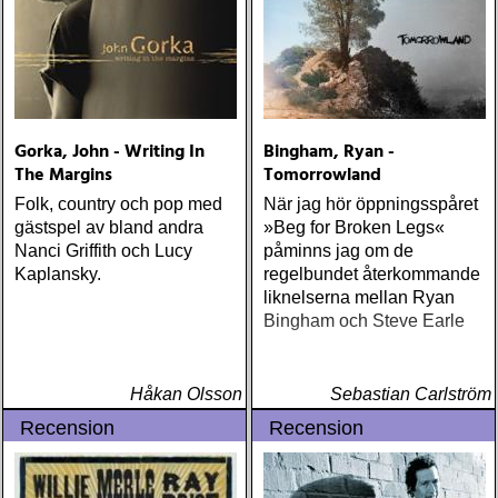
Gorka, John - Writing In
Bingham, Ryan -
The Margins
Tomorrowland
Folk, country och pop med
När jag hör öppningsspåret
gästspel av bland andra
»Beg for Broken Legs«
Nanci Griffith och Lucy
påminns jag om de
Kaplansky.
regelbundet återkommande
liknelserna mellan Ryan
Bingham och Steve Earle
Håkan Olsson
Sebastian Carlström
Recension
Recension