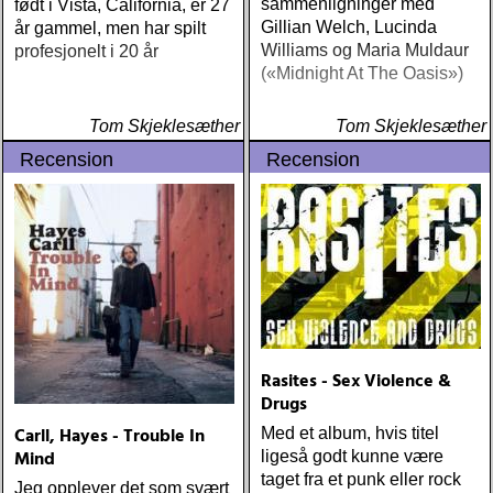
sammenligninger med
født i Vista, California, er 27
Gillian Welch, Lucinda
år gammel, men har spilt
Williams og Maria Muldaur
profesjonelt i 20 år
(«Midnight At The Oasis»)
Tom Skjeklesæther
Tom Skjeklesæther
Recension
Recension
Rasites - Sex Violence &
Drugs
Carll, Hayes - Trouble In
Med et album, hvis titel
Mind
ligeså godt kunne være
taget fra et punk eller rock
Jeg opplever det som svært