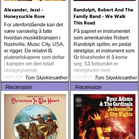
Alexander, Jessi -
Randolph, Robert And The
Honeysuckle Rose
Family Band - We Walk
This Road
For utenforstående kan det
være vanskelig å fatte
På papiret er instrumentet
hvordan musikkbransjen i
som amerikanske Robert
Nashville, Music City, USA,
Randolph spiller, en pedal
er rigget. De relativt få
steelgitar, et instrument som
plateselskapene som deltar
får blueshoder til å korse
i kampen om den totalt
seg. Så forbundet er
utslagsgivende
steelgitaren med
radiospillingen, omgir seg
countrymusikken at det
Tom Skjeklesæther
Tom Skjeklesæther
med et svært begrenset
inkarnerer fordommene mot
Recension
Recension
antall musikere,
nettopp denne ene
produsenter og låtskrivere
erkeamerikanske
musikkformen