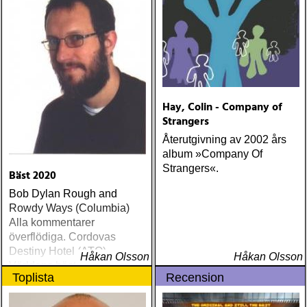
Hay, Colin - Company of
Strangers
Återutgivning av 2002 års
album »Company Of
Strangers«.
Bäst 2020
Bob Dylan Rough and
Rowdy Ways (Columbia)
Alla kommentarer
överflödiga. Cordovas
Destiny Hotel (ATO)
Håkan Olsson
Håkan Olsson
Världens bästa liveband
Toplista
Recension
visar nu klassen även på
skiva