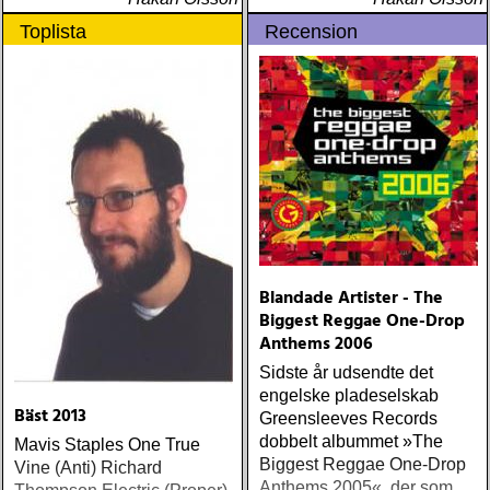
Toplista
Recension
Blandade Artister - The
Biggest Reggae One-Drop
Anthems 2006
Sidste år udsendte det
engelske pladeselskab
Bäst 2013
Greensleeves Records
dobbelt albummet »The
Mavis Staples One True
Biggest Reggae One-Drop
Vine (Anti) Richard
Anthems 2005«, der som