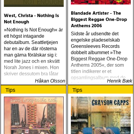
Blandade Artister - The
West, Christa - Nothing Is
Biggest Reggae One-Drop
Not Enough
Anthems 2006
»Nothing Is Not Enough« är
Sidste år udsendte det
ett högst intagande
engelske pladeselskab
debutalbum. Seattletjejen
Greensleeves Records
har en av de där rösterna
dobbelt albummet »The
man gärna förälskar sig i:
Biggest Reggae One-Drop
med lite jazz och en skvätt
Anthems 2005«, der som
Norah Jones i mixen. Hon
titlen indikerer er et
skriver dessutom bra låtar
opsamlingsalbum med de
Håkan Olsson
Henrik Bæk
bedste numre indenfor den
Tips
Tips
populære reggaestil kaldet
one-drop