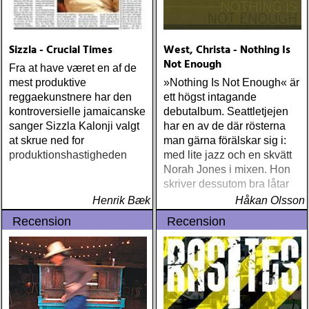
Sizzla - Crucial Times
West, Christa - Nothing Is
Not Enough
Fra at have været en af de
mest produktive
»Nothing Is Not Enough« är
reggaekunstnere har den
ett högst intagande
kontroversielle jamaicanske
debutalbum. Seattletjejen
sanger Sizzla Kalonji valgt
har en av de där rösterna
at skrue ned for
man gärna förälskar sig i:
produktionshastigheden
med lite jazz och en skvätt
Norah Jones i mixen. Hon
skriver dessutom bra låtar
Henrik Bæk
Håkan Olsson
Recension
Recension