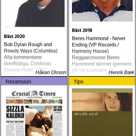
Bäst 2018
Bäst 2020
Beres Hammond - Never
Bob Dylan Rough and
Ending (VP Records /
Rowdy Ways (Columbia)
Harmony House)
Alla kommentarer
Reggaecrooner Beres
överflödiga. Cordovas
Hammond skinner igennem
Destiny Hotel (ATO)
på nyt suverænt album, der
Håkan Olsson
Henrik Bæk
Världens bästa liveband
måske er hans bedste
Recension
Tips
visar nu klassen även på
gennem tiderne
skiva