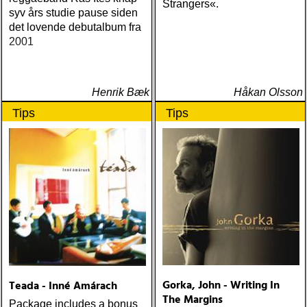
Strangers«.
syv års studie pause siden
det lovende debutalbum fra
2001
Henrik Bæk
Håkan Olsson
Tips
Tips
Gorka, John - Writing In
Teada - Inné Amárach
The Margins
Package includes a bonus