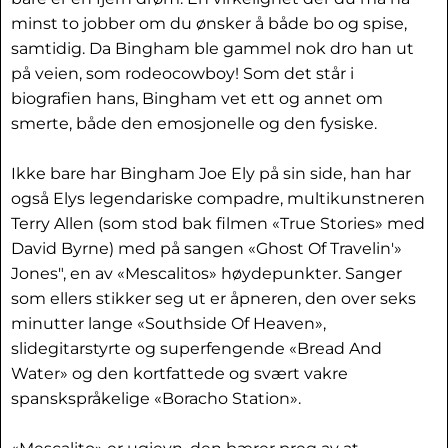
minst to jobber om du ønsker å både bo og spise,
samtidig. Da Bingham ble gammel nok dro han ut
på veien, som rodeocowboy! Som det står i
biografien hans, Bingham vet ett og annet om
smerte, både den emosjonelle og den fysiske.
Ikke bare har Bingham Joe Ely på sin side, han har
også Elys legendariske compadre, multikunstneren
Terry Allen (som stod bak filmen «True Stories» med
David Byrne) med på sangen «Ghost Of Travelin'»
Jones", en av «Mescalitos» høydepunkter. Sanger
som ellers stikker seg ut er åpneren, den over seks
minutter lange «Southside Of Heaven»,
slidegitarstyrte og superfengende «Bread And
Water» og den kortfattede og svært vakre
spanskspråkelige «Boracho Station».