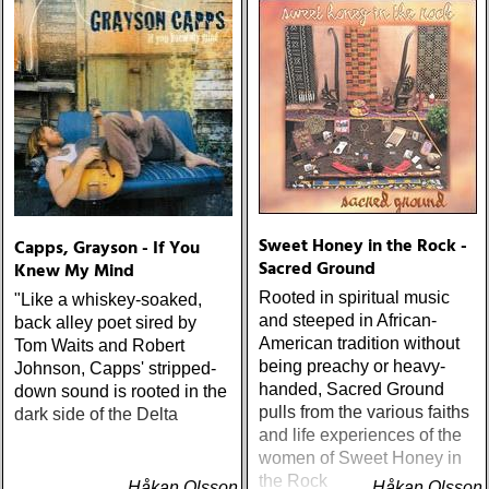
Sweet Honey in the Rock -
Capps, Grayson - If You
Sacred Ground
Knew My Mind
Rooted in spiritual music
"Like a whiskey-soaked,
and steeped in African-
back alley poet sired by
American tradition without
Tom Waits and Robert
being preachy or heavy-
Johnson, Capps' stripped-
handed, Sacred Ground
down sound is rooted in the
pulls from the various faiths
dark side of the Delta
and life experiences of the
women of Sweet Honey in
the Rock
Håkan Olsson
Håkan Olsson