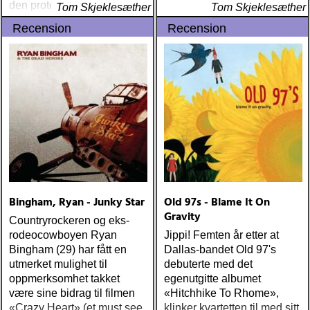
den protestantiske kirken
Tom Skjeklesæther
Tom Skjeklesæther
Recension
Recension
Bingham, Ryan - Junky Star
Old 97s - Blame It On
Gravity
Countryrockeren og eks-
rodeocowboyen Ryan
Jippi! Femten år etter at
Bingham (29) har fått en
Dallas-bandet Old 97's
utmerket mulighet til
debuterte med det
oppmerksomhet takket
egenutgitte albumet
være sine bidrag til filmen
«Hitchhike To Rhome»,
«Crazy Heart» (et must see
klinker kvartetten til med sitt