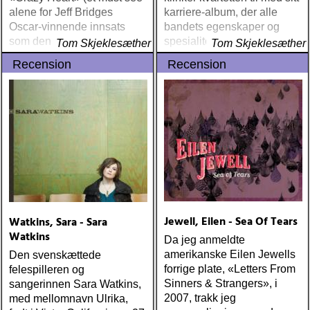
alene for Jeff Bridges
karriere-album, der alle
Oscar-vinnende innsats
bandets egenskaper og
som den alkoholiserte og
spesialiteter forenes til en
Tom Skjeklesæther
Tom Skjeklesæther
lakoniske countrysangeren
høyere enhet
Recension
Recension
Bad Blake!)
Jewell, Eilen - Sea Of Tears
Watkins, Sara - Sara
Watkins
Da jeg anmeldte
amerikanske Eilen Jewells
Den svenskættede
forrige plate, «Letters From
felespilleren og
Sinners & Strangers», i
sangerinnen Sara Watkins,
2007, trakk jeg
med mellomnavn Ulrika,