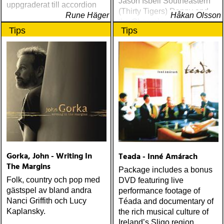
Jason Isbell Southeastern
uppgraderat till accordion
(Thirty Tigers) Danny and
Rune Häger
Håkan Olsson
the Champions of the World
Tips
Tips
Stay True (Loose) Slow Fox
Just Like the Birds (Rootsy)
Steve Earle The Low
Highway (New West) Bob
Dylan Another Self Portrait
(Columbia) Halden Electric
Women (Rootsy) Rokia
Traoré Beautiful Africa
(Nonesuch) Sam Baker Say
Grace (Sam Baker Music)
Guy Clark My Favorite
Picture Of You (Dualtone)
Gorka, John - Writing In
Teada - Inné Amárach
Richard Lindgren Driftwood
The Margins
(Rootsy) Chip Taylor Block
Package includes a bonus
Out The Sirens Of This
Folk, country och pop med
DVD featuring live
Lonely World (Trainwreck)
gästspel av bland andra
performance footage of
Nick Cave & The Bad
Nanci Griffith och Lucy
Téada and documentary of
Seeds Push The Sky Away
Kaplansky.
the rich musical culture of
(Bad Seed) Andi Almqvist
Ireland’s Sligo region