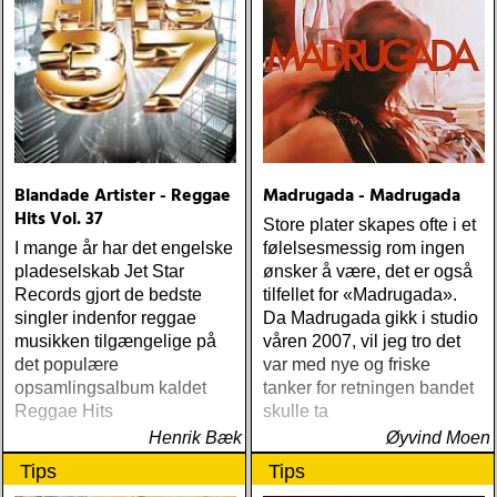
Blandade Artister - Reggae
Madrugada - Madrugada
Hits Vol. 37
Store plater skapes ofte i et
I mange år har det engelske
følelsesmessig rom ingen
pladeselskab Jet Star
ønsker å være, det er også
Records gjort de bedste
tilfellet for «Madrugada».
singler indenfor reggae
Da Madrugada gikk i studio
musikken tilgængelige på
våren 2007, vil jeg tro det
det populære
var med nye og friske
opsamlingsalbum kaldet
tanker for retningen bandet
Reggae Hits
skulle ta
Henrik Bæk
Øyvind Moen
Tips
Tips