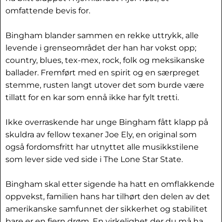
omfattende bevis for.
Bingham blander sammen en rekke uttrykk, alle
levende i grenseområdet der han har vokst opp;
country, blues, tex-mex, rock, folk og meksikanske
ballader. Fremført med en spirit og en særpreget
stemme, rusten langt utover det som burde være
tillatt for en kar som ennå ikke har fylt tretti.
Ikke overraskende har unge Bingham fått klapp på
skuldra av fellow texaner Joe Ely, en original som
også fordomsfritt har utnyttet alle musikkstilene
som lever side ved side i The Lone Star State.
Bingham skal etter sigende ha hatt en omflakkende
oppvekst, familien hans har tilhørt den delen av det
amerikanske samfunnet der sikkerhet og stabilitet
bare er en fjern drøm. En virkelighet der du må ha