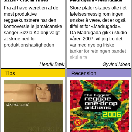
Sizzla - Crucial Times
Madrugada - Madrugada
Fra at have været en af de
Store plater skapes ofte i et
mest produktive
følelsesmessig rom ingen
reggaekunstnere har den
ønsker å være, det er også
kontroversielle jamaicanske
tilfellet for «Madrugada».
sanger Sizzla Kalonji valgt
Da Madrugada gikk i studio
at skrue ned for
våren 2007, vil jeg tro det
produktionshastigheden
var med nye og friske
tanker for retningen bandet
skulle ta
Henrik Bæk
Øyvind Moen
Tips
Recension