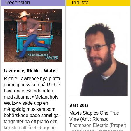
Recension
Toplista
gennem tiderne
Lawrence, Richie - Water
Richie Lawrence nya platta
gör mig besviken på Richie
Lawrence. Solodebuten
med albumet »Melancholy
Waltz« visade upp en
Bäst 2013
mångsidig musikant som
Mavis Staples One True
behärskade både samtliga
Vine (Anti) Richard
tangenter på ett piano och
Thompson Electric (Proper)
konsten att få ett dragspel