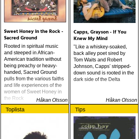
Sweet Honey in the Rock -
Capps, Grayson - If You
Sacred Ground
Knew My Mind
Rooted in spiritual music
"Like a whiskey-soaked,
and steeped in African-
back alley poet sired by
American tradition without
Tom Waits and Robert
being preachy or heavy-
Johnson, Capps' stripped-
handed, Sacred Ground
down sound is rooted in the
pulls from the various faiths
dark side of the Delta
and life experiences of the
women of Sweet Honey in
the Rock
Håkan Olsson
Håkan Olsson
Toplista
Tips