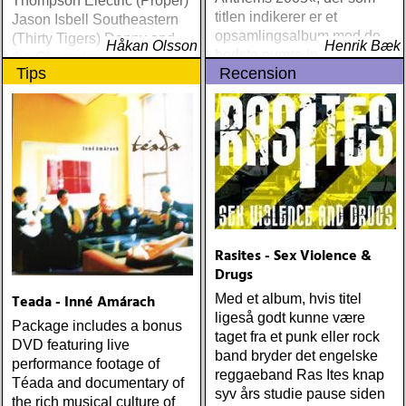
Thompson Electric (Proper)
titlen indikerer er et
Jason Isbell Southeastern
opsamlingsalbum med de
(Thirty Tigers) Danny and
Håkan Olsson
Henrik Bæk
bedste numre indenfor den
the Champions of the World
Tips
Recension
populære reggaestil kaldet
Stay True (Loose) Slow Fox
one-drop
Just Like the Birds (Rootsy)
Steve Earle The Low
Highway (New West) Bob
Dylan Another Self Portrait
(Columbia) Halden Electric
Women (Rootsy) Rokia
Traoré Beautiful Africa
(Nonesuch) Sam Baker Say
Grace (Sam Baker Music)
Rasites - Sex Violence &
Guy Clark My Favorite
Drugs
Picture Of You (Dualtone)
Teada - Inné Amárach
Med et album, hvis titel
Richard Lindgren Driftwood
ligeså godt kunne være
(Rootsy) Chip Taylor Block
Package includes a bonus
taget fra et punk eller rock
Out The Sirens Of This
DVD featuring live
band bryder det engelske
Lonely World (Trainwreck)
performance footage of
reggaeband Ras Ites knap
Nick Cave & The Bad
Téada and documentary of
syv års studie pause siden
Seeds Push The Sky Away
the rich musical culture of