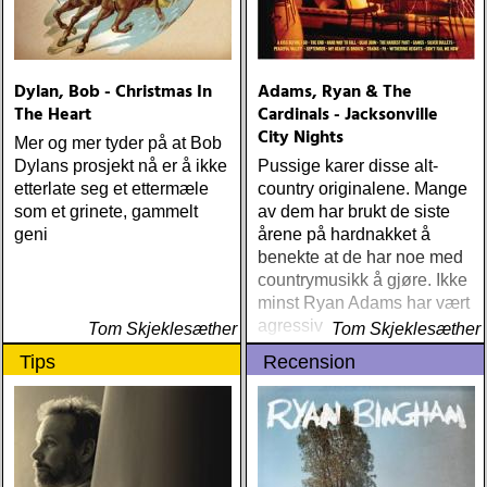
Dylan, Bob - Christmas In
Adams, Ryan & The
The Heart
Cardinals - Jacksonville
City Nights
Mer og mer tyder på at Bob
Dylans prosjekt nå er å ikke
Pussige karer disse alt-
etterlate seg et ettermæle
country originalene. Mange
som et grinete, gammelt
av dem har brukt de siste
geni
årene på hardnakket å
benekte at de har noe med
countrymusikk å gjøre. Ikke
minst Ryan Adams har vært
agressiv i sin
Tom Skjeklesæther
Tom Skjeklesæther
avstandstagen
Tips
Recension