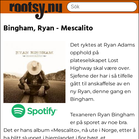
Bingham, Ryan - Mescalito
Det ryktes at Ryan Adams
opphold på
plateselskapet Lost
Highway skal være over.
Sjefene der har i så tilfelle
gått til anskaffelse av en
ny Ryan, denne gang en
Bingham.
Texaneren Ryan Bingham
er på sporet av noe bra.
Det er hans album «Mescalito», nå ute i Norge, etter å
ha blitt sluppet i hjemlandet i fjor høst, et