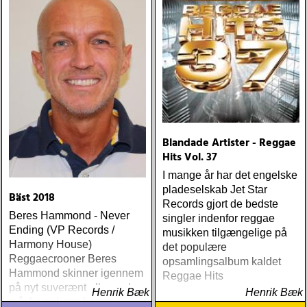
Blandade Artister - Reggae
Hits Vol. 37
I mange år har det engelske
pladeselskab Jet Star
Bäst 2018
Records gjort de bedste
Beres Hammond - Never
singler indenfor reggae
Ending (VP Records /
musikken tilgængelige på
Harmony House)
det populære
Reggaecrooner Beres
opsamlingsalbum kaldet
Hammond skinner igennem
Reggae Hits
på nyt suverænt album, der
Henrik Bæk
Henrik Bæk
måske er hans bedste