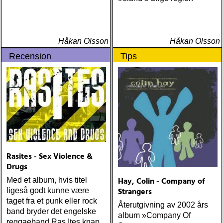
Warsaw Holiday (Rootsy)
Townes Van Zandt
Sunshine Boy: The
Unheard Studio Sessions &
Håkan Olsson
Håkan Olsson
Demos 1971-1972
Recension
Tips
(Omnivore) Naturligtvis
borde alla årets Rootsy-
plattor vara med på listan,
men jag har istället valt att
bara lista de plattor jag
lyssnat på väsentligt mycket
mer än vad tjänsten kräver
Rasites - Sex Violence &
Drugs
Hay, Colin - Company of
Med et album, hvis titel
Strangers
ligeså godt kunne være
taget fra et punk eller rock
Återutgivning av 2002 års
band bryder det engelske
album »Company Of
reggaeband Ras Ites knap