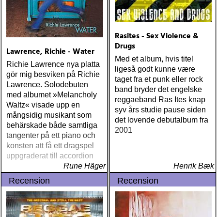
Rasites - Sex Violence &
Drugs
Lawrence, Richie - Water
Med et album, hvis titel
Richie Lawrence nya platta
ligeså godt kunne være
gör mig besviken på Richie
taget fra et punk eller rock
Lawrence. Solodebuten
band bryder det engelske
med albumet »Melancholy
reggaeband Ras Ites knap
Waltz« visade upp en
syv års studie pause siden
mångsidig musikant som
det lovende debutalbum fra
behärskade både samtliga
2001
tangenter på ett piano och
konsten att få ett dragspel
uppgraderat till accordion
Rune Häger
Henrik Bæk
Recension
Recension