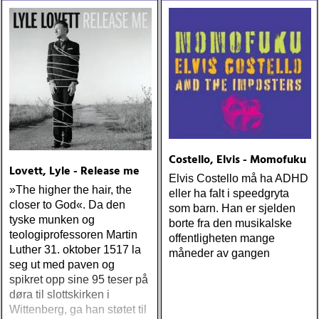
er mulig å komme
der hver vår
Costello, Elvis - Momofuku
Lovett, Lyle - Release me
Elvis Costello må ha ADHD
»The higher the hair, the
eller ha falt i speedgryta
closer to God«. Da den
som barn. Han er sjelden
tyske munken og
borte fra den musikalske
teologiprofessoren Martin
offentligheten mange
Luther 31. oktober 1517 la
måneder av gangen
seg ut med paven og
spikret opp sine 95 teser på
døra til slottskirken i
Wittenberg, ga han støtet til