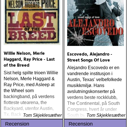
Willie Nelson, Merle
Escovedo, Alejandro -
Haggard, Ray Price - Last
Street Songs Of Love
of the Breed
Alejandro Escovedo er en
Sist helg spilte trioen Willie
vandrende institusjon i
Nelson, Merle Haggard &
Austin, Texas' velbefolkede
Ray Price, med Asleep at
musikkmiljø. Hans
the Wheel som
avslutningskonserter på
backingband, på verdens
verdens beste rockklubb,
flotteste utearena, the
The Continental, på South
Backyard, utenfor Austin,
Congress, hvert år under
Tx. Backyard ligger et
Tom Skjeklesæther
South by South West, er så
Tom Skjeklesæther
kvarters kjøretur fra Willies
nærme essensen i rock det
Recension
Recension
hjem, han åpner sesongen