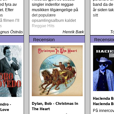
d fyra av
singler indenfor reggae
band da de s
t. Efter
musikken tilgængelige på
år siden ta
ns
det populære
sitt
filmen I’ll
opsamlingsalbum kaldet
s
Reggae Hits
»Adiós« in
gnus Östnäs
Henrik Bæk
T
Recension
Recensio
Hacienda Br
Dylan, Bob - Christmas In
Hacienda B
ndro -
The Heart
 Love
På innercover