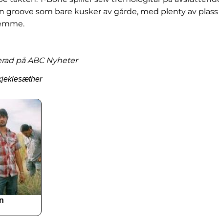
n groove som bare kusker av gårde, med plenty av plass
temme.
cerad på ABC Nyheter
kjeklesæther
n