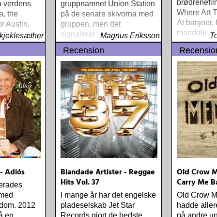
brødrenefi
å verdens
gruppnamnet Union Station
Where Art 
a, the
på de senare skivorna med
At banjoer, 
r Austin,
gruppen, men det
mandoliner 
ger et
signalerar ändå att albumet
kjeklesæther
Magnus Eriksson
T
instrumente
 fra Willies
inte primärt är en
Recension
Recensio
mennesker
r sesongen
solosatsning från Alison
Krauss
- Adiós
Blandade Artister - Reggae
Old Crow M
Hits Vol. 37
Carry Me B
erades
 med
I mange år har det engelske
Old Crow M
kdom. 2012
pladeselskab Jet Star
hadde aller
å en
Records gjort de bedste
på andre u