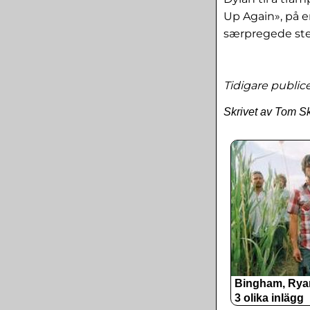
Up Again», på e
særpregede s
Tidigare publi
Skrivet av Tom S
Bingham, Rya
3 olika inlägg