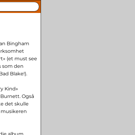
yan Bingham
merksomhet
rt» (et must see
ts som den
Bad Blake!).
y Kind»
Burnett. Også
e det skulle
m musikeren
edje album.