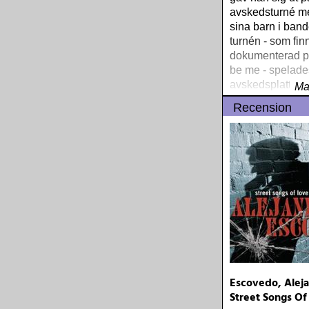
avskedsturné me
sina barn i bande
turnén - som fin
dokumenterad på 
be me - spelade
avskedsplattan 
Ma
Recension
Escovedo, Aleja
Street Songs Of