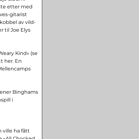
gte etter med
wes-gitarist
kobbel av vild-
 til Joe Elys
 Weary Kind» (se
t her. En
 Mellencamps
tjener Binghams
pill i
ille ha fått
de «All Chocked