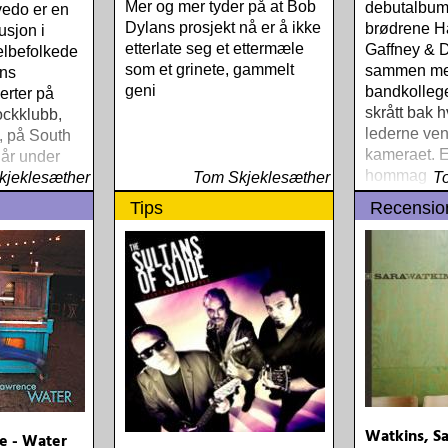
Mer og mer tyder på at Bob
debutalbum
edo er en
Dylans prosjekt nå er å ikke
brødrene H
usjon i
etterlate seg et ettermæle
Gaffney & 
elbefolkede
som et grinete, gammelt
sammen med
ans
geni
bandkollege
erter på
skrått bak 
ockklubb,
lederne ven
, på South
kameraet. E
 år under
hommage ti
West, er så
kjeklesæther
Tom Skjeklesæther
T
gitaristen 
i rock det
Tips
Recensio
Buckaroos 
me
Watkins, Sa
e - Water