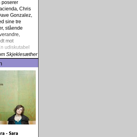
 poserer
acienda, Chris
Dave Gonzalez,
 sine tre
r, stående
hverandre,
dt mot
n udiskutabel
l Buck Owens,
om Skjeklesæther
Don Rich & The
n
anno 1966
ra - Sara