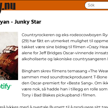
yan - Junky Star
Countryrockeren og eks-rodeocowboyen R
(29) har fått en utmerket mulighet til opp
takket være sine bidrag til filmen «Crazy Hea
alene for Jeff Bridges Oscar-vinnende innsa
alkoholiserte og lakoniske countrysangeren 
Bingham skrev filmens temasang «The Wear
sammen med soundtrackprodusent T-Bone 
den Oscar-premiert for «Beste Sang». Om ikk
være nok, så hadde han i tillegg en rolle so
Tony i Bad Blakes pickupband i filmen.
å lykkes med å overtale Burnett til å produsere sitt tr