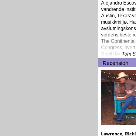
Alejandro Escov
vandrende instit
Austin, Texas' v
musikkmiljø. H
avslutningskons
verdens beste r
The Continental
Congress, hvert
South by South 
Tom S
nærme essensen 
Recension
er mulig å kom
Lawrence, Richi