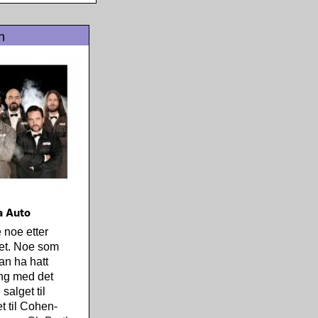
n
la Auto
 noe etter
tet. Noe som
an ha hatt
g med det
salget til
t til Cohen-