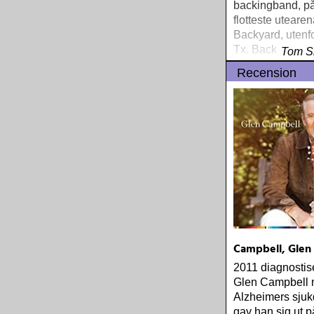
backingband, p
flotteste utearen
Backyard, utenfo
Tx. Backyard lig
Tom S
kvarters kjøretur
Recension
hjem, han åpne
der hver vår
Campbell, Glen 
2011 diagnostis
Glen Campbell
Alzheimers sju
gav han sig ut p