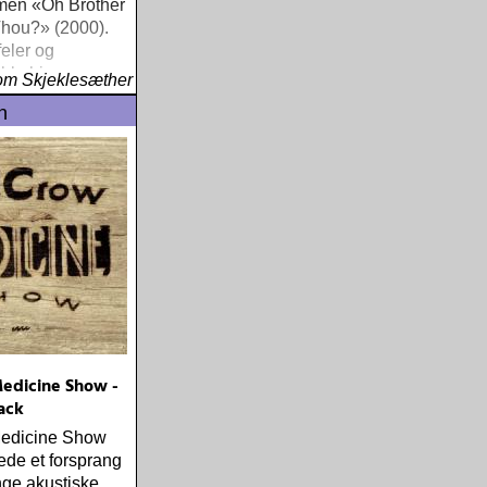
lmen «Oh Brother
Thou?» (2000).
feler og
ble hippe
om Skjeklesæther
r også for unge
n
edicine Show -
ack
edicine Show
ede et forsprang
nge akustiske