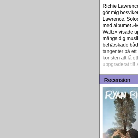
Richie Lawrence
gör mig besvike
Lawrence. Solo
med albumet »M
Waltz« visade u
mångsidig musi
behärskade båd
tangenter på ett
konsten att få et
uppgraderat till
Recension