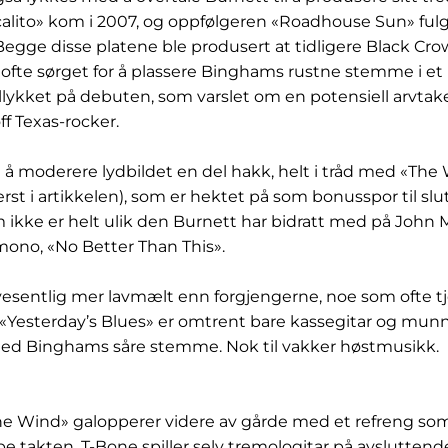
lito» kom i 2007, og oppfølgeren «Roadhouse Sun» ful
. Begge disse platene ble produsert at tidligere Black Cro
ofte sørget for å plassere Binghams rustne stemme i et 
llykket på debuten, som varslet om en potensiell arvtaker
ff Texas-rocker.
il å moderere lydbildet en del hakk, helt i tråd med «The
rst i artikkelen), som er hektet på som bonusspor til slut
 ikke er helt ulik den Burnett har bidratt med på John
mono, «No Better Than This».
 vesentlig mer lavmælt enn forgjengerne, noe som ofte 
 «Yesterday’s Blues» er omtrent bare kassegitar og munns
d Binghams såre stemme. Nok til vakker høstmusikk.
he Wind» galopperer videre av gårde med et refreng som v
mpe takten. T-Bone spiller selv tremologitar på avslutten