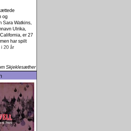
kættede
n og
n Sara Watkins,
navn Ulrika,
 California, er 27
men har spilt
 i 20 år
om Skjeklesæther
n