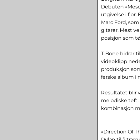
Debuten «Mesca
utgivelse i fjor
Marc Ford, som 
gitarer. Mest ve
posisjon som tø
T-Bone bidrar t
videoklipp nede
produksjon som
ferske album i 
Resultatet blir
melodiske teft.
kombinasjon me
«Direction Of T
Dylan til å tra