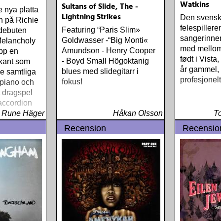
Watkins
Sultans of Slide, The -
 nya platta
Lightning Strikes
Den svens
n på Richie
felespillere
Featuring “Paris Slim»
debuten
sangerinne
Goldwasser -“Big Monti«
elancholy
med mellom
Amundson - Henry Cooper
pp en
født i Vista,
- Boyd Small Högoktanig
kant som
år gammel, 
blues med slidegitarr i
e samtliga
profesjonelt
fokus!
 piano och
t dragspel
 accordion
Rune Häger
Håkan Olsson
T
Recension
Recensio