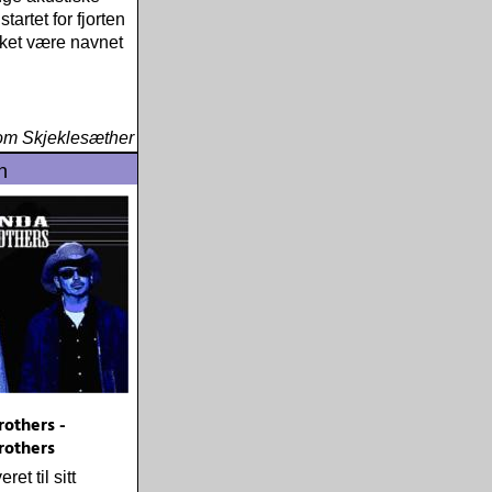
tartet for fjorten
kket være navnet
om Skjeklesæther
n
others -
rothers
et til sitt