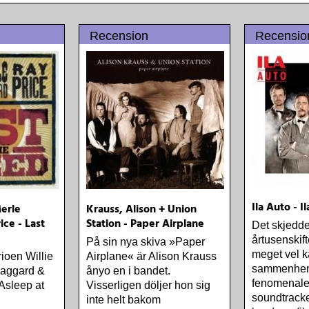
Recension
Recensio
Ila Auto - I
Merle
Krauss, Alison + Union
ice - Last
Station - Paper Airplane
Det skjedde
årtusenskif
På sin nya skiva »Paper
meget vel k
trioen Willie
Airplane« är Alison Krauss
sammenhen
Haggard &
ånyo en i bandet.
fenomenale 
Asleep at
Visserligen döljer hon sig
soundtracke
inte helt bakom