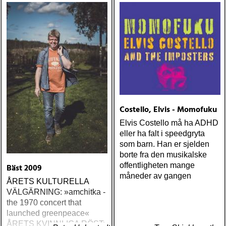
Costello, Elvis - Momofuku
Elvis Costello må ha ADHD
eller ha falt i speedgryta
som barn. Han er sjelden
borte fra den musikalske
offentligheten mange
Bäst 2009
måneder av gangen
ÅRETS KULTURELLA
VÄLGÄRNING: »amchitka -
the 1970 concert that
launched greenpeace«
ÅRETS KVINNLIGA RÖST: