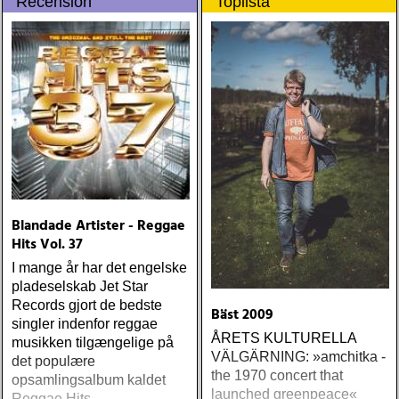
Recension
Toplista
(Omnivore) Naturligtvis
borde alla årets Rootsy-
plattor vara med på listan,
men jag har istället valt att
bara lista de plattor jag
lyssnat på väsentligt mycket
mer än vad tjänsten kräver
Blandade Artister - Reggae
Hits Vol. 37
I mange år har det engelske
pladeselskab Jet Star
Records gjort de bedste
Bäst 2009
singler indenfor reggae
ÅRETS KULTURELLA
musikken tilgængelige på
VÄLGÄRNING: »amchitka -
det populære
the 1970 concert that
opsamlingsalbum kaldet
launched greenpeace«
Reggae Hits