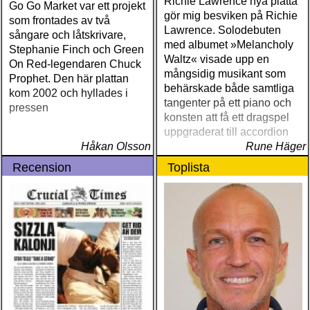
Richie Lawrence nya platta
Go Go Market var ett projekt
gör mig besviken på Richie
som frontades av två
Lawrence. Solodebuten
sångare och låtskrivare,
med albumet »Melancholy
Stephanie Finch och Green
Waltz« visade upp en
On Red-legendaren Chuck
mångsidig musikant som
Prophet. Den här plattan
behärskade både samtliga
kom 2002 och hyllades i
tangenter på ett piano och
pressen
konsten att få ett dragspel
uppgraderat till accordion
Håkan Olsson
Rune Häger
Recension
Toplista