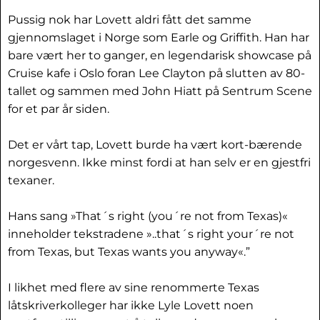
Pussig nok har Lovett aldri fått det samme
gjennomslaget i Norge som Earle og Griffith. Han har
bare vært her to ganger, en legendarisk showcase på
Cruise kafe i Oslo foran Lee Clayton på slutten av 80-
tallet og sammen med John Hiatt på Sentrum Scene
for et par år siden.
Det er vårt tap, Lovett burde ha vært kort-bærende
norgesvenn. Ikke minst fordi at han selv er en gjestfri
texaner.
Hans sang »That´s right (you´re not from Texas)«
inneholder tekstradene »..that´s right your´re not
from Texas, but Texas wants you anyway«.”
I likhet med flere av sine renommerte Texas
låtskriverkolleger har ikke Lyle Lovett noen