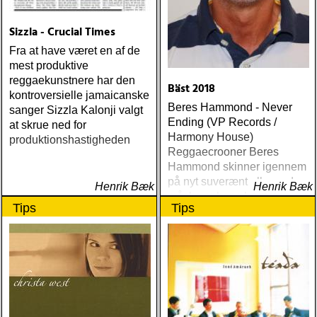
Sizzla - Crucial Times
Fra at have været en af de
mest produktive
reggaekunstnere har den
Bäst 2018
kontroversielle jamaicanske
Beres Hammond - Never
sanger Sizzla Kalonji valgt
Ending (VP Records /
at skrue ned for
Harmony House)
produktionshastigheden
Reggaecrooner Beres
Hammond skinner igennem
på nyt suverænt album, der
Henrik Bæk
Henrik Bæk
måske er hans bedste
Tips
Tips
gennem tiderne