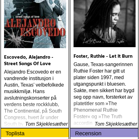
Foster, Ruthie - Let it Burn
Escovedo, Alejandro -
Street Songs Of Love
Gause, Texas-sangerinnen
Ruthie Foster har gitt ut
Alejandro Escovedo er en
plater siden 1997, med
vandrende institusjon i
utgangspunkt i bluesen.
Austin, Texas' velbefolkede
Sakte, men sikkert har bygd
musikkmiljø. Hans
seg opp navn, forsterket av
avslutningskonserter på
platetitler som »The
verdens beste rockklubb,
Phenomenal Ruthie
The Continental, på South
Foster« og »The Truth
Congress, hvert år under
according to Ruthie Foster«
South by South West, er så
Tom Skjeklesæther
Tom Skjeklesæther
nærme essensen i rock det
Toplista
Recension
er mulig å komme