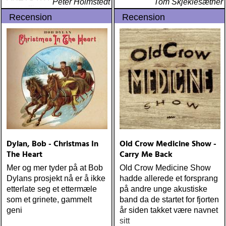
Peter Holmstedt
Tom Skjeklesæther
amy allison : sheffield
Recension
Recension
streets (urban myth)
ÅRETS SKILSMÄSSA:
amy speace : the killer in
me (wildflower) ÅRETS
WILLIE NELSON; bob
cheevers : tall texas tales
(inbred) ÅRETS PLATTA,
ALLA KATEGORIER, HELT
ENKELT: citizen k : meet
citizen k (paraply) ÅRETS
MANLIGA RÖST: clarence
bucaro : new orleans
Dylan, Bob - Christmas In
Old Crow Medicine Show -
(hyena) ÅRETS GILLIAN
The Heart
Carry Me Back
WELCH: dave rawlings
machine : a friend of a
Mer og mer tyder på at Bob
Old Crow Medicine Show
friend (acony) ÅRETS
Dylans prosjekt nå er å ikke
hadde allerede et forsprang
MEST UNDANGÖMDA:
etterlate seg et ettermæle
på andre unge akustiske
david mead : almost &
som et grinete, gammelt
band da de startet for fjorten
always (david mead)
geni
år siden takket være navnet
ÅRETS FLEET
sitt