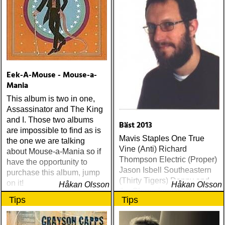
Eek-A-Mouse - Mouse-a-
Mania
This album is two in one,
Assassinator and The King
and I. Those two albums
Bäst 2013
are impossible to find as is
Mavis Staples One True
the one we are talking
Vine (Anti) Richard
about Mouse-a-Mania so if
Thompson Electric (Proper)
have the opportunity to
Jason Isbell Southeastern
purchase this album, jump
(Thirty Tigers) Danny and
on it!
Håkan Olsson
Håkan Olsson
the Champions of the World
Tips
Tips
Stay True (Loose) Slow Fox
Just Like the Birds (Rootsy)
Steve Earle The Low