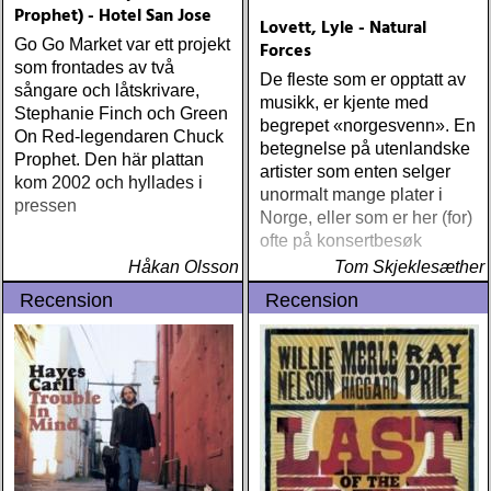
Prophet) - Hotel San Jose
Lovett, Lyle - Natural
Go Go Market var ett projekt
Forces
som frontades av två
De fleste som er opptatt av
sångare och låtskrivare,
musikk, er kjente med
Stephanie Finch och Green
begrepet «norgesvenn». En
On Red-legendaren Chuck
betegnelse på utenlandske
Prophet. Den här plattan
artister som enten selger
kom 2002 och hyllades i
unormalt mange plater i
pressen
Norge, eller som er her (for)
ofte på konsertbesøk
Håkan Olsson
Tom Skjeklesæther
Recension
Recension