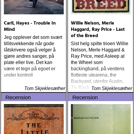
Carll, Hayes - Trouble In
Willie Nelson, Merle
Mind
Haggard, Ray Price - Last
of the Breed
Jeg opplever det som svært
tillitsvekkende når gode
Sist helg spilte trioen Willie
låtskrivere også velger å
Nelson, Merle Haggard &
gjøre andres sanger, på
Ray Price, med Asleep at
plate eller live. Det kan
the Wheel som
være et tegn på egoet er
backingband, på verdens
under kontroll
flotteste utearena, the
Backyard, utenfor Austin,
Tx. Backyard ligger et
Tom Skjeklesæther
Tom Skjeklesæther
kvarters kjøretur fra Willies
Recension
Recension
hjem, han åpner sesongen
der hver vår