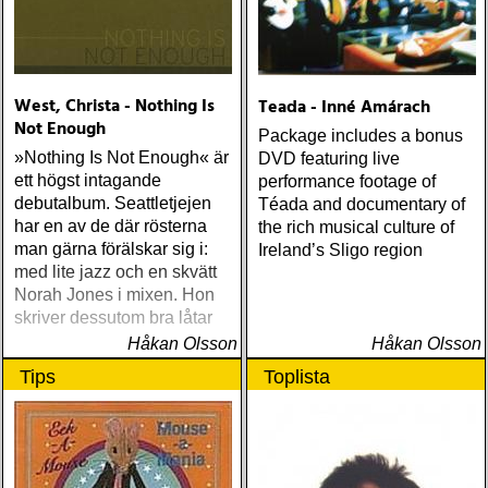
West, Christa - Nothing Is
Teada - Inné Amárach
Not Enough
Package includes a bonus
»Nothing Is Not Enough« är
DVD featuring live
ett högst intagande
performance footage of
debutalbum. Seattletjejen
Téada and documentary of
har en av de där rösterna
the rich musical culture of
man gärna förälskar sig i:
Ireland’s Sligo region
med lite jazz och en skvätt
Norah Jones i mixen. Hon
skriver dessutom bra låtar
Håkan Olsson
Håkan Olsson
Tips
Toplista