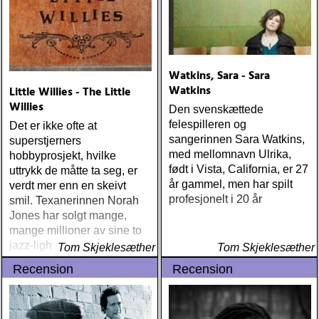
Watkins, Sara - Sara
Watkins
Little Willies - The Little
Willies
Den svenskættede
felespilleren og
Det er ikke ofte at
sangerinnen Sara Watkins,
superstjerners
med mellomnavn Ulrika,
hobbyprosjekt, hvilke
født i Vista, California, er 27
uttrykk de måtte ta seg, er
år gammel, men har spilt
verdt mer enn en skeivt
profesjonelt i 20 år
smil. Texanerinnen Norah
Jones har solgt mange,
mange millioner av sine to
jazz-light plater på den
Tom Skjeklesæther
Tom Skjeklesæther
velrennomerte jazz-
Recension
Recension
etiketten Blue Note