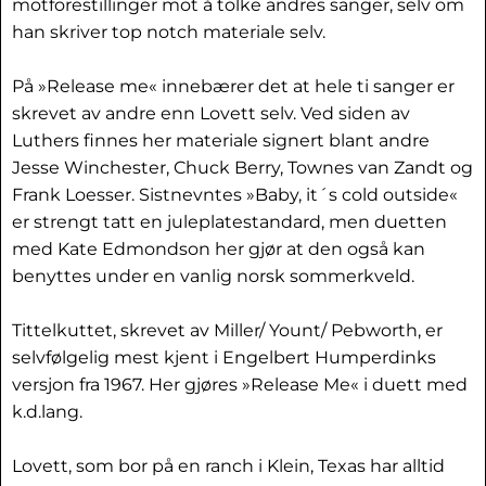
motforestillinger mot å tolke andres sanger, selv om
han skriver top notch materiale selv.
På »Release me« innebærer det at hele ti sanger er
skrevet av andre enn Lovett selv. Ved siden av
Luthers finnes her materiale signert blant andre
Jesse Winchester, Chuck Berry, Townes van Zandt og
Frank Loesser. Sistnevntes »Baby, it´s cold outside«
er strengt tatt en juleplatestandard, men duetten
med Kate Edmondson her gjør at den også kan
benyttes under en vanlig norsk sommerkveld.
Tittelkuttet, skrevet av Miller/ Yount/ Pebworth, er
selvfølgelig mest kjent i Engelbert Humperdinks
versjon fra 1967. Her gjøres »Release Me« i duett med
k.d.lang.
Lovett, som bor på en ranch i Klein, Texas har alltid