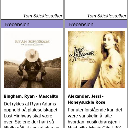
FOXES/LOW ANTHEM:
dawes : north hills (ato)
ÅRETS 'LILLA' PAUL
Tom Skjeklesæther
Tom Skjeklesæther
SIMON: harper simon :
Recension
Recension
harper simon (tulsi) ÅRETS
JD SOUTHER: iain
matthews : joy mining
(matrix) ÅRETS FANBASE-
PROJEKT: jill sobule :
california years (pinko)
ÅRETS GUY CLARK: keith
miles : beyond the
headlights (house of trout)
ÅRETS
AMERICA/BYRDS/EAGLES/JAYHAWKS:
maplewood : yeti boombox
Bingham, Ryan - Mescalito
Alexander, Jessi -
(tapete) ÅRETS
Honeysuckle Rose
Det ryktes at Ryan Adams
SUPERGRUPP: monsters
opphold på plateselskapet
For utenforstående kan det
of folk : monsters of folk
Lost Highway skal være
være vanskelig å fatte
(rough trade) ÅRETS T-
over. Sjefene der har i så
hvordan musikkbransjen i
BONE BURNETT:
tilfelle gått til anskaffelse av
Nashville, Music City, USA,