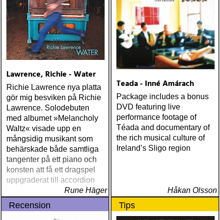
bara lista de plattor jag
ÅRETS LIVE-DOKUMENT:
lyssnat på väsentligt mycket
tom petty & the
mer än vad tjänsten kräver
heartbreakers : the live
anthology (reprise) ÅRETS
STUDIOÄSS: works
progress administration :
wpa (wpa records) ÅRETS
Lawrence, Richie - Water
CÉLINE DION: zachary
Teada - Inné Amárach
Richie Lawrence nya platta
richard : last kiss (artist
Package includes a bonus
gör mig besviken på Richie
garage)
DVD featuring live
Lawrence. Solodebuten
performance footage of
med albumet »Melancholy
Téada and documentary of
Waltz« visade upp en
the rich musical culture of
mångsidig musikant som
Ireland’s Sligo region
behärskade både samtliga
tangenter på ett piano och
konsten att få ett dragspel
uppgraderat till accordion
Rune Häger
Håkan Olsson
Recension
Tips