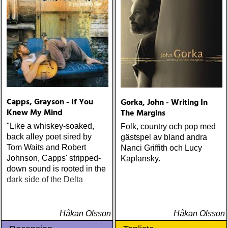
Highway (New West) Bob
Dylan Another Self Portrait
(Columbia) Halden Electric
Women (Rootsy) Rokia
Traoré Beautiful Africa
(Nonesuch) Sam Baker Say
Grace (Sam Baker Music)
Guy Clark My Favorite
Picture Of You (Dualtone)
Capps, Grayson - If You
Gorka, John - Writing In
Richard Lindgren Driftwood
Knew My Mind
The Margins
(Rootsy) Chip Taylor Block
"Like a whiskey-soaked,
Out The Sirens Of This
Folk, country och pop med
back alley poet sired by
Lonely World (Trainwreck)
gästspel av bland andra
Tom Waits and Robert
Nick Cave & The Bad
Nanci Griffith och Lucy
Johnson, Capps' stripped-
Seeds Push The Sky Away
Kaplansky.
down sound is rooted in the
(Bad Seed) Andi Almqvist
dark side of the Delta
Warsaw Holiday (Rootsy)
Townes Van Zandt
Sunshine Boy: The
Unheard Studio Sessions &
Håkan Olsson
Håkan Olsson
Demos 1971-1972