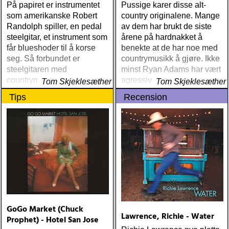
På papiret er instrumentet
Pussige karer disse alt-
som amerikanske Robert
country originalene. Mange
Randolph spiller, en pedal
av dem har brukt de siste
steelgitar, et instrument som
årene på hardnakket å
får blueshoder til å korse
benekte at de har noe med
seg. Så forbundet er
countrymusikk å gjøre. Ikke
steelgitaren med
minst Ryan Adams har vært
countrymusikken at det
agressiv i sin
Tom Skjeklesæther
Tom Skjeklesæther
inkarnerer fordommene mot
avstandstagen
Tips
Recension
nettopp denne ene
erkeamerikanske
musikkformen
GoGo Market (Chuck
Lawrence, Richie - Water
Prophet) - Hotel San Jose