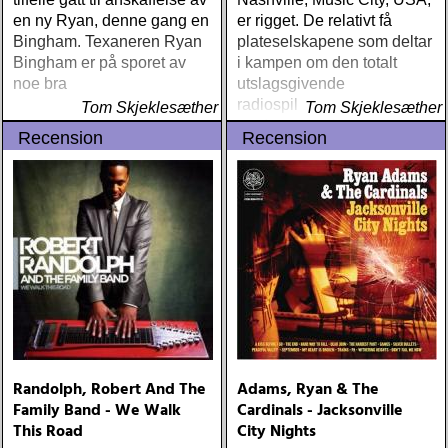
moonalice : moonalice (a
en ny Ryan, denne gang en
er rigget. De relativt få
minor label) ÅRETS
Bingham. Texaneren Ryan
plateselskapene som deltar
STÖRSTA, VÄRSTA,
Bingham er på sporet av
i kampen om den totalt
TYNGSTA & DYRASTE:
noe bra
utslagsgivende
neil young : archives
radiospillingen, omgir seg
(reprise) ÅRETS GRAM &
Tom Skjeklesæther
Tom Skjeklesæther
med et svært begrenset
EMMYLOU: sugarcane
Recension
Recension
antall musikere,
jane : sugarcane jane
produsenter og låtskrivere
(admiral bean) ÅRETS FAB
FOUR: the beatles : mono
& stereo box (apple)
ÅRETS LIVE-DOKUMENT:
tom petty & the
heartbreakers : the live
anthology (reprise) ÅRETS
STUDIOÄSS: works
progress administration :
wpa (wpa records) ÅRETS
CÉLINE DION: zachary
Randolph, Robert And The
Adams, Ryan & The
richard : last kiss (artist
Family Band - We Walk
Cardinals - Jacksonville
garage)
This Road
City Nights