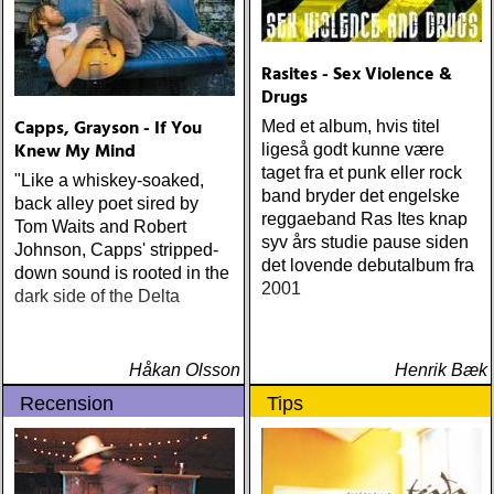
Traoré Beautiful Africa
miles : beyond the
(Nonesuch) Sam Baker Say
headlights (house of trout)
Grace (Sam Baker Music)
ÅRETS
Rasites - Sex Violence &
Guy Clark My Favorite
AMERICA/BYRDS/EAGLES/JAYHAWKS:
Drugs
Picture Of You (Dualtone)
maplewood : yeti boombox
Capps, Grayson - If You
Med et album, hvis titel
Richard Lindgren Driftwood
(tapete) ÅRETS
Knew My Mind
ligeså godt kunne være
(Rootsy) Chip Taylor Block
SUPERGRUPP: monsters
taget fra et punk eller rock
Out The Sirens Of This
"Like a whiskey-soaked,
of folk : monsters of folk
band bryder det engelske
Lonely World (Trainwreck)
back alley poet sired by
(rough trade) ÅRETS T-
reggaeband Ras Ites knap
Nick Cave & The Bad
Tom Waits and Robert
BONE BURNETT:
syv års studie pause siden
Seeds Push The Sky Away
Johnson, Capps' stripped-
moonalice : moonalice (a
det lovende debutalbum fra
(Bad Seed) Andi Almqvist
down sound is rooted in the
minor label) ÅRETS
2001
Warsaw Holiday (Rootsy)
dark side of the Delta
STÖRSTA, VÄRSTA,
Townes Van Zandt
TYNGSTA & DYRASTE:
Sunshine Boy: The
neil young : archives
Unheard Studio Sessions &
(reprise) ÅRETS GRAM &
Håkan Olsson
Henrik Bæk
Demos 1971-1972
EMMYLOU: sugarcane
Recension
Tips
(Omnivore) Naturligtvis
jane : sugarcane jane
borde alla årets Rootsy-
(admiral bean) ÅRETS FAB
plattor vara med på listan,
FOUR: the beatles : mono
men jag har istället valt att
& stereo box (apple)