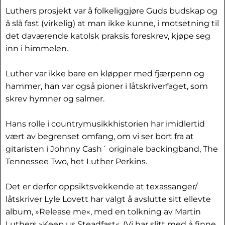
Luthers prosjekt var å folkeliggjøre Guds budskap og
å slå fast (virkelig) at man ikke kunne, i motsetning til
det daværende katolsk praksis foreskrev, kjøpe seg
inn i himmelen.
Luther var ikke bare en kløpper med fjærpenn og
hammer, han var også pioner i låtskriverfaget, som
skrev hymner og salmer.
Hans rolle i countrymusikkhistorien har imidlertid
vært av begrenset omfang, om vi ser bort fra at
gitaristen i Johnny Cash´ originale backingband, The
Tennessee Two, het Luther Perkins.
Det er derfor oppsiktsvekkende at texassanger/
låtskriver Lyle Lovett har valgt å avslutte sitt ellevte
album, »Release me«, med en tolkning av Martin
Luthers »Keep us Steadfast«. (Vi har slitt med å finne