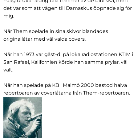
--Jag brukar aldrig tala i termer av de bibliska, men
det var som att vägen till Damaskus öppnade sig för
mig.
När Them spelade in sina skivor blandades
originallåtar med väl valda covers.
När han 1973 var gäst-dj på lokalradiostationen KTIM i
San Rafael, Kalifornien körde han samma prylar, väl
valt.
När han spelade på KB i Malmö 2000 bestod halva
repertoaren av coverlåtarna från Them-repertoaren.