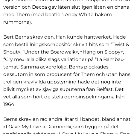
version och Decca gav låten slutligen låten en chans
med Them (med beatlen Andy White bakom
rummorna).
Bert Berns skrev den. Han kunde hantverket. Hade
som beställningskompositör skrivit hits som “Twist &
Shout», “Under the Boardwalk«, »Hang on Sloopy«,
“Cry me», alla olika slags variationer på “La Bamba«-
temat. Samma ackordföljd. Berns plockades
dessutom in som producent för Them och utan hans
troligen kravfyllda uppstyrning hade det nog inte
blivit mycket av sjaviga suputerna från Belfast. Det
vet alla som hört de stela demoinspelningarna från
1964.
Berns skrev en rad andra låtar till bandet, bland annat
»I Gave My Love a Diamond«, som bygger på det