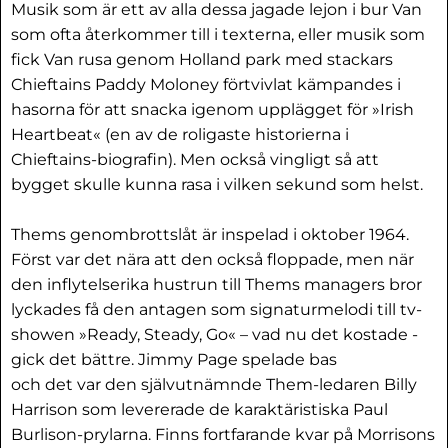
Musik som är ett av alla dessa jagade lejon i bur Van
som ofta återkommer till i texterna, eller musik som
fick Van rusa genom Holland park med stackars
Chieftains Paddy Moloney förtvivlat kämpandes i
hasorna för att snacka igenom upplägget för »Irish
Heartbeat« (en av de roligaste historierna i
Chieftains-biografin). Men också vingligt så att
bygget skulle kunna rasa i vilken sekund som helst.
Thems genombrottslåt är inspelad i oktober 1964.
Först var det nära att den också floppade, men när
den inflytelserika hustrun till Thems managers bror
lyckades få den antagen som signaturmelodi till tv-
showen »Ready, Steady, Go« – vad nu det kostade -
gick det bättre. Jimmy Page spelade bas
och det var den självutnämnde Them-ledaren Billy
Harrison som levererade de karaktäristiska Paul
Burlison-prylarna. Finns fortfarande kvar på Morrisons