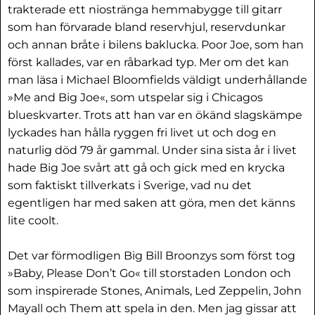
trakterade ett niostränga hemmabygge till gitarr
som han förvarade bland reservhjul, reservdunkar
och annan bråte i bilens baklucka. Poor Joe, som han
först kallades, var en råbarkad typ. Mer om det kan
man läsa i Michael Bloomfields väldigt underhållande
»Me and Big Joe«, som utspelar sig i Chicagos
blueskvarter. Trots att han var en ökänd slagskämpe
lyckades han hålla ryggen fri livet ut och dog en
naturlig död 79 år gammal. Under sina sista år i livet
hade Big Joe svårt att gå och gick med en krycka
som faktiskt tillverkats i Sverige, vad nu det
egentligen har med saken att göra, men det känns
lite coolt.
Det var förmodligen Big Bill Broonzys som först tog
»Baby, Please Don’t Go« till storstaden London och
som inspirerade Stones, Animals, Led Zeppelin, John
Mayall och Them att spela in den. Men jag gissar att