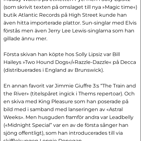
(som skrivit texten på omslaget till nya »Magic time«)
butik Atlantic Records på High Street kunde han
även hitta importerade plattor. Sun-singlar med Elvis
förstås men även Jerry Lee Lewis-singlarna som han
gillade ännu mer.
Första skivan han köpte hos Solly Lipsiz var Bill
Haileys »Two Hound Dogs«/»Razzle-Dazzle« på Decca
(distribuerades i England av Brunswick).
En annan favorit var Jimmie Giuffre 3:s “The Train and
the River» (titelspåret ingick i Thems repertoar). Och
en skiva med King Pleasure som han poserade på
bild med i samband med lanseringen av «Astral
Weeks». Men husguden framför andra var Leadbelly
(«Midnight Special” var en av de första sånger han
sjöng offentligt), som han introducerades till via
skifflekungen Lonnie Donegan.