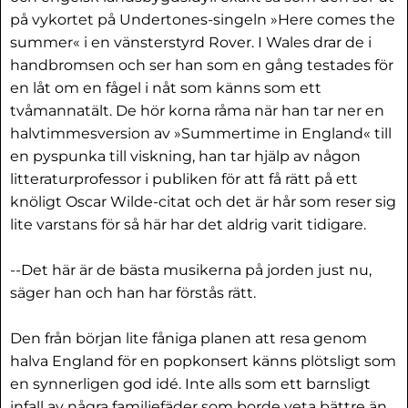
på vykortet på Undertones-singeln »Here comes the
summer« i en vänsterstyrd Rover. I Wales drar de i
handbromsen och ser han som en gång testades för
en låt om en fågel i nåt som känns som ett
tvåmannatält. De hör korna råma när han tar ner en
halvtimmesversion av »Summertime in England« till
en pyspunka till viskning, han tar hjälp av någon
litteraturprofessor i publiken för att få rätt på ett
knöligt Oscar Wilde-citat och det är hår som reser sig
lite varstans för så här har det aldrig varit tidigare.
--Det här är de bästa musikerna på jorden just nu,
säger han och han har förstås rätt.
Den från början lite fåniga planen att resa genom
halva England för en popkonsert känns plötsligt som
en synnerligen god idé. Inte alls som ett barnsligt
infall av några familjefäder som borde veta bättre än