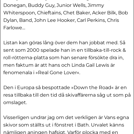
Donegan, Buddy Guy, Junior Wells, Jimmy
Whiterspoon, Chieftains, Chet Baker, Acker Bilk, Bob
Dylan, Band, John Lee Hooker, Carl Perkins, Chris
Farlowe…
Listan kan göras lång över dem han jobbat med. Så
sent som 2000 spelade han in en tillbaka-till-rock &
roll-rötterna-platta som han senare försökte dra in,
men faktum är att hans och Linda Gail Lewis är
fenomenala i »Real Gone Lover«.
Den i Europa så bespottade »Down the Road« är en
resa tillbaka till den tid då skivaffärerna såg ut som på
omslaget.
Visserligen undrar jag om det verkligen är Vans egna
skivor som ställts ut i fönstret i Bath. Urvalet känns
nämligen aningen hafsigt. Varför plocka med en