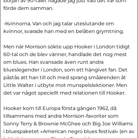
början av 90-talet frågade jag just vad det var som
förde dem samman.
-Kvinnorna. Van och jag talar uteslutande om
kvinnor, svarade han med en belåten grymtning.
Men när Morrison sökte upp Hooker i London tidigt
60-tal och de blev vänner, handlade det nog mest
om blues. Han svansade även runt andra
blueslegender i London, som ett hängivet fan. Det
påstås att han till och med sprang småärenden åt
Little Walter i utbyte mot munspelslektioner. Men
det var något speciellt med relationen till Hooker.
Hooker kom till Europa första gången 1962, då
tillsammans med andra Morrison-favoriter som
Sonny Terry & Brownie McGhee och Big Joe Williams
i bluespaketet »American negro blues festival« (en av