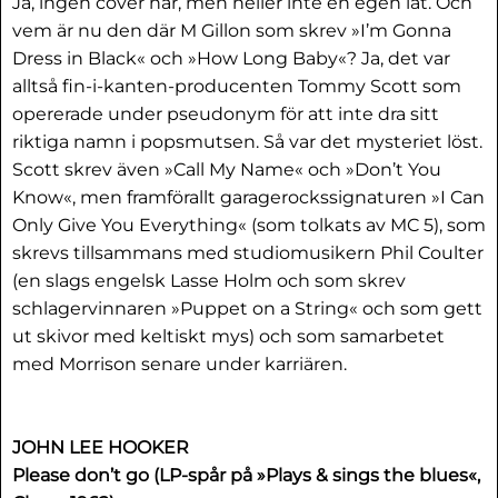
Ja, ingen cover här, men heller inte en egen låt. Och
vem är nu den där M Gillon som skrev »I’m Gonna
Dress in Black« och »How Long Baby«? Ja, det var
alltså fin-i-kanten-producenten Tommy Scott som
opererade under pseudonym för att inte dra sitt
riktiga namn i popsmutsen. Så var det mysteriet löst.
Scott skrev även »Call My Name« och »Don’t You
Know«, men framförallt garagerockssignaturen »I Can
Only Give You Everything« (som tolkats av MC 5), som
skrevs tillsammans med studiomusikern Phil Coulter
(en slags engelsk Lasse Holm och som skrev
schlagervinnaren »Puppet on a String« och som gett
ut skivor med keltiskt mys) och som samarbetet
med Morrison senare under karriären.
JOHN LEE HOOKER
Please don’t go (LP-spår på »Plays & sings the blues«,