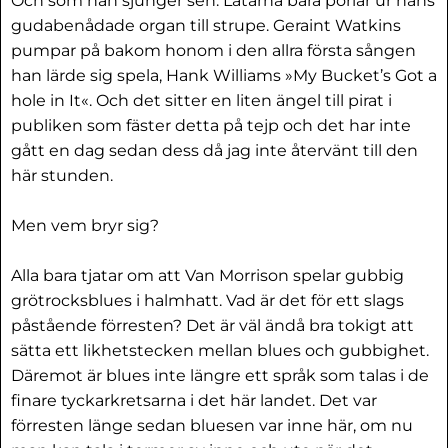
Och som han sjunger sen. Låtarna bara porlar ur hans
gudabenådade organ till strupe. Geraint Watkins
pumpar på bakom honom i den allra första sången
han lärde sig spela, Hank Williams »My Bucket’s Got a
hole in It«. Och det sitter en liten ängel till pirat i
publiken som fäster detta på tejp och det har inte
gått en dag sedan dess då jag inte återvänt till den
här stunden.
Men vem bryr sig?
Alla bara tjatar om att Van Morrison spelar gubbig
grötrocksblues i halmhatt. Vad är det för ett slags
påstående förresten? Det är väl ändå bra tokigt att
sätta ett likhetstecken mellan blues och gubbighet.
Däremot är blues inte längre ett språk som talas i de
finare tyckarkretsarna i det här landet. Det var
förresten länge sedan bluesen var inne här, om nu