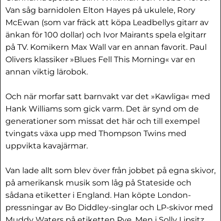
Van såg barnidolen Elton Hayes på ukulele, Rory
McEwan (som var fräck att köpa Leadbellys gitarr av
änkan för 100 dollar) och Ivor Mairants spela elgitarr
på TV. Komikern Max Wall var en annan favorit. Paul
Olivers klassiker »Blues Fell This Morning« var en
annan viktig lärobok.
Och när morfar satt barnvakt var det »Kawliga« med
Hank Williams som gick varm. Det är synd om de
generationer som missat det här och till exempel
tvingats växa upp med Thompson Twins med
uppvikta kavajärmar.
Van lade allt som blev över från jobbet på egna skivor,
på amerikansk musik som låg på Stateside och
sådana etiketter i England. Han köpte London-
pressningar av Bo Diddley-singlar och LP-skivor med
Muddy Waters på etiketten Pye. Men i Solly Lipsitz