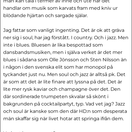
man kan tala i termer av inne och ute när det
handlar om musik som karvats fram med kniv ur
blödande hjärtan och sargade själar.
Jag fattar som vanligt ingenting. Det är ok att gräva
ner sig i soul, har jag förstått. I country. Och i jazz. Men
inte i blues. Bluesen är lika bespottad som
dansbandsmusiken, men i själva verket är det mer
blues i sådana som Olle Jönsson och Sten Nilsson än
i någon i den svenska elit som har monopol på
tyckandet just nu. Men soul och jazz är alltså pk. Det
är som att det är lite finare att lyssna på det. Det är
lite mer rysk kaviar och champagne över det. Den
där sordinerade trumpeten skvalar så skönt i
bakgrunden på cocktailpartyt, typ. Vad vet jag? Jazz
och soul är kanske som den där HD:n som desperata
män skaffar sig när livet hotar att springa ifrån dem.