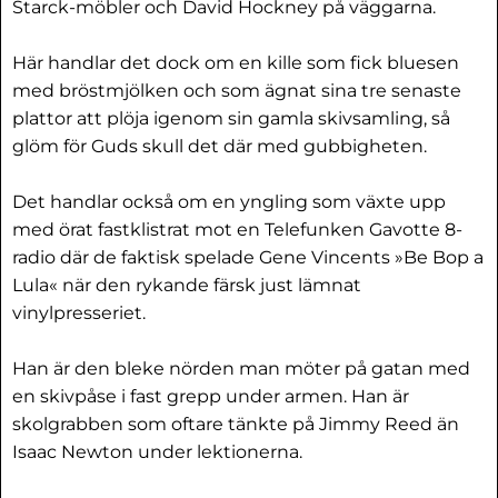
Starck-möbler och David Hockney på väggarna.
Här handlar det dock om en kille som fick bluesen
med bröstmjölken och som ägnat sina tre senaste
plattor att plöja igenom sin gamla skivsamling, så
glöm för Guds skull det där med gubbigheten.
Det handlar också om en yngling som växte upp
med örat fastklistrat mot en Telefunken Gavotte 8-
radio där de faktisk spelade Gene Vincents »Be Bop a
Lula« när den rykande färsk just lämnat
vinylpresseriet.
Han är den bleke nörden man möter på gatan med
en skivpåse i fast grepp under armen. Han är
skolgrabben som oftare tänkte på Jimmy Reed än
Isaac Newton under lektionerna.