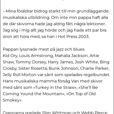
--Mina föräldrar bidrog starkt till min grundläggande
musikaliska utbildning. Om inte min pappa haft alla
de där skivorna hade jag aldrig fått några lektioner.
Jag sög i mig allt jag hörde och jag hade ett par bra
öron att höra med, sa han i Hot Press 2003.
Pappan lyssnade mest på jazz och blues.
Kid Ory, Louis Armstrong, Mahalia Jackson, Artie
Shaw, Tommy Dorsey, Harry James, Josh White, Bing
Crosby, Sister Rosetta, Bunk Johnson, Charlie Parker,
Jelly Roll Morton var sånt som spelades regelbundet.
Hans musikaliska mamma försåg Van med skivor
med sånt som »Turkey in the Straw«, »She’ll Be
Coming ’round the Mountain«, »On Top of Old
Smokey«.
Grannarna spelade Slim Whitman och Webb Pierce.