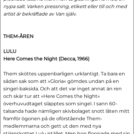
nypa salt. Varken pressning, etikett eller till och med
artist är bekräftade av Van själv.
THEM-ÅREN
LULU
Here Comes the Night (Decca, 1966)
Them sköttes uppenbarligen urklantigt. Ta bara en
sådan sak som att »Gloria« gömdes undan på en
singel-baksida. Och att det var inget annat än ren
och skär tur att »Here Comes the Night«
överhuvudtaget släpptes som singel. I sann 60-
talsanda hade nämligen skivbolaget snott låten mitt
framför ögonen på de oförstående Them-
medlemmarna och gett ut den med nya
stjärnskottet Lulu istället. Men hon floppade med sin