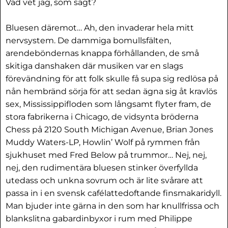
Vad vet jag, som sagt?
Bluesen däremot… Ah, den invaderar hela mitt
nervsystem. De dammiga bomullsfälten,
arendeböndernas knappa förhållanden, de små
skitiga danshaken där musiken var en slags
förevändning för att folk skulle få supa sig redlösa på
nån hembränd sörja för att sedan ägna sig åt kravlös
sex, Mississippifloden som långsamt flyter fram, de
stora fabrikerna i Chicago, de vidsynta bröderna
Chess på 2120 South Michigan Avenue, Brian Jones
Muddy Waters-LP, Howlin’ Wolf på rymmen från
sjukhuset med Fred Below på trummor… Nej, nej,
nej, den rudimentära bluesen stinker överfyllda
utedass och unkna sovrum och är lite svårare att
passa in i en svensk cafélattedoftande finsmakaridyll.
Man bjuder inte gärna in den som har knullfrissa och
blankslitna gabardinbyxor i rum med Philippe