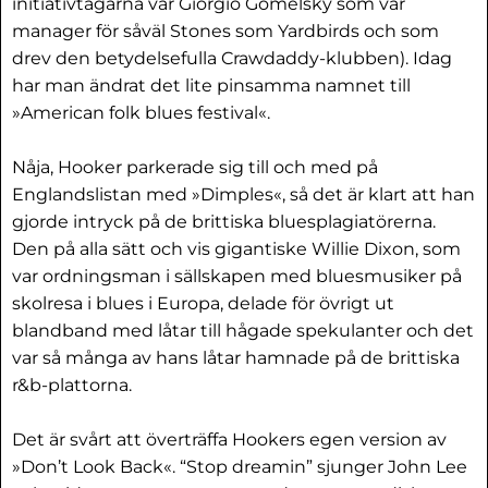
initiativtagarna var Giorgio Gomelsky som var
manager för såväl Stones som Yardbirds och som
drev den betydelsefulla Crawdaddy-klubben). Idag
har man ändrat det lite pinsamma namnet till
»American folk blues festival«.
Nåja, Hooker parkerade sig till och med på
Englandslistan med »Dimples«, så det är klart att han
gjorde intryck på de brittiska bluesplagiatörerna.
Den på alla sätt och vis gigantiske Willie Dixon, som
var ordningsman i sällskapen med bluesmusiker på
skolresa i blues i Europa, delade för övrigt ut
blandband med låtar till hågade spekulanter och det
var så många av hans låtar hamnade på de brittiska
r&b-plattorna.
Det är svårt att överträffa Hookers egen version av
»Don’t Look Back«. “Stop dreamin” sjunger John Lee