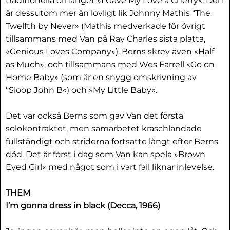
traditionella örhänget »I Gave My Love a Cherry«. Den
är dessutom mer än lovligt lik Johnny Mathis “The
Twelfth by Never» (Mathis medverkade för övrigt
tillsammans med Van på Ray Charles sista platta,
«Genious Loves Company»). Berns skrev även «Half
as Much», och tillsammans med Wes Farrell «Go on
Home Baby» (som är en snygg omskrivning av
“Sloop John B«) och »My Little Baby«.
Det var också Berns som gav Van det första
solokontraktet, men samarbetet kraschlandade
fullständigt och striderna fortsatte långt efter Berns
död. Det är först i dag som Van kan spela »Brown
Eyed Girl« med något som i vart fall liknar inlevelse.
THEM
I’m gonna dress in black (Decca, 1966)