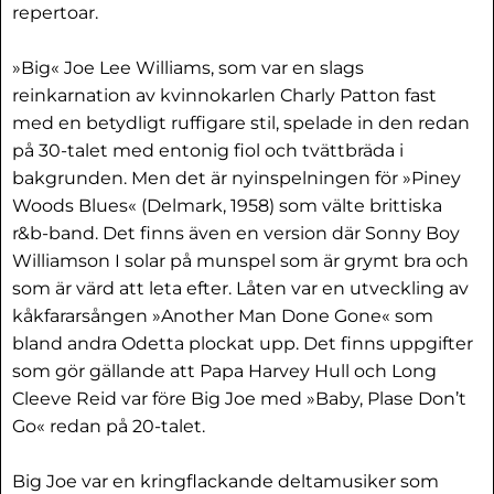
repertoar.
»Big« Joe Lee Williams, som var en slags
reinkarnation av kvinnokarlen Charly Patton fast
med en betydligt ruffigare stil, spelade in den redan
på 30-talet med entonig fiol och tvättbräda i
bakgrunden. Men det är nyinspelningen för »Piney
Woods Blues« (Delmark, 1958) som välte brittiska
r&b-band. Det finns även en version där Sonny Boy
Williamson I solar på munspel som är grymt bra och
som är värd att leta efter. Låten var en utveckling av
kåkfararsången »Another Man Done Gone« som
bland andra Odetta plockat upp. Det finns uppgifter
som gör gällande att Papa Harvey Hull och Long
Cleeve Reid var före Big Joe med »Baby, Plase Don’t
Go« redan på 20-talet.
Big Joe var en kringflackande deltamusiker som