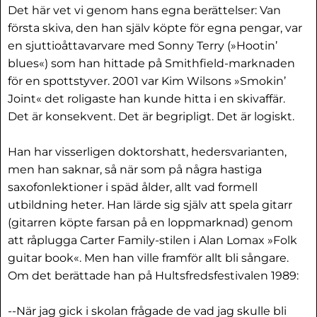
Det här vet vi genom hans egna berättelser: Van
första skiva, den han själv köpte för egna pengar, var
en sjuttioåttavarvare med Sonny Terry (»Hootin’
blues«) som han hittade på Smithfield-marknaden
för en spottstyver. 2001 var Kim Wilsons »Smokin’
Joint« det roligaste han kunde hitta i en skivaffär.
Det är konsekvent. Det är begripligt. Det är logiskt.
Han har visserligen doktorshatt, hedersvarianten,
men han saknar, så när som på några hastiga
saxofonlektioner i späd ålder, allt vad formell
utbildning heter. Han lärde sig själv att spela gitarr
(gitarren köpte farsan på en loppmarknad) genom
att råplugga Carter Family-stilen i Alan Lomax »Folk
guitar book«. Men han ville framför allt bli sångare.
Om det berättade han på Hultsfredsfestivalen 1989:
--När jag gick i skolan frågade de vad jag skulle bli