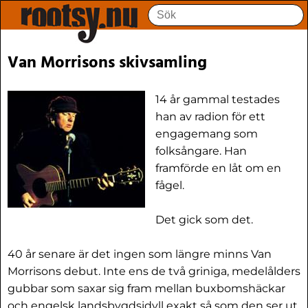
Van Morrisons skivsamling
14 år gammal testades
han av radion för ett
engagemang som
folksångare. Han
framförde en låt om en
fågel.
Det gick som det.
40 år senare är det ingen som längre minns Van
Morrisons debut. Inte ens de två griniga, medelålders
gubbar som saxar sig fram mellan buxbomshäckar
och engelsk landsbygdsidyll exakt så som den ser ut