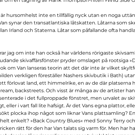
ar om en tagning av Hank Thompson-hiten »Wild Side Of 
är hursomhelst inte en tillfällig nyck utan en noga uttän
 Van synar den transatlantiska låtskatten. Låtarna som s
llan Irland och Staterna. Låtar som påfallande ofta handl
rar jag om inte han också har världens rörigaste skivsaml
judande skivaffärsfönster pryder omslaget på rootsiga 
ok om Van lanseras teorin att det där inte är vilket skyl
 bilden verkligen föreställer Nashers skivbutik i Bath) utan 
ett förlovat land, ett himmelrike, en av de där platserna
pstream, backstreets. Och visst är många av de artister ha
senterade i det fullproppade fönstret, men urvalet av ski
 eller i vart fall lite hafsigt. Är det Vans egna plattor, ell
rsökt plocka ihop något som liknar Vans plattsamling? E
 helt enkelt? »Back Country Blues« med Sonny Terry oc
icken rätt för den har Van talats sig varm för. Men har h