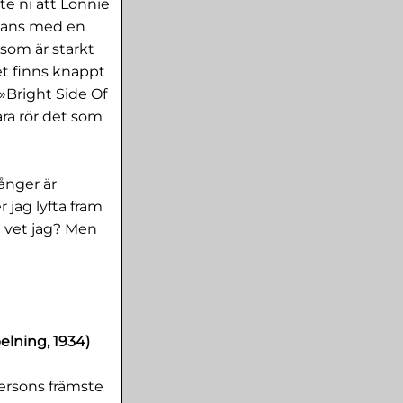
e ni att Lonnie
mmans med en
som är starkt
et finns knappt
»Bright Side Of
ra rör det som
ånger är
r jag lyfta fram
d vet jag? Men
pelning, 1934)
fersons främste