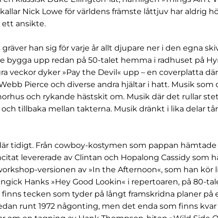
allar Nick Lowe för världens främste låttjuv har aldrig h
ett ansikte.
s gräver han sig för varje år allt djupare ner i den egna s
e bygga upp redan på 50-talet hemma i radhuset på Hyn
ra veckor dyker »Pay the Devil« upp – en coverplatta där
Webb Pierce och diverse andra hjältar i hatt. Musik som d
a horhus och rykande hästskit om. Musik där det rullar st
ch tillbaka mellan takterna. Musik dränkt i lika delar tå
där tidigt. Från cowboy-kostymen som pappan hämtade
ilmcitat levererade av Clintan och Hopalong Cassidy som ha
orkshop-versionen av »In the Afternoon«, som han kör 
t ingick Hanks »Hey Good Lookin« i repertoaren, på 80-t
finns tecken som tyder på långt framskridna planer på e
edan runt 1972 någonting, men det enda som finns kvar 