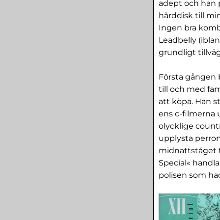
adept och han p
hårddisk till mi
Ingen bra kombi
Leadbelly (iblan
grundligt tillv
Första gången bl
till och med fa
att köpa. Han s
ens c-filmerna u
olycklige count
upplysta perron
midnattståget t
Special« handla
polisen som ha