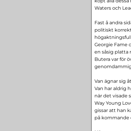
köpt alla dessa
Waters och Lea
Fast å andra sid
politiskt korrek
högaktningsfullt
Georgie Fame oc
en såsig platt
Butera var för 
genomdammig 
Van ägnar sig åt
Van har aldrig 
när det visade s
Way Young Love
gissar att han 
på kommande c