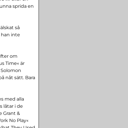
kunna sprida en
älskat så
 han inte
ifter om
ous Time« är
ke Solomon
å nåt sätt. Bara
es med alla
 låtar i de
e Grant &
Work No Play«
t What They Used