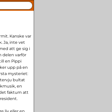
rmit. Kanske var
. Ja, inte vet
med att ge sig i
n delen varför
ill en Pippi
yker upp på en
sta mysteriet:
ntervju bultat
ckmusik, en
 det faktum att
resident.
e liv eller en