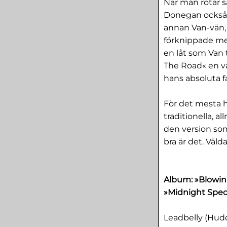
När man rotar 
Donegan också 
annan Van-vän, 
förknippade med
en låt som Van 
The Road« en v
hans absoluta fav
För det mesta h
traditionella, al
den version som
bra är det. Väld
Album: »Blowin’
»Midnight Specia
Leadbelly (Hudd