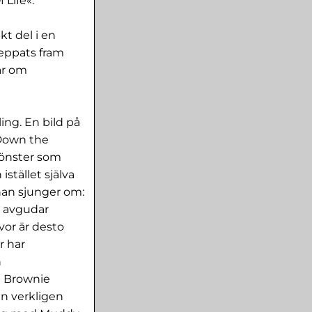
Life«.
kt del i en
keppats fram
ar om
ing. En bild på
»Down the
tfönster som
istället själva
 han sjunger om:
n avgudar
vor är desto
er har
n
h Brownie
an verkligen