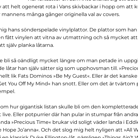
 att helt ogenerat rota i Vans skivbackar i hopp om att 
r mannens många gånger originella val av covers.
 mig hans sönderspelade vinylplattor. De plattor som han 
n fått vinylen att vitna av utmattning och så mycket att
tt själv planka låtarna.
le bli så oändligt mycket längre om man petade in uppg
de låtar han själv sätter sig som upphovsman till. »Preci
ellt lik Fats Dominos »Be My Guest«. Eller är det kans
et You Off My Mind« han snott. Eller om det är tvärtom p
xempel.
la om hur gigantisk listan skulle bli om den kompletterad
 live. Eller potpurrier där han pular in stumpar från andras
da »Precious Time« brukar vid soligt väder landa i Eddi
Hope Jo’anna«. Och det slog mig helt nyligen att »All 
i en klassisk Duke Ellington-låt, nämligen »Things Ain’