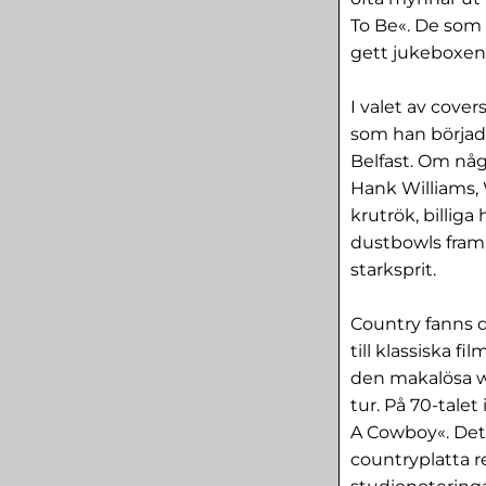
To Be«. De som k
gett jukeboxen 
I valet av cover
som han börjad
Belfast. Om någ
Hank Williams, 
krutrök, billig
dustbowls fram o
starksprit.
Country fanns 
till klassiska f
den makalösa w
tur. På 70-tale
A Cowboy«. Det 
countryplatta r