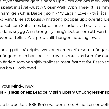
så dyker samma gamla namn upp - om och om igen. Visst
spelat in såväl »Just A Closer Walk With Thee« (tillsa
nämligen Chris Barber) som »My Lagan Love« – två låtar 
 Van? Eller att Louis Armstrong poppar upp överallt. D
tolkat som Satchmos läppar inte nuddat vid och visst är 
äldans snygg Armstrong-hyllning? Det är som att Van ba
oriter tolkat. Allt, precis allt, hänger ihop. Jag lovar.
ar jag gått på originalversionen, men eftersom många s
lmängods, eller har spelats in av tusentals artister, försöke
 är den som Van själv troligast mest fastnat för. Fast va
ans bra till och med.
 Your Mind«, 1967:
l« (Traditionell): Leadbelly (från Library Of Congress-ins
ie Ledbetter, 1888-1949) var den store Blind Lemon Jef