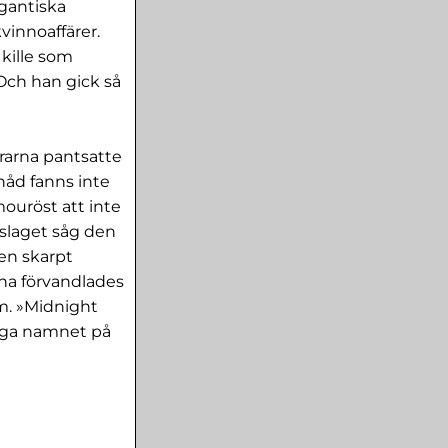
igantiska
vinnoaffärer.
 kille som
. Och han gick så
drarna pantsatte
nåd fanns inte
ouröst att inte
lvslaget såg den
en skarpt
gna förvandlades
um. »Midnight
tiga namnet på