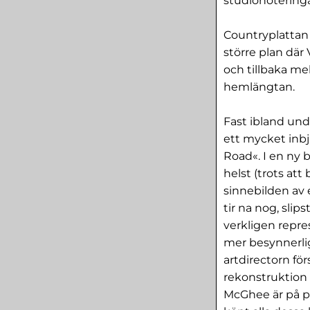
studionotering
Countryplattan 
större plan där
och tillbaka me
hemlängtan.
Fast ibland und
ett mycket inb
Road«. I en ny b
helst (trots att
sinnebilden av 
tir na nog, sli
verkligen repre
mer besynnerligt,
artdirectorn fö
rekonstruktion
McGhee är på pr