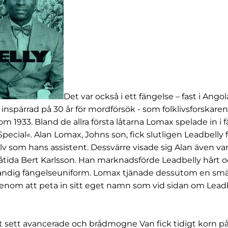
Det var också i ett fängelse – fast i Angol
 inspärrad på 30 år för mordförsök - som folklivsforskar
 1933. Bland de allra första låtarna Lomax spelade in i 
pecial«. Alan Lomax, Johns son, fick slutligen Leadbelly 
älv som hans assistent. Dessvärre visade sig Alan även va
åtida Bert Karlsson. Han marknadsförde Leadbelly hårt o
 randig fängelseuniform. Lomax tjänade dessutom en smä
nom att peta in sitt eget namn som vid sidan om Lead
 sett avancerade och brådmogne Van fick tidigt korn på