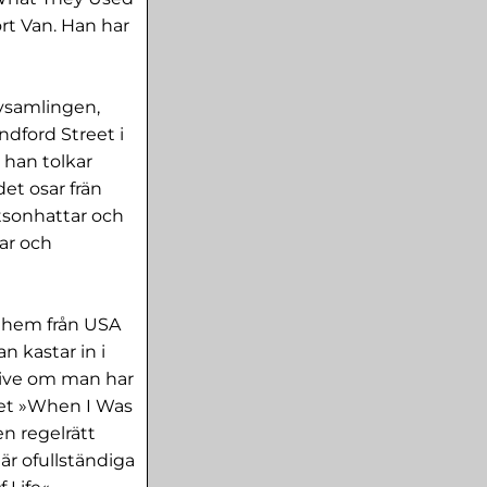
ört Van. Han har
kivsamlingen,
dford Street i
 han tolkar
et osar frän
etsonhattar och
rar och
 hem från USA
n kastar in i
live om man har
alet »When I Was
n regelrätt
är ofullständiga