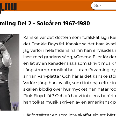
mling Del 2 - Soloåren 1967-1980
Kanske var det dottern som förälskat sig i Ke
det Frankie Boys fel. Kanske sa det bara kvack
jag varför i hela fridens namn han envisades 
kast med grodans sång, »Green«. Eller för de
en låt av en kanadensiska som skrivit musik t
Långstrump-musikal helt utan förvarning d
annan Van-platta? Och här är det kanske stör
Varför sjöng han av alla, som i intervju efter i
skallen blodig över hur mycket han hatar ro
Pink Floyd-låt? Och då har vi inte ens berört
han tolkat musik skriven av en amerikansk p
Här fortsätter en som inte skaffat sig ett bättr