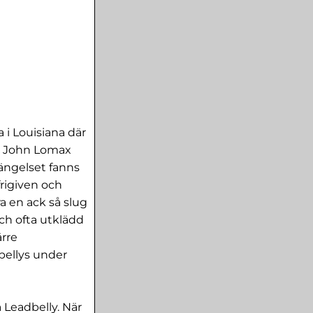
a i Louisiana där
en John Lomax
fängelset fanns
frigiven och
ra en ack så slug
ch ofta utklädd
rre
bellys under
 Leadbelly. När