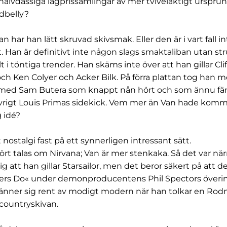
 halvdassiga lågprissamlingar av mer tvivelaktigt ursp
dbelly?
an har han lätt skruvad skivsmak. Eller den är i vart fall in
t. Han är definitivt inte någon slags smaktaliban utan st
 i töntiga trender. Han skäms inte över att han gillar Cli
h Ken Colyer och Acker Bilk. På förra plattan tog han me
a med Sam Butera som knappt nån hört och som ännu fär
övrigt Louis Primas sidekick. Vem mer än Van hade komm
idé?
 nostalgi fast på ett synnerligen intressant sätt.
hört talas om Nirvana; Van är mer stenkaka. Så det var n
ig att han gillar Starsailor, men det beror säkert på att d
rs Do« under demonproducentens Phil Spectors överi
känner sig rent av modigt modern när han tolkar en Rodn
ountryskivan.