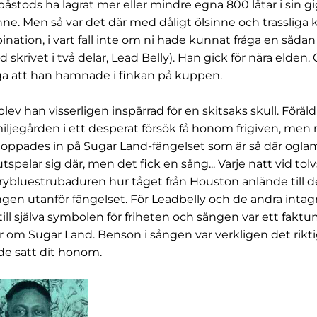
åstods ha lagrat mer eller mindre egna 800 låtar i sin g
nne. Men så var det där med dåligt ölsinne och trassliga k
nation, i vart fall inte om ni hade kunnat fråga en sådan
d skrivet i två delar, Lead Belly). Han gick för nära elden
äga att han hamnade i finkan på kuppen.
ev han visserligen inspärrad för en skitsaks skull. Föräl
miljegården i ett desperat försök få honom frigiven, men 
toppades in på Sugar Land-fängelset som är så där oglam
tspelar sig där, men det fick en sång... Varje natt vid to
rybluestrubaduren hur tåget från Houston anlände till d
gen utanför fängelset. För Leadbelly och de andra inta
ill själva symbolen för friheten och sången var ett fakt
r om Sugar Land. Benson i sången var verkligen det rik
de satt dit honom.