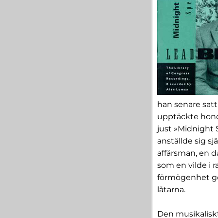
han senare satt
upptäckte honom
just »Midnight S
anställde sig sj
affärsman, en d
som en vilde i
förmögenhet ge
låtarna.
Den musikaliskt