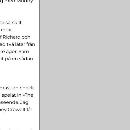
rung med Muddy
te särskilt
runtar
ff Richard och
d två låtar från
re äger. Sam
it på en sådan
ärmast en chock
e spelat in »The
nseende. Jag
ey Crowell-låt