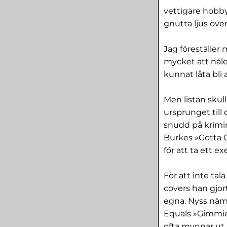
vettigare hobby
gnutta ljus öve
Jag föreställer
mycket att nåle
kunnat låta bli a
Men listan skul
ursprunget till 
snudd på krimin
Burkes »Gotta G
för att ta ett e
För att inte ta
covers han gjort
egna. Nyss nämn
Equals »Gimmie 
ofta mynnar ut 