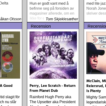
 Delta
Hun er godt vant med å
med lite jaz
befinne seg på forsiden av
Norah Jone
magasiner allerede, om en
skriver des
ikke for egne kunstneriske
åkan Olsson
Tom Skjeklesæther
prestasjoner
Recension
Recensio
McClain, M
 A Good
Perry, Lee Scratch - Return
Reiersrud,
From Planet Dub
Is Plenty
tid slagit för
Rainford Hugh Perry aka
Mighty Sam
ch nu slår
The Upsetter aka President
legendarisk