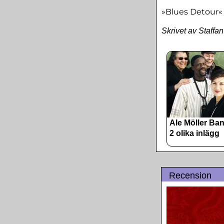
»Blues Detour« ha
Skrivet av Staffa
Ale Möller Ba
2 olika inlägg
Recension