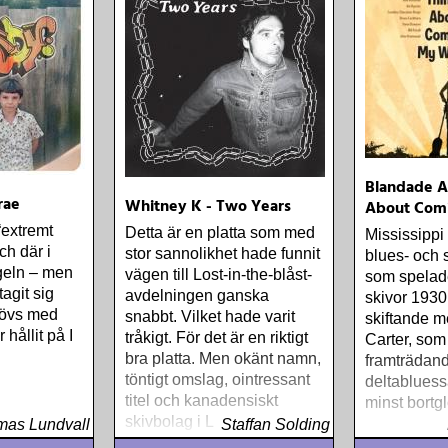
Blandade Ar
rae
Whitney K - Two Years
About Com
“extremt
Detta är en platta som med
Mississippi
ch där i
stor sannolikhet hade funnit
blues- och 
geln – men
vägen till Lost-in-the-blåst-
som spelad
agit sig
avdelningen ganska
skivor 1930
hövs med
snabbt. Vilket hade varit
skiftande 
hållit på I
tråkigt. För det är en riktigt
Carter, som
bra platta. Men okänt namn,
framträdan
töntigt omslag, ointressant
deltabluess
titel och kanadensiskt
minst bort
skivbolag i London ingen
as Lundvall
Staffan Solding
hört talas om