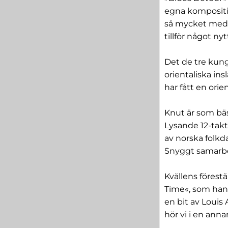
egna kompositio
så mycket med 
tillför något ny
Det de tre kunga
orientaliska in
har fått en orie
Knut är som bäs
Lysande 12-takt
av norska folkd
Snyggt samarb
Kvällens förest
Time«, som han 
en bit av Louis
hör vi i en ann