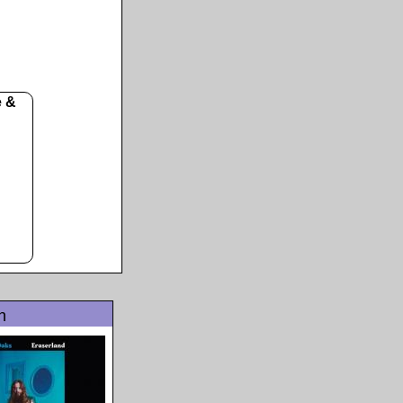
e &
n