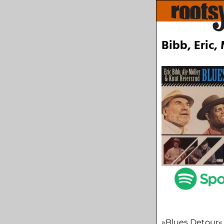
Bibb, Eric,
»Blues Detour« 