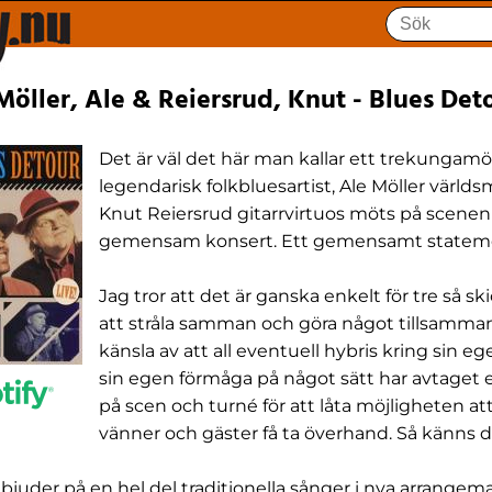
 Möller, Ale & Reiersrud, Knut - Blues Det
Det är väl det här man kallar ett trekungamö
legendarisk folkbluesartist, Ale Möller värld
Knut Reiersrud gitarrvirtuos möts på scenen
gemensam konsert. Ett gemensamt statem
Jag tror att det är ganska enkelt för tre så s
att stråla samman och göra något tillsamman
känsla av att all eventuell hybris kring sin 
sin egen förmåga på något sätt har avtaget 
på scen och turné för att låta möjligheten at
vänner och gäster få ta överhand. Så känns det
bjuder på en hel del traditionella sånger i nya arrange