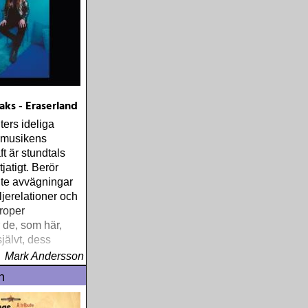
aks - Eraserland
ers ideliga
 musikens
t är stundtals
jatigt. Berör
nte avvägningar
ljerelationer och
troper
 de, som här,
jälvt, dess
 och det
Mark Andersson
iets kamp för
n
et