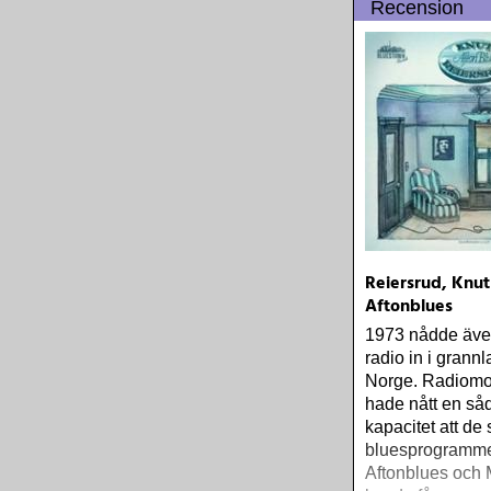
Recension
Reiersrud, Knut
Aftonblues
1973 nådde äve
radio in i grann
Norge. Radiomo
hade nått en så
kapacitet att de
bluesprogramm
Aftonblues och 