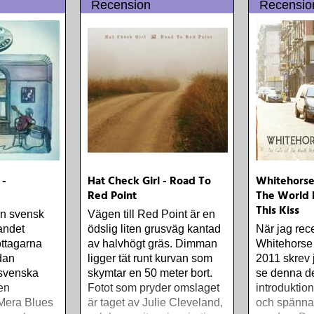
Recension
Recensio
 -
Hat Check Girl - Road To
Whitehorse
Red Point
The World
This Kiss
n svensk
Vägen till Red Point är en
landet
ödslig liten grusväg kantad
När jag re
ttagarna
av halvhögt gräs. Dimman
Whitehorse 
dan
ligger tät runt kurvan som
2011 skrev j
 svenska
skymtar en 50 meter bort.
se denna d
en
Fotot som pryder omslaget
introduktion 
Mera Blues
är taget av Julie Cleveland,
och spänna