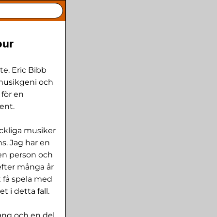
our
te. Eric Bibb
smusikgeni och
 för en
ent.
kickliga musiker
s. Jag har en
egen person och
efter många år
t få spela med
 i detta fall.
mang och en del