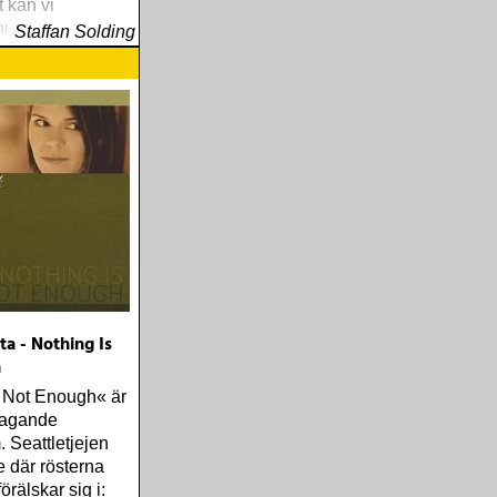
t kan vi
nu när
Staffan Solding
är på plats
ta - Nothing Is
h
s Not Enough« är
ntagande
 Seattletjejen
e där rösterna
rälskar sig i: