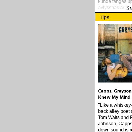
kunde fångas u
avlyssnas av en
St
musikhungrig K
Tips
Reiersrud. Den 
bjöd på satta ou
spår
Capps, Grayson 
Knew My Mind
"Like a whiskey
back alley poet 
Tom Waits and 
Johnson, Capps'
down sound is r