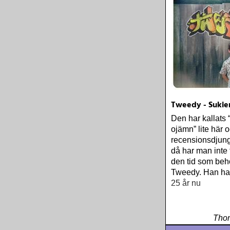
Tweedy - Sukie
Den har kallats 
ojämn” lite här o
recensionsdjun
då har man inte t
den tid som be
Tweedy. Han har 
25 år nu
Thom