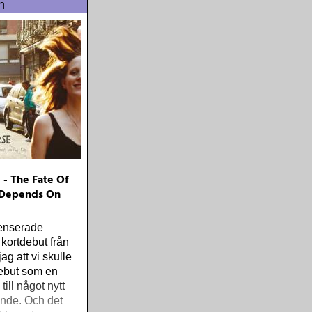
n
 - The Fate Of
 Depends On
censerade
kortdebut från
ag att vi skulle
ebut som en
till något nytt
nde. Och det