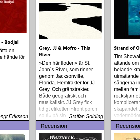
 - Bodjal
Grey, JJ & Mofro - This
Strand of O
ätta en
River
Tim Showalt
de hände för
»Den här floden« är St.
ältande om
John´s River, som rinner
helande kraf
genom Jacksonville,
utmattande t
Florida. Hemtrakter för JJ
sångerna i
Grey. Och gränstrakter.
mellan fami
Både geografiskt och
rockstjärne
musikaliskt. JJ Grey fick
komplicerar
tidigt etiketten »front porch
skapandet s
soul« på sin musik och blev
vedermödor
ngt Eriksson
Staffan Solding
även något av en
manliga gen
Recension
Recensio
»backwoods«-personlighet
sin genialit