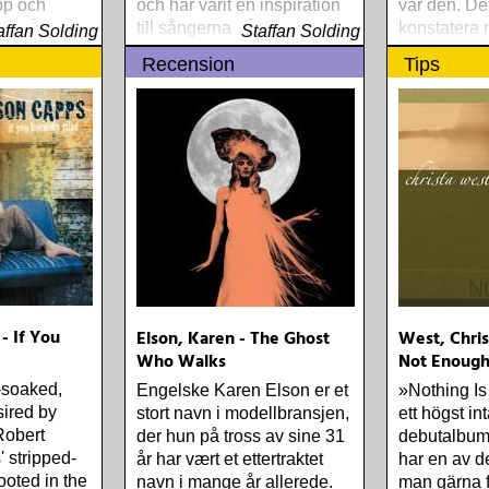
pp och
och har varit en inspiration
var den. De
 12-årig
till sångerna på detta album
konstatera 
affan Solding
Staffan Solding
nut
uppföljaren 
Recension
Tips
musik de
tplånliga
- If You
Elson, Karen - The Ghost
West, Chris
Who Walks
Not Enoug
-soaked,
Engelske Karen Elson er et
»Nothing I
sired by
stort navn i modellbransjen,
ett högst i
Robert
der hun på tross av sine 31
debutalbum.
 stripped-
år har vært et ettertraktet
har en av d
ooted in the
navn i mange år allerede.
man gärna fö