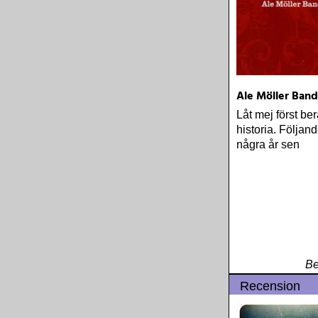
Ale Möller Band
Låt mej först ber
historia. Följan
några år sen
Be
Recension