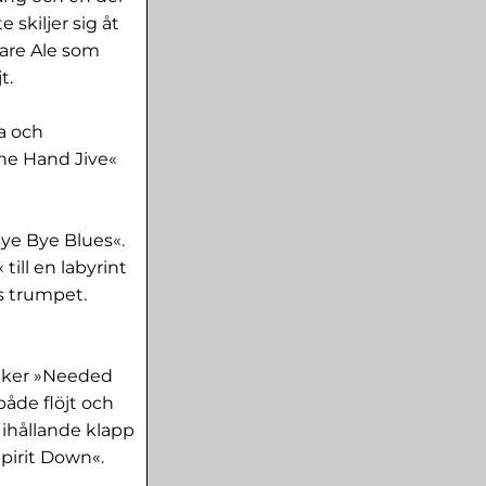
skiljer sig åt
are Ale som
t.
ka och
The Hand Jive«
Bye Bye Blues«.
ill en labyrint
s trumpet.
siker »Needed
både flöjt och
 ihållande klapp
pirit Down«.