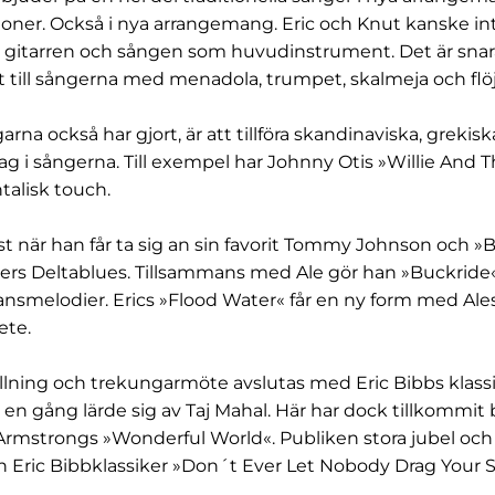
ner. Också i nya arrangemang. Eric och Knut kanske inte 
gitarren och sången som huvudinstrument. Det är snar
tt till sångerna med menadola, trumpet, skalmeja och flöj
rna också har gjort, är att tillföra skandinaviska, grekis
slag i sångerna. Till exempel har Johnny Otis »Willie And 
ntalisk touch.
t när han får ta sig an sin favorit Tommy Johnson och »
ers Deltablues. Tillsammans med Ale gör han »Buckride« t
ansmelodier. Erics »Flood Water« får en ny form med Ale
ete.
ällning och trekungarmöte avslutas med Eric Bibbs klas
en gång lärde sig av Taj Mahal. Här har dock tillkommit 
 Armstrongs »Wonderful World«. Publiken stora jubel och
an Eric Bibbklassiker »Don´t Ever Let Nobody Drag Your S