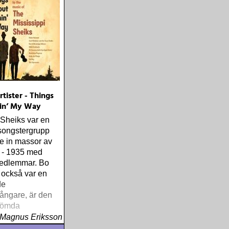
tister - Things
in’ My Way
 Sheiks var en
songstergrupp
e in massor av
 - 1935 med
medlemmar. Bo
 också var en
de
ångare, är den
glömda
Magnus Eriksson