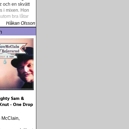
z och en skvätt
s i mixen. Hon
sutom bra låtar
Håkan Olsson
n
ighty Sam &
 Knut - One Drop
 McClain,