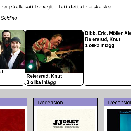
r på alla sätt bidragit till att detta inte ska ske.
n Solding
Bibb, Eric, Möller, Al
Reiersrud, Knut
1 olika inlägg
nd
Reiersrud, Knut
3 olika inlägg
Recension
Recensio