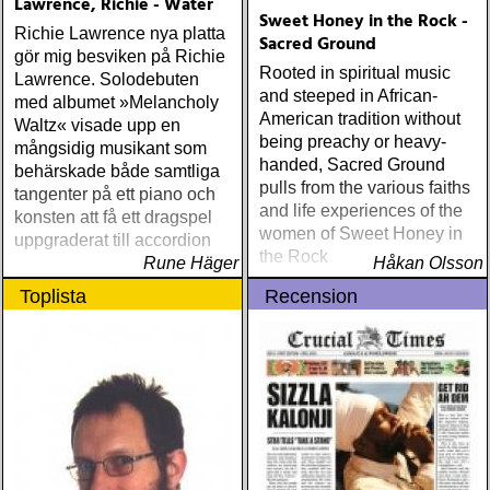
Lawrence, Richie - Water
Sweet Honey in the Rock -
Richie Lawrence nya platta
Sacred Ground
gör mig besviken på Richie
Rooted in spiritual music
Lawrence. Solodebuten
and steeped in African-
med albumet »Melancholy
American tradition without
Waltz« visade upp en
being preachy or heavy-
mångsidig musikant som
handed, Sacred Ground
behärskade både samtliga
pulls from the various faiths
tangenter på ett piano och
and life experiences of the
konsten att få ett dragspel
women of Sweet Honey in
uppgraderat till accordion
the Rock
Rune Häger
Håkan Olsson
Toplista
Recension