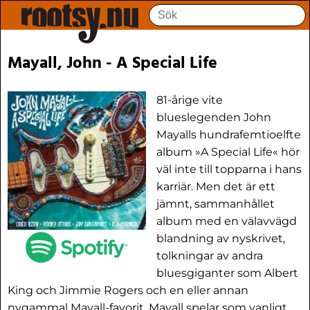
Mayall, John - A Special Life
81-årige vite
blueslegenden John
Mayalls hundrafemtioelfte
album »A Special Life« hör
väl inte till topparna i hans
karriär. Men det är ett
jämnt, sammanhållet
album med en välavvägd
blandning av nyskrivet,
tolkningar av andra
bluesgiganter som Albert
King och Jimmie Rogers och en eller annan
nygammal Mayall-favorit. Mayall spelar som vanligt