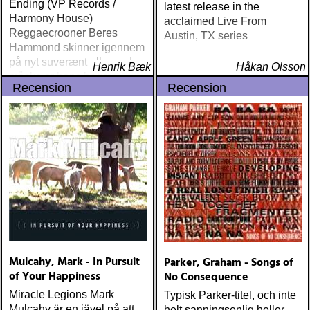
Ending (VP Records /
latest release in the
Harmony House)
acclaimed Live From
Reggaecrooner Beres
Austin, TX series
Hammond skinner igennem
på nyt suverænt album, der
Henrik Bæk
Håkan Olsson
måske er hans bedste
Recension
Recension
gennem tiderne
Mulcahy, Mark - In Pursuit
Parker, Graham - Songs of
of Your Happiness
No Consequence
Miracle Legions Mark
Typisk Parker-titel, och inte
Mulcahy är en jävel på att
helt sanningsenlig heller,