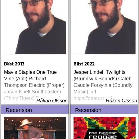
Bäst 2013
Bäst 2022
Mavis Staples One True
Jesper Lindell Twilights
Vine (Anti) Richard
(Brunnsvik Sounds) Caleb
Thompson Electric (Proper)
Caudle Forsythia (Soundly
Jason Isbell Southeastern
Music) [url
(Thirty Tigers) Danny and
https://open.spotify
Håkan Olsson
Håkan Olsson
the Champions of the World
Recension
Recension
Stay True (Loose) Slow Fox
Just Like the Birds (Rootsy)
Steve Earle The Low
Highway (New West) Bob
Dylan Another Self Portrait