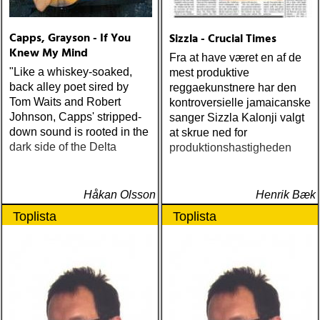
Capps, Grayson - If You
Sizzla - Crucial Times
Knew My Mind
Fra at have været en af de
"Like a whiskey-soaked,
mest produktive
back alley poet sired by
reggaekunstnere har den
Tom Waits and Robert
kontroversielle jamaicanske
Johnson, Capps' stripped-
sanger Sizzla Kalonji valgt
down sound is rooted in the
at skrue ned for
dark side of the Delta
produktionshastigheden
Håkan Olsson
Henrik Bæk
Toplista
Toplista