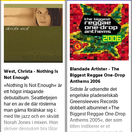
Blandade Artister - The
West, Christa - Nothing Is
Biggest Reggae One-Drop
Not Enough
Anthems 2006
»Nothing Is Not Enough« är
Sidste år udsendte det
ett högst intagande
engelske pladeselskab
debutalbum. Seattletjejen
Greensleeves Records
har en av de där rösterna
dobbelt albummet »The
man gärna förälskar sig i:
Biggest Reggae One-Drop
med lite jazz och en skvätt
Anthems 2005«, der som
Norah Jones i mixen. Hon
titlen indikerer er et
skriver dessutom bra låtar