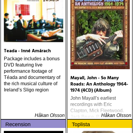
Dickinson - Dinosaurs Run
In Circles Dave Alvin & The
Guilty Women Caroline af
Ugglas -Så gör jag det igen
Bob Dylan - Together
Through Life Louie And The
Lovers - The Complete
Recordings Leonard
Teada - Inné Amárach
Cohen- Live In London Bad
Liver & Brustna hjärtan -
Package includes a bonus
Tom Waits på svenska (CD
DVD featuring live
& konsert på Södra Teatern,
performance footage of
Stockholm) Rod Stewart -
Mayall, John - So Many
Téada and documentary of
Sessions 1971-1998
Roads: An Anthology 1964-
the rich musical culture of
Bläckfisken (TV-serie) The
1974 (4CD) (Album)
Ireland’s Sligo region
Company (DVD-miniserie)
John Mayall's earliest
Danger Man (TV-serie) Ken
recordings with Eric
Burn´s The West (DVD-
Clapton, Mick Fleetwood,
miniserie) Camilla Grebe &
Håkan Olsson
Håkan Olsson
Jack Bruce, Peter Green,
Åsa Träff Nån sorts frid
Mick Taylor and John
Recension
Toplista
(bok) Spooks (TV-serie)
McVie from the sixties as
Pluras kokbok Naked City