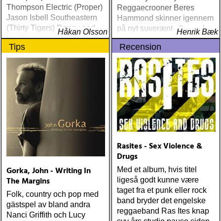
Thompson Electric (Proper)
Reggaecrooner Beres
Jason Isbell Southeastern
Hammond skinner igennem
(Thirty Tigers) Danny and
på nyt suverænt album, der
Håkan Olsson
Henrik Bæk
the Champions of the World
måske er hans bedste
Tips
Recension
Stay True (Loose) Slow Fox
gennem tiderne
Just Like the Birds (Rootsy)
Steve Earle The Low
Highway (New West) Bob
Dylan Another Self Portrait
(Columbia) Halden Electric
Women (Rootsy) Rokia
Traoré Beautiful Africa
(Nonesuch) Sam Baker Say
Grace (Sam Baker Music)
Rasites - Sex Violence &
Guy Clark My Favorite
Drugs
Picture Of You (Dualtone)
Gorka, John - Writing In
Med et album, hvis titel
Richard Lindgren Driftwood
The Margins
ligeså godt kunne være
(Rootsy) Chip Taylor Block
taget fra et punk eller rock
Out The Sirens Of This
Folk, country och pop med
band bryder det engelske
Lonely World (Trainwreck)
gästspel av bland andra
reggaeband Ras Ites knap
Nick Cave & The Bad
Nanci Griffith och Lucy