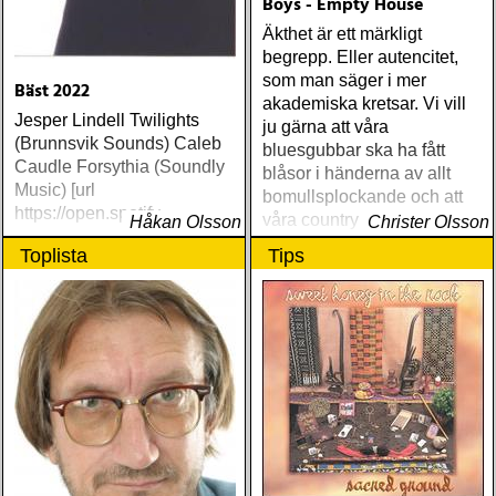
Boys - Empty House
Äkthet är ett märkligt
begrepp. Eller autencitet,
som man säger i mer
Bäst 2022
akademiska kretsar. Vi vill
Jesper Lindell Twilights
ju gärna att våra
(Brunnsvik Sounds) Caleb
bluesgubbar ska ha fått
Caudle Forsythia (Soundly
blåsor i händerna av allt
Music) [url
bomullsplockande och att
https://open.spotify
våra countrymusiker ska ha
Håkan Olsson
Christer Olsson
duckat för flygande flaskor
Toplista
Tips
bakom sågspånsbarernas
hönsnät