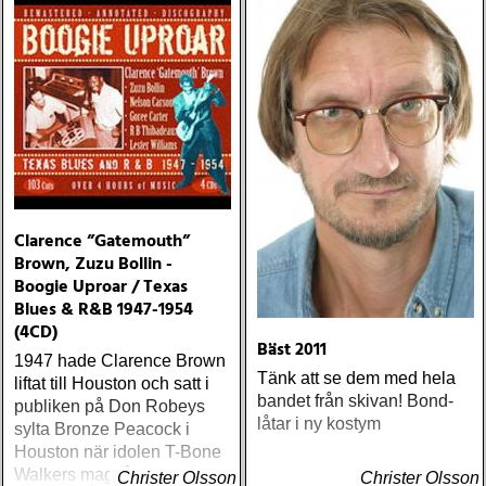
well as Mayall's other
(DVD; TV-serie) 87th
recorded work through
Precinct (DVD; TV-serie)
1974 have been issued on
The Defenders (TV-serie)
the 4-CD box set »So Many
Lennart Persson - Musik
Roads: An Anthology 1964-
Non Stop – Pet Sounds I
1974«
våra hjärtan (bok) Peter
LeMarc/Lennart Persson -
100 sånger (bok) Willy Clay
Band - Blue
Clarence ”Gatemouth”
Brown, Zuzu Bollin -
Boogie Uproar / Texas
Blues & R&B 1947-1954
(4CD)
Bäst 2011
1947 hade Clarence Brown
Tänk att se dem med hela
liftat till Houston och satt i
bandet från skivan! Bond-
publiken på Don Robeys
låtar i ny kostym
sylta Bronze Peacock i
Houston när idolen T-Bone
Walkers magsår gjorde sig
Christer Olsson
Christer Olsson