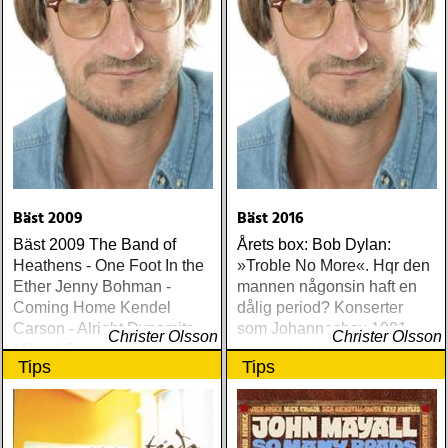
Bäst 2009
Bäst 2016
Bäst 2009 The Band of
Årets box: Bob Dylan:
Heathens - One Foot In the
»Troble No More«. Hqr den
Ether Jenny Bohman -
mannen någonsin haft en
Coming Home Kendel
dålig period? Konserter
Carson - Alright Dynamite
som Johanneshov 1981
Christer Olsson
Christer Olsson
Mikael Samuelson - Movitz
som jag tyckte var sådär
Tips
Tips
Howard Eliott Payne -
framstår i ett förklarat ljus
Bright Light Ballads Louise
när jag hör Earls Court från
Hoffsten - På andra sedan
samma år - och med nästan
Vättern James Luther
samma låtar