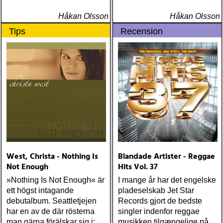
Håkan Olsson
Håkan Olsson
Tips
Recension
West, Christa - Nothing Is
Blandade Artister - Reggae
Not Enough
Hits Vol. 37
»Nothing Is Not Enough« är
I mange år har det engelske
ett högst intagande
pladeselskab Jet Star
debutalbum. Seattletjejen
Records gjort de bedste
har en av de där rösterna
singler indenfor reggae
man gärna förälskar sig i:
musikken tilgængelige på