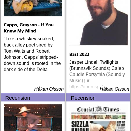
Capps, Grayson - If You
Knew My Mind
"Like a whiskey-soaked,
back alley poet sired by
Tom Waits and Robert
Bäst 2022
Johnson, Capps' stripped-
Jesper Lindell Twilights
down sound is rooted in the
(Brunnsvik Sounds) Caleb
dark side of the Delta
Caudle Forsythia (Soundly
Music) [url
https://open.spotify
Håkan Olsson
Håkan Olsson
Recension
Recension