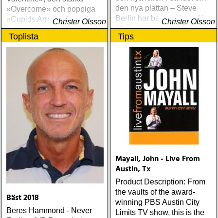
den nya plattan – Steve
«Overcome» och poppiga
Berlin har bara varit med i
«Cupids Arrow», för att inte
Christer Olsson
Christer Olsson
25 år…
tala om Dylan-lika «Time Is
Toplista
Tips
A Train» och den ömsinta
tolkningen av Dylans «I´ll
Remember You”
Mayall, John - Live From
Austin, Tx
Product Description: From
the vaults of the award-
Bäst 2018
winning PBS Austin City
Beres Hammond - Never
Limits TV show, this is the