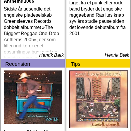
Anthems 2006
taget fra et punk eller rock
Sidste år udsendte det
band bryder det engelske
engelske pladeselskab
reggaeband Ras Ites knap
Greensleeves Records
syv års studie pause siden
dobbelt albummet »The
det lovende debutalbum fra
Biggest Reggae One-Drop
2001
Anthems 2005«, der som
titlen indikerer er et
opsamlingsalbum med de
Henrik Bæk
Henrik Bæk
bedste numre indenfor den
Recension
Tips
populære reggaestil kaldet
one-drop