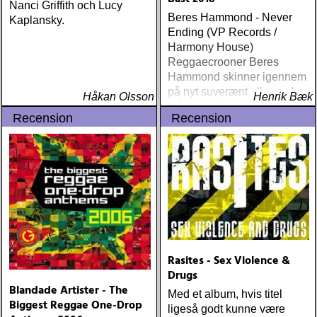
Nanci Griffith och Lucy
Beres Hammond - Never
Kaplansky.
Ending (VP Records /
Harmony House)
Reggaecrooner Beres
Hammond skinner igennem
på nyt suverænt album, der
Håkan Olsson
Henrik Bæk
måske er hans bedste
Recension
Recension
gennem tiderne
Rasites - Sex Violence &
Drugs
Blandade Artister - The
Med et album, hvis titel
Biggest Reggae One-Drop
ligeså godt kunne være