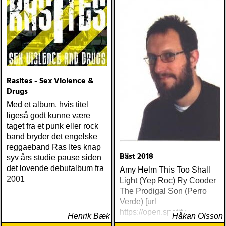
plattor vara med på listan,
men jag har istället valt att
bara lista de plattor jag
lyssnat på väsentligt mycket
mer än vad tjänsten kräver
Rasites - Sex Violence &
Drugs
Med et album, hvis titel
ligeså godt kunne være
taget fra et punk eller rock
band bryder det engelske
reggaeband Ras Ites knap
Bäst 2018
syv års studie pause siden
det lovende debutalbum fra
Amy Helm This Too Shall
2001
Light (Yep Roc) Ry Cooder
The Prodigal Son (Perro
Verde) [url
https://open.spotify
Henrik Bæk
Håkan Olsson