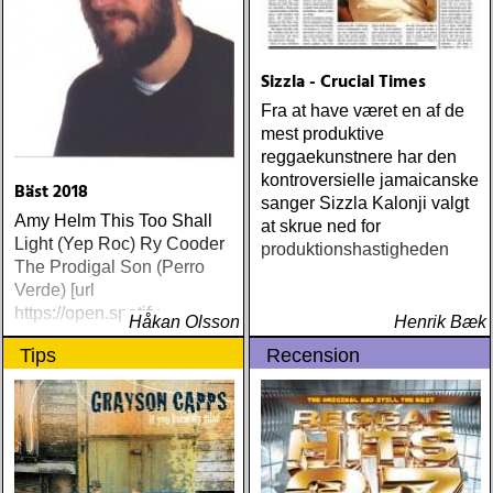
Sizzla - Crucial Times
Fra at have været en af de
mest produktive
reggaekunstnere har den
kontroversielle jamaicanske
Bäst 2018
sanger Sizzla Kalonji valgt
Amy Helm This Too Shall
at skrue ned for
Light (Yep Roc) Ry Cooder
produktionshastigheden
The Prodigal Son (Perro
Verde) [url
https://open.spotify
Håkan Olsson
Henrik Bæk
Tips
Recension