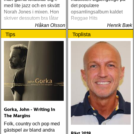
med lite jazz och en skvätt
det populære
Norah Jones i mixen. Hon
opsamlingsalbum kaldet
skriver dessutom bra låtar
Reggae Hits
Håkan Olsson
Henrik Bæk
Tips
Toplista
Gorka, John - Writing In
The Margins
Folk, country och pop med
gästspel av bland andra
Bäst 2018