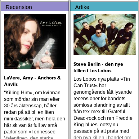
påmint och han var tvungen
Recension
Artikel
att lämna scenen
Steve Berlin - den nye
killen i Los Lobos
LaVere, Amy - Anchors &
Los Lobos nya platta »Tin
Anvils
Can Trust« har
genomgående fått lysande
“Killing Him», om kvinnan
recensioner för bandets
som mördar sin man efter
sömlösa blandning av allt
30 års äktenskap, håller
från tex-mex till Grateful
redan på att bli en liten
Dead-rock och ren Freddie
miniklassiker, men hela den
King-blues. ootsy.nu
här skivan är full av små
passade på att prata med
pärlor som «Tennessee
den nya killen i bandet om
Valentine», den starka