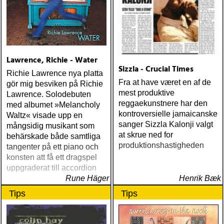
Lawrence, Richie - Water
Sizzla - Crucial Times
Richie Lawrence nya platta
Fra at have været en af de
gör mig besviken på Richie
mest produktive
Lawrence. Solodebuten
reggaekunstnere har den
med albumet »Melancholy
kontroversielle jamaicanske
Waltz« visade upp en
sanger Sizzla Kalonji valgt
mångsidig musikant som
at skrue ned for
behärskade både samtliga
produktionshastigheden
tangenter på ett piano och
konsten att få ett dragspel
uppgraderat till accordion
Rune Häger
Henrik Bæk
Tips
Tips