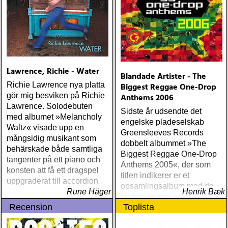
(Columbia) Halden Electric
Women (Rootsy) Rokia
Traoré Beautiful Africa
(Nonesuch) Sam Baker Say
Grace (Sam Baker Music)
Guy Clark My Favorite
Lawrence, Richie - Water
Picture Of You (Dualtone)
Blandade Artister - The
Richard Lindgren Driftwood
Richie Lawrence nya platta
Biggest Reggae One-Drop
(Rootsy) Chip Taylor Block
gör mig besviken på Richie
Anthems 2006
Out The Sirens Of This
Lawrence. Solodebuten
Sidste år udsendte det
Lonely World (Trainwreck)
med albumet »Melancholy
engelske pladeselskab
Nick Cave & The Bad
Waltz« visade upp en
Greensleeves Records
Seeds Push The Sky Away
mångsidig musikant som
dobbelt albummet »The
(Bad Seed) Andi Almqvist
behärskade både samtliga
Biggest Reggae One-Drop
Warsaw Holiday (Rootsy)
tangenter på ett piano och
Anthems 2005«, der som
Townes Van Zandt
konsten att få ett dragspel
titlen indikerer er et
Sunshine Boy: The
uppgraderat till accordion
opsamlingsalbum med de
Unheard Studio Sessions &
Rune Häger
Henrik Bæk
bedste numre indenfor den
Demos 1971-1972
Recension
Toplista
populære reggaestil kaldet
(Omnivore) Naturligtvis
one-drop
borde alla årets Rootsy-