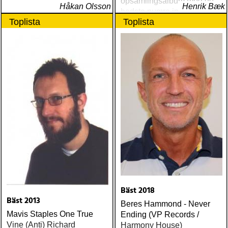
opsamlingsalbum med de
Håkan Olsson
Henrik Bæk
bedste numre indenfor den
Toplista
Toplista
populære reggaestil kaldet
one-drop
Bäst 2018
Bäst 2013
Beres Hammond - Never
Mavis Staples One True
Ending (VP Records /
Vine (Anti) Richard
Harmony House)