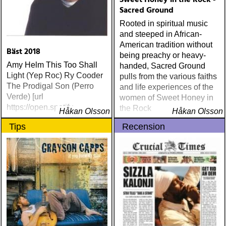
Sweet Honey in the Rock -
Sacred Ground
Rooted in spiritual music
and steeped in African-
American tradition without
Bäst 2018
being preachy or heavy-
Amy Helm This Too Shall
handed, Sacred Ground
Light (Yep Roc) Ry Cooder
pulls from the various faiths
The Prodigal Son (Perro
and life experiences of the
Verde) [url
women of Sweet Honey in
https://open.spotify
the Rock
Håkan Olsson
Håkan Olsson
Tips
Recension