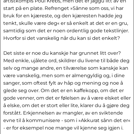
artistkompis Poul Krebs, men det er jaggu litt av en
start på en plate. Refrenget »Sånne som oss, vi har
bruk for en kjæreste, og den kjæresten hadde jeg
tenkt, skulle være deg« er så enkelt at det er en gru,
samtidig som det er noen ordentlig gode tekstlinjer.
Hvorfor si det vanskelig når du kan si det enkelt?
Det siste er noe du kanskje har grunnet litt over?
Med enkle, ujålete ord, skildrer du livene til både deg
selv og mange andre, en tilværelse som kanskje kan
være vanskelig, men som er almengyldig og, i dine
sanger, som oftest fylt av håp og mening og noe å
glede seg over. Om det er en kaffekopp, om det er
gode venner, om det er følelsen av å være elsket eller
å elske, om det er stort eller lite, klarer du å gjøre deg
forstått. Erkjennelsen av mangler, av en sviktende
evne til å kommunisere - som i »Akkurat sånn det er«
- er for eksempel noe mange vil kjenne seg igjen i.