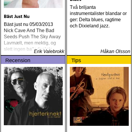
Två briljanta
instrumentalister blandar or
Bäst Just Nu
ger: Delta blues, ragtime
Bäst just nu 05/03/2013
och Dixieland jazz.
Nick Cave And The Bad
Seeds Push The Sky Away
Lavmælt, men mektig, og
slett ingen balladeplate
Erik Valebrokk
Håkan Olsson
Recension
Tips