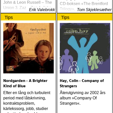
John & Leon Russell – The
CD-boksen «The Brentford
Union 3. Zaz – Zaz 4. John
Trilogy», som samler Lowes
Erik Valebrokk
Tom Skjeklesæther
Mellencamp – No Better
studioarbeid mellom 1994
Tips
Tips
Than This 5. Narum – Ælt
og 2001
som var søkk borte 6. Cee
Lo Green – The Lady Killer
7
Nordgarden - A Brighter
Hay, Colin - Company of
Kind of Blue
Strangers
Efter en lång och turbulent
Återutgivning av 2002 års
period med låtskrivning,
album »Company Of
kontraktsproblem,
Strangers«.
kärlekssorg, jobb, studier