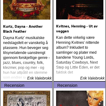
Kvitnes, Henning - Ut av
Kurtz, Dayna - Another
veggen
Black Feather
Kan dette virkelig være
Dayna Kurtz' musikalske
Henning Kvitnes' nittende
nedslagsfelt er vanskelig å
album? Inkludert to
plassere. Hun beveger seg
samlinger og plater med
tilsynelatende uanstrengt
bandene Young Lords,
gjennom forskjellige genre -
Saturday Cowboys, Next
jazz, blues, country, folk,
Step og Little Eden, er det
klezmer, pop og mer - og
faktisk det
hun har attpåtil en stemme
som endrer seg en smule
Erik Valebrokk
Erik Valebrokk
avhengig av hvor hun til
Recension
Recension
enhver tid befinner seg