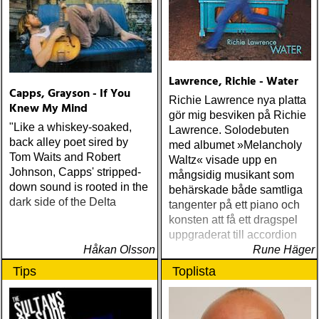
Lawrence, Richie - Water
Capps, Grayson - If You
Richie Lawrence nya platta
Knew My Mind
gör mig besviken på Richie
"Like a whiskey-soaked,
Lawrence. Solodebuten
back alley poet sired by
med albumet »Melancholy
Tom Waits and Robert
Waltz« visade upp en
Johnson, Capps' stripped-
mångsidig musikant som
down sound is rooted in the
behärskade både samtliga
dark side of the Delta
tangenter på ett piano och
konsten att få ett dragspel
uppgraderat till accordion
Håkan Olsson
Rune Häger
Tips
Toplista