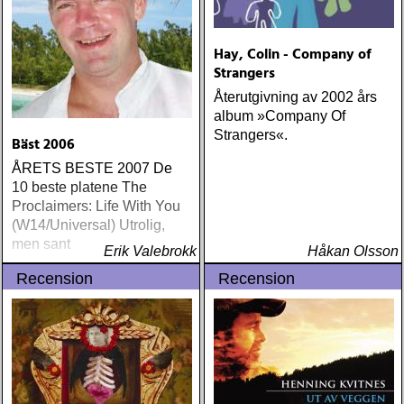
Hay, Colin - Company of
Strangers
Återutgivning av 2002 års
album »Company Of
Strangers«.
Bäst 2006
ÅRETS BESTE 2007 De
10 beste platene The
Proclaimers: Life With You
(W14/Universal) Utrolig,
men sant
Erik Valebrokk
Håkan Olsson
Recension
Recension