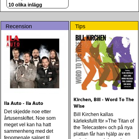
10 olika inlägg
Recension
Tips
Kirchen, Bill - Word To The
Ila Auto - Ila Auto
Wise
Det skjedde noe etter
Bill Kirchen kallas
årtusenskiftet. Noe som
kärleksfullt för »The Titan of
meget vel kan ha hatt
the Telecaster« och på nya
sammenheng med det
plattan får han hjälp av en
fenomenale salget til