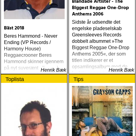
Blandade Artister - The
Biggest Reggae One-Drop
Anthems 2006
Sidste år udsendte det
Bäst 2018
engelske pladeselskab
Greensleeves Records
Beres Hammond - Never
dobbelt albummet »The
Ending (VP Records /
Biggest Reggae One-Drop
Harmony House)
Anthems 2005«, der som
Reggaecrooner Beres
titlen indikerer er et
Hammond skinner igennem
opsamlingsalbum med de
på nyt suverænt album, der
Henrik Bæk
Henrik Bæk
bedste numre indenfor den
måske er hans bedste
Toplista
Tips
populære reggaestil kaldet
gennem tiderne
one-drop