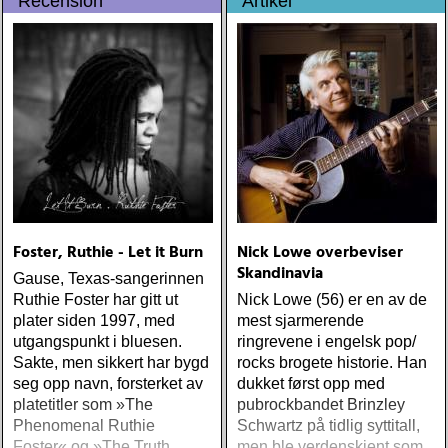
Recension
Artikel
»More Blues, Ballads &
något helt annat
Favorites«
Foster, Ruthie - Let it Burn
Nick Lowe overbeviser
Skandinavia
Gause, Texas-sangerinnen
Ruthie Foster har gitt ut
Nick Lowe (56) er en av de
plater siden 1997, med
mest sjarmerende
utgangspunkt i bluesen.
ringrevene i engelsk pop/
Sakte, men sikkert har bygd
rocks brogete historie. Han
seg opp navn, forsterket av
dukket først opp med
platetitler som »The
pubrockbandet Brinzley
Phenomenal Ruthie
Schwartz på tidlig syttitall,
Foster« og »The Truth
men ble verdenskjent som