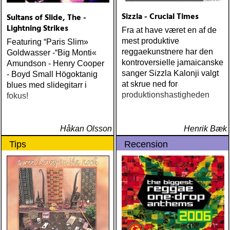
Sizzla - Crucial Times
Sultans of Slide, The -
Lightning Strikes
Fra at have været en af de
mest produktive
Featuring “Paris Slim»
reggaekunstnere har den
Goldwasser -“Big Monti«
kontroversielle jamaicanske
Amundson - Henry Cooper
sanger Sizzla Kalonji valgt
- Boyd Small Högoktanig
at skrue ned for
blues med slidegitarr i
produktionshastigheden
fokus!
Håkan Olsson
Henrik Bæk
Tips
Recension