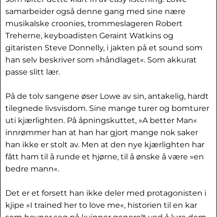
samarbeider også denne gang med sine nære
musikalske croonies, trommeslageren Robert
Treherne, keyboadisten Geraint Watkins og
gitaristen Steve Donnelly, i jakten på et sound som
han selv beskriver som »håndlaget«. Som akkurat
passe slitt lær.
På de tolv sangene øser Lowe av sin, antakelig, hardt
tilegnede livsvisdom. Sine mange turer og bomturer
uti kjærlighten. På åpningskuttet, »A better Man«
innrømmer han at han har gjort mange nok saker
han ikke er stolt av. Men at den nye kjærlighten har
fått ham til å runde et hjørne, til å ønske å være »en
bedre mann«.
Det er et forsett han ikke deler med protagonisten i
kjipe »I trained her to love me«, historien til en kar