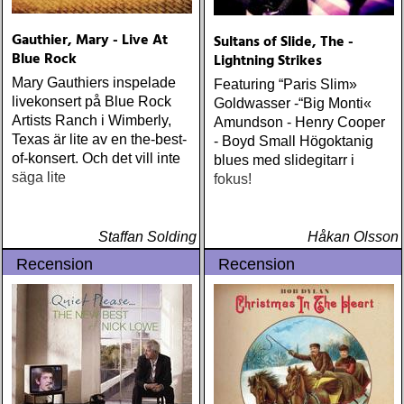
Gauthier, Mary - Live At
Sultans of Slide, The -
Blue Rock
Lightning Strikes
Mary Gauthiers inspelade
Featuring “Paris Slim»
livekonsert på Blue Rock
Goldwasser -“Big Monti«
Artists Ranch i Wimberly,
Amundson - Henry Cooper
Texas är lite av en the-best-
- Boyd Small Högoktanig
of-konsert. Och det vill inte
blues med slidegitarr i
säga lite
fokus!
Staffan Solding
Håkan Olsson
Recension
Recension