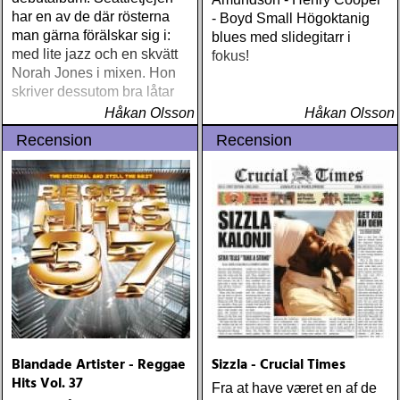
Seeds Push The Sky Away
har en av de där rösterna
- Boyd Small Högoktanig
(Bad Seed) Andi Almqvist
man gärna förälskar sig i:
blues med slidegitarr i
Warsaw Holiday (Rootsy)
med lite jazz och en skvätt
fokus!
Townes Van Zandt
Norah Jones i mixen. Hon
Sunshine Boy: The
skriver dessutom bra låtar
Unheard Studio Sessions &
Håkan Olsson
Håkan Olsson
Demos 1971-1972
Recension
Recension
(Omnivore) Naturligtvis
borde alla årets Rootsy-
plattor vara med på listan,
men jag har istället valt att
bara lista de plattor jag
lyssnat på väsentligt mycket
mer än vad tjänsten kräver
Blandade Artister - Reggae
Sizzla - Crucial Times
Hits Vol. 37
Fra at have været en af de