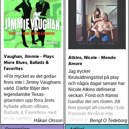
Vaughan, Jimmie - Plays
Atkins, Nicole - Mondo
More Blues, Ballads &
Amore
Favorites
Jag trycker
»För mycket av det goda«
förutsättningslöst på play
finns inte i Jimmy Vaughans
och några dagar senare har
värld. Därför följer den
Nicole Atkins definierat
legendariske Texas-
veckan. Först och främst
gitarristen upp förra årets
handlar det om rösten. Att
hyllade album »Blues,
hon sjungit alt-country i Los
Ballads & Favorites« med
Parasols förvånar inte,
en ny samling favoritlåtar
sådana kvaliteter är lätta att
Håkan Olsson
Bengt O Tedeborg
under det logiska namnet
föreställa sig, men detta är