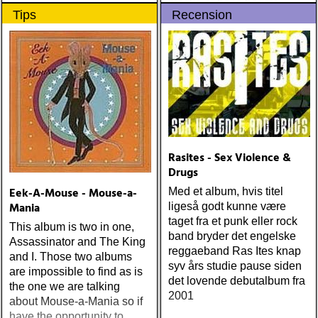
måske er hans bedste
Tips
Recension
gennem tiderne
Rasites - Sex Violence &
Drugs
Eek-A-Mouse - Mouse-a-
Med et album, hvis titel
Mania
ligeså godt kunne være
taget fra et punk eller rock
This album is two in one,
band bryder det engelske
Assassinator and The King
reggaeband Ras Ites knap
and I. Those two albums
syv års studie pause siden
are impossible to find as is
det lovende debutalbum fra
the one we are talking
2001
about Mouse-a-Mania so if
have the opportunity to