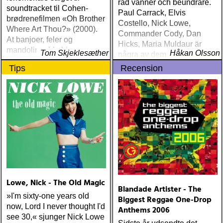
rad vänner och beundrare.
soundtracket til Cohen-
Paul Carrack, Elvis
brødrenefilmen «Oh Brother
Costello, Nick Lowe,
Where Art Thou?» (2000).
Commander Cody, Dan
At banjoer, feler og
Hicks, Maria Muldaur är
mandoliner ble hippe
Tom Skjeklesæther
Håkan Olsson
några av dem som gästar
instrumenter også for unge
Kirchen
Tips
Recension
mennesker
Lowe, Nick - The Old Magic
Blandade Artister - The
»I'm sixty-one years old
Biggest Reggae One-Drop
now, Lord I never thought I'd
Anthems 2006
see 30,« sjunger Nick Lowe