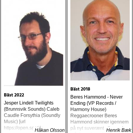
Bäst 2018
Bäst 2022
Beres Hammond - Never
Jesper Lindell Twilights
Ending (VP Records /
(Brunnsvik Sounds) Caleb
Harmony House)
Caudle Forsythia (Soundly
Reggaecrooner Beres
Music) [url
Hammond skinner igennem
https://open.spotify
på nyt suverænt album, der
Håkan Olsson
Henrik Bæk