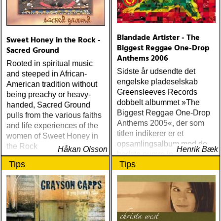
Blandade Artister - The
Sweet Honey in the Rock -
Biggest Reggae One-Drop
Sacred Ground
Anthems 2006
Rooted in spiritual music
Sidste år udsendte det
and steeped in African-
engelske pladeselskab
American tradition without
Greensleeves Records
being preachy or heavy-
dobbelt albummet »The
handed, Sacred Ground
Biggest Reggae One-Drop
pulls from the various faiths
Anthems 2005«, der som
and life experiences of the
titlen indikerer er et
women of Sweet Honey in
opsamlingsalbum med de
the Rock
Håkan Olsson
Henrik Bæk
bedste numre indenfor den
Tips
Tips
populære reggaestil kaldet
one-drop