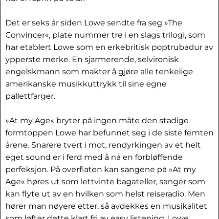
Det er seks år siden Lowe sendte fra seg »The
Convincer«, plate nummer tre i en slags trilogi, som
har etablert Lowe som en erkebritisk poptrubadur av
ypperste merke. En sjarmerende, selvironisk
engelskmann som makter å gjøre alle tenkelige
amerikanske musikkuttrykk til sine egne
pallettfarger.
»At my Age« bryter på ingen måte den stadige
formtoppen Lowe har befunnet seg i de siste femten
årene. Snarere tvert i mot, rendyrkingen av et helt
eget sound er i ferd med å nå en forbløffende
perfeksjon. På overflaten kan sangene på »At my
Age« høres ut som lettvinte bagateller, sanger som
kan flyte ut av en hvilken som helst reiseradio. Men
hører man nøyere etter, så avdekkes en musikalitet
som løfter dette klart fri av easy listening. Lowe