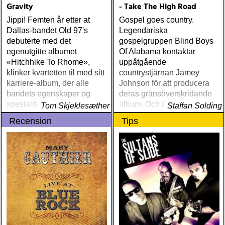
Gravity
- Take The High Road
Jippi! Femten år etter at
Gospel goes country.
Dallas-bandet Old 97's
Legendariska
debuterte med det
gospelgruppen Blind Boys
egenutgitte albumet
Of Alabama kontaktar
«Hitchhike To Rhome»,
uppåtgående
klinker kvartetten til med sitt
countrystjärnan Jamey
karriere-album, der alle
Johnson för att producera
bandets egenskaper og
deras gränsöverskridande
spesialiteter forenes til en
album. Och även en och
Tom Skjeklesæther
Staffan Solding
høyere enhet
annan välmeriterad
Recension
Tips
countryartist som
gästinhoppare självklart. En
balansgång på flera plan