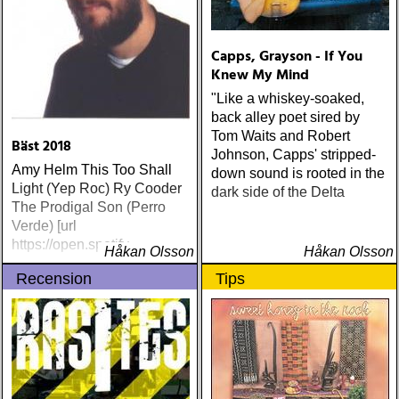
Capps, Grayson - If You
Knew My Mind
"Like a whiskey-soaked,
back alley poet sired by
Tom Waits and Robert
Bäst 2018
Johnson, Capps' stripped-
Amy Helm This Too Shall
down sound is rooted in the
Light (Yep Roc) Ry Cooder
dark side of the Delta
The Prodigal Son (Perro
Verde) [url
https://open.spotify
Håkan Olsson
Håkan Olsson
Recension
Tips