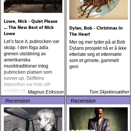
Lowe, Nick - Quiet Please
... The New Best of Nick
Dylan, Bob - Christmas In
Lowe
The Heart
Let’s face it, pubrocken var
Mer og mer tyder på at Bob
skräp. I den föga ädla
Dylans prosjekt nå er å ikke
grenen utslätning av
etterlate seg et ettermæle
amerikanska
som et grinete, gammelt
musiktraditioner intog
geni
pubrocken platsen som
runner-up. Skiffelns
tätposition var trots allt
omöjlig att rubba
Magnus Eriksson
Tom Skjeklesæther
Recension
Recension