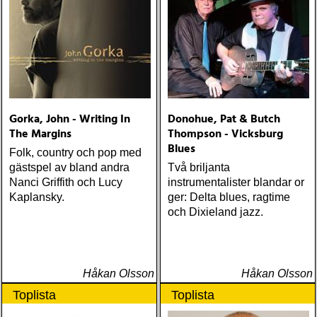
Gorka, John - Writing In
Donohue, Pat & Butch
The Margins
Thompson - Vicksburg
Blues
Folk, country och pop med
gästspel av bland andra
Två briljanta
Nanci Griffith och Lucy
instrumentalister blandar or
Kaplansky.
ger: Delta blues, ragtime
och Dixieland jazz.
Håkan Olsson
Håkan Olsson
Toplista
Toplista