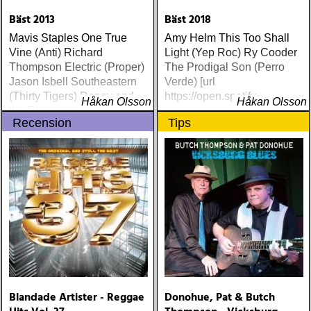
Bäst 2013
Bäst 2018
Mavis Staples One True
Amy Helm This Too Shall
Vine (Anti) Richard
Light (Yep Roc) Ry Cooder
Thompson Electric (Proper)
The Prodigal Son (Perro
Jason Isbell Southeastern
Verde) [url
(Thirty Tigers) Danny and
https://open.spotify
Håkan Olsson
Håkan Olsson
the Champions of the World
Recension
Tips
Stay True (Loose) Slow Fox
Just Like the Birds (Rootsy)
Steve Earle The Low
Highway (New West) Bob
Dylan Another Self Portrait
(Columbia) Halden Electric
Women (Rootsy) Rokia
Traoré Beautiful Africa
(Nonesuch) Sam Baker Say
Grace (Sam Baker Music)
Guy Clark My Favorite
Picture Of You (Dualtone)
Blandade Artister - Reggae
Donohue, Pat & Butch
Richard Lindgren Driftwood