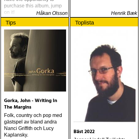
purchase this album, jump
on it!
Håkan Olsson
Henrik Bæk
Tips
Toplista
Gorka, John - Writing In
The Margins
Folk, country och pop med
gästspel av bland andra
Nanci Griffith och Lucy
Bäst 2022
Kaplansky.