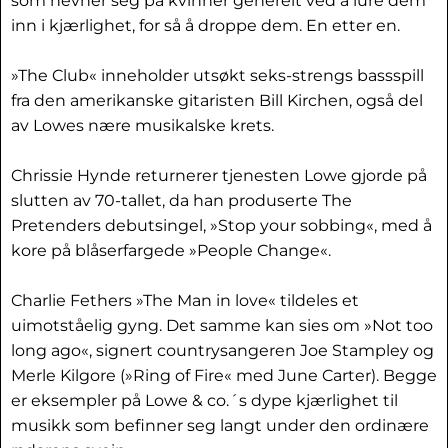
som hevner seg på kvinner generelt ved å lure dem
inn i kjærlighet, for så å droppe dem. En etter en.
»The Club« inneholder utsøkt seks-strengs bassspill
fra den amerikanske gitaristen Bill Kirchen, også del
av Lowes nære musikalske krets.
Chrissie Hynde returnerer tjenesten Lowe gjorde på
slutten av 70-tallet, da han produserte The
Pretenders debutsingel, »Stop your sobbing«, med å
kore på blåserfargede »People Change«.
Charlie Fethers »The Man in love« tildeles et
uimotståelig gyng. Det samme kan sies om »Not too
long ago«, signert countrysangeren Joe Stampley og
Merle Kilgore (»Ring of Fire« med June Carter). Begge
er eksempler på Lowe & co.´s dype kjærlighet til
musikk som befinner seg langt under den ordinære