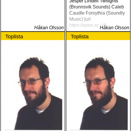
Jesper Lindell Twilights
(Brunnsvik Sounds) Caleb
Caudle Forsythia (Soundly
Music) [url
https://open.spotify
Håkan Olsson
Håkan Olsson
Toplista
Toplista