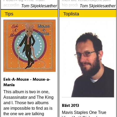
according to Ruthie Foster«
hip produsent for punk og
Tom Skjeklesæther
Tom Skjeklesæther
new wave på slutten av det
Tips
Toplista
årtiet.
Eek-A-Mouse - Mouse-a-
Mania
This album is two in one,
Assassinator and The King
and I. Those two albums
Bäst 2013
are impossible to find as is
Mavis Staples One True
the one we are talking