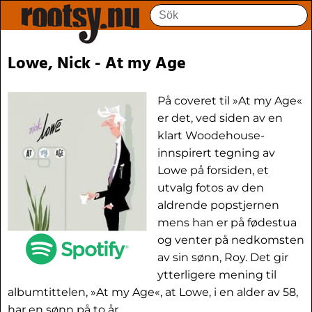
Lowe, Nick - At my Age
På coveret til »At my Age«
er det, ved siden av en
klart Woodehouse-
innspirert tegning av
Lowe på forsiden, et
utvalg fotos av den
aldrende popstjernen
mens han er på fødestua
og venter på nedkomsten
av sin sønn, Roy. Det gir
ytterligere mening til
albumtittelen, »At my Age«, at Lowe, i en alder av 58,
har en sønn på to år.