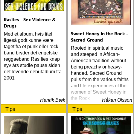
Rasites - Sex Violence &
Drugs
Sweet Honey in the Rock -
Med et album, hvis titel
Sacred Ground
ligeså godt kunne være
taget fra et punk eller rock
Rooted in spiritual music
band bryder det engelske
and steeped in African-
reggaeband Ras Ites knap
American tradition without
syv års studie pause siden
being preachy or heavy-
det lovende debutalbum fra
handed, Sacred Ground
2001
pulls from the various faiths
and life experiences of the
women of Sweet Honey in
the Rock
Henrik Bæk
Håkan Olsson
Tips
Tips