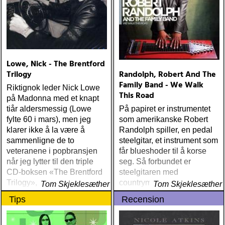
Lowe, Nick - The Brentford
Trilogy
Randolph, Robert And The
Family Band - We Walk
Riktignok leder Nick Lowe
This Road
på Madonna med et knapt
tiår aldersmessig (Lowe
På papiret er instrumentet
fylte 60 i mars), men jeg
som amerikanske Robert
klarer ikke å la være å
Randolph spiller, en pedal
sammenligne de to
steelgitar, et instrument som
veteranene i popbransjen
får blueshoder til å korse
når jeg lytter til den triple
seg. Så forbundet er
CD-boksen «The Brentford
steelgitaren med
Trilogy», som samler Lowes
countrymusikken at det
Tom Skjeklesæther
Tom Skjeklesæther
studioarbeid mellom 1994
inkarnerer fordommene mot
Tips
Recension
og 2001
nettopp denne ene
erkeamerikanske
musikkformen