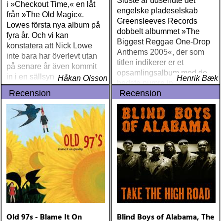
Sidste år udsendte det
i »Checkout Time,« en låt
engelske pladeselskab
från »The Old Magic«.
Greensleeves Records
Lowes första nya album på
dobbelt albummet »The
fyra år. Och vi kan
Biggest Reggae One-Drop
konstatera att Nick Lowe
Anthems 2005«, der som
inte bara har överlevt utan
titlen indikerer er et
på senare år även kommit
opsamlingsalbum med de
in i en sällsynt kreativ
Håkan Olsson
Henrik Bæk
bedste numre indenfor den
period
Recension
Recension
populære reggaestil kaldet
one-drop
Old 97s - Blame It On
Blind Boys of Alabama, The