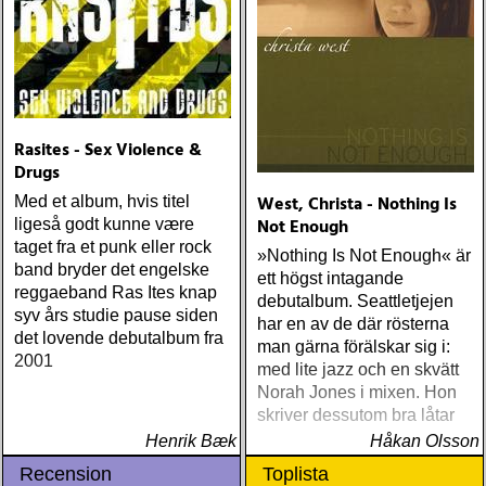
Rasites - Sex Violence &
Drugs
West, Christa - Nothing Is
Med et album, hvis titel
Not Enough
ligeså godt kunne være
taget fra et punk eller rock
»Nothing Is Not Enough« är
band bryder det engelske
ett högst intagande
reggaeband Ras Ites knap
debutalbum. Seattletjejen
syv års studie pause siden
har en av de där rösterna
det lovende debutalbum fra
man gärna förälskar sig i:
2001
med lite jazz och en skvätt
Norah Jones i mixen. Hon
skriver dessutom bra låtar
Henrik Bæk
Håkan Olsson
Recension
Toplista