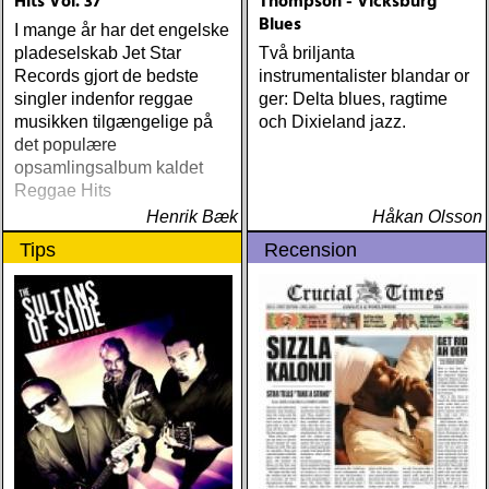
Hits Vol. 37
Thompson - Vicksburg
(Rootsy) Chip Taylor Block
Blues
Out The Sirens Of This
I mange år har det engelske
Lonely World (Trainwreck)
pladeselskab Jet Star
Två briljanta
Nick Cave & The Bad
Records gjort de bedste
instrumentalister blandar or
Seeds Push The Sky Away
singler indenfor reggae
ger: Delta blues, ragtime
(Bad Seed) Andi Almqvist
musikken tilgængelige på
och Dixieland jazz.
Warsaw Holiday (Rootsy)
det populære
Townes Van Zandt
opsamlingsalbum kaldet
Sunshine Boy: The
Reggae Hits
Unheard Studio Sessions &
Henrik Bæk
Håkan Olsson
Demos 1971-1972
Tips
Recension
(Omnivore) Naturligtvis
borde alla årets Rootsy-
plattor vara med på listan,
men jag har istället valt att
bara lista de plattor jag
lyssnat på väsentligt mycket
mer än vad tjänsten kräver