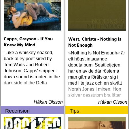
Capps, Grayson - If You
West, Christa - Nothing Is
Knew My Mind
Not Enough
"Like a whiskey-soaked,
»Nothing Is Not Enough« är
back alley poet sired by
ett högst intagande
Tom Waits and Robert
debutalbum. Seattletjejen
Johnson, Capps' stripped-
har en av de där rösterna
down sound is rooted in the
man gärna förälskar sig i:
dark side of the Delta
med lite jazz och en skvätt
Norah Jones i mixen. Hon
skriver dessutom bra låtar
Håkan Olsson
Håkan Olsson
Recension
Tips