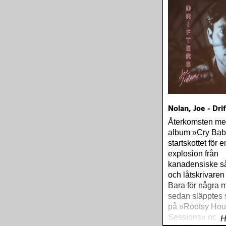
Nolan, Joe - Dri
Återkomsten me
album »Cry Bab
startskottet för e
explosion från
kanadensiske s
och låtskrivaren
Bara för några 
sedan släpptes s
på »Rootsy Ho
Sessions« och n
H