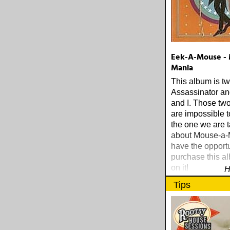
Eek-A-Mouse - 
Mania
This album is tw
Assassinator a
and I. Those tw
are impossible to
the one we are t
about Mouse-a-M
have the opportu
purchase this a
on it!
H
Tips