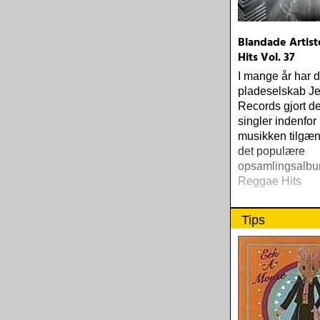
Blandade Artist
Hits Vol. 37
I mange år har 
pladeselskab Je
Records gjort d
singler indenfor
musikken tilgæn
det populære
opsamlingsalbu
Reggae Hits
Tips