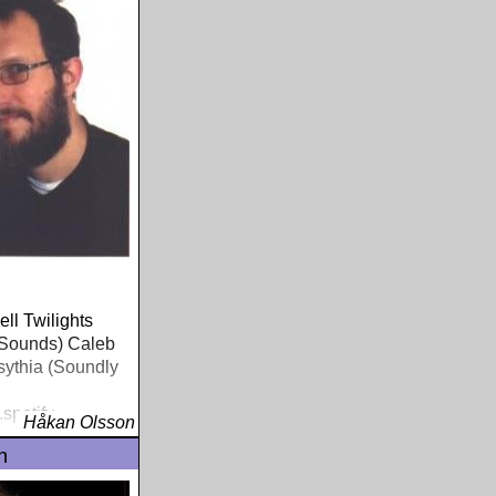
ell Twilights
 Sounds) Caleb
sythia (Soundly
.spotify
Håkan Olsson
n