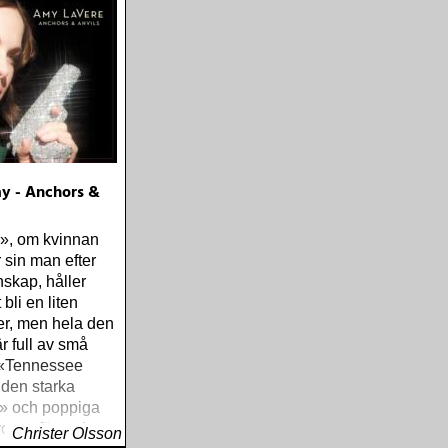
y - Anchors &
m», om kvinnan
sin man efter
nskap, håller
 bli en liten
er, men hela den
r full av små
 «Tennessee
 den starka
» och poppiga
w», för att inte
Christer Olsson