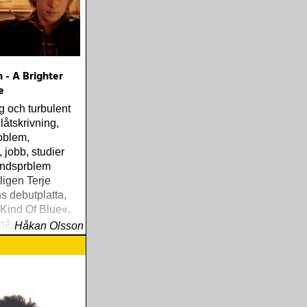
rth Mississippi
 - A Brighter
e
g och turbulent
låtskrivning,
oblem,
 jobb, studier
ndsprblem
igen Terje
 debutplatta,
 Kind Of Blue«.
nära, enkelt och
Håkan Olsson
handlar om
 och historier
 mans liv