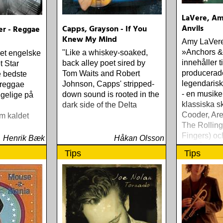
LaVere, Am
Anvils
Capps, Grayson - If You
er - Reggae
Knew My Mind
Amy LaVere
»Anchors &
"Like a whiskey-soaked,
det engelske
innehåller ti
back alley poet sired by
t Star
producerad
Tom Waits and Robert
e bedste
legendarisk
Johnson, Capps' stripped-
 reggae
- en musike
down sound is rooted in the
gelige på
klassiska s
dark side of the Delta
Cooder, Are
m kaldet
The Rolling
Fingers) oc
Henrik Bæk
Håkan Olsson
fyrtioårig r
Tips
Tips
sträcker si
Blonde« til
Mind«) och
viktiga plat
»Third/Sist
Replacemen
To Meet Me