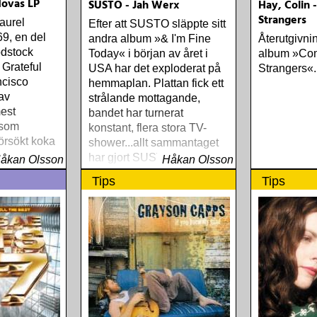
dovas LP
SUSTO - Jah Werx
Hay, Colin
Strangers
aurel
Efter att SUSTO släppte sitt
9, en del
andra album »& I'm Fine
Återutgivni
dstock
Today« i början av året i
album »Co
 Grateful
USA har det exploderat på
Strangers«.
ncisco
hemmaplan. Plattan fick ett
 av
strålande mottagande,
mest
bandet har turnerat
 som
konstant, flera stora TV-
örsökt koka
shower...allt sammantaget
av
har gjort SUSTO till ett hett
åkan Olsson
Håkan Olsson
namn
Tips
Tips