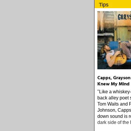
dags för nya al
Tips
»Drifters«
Capps, Grayson 
Knew My Mind
"Like a whiskey
back alley poet 
Tom Waits and 
Johnson, Capps'
down sound is r
dark side of the