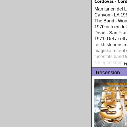
Cordovas - Cor
Man tar en del L
Canyon - LA 196
The Band - Woo
1970 och en del
Dead - San Fra
1971. Det är ett
rockhistoriens 
magiska recept
tusentals band f
sin egen soppa 
H
Recension