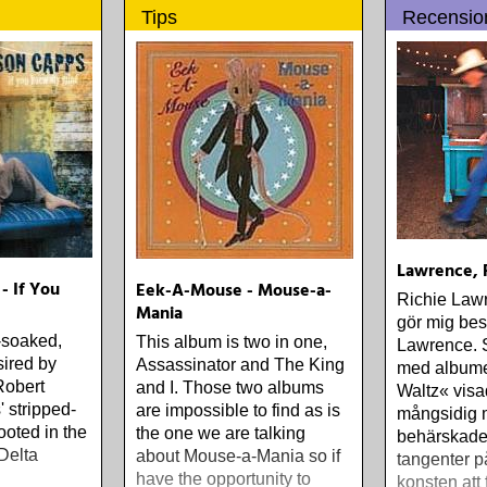
tala om Dyl
som släpps i höst.
bumet
Tips
Recensio
A Train» oc
tolkningen a
Remember 
Lawrence, 
- If You
Eek-A-Mouse - Mouse-a-
Richie Lawr
Mania
gör mig bes
-soaked,
This album is two in one,
Lawrence. 
sired by
Assassinator and The King
med albume
Robert
and I. Those two albums
Waltz« vis
 stripped-
are impossible to find as is
mångsidig 
ooted in the
the one we are talking
behärskade
 Delta
about Mouse-a-Mania so if
tangenter p
have the opportunity to
konsten att 