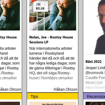
otsy House
Nolan, Joe - Rootsy House
Sessions LP
la artister
När internationella artister
yland
turnerar i Rootsyland
h då att de
händer det då och då att de
Bäst 2022
a dagar, som
har några lediga dagar, som
Jesper Lind
gar i Rootsy
de gärna tillbringar i Rootsy
(Brunnsvik
a Rootsy-
HQ, det vill säga Rootsy-
Caudle For
es utmarker
huset i Norrtäljes utmarker
Music) [url
https://open
åkan Olsson
Håkan Olsson
Tips
Recensio