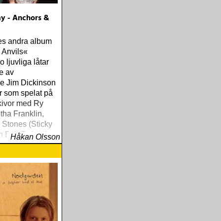
y - Anchors &
s andra album
 Anvils«
o ljuvliga låtar
e av
e Jim Dickinson
r som spelat på
kivor med Ry
tha Franklin,
 Stones (Sticky
h Bob Dylan (en
Håkan Olsson
elation som
g från »Blonde on
l »Time Out Of
 som producerat
tor som Big Stars
er Lovers«, The
ts' »Pleased
« and sonens