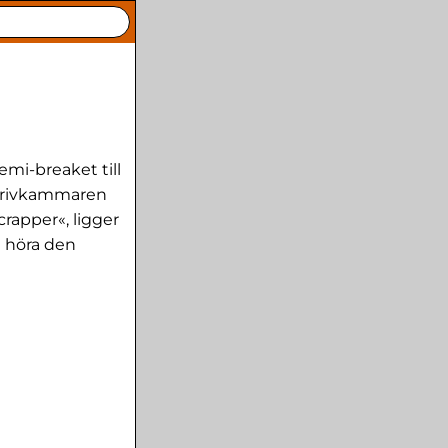
mi-breaket till
 skrivkammaren
rapper«, ligger
i höra den