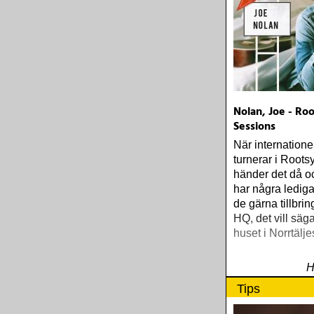
Nolan, Joe - Ro
Sessions
När internationel
turnerar i Roots
händer det då oc
har några ledig
de gärna tillbrin
HQ, det vill säg
huset i Norrtälj
H
Tips