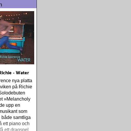
an-lika «Time Is
n
h den ömsinta
v Dylans «I´ll
You”
Richie - Water
ence nya platta
viken på Richie
Solodebuten
t »Melancholy
ade upp en
musikant som
 både samtliga
å ett piano och
få ett dragspel