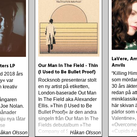
LaVere, Am
Anvils
Our Man In The Field - Thin
fters LP
(I Used to Be Bullet Proof)
“Killing Hi
d 2018 års
som mördar 
Rocksnob presenterar stolt
y« var
30 års äkte
en ny artist på etiketten,
n kreativ
redan på att
London-baserade Out Man
miniklassik
In The Field aka Alexander
ångaren
här skivan ä
Ellis. »Thin (I Used to Be
 Joe Nolan.
pärlor som
Bullet Proof)« är den andra
månader
Valentine»,
singeln från Our Man In The
ju nya låtar
«Overcome
Fields debutalbum »The
use
«Cupids Arro
Company of Strangers«,
u är det
åkan Olsson
Håkan Olsson