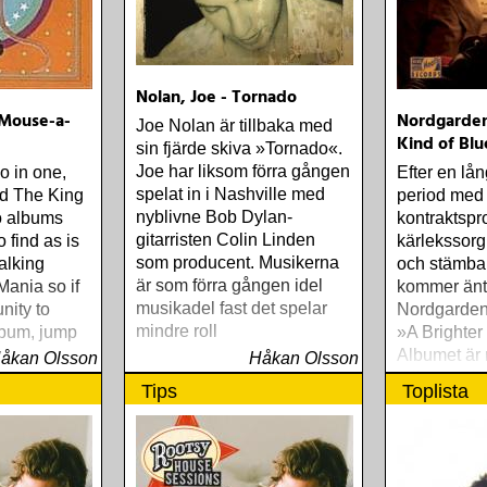
band The No
Allstars
Nolan, Joe - Tornado
Mouse-a-
Nordgarden
Joe Nolan är tillbaka med
Kind of Blu
sin fjärde skiva »Tornado«.
Joe har liksom förra gången
o in one,
Efter en lån
spelat in i Nashville med
nd The King
period med 
nyblivne Bob Dylan-
o albums
kontraktspr
gitarristen Colin Linden
 find as is
kärlekssorg,
som producent. Musikerna
alking
och stämba
är som förra gången idel
ania so if
kommer äntl
musikadel fast det spelar
nity to
Nordgardens
mindre roll
lbum, jump
»A Brighter
Albumet är 
åkan Olsson
Håkan Olsson
ärligt och 
Tips
Toplista
upplevelser
från en ung