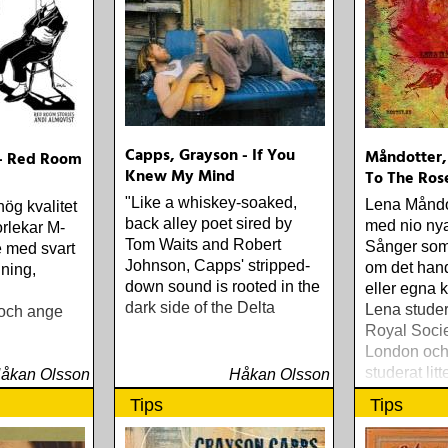
Capps, Grayson - If You
Måndotter,
 - Red Room
Knew My Mind
To The Ros
"Like a whiskey-soaked,
Lena Måndot
hög kvalitet
back alley poet sired by
med nio nya
torlekar M-
Tom Waits and Robert
Sånger som 
e med svart
Johnson, Capps' stripped-
om det han
lning,
down sound is rooted in the
eller egna 
dark side of the Delta
Lena stude
 och ange
Royal Societ
London och
studerat lit
åkan Olsson
Håkan Olsson
och grekiska
Tips
Tips
i Lund