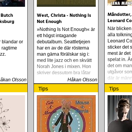
Måndotter, 
 Butch
West, Christa - Nothing Is
Leonard C
ksburg
Not Enough
När blicken
»Nothing Is Not Enough« är
alla tolknin
ett högst intagande
Leonard Co
r blandar or
debutalbum. Seattletjejen
sticker det 
, ragtime
har en av de där rösterna
mest är de
zz.
man gärna förälskar sig i:
spelat in. Ä
med lite jazz och en skvätt
det om man s
Norah Jones i mixen. Hon
utgåvor som
skriver dessutom bra låtar
där är männ
åkan Olsson
Håkan Olsson
majoritet
Tips
Tips