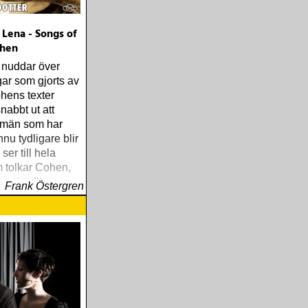
Lena - Songs of
ohen
 nuddar över
gar som gjorts av
hens texter
snabbt ut att
t män som har
nnu tydligare blir
er till hela
 tolkar Cohen,
en i tydlig
Frank Östergren