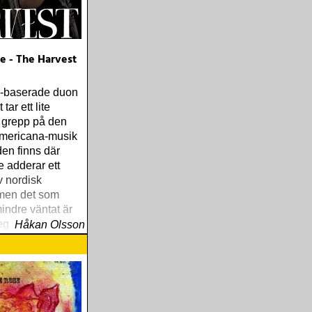
e - The Harvest
-baserade duon
tar ett lite
 grepp på den
americana-musik
den finns där
 adderar ett
v nordisk
 men det som
indre väntat är
legans som
Håkan Olsson
siken