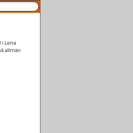
 i Lena
på allmän