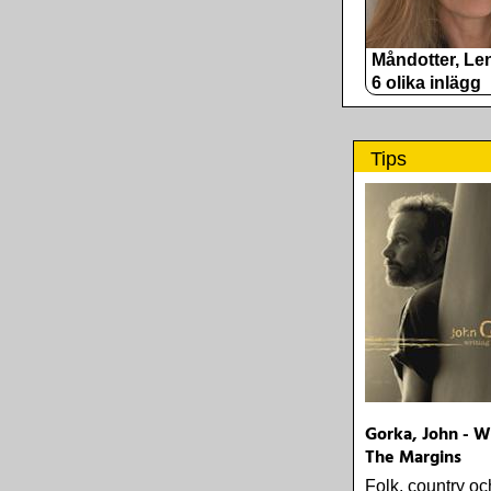
Måndotter, Le
6 olika inlägg
Tips
Gorka, John - Wr
The Margins
Folk, country o