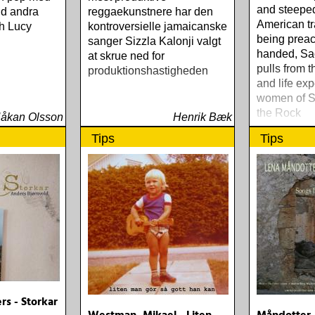
and steeped
nd andra
reggaekunstnere har den
American tr
ch Lucy
kontroversielle jamaicanske
being preac
sanger Sizzla Kalonji valgt
handed, Sa
at skrue ned for
pulls from t
produktionshastigheden
and life exp
women of S
the Rock
åkan Olsson
Henrik Bæk
Tips
Tips
rs - Storkar