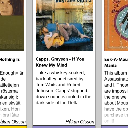
Capps, Grayson - If You
Nothing Is
Eek-A-Mous
Knew My Mind
Mania
"Like a whiskey-soaked,
 Enough« är
This album 
back alley poet sired by
nde
Assassinat
Tom Waits and Robert
ttletjejen
and I. Thos
Johnson, Capps' stripped-
 rösterna
are impossib
down sound is rooted in the
kar sig i:
the one we 
dark side of the Delta
h en skvätt
about Mouse
ixen. Hon
have the op
 bra låtar
purchase th
on it!
åkan Olsson
Håkan Olsson