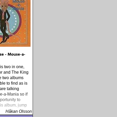
e - Mouse-a-
is two in one,
or and The King
e two albums
le to find as is
are talking
-a-Mania so if
portunity to
is album, jump
Håkan Olsson