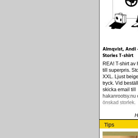
Almqvist, Andi
Stories T-shirt
REA! T-shirt av 
till superpris. S
XXL. Ljust beig
tryck. Vid bestäl
skicka email till
hakanrootsy.nu
önskad storlek.
H
Tips