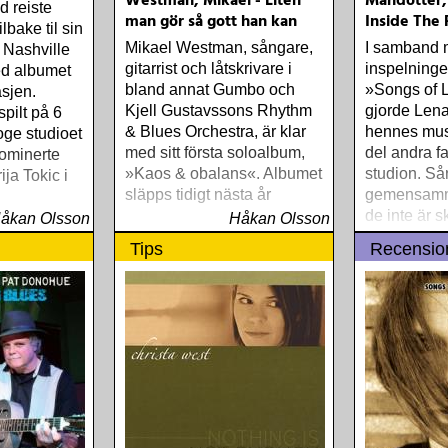
Westman, Mikael - Liten
Måndotter,
d reiste
man gör så gott han kan
Inside The 
lbake til sin
Mikael Westman, sångare,
I samband
 Nashville
gitarrist och låtskrivare i
inspelning
ed albumet
bland annat Gumbo och
»Songs of 
asjen.
Kjell Gustavssons Rhythm
gjorde Len
spilt på 6
& Blues Orchestra, är klar
hennes mus
oge studioet
med sitt första soloalbum,
del andra fa
ominerte
»Kaos & obalans«. Albumet
studion. S
ja Tokic i
släpps tidigt nästa år
gemensamm
de inte är s
åkan Olsson
Håkan Olsson
Leonard Co
Tips
Recensio
därför inte
albumet