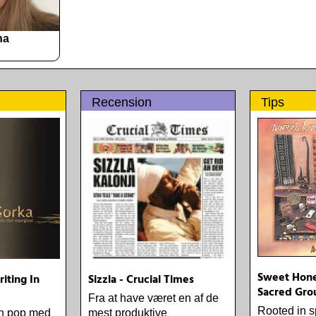
na
Recension
Tips
Sweet Hone
iting In
Sizzla - Crucial Times
Sacred Gro
Fra at have været en af de
Rooted in s
ch pop med
mest produktive