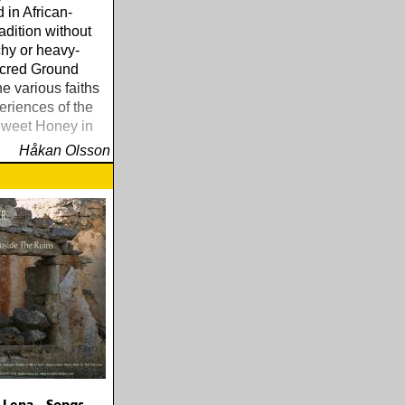
 in African-
adition without
hy or heavy-
cred Ground
he various faiths
eriences of the
weet Honey in
Håkan Olsson