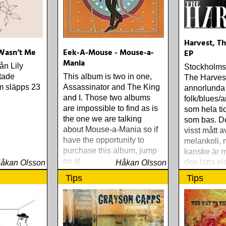
Harvest, Th
I Wasn’t Me
Eek-A-Mouse - Mouse-a-
EP
Mania
ån Lily
Stockholms
gtade
This album is two in one,
The Harvest 
m släpps 23
Assassinator and The King
annorlunda
and I. Those two albums
folk/blues/
are impossible to find as is
som hela ti
the one we are talking
som bas. De
about Mouse-a-Mania so if
visst mått a
have the opportunity to
melankoli,
purchase this album, jump
kanske är m
on it!
den lätta e
åkan Olsson
Håkan Olsson
präglar mu
Tips
Tips