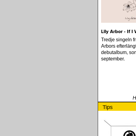
Lily Arbor - If 
Tredje singeln fr
Arbors efterlän
debutalbum, so
september.
H
Tips