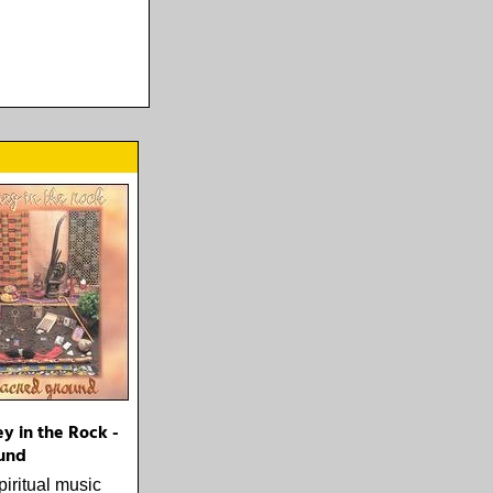
y in the Rock -
und
piritual music