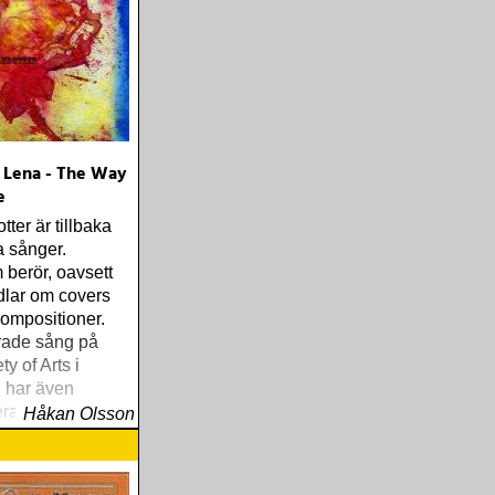
 Lena - The Way
e
ter är tillbaka
 sånger.
berör, oavsett
dlar om covers
kompositioner.
rade sång på
y of Arts i
 har även
teraturdrama, film
Håkan Olsson
 vid universitet