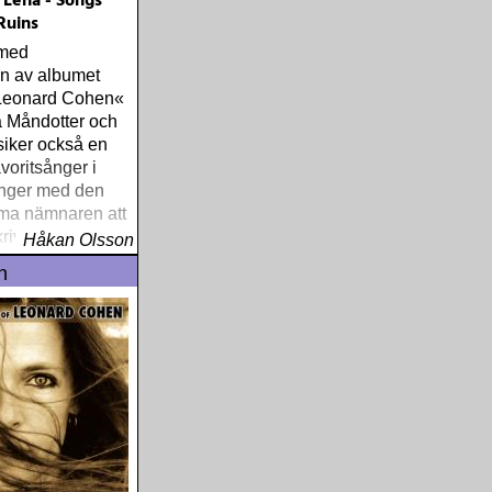
 Lena - Songs
Ruins
 med
en av albumet
Leonard Cohen«
a Måndotter och
iker också en
voritsånger i
ånger med den
a nämnaren att
krivna av
Håkan Olsson
hen och alltså
n
 kom med på