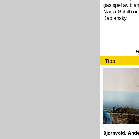
gästspel av bla
Nanci Griffith o
Kaplansky.
H
Tips
Bjørnvold, Ande