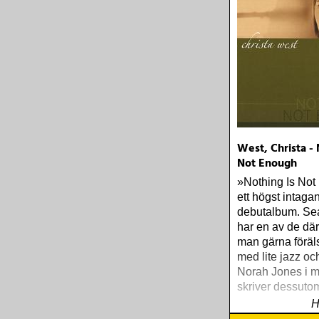
West, Christa - 
Not Enough
»Nothing Is Not
ett högst intaga
debutalbum. Sea
har en av de där
man gärna föräls
med lite jazz oc
Norah Jones i m
skriver dessutom
H