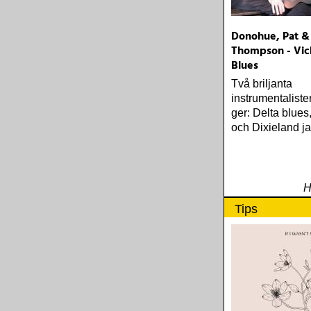
Donohue, Pat &
Thompson - Vic
Blues
Två briljanta
instrumentaliste
ger: Delta blues
och Dixieland ja
H
Tips