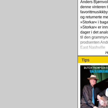
Anders Bjørnvol
denne vinteren ti
favorittmusikkby
og returnerte m
»Storkar« i bag
»Storkar« er inn
dager i det anal
til den grammyn
prodsenten Andri
East Nashville
H
Tips