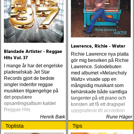
Lawrence, Richie - Water
Blandade Artister - Reggae
Richie Lawrence nya platta
Hits Vol. 37
gör mig besviken på Richie
I mange år har det engelske
Lawrence. Solodebuten
pladeselskab Jet Star
med albumet »Melancholy
Records gjort de bedste
Waltz« visade upp en
singler indenfor reggae
mångsidig musikant som
musikken tilgængelige på
behärskade både samtliga
det populære
tangenter på ett piano och
opsamlingsalbum kaldet
konsten att få ett dragspel
Reggae Hits
uppgraderat till accordion
Henrik Bæk
Rune Häger
Toplista
Tips