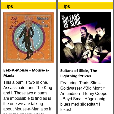
måske er hans bedste
Tips
Tips
gennem tiderne
Eek-A-Mouse - Mouse-a-
Sultans of Slide, The -
Mania
Lightning Strikes
This album is two in one,
Featuring “Paris Slim»
Assassinator and The King
Goldwasser -“Big Monti«
and I. Those two albums
Amundson - Henry Cooper
are impossible to find as is
- Boyd Small Högoktanig
the one we are talking
blues med slidegitarr i
about Mouse-a-Mania so if
fokus!