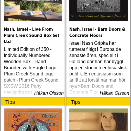
Nash, Israel - Live From
Nash, Israel - Barn Doors &
Plum Creek Sound Box Set
Concrete Floors
Ltd
Israel Nash Gripka har
Limited Edition of 350 -
turnerat flitigt i Europa de
Individually Numbered
senaste åren, speciellt i
Wooden Box - Hand-
Holland där han har byggt
Branded with Eagle Logo -
upp en stor och entusiastisk
Plum Creek Sound logo
publik. En entusiasm som
patch - Plum Creek Sound
är lätt att förstå när man hör
SXSW 2016 Party
nya »Barn Doors and
newsprint poster - Bag of
Concrete Floors«
Håkan Olsson
Håkan Olsson
Texas Hill Country
Tips
Tips
wildflower seeds - »Live
From Plum Creek Sound«
CD (Recorded at Plum
Creek Sound SXSW 2016
Showcase) + 2 bonus