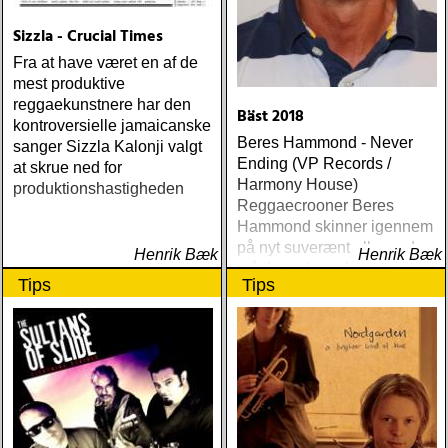
Sizzla - Crucial Times
Fra at have været en af de
mest produktive
reggaekunstnere har den
Bäst 2018
kontroversielle jamaicanske
Beres Hammond - Never
sanger Sizzla Kalonji valgt
Ending (VP Records /
at skrue ned for
Harmony House)
produktionshastigheden
Reggaecrooner Beres
Hammond skinner igennem
på nyt suverænt album, der
Henrik Bæk
Henrik Bæk
måske er hans bedste
Tips
Tips
gennem tiderne