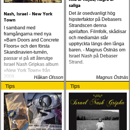
saliga
Nash, Israel - New York
Det är osedvanligt hög
Town
hipsterfaktor på Debasers
Strandscen denna
I samband med
aprilafton. Filmfolk, skådisar
framgångarna med nya
och mediamän står
»Barn Doors and Concrete
upptryckta längs den långa
Floors« och den första
baren. - Magnus Östnäs om
Skandinavien-turnén,
Israel Nash på Debaser
passar vi på att återutge
Strand.
Israel Nash Gripkas album
»New York Town« från
2009.
Håkan Olsson
Magnus Östnäs
Tips
Tips