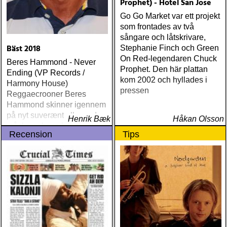
Prophet) - Hotel San Jose
Go Go Market var ett projekt
som frontades av två
sångare och låtskrivare,
Bäst 2018
Stephanie Finch och Green
On Red-legendaren Chuck
Beres Hammond - Never
Prophet. Den här plattan
Ending (VP Records /
kom 2002 och hyllades i
Harmony House)
pressen
Reggaecrooner Beres
Hammond skinner igennem
på nyt suverænt album, der
Henrik Bæk
Håkan Olsson
måske er hans bedste
Recension
Tips
gennem tiderne