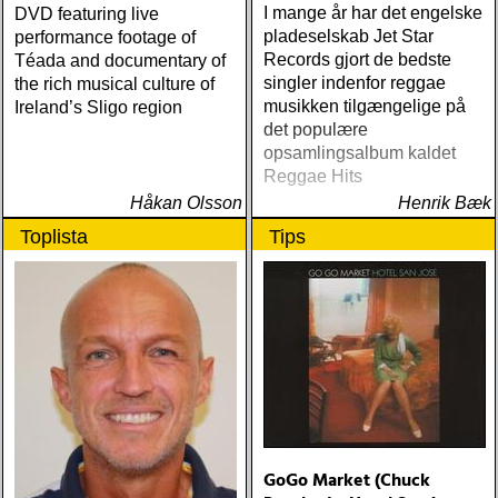
I mange år har det engelske
DVD featuring live
pladeselskab Jet Star
performance footage of
Records gjort de bedste
Téada and documentary of
singler indenfor reggae
the rich musical culture of
musikken tilgængelige på
Ireland’s Sligo region
det populære
opsamlingsalbum kaldet
Reggae Hits
Håkan Olsson
Henrik Bæk
Toplista
Tips
GoGo Market (Chuck