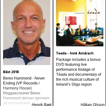
Teada - Inné Amárach
Package includes a bonus
DVD featuring live
performance footage of
Bäst 2018
Téada and documentary of
Beres Hammond - Never
the rich musical culture of
Ending (VP Records /
Ireland’s Sligo region
Harmony House)
Reggaecrooner Beres
Hammond skinner igennem
på nyt suverænt album, der
Henrik Bæk
Håkan Olsson