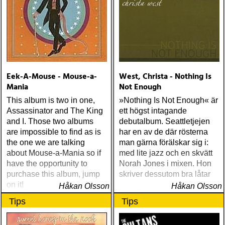
tracks
Eek-A-Mouse - Mouse-a-
West, Christa - Nothing Is
Mania
Not Enough
This album is two in one,
»Nothing Is Not Enough« är
Assassinator and The King
ett högst intagande
and I. Those two albums
debutalbum. Seattletjejen
are impossible to find as is
har en av de där rösterna
the one we are talking
man gärna förälskar sig i:
about Mouse-a-Mania so if
med lite jazz och en skvätt
have the opportunity to
Norah Jones i mixen. Hon
purchase this album, jump
skriver dessutom bra låtar
on it!
Håkan Olsson
Håkan Olsson
Tips
Tips