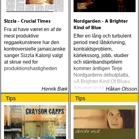
Sizzla - Crucial Times
Nordgarden - A Brighter
Kind of Blue
Fra at have været en af de
mest produktive
Efter en lång och turbulent
reggaekunstnere har den
period med låtskrivning,
kontroversielle jamaicanske
kontraktsproblem,
sanger Sizzla Kalonji valgt
kärlekssorg, jobb, studier
at skrue ned for
och stämbandsprblem
produktionshastigheden
kommer äntligen Terje
Nordgardens debutplatta,
»A Brighter Kind Of Blue«.
Albumet är nära, enkelt och
Henrik Bæk
Håkan Olsson
ärligt och handlar om
Tips
Tips
upplevelser och historier
från en ung mans liv