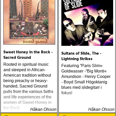
Sweet Honey in the Rock -
Sultans of Slide, The -
Sacred Ground
Lightning Strikes
Rooted in spiritual music
Featuring “Paris Slim»
and steeped in African-
Goldwasser -“Big Monti«
American tradition without
Amundson - Henry Cooper
being preachy or heavy-
- Boyd Small Högoktanig
handed, Sacred Ground
blues med slidegitarr i
pulls from the various faiths
fokus!
and life experiences of the
women of Sweet Honey in
the Rock
Håkan Olsson
Håkan Olsson