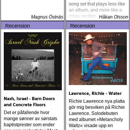
song set that plays less like
an album, and more like a
cross section of time and
Magnus Östnäs
Håkan Olsson
space
Recension
Recension
Lawrence, Richie - Water
Nash, Israel - Barn Doors
Richie Lawrence nya platta
and Concrete Floors
gör mig besviken på Richie
Det er påfallende hvor
Lawrence. Solodebuten
mange sønner av sørstats
med albumet »Melancholy
baptistprester som ender
Waltz« visade upp en