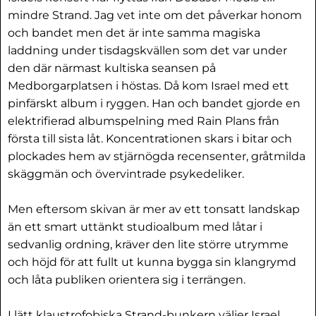
mindre Strand. Jag vet inte om det påverkar honom
och bandet men det är inte samma magiska
laddning under tisdagskvällen som det var under
den där närmast kultiska seansen på
Medborgarplatsen i höstas. Då kom Israel med ett
pinfärskt album i ryggen. Han och bandet gjorde en
elektrifierad albumspelning med Rain Plans från
första till sista låt. Koncentrationen skars i bitar och
plockades hem av stjärnögda recensenter, gråtmilda
skäggmän och övervintrade psykedeliker.
Men eftersom skivan är mer av ett tonsatt landskap
än ett smart uttänkt studioalbum med låtar i
sedvanlig ordning, kräver den lite större utrymme
och höjd för att fullt ut kunna bygga sin klangrymd
och låta publiken orientera sig i terrängen.
I lätt klaustrofobiska Strand-bunkern väljer Israel