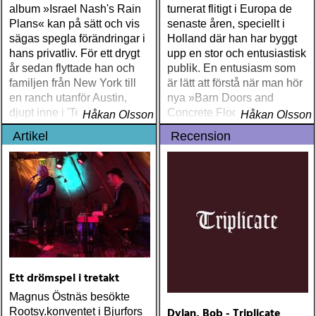
album »Israel Nash's Rain
turnerat flitigt i Europa de
Plans« kan på sätt och vis
senaste åren, speciellt i
sägas spegla förändringar i
Holland där han har byggt
hans privatliv. För ett drygt
upp en stor och entusiastisk
år sedan flyttade han och
publik. En entusiasm som
familjen från New York till
är lätt att förstå när man hör
en ranch utanför Austin,
nya »Barn Doors and
djupt inne i 'Texas hill
Concrete Floors«
Håkan Olsson
Håkan Olsson
county'
Artikel
Recension
Ett drömspel i tretakt
Magnus Östnäs besökte
Dylan, Bob - Triplicate
Rootsy.konventet i Bjurfors