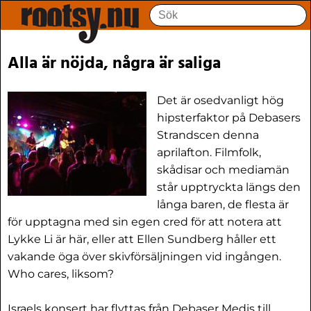
Alla är nöjda, några är saliga
Det är osedvanligt hög
hipsterfaktor på Debasers
Strandscen denna
aprilafton. Filmfolk,
skådisar och mediamän
står upptryckta längs den
långa baren, de flesta är
för upptagna med sin egen cred för att notera att
Lykke Li är här, eller att Ellen Sundberg håller ett
vakande öga över skivförsäljningen vid ingången.
Who cares, liksom?
Israels konsert har flyttas från Debaser Medis till