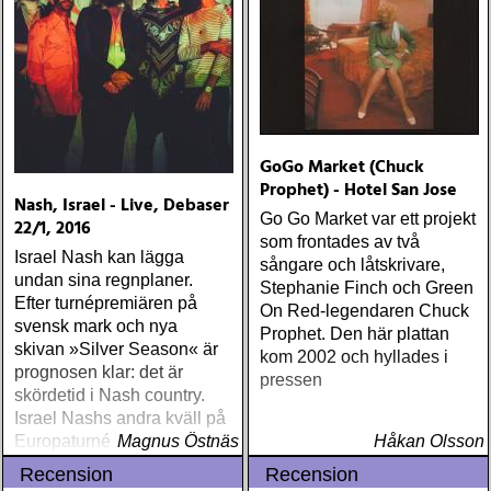
GoGo Market (Chuck
Prophet) - Hotel San Jose
Nash, Israel - Live, Debaser
Go Go Market var ett projekt
22/1, 2016
som frontades av två
Israel Nash kan lägga
sångare och låtskrivare,
undan sina regnplaner.
Stephanie Finch och Green
Efter turnépremiären på
On Red-legendaren Chuck
svensk mark och nya
Prophet. Den här plattan
skivan »Silver Season« är
kom 2002 och hyllades i
prognosen klar: det är
pressen
skördetid i Nash country.
Israel Nashs andra kväll på
Europaturnén visar att
Magnus Östnäs
Håkan Olsson
bitarna fallit på plats
Recension
Recension