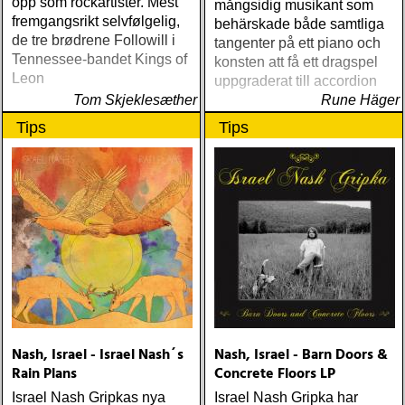
opp som rockartister. Mest
mångsidig musikant som
fremgangsrikt selvfølgelig,
behärskade både samtliga
de tre brødrene Followill i
tangenter på ett piano och
Tennessee-bandet Kings of
konsten att få ett dragspel
Leon
uppgraderat till accordion
Tom Skjeklesæther
Rune Häger
Tips
Tips
Nash, Israel - Israel Nash´s
Nash, Israel - Barn Doors &
Rain Plans
Concrete Floors LP
Israel Nash Gripkas nya
Israel Nash Gripka har