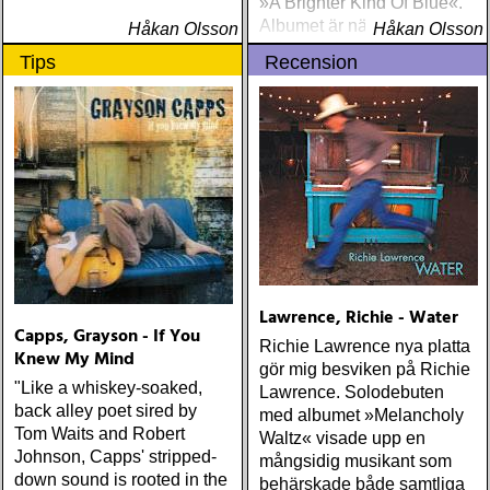
»A Brighter Kind Of Blue«.
Albumet är nära, enkelt och
Håkan Olsson
Håkan Olsson
ärligt och handlar om
Tips
Recension
upplevelser och historier
från en ung mans liv
Lawrence, Richie - Water
Capps, Grayson - If You
Richie Lawrence nya platta
Knew My Mind
gör mig besviken på Richie
"Like a whiskey-soaked,
Lawrence. Solodebuten
back alley poet sired by
med albumet »Melancholy
Tom Waits and Robert
Waltz« visade upp en
Johnson, Capps' stripped-
mångsidig musikant som
down sound is rooted in the
behärskade både samtliga