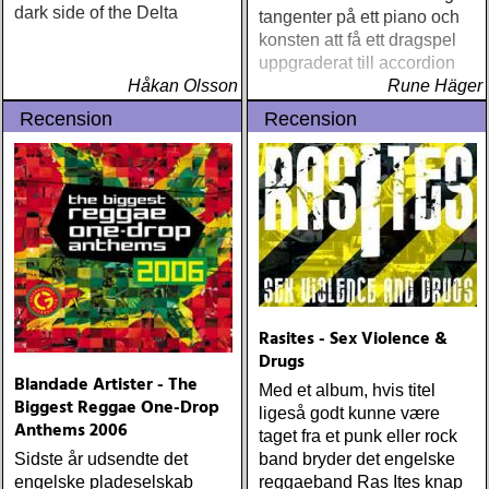
dark side of the Delta
tangenter på ett piano och
konsten att få ett dragspel
uppgraderat till accordion
Håkan Olsson
Rune Häger
Recension
Recension
Rasites - Sex Violence &
Drugs
Blandade Artister - The
Med et album, hvis titel
Biggest Reggae One-Drop
ligeså godt kunne være
Anthems 2006
taget fra et punk eller rock
Sidste år udsendte det
band bryder det engelske
engelske pladeselskab
reggaeband Ras Ites knap