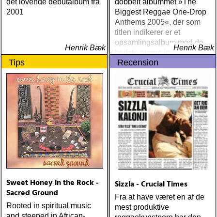
det lovende debutalbum fra
dobbelt albummet »The
2001
Biggest Reggae One-Drop
Anthems 2005«, der som
titlen indikerer er et
opsamlingsalbum med de
Henrik Bæk
Henrik Bæk
bedste numre indenfor den
Tips
Recension
populære reggaestil kaldet
one-drop
Sweet Honey in the Rock -
Sizzla - Crucial Times
Sacred Ground
Fra at have været en af de
Rooted in spiritual music
mest produktive
and steeped in African-