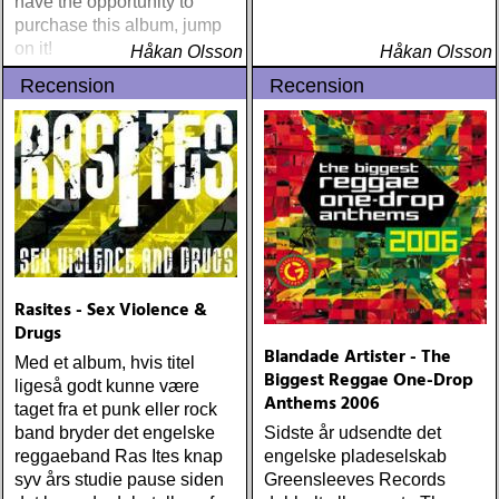
have the opportunity to
purchase this album, jump
on it!
Håkan Olsson
Håkan Olsson
Recension
Recension
Rasites - Sex Violence &
Drugs
Blandade Artister - The
Med et album, hvis titel
Biggest Reggae One-Drop
ligeså godt kunne være
Anthems 2006
taget fra et punk eller rock
band bryder det engelske
Sidste år udsendte det
reggaeband Ras Ites knap
engelske pladeselskab
syv års studie pause siden
Greensleeves Records