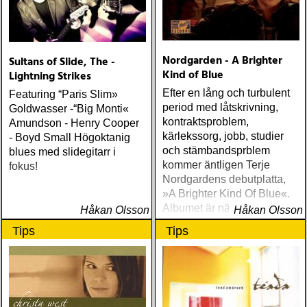
Nordgarden - A Brighter
Sultans of Slide, The -
Kind of Blue
Lightning Strikes
Efter en lång och turbulent
Featuring “Paris Slim»
period med låtskrivning,
Goldwasser -“Big Monti«
kontraktsproblem,
Amundson - Henry Cooper
kärlekssorg, jobb, studier
- Boyd Small Högoktanig
och stämbandsprblem
blues med slidegitarr i
kommer äntligen Terje
fokus!
Nordgardens debutplatta,
»A Brighter Kind Of Blue«.
Albumet är nära, enkelt och
Håkan Olsson
Håkan Olsson
ärligt och handlar om
Tips
Tips
upplevelser och historier
från en ung mans liv