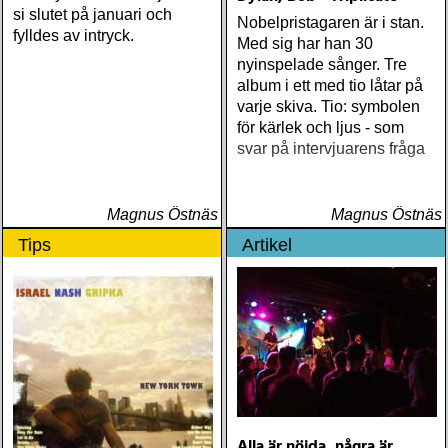
si slutet på januari och
Nobelpristagaren är i stan.
fylldes av intryck.
Med sig har han 30
nyinspelade sånger. Tre
album i ett med tio låtar på
varje skiva. Tio: symbolen
för kärlek och ljus - som
svar på intervjuarens fråga
Magnus Östnäs
Magnus Östnäs
Tips
Artikel
Alla är nöjda, några är