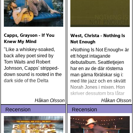
Capps, Grayson - If You
West, Christa - Nothing Is
Knew My Mind
Not Enough
"Like a whiskey-soaked,
»Nothing Is Not Enough« är
back alley poet sired by
ett högst intagande
Tom Waits and Robert
debutalbum. Seattletjejen
Johnson, Capps' stripped-
har en av de där rösterna
down sound is rooted in the
man gärna förälskar sig i:
dark side of the Delta
med lite jazz och en skvätt
Norah Jones i mixen. Hon
skriver dessutom bra låtar
Håkan Olsson
Håkan Olsson
Recension
Recension