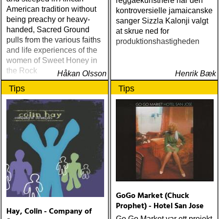
reggaekunstnere har den
American tradition without
kontroversielle jamaicanske
being preachy or heavy-
sanger Sizzla Kalonji valgt
handed, Sacred Ground
at skrue ned for
pulls from the various faiths
produktionshastigheden
and life experiences of the
women of Sweet Honey in
the Rock
Håkan Olsson
Henrik Bæk
Tips
Tips
GoGo Market (Chuck
Prophet) - Hotel San Jose
Hay, Colin - Company of
Go Go Market var ett projekt