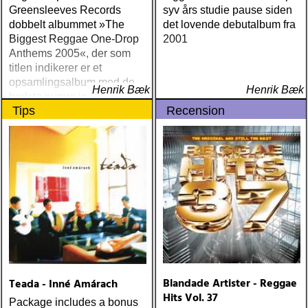
Greensleeves Records
syv års studie pause siden
dobbelt albummet »The
det lovende debutalbum fra
Biggest Reggae One-Drop
2001
Anthems 2005«, der som
titlen indikerer er et
opsamlingsalbum med de
Henrik Bæk
Henrik Bæk
bedste numre indenfor den
Tips
Recension
populære reggaestil kaldet
one-drop
Blandade Artister - Reggae
Teada - Inné Amárach
Hits Vol. 37
Package includes a bonus