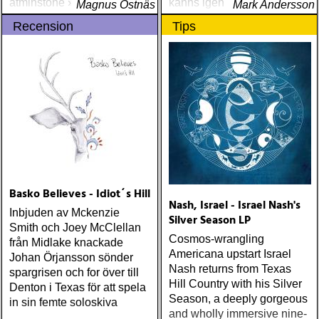
åtminstone »Fishermans
känns igen
Magnus Östnäs
Mark Andersson
Blues« och framåt. Yeats-
Recension
Tips
skivan "An appointment
with Mr
Basko Believes - Idiot´s Hill
Nash, Israel - Israel Nash's
Inbjuden av Mckenzie
Silver Season LP
Smith och Joey McClellan
Cosmos-wrangling
från Midlake knackade
Americana upstart Israel
Johan Örjansson sönder
Nash returns from Texas
spargrisen och for över till
Hill Country with his Silver
Denton i Texas för att spela
Season, a deeply gorgeous
in sin femte soloskiva
and wholly immersive nine-