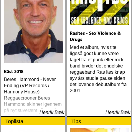
Rasites - Sex Violence &
Drugs
Med et album, hvis titel
ligeså godt kunne være
taget fra et punk eller rock
band bryder det engelske
Bäst 2018
reggaeband Ras Ites knap
syv års studie pause siden
Beres Hammond - Never
det lovende debutalbum fra
Ending (VP Records /
2001
Harmony House)
Reggaecrooner Beres
Hammond skinner igennem
på nyt suverænt album, der
Henrik Bæk
Henrik Bæk
måske er hans bedste
Toplista
Tips
gennem tiderne