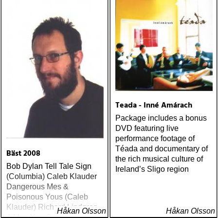
Teada - Inné Amárach
Package includes a bonus
DVD featuring live
performance footage of
Téada and documentary of
Bäst 2008
the rich musical culture of
Bob Dylan Tell Tale Sign
Ireland’s Sligo region
(Columbia) Caleb Klauder
Dangerous Mes &
Poisonous Yous (Caleb
Klauder) Richard Lindgren
Håkan Olsson
Håkan Olsson
A Man You Can Hate