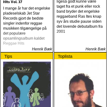
Hits Vol. 37
ligeså godt kunne være
taget fra et punk eller rock
I mange år har det engelske
band bryder det engelske
pladeselskab Jet Star
reggaeband Ras Ites knap
Records gjort de bedste
syv års studie pause siden
singler indenfor reggae
det lovende debutalbum fra
musikken tilgængelige på
2001
det populære
opsamlingsalbum kaldet
Reggae Hits
Henrik Bæk
Henrik Bæk
Tips
Toplista