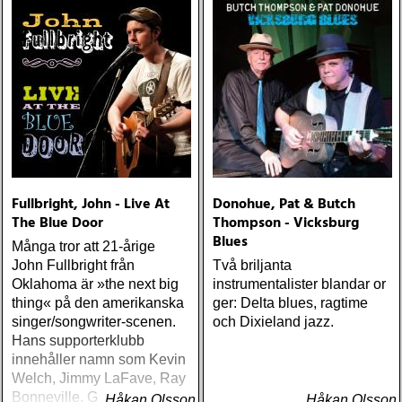
Fullbright, John - Live At
Donohue, Pat & Butch
The Blue Door
Thompson - Vicksburg
Blues
Många tror att 21-årige
John Fullbright från
Två briljanta
Oklahoma är »the next big
instrumentalister blandar or
thing« på den amerikanska
ger: Delta blues, ragtime
singer/songwriter-scenen.
och Dixieland jazz.
Hans supporterklubb
innehåller namn som Kevin
Welch, Jimmy LaFave, Ray
Bonneville, Greg Trooper,
Håkan Olsson
Håkan Olsson