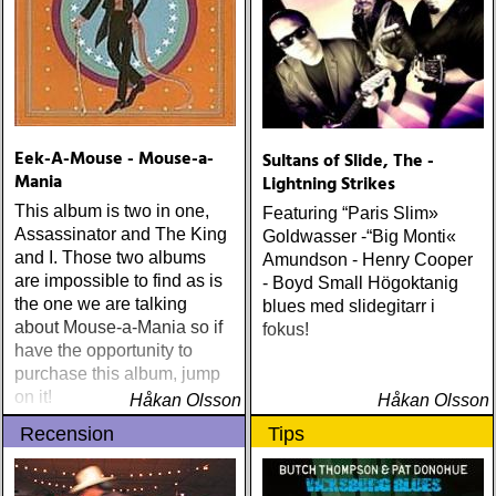
Eek-A-Mouse - Mouse-a-
Sultans of Slide, The -
Mania
Lightning Strikes
This album is two in one,
Featuring “Paris Slim»
Assassinator and The King
Goldwasser -“Big Monti«
and I. Those two albums
Amundson - Henry Cooper
are impossible to find as is
- Boyd Small Högoktanig
the one we are talking
blues med slidegitarr i
about Mouse-a-Mania so if
fokus!
have the opportunity to
purchase this album, jump
on it!
Håkan Olsson
Håkan Olsson
Recension
Tips