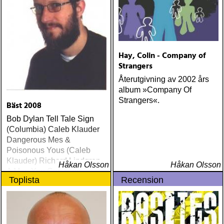
Hay, Colin - Company of
Strangers
Återutgivning av 2002 års
album »Company Of
Strangers«.
Bäst 2008
Bob Dylan Tell Tale Sign
(Columbia) Caleb Klauder
Dangerous Mes &
Poisonous Yous (Caleb
Klauder) Richard Lindgren
Håkan Olsson
Håkan Olsson
A Man You Can Hate
Toplista
Recension
(Rootsy