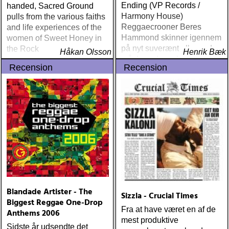
Ending (VP Records /
handed, Sacred Ground
Harmony House)
pulls from the various faiths
Reggaecrooner Beres
and life experiences of the
Hammond skinner igennem
women of Sweet Honey in
på nyt suverænt album, der
the Rock
Håkan Olsson
Henrik Bæk
måske er hans bedste
Recension
Recension
gennem tiderne
Blandade Artister - The
Sizzla - Crucial Times
Biggest Reggae One-Drop
Fra at have været en af de
Anthems 2006
mest produktive
Sidste år udsendte det