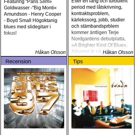
Efter en lång och turbulent
Featuring “Paris Slim»
period med låtskrivning,
Goldwasser -“Big Monti«
kontraktsproblem,
Amundson - Henry Cooper
kärlekssorg, jobb, studier
- Boyd Small Högoktanig
och stämbandsprblem
blues med slidegitarr i
kommer äntligen Terje
fokus!
Nordgardens debutplatta,
»A Brighter Kind Of Blue«.
Albumet är nära, enkelt och
Håkan Olsson
Håkan Olsson
ärligt och handlar om
Recension
Tips
upplevelser och historier
från en ung mans liv