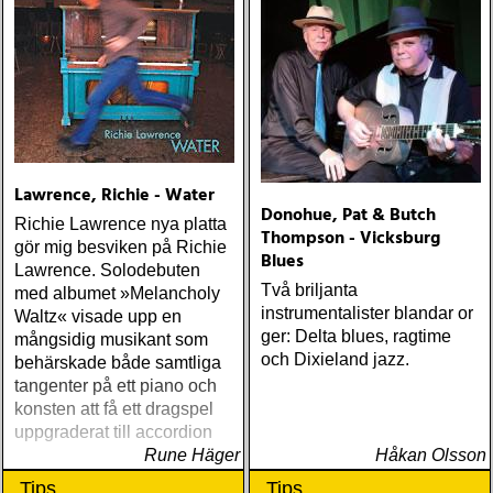
Lawrence, Richie - Water
Donohue, Pat & Butch
Richie Lawrence nya platta
Thompson - Vicksburg
gör mig besviken på Richie
Blues
Lawrence. Solodebuten
Två briljanta
med albumet »Melancholy
instrumentalister blandar or
Waltz« visade upp en
ger: Delta blues, ragtime
mångsidig musikant som
och Dixieland jazz.
behärskade både samtliga
tangenter på ett piano och
konsten att få ett dragspel
uppgraderat till accordion
Rune Häger
Håkan Olsson
Tips
Tips