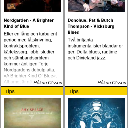
Nordgarden - A Brighter
Donohue, Pat & Butch
Kind of Blue
Thompson - Vicksburg
Blues
Efter en lång och turbulent
period med låtskrivning,
Två briljanta
kontraktsproblem,
instrumentalister blandar or
kärlekssorg, jobb, studier
ger: Delta blues, ragtime
och stämbandsprblem
och Dixieland jazz.
kommer äntligen Terje
Nordgardens debutplatta,
»A Brighter Kind Of Blue«.
Albumet är nära, enkelt och
Håkan Olsson
Håkan Olsson
ärligt och handlar om
Tips
Tips
upplevelser och historier
från en ung mans liv