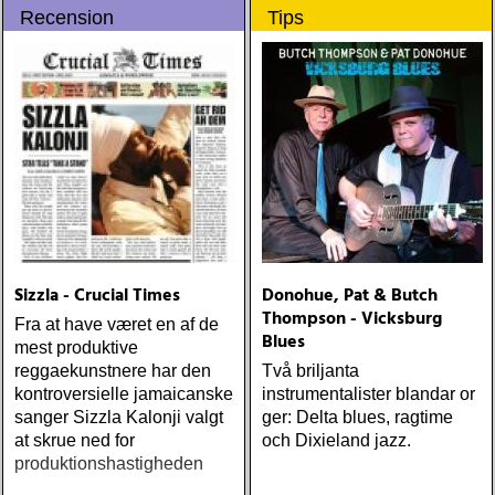
Recension
Tips
(Rootsy
Sizzla - Crucial Times
Donohue, Pat & Butch
Thompson - Vicksburg
Fra at have været en af de
Blues
mest produktive
reggaekunstnere har den
Två briljanta
kontroversielle jamaicanske
instrumentalister blandar or
sanger Sizzla Kalonji valgt
ger: Delta blues, ragtime
at skrue ned for
och Dixieland jazz.
produktionshastigheden