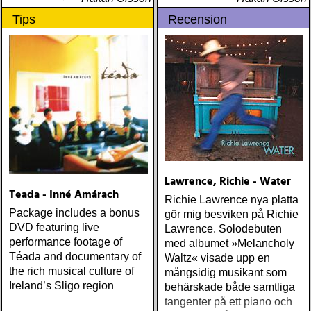
Darden Smith, Will Sexton
Tips
Recension
och Michael Fracasso
Lawrence, Richie - Water
Teada - Inné Amárach
Richie Lawrence nya platta
Package includes a bonus
gör mig besviken på Richie
DVD featuring live
Lawrence. Solodebuten
performance footage of
med albumet »Melancholy
Téada and documentary of
Waltz« visade upp en
the rich musical culture of
mångsidig musikant som
Ireland’s Sligo region
behärskade både samtliga
tangenter på ett piano och