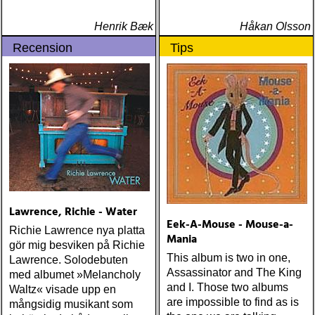
Henrik Bæk
Håkan Olsson
Recension
Tips
Lawrence, Richie - Water
Eek-A-Mouse - Mouse-a-
Richie Lawrence nya platta
Mania
gör mig besviken på Richie
This album is two in one,
Lawrence. Solodebuten
Assassinator and The King
med albumet »Melancholy
and I. Those two albums
Waltz« visade upp en
are impossible to find as is
mångsidig musikant som