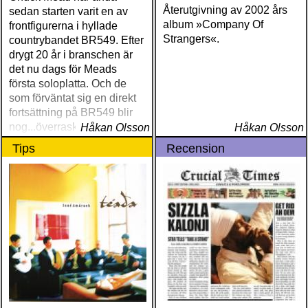
Återutgivning av 2002 års
sedan starten varit en av
album »Company Of
frontfigurerna i hyllade
Strangers«.
countrybandet BR549. Efter
drygt 20 år i branschen är
det nu dags för Meads
första soloplatta. Och de
som förväntat sig en direkt
fortsättning på BR549 blir
nog...överraskade. Men inte
Håkan Olsson
Håkan Olsson
besvikna
Tips
Recension