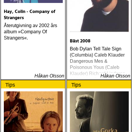
Hay, Colin - Company of
Strangers
Återutgivning av 2002 års
album »Company Of
Strangers«.
Bäst 2008
Bob Dylan Tell Tale Sign
(Columbia) Caleb Klauder
Dangerous Mes &
Poisonous Yous (Caleb
Klauder) Richard Lindgren
Håkan Olsson
Håkan Olsson
A Man You Can Hate
Tips
Tips
(Rootsy