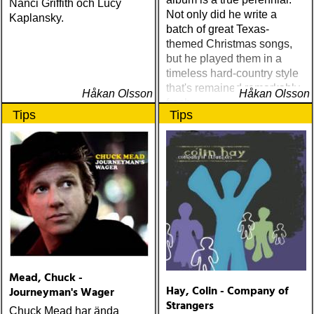
Nanci Griffith och Lucy
Not only did he write a
Kaplansky.
batch of great Texas-
themed Christmas songs,
but he played them in a
timeless hard-country style
that's remained remarkably
Håkan Olsson
Håkan Olsson
fresh
Tips
Tips
Mead, Chuck -
Hay, Colin - Company of
Journeyman's Wager
Strangers
Chuck Mead har ända