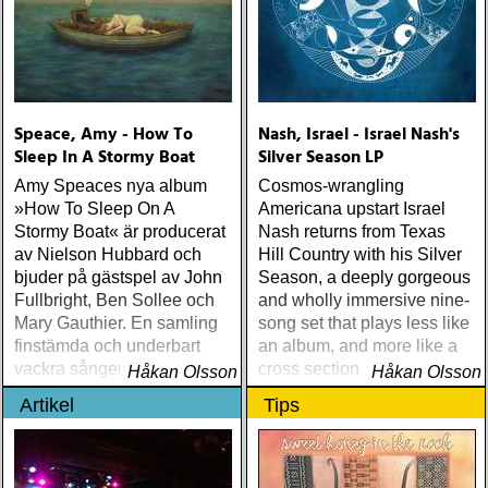
Speace, Amy - How To
Nash, Israel - Israel Nash's
Sleep In A Stormy Boat
Silver Season LP
Amy Speaces nya album
Cosmos-wrangling
»How To Sleep On A
Americana upstart Israel
Stormy Boat« är producerat
Nash returns from Texas
av Nielson Hubbard och
Hill Country with his Silver
bjuder på gästspel av John
Season, a deeply gorgeous
Fullbright, Ben Sollee och
and wholly immersive nine-
Mary Gauthier. En samling
song set that plays less like
finstämda och underbart
an album, and more like a
vackra sånger!
cross section of time and
Håkan Olsson
Håkan Olsson
space
Artikel
Tips