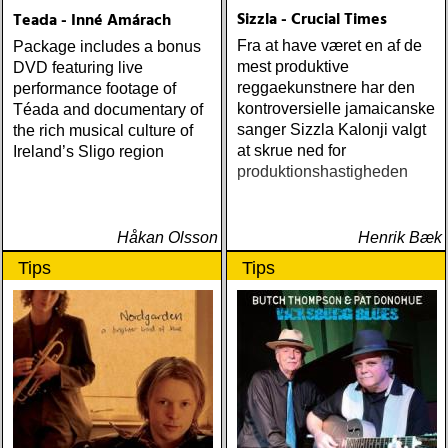
Sizzla - Crucial Times
Teada - Inné Amárach
Fra at have været en af de
Package includes a bonus
mest produktive
DVD featuring live
reggaekunstnere har den
performance footage of
kontroversielle jamaicanske
Téada and documentary of
sanger Sizzla Kalonji valgt
the rich musical culture of
at skrue ned for
Ireland’s Sligo region
produktionshastigheden
Håkan Olsson
Henrik Bæk
Tips
Tips