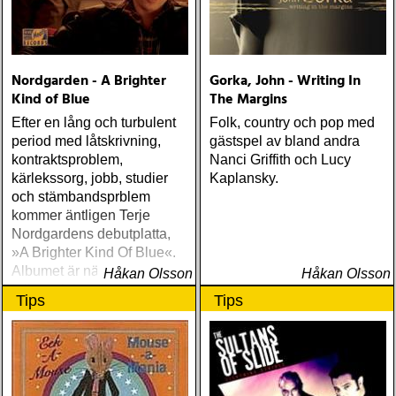
Nordgarden - A Brighter
Gorka, John - Writing In
Kind of Blue
The Margins
Efter en lång och turbulent
Folk, country och pop med
period med låtskrivning,
gästspel av bland andra
kontraktsproblem,
Nanci Griffith och Lucy
kärlekssorg, jobb, studier
Kaplansky.
och stämbandsprblem
kommer äntligen Terje
Nordgardens debutplatta,
»A Brighter Kind Of Blue«.
Albumet är nära, enkelt och
Håkan Olsson
Håkan Olsson
ärligt och handlar om
Tips
Tips
upplevelser och historier
från en ung mans liv