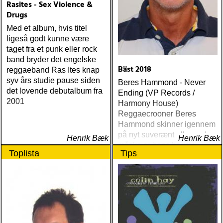
Rasites - Sex Violence &
Drugs
Med et album, hvis titel
ligeså godt kunne være
taget fra et punk eller rock
band bryder det engelske
Bäst 2018
reggaeband Ras Ites knap
syv års studie pause siden
Beres Hammond - Never
det lovende debutalbum fra
Ending (VP Records /
2001
Harmony House)
Reggaecrooner Beres
Hammond skinner igennem
på nyt suverænt album, der
Henrik Bæk
Henrik Bæk
måske er hans bedste
Toplista
Tips
gennem tiderne