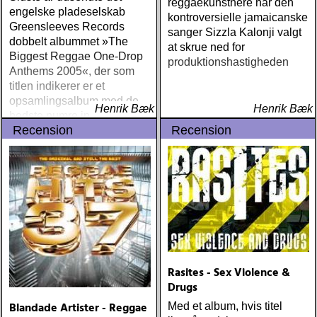
reggaekunstnere har den
engelske pladeselskab
kontroversielle jamaicanske
Greensleeves Records
sanger Sizzla Kalonji valgt
dobbelt albummet »The
at skrue ned for
Biggest Reggae One-Drop
produktionshastigheden
Anthems 2005«, der som
titlen indikerer er et
opsamlingsalbum med de
Henrik Bæk
Henrik Bæk
bedste numre indenfor den
Recension
Recension
populære reggaestil kaldet
one-drop
Rasites - Sex Violence &
Drugs
Blandade Artister - Reggae
Med et album, hvis titel