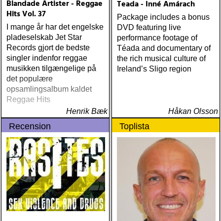
Blandade Artister - Reggae
Teada - Inné Amárach
Hits Vol. 37
Package includes a bonus
I mange år har det engelske
DVD featuring live
pladeselskab Jet Star
performance footage of
Records gjort de bedste
Téada and documentary of
singler indenfor reggae
the rich musical culture of
musikken tilgængelige på
Ireland’s Sligo region
det populære
opsamlingsalbum kaldet
Reggae Hits
Henrik Bæk
Håkan Olsson
Recension
Toplista