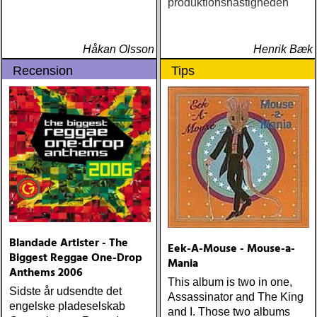
produktionshastigheden
Håkan Olsson
Henrik Bæk
Recension
Tips
Blandade Artister - The
Eek-A-Mouse - Mouse-a-
Biggest Reggae One-Drop
Mania
Anthems 2006
This album is two in one,
Sidste år udsendte det
Assassinator and The King
engelske pladeselskab
and I. Those two albums