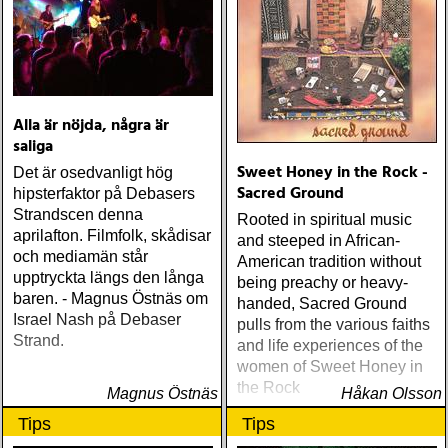
Alla är nöjda, några är
saliga
Sweet Honey in the Rock -
Det är osedvanligt hög
Sacred Ground
hipsterfaktor på Debasers
Strandscen denna
Rooted in spiritual music
aprilafton. Filmfolk, skådisar
and steeped in African-
och mediamän står
American tradition without
upptryckta längs den långa
being preachy or heavy-
baren. - Magnus Östnäs om
handed, Sacred Ground
Israel Nash på Debaser
pulls from the various faiths
Strand.
and life experiences of the
women of Sweet Honey in
the Rock
Magnus Östnäs
Håkan Olsson
Tips
Tips