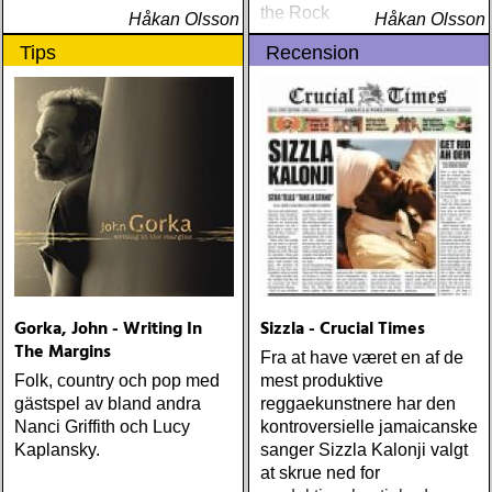
the Rock
Håkan Olsson
Håkan Olsson
Tips
Recension
Gorka, John - Writing In
Sizzla - Crucial Times
The Margins
Fra at have været en af de
Folk, country och pop med
mest produktive
gästspel av bland andra
reggaekunstnere har den
Nanci Griffith och Lucy
kontroversielle jamaicanske
Kaplansky.
sanger Sizzla Kalonji valgt
at skrue ned for