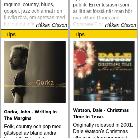
ragtime, country, blues,
publik. En entusiasm som
gospel, jazz och annat i en
är lätt att förstå när man hör
ljuvlig röra, om spetsas med
nya »Barn Doors and
lite nutida influenser
Concrete Floors«
Håkan Olsson
Håkan Olsson
Tips
Tips
Watson, Dale - Christmas
Gorka, John - Writing In
Time In Texas
The Margins
Originally released in 2001,
Folk, country och pop med
Dale Watson's Christmas
gästspel av bland andra
album is a true perennial.