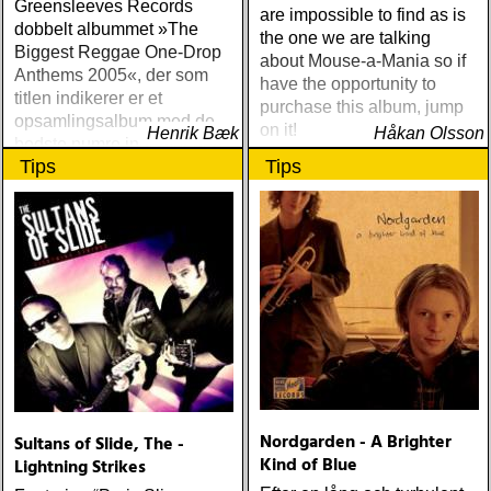
Greensleeves Records
are impossible to find as is
dobbelt albummet »The
the one we are talking
Biggest Reggae One-Drop
about Mouse-a-Mania so if
Anthems 2005«, der som
have the opportunity to
titlen indikerer er et
purchase this album, jump
opsamlingsalbum med de
on it!
Henrik Bæk
Håkan Olsson
bedste numre indenfor den
Tips
Tips
populære reggaestil kaldet
one-drop
Nordgarden - A Brighter
Sultans of Slide, The -
Kind of Blue
Lightning Strikes