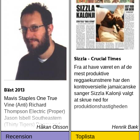
me (wildflower) ÅRETS
WILLIE NELSON; bob
cheevers : tall texas tales
(inbred) ÅRETS PLATTA,
ALLA KATEGORIER, HELT
ENKELT: citizen k : meet
citizen k (paraply) ÅRETS
MANLIGA RÖST: clarence
bucaro : new orleans
Sizzla - Crucial Times
(hyena) ÅRETS GILLIAN
WELCH: dave rawlings
Fra at have været en af de
machine : a friend of a
mest produktive
friend (acony) ÅRETS
reggaekunstnere har den
MEST UNDANGÖMDA:
kontroversielle jamaicanske
Bäst 2013
david mead : almost &
sanger Sizzla Kalonji valgt
Mavis Staples One True
always (david mead)
at skrue ned for
Vine (Anti) Richard
ÅRETS FLEET
produktionshastigheden
Thompson Electric (Proper)
FOXES/LOW ANTHEM:
Jason Isbell Southeastern
dawes : north hills (ato)
(Thirty Tigers) Danny and
ÅRETS 'LILLA' PAUL
Håkan Olsson
Henrik Bæk
the Champions of the World
SIMON: harper simon :
Recension
Toplista
Stay True (Loose) Slow Fox
harper simon (tulsi) ÅRETS