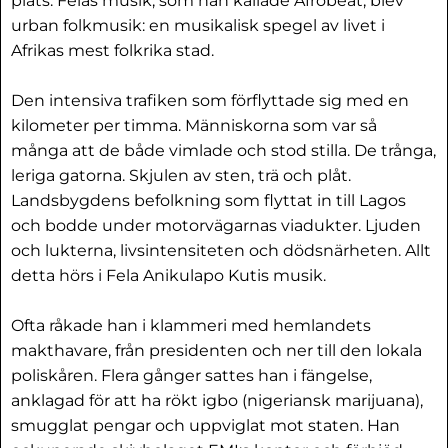
plats. Felas musik, som han kallade Afrobeat, blev
urban folkmusik: en musikalisk spegel av livet i
Afrikas mest folkrika stad.
Den intensiva trafiken som förflyttade sig med en
kilometer per timma. Människorna som var så
många att de både vimlade och stod stilla. De trånga,
leriga gatorna. Skjulen av sten, trä och plåt.
Landsbygdens befolkning som flyttat in till Lagos
och bodde under motorvägarnas viadukter. Ljuden
och lukterna, livsintensiteten och dödsnärheten. Allt
detta hörs i Fela Anikulapo Kutis musik.
Ofta råkade han i klammeri med hemlandets
makthavare, från presidenten och ner till den lokala
poliskåren. Flera gånger sattes han i fängelse,
anklagad för att ha rökt igbo (nigeriansk marijuana),
smugglat pengar och uppviglat mot staten. Han