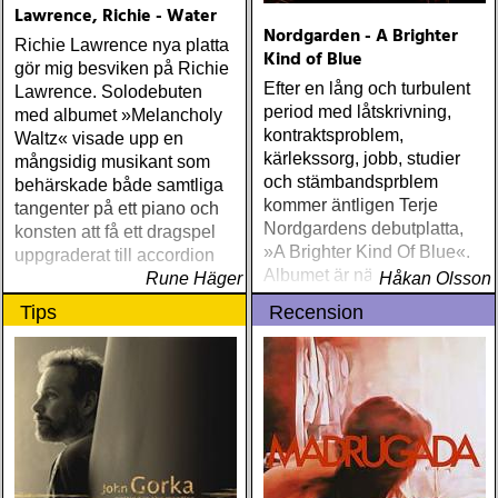
Lawrence, Richie - Water
Nordgarden - A Brighter
Richie Lawrence nya platta
Kind of Blue
gör mig besviken på Richie
Efter en lång och turbulent
Lawrence. Solodebuten
period med låtskrivning,
med albumet »Melancholy
kontraktsproblem,
Waltz« visade upp en
kärlekssorg, jobb, studier
mångsidig musikant som
och stämbandsprblem
behärskade både samtliga
kommer äntligen Terje
tangenter på ett piano och
Nordgardens debutplatta,
konsten att få ett dragspel
»A Brighter Kind Of Blue«.
uppgraderat till accordion
Albumet är nära, enkelt och
Rune Häger
Håkan Olsson
ärligt och handlar om
Tips
Recension
upplevelser och historier
från en ung mans liv