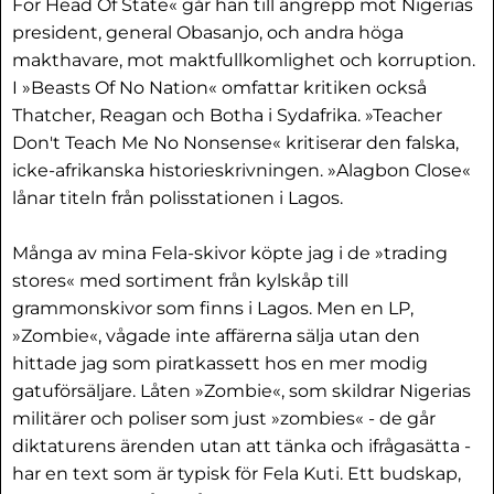
For Head Of State« går han till angrepp mot Nigerias
president, general Obasanjo, och andra höga
makthavare, mot maktfullkomlighet och korruption.
I »Beasts Of No Nation« omfattar kritiken också
Thatcher, Reagan och Botha i Sydafrika. »Teacher
Don't Teach Me No Nonsense« kritiserar den falska,
icke-afrikanska historieskrivningen. »Alagbon Close«
lånar titeln från polisstationen i Lagos.
Många av mina Fela-skivor köpte jag i de »trading
stores« med sortiment från kylskåp till
grammonskivor som finns i Lagos. Men en LP,
»Zombie«, vågade inte affärerna sälja utan den
hittade jag som piratkassett hos en mer modig
gatuförsäljare. Låten »Zombie«, som skildrar Nigerias
militärer och poliser som just »zombies« - de går
diktaturens ärenden utan att tänka och ifrågasätta -
har en text som är typisk för Fela Kuti. Ett budskap,