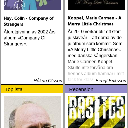
The Dawn« (Hoe) Sofie
Livebrant: »Lighthouse
Stories« (Brus & Knaster)
Koppel, Marie Carmen - A
Hay, Colin - Company of
Songhoy Blues: »Music in
Merry Little Christmas
Strangers
Exile« (Transgressive)
År 2010 verkar blir ett stort
Återutgivning av 2002 års
Bassekou Koyaté & Ngoni
julskiveår – att döma av de
album »Company Of
ba: »Ba Power«
julalbum som kommit. Som
Strangers«.
(Glitterbeat) Mbongwana
»A Merry Little Christmas«
Star: »From Kinshasa«
med danska sångerskan
(World Circuit) Spirit of
Marie Carmen Koppel.
Malombo, Malombo Jazz
Skulle inte förvåna om
Makers, Jabula and Jazz
hennes album hamnar i mitt
Afrika 1966-1984 (Strut)
fack för klassiska julskivor
Africa Express: »Presents
Håkan Olsson
Bengt Eriksson
Terry Riley´s In C Mali«
Toplista
Recension
(Transgressiv) Olika artister:
»Gems Of Gambia / Music
Treasures From The NCAC
Arhcives, The Gambia Vol
2« (NCAC) Jali Alagi M
´Bye, Arne Forsén och