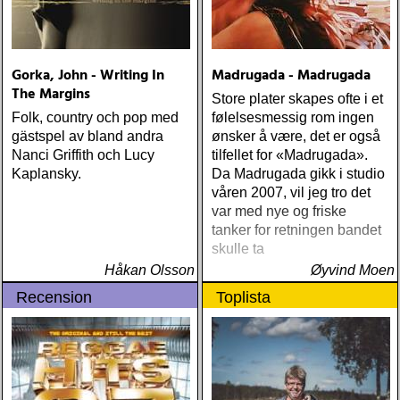
Gorka, John - Writing In
Madrugada - Madrugada
The Margins
Store plater skapes ofte i et
Folk, country och pop med
følelsesmessig rom ingen
gästspel av bland andra
ønsker å være, det er også
Nanci Griffith och Lucy
tilfellet for «Madrugada».
Kaplansky.
Da Madrugada gikk i studio
våren 2007, vil jeg tro det
var med nye og friske
tanker for retningen bandet
skulle ta
Håkan Olsson
Øyvind Moen
Recension
Toplista