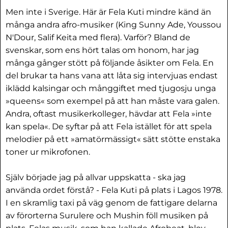
Men inte i Sverige. Här är Fela Kuti mindre känd än
många andra afro-musiker (King Sunny Ade, Youssou
N'Dour, Salif Keita med flera). Varför? Bland de
svenskar, som ens hört talas om honom, har jag
många gånger stött på följande åsikter om Fela. En
del brukar ta hans vana att låta sig intervjuas endast
iklädd kalsingar och månggiftet med tjugosju unga
»queens« som exempel på att han måste vara galen.
Andra, oftast musikerkolleger, hävdar att Fela »inte
kan spela«. De syftar på att Fela istället för att spela
melodier på ett »amatörmässigt« sätt stötte enstaka
toner ur mikrofonen.
Själv började jag på allvar uppskatta - ska jag
använda ordet förstå? - Fela Kuti på plats i Lagos 1978.
I en skramlig taxi på väg genom de fattigare delarna
av förorterna Surulere och Mushin föll musiken på