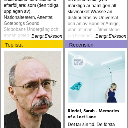
efterföljare: som (den tidiga
märkliga är nämligen att
upplagan av)
skivmärket Wrasse än
Nationalteatern, Attentat,
distribueras av Universal
Göteborgs Sound,
och än av Bonnier Amigo,
Slobobans Undergång och
utan att man = åtminstone
annan göteborgspunk,
jag begriper logiken med
Bengt Eriksson
Bengt Eriksson
Broder Daniel, Håkan
när, var & varför
Toplista
Recension
Hellström och Almedal
Riedel, Sarah - Memories
of a Lost Lane
Det tar sin tid. De första