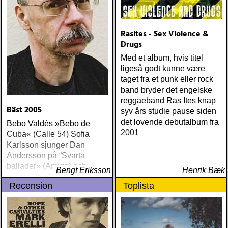
Jonas Knutsson: »Mansa
Konko« (Quica Records)
Inna Modja: »Hotel
Rasites - Sex Violence &
Bamako« (Warner) José
Drugs
Pereelanga: »Varma
Kitoko« (Drum Voice) Elina
Med et album, hvis titel
Duni Quartet:
ligeså godt kunne være
»Dallëndyshe« (ECM)
taget fra et punk eller rock
Buena Vista Social Club:
band bryder det engelske
»Lost and Found« (World
reggaeband Ras Ites knap
Circuit) Louisa Lyne & di
Bäst 2005
syv års studie pause siden
Yiddishe Kapelye: »A
det lovende debutalbum fra
Bebo Valdés »Bebo de
Farblondzhete Blondinke«
2001
Cuba« (Calle 54) Sofia
(Maestro Music) Hazmat
Karlsson sjunger Dan
Modine: »Extra-Deluxe-
Andersson på “Svarta
Supreme« (Jaro) Ale Möller
ballader» (Amigo) och
Bengt Eriksson
Henrik Bæk
med vänner:
julkoraler på “Jul i folkton«
»Bouzoukispelman«
Recension
Toplista
(Amigo) Kraja »Vackert
(Giga/Naxos) Filip Jers
väder!« (Drone) Wille Toors
Quartet: »Plays Swedish
»Spelar låtar« (Sugarbeat
Folk« (Schmalensee) Kraja:
It), Lennart Gybrant &
»Hur långt som helst«