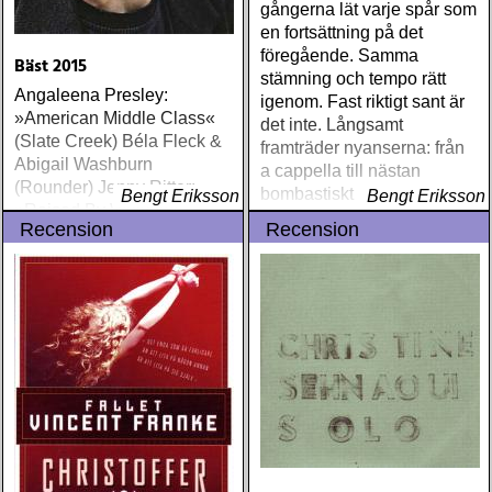
gångerna lät varje spår som
en fortsättning på det
föregående. Samma
Bäst 2015
stämning och tempo rätt
Angaleena Presley:
igenom. Fast riktigt sant är
»American Middle Class«
det inte. Långsamt
(Slate Creek) Béla Fleck &
framträder nyanserna: från
Abigail Washburn
a cappella till nästan
(Rounder) Jenny Ritter:
bombastiskt
Bengt Eriksson
Bengt Eriksson
»Raised By Wolves«
Recension
Recension
(Fiddle Head Records)
Rhiannon Giddens:
»Tomorrow Is My Turn«
(Nonesuch) Jason Isbell : »
Something More Than
Free« (Southeastern
Records) Hat Check Girl:
“At 2 In The Morning” (Hat
Check Girl) James Taylor:
»Before This World«
(Concord) Tom Paxton:
»Redemption Song« (Pax