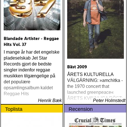
Blandade Artister - Reggae
Hits Vol. 37
I mange år har det engelske
pladeselskab Jet Star
Records gjort de bedste
Bäst 2009
singler indenfor reggae
ÅRETS KULTURELLA
musikken tilgængelige på
VÄLGÄRNING: »amchitka -
det populære
the 1970 concert that
opsamlingsalbum kaldet
launched greenpeace«
Reggae Hits
ÅRETS KVINNLIGA RÖST:
Henrik Bæk
Peter Holmstedt
amy allison : sheffield
Toplista
Recension
streets (urban myth)
ÅRETS SKILSMÄSSA:
amy speace : the killer in