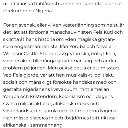
ur-afrikanska träblåsinstrumenten, som bland annat
förekommer i Nigeria.
För en svensk, eller vilken västerlänning som helst, är
det lätt att fördöma manschauvinisten Fela Kuti och
skratta åt hans historia om »den magiska grytan«,
som engelsmännen stal från Yoruba och förvarar i
Windsor Castle. Stölden av grytan ska, enligt Fela,
vara orsaken till många sjukdomar, krig och andra
problem på jorden. Men också detta är ett misstag.
Vad Fela gjorde, var att han musikaliskt, politiskt,
socialt och mänskligt försökte handskas med och
gestalta nigerianens livsvakuum, mitt emellan
Yoruba och kristendom, kolonialism och dagens
svarta militärdiktatur, afrikansk musik och
västerländsk, det gamla och det moderna Nigeria.
Han måste placeras in och (be)dömas i sitt riktiga -
afrikanska - sammanhang.