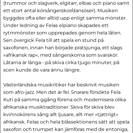
(trummor och slagverk, elgitarr, elbas och piano samt
ett stort antal körsångerskor/dansöser). Musiken
byggdes ofta eller alltid upp enligt samma mönster.
Under ledning av Felas elpiano skapades ett
rytmmönster som upprepades genom hela låten.
Sen övergick Fela till att spela en stund på
saxofonen, innan han började pratsjunga, ett slags
»afrikansk rap«, med sångerskorna som svarskör.
Låtarna är långa - på skiva cirka tjugo minuter, på
scen kunde de vara ännu längre.
Västerländska musikritiker har beskrivit musiken
som afro-jazz. Men det är fel. Snarare försökte Fela
Kuti på samma ggång förena och modernisera olika
afrikanska musiktraditioner. Skiva för skiva blev
kvinnokörens sång allt ljusare, allt mer »tjattrigt«
afrikansk. Felas och hela blåssektionens sätt att spela
saxofon och trumpet kan jämföras med de entoniga,