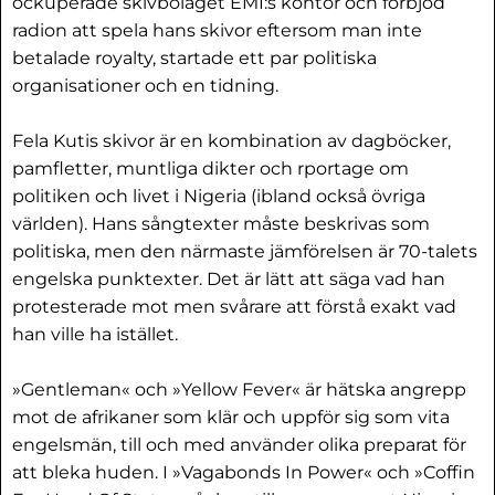
ockuperade skivbolaget EMI:s kontor och förbjöd
radion att spela hans skivor eftersom man inte
betalade royalty, startade ett par politiska
organisationer och en tidning.
Fela Kutis skivor är en kombination av dagböcker,
pamfletter, muntliga dikter och rportage om
politiken och livet i Nigeria (ibland också övriga
världen). Hans sångtexter måste beskrivas som
politiska, men den närmaste jämförelsen är 70-talets
engelska punktexter. Det är lätt att säga vad han
protesterade mot men svårare att förstå exakt vad
han ville ha istället.
»Gentleman« och »Yellow Fever« är hätska angrepp
mot de afrikaner som klär och uppför sig som vita
engelsmän, till och med använder olika preparat för
att bleka huden. I »Vagabonds In Power« och »Coffin