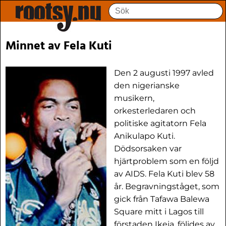
Minnet av Fela Kuti
Den 2 augusti 1997 avled
den nigerianske
musikern,
orkesterledaren och
politiske agitatorn Fela
Anikulapo Kuti.
Dödsorsaken var
hjärtproblem som en följd
av AIDS. Fela Kuti blev 58
år. Begravningståget, som
gick från Tafawa Balewa
Square mitt i Lagos till
förstaden Ikeja, följdes av