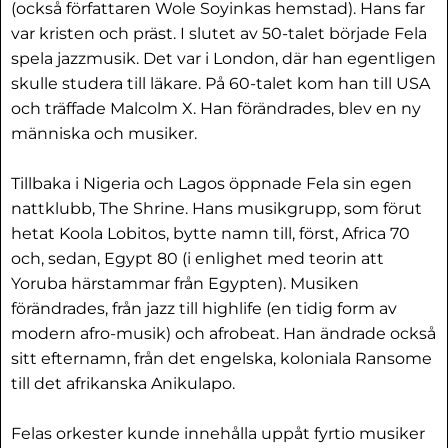
(också författaren Wole Soyinkas hemstad). Hans far
var kristen och präst. I slutet av 50-talet började Fela
spela jazzmusik. Det var i London, där han egentligen
skulle studera till läkare. På 60-talet kom han till USA
och träffade Malcolm X. Han förändrades, blev en ny
människa och musiker.
Tillbaka i Nigeria och Lagos öppnade Fela sin egen
nattklubb, The Shrine. Hans musikgrupp, som förut
hetat Koola Lobitos, bytte namn till, först, Africa 70
och, sedan, Egypt 80 (i enlighet med teorin att
Yoruba härstammar från Egypten). Musiken
förändrades, från jazz till highlife (en tidig form av
modern afro-musik) och afrobeat. Han ändrade också
sitt efternamn, från det engelska, koloniala Ransome
till det afrikanska Anikulapo.
Felas orkester kunde innehålla uppåt fyrtio musiker