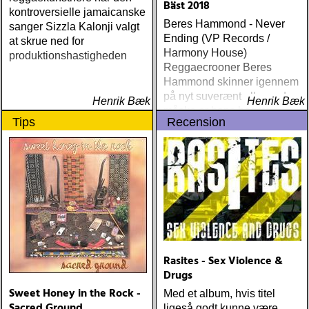
eventuella genrer
Bäst 2018
kontroversielle jamaicanske
Beres Hammond - Never
sanger Sizzla Kalonji valgt
Ending (VP Records /
at skrue ned for
Harmony House)
produktionshastigheden
Reggaecrooner Beres
Hammond skinner igennem
på nyt suverænt album, der
Henrik Bæk
Henrik Bæk
måske er hans bedste
Tips
Recension
gennem tiderne
Rasites - Sex Violence &
Drugs
Sweet Honey in the Rock -
Med et album, hvis titel
Sacred Ground
ligeså godt kunne være