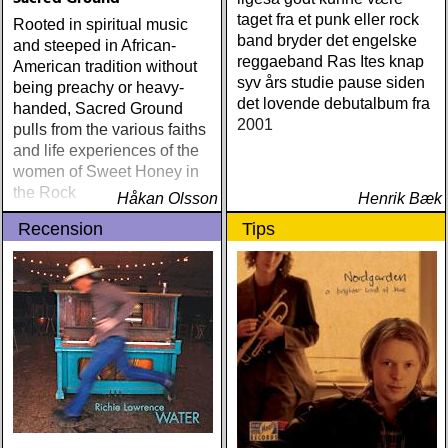
taget fra et punk eller rock
Rooted in spiritual music
band bryder det engelske
and steeped in African-
reggaeband Ras Ites knap
American tradition without
syv års studie pause siden
being preachy or heavy-
det lovende debutalbum fra
handed, Sacred Ground
2001
pulls from the various faiths
and life experiences of the
women of Sweet Honey in
the Rock
Håkan Olsson
Henrik Bæk
Recension
Tips