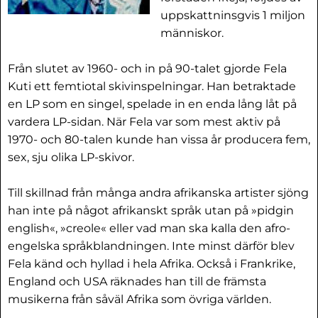
uppskattninsgvis 1 miljon
människor.
Från slutet av 1960- och in på 90-talet gjorde Fela
Kuti ett femtiotal skivinspelningar. Han betraktade
en LP som en singel, spelade in en enda lång låt på
vardera LP-sidan. När Fela var som mest aktiv på
1970- och 80-talen kunde han vissa år producera fem,
sex, sju olika LP-skivor.
Till skillnad från många andra afrikanska artister sjöng
han inte på något afrikanskt språk utan på »pidgin
english«, »creole« eller vad man ska kalla den afro-
engelska språkblandningen. Inte minst därför blev
Fela känd och hyllad i hela Afrika. Också i Frankrike,
England och USA räknades han till de främsta
musikerna från såväl Afrika som övriga världen.