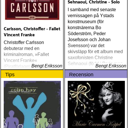
Sehnaoui, Christine - Solo
Records) Iris DeMent: “The
I samband med senaste
Trackless Woods”
vernissagen på Ystads
(Flariella) Bob Cheevers,
konstmuseum (för
Keith Miles, Barry Ollman
konstnärerna Bo
Carlsson, Christoffer - Fallet
och Greg Copeland:
Söderström, Peder
Vincent Franke
»Hidden Treasures –
Josefsson och Johan
Singer Songwriters From
Christoffer Carlsson
Svensson) var det
Home« (Hemifrån) Frankie
debuterar med en
skivsläpp för ett album med
Lee: “American Dream”
kriminalroman, »Fallet
saxofonisten Christine
(Loose) Kikki Danielsson:
Vincent Franke«
Sehnaoui (född i Paris men
»Postcard From A Painted
Bengt Eriksson
Bengt Eriksson
(Piratförlaget), i den
föräldrarna kommer från
Lady« (Capitol) Yonder:
moderna, nutida form som
Tips
Recension
Libanon)
»Graftings« (Rootsy) Peder
jag tror kommer att bli allt
af Ugglas: »Departures«
mer vanlig
(Rootsy) Spinning Jennies:
»Istället för visor« (Egen
utgivning) Richard
Thompson: »Still« (Proper)
Martin & Eliza Carthy: »The
Moral Of The Elephant«
(Topic) Bella Hardy: »With