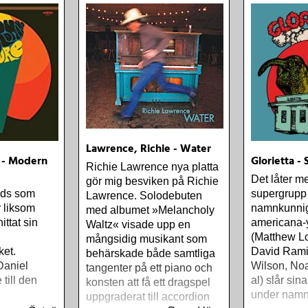
borde alla 
plattor vara
men jag har i
bara lista d
lyssnat på 
mer än vad 
Lawrence, Richie - Water
 - Modern
Glorietta - 
Richie Lawrence nya platta
Det låter m
gör mig besviken på Richie
föds som
supergrupp
Lawrence. Solodebuten
r liksom
namnkunnig
med albumet »Melancholy
ittat sin
americana-
Waltz« visade upp en
(Matthew L
mångsidig musikant som
ket.
David Rami
behärskade både samtliga
aniel
Wilson, No
tangenter på ett piano och
till den
al) slår sin
konsten att få ett dragspel
under namne
uppgraderat till accordion