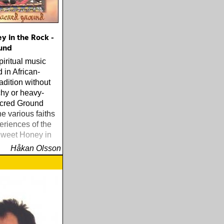
y in the Rock -
und
piritual music
 in African-
adition without
hy or heavy-
cred Ground
he various faiths
eriences of the
weet Honey in
Håkan Olsson