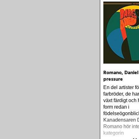
Romano, Daniel
pressure
En del artister 
farbröder, de ha
växt färdigt och h
form redan i
födelseögonblic
Kanadensaren D
Romano hör inte 
kategorin