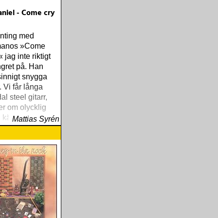
niel - Come cry
onting med
manos »Come
 jag inte riktigt
ngret på. Han
sinnigt snygga
. Vi får långa
al steel gitarr,
ter om olycklig
 kärlek
Mattias Syrén