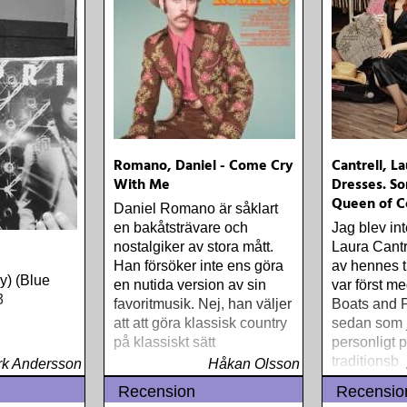
Dylan Anoth
(Columbia) 
Women (Roo
Traoré Beaut
(Nonesuch)
Grace (Sam
Guy Clark M
Picture Of 
Romano, Daniel - Come Cry
Cantrell, La
Richard Lin
With Me
Dresses. So
(Rootsy) Ch
Queen of C
Out The Sir
Daniel Romano är såklart
Lonely Worl
en bakåtsträvare och
Jag blev in
Nick Cave 
nostalgiker av stora mått.
Laura Cantr
Seeds Pus
Han försöker inte ens göra
av hennes t
y) (Blue
(Bad Seed) 
en nutida version av sin
var först m
3
Warsaw Hol
favoritmusik. Nej, han väljer
Boats and P
Townes Van
att att göra klassisk country
sedan som 
Sunshine B
på klassiskt sätt
personligt p
Unheard St
traditionsb
k Andersson
Håkan Olsson
Demos 197
gavs inte e
Recension
Recensio
(Omnivore) 
riktig skiva