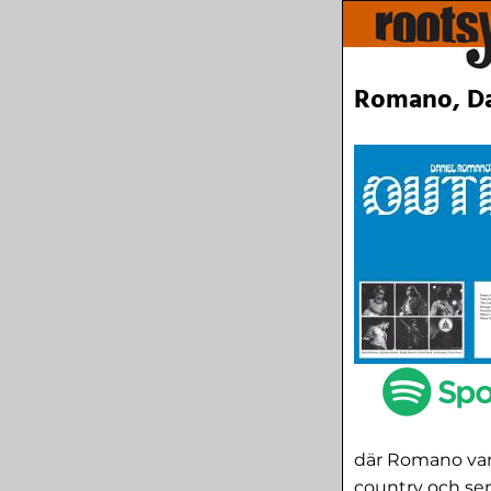
Romano, Da
där Romano van
country och sen