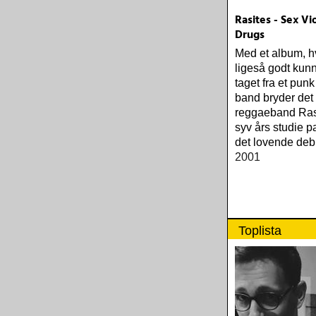
Rasites - Sex V
Drugs
Med et album, hvi
ligeså godt kun
taget fra et punk
band bryder det
reggaeband Ras
syv års studie 
det lovende deb
2001
Toplista