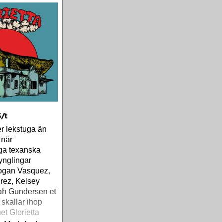
årets Rootsy-
 med på listan,
stället valt att
e plattor jag
väsentligt mycket
tjänsten kräver
S/t
er lekstuga än
 när
a texanska
ynglingar
ogan Vasquez,
rez, Kelsey
ah Gundersen et
a skallar ihop
t Glorietta