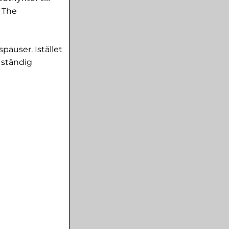
l The
auser. Istället
 ständig