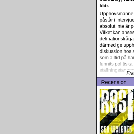
kids
Upphovsmannen
påstår i intervjue
absolut inte är po
Vilket kan anse
definationsfråg
därmed ge uppho
diskussion hos a
som alltid på ha
funnits politiska
ställningstagan
Fra
Recension