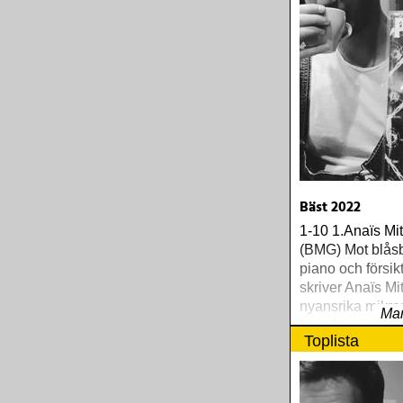
Bäst 2022
1-10 1.Anaïs Mit
(BMG) Mot blåsb
piano och försikt
skriver Anaïs Mi
nyansrika mikro
Mar
barndom, uppvä
Toplista
vuxenliv, och o
konfliktfyllda b
emellan. 2