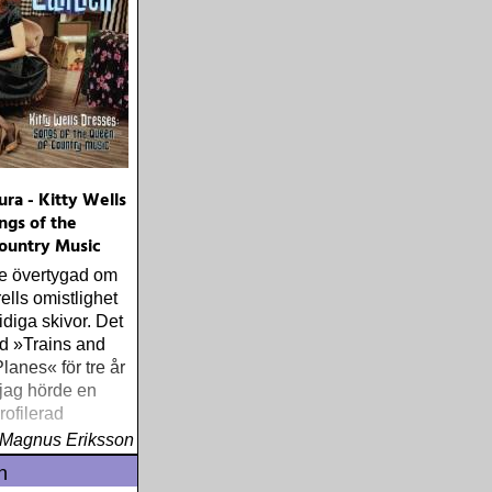
er Self Portrait
Halden Electric
tsy) Rokia
iful Africa
 Sam Baker Say
 Baker Music)
y Favorite
You (Dualtone)
ura - Kitty Wells
dgren Driftwood
ngs of the
ip Taylor Block
ountry Music
ens Of This
d (Trainwreck)
te övertygad om
& The Bad
ells omistlighet
h The Sky Away
idiga skivor. Det
Andi Almqvist
ed »Trains and
iday (Rootsy)
lanes« för tre år
 Zandt
jag hörde en
oy: The
rofilerad
udio Sessions &
ärare, och den
Magnus Eriksson
1-1972
ns ut som en
n
Naturligtvis