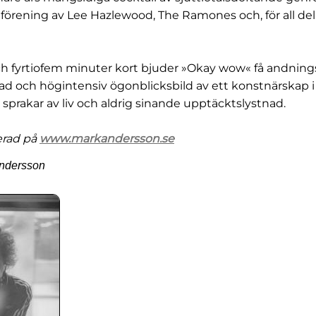
g förening av Lee Hazlewood, The Ramones och, för all de
 fyrtiofem minuter kort bjuder »Okay wow« få andningsp
ad och högintensiv ögonblicksbild av ett konstnärskap i
 sprakar av liv och aldrig sinande upptäcktslystnad.
erad på
www.markandersson.se
Andersson