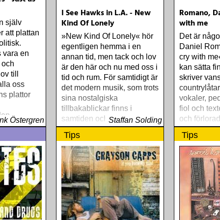
I See Hawks in L.A. - New
Romano, Da
Kind Of Lonely
with me
 själv
r att plattan
»New Kind Of Lonely« hör
Det är någ
litisk.
egentligen hemma i en
Daniel Ro
s vara en
annan tid, men tack och lov
cry with me«
a och
är den här och nu med oss i
kan sätta fi
v till
tid och rum. För samtidigt är
skriver van
lla oss
det modern musik, som trots
countrylåtar
ns plattor
sina nostalgiska
vokaler, ped
tillbakablickar finns i
fiol och tex
den
samtiden och lever med oss
och förlorad
nk Östergren
Staffan Solding
precis i denna stund
Tips
Tips