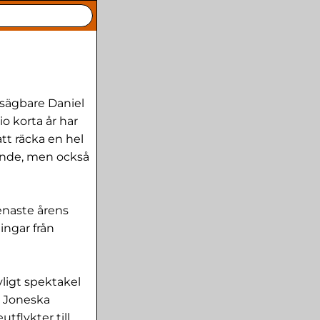
tsägbare Daniel
o korta år har
tt räcka en hel
lande, men också
naste årens
ingar från
uvligt spektakel
e Joneska
tflykter till