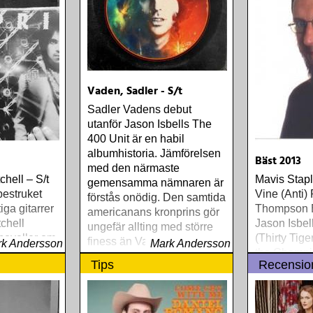
Vaden, Sadler - S/t
Sadler Vadens debut
utanför Jason Isbells The
400 Unit är en habil
albumhistoria. Jämförelsen
Bäst 2013
med den närmaste
chell – S/t
Mavis Stap
gemensamma nämnaren är
estruket
Vine (Anti)
förstås onödig. Den samtida
iga gitarrer
Thompson El
americanans kronprins gör
tchell
Jason Isbel
ungefär allting med större
noveller om
(Thirty Tig
finess än Vaden
k Andersson
Mark Andersson
xt och
the Champi
Tips
Recensio
m den
Stay True 
alansen dem
Just Like t
Steve Earl
Highway (