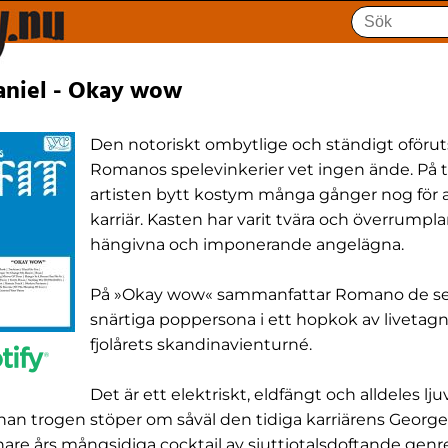
niel - Okay wow
Den notoriskt ombytlige och ständigt oföru
Romanos spelevinkerier vet ingen ände. På ti
artisten bytt kostym många gånger nog för a
karriär. Kasten har varit tvära och överrump
hängivna och imponerande angelägna.
På »Okay wow« sammanfattar Romano de se
snärtiga poppersona i ett hopkok av livetagn
fjolårets skandinavienturné.
Det är ett elektriskt, eldfängt och alldeles lj
an trogen stöper om såväl den tidiga karriärens Georg
are års mångsidiga cocktail av sjuttiotalsdoftande genreu