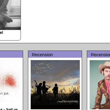
el
Recension
Recensio
 - Just us