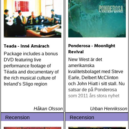
(Proper) Tom Waits Bad As
Me (Anti) Chip Taylor w
Paal Flaata & Ida Jenshus
On This Darkest Day
Ponderosa - Moonlight
Teada - Inné Amárach
Revival
Package includes a bonus
New West är det
DVD featuring live
amerikanska
performance footage of
kvalitetsbolaget med Steve
Téada and documentary of
Earle, Delbert McClinton
the rich musical culture of
och John Hiatt i sitt stall. Nu
Ireland’s Sligo region
satsar de på Ponderosa
som 2011 års stora nyhet
Håkan Olsson
Urban Henriksson
Recension
Recension