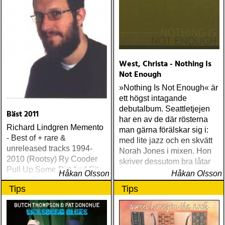
ÅRETS GUY CLARK: keith
miles : beyond the
headlights (house of trout)
ÅRETS
AMERICA/BYRDS/EAGLES/
maplewood : yeti boombox
West, Christa - Nothing Is
(tapete) ÅRETS
Not Enough
SUPERGRUPP: monsters
»Nothing Is Not Enough« är
of folk : monsters of folk
ett högst intagande
(rough trade) ÅRETS T-
debutalbum. Seattletjejen
BONE BURNETT:
Bäst 2011
har en av de där rösterna
moonalice : moonalice (a
Richard Lindgren Memento
man gärna förälskar sig i:
minor label) ÅRETS
- Best of + rare &
med lite jazz och en skvätt
STÖRSTA, VÄRSTA,
unreleased tracks 1994-
Norah Jones i mixen. Hon
TYNGSTA & DYRASTE:
2010 (Rootsy) Ry Cooder
skriver dessutom bra låtar
neil young : archives
Pull Up Some Dirt And Sit
Håkan Olsson
(reprise) ÅRETS GRAM &
Håkan Olsson
Down (Nonesuch) Tom
EMMYLOU: sugarcane
Tips
Tips
Russell Mesabi (Proper)
jane : sugarcane jane
Deadman Take Up Your
(admiral bean) ÅRETS FAB
Mat and Walk (Rootsy)
FOUR: the beatles : mono
Eilen Jewel Queen of the