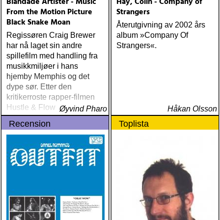
Blandade Artister - Music
Hay, Colin - Company of
From the Motion Picture
Strangers
Black Snake Moan
Återutgivning av 2002 års
Regissøren Craig Brewer
album »Company Of
har nå laget sin andre
Strangers«.
spillefilm med handling fra
musikkmiljøer i hans
hjemby Memphis og det
dype sør. Etter den
kritikerroste rapper-filmen
Hustle & Flow fra 2004
Øyvind Pharo
Håkan Olsson
følger han i år opp med
Recension
Toplista
bluesfilmen og
psykodramaet Black Snake
Moan der Samuel L