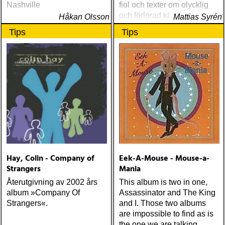
Nashville
fiol och texter om olycklig
och förlorad kärlek
Håkan Olsson
Mattias Syrén
Tips
Tips
Hay, Colin - Company of
Eek-A-Mouse - Mouse-a-
Strangers
Mania
Återutgivning av 2002 års
This album is two in one,
album »Company Of
Assassinator and The King
Strangers«.
and I. Those two albums
are impossible to find as is
the one we are talking