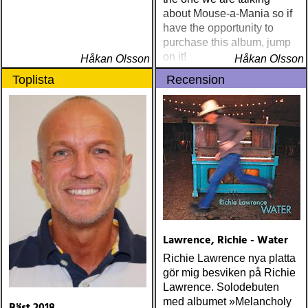
about Mouse-a-Mania so if
have the opportunity to
purchase this album, jump
on it!
Håkan Olsson
Håkan Olsson
Toplista
Recension
Lawrence, Richie - Water
Richie Lawrence nya platta
gör mig besviken på Richie
Lawrence. Solodebuten
med albumet »Melancholy