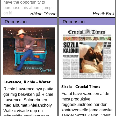
have the opportunity to
purchase this album, jump
on it!
Håkan Olsson
Henrik Bæk
Recension
Recension
Lawrence, Richie - Water
Sizzla - Crucial Times
Richie Lawrence nya platta
Fra at have været en af de
gör mig besviken på Richie
mest produktive
Lawrence. Solodebuten
reggaekunstnere har den
med albumet »Melancholy
kontroversielle jamaicanske
Waltz« visade upp en
sanger Sizzla Kalonji valgt