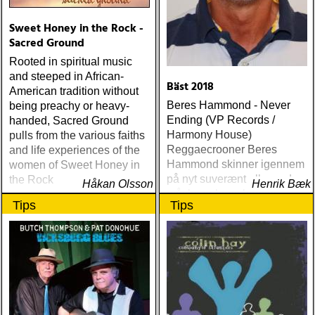
AMERICA/BYRDS/EAGLES/
maplewood : yeti boombox
Sweet Honey in the Rock -
(tapete) ÅRETS
Sacred Ground
SUPERGRUPP: monsters
Rooted in spiritual music
of folk : monsters of folk
and steeped in African-
(rough trade) ÅRETS T-
Bäst 2018
American tradition without
BONE BURNETT:
Beres Hammond - Never
being preachy or heavy-
moonalice : moonalice (a
Ending (VP Records /
handed, Sacred Ground
minor label) ÅRETS
Harmony House)
pulls from the various faiths
STÖRSTA, VÄRSTA,
Reggaecrooner Beres
and life experiences of the
TYNGSTA & DYRASTE:
Hammond skinner igennem
women of Sweet Honey in
neil young : archives
på nyt suverænt album, der
the Rock
Håkan Olsson
(reprise) ÅRETS GRAM &
Henrik Bæk
måske er hans bedste
EMMYLOU: sugarcane
Tips
Tips
gennem tiderne
jane : sugarcane jane
(admiral bean) ÅRETS FAB
FOUR: the beatles : mono
& stereo box (apple)
ÅRETS LIVE-DOKUMENT:
tom petty & the
heartbreakers : the live