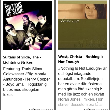
Rhythm 'n' Blues Orchestra
The Boogie Boys (KG
Music Production) Nick
Lowe The Old Magic
(Proper) Tom Waits Bad As
Me (Anti) Chip Taylor w
Paal Flaata & Ida Jenshus
On This Darkest Day
West, Christa - Nothing Is
Sultans of Slide, The -
Not Enough
Lightning Strikes
»Nothing Is Not Enough« är
Featuring “Paris Slim»
ett högst intagande
Goldwasser -“Big Monti«
debutalbum. Seattletjejen
Amundson - Henry Cooper
har en av de där rösterna
- Boyd Small Högoktanig
man gärna förälskar sig i:
blues med slidegitarr i
med lite jazz och en skvätt
fokus!
Norah Jones i mixen. Hon
skriver dessutom bra låtar