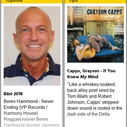
Toplista
Tips
Capps, Grayson - If You
Knew My Mind
"Like a whiskey-soaked,
back alley poet sired by
Bäst 2018
Tom Waits and Robert
Beres Hammond - Never
Johnson, Capps' stripped-
Ending (VP Records /
down sound is rooted in the
Harmony House)
dark side of the Delta
Reggaecrooner Beres
Hammond skinner igennem