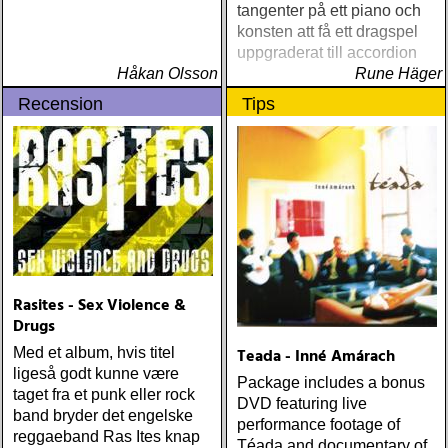
tangenter på ett piano och
konsten att få ett dragspel
uppgraderat till accordion
Håkan Olsson
Rune Häger
Recension
Tips
Rasites - Sex Violence &
Drugs
Med et album, hvis titel
Teada - Inné Amárach
ligeså godt kunne være
Package includes a bonus
taget fra et punk eller rock
DVD featuring live
band bryder det engelske
performance footage of
reggaeband Ras Ites knap
Téada and documentary of