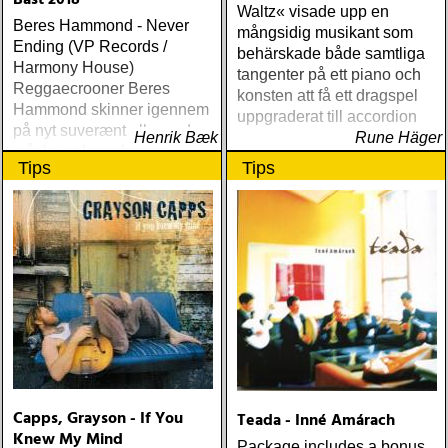
Bäst 2018
Waltz« visade upp en
Beres Hammond - Never
mångsidig musikant som
Ending (VP Records /
behärskade både samtliga
Harmony House)
tangenter på ett piano och
Reggaecrooner Beres
konsten att få ett dragspel
Hammond skinner igennem
uppgraderat till accordion
på nyt suverænt album, der
Henrik Bæk
Rune Häger
måske er hans bedste
Tips
Tips
gennem tiderne
Capps, Grayson - If You
Teada - Inné Amárach
Knew My Mind
Package includes a bonus