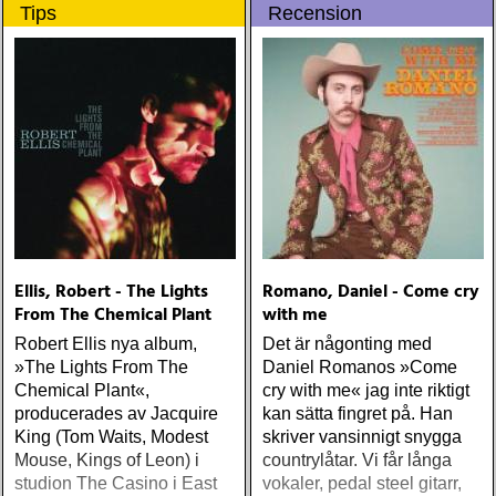
Tips
Recension
Mellencamp / Petty-
rockpubliken innan
countryfansen fattade
genialiteten
Ellis, Robert - The Lights
Romano, Daniel - Come cry
From The Chemical Plant
with me
Robert Ellis nya album,
Det är någonting med
»The Lights From The
Daniel Romanos »Come
Chemical Plant«,
cry with me« jag inte riktigt
producerades av Jacquire
kan sätta fingret på. Han
King (Tom Waits, Modest
skriver vansinnigt snygga
Mouse, Kings of Leon) i
countrylåtar. Vi får långa
studion The Casino i East
vokaler, pedal steel gitarr,