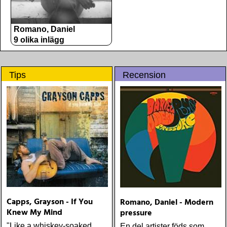
Romano, Daniel
9 olika inlägg
Tips
Recension
Capps, Grayson - If You
Romano, Daniel - Modern
Knew My Mind
pressure
"Like a whiskey-soaked,
En del artister föds som