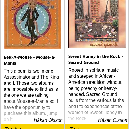
Sweet Honey in the Rock -
Eek-A-Mouse - Mouse-a-
Sacred Ground
Mania
Rooted in spiritual music
This album is two in one,
and steeped in African-
Assassinator and The King
American tradition without
and I. Those two albums
being preachy or heavy-
are impossible to find as is
handed, Sacred Ground
the one we are talking
pulls from the various faiths
about Mouse-a-Mania so if
and life experiences of the
have the opportunity to
women of Sweet Honey in
purchase this album, jump
the Rock
on it!
Håkan Olsson
Håkan Olsson