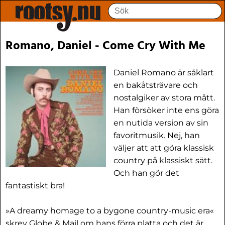
Romano, Daniel - Come Cry With Me
Daniel Romano är såklart
en bakåtsträvare och
nostalgiker av stora mått.
Han försöker inte ens göra
en nutida version av sin
favoritmusik. Nej, han
väljer att att göra klassisk
country på klassiskt sätt.
Och han gör det
fantastiskt bra!
»A dreamy homage to a bygone country-music era«
skrev Globe & Mail om hans förra platta och det är