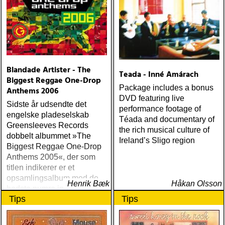
Blandade Artister - The
Teada - Inné Amárach
Biggest Reggae One-Drop
Package includes a bonus
Anthems 2006
DVD featuring live
Sidste år udsendte det
performance footage of
engelske pladeselskab
Téada and documentary of
Greensleeves Records
the rich musical culture of
dobbelt albummet »The
Ireland’s Sligo region
Biggest Reggae One-Drop
Anthems 2005«, der som
titlen indikerer er et
opsamlingsalbum med de
Henrik Bæk
Håkan Olsson
bedste numre indenfor den
Tips
Tips
populære reggaestil kaldet
one-drop