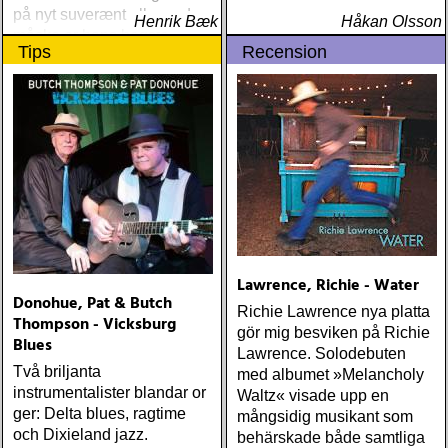
på nyt suverænt album, der
Henrik Bæk
Håkan Olsson
måske er hans bedste
Tips
Recension
gennem tiderne
Lawrence, Richie - Water
Donohue, Pat & Butch
Richie Lawrence nya platta
Thompson - Vicksburg
gör mig besviken på Richie
Blues
Lawrence. Solodebuten
Två briljanta
med albumet »Melancholy
instrumentalister blandar or
Waltz« visade upp en
ger: Delta blues, ragtime
mångsidig musikant som
och Dixieland jazz.
behärskade både samtliga