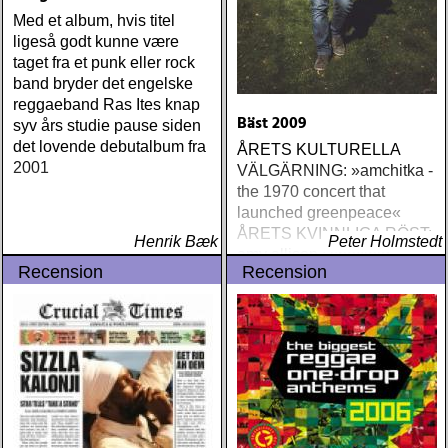
Med et album, hvis titel
ligeså godt kunne være
taget fra et punk eller rock
band bryder det engelske
reggaeband Ras Ites knap
Bäst 2009
syv års studie pause siden
det lovende debutalbum fra
ÅRETS KULTURELLA
2001
VÄLGÄRNING: »amchitka -
the 1970 concert that
launched greenpeace«
ÅRETS KVINNLIGA RÖST:
Henrik Bæk
Peter Holmstedt
amy allison : sheffield
Recension
Recension
streets (urban myth)
ÅRETS SKILSMÄSSA:
amy speace : the killer in
me (wildflower) ÅRETS
WILLIE NELSON; bob
cheevers : tall texas tales
(inbred) ÅRETS PLATTA,
ALLA KATEGORIER, HELT
ENKELT: citizen k : meet