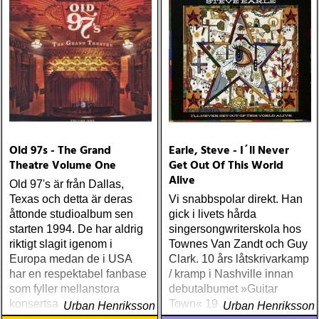
Old 97s - The Grand
Earle, Steve - I´ll Never
Theatre Volume One
Get Out Of This World
Alive
Old 97's är från Dallas,
Texas och detta är deras
Vi snabbspolar direkt. Han
åttonde studioalbum sen
gick i livets hårda
starten 1994. De har aldrig
singersongwriterskola hos
riktigt slagit igenom i
Townes Van Zandt och Guy
Europa medan de i USA
Clark. 10 års låtskrivarkamp
har en respektabel fanbase
/ kramp i Nashville innan
som fyller mellanstora
debutalbumet »Guitar
konsertsalonger
Town« 1986 först slog
Urban Henriksson
Urban Henriksson
igenom hos Springsteen /