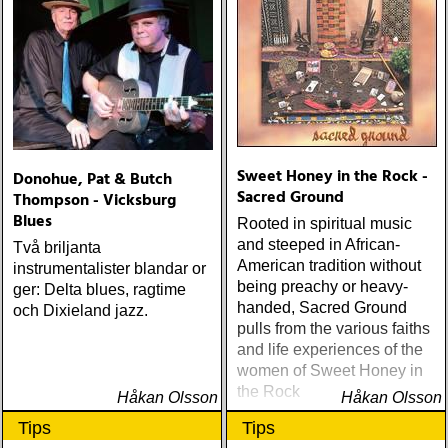
& stereo box (apple)
Minor Key (Signature
ÅRETS LIVE-DOKUMENT:
Sound) Matraca Berg The
tom petty & the
Dreaming Fields (Dualtone)
heartbreakers : the live
Amos Lee Mission Bell
anthology (reprise) ÅRETS
(Blue Note) Lucinda
STUDIOÄSS: works
Williams Blessed (Lost
progress administration :
Highway) Various The
wpa (wpa records) ÅRETS
Fame Studios Story 1961-
CÉLINE DION: zachary
Sweet Honey in the Rock -
Donohue, Pat & Butch
1973 (Kent) Steve Earle I’ll
richard : last kiss (artist
Sacred Ground
Thompson - Vicksburg
Never Get Out Of This
garage)
Blues
Rooted in spiritual music
World Alive (New West) OK
and steeped in African-
Star Orchestra The Beat
Två briljanta
American tradition without
and the Melody (Rootsy)
instrumentalister blandar or
being preachy or heavy-
Chip Taylor Rock and Roll
ger: Delta blues, ragtime
handed, Sacred Ground
Joe (Trainwreck) Israel
och Dixieland jazz.
pulls from the various faiths
Nash Gripka Barn Doors &
and life experiences of the
Concrete Floors
women of Sweet Honey in
(Continental Song City)
the Rock
Levon Helm Live At The
Håkan Olsson
Håkan Olsson
Ryman (Vanguard) Kjell
Tips
Tips
Gustavsson and the