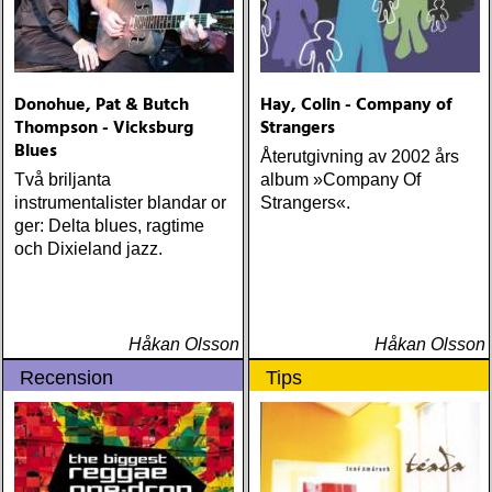
anthology (reprise) ÅRETS
STUDIOÄSS: works
progress administration :
wpa (wpa records) ÅRETS
CÉLINE DION: zachary
Donohue, Pat & Butch
Hay, Colin - Company of
richard : last kiss (artist
Thompson - Vicksburg
Strangers
garage)
Blues
Återutgivning av 2002 års
Två briljanta
album »Company Of
instrumentalister blandar or
Strangers«.
ger: Delta blues, ragtime
och Dixieland jazz.
Håkan Olsson
Håkan Olsson
Recension
Tips