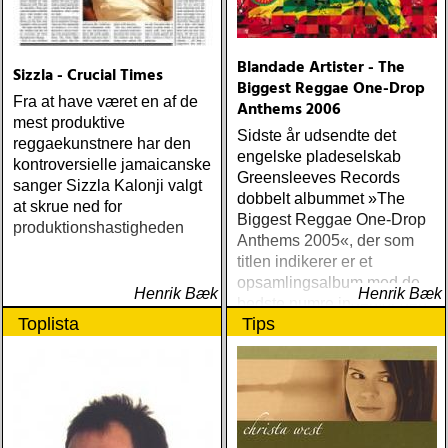
citizen k (paraply) ÅRETS
MANLIGA RÖST: clarence
bucaro : new orleans
Blandade Artister - The
Sizzla - Crucial Times
(hyena) ÅRETS GILLIAN
Biggest Reggae One-Drop
WELCH: dave rawlings
Fra at have været en af de
Anthems 2006
machine : a friend of a
mest produktive
Sidste år udsendte det
friend (acony) ÅRETS
reggaekunstnere har den
engelske pladeselskab
MEST UNDANGÖMDA:
kontroversielle jamaicanske
Greensleeves Records
david mead : almost &
sanger Sizzla Kalonji valgt
dobbelt albummet »The
always (david mead)
at skrue ned for
Biggest Reggae One-Drop
ÅRETS FLEET
produktionshastigheden
Anthems 2005«, der som
FOXES/LOW ANTHEM:
titlen indikerer er et
dawes : north hills (ato)
opsamlingsalbum med de
ÅRETS 'LILLA' PAUL
Henrik Bæk
Henrik Bæk
bedste numre indenfor den
SIMON: harper simon :
Toplista
Tips
populære reggaestil kaldet
harper simon (tulsi) ÅRETS
one-drop
JD SOUTHER: iain
matthews : joy mining
(matrix) ÅRETS FANBASE-
PROJEKT: jill sobule :
california years (pinko)