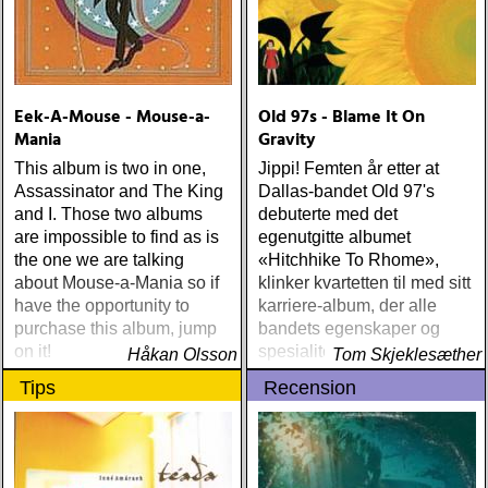
Amos Lee Mission Bell
(Blue Note) Lucinda
Williams Blessed (Lost
Highway) Various The
Fame Studios Story 1961-
Eek-A-Mouse - Mouse-a-
Old 97s - Blame It On
1973 (Kent) Steve Earle I’ll
Mania
Gravity
Never Get Out Of This
World Alive (New West) OK
This album is two in one,
Jippi! Femten år etter at
Star Orchestra The Beat
Assassinator and The King
Dallas-bandet Old 97's
and the Melody (Rootsy)
and I. Those two albums
debuterte med det
Chip Taylor Rock and Roll
are impossible to find as is
egenutgitte albumet
Joe (Trainwreck) Israel
the one we are talking
«Hitchhike To Rhome»,
Nash Gripka Barn Doors &
about Mouse-a-Mania so if
klinker kvartetten til med sitt
Concrete Floors
have the opportunity to
karriere-album, der alle
(Continental Song City)
purchase this album, jump
bandets egenskaper og
Levon Helm Live At The
on it!
spesialiteter forenes til en
Håkan Olsson
Tom Skjeklesæther
Ryman (Vanguard) Kjell
høyere enhet
Tips
Recension
Gustavsson and the
Rhythm 'n' Blues Orchestra
The Boogie Boys (KG
Music Production) Nick
Lowe The Old Magic