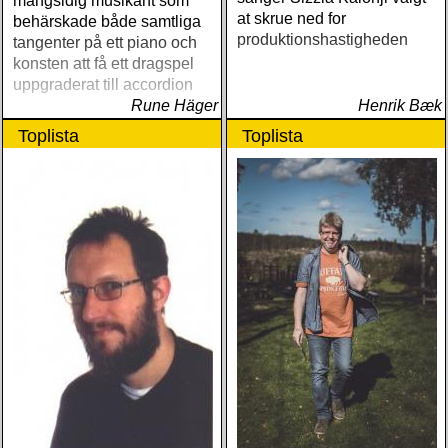
mångsidig musikant som
at skrue ned for
behärskade både samtliga
produktionshastigheden
tangenter på ett piano och
konsten att få ett dragspel
uppgraderat till accordion
Rune Häger
Henrik Bæk
Toplista
Toplista