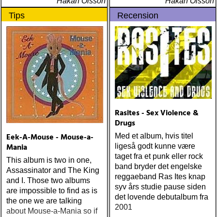
Håkan Olsson
Håkan Olsson
Tips
Recension
Rasites - Sex Violence &
Drugs
Eek-A-Mouse - Mouse-a-
Med et album, hvis titel
Mania
ligeså godt kunne være
taget fra et punk eller rock
This album is two in one,
band bryder det engelske
Assassinator and The King
reggaeband Ras Ites knap
and I. Those two albums
syv års studie pause siden
are impossible to find as is
det lovende debutalbum fra
the one we are talking
2001
about Mouse-a-Mania so if