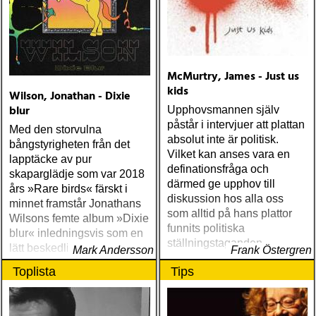
McMurtry, James - Just us
kids
Wilson, Jonathan - Dixie
blur
Upphovsmannen själv
påstår i intervjuer att plattan
Med den storvulna
absolut inte är politisk.
bångstyrigheten från det
Vilket kan anses vara en
lapptäcke av pur
definationsfråga och
skaparglädje som var 2018
därmed ge upphov till
års »Rare birds« färskt i
diskussion hos alla oss
minnet framstår Jonathans
som alltid på hans plattor
Wilsons femte album »Dixie
funnits politiska
blur« inledningsvis som en
ställningstaganden
lätt beskedlig historia
Mark Andersson
Frank Östergren
Toplista
Tips