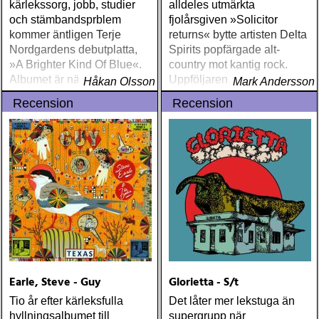
kärlekssorg, jobb, studier
alldeles utmärkta
och stämbandsprblem
fjolårsgiven »Solicitor
kommer äntligen Terje
returns« bytte artisten Delta
Nordgardens debutplatta,
Spirits popfärgade alt-
»A Brighter Kind Of Blue«.
country mot kantig rock.
Albumet är nära, enkelt och
Uppföljaren girar vidare mot
Håkan Olsson
Mark Andersson
ärligt och handlar om
soul och elektroniska
Recension
Recension
upplevelser och historier
eskapader
från en ung mans liv
Earle, Steve - Guy
Glorietta - S/t
Tio år efter kärleksfulla
Det låter mer lekstuga än
hyllningsalbumet till
supergrupp när