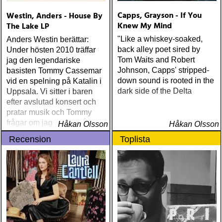
Capps, Grayson - If You
Westin, Anders - House By
Knew My Mind
The Lake LP
"Like a whiskey-soaked,
Anders Westin berättar:
back alley poet sired by
Under hösten 2010 träffar
Tom Waits and Robert
jag den legendariske
Johnson, Capps' stripped-
basisten Tommy Cassemar
down sound is rooted in the
vid en spelning på Katalin i
dark side of the Delta
Uppsala. Vi sitter i baren
efter avslutad konsert och
pratar musik och Tommy
frågar om jag spelar något
Håkan Olsson
Håkan Olsson
instrument
Recension
Toplista