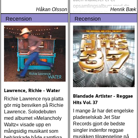
opsamlingsalbum med de
Håkan Olsson
Henrik Bæk
bedste numre indenfor den
Recension
Recension
populære reggaestil kaldet
one-drop
Lawrence, Richie - Water
Blandade Artister - Reggae
Richie Lawrence nya platta
Hits Vol. 37
gör mig besviken på Richie
I mange år har det engelske
Lawrence. Solodebuten
pladeselskab Jet Star
med albumet »Melancholy
Records gjort de bedste
Waltz« visade upp en
singler indenfor reggae
mångsidig musikant som
musikken tilgængelige på
behärskade både samtliga