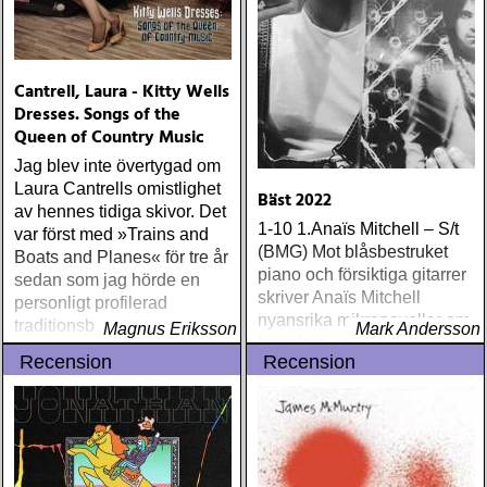
Cantrell, Laura - Kitty Wells
Dresses. Songs of the
Queen of Country Music
Jag blev inte övertygad om
Laura Cantrells omistlighet
Bäst 2022
av hennes tidiga skivor. Det
1-10 1.Anaïs Mitchell – S/t
var först med »Trains and
(BMG) Mot blåsbestruket
Boats and Planes« för tre år
piano och försiktiga gitarrer
sedan som jag hörde en
skriver Anaïs Mitchell
personligt profilerad
nyansrika mikronoveller om
traditionsbärare, och den
Magnus Eriksson
Mark Andersson
barndom, uppväxt och
gavs inte ens ut som en
Recension
Recension
vuxenliv, och om den
riktig skiva
konfliktfyllda balansen dem
emellan. 2