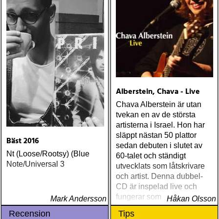
Alberstein, Chava - Live
Chava Alberstein är utan
tvekan en av de största
artisterna i Israel. Hon har
släppt nästan 50 plattor
Bäst 2016
sedan debuten i slutet av
Nt (Loose/Rootsy) (Blue
60-talet och ständigt
Note/Universal 3
utvecklats som låtskrivare
och artist. Denna dubbel-
CD är inspelad live och
fungerar som en utmärkt
Mark Andersson
Håkan Olsson
introduktion till denna
Recension
Tips
världsartist.