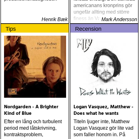
americanans kronprins gör
ungefär allting med större
finess än Vaden
Henrik Bæk
Mark Andersson
Tips
Recension
Nordgarden - A Brighter
Logan Vasquez, Matthew -
Kind of Blue
Does what he wants
Efter en lång och turbulent
Titeln ljuger inte, Matthew
period med låtskrivning,
Logan Vasquez gör lite vad
kontraktsproblem,
som faller honom in. På