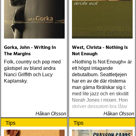
Gorka, John - Writing In
West, Christa - Nothing Is
The Margins
Not Enough
Folk, country och pop med
»Nothing Is Not Enough« är
gästspel av bland andra
ett högst intagande
Nanci Griffith och Lucy
debutalbum. Seattletjejen
Kaplansky.
har en av de där rösterna
man gärna förälskar sig i:
med lite jazz och en skvätt
Norah Jones i mixen. Hon
skriver dessutom bra låtar
Håkan Olsson
Håkan Olsson
Tips
Tips