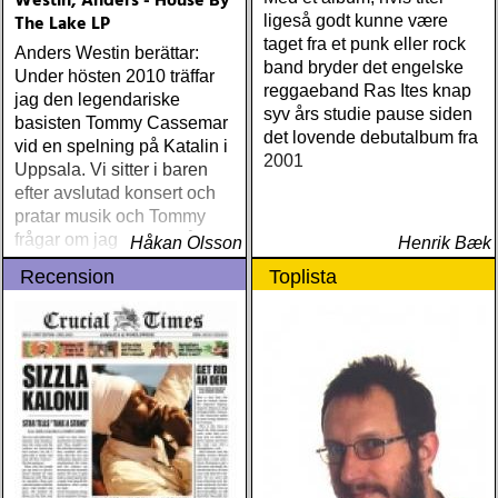
Westin, Anders - House By
The Lake LP
ligeså godt kunne være
taget fra et punk eller rock
Anders Westin berättar:
band bryder det engelske
Under hösten 2010 träffar
reggaeband Ras Ites knap
jag den legendariske
syv års studie pause siden
basisten Tommy Cassemar
det lovende debutalbum fra
vid en spelning på Katalin i
2001
Uppsala. Vi sitter i baren
efter avslutad konsert och
pratar musik och Tommy
frågar om jag spelar något
Håkan Olsson
Henrik Bæk
instrument
Recension
Toplista