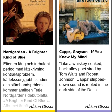
Capps, Grayson - If You
Nordgarden - A Brighter
Knew My Mind
Kind of Blue
"Like a whiskey-soaked,
Efter en lång och turbulent
back alley poet sired by
period med låtskrivning,
Tom Waits and Robert
kontraktsproblem,
Johnson, Capps' stripped-
kärlekssorg, jobb, studier
down sound is rooted in the
och stämbandsprblem
dark side of the Delta
kommer äntligen Terje
Nordgardens debutplatta,
»A Brighter Kind Of Blue«.
Albumet är nära, enkelt och
Håkan Olsson
Håkan Olsson
ärligt och handlar om