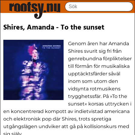
Shires, Amanda - To the sunset
Genom åren har Amanda
Shires svurit sig fri från
genrebundna förpliktelser
till förmån för musikaliska
upptäcktsfärder såväl
inom som utom den
vidsynta rotmusikens
trygghetssfär. På »To the
sunset« korsas uttrycken i
en koncentrerad kompott av indietvistad americana
och elektronisk pop där Shires, trots spretiga
utgångslägen undviker att gå på kollisionskurs med
sig själv.