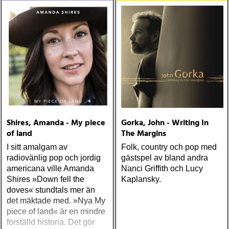
Shires, Amanda - My piece
Gorka, John - Writing In
of land
The Margins
I sitt amalgam av
Folk, country och pop med
radiovänlig pop och jordig
gästspel av bland andra
americana ville Amanda
Nanci Griffith och Lucy
Shires »Down fell the
Kaplansky.
doves« stundtals mer än
det mäktade med. »Nya My
piece of land« är en mindre
förställd historia. Det gör