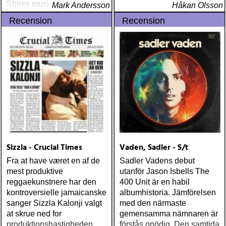
Shires musik gott
Mark Andersson
Håkan Olsson
Recension
Recension
Sizzla - Crucial Times
Vaden, Sadler - S/t
Fra at have været en af de
Sadler Vadens debut
mest produktive
utanför Jason Isbells The
reggaekunstnere har den
400 Unit är en habil
kontroversielle jamaicanske
albumhistoria. Jämförelsen
sanger Sizzla Kalonji valgt
med den närmaste
at skrue ned for
gemensamma nämnaren är
produktionshastigheden
förstås onödig. Den samtida