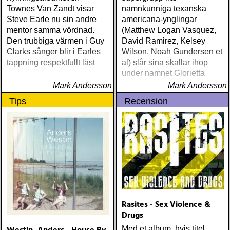
Townes Van Zandt visar
namnkunniga texanska
Steve Earle nu sin andre
americana-ynglingar
mentor samma vördnad.
(Matthew Logan Vasquez,
Den trubbiga värmen i Guy
David Ramirez, Kelsey
Clarks sånger blir i Earles
Wilson, Noah Gundersen et
tappning respektfullt läst
al) slår sina skallar ihop
under namnet Glorietta
Mark Andersson
Mark Andersson
Tips
Recension
Rasites - Sex Violence &
Drugs
Med et album, hvis titel