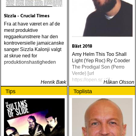
Sizzla - Crucial Times
Fra at have været en af de
mest produktive
reggaekunstnere har den
kontroversielle jamaicanske
Bäst 2018
sanger Sizzla Kalonji valgt
Amy Helm This Too Shall
at skrue ned for
Light (Yep Roc) Ry Cooder
produktionshastigheden
The Prodigal Son (Perro
Verde) [url
https://open.spotify
Henrik Bæk
Håkan Olsson
Tips
Toplista