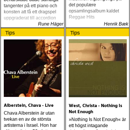
det populære
tangenter på ett piano och
opsamlingsalbum kaldet
konsten att få ett dragspel
Reggae Hits
uppgraderat till accordion
Rune Häger
Henrik Bæk
Tips
Tips
Alberstein, Chava - Live
West, Christa - Nothing Is
Not Enough
Chava Alberstein är utan
tvekan en av de största
»Nothing Is Not Enough« är
artisterna i Israel. Hon har
ett högst intagande