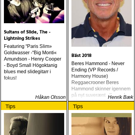
Sultans of Slide, The -
Lightning Strikes
Featuring “Paris Slim»
Goldwasser -“Big Monti«
Bäst 2018
Amundson - Henry Cooper
Beres Hammond - Never
- Boyd Small Högoktanig
Ending (VP Records /
blues med slidegitarr i
Harmony House)
fokus!
Reggaecrooner Beres
Hammond skinner igennem
på nyt suverænt album, der
Håkan Olsson
Henrik Bæk
måske er hans bedste
Tips
Tips
gennem tiderne