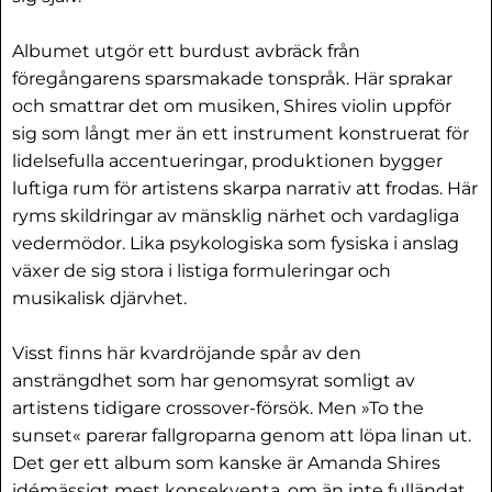
Albumet utgör ett burdust avbräck från
föregångarens sparsmakade tonspråk. Här sprakar
och smattrar det om musiken, Shires violin uppför
sig som långt mer än ett instrument konstruerat för
lidelsefulla accentueringar, produktionen bygger
luftiga rum för artistens skarpa narrativ att frodas. Här
ryms skildringar av mänsklig närhet och vardagliga
vedermödor. Lika psykologiska som fysiska i anslag
växer de sig stora i listiga formuleringar och
musikalisk djärvhet.
Visst finns här kvardröjande spår av den
ansträngdhet som har genomsyrat somligt av
artistens tidigare crossover-försök. Men »To the
sunset« parerar fallgroparna genom att löpa linan ut.
Det ger ett album som kanske är Amanda Shires
idémässigt mest konsekventa, om än inte fulländat.