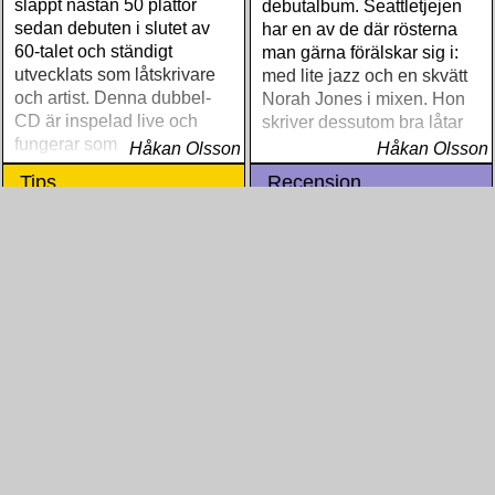
släppt nästan 50 plattor
debutalbum. Seattletjejen
sedan debuten i slutet av
har en av de där rösterna
60-talet och ständigt
man gärna förälskar sig i:
utvecklats som låtskrivare
med lite jazz och en skvätt
och artist. Denna dubbel-
Norah Jones i mixen. Hon
CD är inspelad live och
skriver dessutom bra låtar
fungerar som en utmärkt
Håkan Olsson
Håkan Olsson
introduktion till denna
Tips
Recension
världsartist.
Blandade Artister - Reggae
Teada - Inné Amárach
Hits Vol. 37
Package includes a bonus