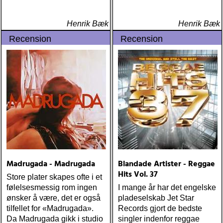
Henrik Bæk
Henrik Bæk
Recension
Recension
Madrugada - Madrugada
Blandade Artister - Reggae
Hits Vol. 37
Store plater skapes ofte i et
følelsesmessig rom ingen
I mange år har det engelske
ønsker å være, det er også
pladeselskab Jet Star
tilfellet for «Madrugada».
Records gjort de bedste
Da Madrugada gikk i studio
singler indenfor reggae