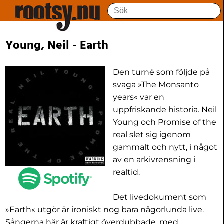
Young, Neil - Earth
Den turné som följde på
svaga »The Monsanto
years« var en
uppfriskande historia. Neil
Young och Promise of the
real slet sig igenom
gammalt och nytt, i något
av en arkivrensning i
realtid.
Det livedokument som
»Earth« utgör är ironiskt nog bara någorlunda live.
Sångerna här är kraftigt överdubbade, med