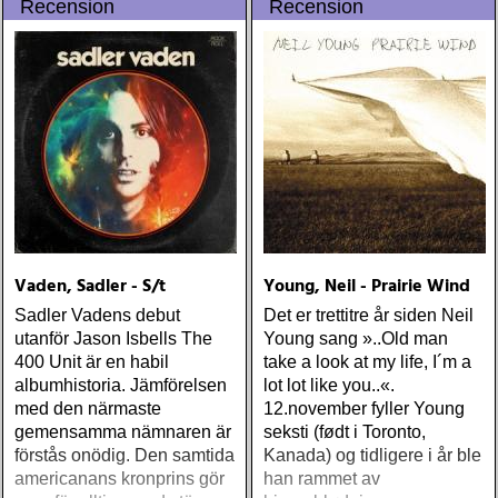
Recension
Recension
Vaden, Sadler - S/t
Young, Neil - Prairie Wind
Sadler Vadens debut
Det er trettitre år siden Neil
utanför Jason Isbells The
Young sang »..Old man
400 Unit är en habil
take a look at my life, I´m a
albumhistoria. Jämförelsen
lot lot like you..«.
med den närmaste
12.november fyller Young
gemensamma nämnaren är
seksti (født i Toronto,
förstås onödig. Den samtida
Kanada) og tidligere i år ble
americanans kronprins gör
han rammet av