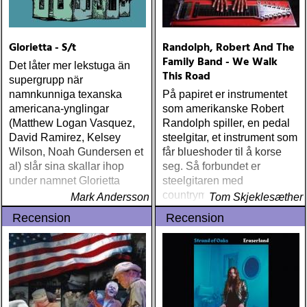
Glorietta - S/t
Randolph, Robert And The
Family Band - We Walk
Det låter mer lekstuga än
This Road
supergrupp när
namnkunniga texanska
På papiret er instrumentet
americana-ynglingar
som amerikanske Robert
(Matthew Logan Vasquez,
Randolph spiller, en pedal
David Ramirez, Kelsey
steelgitar, et instrument som
Wilson, Noah Gundersen et
får blueshoder til å korse
al) slår sina skallar ihop
seg. Så forbundet er
under namnet Glorietta
steelgitaren med
countrymusikken at det
Mark Andersson
Tom Skjeklesæther
inkarnerer fordommene mot
Recension
Recension
nettopp denne ene
erkeamerikanske
musikkformen