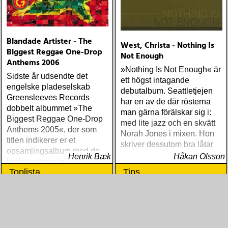
(Nonesuch) Sam Baker Say
Grace (Sam Baker Music)
Guy Clark My Favorite
Picture Of You (Dualtone)
Blandade Artister - The
West, Christa - Nothing Is
Richard Lindgren Driftwood
Biggest Reggae One-Drop
Not Enough
(Rootsy) Chip Taylor Block
Anthems 2006
Out The Sirens Of This
»Nothing Is Not Enough« är
Sidste år udsendte det
Lonely World (Trainwreck)
ett högst intagande
engelske pladeselskab
Nick Cave & The Bad
debutalbum. Seattletjejen
Greensleeves Records
Seeds Push The Sky Away
har en av de där rösterna
dobbelt albummet »The
(Bad Seed) Andi Almqvist
man gärna förälskar sig i:
Biggest Reggae One-Drop
Warsaw Holiday (Rootsy)
med lite jazz och en skvätt
Anthems 2005«, der som
Townes Van Zandt
Norah Jones i mixen. Hon
titlen indikerer er et
Sunshine Boy: The
skriver dessutom bra låtar
opsamlingsalbum med de
Unheard Studio Sessions &
Henrik Bæk
Håkan Olsson
bedste numre indenfor den
Demos 1971-1972
Toplista
Tips
populære reggaestil kaldet
(Omnivore) Naturligtvis
one-drop
borde alla årets Rootsy-
plattor vara med på listan,
men jag har istället valt att
bara lista de plattor jag