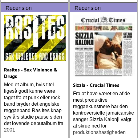
Recension
Recension
Rasites - Sex Violence &
Drugs
Sizzla - Crucial Times
Med et album, hvis titel
ligeså godt kunne være
Fra at have været en af de
taget fra et punk eller rock
mest produktive
band bryder det engelske
reggaekunstnere har den
reggaeband Ras Ites knap
kontroversielle jamaicanske
syv års studie pause siden
sanger Sizzla Kalonji valgt
det lovende debutalbum fra
at skrue ned for
2001
produktionshastigheden