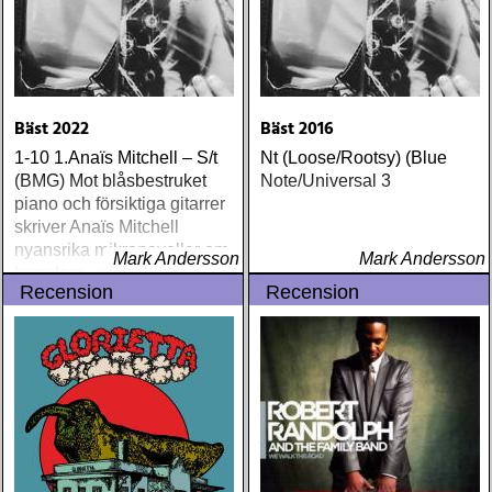
Bäst 2022
Bäst 2016
1-10 1.Anaïs Mitchell – S/t
Nt (Loose/Rootsy) (Blue
(BMG) Mot blåsbestruket
Note/Universal 3
piano och försiktiga gitarrer
skriver Anaïs Mitchell
nyansrika mikronoveller om
Mark Andersson
Mark Andersson
barndom, uppväxt och
Recension
Recension
vuxenliv, och om den
konfliktfyllda balansen dem
emellan. 2