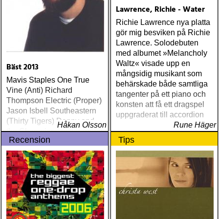
Lawrence, Richie - Water
Richie Lawrence nya platta
gör mig besviken på Richie
Lawrence. Solodebuten
med albumet »Melancholy
Waltz« visade upp en
Bäst 2013
mångsidig musikant som
Mavis Staples One True
behärskade både samtliga
Vine (Anti) Richard
tangenter på ett piano och
Thompson Electric (Proper)
konsten att få ett dragspel
Jason Isbell Southeastern
uppgraderat till accordion
(Thirty Tigers) Danny and
Håkan Olsson
Rune Häger
the Champions of the World
Recension
Tips
Stay True (Loose) Slow Fox
Just Like the Birds (Rootsy)
Steve Earle The Low
Highway (New West) Bob
Dylan Another Self Portrait
(Columbia) Halden Electric
Women (Rootsy) Rokia
Traoré Beautiful Africa