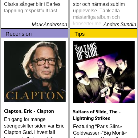
Clarks sånger blir i Earles
stor och närmast sublim
tappning respektfullt läst
upplevelse. Tänk alla
mästerliga album och
konserter med Neil Young
Mark Andersson
Anders Sundin
& Crazy Horse som ännu
Recension
Tips
inte är producerade
Clapton, Eric - Clapton
Sultans of Slide, The -
Lightning Strikes
En gang for mange
strengeskifter siden var Eric
Featuring “Paris Slim»
Clapton Gud. I hvert fall
Goldwasser -“Big Monti«