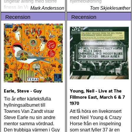
ungefär allting med större
hjerneblødning
finess än Vaden
Mark Andersson
Tom Skjeklesæther
Recension
Recension
Earle, Steve - Guy
Young, Neil - Live at The
Fillmore East, March 6 & 7
Tio år efter kärleksfulla
1970
hyllningsalbumet till
Townes Van Zandt visar
Att få höra en livekonsert
Steve Earle nu sin andre
med Neil Young & Crazy
mentor samma vördnad.
Horse från en inspelning
Den trubbiga värmen i Guy
som snart fyller 37 är en