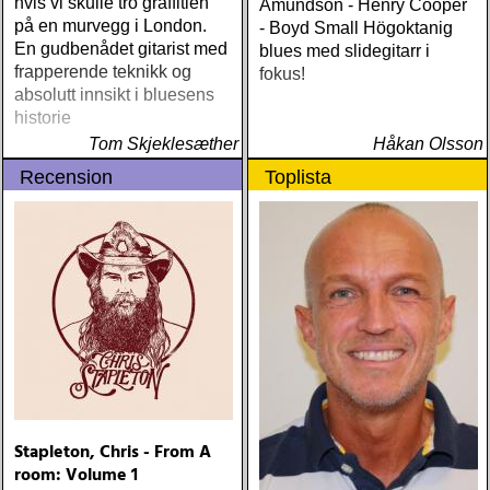
hvis vi skulle tro graffitien
Amundson - Henry Cooper
på en murvegg i London.
- Boyd Small Högoktanig
En gudbenådet gitarist med
blues med slidegitarr i
frapperende teknikk og
fokus!
absolutt innsikt i bluesens
historie
Tom Skjeklesæther
Håkan Olsson
Recension
Toplista
Stapleton, Chris - From A
room: Volume 1