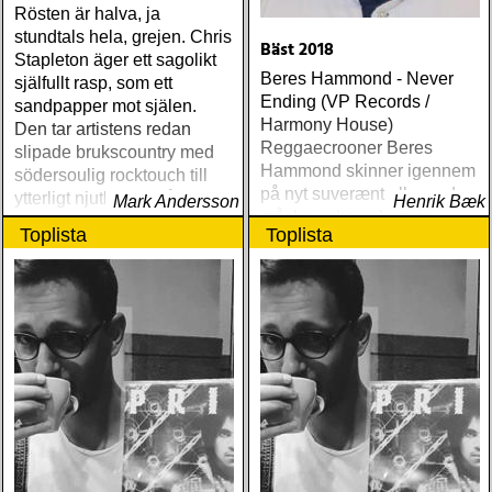
Rösten är halva, ja
stundtals hela, grejen. Chris
Bäst 2018
Stapleton äger ett sagolikt
Beres Hammond - Never
själfullt rasp, som ett
Ending (VP Records /
sandpapper mot själen.
Harmony House)
Den tar artistens redan
Reggaecrooner Beres
slipade brukscountry med
Hammond skinner igennem
södersoulig rocktouch till
på nyt suverænt album, der
ytterligt njutbara nivåer
Mark Andersson
Henrik Bæk
måske er hans bedste
Toplista
Toplista
gennem tiderne