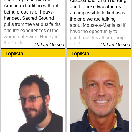
Assassinator and The King
American tradition without
and I. Those two albums
being preachy or heavy-
are impossible to find as is
handed, Sacred Ground
the one we are talking
pulls from the various faiths
about Mouse-a-Mania so if
and life experiences of the
have the opportunity to
women of Sweet Honey in
purchase this album, jump
the Rock
on it!
Håkan Olsson
Håkan Olsson
Toplista
Toplista