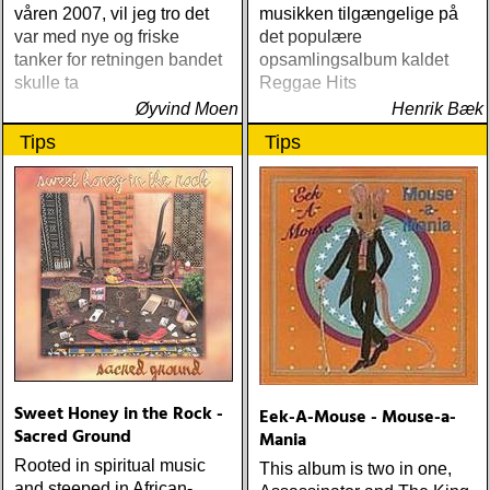
våren 2007, vil jeg tro det
musikken tilgængelige på
var med nye og friske
det populære
tanker for retningen bandet
opsamlingsalbum kaldet
skulle ta
Reggae Hits
Øyvind Moen
Henrik Bæk
Tips
Tips
Sweet Honey in the Rock -
Eek-A-Mouse - Mouse-a-
Sacred Ground
Mania
Rooted in spiritual music
This album is two in one,
and steeped in African-