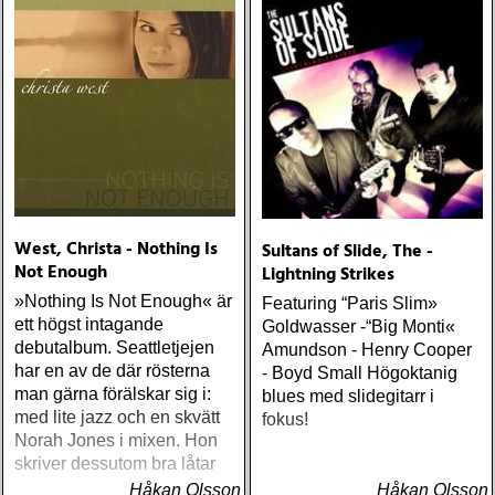
West, Christa - Nothing Is
Sultans of Slide, The -
Not Enough
Lightning Strikes
»Nothing Is Not Enough« är
Featuring “Paris Slim»
ett högst intagande
Goldwasser -“Big Monti«
debutalbum. Seattletjejen
Amundson - Henry Cooper
har en av de där rösterna
- Boyd Small Högoktanig
man gärna förälskar sig i:
blues med slidegitarr i
med lite jazz och en skvätt
fokus!
Norah Jones i mixen. Hon
skriver dessutom bra låtar
Håkan Olsson
Håkan Olsson