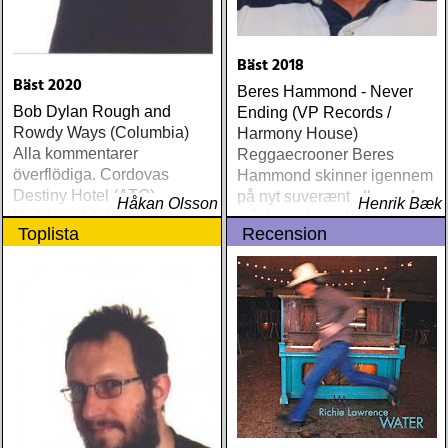
Bäst 2018
Bäst 2020
Beres Hammond - Never
Bob Dylan Rough and
Ending (VP Records /
Rowdy Ways (Columbia)
Harmony House)
Alla kommentarer
Reggaecrooner Beres
överflödiga. Cordovas
Hammond skinner igennem
Destiny Hotel (ATO)
på nyt suverænt album, der
Håkan Olsson
Henrik Bæk
Världens bästa liveband
måske er hans bedste
Toplista
Recension
visar nu klassen även på
gennem tiderne
skiva