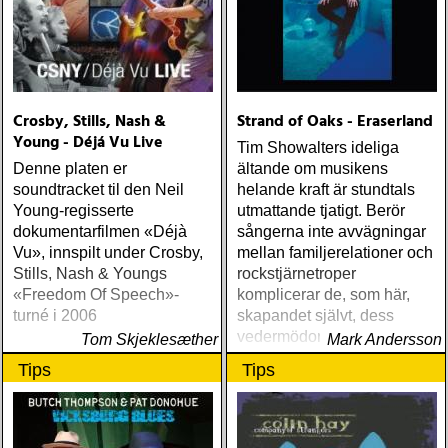
Crosby, Stills, Nash &
Strand of Oaks - Eraserland
Young - Déjá Vu Live
Tim Showalters ideliga
Denne platen er
ältande om musikens
soundtracket til den Neil
helande kraft är stundtals
Young-regisserte
utmattande tjatigt. Berör
dokumentarfilmen «Déjà
sångerna inte avvägningar
Vu», innspilt under Crosby,
mellan familjerelationer och
Stills, Nash & Youngs
rockstjärnetroper
«Freedom Of Speech»-
komplicerar de, som här,
turné i 2006
skapandet självt, dess
vedermödor och det
Tom Skjeklesæther
Mark Andersson
manliga geniets kamp för
Tips
Tips
sin genialitet