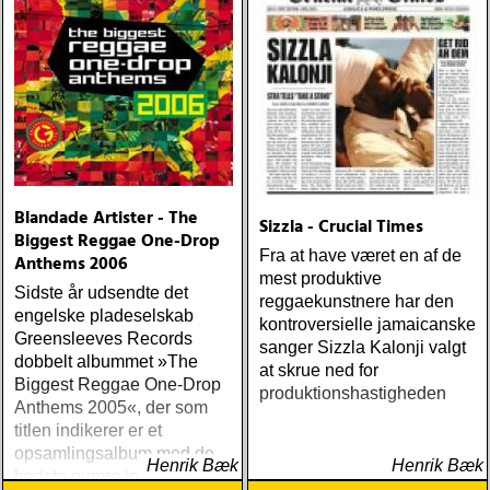
matthews : joy mining
(matrix) ÅRETS FANBASE-
PROJEKT: jill sobule :
california years (pinko)
ÅRETS GUY CLARK: keith
miles : beyond the
headlights (house of trout)
ÅRETS
AMERICA/BYRDS/EAGLES/JAYHAWKS:
maplewood : yeti boombox
Blandade Artister - The
Sizzla - Crucial Times
(tapete) ÅRETS
Biggest Reggae One-Drop
Fra at have været en af de
SUPERGRUPP: monsters
Anthems 2006
mest produktive
of folk : monsters of folk
Sidste år udsendte det
reggaekunstnere har den
(rough trade) ÅRETS T-
engelske pladeselskab
kontroversielle jamaicanske
BONE BURNETT:
Greensleeves Records
sanger Sizzla Kalonji valgt
moonalice : moonalice (a
dobbelt albummet »The
at skrue ned for
minor label) ÅRETS
Biggest Reggae One-Drop
produktionshastigheden
STÖRSTA, VÄRSTA,
Anthems 2005«, der som
TYNGSTA & DYRASTE:
titlen indikerer er et
neil young : archives
opsamlingsalbum med de
(reprise) ÅRETS GRAM &
Henrik Bæk
Henrik Bæk
bedste numre indenfor den
EMMYLOU: sugarcane