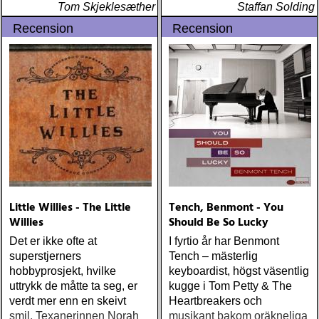
Tom Skjeklesæther
Staffan Solding
Recension
Recension
Little Willies - The Little
Tench, Benmont - You
Willies
Should Be So Lucky
Det er ikke ofte at
I fyrtio år har Benmont
superstjerners
Tench – mästerlig
hobbyprosjekt, hvilke
keyboardist, högst väsentlig
uttrykk de måtte ta seg, er
kugge i Tom Petty & The
verdt mer enn en skeivt
Heartbreakers och
smil. Texanerinnen Norah
musikant bakom oräkneliga