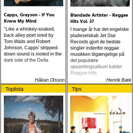
Capps, Grayson - If You
Blandade Artister - Reggae
Knew My Mind
Hits Vol. 37
"Like a whiskey-soaked,
I mange år har det engelske
back alley poet sired by
pladeselskab Jet Star
Tom Waits and Robert
Records gjort de bedste
Johnson, Capps' stripped-
singler indenfor reggae
down sound is rooted in the
musikken tilgængelige på
dark side of the Delta
det populære
opsamlingsalbum kaldet
Reggae Hits
Håkan Olsson
Henrik Bæk
Toplista
Tips