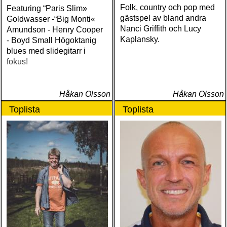
Folk, country och pop med
Featuring “Paris Slim»
gästspel av bland andra
Goldwasser -“Big Monti«
Nanci Griffith och Lucy
Amundson - Henry Cooper
Kaplansky.
- Boyd Small Högoktanig
blues med slidegitarr i
fokus!
Håkan Olsson
Håkan Olsson
Toplista
Toplista