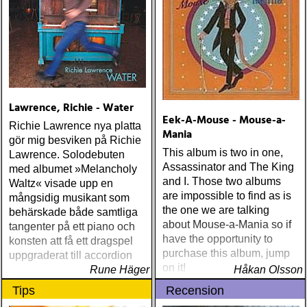
ÅRETS LIVE-DOKUMENT:
tom petty & the
heartbreakers : the live
anthology (reprise) ÅRETS
STUDIOÄSS: works
progress administration :
wpa (wpa records) ÅRETS
Lawrence, Richie - Water
CÉLINE DION: zachary
Eek-A-Mouse - Mouse-a-
Richie Lawrence nya platta
richard : last kiss (artist
Mania
gör mig besviken på Richie
garage)
This album is two in one,
Lawrence. Solodebuten
Assassinator and The King
med albumet »Melancholy
and I. Those two albums
Waltz« visade upp en
are impossible to find as is
mångsidig musikant som
the one we are talking
behärskade både samtliga
about Mouse-a-Mania so if
tangenter på ett piano och
have the opportunity to
konsten att få ett dragspel
purchase this album, jump
uppgraderat till accordion
on it!
Rune Häger
Håkan Olsson
Tips
Recension