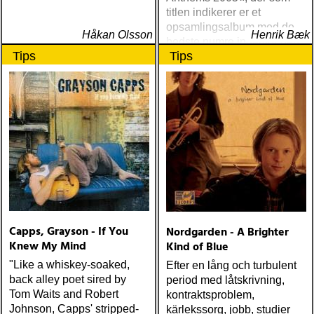
titlen indikerer er et
opsamlingsalbum med de
Håkan Olsson
Henrik Bæk
bedste numre indenfor den
Tips
Tips
populære reggaestil kaldet
one-drop
Capps, Grayson - If You
Nordgarden - A Brighter
Knew My Mind
Kind of Blue
"Like a whiskey-soaked,
Efter en lång och turbulent
back alley poet sired by
period med låtskrivning,
Tom Waits and Robert
kontraktsproblem,
Johnson, Capps' stripped-
kärlekssorg, jobb, studier