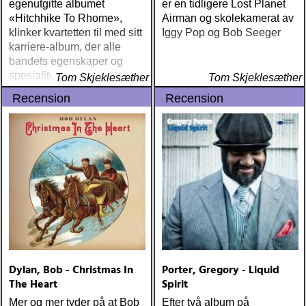
egenutgitte albumet
er en tidligere Lost Planet
«Hitchhike To Rhome»,
Airman og skolekamerat av
klinker kvartetten til med sitt
Iggy Pop og Bob Seeger
karriere-album, der alle
bandets egenskaper og
spesialiteter forenes til en
Tom Skjeklesæther
Tom Skjeklesæther
høyere enhet
Recension
Recension
Dylan, Bob - Christmas In
Porter, Gregory - Liquid
The Heart
Spirit
Mer og mer tyder på at Bob
Efter två album på