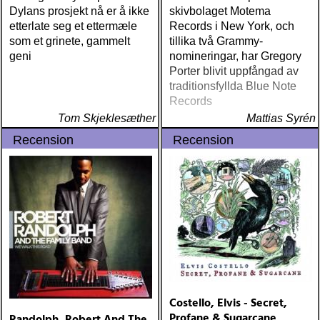
Dylans prosjekt nå er å ikke
skivbolaget Motema
etterlate seg et ettermæle
Records i New York, och
som et grinete, gammelt
tillika två Grammy-
geni
nomineringar, har Gregory
Porter blivit uppfångad av
traditionsfyllda Blue Note
Records
Tom Skjeklesæther
Mattias Syrén
Recension
Recension
Costello, Elvis - Secret,
Profane & Sugarcane