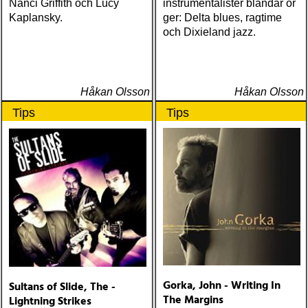
Nanci Griffith och Lucy
instrumentalister blandar or
Kaplansky.
ger: Delta blues, ragtime
och Dixieland jazz.
Håkan Olsson
Håkan Olsson
Tips
Tips
Gorka, John - Writing In
Sultans of Slide, The -
The Margins
Lightning Strikes