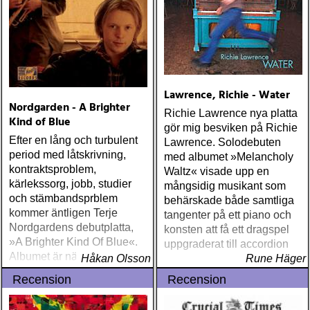
cheevers : tall texas tales
(inbred) ÅRETS PLATTA,
ALLA KATEGORIER, HELT
ENKELT: citizen k : meet
citizen k (paraply) ÅRETS
MANLIGA RÖST: clarence
Lawrence, Richie - Water
bucaro : new orleans
Nordgarden - A Brighter
(hyena) ÅRETS GILLIAN
Richie Lawrence nya platta
Kind of Blue
WELCH: dave rawlings
gör mig besviken på Richie
machine : a friend of a
Efter en lång och turbulent
Lawrence. Solodebuten
friend (acony) ÅRETS
period med låtskrivning,
med albumet »Melancholy
MEST UNDANGÖMDA:
kontraktsproblem,
Waltz« visade upp en
david mead : almost &
kärlekssorg, jobb, studier
mångsidig musikant som
always (david mead)
och stämbandsprblem
behärskade både samtliga
ÅRETS FLEET
kommer äntligen Terje
tangenter på ett piano och
FOXES/LOW ANTHEM:
Nordgardens debutplatta,
konsten att få ett dragspel
dawes : north hills (ato)
»A Brighter Kind Of Blue«.
uppgraderat till accordion
ÅRETS 'LILLA' PAUL
Albumet är nära, enkelt och
Håkan Olsson
Rune Häger
SIMON: harper simon :
ärligt och handlar om
Recension
Recension
harper simon (tulsi) ÅRETS
upplevelser och historier
JD SOUTHER: iain
från en ung mans liv