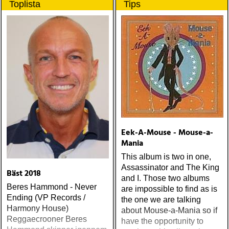
Toplista
Tips
populære reggaestil kaldet
jane : sugarcane jane
one-drop
(admiral bean) ÅRETS FAB
FOUR: the beatles : mono
& stereo box (apple)
ÅRETS LIVE-DOKUMENT:
tom petty & the
heartbreakers : the live
anthology (reprise) ÅRETS
STUDIOÄSS: works
progress administration :
wpa (wpa records) ÅRETS
CÉLINE DION: zachary
Eek-A-Mouse - Mouse-a-
richard : last kiss (artist
Mania
garage)
This album is two in one,
Assassinator and The King
Bäst 2018
and I. Those two albums
Beres Hammond - Never
are impossible to find as is
Ending (VP Records /
the one we are talking
Harmony House)
about Mouse-a-Mania so if
Reggaecrooner Beres
have the opportunity to