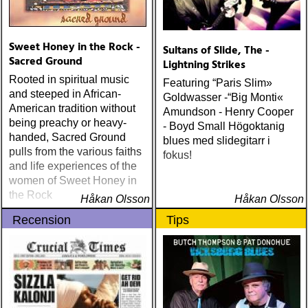
citizen k (paraply) ÅRETS
MANLIGA RÖST: clarence
bucaro : new orleans
Sweet Honey in the Rock -
Sultans of Slide, The -
(hyena) ÅRETS GILLIAN
Sacred Ground
Lightning Strikes
WELCH: dave rawlings
Rooted in spiritual music
machine : a friend of a
Featuring “Paris Slim»
and steeped in African-
friend (acony) ÅRETS
Goldwasser -“Big Monti«
American tradition without
MEST UNDANGÖMDA:
Amundson - Henry Cooper
being preachy or heavy-
david mead : almost &
- Boyd Small Högoktanig
handed, Sacred Ground
always (david mead)
blues med slidegitarr i
pulls from the various faiths
ÅRETS FLEET
fokus!
and life experiences of the
FOXES/LOW ANTHEM:
women of Sweet Honey in
dawes : north hills (ato)
the Rock
ÅRETS 'LILLA' PAUL
Håkan Olsson
Håkan Olsson
SIMON: harper simon :
Recension
Tips
harper simon (tulsi) ÅRETS
JD SOUTHER: iain
matthews : joy mining
(matrix) ÅRETS FANBASE-
PROJEKT: jill sobule :
california years (pinko)