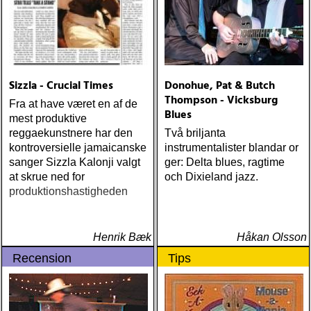
ÅRETS GUY CLARK: keith
miles : beyond the
headlights (house of trout)
ÅRETS
AMERICA/BYRDS/EAGLES/JAYHAWKS:
maplewood : yeti boombox
Sizzla - Crucial Times
Donohue, Pat & Butch
(tapete) ÅRETS
Thompson - Vicksburg
Fra at have været en af de
SUPERGRUPP: monsters
Blues
mest produktive
of folk : monsters of folk
reggaekunstnere har den
Två briljanta
(rough trade) ÅRETS T-
kontroversielle jamaicanske
instrumentalister blandar or
BONE BURNETT:
sanger Sizzla Kalonji valgt
ger: Delta blues, ragtime
moonalice : moonalice (a
at skrue ned for
och Dixieland jazz.
minor label) ÅRETS
produktionshastigheden
STÖRSTA, VÄRSTA,
TYNGSTA & DYRASTE:
neil young : archives
(reprise) ÅRETS GRAM &
Henrik Bæk
Håkan Olsson
EMMYLOU: sugarcane
Recension
Tips
jane : sugarcane jane
(admiral bean) ÅRETS FAB
FOUR: the beatles : mono
& stereo box (apple)