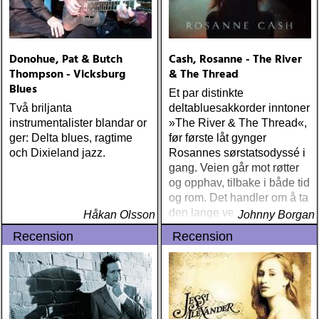
Donohue, Pat & Butch
Cash, Rosanne - The River
Thompson - Vicksburg
& The Thread
Blues
Et par distinkte
Två briljanta
deltabluesakkorder inntoner
instrumentalister blandar or
»The River & The Thread«,
ger: Delta blues, ragtime
før første låt gynger
och Dixieland jazz.
Rosannes sørstatsodyssé i
gang. Veien går mot røtter
og opphav, tilbake i både tid
og rom. Det handler om å ta
den lange veien hjem
Håkan Olsson
Johnny Borgan
Recension
Recension