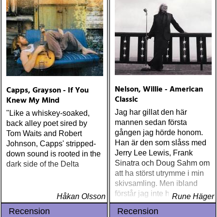
Nelson, Willie - American
Capps, Grayson - If You
Classic
Knew My Mind
Jag har gillat den här
"Like a whiskey-soaked,
mannen sedan första
back alley poet sired by
gången jag hörde honom.
Tom Waits and Robert
Han är den som slåss med
Johnson, Capps' stripped-
Jerry Lee Lewis, Frank
down sound is rooted in the
Sinatra och Doug Sahm om
dark side of the Delta
att ha störst utrymme i min
skivsamling. Men ibland
förstår jag inte honom
Håkan Olsson
Rune Häger
Recension
Recension