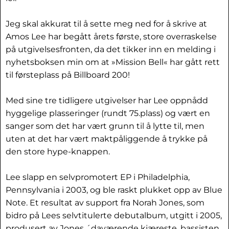
Jeg skal akkurat til å sette meg ned for å skrive at
Amos Lee har begått årets første, store overraskelse
på utgivelsesfronten, da det tikker inn en melding i
nyhetsboksen min om at »Mission Bell« har gått rett
til førsteplass på Billboard 200!
Med sine tre tidligere utgivelser har Lee oppnådd
hyggelige plasseringer (rundt 75.plass) og vært en
sanger som det har vært grunn til å lytte til, men
uten at det har vært maktpåliggende å trykke på
den store hype-knappen.
Lee slapp en selvpromotert EP i Philadelphia,
Pennsylvania i 2003, og ble raskt plukket opp av Blue
Note. Et resultat av support fra Norah Jones, som
bidro på Lees selvtitulerte debutalbum, utgitt i 2005,
produsert av Jones ´daværende kjæreste, bassisten