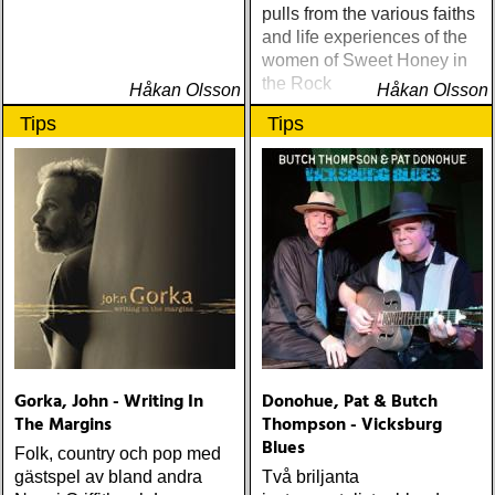
pulls from the various faiths
and life experiences of the
women of Sweet Honey in
the Rock
Håkan Olsson
Håkan Olsson
Tips
Tips
Gorka, John - Writing In
Donohue, Pat & Butch
The Margins
Thompson - Vicksburg
Blues
Folk, country och pop med
gästspel av bland andra
Två briljanta