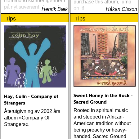
Hammond skinner igennem
purchase this album, jump
på nyt suverænt album, der
on it!
Henrik Bæk
Håkan Olsson
måske er hans bedste
Tips
Tips
gennem tiderne
Sweet Honey in the Rock -
Hay, Colin - Company of
Sacred Ground
Strangers
Rooted in spiritual music
Återutgivning av 2002 års
and steeped in African-
album »Company Of
American tradition without
Strangers«.
being preachy or heavy-
handed, Sacred Ground