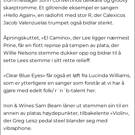
trommeslager John Convertinos delikate og groovy
skarptromme. Et glitrende eksempel er sangen
»Hello Again«, en radiohit med stor R, der Calexicos
Jacob Valenzuelas trumpet også bidrar sterkt.
Åpningskuttet, »El Camino«, der Lee ligger nærmest
Prine, får en flott reprise på tampen av plata, der
Willie Nelsons stemme dukker opp og bidrar til å
sette Lees stemme i sitt rette relieff.
»Clear Blue Eyes« får også et løft fra Lucinda Williams,
som er ytterligere en sanger som forstår at vi har å
gjøre med edelt folk/ r´n´b-talent her.
Iron & Wines Sam Beam låner ut stemmen sin til en
annen av platas høydepunkter, tilbakelente »Violin«,
der Greg Leisz pedal steel blander seg med
vibraphone.