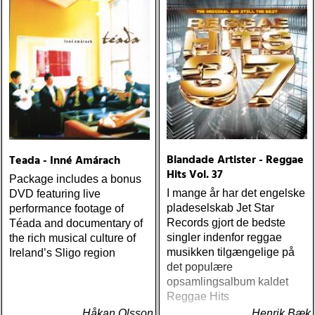
Blandade Artister - Reggae
Teada - Inné Amárach
Hits Vol. 37
Package includes a bonus
I mange år har det engelske
DVD featuring live
pladeselskab Jet Star
performance footage of
Records gjort de bedste
Téada and documentary of
singler indenfor reggae
the rich musical culture of
musikken tilgængelige på
Ireland’s Sligo region
det populære
opsamlingsalbum kaldet
Reggae Hits
Håkan Olsson
Henrik Bæk