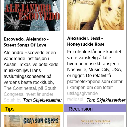
Alexander, Jessi -
Escovedo, Alejandro -
Honeysuckle Rose
Street Songs Of Love
For utenforstående kan det
Alejandro Escovedo er en
være vanskelig å fatte
vandrende institusjon i
hvordan musikkbransjen i
Austin, Texas' velbefolkede
Nashville, Music City, USA,
musikkmiljø. Hans
er rigget. De relativt få
avslutningskonserter på
plateselskapene som deltar
verdens beste rockklubb,
i kampen om den totalt
The Continental, på South
utslagsgivende
Congress, hvert år under
radiospillingen, omgir seg
South by South West, er så
Tom Skjeklesæther
Tom Skjeklesæther
med et svært begrenset
nærme essensen i rock det
Tips
Recension
antall musikere,
er mulig å komme
produsenter og låtskrivere