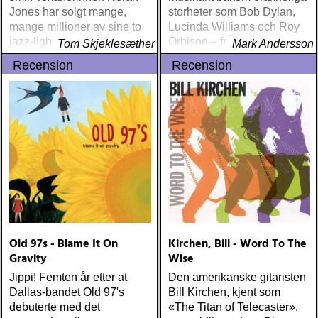
Jones har solgt mange,
storheter som Bob Dylan,
mange millioner av sine to
Lucinda Williams och Roy
jazz-light plater på den
Orbison – från sidlinjen satt
Tom Skjeklesæther
Mark Andersson
velrennomerte jazz-
lika diskret som tung prägel
Recension
Recension
etiketten Blue Note
på den amerikanska
rockhistorien
Old 97s - Blame It On
Kirchen, Bill - Word To The
Gravity
Wise
Jippi! Femten år etter at
Den amerikanske gitaristen
Dallas-bandet Old 97's
Bill Kirchen, kjent som
debuterte med det
«The Titan of Telecaster»,