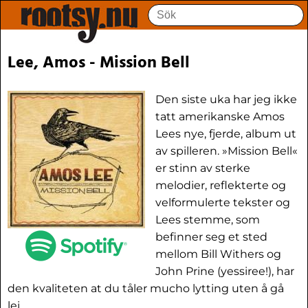
Lee, Amos - Mission Bell
Den siste uka har jeg ikke
tatt amerikanske Amos
Lees nye, fjerde, album ut
av spilleren. »Mission Bell«
er stinn av sterke
melodier, reflekterte og
velformulerte tekster og
Lees stemme, som
befinner seg et sted
mellom Bill Withers og
John Prine (yessiree!), har
den kvaliteten at du tåler mucho lytting uten å gå
lei.