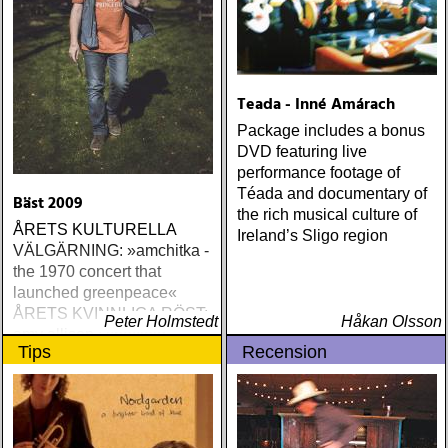
Teada - Inné Amárach
Package includes a bonus
DVD featuring live
performance footage of
Téada and documentary of
Bäst 2009
the rich musical culture of
ÅRETS KULTURELLA
Ireland’s Sligo region
VÄLGÄRNING: »amchitka -
the 1970 concert that
launched greenpeace«
ÅRETS KVINNLIGA RÖST:
Peter Holmstedt
Håkan Olsson
amy allison : sheffield
Tips
Recension
streets (urban myth)
ÅRETS SKILSMÄSSA:
amy speace : the killer in
me (wildflower) ÅRETS
WILLIE NELSON; bob