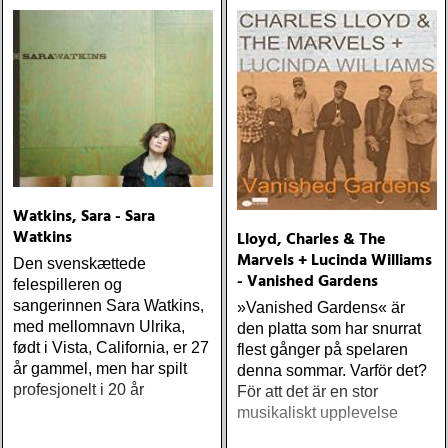
Watkins, Sara - Sara
Watkins
Lloyd, Charles & The
Marvels + Lucinda Williams
Den svenskættede
- Vanished Gardens
felespilleren og
sangerinnen Sara Watkins,
»Vanished Gardens« är
med mellomnavn Ulrika,
den platta som har snurrat
født i Vista, California, er 27
flest gånger på spelaren
år gammel, men har spilt
denna sommar. Varför det?
profesjonelt i 20 år
För att det är en stor
musikaliskt upplevelse