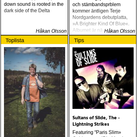
down sound is rooted in the
och stämbandsprblem
dark side of the Delta
kommer äntligen Terje
Nordgardens debutplatta,
»A Brighter Kind Of Blue«.
Albumet är nära, enkelt och
Håkan Olsson
Håkan Olsson
ärligt och handlar om
Toplista
Tips
upplevelser och historier
från en ung mans liv
Sultans of Slide, The -
Lightning Strikes
Featuring “Paris Slim»