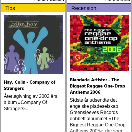
Tips
Recension
Blandade Artister - The
Hay, Colin - Company of
Biggest Reggae One-Drop
Strangers
Anthems 2006
Återutgivning av 2002 års
Sidste år udsendte det
album »Company Of
engelske pladeselskab
Strangers«.
Greensleeves Records
dobbelt albummet »The
Biggest Reggae One-Drop
Anthems 2005«, der som