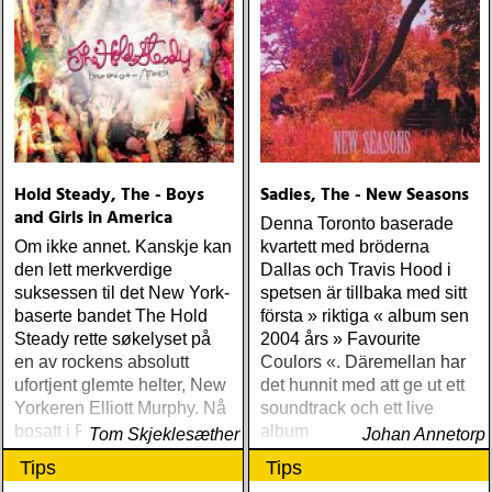
Hold Steady, The - Boys
Sadies, The - New Seasons
and Girls in America
Denna Toronto baserade
Om ikke annet. Kanskje kan
kvartett med bröderna
den lett merkverdige
Dallas och Travis Hood i
suksessen til det New York-
spetsen är tillbaka med sitt
baserte bandet The Hold
första » riktiga « album sen
Steady rette søkelyset på
2004 års » Favourite
en av rockens absolutt
Coulors «. Däremellan har
ufortjent glemte helter, New
det hunnit med att ge ut ett
Yorkeren Elliott Murphy. Nå
soundtrack och ett live
bosatt i Frankrike
album
Tom Skjeklesæther
Johan Annetorp
Tips
Tips