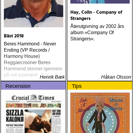
Hay, Colin - Company of
Strangers
Återutgivning av 2002 års
album »Company Of
Bäst 2018
Strangers«.
Beres Hammond - Never
Ending (VP Records /
Harmony House)
Reggaecrooner Beres
Hammond skinner igennem
på nyt suverænt album, der
Henrik Bæk
Håkan Olsson
måske er hans bedste
Recension
Tips
gennem tiderne