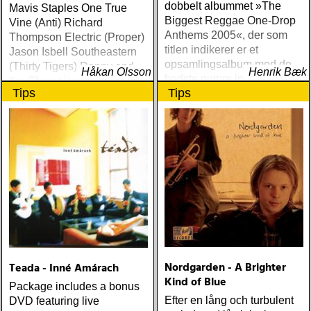
dobbelt albummet »The
Mavis Staples One True
Biggest Reggae One-Drop
Vine (Anti) Richard
Anthems 2005«, der som
Thompson Electric (Proper)
titlen indikerer er et
Jason Isbell Southeastern
opsamlingsalbum med de
(Thirty Tigers) Danny and
Håkan Olsson
Henrik Bæk
bedste numre indenfor den
the Champions of the World
Tips
Tips
populære reggaestil kaldet
Stay True (Loose) Slow Fox
one-drop
Just Like the Birds (Rootsy)
Steve Earle The Low
Highway (New West) Bob
Dylan Another Self Portrait
(Columbia) Halden Electric
Women (Rootsy) Rokia
Traoré Beautiful Africa
(Nonesuch) Sam Baker Say
Grace (Sam Baker Music)
Guy Clark My Favorite
Picture Of You (Dualtone)
Nordgarden - A Brighter
Teada - Inné Amárach
Richard Lindgren Driftwood
Kind of Blue
(Rootsy) Chip Taylor Block
Package includes a bonus
Out The Sirens Of This
Efter en lång och turbulent
DVD featuring live