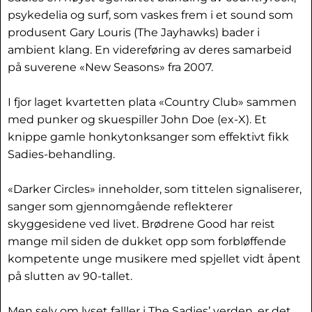
psykedelia og surf, som vaskes frem i et sound som
produsent Gary Louris (The Jayhawks) bader i
ambient klang. En videreføring av deres samarbeid
på suverene «New Seasons» fra 2007.
I fjor laget kvartetten plata «Country Club» sammen
med punker og skuespiller John Doe (ex-X). Et
knippe gamle honkytonksanger som effektivt fikk
Sadies-behandling.
«Darker Circles» inneholder, som tittelen signaliserer,
sanger som gjennomgående reflekterer
skyggesidene ved livet. Brødrene Good har reist
mange mil siden de dukket opp som forbløffende
kompetente unge musikere med spjellet vidt åpent
på slutten av 90-tallet.
Men selv om lyset falller i The Sadies’ verden, er det