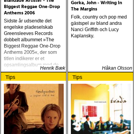
Blandade Artister - The
Gorka, John - Writing In
Biggest Reggae One-Drop
The Margins
Anthems 2006
Folk, country och pop med
Sidste år udsendte det
gästspel av bland andra
engelske pladeselskab
Nanci Griffith och Lucy
Greensleeves Records
Kaplansky.
dobbelt albummet »The
Biggest Reggae One-Drop
Anthems 2005«, der som
titlen indikerer er et
opsamlingsalbum med de
Henrik Bæk
Håkan Olsson
bedste numre indenfor den
Tips
Tips
populære reggaestil kaldet
one-drop