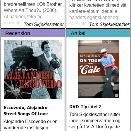
brødrenefilmen «Oh Brother
klinker kvartetten til med sitt
Where Art Thou?» (2000).
karriere-album, der alle
At banjoer, feler og
bandets egenskaper og
mandoliner ble hippe
spesialiteter forenes til en
Tom Skjeklesæther
Tom Skjeklesæther
instrumenter også for unge
høyere enhet
Recension
Artikel
mennesker
DVD-Tips del 2
Escovedo, Alejandro -
Street Songs Of Love
Tom Skjeklesæther sitter
inne i sommervarmen og
Alejandro Escovedo er en
ser på TV. Alt for å guide
vandrende institusjon i