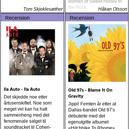
women of Sweet Honey in
the Rock
Tom Skjeklesæther
Håkan Olsson
Recension
Recension
Ila Auto - Ila Auto
Old 97s - Blame It On
Gravity
Det skjedde noe etter
årtusenskiftet. Noe som
Jippi! Femten år etter at
meget vel kan ha hatt
Dallas-bandet Old 97's
sammenheng med det
debuterte med det
fenomenale salget til
egenutgitte albumet
soundtracket til Cohen-
«Hitchhike To Rhome»,