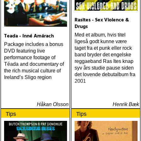
Rasites - Sex Violence &
Drugs
Teada - Inné Amárach
Med et album, hvis titel
ligeså godt kunne være
Package includes a bonus
taget fra et punk eller rock
DVD featuring live
band bryder det engelske
performance footage of
reggaeband Ras Ites knap
Téada and documentary of
syv års studie pause siden
the rich musical culture of
det lovende debutalbum fra
Ireland’s Sligo region
2001
Håkan Olsson
Henrik Bæk
Tips
Tips