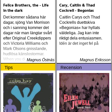
Felice Brothers, the - Life
Cary, Caitlin & Thad
in the dark
Cockrell - Begonias
Det kommer sådana här
Caitlin Carys och Thad
dagar, sjöng Van Morrison
Cockrells duettskiva
och i sanning kommer det
»Begonias« har hyllats
dagar när man längtar svårt
väldeliga. Jag kan inte
efter Original Creekdippers
riktigt dela entusiasmen.
och Victoria Williams och
Idén är det inget fel på
Mark Olsons gnisslande,
hudlösa känslostormar.
When you don't need an
Magnus Östnäs
Magnus Eriksson
answer there'll be days like
Tips
Recension
this