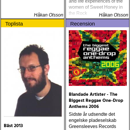
and life experiences of the
women of Sweet Honey in
the Rock
Håkan Olsson
Håkan Olsson
Toplista
Recension
Blandade Artister - The
Biggest Reggae One-Drop
Anthems 2006
Sidste år udsendte det
engelske pladeselskab
Bäst 2013
Greensleeves Records