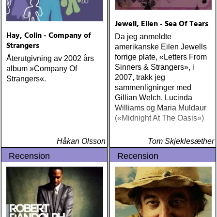
Jewell, Eilen - Sea Of Tears
Hay, Colin - Company of
Da jeg anmeldte
Strangers
amerikanske Eilen Jewells
forrige plate, «Letters From
Återutgivning av 2002 års
Sinners & Strangers», i
album »Company Of
2007, trakk jeg
Strangers«.
sammenligninger med
Gillian Welch, Lucinda
Williams og Maria Muldaur
(«Midnight At The Oasis»)
Håkan Olsson
Tom Skjeklesæther
Recension
Recension