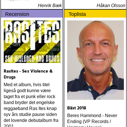
Henrik Bæk
Håkan Olsson
Recension
Toplista
Rasites - Sex Violence &
Drugs
Med et album, hvis titel
ligeså godt kunne være
taget fra et punk eller rock
band bryder det engelske
Bäst 2018
reggaeband Ras Ites knap
syv års studie pause siden
Beres Hammond - Never
det lovende debutalbum fra
Ending (VP Records /
2001