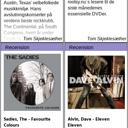
rootsy.nu´s lesere til de
Austin, Texas' velbefolkede
siste månedenes
musikkmiljø. Hans
essensielle DVDer.
avslutningskonserter på
verdens beste rockklubb,
The Continental, på South
Congress, hvert år under
South by South West, er så
Tom Skjeklesæther
Tom Skjeklesæther
nærme essensen i rock det
Recension
Recension
er mulig å komme
Sadies, The - Favourite
Alvin, Dave - Eleven
Colours
Eleven