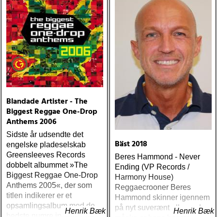
Blandade Artister - The
Biggest Reggae One-Drop
Anthems 2006
Sidste år udsendte det
Bäst 2018
engelske pladeselskab
Greensleeves Records
Beres Hammond - Never
dobbelt albummet »The
Ending (VP Records /
Biggest Reggae One-Drop
Harmony House)
Anthems 2005«, der som
Reggaecrooner Beres
titlen indikerer er et
Hammond skinner igennem
opsamlingsalbum med de
på nyt suverænt album, der
Henrik Bæk
Henrik Bæk
bedste numre indenfor den