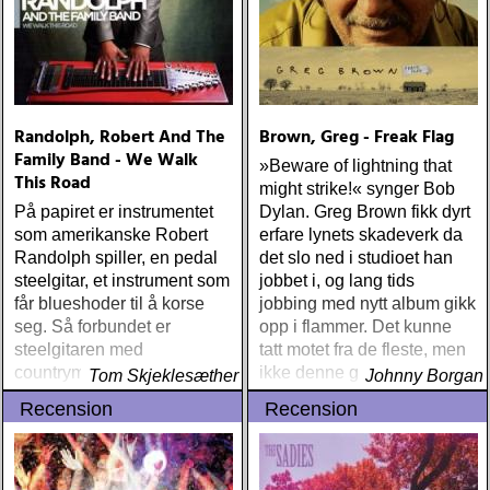
Randolph, Robert And The
Brown, Greg - Freak Flag
Family Band - We Walk
»Beware of lightning that
This Road
might strike!« synger Bob
På papiret er instrumentet
Dylan. Greg Brown fikk dyrt
som amerikanske Robert
erfare lynets skadeverk da
Randolph spiller, en pedal
det slo ned i studioet han
steelgitar, et instrument som
jobbet i, og lang tids
får blueshoder til å korse
jobbing med nytt album gikk
seg. Så forbundet er
opp i flammer. Det kunne
steelgitaren med
tatt motet fra de fleste, men
countrymusikken at det
ikke denne gutten
Tom Skjeklesæther
Johnny Borgan
inkarnerer fordommene mot
Recension
Recension
nettopp denne ene
erkeamerikanske
musikkformen