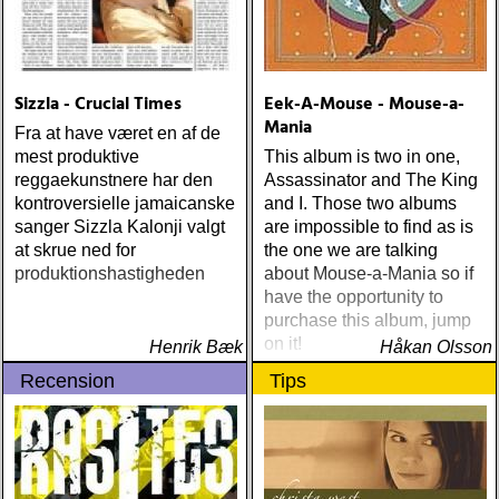
Sizzla - Crucial Times
Eek-A-Mouse - Mouse-a-
Mania
Fra at have været en af de
mest produktive
This album is two in one,
reggaekunstnere har den
Assassinator and The King
kontroversielle jamaicanske
and I. Those two albums
sanger Sizzla Kalonji valgt
are impossible to find as is
at skrue ned for
the one we are talking
produktionshastigheden
about Mouse-a-Mania so if
have the opportunity to
purchase this album, jump
on it!
Henrik Bæk
Håkan Olsson
Recension
Tips