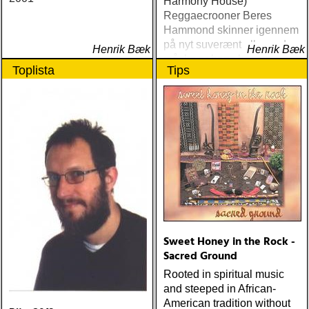
Harmony House)
Reggaecrooner Beres
Hammond skinner igennem
på nyt suverænt album, der
Henrik Bæk
Henrik Bæk
måske er hans bedste
Toplista
Tips
gennem tiderne
Sweet Honey in the Rock -
Sacred Ground
Rooted in spiritual music
and steeped in African-
American tradition without