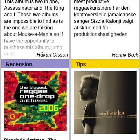
Out The Sirens Of This
This album is two in one,
mest produktive
Lonely World (Trainwreck)
Assassinator and The King
reggaekunstnere har den
Nick Cave & The Bad
and I. Those two albums
kontroversielle jamaicanske
Seeds Push The Sky Away
are impossible to find as is
sanger Sizzla Kalonji valgt
(Bad Seed) Andi Almqvist
the one we are talking
at skrue ned for
Warsaw Holiday (Rootsy)
about Mouse-a-Mania so if
produktionshastigheden
Townes Van Zandt
have the opportunity to
Sunshine Boy: The
purchase this album, jump
Unheard Studio Sessions &
on it!
Håkan Olsson
Henrik Bæk
Demos 1971-1972
Recension
Tips
(Omnivore) Naturligtvis
borde alla årets Rootsy-
plattor vara med på listan,
men jag har istället valt att
bara lista de plattor jag
lyssnat på väsentligt mycket
mer än vad tjänsten kräver