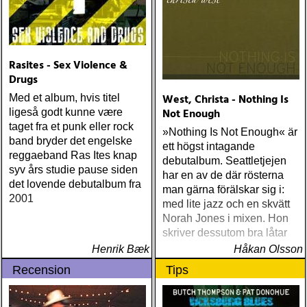
Rasites - Sex Violence &
Drugs
West, Christa - Nothing Is
Med et album, hvis titel
Not Enough
ligeså godt kunne være
taget fra et punk eller rock
»Nothing Is Not Enough« är
band bryder det engelske
ett högst intagande
reggaeband Ras Ites knap
debutalbum. Seattletjejen
syv års studie pause siden
har en av de där rösterna
det lovende debutalbum fra
man gärna förälskar sig i:
2001
med lite jazz och en skvätt
Norah Jones i mixen. Hon
skriver dessutom bra låtar
Henrik Bæk
Håkan Olsson
Recension
Tips