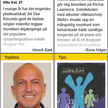
Hits Vol. 37
gör mig besviken på Richie
I mange år har det engelske
Lawrence. Solodebuten
pladeselskab Jet Star
med albumet »Melancholy
Records gjort de bedste
Waltz« visade upp en
singler indenfor reggae
mångsidig musikant som
musikken tilgængelige på
behärskade både samtliga
det populære
tangenter på ett piano och
opsamlingsalbum kaldet
konsten att få ett dragspel
Reggae Hits
uppgraderat till accordion
Henrik Bæk
Rune Häger
Toplista
Tips