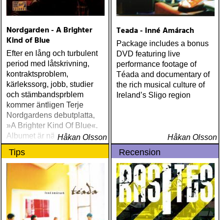
Nordgarden - A Brighter
Teada - Inné Amárach
Kind of Blue
Package includes a bonus
Efter en lång och turbulent
DVD featuring live
period med låtskrivning,
performance footage of
kontraktsproblem,
Téada and documentary of
kärlekssorg, jobb, studier
the rich musical culture of
och stämbandsprblem
Ireland’s Sligo region
kommer äntligen Terje
Nordgardens debutplatta,
»A Brighter Kind Of Blue«.
Albumet är nära, enkelt och
Håkan Olsson
Håkan Olsson
ärligt och handlar om
Tips
Recension
upplevelser och historier
från en ung mans liv