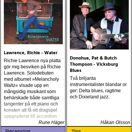
Lawrence, Richie - Water
Donohue, Pat & Butch
Richie Lawrence nya platta
Thompson - Vicksburg
gör mig besviken på Richie
Blues
Lawrence. Solodebuten
Två briljanta
med albumet »Melancholy
instrumentalister blandar or
Waltz« visade upp en
ger: Delta blues, ragtime
mångsidig musikant som
och Dixieland jazz.
behärskade både samtliga
tangenter på ett piano och
konsten att få ett dragspel
uppgraderat till accordion
Rune Häger
Håkan Olsson
Recension
Tips