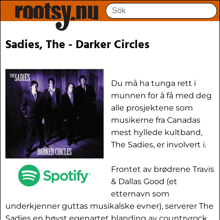
Sadies, The - Darker Circles
Du må ha tunga rett i
munnen for å få med deg
alle prosjektene som
musikerne fra Canadas
mest hyllede kultband,
The Sadies, er involvert i.
Frontet av brødrene Travis
& Dallas Good (et
etternavn som
underkjenner guttas musikalske evner), serverer The
Sadies en høyst egenartet blanding av countryrock,