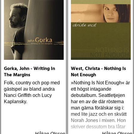
Gorka, John - Writing In
West, Christa - Nothing Is
The Margins
Not Enough
Folk, country och pop med
»Nothing Is Not Enough« är
gästspel av bland andra
ett högst intagande
Nanci Griffith och Lucy
debutalbum. Seattletjejen
Kaplansky.
har en av de där rösterna
man gärna förälskar sig i:
med lite jazz och en skvätt
Norah Jones i mixen. Hon
skriver dessutom bra låtar
Håkan Olsson
Håkan Olsson