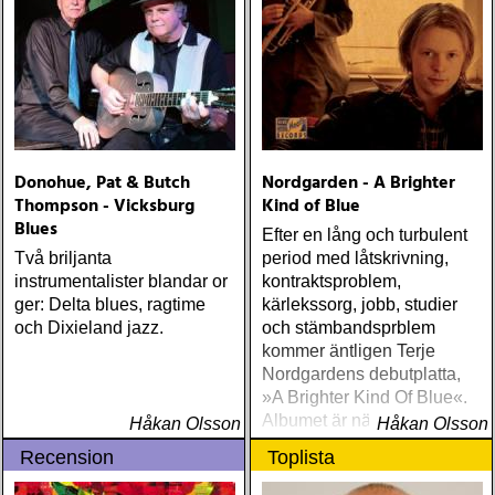
Donohue, Pat & Butch
Nordgarden - A Brighter
Thompson - Vicksburg
Kind of Blue
Blues
Efter en lång och turbulent
Två briljanta
period med låtskrivning,
instrumentalister blandar or
kontraktsproblem,
ger: Delta blues, ragtime
kärlekssorg, jobb, studier
och Dixieland jazz.
och stämbandsprblem
kommer äntligen Terje
Nordgardens debutplatta,
»A Brighter Kind Of Blue«.
Albumet är nära, enkelt och
Håkan Olsson
Håkan Olsson
ärligt och handlar om
Recension
Toplista
upplevelser och historier
från en ung mans liv