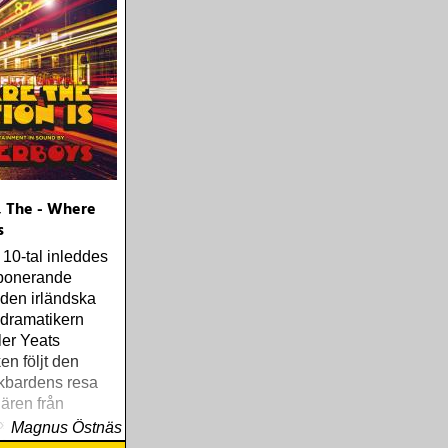
 The - Where
s
 10-tal inleddes
ponerande
den irländska
 dramatikern
ler Yeats
ken följt den
kbardens resa
ären från
 »Fishermans
Magnus Östnäs
framåt. Yeats-