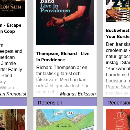
m - Escape
Buckwheat 
en Coop
Your Burd
Den fransk
im
creolemusik
deepest and
Thompson, Richard - Live
naturligt oc
American
in Providence
inslag i Sta
 Jimmie
Richard Thompson är en
“Buckwheat
rter Family
fantastisk gitarrist och
barndoms L
 Blind
låtskrivare. Men han kan
Louisiana p
Boy
också bli ganska trist. För
Pappa Stan
 Wilson
egen del ser jag hans
musiker av
ou have
an Kronquist
Magnus Eriksson
samarbete med förra
traditionell
 a kind
Recension
Recensio
hustrun Linda som Richard
hade såväl
 Okie
Thompsons konstnärliga
tvättbräda
kulmen. På sjuttiotalet
avlöste de suveräna
skivorna varandra. Men så