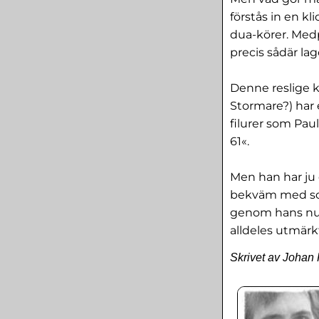
förstås in en k
dua-körer. Medpr
precis sådär l
Denne reslige k
Stormare?) har 
filurer som Paul
61«.
Men han har ju
bekväm med soul
genom hans nu n
alldeles utmärk
Skrivet av Johan 