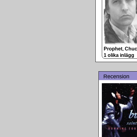
Prophet, Chu
1 olika inlägg
Recension