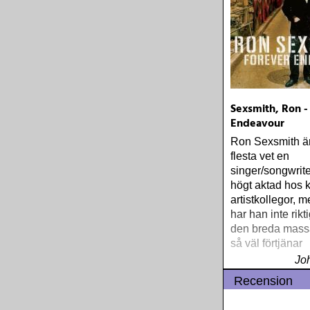
Sexsmith, Ron -
Endeavour
Ron Sexsmith ä
flesta vet en
singer/songwrit
högt aktad hos k
artistkollegor, m
har han inte riktig
den breda mass
så väl förtjänar
Jo
Recension