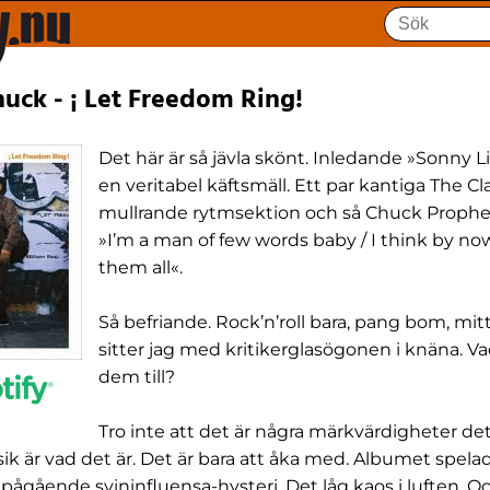
uck - ¡ Let Freedom Ring!
Det här är så jävla skönt. Inledande »Sonny Li
en veritabel käftsmäll. Ett par kantiga The Cla
mullrande rytmsektion och så Chuck Prophet
»I’m a man of few words baby / I think by no
them all«.
Så befriande. Rock’n’roll bara, pang bom, mitt
sitter jag med kritikerglasögonen i knäna. V
dem till?
Tro inte att det är några märkvärdigheter det
k är vad det är. Det är bara att åka med. Albumet spelad
 pågående svininfluensa-hysteri. Det låg kaos i luften. O