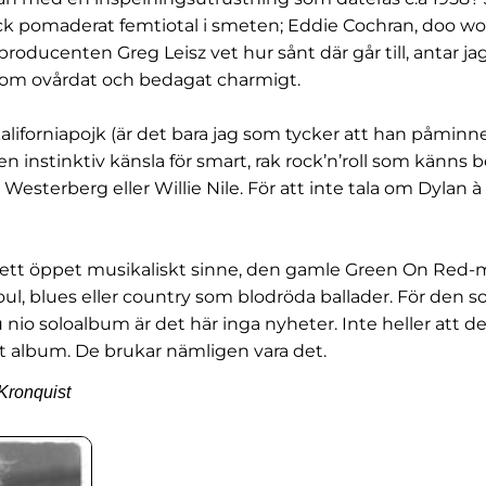
lick pomaderat femtiotal i smeten; Eddie Cochran, doo w
oducenten Greg Leisz vet hur sånt där går till, antar jag,
agom ovårdat och bedagat charmigt.
aliforniapojk (är det bara jag som tycker att han påmin
en instinktiv känsla för smart, rak rock’n’roll som känns
 Westerberg eller Willie Nile. För att inte tala om Dylan 
 ett öppet musikaliskt sinne, den gamle Green On Red-
, blues eller country som blodröda ballader. För den s
io soloalbum är det här inga nyheter. Inte heller att det
t album. De brukar nämligen vara det.
Kronquist