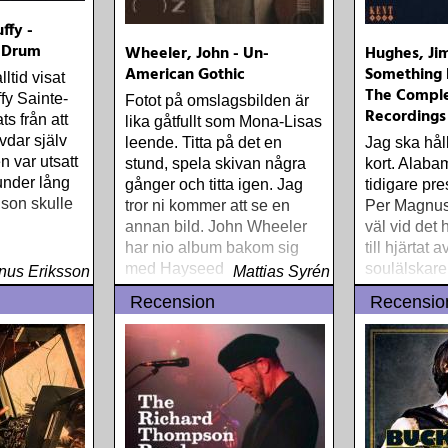
ffy -
e Drum
Wheeler, John - Un-
Hughes, Ji
American Gothic
Something E
ltid visat
The Comple
ffy Sainte-
Fotot på omslagsbilden är
Recordings
ts från att
lika gåtfullt som Mona-Lisas
vdar själv
leende. Titta på det en
Jag ska hål
en var utsatt
stund, spela skivan några
kort. Alab
under lång
gånger och titta igen. Jag
tidigare pre
nson skulle
tror ni kommer att se en
Per Magnus
annan bild. John Wheeler
väl vid det 
har nio album bakom sig
till hjärtat a
med Hayseed Dixie
soulälskare
us Eriksson
Mattias Syrén
Recension
Recensio