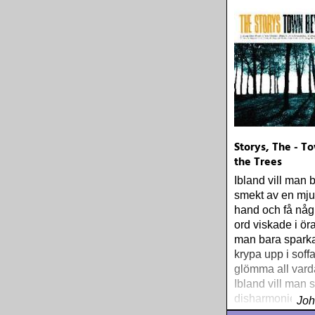
Storys, The - 
the Trees
Ibland vill man b
smekt av en mj
hand och få någ
ord viskade i örat
man bara sparka
krypa upp i soff
glömma all vard
Ibland vill man 
disharmonier, fr
Joh
stökig rockenrol