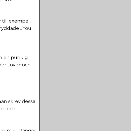
till exempel,
kryddade »You
.
om en punkig
her Love« och
 han skrev dessa
pop och
Jo, man slänger