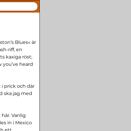
ston’s Blues« är
sh-riff, en
s kaxiga röst;
w you’ve heard
 i prick och där
ad ska jag med
 här. Vanlig
es in i Mexico
ch ett