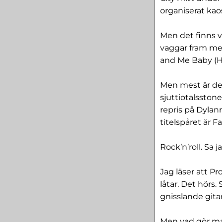
organiserat kaos
Men det finns v
vaggar fram me
and Me Baby (H
Men mest är de
sjuttiotalsston
repris på Dyla
titelspåret är 
Rock’n’roll. Sa 
Jag läser att P
låtar. Det hörs.
gnisslande gitar
Men vad gör ma