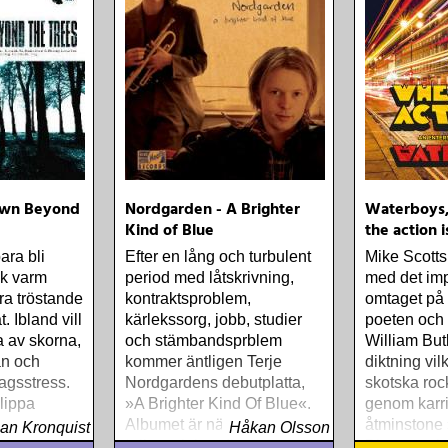
Town Beyond
Nordgarden - A Brighter
Waterboys,
Kind of Blue
the action i
ara bli
Efter en lång och turbulent
Mike Scotts
uk varm
period med låtskrivning,
med det im
ra tröstande
kontraktsproblem,
omtaget på 
. Ibland vill
kärlekssorg, jobb, studier
poeten och
 av skorna,
och stämbandsprblem
William But
an och
kommer äntligen Terje
diktning vil
agsstress.
Nordgardens debutplatta,
skotska roc
slippa
»A Brighter Kind Of Blue«.
genom karri
iktion och
Albumet är nära, enkelt och
åtminstone
an Kronquist
Håkan Olsson
l
ärligt och handlar om
Blues« och 