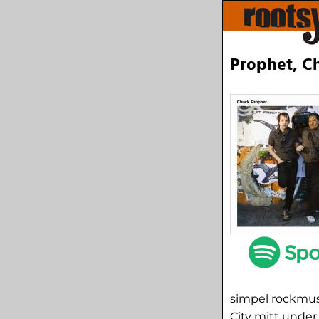
Prophet, Ch
simpel rockmusi
City mitt under