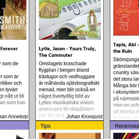
tog allt slut
Tapia, Abi 
 Forever
Lytle, Jason - Yours Truly,
the Ruin
The Commuter
Skönsjunga
r som de
Omslagets kraschade
gränslandet
flygplan i bergen bland
country väx
er som är
trästugor och vedhuggare
det stora la
ritiker och
är måhända självbiografiskt
Många bör f
en tyvärr
menad, men blir också en
i ekosyste
t nått ut till
något övertydlig bild av
på närmast
an som han
Lytles musikaliska vision:
men en och
americana för dataåldern.
att plocka i
Inte för att det innebär några
han Annetorp
Johan Kronquist
finvasen. A
nyheter
sådan
Tips
Recensio