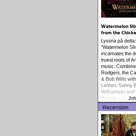
Watermelon Sli
from the Chick
Lyssna på detta:
“Watermelon Sl
incarnates the 
truest roots of 
music. Combine
Rodgers, the Ca
& Bob Wills with
Lemon, Sonny 
Williamson and
Pickett — and y
Joh
Slim — a one of
Recension
pickin’ & singin’
dynamo