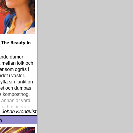
- The Beauty in
nde damer i
 mellan folk och
er som ogräs i
ndet i väster.
ylla sin funktion
met och dumpas
e komposthög,
 annan är värd
n och placera i
Johan Kronquist
bi Tapia är en
n