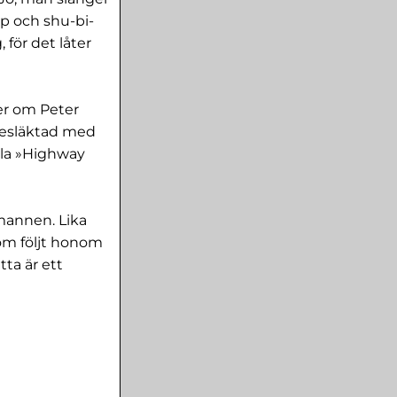
op och shu-bi-
 för det låter
ner om Peter
 besläktad med
à la »Highway
mannen. Lika
om följt honom
ta är ett