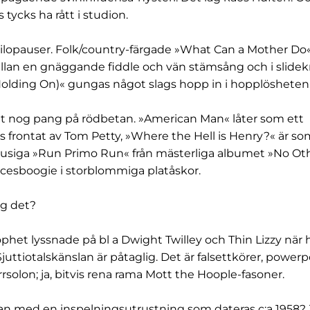
 tycks ha rått i studion.
ilopauser. Folk/country-färgade »What Can a Mother Do« 
llan en gnäggande fiddle och vän stämsång och i slide
olding On)« gungas något slags hopp in i hopplösheten
t nog pang på rödbetan. »American Man« låter som ett
es frontat av Tom Petty, »Where the Hell is Henry?« är s
nrusiga »Run Primo Run« från mästerliga albumet »No Ot
Facesboogie i storblommiga platåskor.
jag det?
rophet lyssnade på bl a Dwight Twilley och Thin Lizzy när
 Sjuttiotalskänslan är påtaglig. Det är falsettkörer, power
rsolon; ja, bitvis rena rama Mott the Hoople-fasoner.
n med en inspelningsutrustning som dateras c:a 1958? 