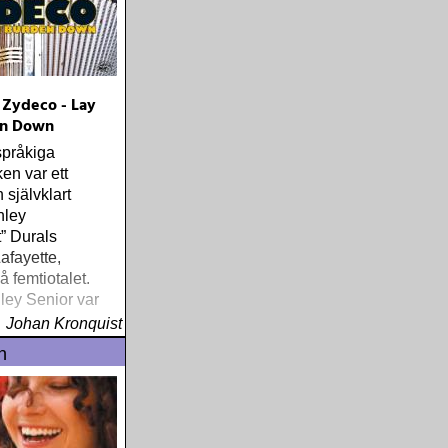
Zydeco - Lay
en Down
språkiga
en var ett
h självklart
nley
” Durals
afayette,
å femtiotalet.
ley Senior var
 den gamla
Johan Kronquist
a skolan och
n
 dragspel som
 hemma