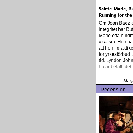
Sainte-Marie, Bu
Running for th
Om Joan Baez al
integritet har Bu
Marie ofta hindra
visa sin. Hon hä
att hon i praktik
för yrkesförbud 
tid. Lyndon Joh
ha anbefallt det
Magn
Recension