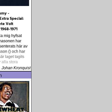
mmy -
xtra Special:
te Volt
 1968-1971
la mig hyfsat
amasonen har
senterats här av
son () och har
här laget tagits
v alla stora
Johan Kronquist
n