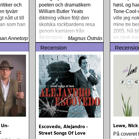
ritiker och
poeten och dramatikern
høst, og ha
en tyvärr
William Butler Yeats
Tone-Cool-
t nått ut till
diktning vilken följt den
ville jeg no
an som han
skotska rockbardens resa
mine tre be
genom karriären från
2005. Nå bl
åtminstone »Fishermans
en sterk ka
han Annetorp
Magnus Östnäs
Blues« och framåt. Yeats-
som europe
Recension
Recensio
skivan "An appointment
lisensutgive
with Mr
dessuten tr
 Un-
Lowe, Nick
Escovedo, Alejandro -
c
Street Songs Of Love
På coveret 