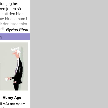
dde jeg hørt
versjonen så
k hatt den blant
ste bluesalbum i
ir den istedenfor
ndidat i 2006,
Øyvind Pharo
isk
n
lse. Her er det
e bonusspor
 - At my Age
til »At my Age«