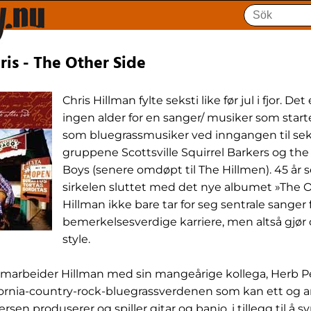
ris - The Other Side
Chris Hillman fylte seksti like før jul i fjor. De
ingen alder for en sanger/ musiker som starte
som bluegrassmusiker ved inngangen til sek
gruppene Scottsville Squirrel Barkers og th
Boys (senere omdøpt til The Hillmen). 45 år 
sirkelen sluttet med det nye albumet »The O
Hillman ikke bare tar for seg sentrale sanger 
bemerkelsesverdige karriere, men altså gjør 
style.
marbeider Hillman med sin mangeårige kollega, Herb P
ifornia-country-rock-bluegrassverdenen som kan ett og
sen produserer og spiller gitar og banjo, i tillegg til å 