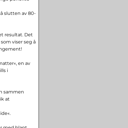
 slutten av 80-
t resultat. Det
 som viser seg å
rangement!
atter«, en av
ls i
lman sammen
ik at
ide«.
er med blant