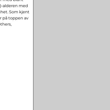
?)-alderen med
ghet. Som kjent
ar på toppen av
thers,