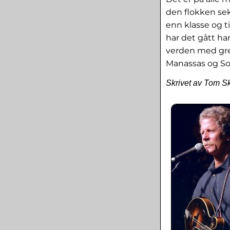
den flokken sek
enn klasse og t
har det gått ha
verden med gre
Manassas og So
Skrivet av Tom S