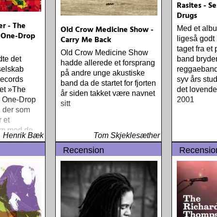
Rasites - S
Drugs
er - The
Old Crow Medicine Show -
Med et album
 One-Drop
Carry Me Back
ligeså godt
taget fra et
Old Crow Medicine Show
dte det
band bryder
hadde allerede et forsprang
selskab
reggaeband
på andre unge akustiske
ecords
syv års stu
band da de startet for fjorten
et »The
det lovende
år siden takket være navnet
e One-Drop
2001
sitt
 der som
r et
um med de
Henrik Bæk
Tom Skjeklesæther
denfor den
Recension
Recensio
stil kaldet