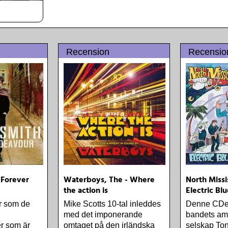
Recension
Recensio
 Forever
Waterboys, The - Where
North Missis
the action is
Electric B
r som de
Mike Scotts 10-tal inleddes
Denne CDen 
med det imponerande
bandets am
er som är
omtaget på den irländska
selskap Ton