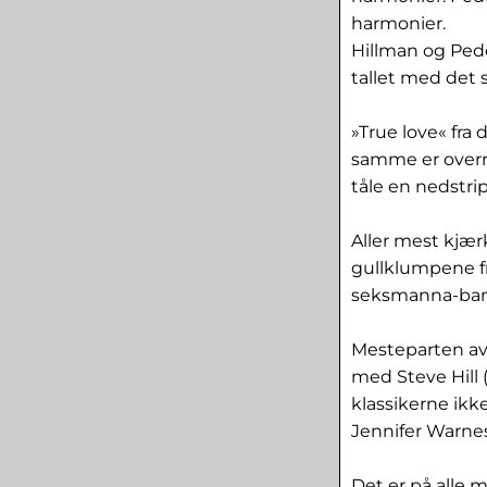
harmonier.
Hillman og Ped
tallet med det
»True love« fra
samme er overra
tåle en nedstri
Aller mest kjær
gullklumpene fr
seksmanna-ban
Mesteparten av 
med Steve Hill (
klassikerne ikke
Jennifer Warnes
Det er på alle 