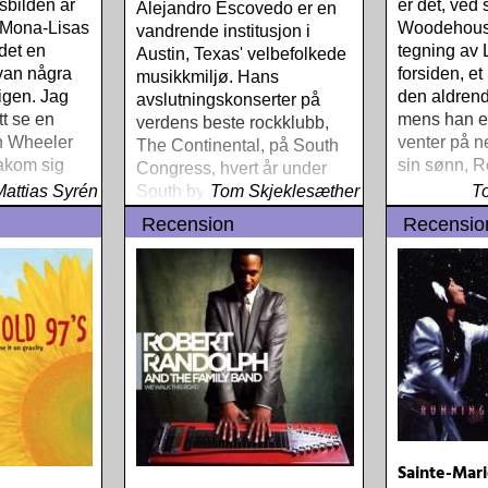
sbilden är
er det, ved 
Alejandro Escovedo er en
m Mona-Lisas
Woodehouse
vandrende institusjon i
 det en
tegning av
Austin, Texas' velbefolkede
ivan några
forsiden, et
musikkmiljø. Hans
 igen. Jag
den aldren
avslutningskonserter på
tt se en
mens han e
verdens beste rockklubb,
n Wheeler
venter på 
The Continental, på South
akom sig
sin sønn, R
Congress, hvert år under
ixie
Mattias Syrén
South by South West, er så
Tom Skjeklesæther
T
nærme essensen i rock det
Recension
Recensio
er mulig å komme
Sainte-Mari