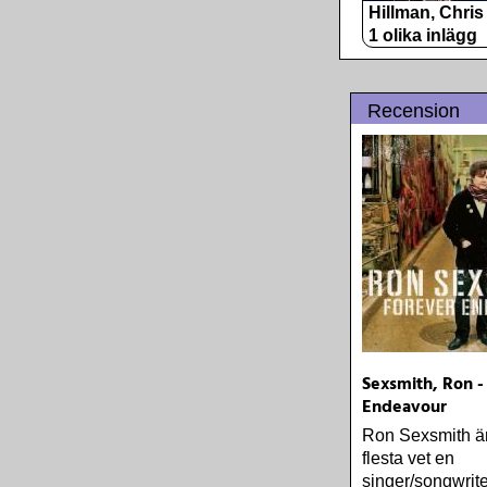
Hillman, Chris
1 olika inlägg
Recension
Sexsmith, Ron -
Endeavour
Ron Sexsmith ä
flesta vet en
singer/songwrit