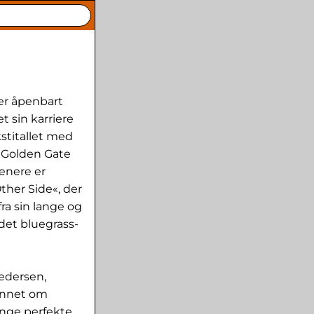
t er åpenbart
t sin karriere
stitallet med
e Golden Gate
senere er
ther Side«, der
fra sin lange og
det bluegrass-
edersen,
 annet om
synge perfekte