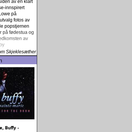
siden av en klart
-innspirert
 Lowe på
 utvalg fotos av
de popstjernen
r på fødestua og
nedkomsten av
oy
om Skjeklesæther
n
e, Buffy -