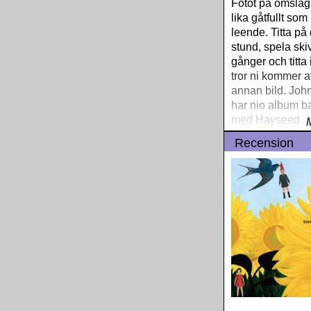
Fotot på omslag
lika gåtfullt so
leende. Titta på
stund, spela sk
gånger och titta
tror ni kommer a
annan bild. Joh
har nio album b
med Hayseed D
Recension