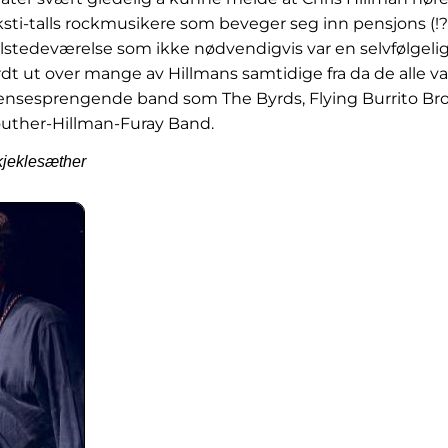
sti-talls rockmusikere som beveger seg inn pensjons (!
ilstedeværelse som ikke nødvendigvis var en selvfølgeli
rdt ut over mange av Hillmans samtidige fra da de alle v
nsesprengende band som The Byrds, Flying Burrito Bro
uther-Hillman-Furay Band.
kjeklesæther