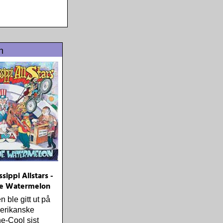
n
sippi Allstars -
lue Watermelon
ble gitt ut på
erikanske
e-Cool sist