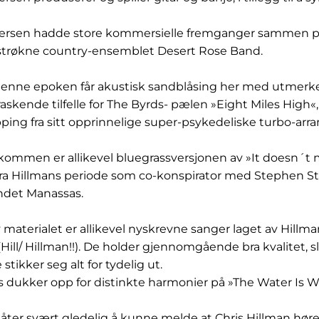
ersen hadde store kommersielle fremganger sammen på
 strøkne country-ensemblet Desert Rose Band.
 denne epoken får akustisk sandblåsing her med utmerke
skende tilfelle for The Byrds- pælen »Eight Miles High«,
pping fra sitt opprinnelige super-psykedeliske turbo-ar
kommen er allikevel bluegrassversjonen av »It doesn´t m
a Hillmans periode som co-konspirator med Stephen Stil
det Manassas.
materialet er allikevel nyskrevne sanger laget av Hil
Hill/ Hillman!!). De holder gjennomgående bra kvalitet, sl
 stikker seg alt for tydelig ut.
 dukker opp for distinkte harmonier på »The Water Is W
måter svært gledelig å kunne melde at Chris Hillman hør