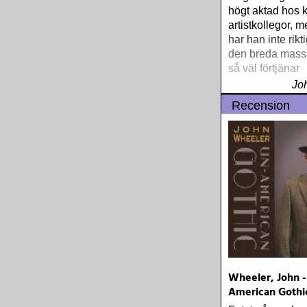
högt aktad hos k
artistkollegor, m
har han inte riktig
den breda mass
så väl förtjänar
Jo
Recension
Wheeler, John -
American Gothi