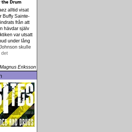
r the Drum
z alltid visat
ar Buffy Sainte-
indrats från att
on hävdar själv
aktiken var utsatt
rbud under lång
 Johnson skulle
 det
Magnus Eriksson
n