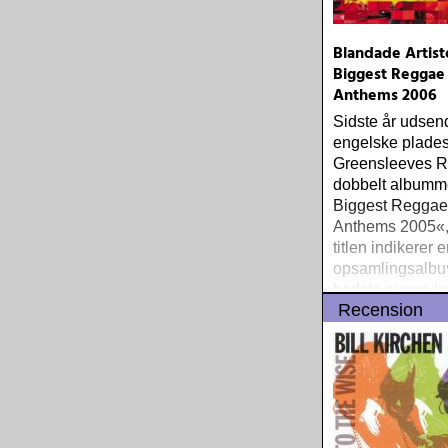
Blandade Artist
Biggest Reggae
Anthems 2006
Sidste år udsen
engelske plade
Greensleeves R
dobbelt albumm
Biggest Regga
Anthems 2005«,
titlen indikerer e
opsamlingsalb
bedste numre in
Recension
populære reggae
one-drop