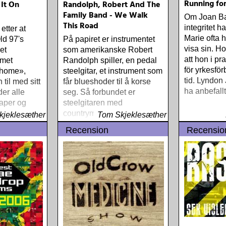
Running fo
 It On
Randolph, Robert And The
Family Band - We Walk
Om Joan Bae
This Road
integritet h
etter at
Marie ofta h
ld 97's
På papiret er instrumentet
visa sin. H
et
som amerikanske Robert
att hon i pr
umet
Randolph spiller, en pedal
för yrkesfö
Rhome»,
steelgitar, et instrument som
tid. Lyndon
 til med sitt
får blueshoder til å korse
ha anbefallt
der alle
seg. Så forbundet er
aper og
steelgitaren med
enes til en
countrymusikken at det
kjeklesæther
Tom Skjeklesæther
inkarnerer fordommene mot
Recension
Recensio
nettopp denne ene
erkeamerikanske
musikkformen