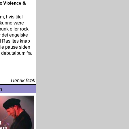
ex Violence &
, hvis titel
 kunne være
 punk eller rock
 det engelske
 Ras Ites knap
die pause siden
 debutalbum fra
Henrik Bæk
n