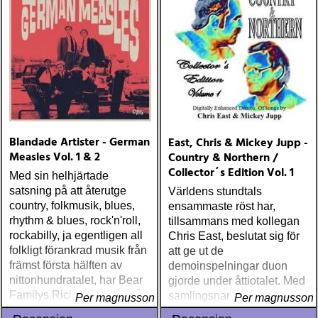
Blandade Artister - German
East, Chris & Mickey Jupp -
Measles Vol. 1 & 2
Country & Northern /
Collector´s Edition Vol. 1
Med sin helhjärtade
satsning på att återutge
Världens stundtals
country, folkmusik, blues,
ensammaste röst har,
rhythm & blues, rock'n'roll,
tillsammans med kollegan
rockabilly, ja egentligen all
Chris East, beslutat sig för
folkligt förankrad musik från
att ge ut de
främst första hälften av
demoinspelningar duon
nittonhundratalet, har Bear
gjorde under åttiotalet. Med
Familys Richard Weize nått
samlingsnamnet “Collector
Per magnusson
Per magnusson
en unik position som både
´s Edition” kommer