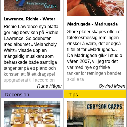
Lawrence, Richie - Water
Madrugada - Madrugada
Richie Lawrence nya platta
Store plater skapes ofte i et
gör mig besviken på Richie
følelsesmessig rom ingen
Lawrence. Solodebuten
ønsker å være, det er også
med albumet »Melancholy
tilfellet for «Madrugada».
Waltz« visade upp en
Da Madrugada gikk i studio
mångsidig musikant som
våren 2007, vil jeg tro det
behärskade både samtliga
var med nye og friske
tangenter på ett piano och
tanker for retningen bandet
konsten att få ett dragspel
skulle ta
uppgraderat till accordion
Rune Häger
Øyvind Moen
Recension
Tips