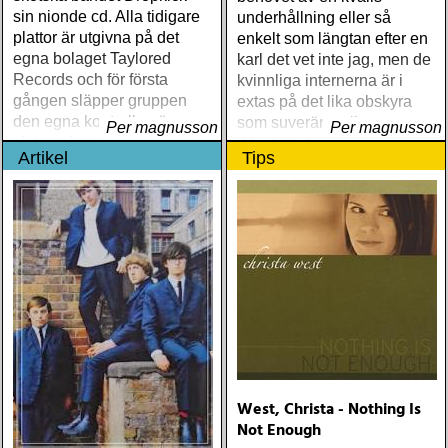
sin nionde cd. Alla tidigare
underhållning eller så
plattor är utgivna på det
enkelt som längtan efter en
egna bolaget Taylored
karl det vet inte jag, men de
Records och för första
kvinnliga internerna är i
gången släpper gruppen
extas på det lika obskyra
den egna kontrollen över
som suveräna albumet
Per magnusson
Per magnusson
slutresultatet
“Mack Vickery - Live at the
Artikel
Tips
Alabama Women´s Prison”
West, Christa - Nothing Is
Not Enough