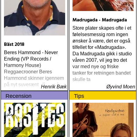
Madrugada - Madrugada
Store plater skapes ofte i et
følelsesmessig rom ingen
ønsker å være, det er også
Bäst 2018
tilfellet for «Madrugada».
Beres Hammond - Never
Da Madrugada gikk i studio
Ending (VP Records /
våren 2007, vil jeg tro det
Harmony House)
var med nye og friske
Reggaecrooner Beres
tanker for retningen bandet
Hammond skinner igennem
skulle ta
på nyt suverænt album, der
Henrik Bæk
Øyvind Moen
måske er hans bedste
Recension
Tips
gennem tiderne