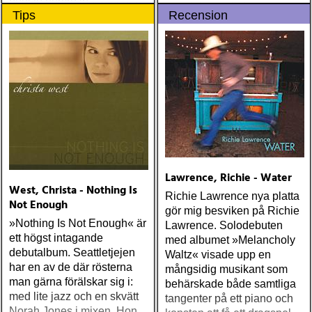
bedste numre indenfor den
introduktion till denna
Tips
Recension
populære reggaestil kaldet
världsartist.
one-drop
Lawrence, Richie - Water
West, Christa - Nothing Is
Richie Lawrence nya platta
Not Enough
gör mig besviken på Richie
»Nothing Is Not Enough« är
Lawrence. Solodebuten
ett högst intagande
med albumet »Melancholy
debutalbum. Seattletjejen
Waltz« visade upp en
har en av de där rösterna
mångsidig musikant som
man gärna förälskar sig i:
behärskade både samtliga
med lite jazz och en skvätt
tangenter på ett piano och
Norah Jones i mixen. Hon