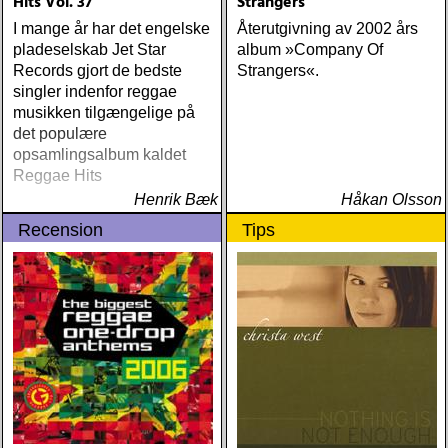
Hits Vol. 37
Strangers
I mange år har det engelske
Återutgivning av 2002 års
pladeselskab Jet Star
album »Company Of
Records gjort de bedste
Strangers«.
singler indenfor reggae
musikken tilgængelige på
det populære
opsamlingsalbum kaldet
Reggae Hits
Henrik Bæk
Håkan Olsson
Recension
Tips