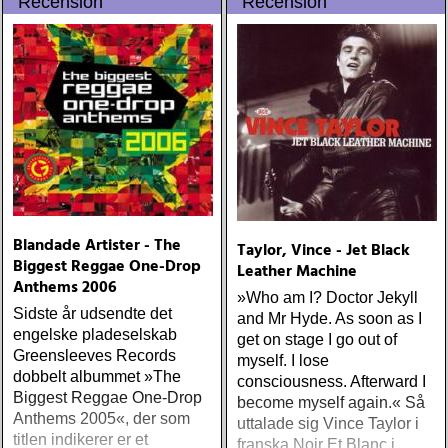
Recension
Recension
folkbildare och arkivarie
sammanlagt tre volymer
inom kort att glädja oss
förväntansfulla Juppaneser
Blandade Artister - The
Taylor, Vince - Jet Black
Biggest Reggae One-Drop
Leather Machine
Anthems 2006
»Who am I? Doctor Jekyll
Sidste år udsendte det
and Mr Hyde. As soon as I
engelske pladeselskab
get on stage I go out of
Greensleeves Records
myself. I lose
dobbelt albummet »The
consciousness. Afterward I
Biggest Reggae One-Drop
become myself again.« Så
Anthems 2005«, der som
uttalade sig Vince Taylor i
titlen indikerer er et
franska Noir Et Blanc i