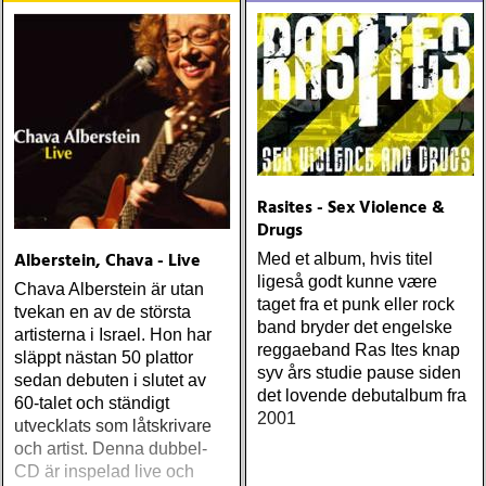
Rasites - Sex Violence &
Drugs
Alberstein, Chava - Live
Med et album, hvis titel
ligeså godt kunne være
Chava Alberstein är utan
taget fra et punk eller rock
tvekan en av de största
band bryder det engelske
artisterna i Israel. Hon har
reggaeband Ras Ites knap
släppt nästan 50 plattor
syv års studie pause siden
sedan debuten i slutet av
det lovende debutalbum fra
60-talet och ständigt
2001
utvecklats som låtskrivare
och artist. Denna dubbel-
CD är inspelad live och