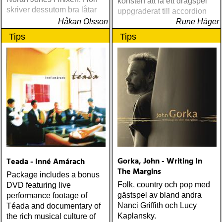
konsten att få ett dragspel
skriver dessutom bra låtar
uppgraderat till accordion
Håkan Olsson
Rune Häger
Tips
Tips
Gorka, John - Writing In
Teada - Inné Amárach
The Margins
Package includes a bonus
Folk, country och pop med
DVD featuring live
gästspel av bland andra
performance footage of
Nanci Griffith och Lucy
Téada and documentary of
Kaplansky.
the rich musical culture of