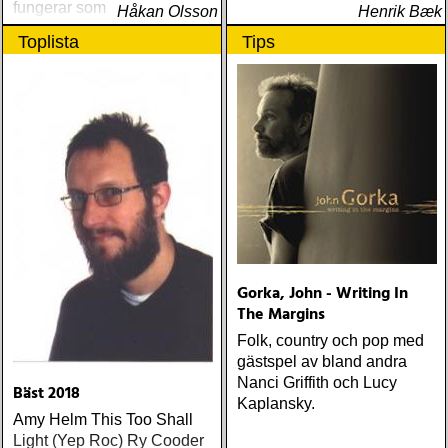
fungerar som en utmärkt
Håkan Olsson
Henrik Bæk
introduktion till denna
Toplista
Tips
världsartist.
Gorka, John - Writing In
The Margins
Folk, country och pop med
gästspel av bland andra
Nanci Griffith och Lucy
Bäst 2018
Kaplansky.
Amy Helm This Too Shall
Light (Yep Roc) Ry Cooder