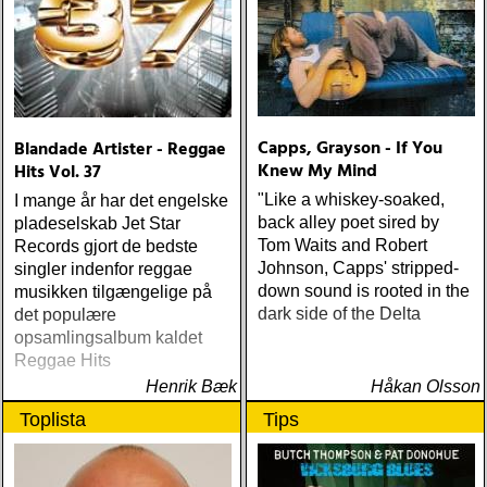
Capps, Grayson - If You
Blandade Artister - Reggae
Knew My Mind
Hits Vol. 37
"Like a whiskey-soaked,
I mange år har det engelske
back alley poet sired by
pladeselskab Jet Star
Tom Waits and Robert
Records gjort de bedste
Johnson, Capps' stripped-
singler indenfor reggae
down sound is rooted in the
musikken tilgængelige på
dark side of the Delta
det populære
opsamlingsalbum kaldet
Reggae Hits
Henrik Bæk
Håkan Olsson
Toplista
Tips