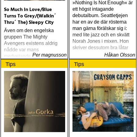
»Nothing Is Not Enough« är
So Much In Love/Blue
ett högst intagande
Turns To Grey/(Walkin´
debutalbum. Seattletjejen
Thru´ The) Sleepy City
har en av de där rösterna
man gärna förälskar sig i:
Även om den engelska
med lite jazz och en skvätt
gruppen The Mighty
Norah Jones i mixen. Hon
Avengers existens aldrig
skriver dessutom bra låtar
nådde var mans
Per magnusson
Håkan Olsson
medvetande, så kunde i
alla fall medlemmarna
Tips
Tips
trösta sig med att de var
den första grupp från Rugby
som hamnade på engelska
topp-50-listan. Per
Magnusson berättar.