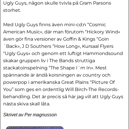
Ugly Guys, någon skulle tvivla på Gram Parsons
storhet.
Med Ugly Guys finns även mini-cd:n “Cosmic
American Music», där man förutom “Hickory Wind«
även gör fina versioner av Goffin & Kings “Goin
´Back», J D Southers “How Long«, Kursaal Flyers
“Ugly Guys» och genom ett luftigt Hammondsound
skakar gruppen liv i The Bands struttiga
stackatoinspelning “The Shape I´m In«. Mest
spännande är ändå korsningen av country och
powerpop i amerikanska Great Plains “Picture Of
You” som ges en ordentlig Will Birch-The Records-
behandling. Det är precis så här jag vill att Ugly Guys
nästa skiva skall låta.
Skrivet av Per magnusson