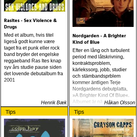
Rasites - Sex Violence &
Drugs
Nordgarden - A Brighter
Med et album, hvis titel
Kind of Blue
ligeså godt kunne være
taget fra et punk eller rock
Efter en lång och turbulent
band bryder det engelske
period med låtskrivning,
reggaeband Ras Ites knap
kontraktsproblem,
syv års studie pause siden
kärlekssorg, jobb, studier
det lovende debutalbum fra
och stämbandsprblem
2001
kommer äntligen Terje
Nordgardens debutplatta,
»A Brighter Kind Of Blue«.
Albumet är nära, enkelt och
Henrik Bæk
Håkan Olsson
ärligt och handlar om
Tips
Tips
upplevelser och historier
från en ung mans liv