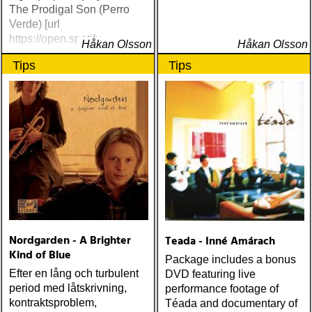
The Prodigal Son (Perro
Verde) [url
https://open.spotify
Håkan Olsson
Håkan Olsson
Tips
Tips
Nordgarden - A Brighter
Teada - Inné Amárach
Kind of Blue
Package includes a bonus
Efter en lång och turbulent
DVD featuring live
period med låtskrivning,
performance footage of
kontraktsproblem,
Téada and documentary of