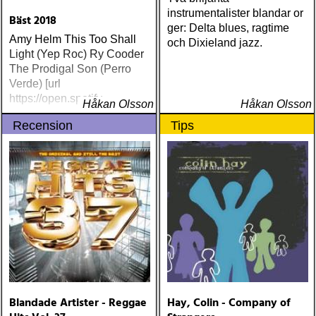
instrumentalister blandar or
Bäst 2018
ger: Delta blues, ragtime
Amy Helm This Too Shall
och Dixieland jazz.
Light (Yep Roc) Ry Cooder
The Prodigal Son (Perro
Verde) [url
https://open.spotify
Håkan Olsson
Håkan Olsson
Recension
Tips
Blandade Artister - Reggae
Hay, Colin - Company of