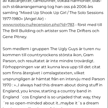
av kastanjetter, tamburiner, vokala harmonier, blås-
och stråkarrangemang tog han oss på 2006 års
samling “Mixed Up Shook Up Girl / The Solo Sessions
1977-1980« (Angel Air) -
www.rootsy.nu/recension.php?id=783
- först med till
The Brill Building och artister som The Drifters och
Gene Pitney.
Som medlem i gruppen The Ugly Guys är turen nu
kommen till countryrockens största ikon, Gram
Parson, och resultatet är inte mindre trovärdigt.
Förhoppningen var att kunna leva upp till det citat
som finns återgivet i omslagstexten, vilket
ursprungligen är hämtat från en intervju med Parson
1970 : »...I always had this dream about doing stuff in
England, you know, starting a country band in
England ´cos England is so unjaded that way, they
´re so open-minded about it...maybe it´s a dream