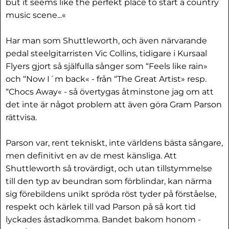
but it seems like the perfekt place to start a country
music scene...«
Har man som Shuttleworth, och även närvarande
pedal steelgitarristen Vic Collins, tidigare i Kursaal
Flyers gjort så själfulla sånger som “Feels like rain»
och “Now I´m back« - från “The Great Artist» resp.
“Chocs Away« - så övertygas åtminstone jag om att
det inte är något problem att även göra Gram Parson
rättvisa.
Parson var, rent tekniskt, inte världens bästa sångare,
men definitivt en av de mest känsliga. Att
Shuttleworth så trovärdigt, och utan tillstymmelse
till den typ av beundran som förblindar, kan närma
sig förebildens unikt spröda röst tyder på förståelse,
respekt och kärlek till vad Parson på så kort tid
lyckades åstadkomma. Bandet bakom honom -