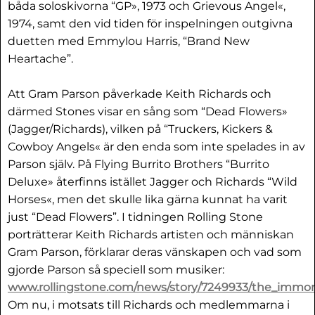
båda soloskivorna “GP», 1973 och Grievous Angel«,
1974, samt den vid tiden för inspelningen outgivna
duetten med Emmylou Harris, “Brand New
Heartache”.
Att Gram Parson påverkade Keith Richards och
därmed Stones visar en sång som “Dead Flowers»
(Jagger/Richards), vilken på “Truckers, Kickers &
Cowboy Angels« är den enda som inte spelades in av
Parson själv. På Flying Burrito Brothers “Burrito
Deluxe» återfinns istället Jagger och Richards “Wild
Horses«, men det skulle lika gärna kunnat ha varit
just “Dead Flowers”. I tidningen Rolling Stone
porträtterar Keith Richards artisten och människan
Gram Parson, förklarar deras vänskapen och vad som
gjorde Parson så speciell som musiker:
www.rollingstone.com/news/story/7249933/the_immort
Om nu, i motsats till Richards och medlemmarna i