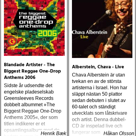
Blandade Artister - The
Alberstein, Chava - Live
Biggest Reggae One-Drop
Chava Alberstein är utan
Anthems 2006
tvekan en av de största
Sidste år udsendte det
artisterna i Israel. Hon har
engelske pladeselskab
släppt nästan 50 plattor
Greensleeves Records
sedan debuten i slutet av
dobbelt albummet »The
60-talet och ständigt
Biggest Reggae One-Drop
utvecklats som låtskrivare
Anthems 2005«, der som
och artist. Denna dubbel-
titlen indikerer er et
CD är inspelad live och
opsamlingsalbum med de
fungerar som en utmärkt
Henrik Bæk
Håkan Olsson