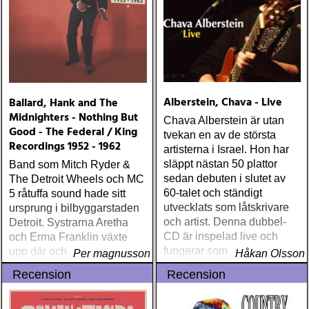
Alberstein, Chava - Live
Ballard, Hank and The
Midnighters - Nothing But
Chava Alberstein är utan
Good - The Federal / King
tvekan en av de största
Recordings 1952 - 1962
artisterna i Israel. Hon har
släppt nästan 50 plattor
Band som Mitch Ryder &
sedan debuten i slutet av
The Detroit Wheels och MC
60-talet och ständigt
5 råtuffa sound hade sitt
utvecklats som låtskrivare
ursprung i bilbyggarstaden
och artist. Denna dubbel-
Detroit. Systrarna Aretha
CD är inspelad live och
och Erma Franklin växte
fungerar som en utmärkt
upp där och Iggy Pop inte
Per magnusson
Håkan Olsson
introduktion till denna
långt därifrån
Recension
Recension
världsartist.