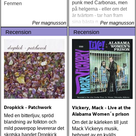
punk med Carbonas, men
Fenmen
på helgerna - eller om det
är tvärtom - tar han fram
sina bästa manér och inte
Per magnusson
Per magnusson
bara öppnar dörren åt oss,
Recension
Recension
han drar t o m ut stolen
innan vi sätter oss
Dropkick - Patchwork
Vickery, Mack - Live at the
Alabama Women´s prison
Med en bitterljuv, spröd
blandning av folkton och
Om det är kärleken till just
mild powerpop levererar det
Mack Vickerys musik,
skotska bandet Dropkick
behovet av en kvälls