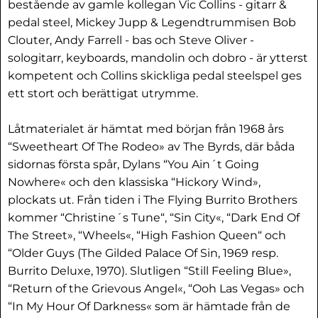
bestående av gamle kollegan Vic Collins - gitarr &
pedal steel, Mickey Jupp & Legendtrummisen Bob
Clouter, Andy Farrell - bas och Steve Oliver -
sologitarr, keyboards, mandolin och dobro - är ytterst
kompetent och Collins skickliga pedal steelspel ges
ett stort och berättigat utrymme.
Låtmaterialet är hämtat med början från 1968 års
“Sweetheart Of The Rodeo» av The Byrds, där båda
sidornas första spår, Dylans “You Ain´t Going
Nowhere« och den klassiska “Hickory Wind»,
plockats ut. Från tiden i The Flying Burrito Brothers
kommer “Christine´s Tune“, “Sin City«, “Dark End Of
The Street», “Wheels«, “High Fashion Queen“ och
“Older Guys (The Gilded Palace Of Sin, 1969 resp.
Burrito Deluxe, 1970). Slutligen “Still Feeling Blue»,
“Return of the Grievous Angel«, “Ooh Las Vegas» och
“In My Hour Of Darkness« som är hämtade från de