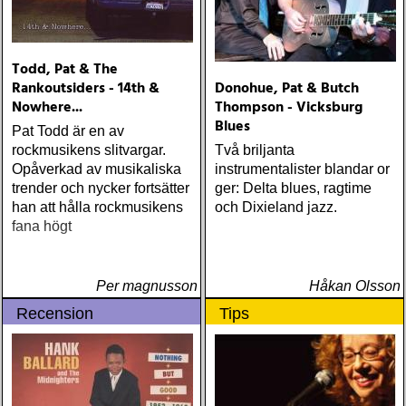
Todd, Pat & The
Rankoutsiders - 14th &
Donohue, Pat & Butch
Nowhere...
Thompson - Vicksburg
Blues
Pat Todd är en av
rockmusikens slitvargar.
Två briljanta
Opåverkad av musikaliska
instrumentalister blandar or
trender och nycker fortsätter
ger: Delta blues, ragtime
han att hålla rockmusikens
och Dixieland jazz.
fana högt
Per magnusson
Håkan Olsson
Recension
Tips