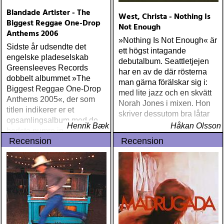
Blandade Artister - The
West, Christa - Nothing Is
Biggest Reggae One-Drop
Not Enough
Anthems 2006
»Nothing Is Not Enough« är
Sidste år udsendte det
ett högst intagande
engelske pladeselskab
debutalbum. Seattletjejen
Greensleeves Records
har en av de där rösterna
dobbelt albummet »The
man gärna förälskar sig i:
Biggest Reggae One-Drop
med lite jazz och en skvätt
Anthems 2005«, der som
Norah Jones i mixen. Hon
titlen indikerer er et
skriver dessutom bra låtar
opsamlingsalbum med de
Henrik Bæk
Håkan Olsson
bedste numre indenfor den
Recension
Recension
populære reggaestil kaldet
one-drop