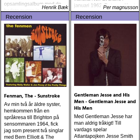
opsamlingsalbum med de
januari 1962. Det var säkert
Henrik Bæk
Per magnusson
bedste numre indenfor den
sant, i alla fall så pass tidigt
Recension
Recension
populære reggaestil kaldet
i karriären
one-drop
Gentleman Jesse and His
Fenman, The - Sunstroke
Men - Gentleman Jesse and
Av min två år äldre syster,
His Men
hemkommen från en
Med Gentleman Jesse har
språkresa till Brighton på
man aldrig tråkigt! Till
sensommaren 1964, fick
vardags spelar
jag som present två singlar
Atlantapojken Jesse Smith
med Bern Elliott & The