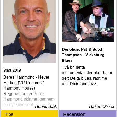
Donohue, Pat & Butch
Thompson - Vicksburg
Blues
Två briljanta
Bäst 2018
instrumentalister blandar or
Beres Hammond - Never
ger: Delta blues, ragtime
Ending (VP Records /
och Dixieland jazz.
Harmony House)
Reggaecrooner Beres
Hammond skinner igennem
på nyt suverænt album, der
Henrik Bæk
Håkan Olsson
måske er hans bedste
Tips
Recension
gennem tiderne