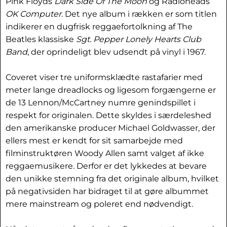
Pink Floyds
Dark Side Of The Moon
og Radioheads
OK Computer
. Det nye album i rækken er som titlen
indikerer en dugfrisk reggaefortolkning af The
Beatles klassiske
Sgt. Pepper Lonely Hearts Club
Band
, der oprindeligt blev udsendt på vinyl i 1967.
Coveret viser tre uniformsklædte rastafarier med
meter lange dreadlocks og ligesom forgængerne er
de 13 Lennon/McCartney numre genindspillet i
respekt for originalen. Dette skyldes i særdeleshed
den amerikanske producer Michael Goldwasser, der
ellers mest er kendt for sit samarbejde med
filminstruktøren Woody Allen samt valget af ikke
reggaemusikere. Derfor er det lykkedes at bevare
den unikke stemning fra det originale album, hvilket
på negativsiden har bidraget til at gøre albummet
mere mainstream og poleret end nødvendigt.