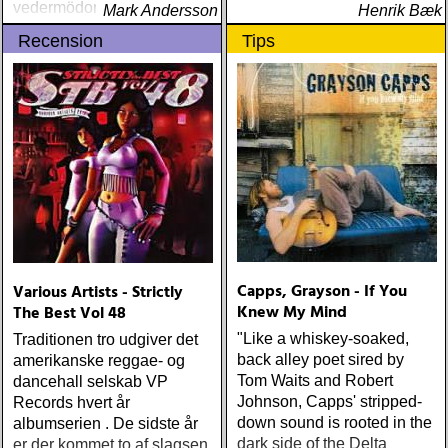
vedermödor och det
Mark Andersson
Henrik Bæk
manliga geniets kamp för
Recension
Tips
sin genialitet
Capps, Grayson - If You
Various Artists - Strictly
Knew My Mind
The Best Vol 48
"Like a whiskey-soaked,
Traditionen tro udgiver det
back alley poet sired by
amerikanske reggae- og
Tom Waits and Robert
dancehall selskab VP
Johnson, Capps' stripped-
Records hvert år
down sound is rooted in the
albumserien . De sidste år
dark side of the Delta
er der kommet to af slagsen