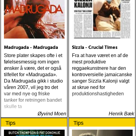
Madrugada - Madrugada
Sizzla - Crucial Times
Store plater skapes ofte i et
Fra at have været en af de
følelsesmessig rom ingen
mest produktive
ønsker å være, det er også
reggaekunstnere har den
tilfellet for «Madrugada».
kontroversielle jamaicanske
Da Madrugada gikk i studio
sanger Sizzla Kalonji valgt
våren 2007, vil jeg tro det
at skrue ned for
var med nye og friske
produktionshastigheden
tanker for retningen bandet
skulle ta
Øyvind Moen
Henrik Bæk
Tips
Tips