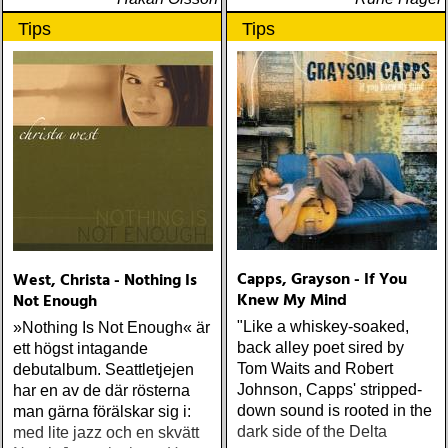
Tips
Tips
Capps, Grayson - If You
West, Christa - Nothing Is
Knew My Mind
Not Enough
"Like a whiskey-soaked,
»Nothing Is Not Enough« är
back alley poet sired by
ett högst intagande
Tom Waits and Robert
debutalbum. Seattletjejen
Johnson, Capps' stripped-
har en av de där rösterna
down sound is rooted in the
man gärna förälskar sig i:
dark side of the Delta
med lite jazz och en skvätt