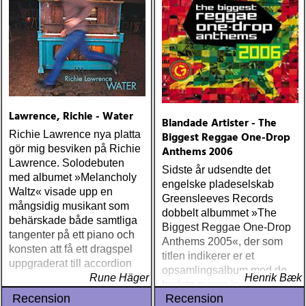
Lawrence, Richie - Water
Blandade Artister - The
Richie Lawrence nya platta
Biggest Reggae One-Drop
gör mig besviken på Richie
Anthems 2006
Lawrence. Solodebuten
Sidste år udsendte det
med albumet »Melancholy
engelske pladeselskab
Waltz« visade upp en
Greensleeves Records
mångsidig musikant som
dobbelt albummet »The
behärskade både samtliga
Biggest Reggae One-Drop
tangenter på ett piano och
Anthems 2005«, der som
konsten att få ett dragspel
titlen indikerer er et
uppgraderat till accordion
opsamlingsalbum med de
Rune Häger
Henrik Bæk
bedste numre indenfor den
Recension
Recension
populære reggaestil kaldet