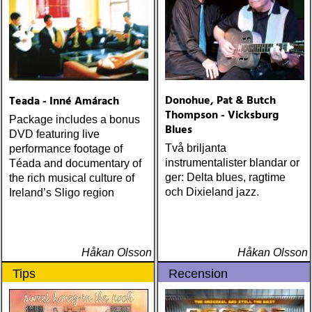
Donohue, Pat & Butch
Teada - Inné Amárach
Thompson - Vicksburg
Package includes a bonus
Blues
DVD featuring live
Två briljanta
performance footage of
instrumentalister blandar or
Téada and documentary of
ger: Delta blues, ragtime
the rich musical culture of
och Dixieland jazz.
Ireland’s Sligo region
Håkan Olsson
Håkan Olsson
Tips
Recension