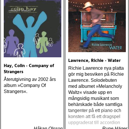
Lawrence, Richie - Water
Hay, Colin - Company of
Richie Lawrence nya platta
Strangers
gör mig besviken på Richie
Återutgivning av 2002 års
Lawrence. Solodebuten
album »Company Of
med albumet »Melancholy
Strangers«.
Waltz« visade upp en
mångsidig musikant som
behärskade både samtliga
tangenter på ett piano och
konsten att få ett dragspel
uppgraderat till accordion
Håkan Olsson
Rune Häger