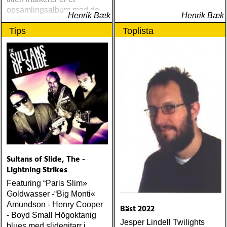
opsamlingsalbum med de
Henrik Bæk
Henrik Bæk
bedste numre indenfor den
Tips
Toplista
populære reggaestil kaldet
one-drop
Sultans of Slide, The -
Lightning Strikes
Featuring “Paris Slim»
Goldwasser -“Big Monti«
Amundson - Henry Cooper
Bäst 2022
- Boyd Small Högoktanig
Jesper Lindell Twilights
blues med slidegitarr i