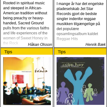
Rooted in spiritual music
I mange år har det engelske
and steeped in African-
pladeselskab Jet Star
American tradition without
Records gjort de bedste
being preachy or heavy-
singler indenfor reggae
handed, Sacred Ground
musikken tilgængelige på
pulls from the various faiths
det populære
and life experiences of the
opsamlingsalbum kaldet
women of Sweet Honey in
Reggae Hits
the Rock
Håkan Olsson
Henrik Bæk
Tips
Tips