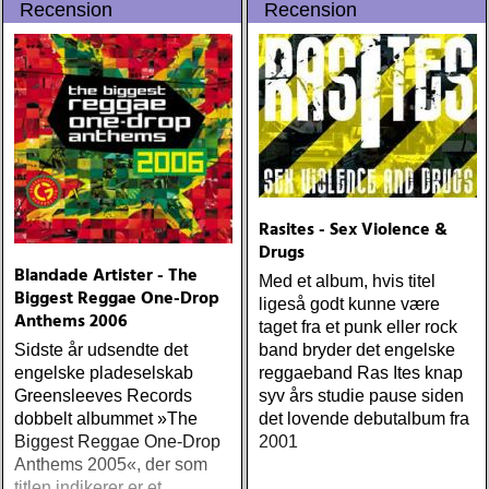
Recension
Recension
Rasites - Sex Violence &
Drugs
Blandade Artister - The
Med et album, hvis titel
Biggest Reggae One-Drop
ligeså godt kunne være
Anthems 2006
taget fra et punk eller rock
Sidste år udsendte det
band bryder det engelske
engelske pladeselskab
reggaeband Ras Ites knap
Greensleeves Records
syv års studie pause siden
dobbelt albummet »The
det lovende debutalbum fra
Biggest Reggae One-Drop
2001
Anthems 2005«, der som
titlen indikerer er et