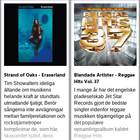
one-drop
Strand of Oaks - Eraserland
Blandade Artister - Reggae
Hits Vol. 37
Tim Showalters ideliga
ältande om musikens
I mange år har det engelske
helande kraft är stundtals
pladeselskab Jet Star
utmattande tjatigt. Berör
Records gjort de bedste
sångerna inte avvägningar
singler indenfor reggae
mellan familjerelationer och
musikken tilgængelige på
rockstjärnetroper
det populære
komplicerar de, som här,
opsamlingsalbum kaldet
skapandet självt, dess
Reggae Hits