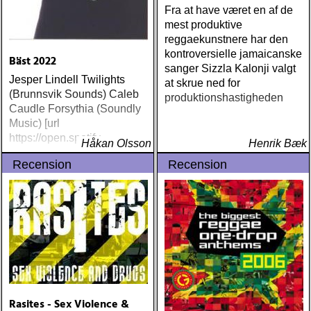
Fra at have været en af de
mest produktive
reggaekunstnere har den
kontroversielle jamaicanske
Bäst 2022
sanger Sizzla Kalonji valgt
Jesper Lindell Twilights
at skrue ned for
(Brunnsvik Sounds) Caleb
produktionshastigheden
Caudle Forsythia (Soundly
Music) [url
https://open.spotify
Håkan Olsson
Henrik Bæk
Recension
Recension
Rasites - Sex Violence &