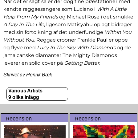
Når det er sagt så er der dog fine præstationer med
kendte reggaesangere som Luciano i
With A Little
Help From My Friends
og Michael Rose i det smukke
A Day In The Life
, ligesom Matisyahu oplagt bidrager
med sin fortolkning af det underfundige
Within You
Without You
. Reggae crooner Frankie Paul er oppe
og flyve med
Lucy In The Sky With Diamonds
og de
jamaicanske diamanter The Mighty Diamonds
leverer en solid cover på
Getting Better
.
Skrivet av Henrik Bæk
Various Artists
9 olika inlägg
Recension
Recension