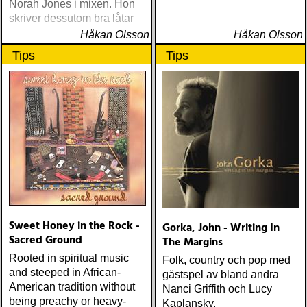
Norah Jones i mixen. Hon
skriver dessutom bra låtar
Håkan Olsson
Håkan Olsson
Tips
Tips
Sweet Honey in the Rock -
Gorka, John - Writing In
Sacred Ground
The Margins
Rooted in spiritual music
Folk, country och pop med
and steeped in African-
gästspel av bland andra
American tradition without
Nanci Griffith och Lucy
being preachy or heavy-
Kaplansky.