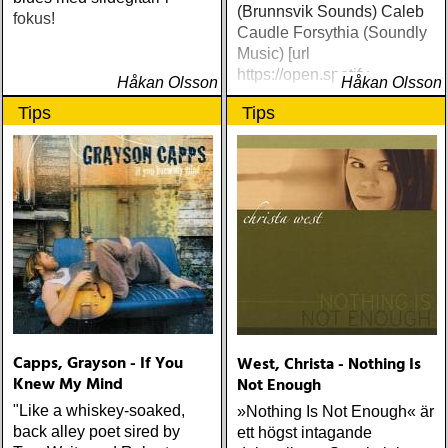
(Brunnsvik Sounds) Caleb
fokus!
Caudle Forsythia (Soundly
Music) [url
https://open.spotify
Håkan Olsson
Håkan Olsson
Tips
Tips
Capps, Grayson - If You
West, Christa - Nothing Is
Knew My Mind
Not Enough
"Like a whiskey-soaked,
»Nothing Is Not Enough« är
back alley poet sired by
ett högst intagande