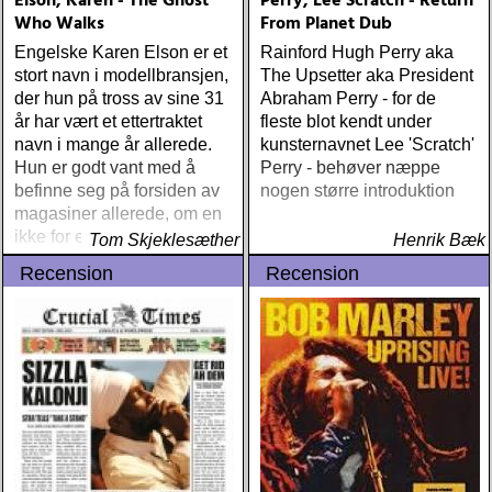
Elson, Karen - The Ghost
Perry, Lee Scratch - Return
Who Walks
From Planet Dub
Engelske Karen Elson er et
Rainford Hugh Perry aka
stort navn i modellbransjen,
The Upsetter aka President
der hun på tross av sine 31
Abraham Perry - for de
år har vært et ettertraktet
fleste blot kendt under
navn i mange år allerede.
kunsternavnet Lee 'Scratch'
Hun er godt vant med å
Perry - behøver næppe
befinne seg på forsiden av
nogen større introduktion
magasiner allerede, om en
ikke for egne kunstneriske
Tom Skjeklesæther
Henrik Bæk
prestasjoner
Recension
Recension