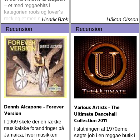
– et med reggaehits i
kategorien roots og lover’s
rock og et med nyt indenfor
Henrik Bæk
Håkan Olsson
dancehallgenren
Recension
Recension
Dennis Alcapone - Forever
Various Artists - The
Version
Ultimate Dancehall
Collection 2011
I 1969 skete der en række
musikalske forandringer på
I slutningen af 1970erne
Jamaica, hvor musikken
søgte job i en reggae butik i