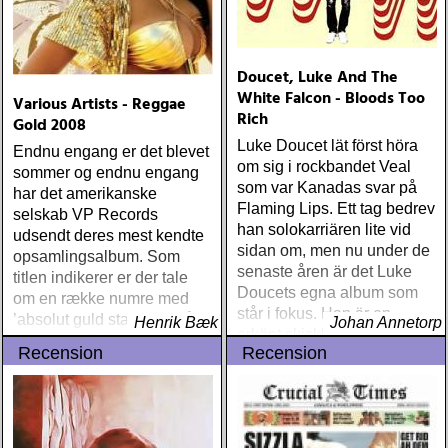
Doucet, Luke And The
White Falcon - Bloods Too
Various Artists - Reggae
Rich
Gold 2008
Luke Doucet lät först höra
Endnu engang er det blevet
om sig i rockbandet Veal
sommer og endnu engang
som var Kanadas svar på
har det amerikanske
Flaming Lips. Ett tag bedrev
selskab VP Records
han solokarriären lite vid
udsendt deres mest kendte
sidan om, men nu under de
opsamlingsalbum. Som
senaste åren är det Luke
titlen indikerer er der tale
Doucets egna album som
om en række numre med
står i fokus. Han är en
’absolut guld status’og på
Henrik Bæk
Johan Annetorp
erkänt skicklig gitarrist
albummet finder man 16
Recension
Recension
hemma i Kanada och har
numre indenfor reggae
bl.a
kategorierne dancehall og
roots