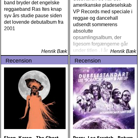
band bryder det engelske
amerikanske pladeselskab
reggaeband Ras Ites knap
VP Records med speciale i
syv års studie pause siden
reggae og dancehall
det lovende debutalbum fra
udsendt sommerens
2001
absolutte
opsamlingsalbum, der
ligesom forgængerne går
under titlen . I årets
Henrik Bæk
Henrik Bæk
skikkelse bydes der på 11
Recension
Recension
dancehall numre og 7
numre i reggae takt