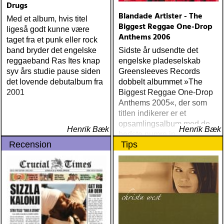
Drugs
Blandade Artister - The
Med et album, hvis titel
Biggest Reggae One-Drop
ligeså godt kunne være
Anthems 2006
taget fra et punk eller rock
band bryder det engelske
Sidste år udsendte det
reggaeband Ras Ites knap
engelske pladeselskab
syv års studie pause siden
Greensleeves Records
det lovende debutalbum fra
dobbelt albummet »The
2001
Biggest Reggae One-Drop
Anthems 2005«, der som
titlen indikerer er et
opsamlingsalbum med de
Henrik Bæk
Henrik Bæk
bedste numre indenfor den
Recension
Tips
populære reggaestil kaldet
one-drop