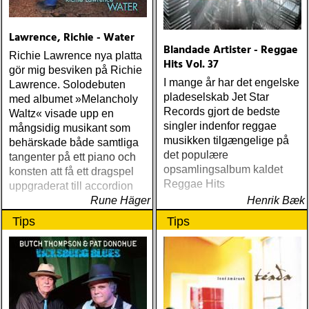
Lawrence, Richie - Water
Blandade Artister - Reggae
Richie Lawrence nya platta
Hits Vol. 37
gör mig besviken på Richie
I mange år har det engelske
Lawrence. Solodebuten
pladeselskab Jet Star
med albumet »Melancholy
Records gjort de bedste
Waltz« visade upp en
singler indenfor reggae
mångsidig musikant som
musikken tilgængelige på
behärskade både samtliga
det populære
tangenter på ett piano och
opsamlingsalbum kaldet
konsten att få ett dragspel
Reggae Hits
uppgraderat till accordion
Rune Häger
Henrik Bæk
Tips
Tips