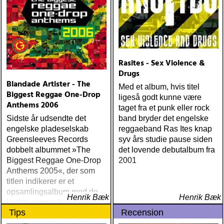
Rasites - Sex Violence &
Drugs
Blandade Artister - The
Med et album, hvis titel
Biggest Reggae One-Drop
ligeså godt kunne være
Anthems 2006
taget fra et punk eller rock
Sidste år udsendte det
band bryder det engelske
engelske pladeselskab
reggaeband Ras Ites knap
Greensleeves Records
syv års studie pause siden
dobbelt albummet »The
det lovende debutalbum fra
Biggest Reggae One-Drop
2001
Anthems 2005«, der som
titlen indikerer er et
opsamlingsalbum med de
Henrik Bæk
Henrik Bæk
bedste numre indenfor den
Tips
Recension
populære reggaestil kaldet
one-drop