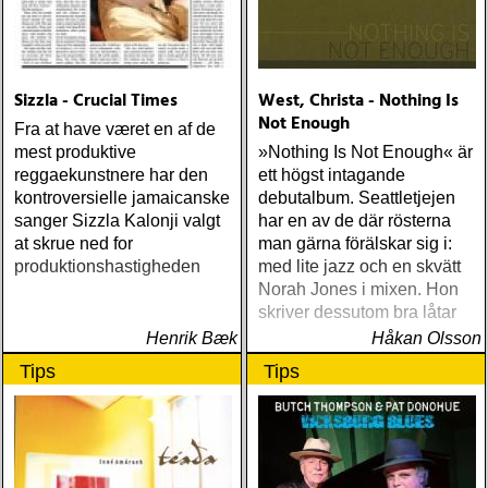
Sizzla - Crucial Times
West, Christa - Nothing Is
Not Enough
Fra at have været en af de
mest produktive
»Nothing Is Not Enough« är
reggaekunstnere har den
ett högst intagande
kontroversielle jamaicanske
debutalbum. Seattletjejen
sanger Sizzla Kalonji valgt
har en av de där rösterna
at skrue ned for
man gärna förälskar sig i:
produktionshastigheden
med lite jazz och en skvätt
Norah Jones i mixen. Hon
skriver dessutom bra låtar
Henrik Bæk
Håkan Olsson
Tips
Tips