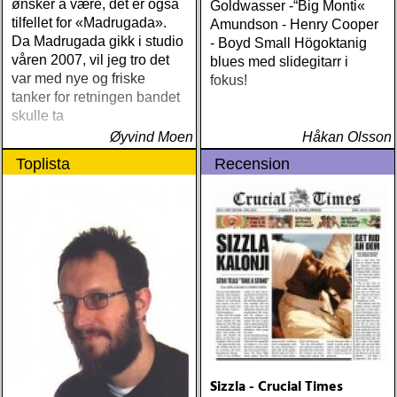
ønsker å være, det er også
Goldwasser -“Big Monti«
tilfellet for «Madrugada».
Amundson - Henry Cooper
Da Madrugada gikk i studio
- Boyd Small Högoktanig
våren 2007, vil jeg tro det
blues med slidegitarr i
var med nye og friske
fokus!
tanker for retningen bandet
skulle ta
Øyvind Moen
Håkan Olsson
Toplista
Recension
Sizzla - Crucial Times