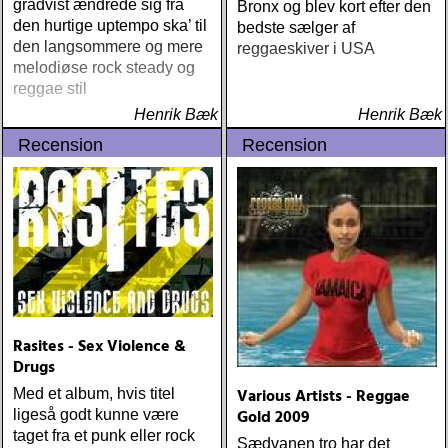
gradvist ændrede sig fra
Bronx og blev kort efter den
den hurtige uptempo ska’ til
bedste sælger af
den langsommere og mere
reggaeskiver i USA
melodiøse rock steady og
reggae stil
Henrik Bæk
Henrik Bæk
Recension
Recension
Rasites - Sex Violence &
Drugs
Various Artists - Reggae
Med et album, hvis titel
Gold 2009
ligeså godt kunne være
taget fra et punk eller rock
Sædvanen tro har det