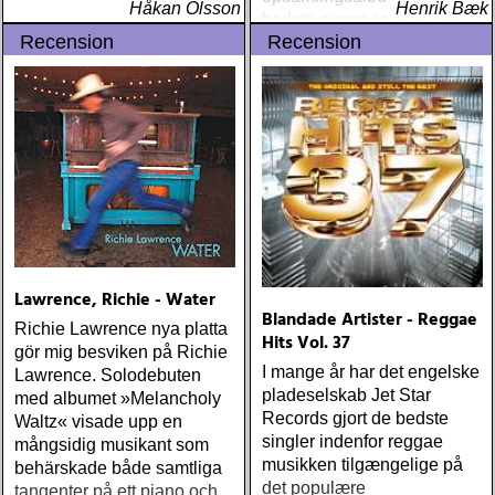
Håkan Olsson
Henrik Bæk
bedste numre indenfor den
Recension
Recension
populære reggaestil kaldet
one-drop
Lawrence, Richie - Water
Blandade Artister - Reggae
Richie Lawrence nya platta
Hits Vol. 37
gör mig besviken på Richie
I mange år har det engelske
Lawrence. Solodebuten
pladeselskab Jet Star
med albumet »Melancholy
Records gjort de bedste
Waltz« visade upp en
singler indenfor reggae
mångsidig musikant som
musikken tilgængelige på
behärskade både samtliga
det populære
tangenter på ett piano och