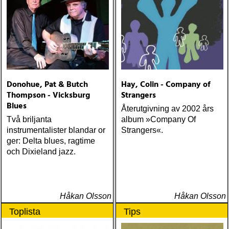
darwin' (the low anthem) 6
Donohue, Pat & Butch
Hay, Colin - Company of
Thompson - Vicksburg
Strangers
Blues
Återutgivning av 2002 års
Två briljanta
album »Company Of
instrumentalister blandar or
Strangers«.
ger: Delta blues, ragtime
och Dixieland jazz.
Håkan Olsson
Håkan Olsson
Toplista
Tips