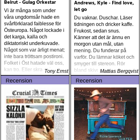
Beirut - Gulag Orkestar
Andrews, Kyle - Find love,
let go
Vi är många som under
våra ungdomsår hade en
Du vaknar. Duschar. Läser
svårförklarad faiblesse för
tidningen och dricker kaffe.
Östeuropa. Något lockade i
Frukost, sedan snus.
det karga, kalla och
Känner att det är ännu en
diktatoriskt underkuvade.
morgon utan mål, utan
Något som var ärligt menat;
mening. Du funderar på
inte bara tröttsam postironi.
varför. Du lämnar köket och
Folket i Öst hatade väl oss,
smyger till stereon. Rör
kan tro. Eller skrattade
bland skivorna som kommit
Tony Ernst
Mattias Bergqvist
åtminstone åt oss
med posten
Recension
Recension