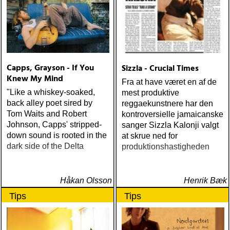
Women (Rootsy) Rokia
Traoré Beautiful Africa
(Nonesuch) Sam Baker Say
Grace (Sam Baker Music)
Guy Clark My Favorite
Picture Of You (Dualtone)
Capps, Grayson - If You
Sizzla - Crucial Times
Richard Lindgren Driftwood
Knew My Mind
(Rootsy) Chip Taylor Block
Fra at have været en af de
Out The Sirens Of This
"Like a whiskey-soaked,
mest produktive
Lonely World (Trainwreck)
back alley poet sired by
reggaekunstnere har den
Nick Cave & The Bad
Tom Waits and Robert
kontroversielle jamaicanske
Seeds Push The Sky Away
Johnson, Capps' stripped-
sanger Sizzla Kalonji valgt
(Bad Seed) Andi Almqvist
down sound is rooted in the
at skrue ned for
Warsaw Holiday (Rootsy)
dark side of the Delta
produktionshastigheden
Townes Van Zandt
Sunshine Boy: The
Unheard Studio Sessions &
Håkan Olsson
Henrik Bæk
Demos 1971-1972
Tips
Tips
(Omnivore) Naturligtvis
borde alla årets Rootsy-
plattor vara med på listan,