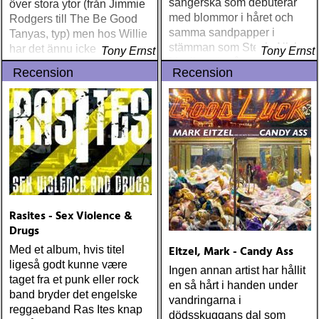
sångerska som debuterar
över stora ytor (från Jimmie
med blommor i håret och
Rodgers till The Be Good
samma sandpapper i
Tanyas, typ) men hos Willie
stämman som Stevie Nicks.
har det ännu icke landat
Tony Ernst
Tony Ernst
Musiken är någon sorts
Recension
Recension
kammarpop, med inslag av
folk och visa
Rasites - Sex Violence &
Drugs
Eitzel, Mark - Candy Ass
Med et album, hvis titel
ligeså godt kunne være
Ingen annan artist har hållit
taget fra et punk eller rock
en så hårt i handen under
band bryder det engelske
vandringarna i
reggaeband Ras Ites knap
dödsskuggans dal som