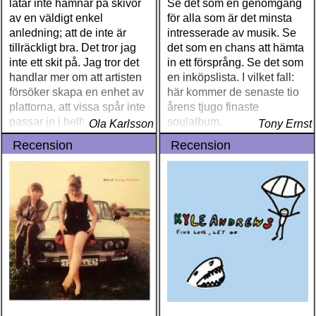
låtar inte hamnar på skivor
Se det som en genomgång
av en väldigt enkel
för alla som är det minsta
anledning; att de inte är
intresserade av musik. Se
tillräckligt bra. Det tror jag
det som en chans att hämta
inte ett skit på. Jag tror det
in ett försprång. Se det som
handlar mer om att artisten
en inköpslista. I vilket fall:
försöker skapa en enhet av
här kommer de senaste tio
plattorna, att vissa spår inte
årens tjugo finaste
passar in i helheten av
soulalbum.
Ola Karlsson
Tony Ernst
skilda orsaker
Recension
Recension