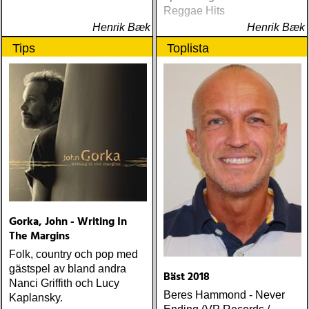
Sunshine Boy: The
Reggae Hits
Unheard Studio Sessions &
Henrik Bæk
Henrik Bæk
Demos 1971-1972
Tips
Toplista
(Omnivore) Naturligtvis
borde alla årets Rootsy-
plattor vara med på listan,
men jag har istället valt att
bara lista de plattor jag
lyssnat på väsentligt mycket
mer än vad tjänsten kräver
Gorka, John - Writing In
The Margins
Folk, country och pop med
gästspel av bland andra
Bäst 2018
Nanci Griffith och Lucy
Beres Hammond - Never
Kaplansky.