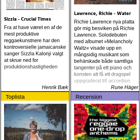
Lawrence, Richie - Water
Sizzla - Crucial Times
Richie Lawrence nya platta
Fra at have været en af de
gör mig besviken på Richie
mest produktive
Lawrence. Solodebuten
reggaekunstnere har den
med albumet »Melancholy
kontroversielle jamaicanske
Waltz« visade upp en
sanger Sizzla Kalonji valgt
mångsidig musikant som
at skrue ned for
behärskade både samtliga
produktionshastigheden
tangenter på ett piano och
konsten att få ett dragspel
uppgraderat till accordion
Henrik Bæk
Rune Häger
Toplista
Recension