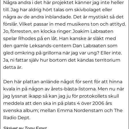
Några andra i det här projektet känner jag inte heller
till. Jag har aldrig hört talas om skivbolaget eller
några av de andra inblandade. Det är mystiskt så det
förslår. Vilket passar in med musikens ton och attityd.
Jo, förresten, en klocka ringer: Joakim Labraaten
spelar Rhodes på en låt. Han kanske är släkt med
den gamle Leksands-centern Dan Labraaten som
gled omkring på grillorna när jag var ung? Eller inte.
Ja, ni fattar själv hur bortom det kändas territorium
detta är.
Den här plattan anlände något för sent för att hinna
kvala in på någon av årets-bästa-listorna. Men nu när
jag lyssnat ikapp så kan jag ju för protokollets skull
meddela att den ska in på plats 4 över 2006 års
svenska album; mellan Emma Nordenstam och The
Radio Dept.
Skrivet av Tony Ernst