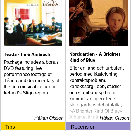
men jag har istället valt att
bara lista de plattor jag
lyssnat på väsentligt mycket
mer än vad tjänsten kräver
Nordgarden - A Brighter
Teada - Inné Amárach
Kind of Blue
Package includes a bonus
Efter en lång och turbulent
DVD featuring live
period med låtskrivning,
performance footage of
kontraktsproblem,
Téada and documentary of
kärlekssorg, jobb, studier
the rich musical culture of
och stämbandsprblem
Ireland’s Sligo region
kommer äntligen Terje
Nordgardens debutplatta,
»A Brighter Kind Of Blue«.
Albumet är nära, enkelt och
Håkan Olsson
Håkan Olsson
ärligt och handlar om
Tips
Recension
upplevelser och historier