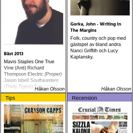
Gorka, John - Writing In
The Margins
Folk, country och pop med
gästspel av bland andra
Nanci Griffith och Lucy
Bäst 2013
Kaplansky.
Mavis Staples One True
Vine (Anti) Richard
Thompson Electric (Proper)
Jason Isbell Southeastern
(Thirty Tigers) Danny and
Håkan Olsson
Håkan Olsson
the Champions of the World
Tips
Recension
Stay True (Loose) Slow Fox
Just Like the Birds (Rootsy)
Steve Earle The Low
Highway (New West) Bob
Dylan Another Self Portrait
(Columbia) Halden Electric