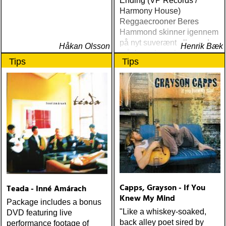
Ending (VP Records /
Harmony House)
Reggaecrooner Beres
Hammond skinner igennem
på nyt suverænt album, der
Håkan Olsson
Henrik Bæk
måske er hans bedste
Tips
Tips
gennem tiderne
Capps, Grayson - If You
Teada - Inné Amárach
Knew My Mind
Package includes a bonus
"Like a whiskey-soaked,
DVD featuring live
back alley poet sired by
performance footage of