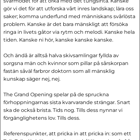
svårmodet för att orka med det tungsinta. Kanske
gör vi det för att utforska vårt inres landskap; lära oss
saker; komma underfund med människans svårlösta
problem. Kanske är det bara mänskligt att försöka
ringa in livets gåtor via rytm och melodi. Kanske hela
tiden. Kanske ni hör, kanske kanske kanske.
Och ändå är alltså halva skivsamlingar fyllda av
sorgsna män och kvinnor som pillar på sårskorpan
fastän såväl farbror doktorn som all mänsklig
kunskap säger nej, nej.
The Grand Opening spelar på de spruckna
förhoppningarnas sista kvarvarande strängar. Snart
ska de också brista. Tids nog. Tills dess nynnar vi
förgänglighetens lov. Tills dess.
Referenspunkter, att pricka in att pricka in: som ett