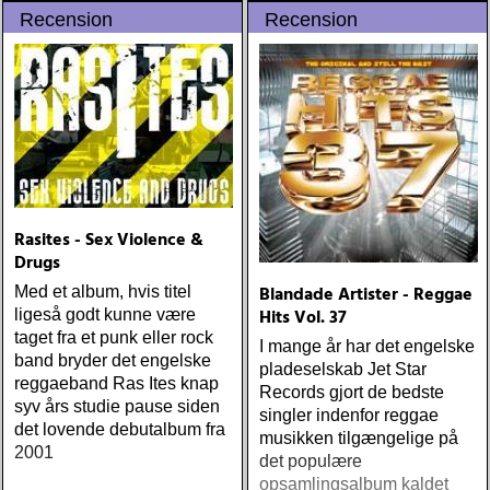
the Champions of the World
Recension
Recension
Stay True (Loose) Slow Fox
Just Like the Birds (Rootsy)
Steve Earle The Low
Highway (New West) Bob
Dylan Another Self Portrait
(Columbia) Halden Electric
Women (Rootsy) Rokia
Traoré Beautiful Africa
(Nonesuch) Sam Baker Say
Grace (Sam Baker Music)
Rasites - Sex Violence &
Guy Clark My Favorite
Drugs
Picture Of You (Dualtone)
Blandade Artister - Reggae
Med et album, hvis titel
Richard Lindgren Driftwood
Hits Vol. 37
ligeså godt kunne være
(Rootsy) Chip Taylor Block
taget fra et punk eller rock
Out The Sirens Of This
I mange år har det engelske
band bryder det engelske
Lonely World (Trainwreck)
pladeselskab Jet Star
reggaeband Ras Ites knap
Nick Cave & The Bad
Records gjort de bedste
syv års studie pause siden
Seeds Push The Sky Away
singler indenfor reggae
det lovende debutalbum fra
(Bad Seed) Andi Almqvist
musikken tilgængelige på
2001
Warsaw Holiday (Rootsy)
det populære
Townes Van Zandt
opsamlingsalbum kaldet