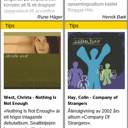
opsamlingsalbum kaldet
konsten att få ett dragspel
Reggae Hits
uppgraderat till accordion
Rune Häger
Henrik Bæk
Tips
Tips
West, Christa - Nothing Is
Hay, Colin - Company of
Not Enough
Strangers
»Nothing Is Not Enough« är
Återutgivning av 2002 års
ett högst intagande
album »Company Of
debutalbum. Seattletjejen
Strangers«.