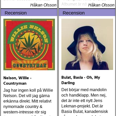
Albumet är nära, enkelt och
Håkan Olsson
Håkan Olsson
ärligt och handlar om
Recension
Recension
upplevelser och historier
från en ung mans liv
Bulat, Basia - Oh, My
Nelson, Willie -
Darling
Countryman
Det börjar med mandolin
Jag har ingen koll på Willie
och handklapp. Men nej,
Nelson. Det vill jag gärna
det är inte ett nytt Jens
erkänna direkt. Mitt relativt
Lekman-projekt. Det är
nymornade country &
Basia Bulat, kanadensisk
western-intresse rör sig