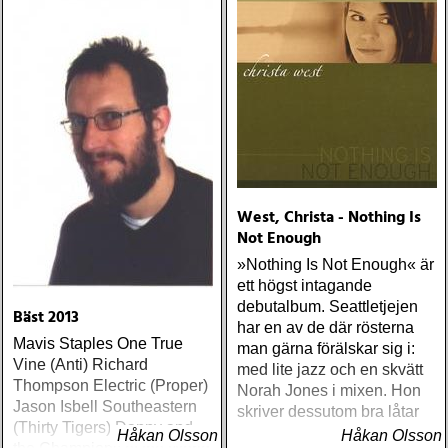
West, Christa - Nothing Is
Not Enough
»Nothing Is Not Enough« är
ett högst intagande
debutalbum. Seattletjejen
Bäst 2013
har en av de där rösterna
Mavis Staples One True
man gärna förälskar sig i:
Vine (Anti) Richard
med lite jazz och en skvätt
Thompson Electric (Proper)
Norah Jones i mixen. Hon
Jason Isbell Southeastern
skriver dessutom bra låtar
(Thirty Tigers) Danny and
Håkan Olsson
Håkan Olsson