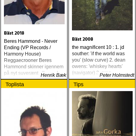
Bäst 2018
Bäst 2008
Beres Hammond - Never
the magnificent 10 : 1. jd
Ending (VP Records /
souther: 'if the world was
Harmony House)
you' (slow curve) 2. dean
Reggaecrooner Beres
owens: 'whiskey hearts'
Hammond skinner igennem
(navigator) 3. greg
på nyt suverænt album, der
Henrik Bæk
Peter Holmstedt
copeland: 'diana & james'
måske er hans bedste
Toplista
Tips
(inside) 4. alejandro
gennem tiderne
escovedo: 'real animal'
(back porch) 5. the low
anthem: 'oh my god, charlie
darwin' (the low anthem) 6