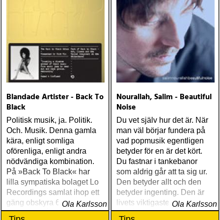
Blandade Artister - Back To
Nourallah, Salim - Beautiful
Black
Noise
Politisk musik, ja. Politik.
Du vet själv hur det är. När
Och. Musik. Denna gamla
man väl börjar fundera på
kära, enligt somliga
vad popmusik egentligen
oförenliga, enligt andra
betyder för en är det kört.
nödvändiga kombination.
Du fastnar i tankebanor
På »Back To Black« har
som aldrig går att ta sig ur.
lilla sympatiska bolaget Lo
Den betyder allt och den
Recordings samlat ihop ett
betyder ingenting. Den är
gäng obskyra 60- och 70-
livets viktigaste
Ola Karlsson
Ola Karlsson
talspärlor från det svarta
beståndsdel, du kan inte
Tips
Tips