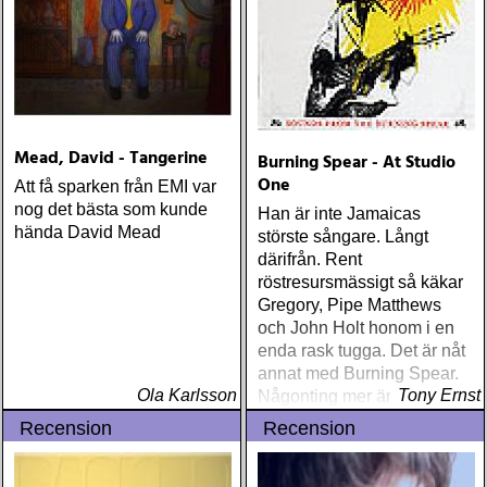
Mead, David - Tangerine
Burning Spear - At Studio
One
Att få sparken från EMI var
nog det bästa som kunde
Han är inte Jamaicas
hända David Mead
störste sångare. Långt
därifrån. Rent
röstresursmässigt så käkar
Gregory, Pipe Matthews
och John Holt honom i en
enda rask tugga. Det är nåt
annat med Burning Spear.
Ola Karlsson
Tony Ernst
Någonting mer än rösten.
Konsekvens, integritet,
Recension
Recension
ärlighet