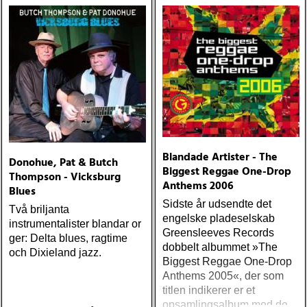
från en ung mans liv
Blandade Artister - The
Donohue, Pat & Butch
Biggest Reggae One-Drop
Thompson - Vicksburg
Anthems 2006
Blues
Sidste år udsendte det
Två briljanta
engelske pladeselskab
instrumentalister blandar or
Greensleeves Records
ger: Delta blues, ragtime
dobbelt albummet »The
och Dixieland jazz.
Biggest Reggae One-Drop
Anthems 2005«, der som
titlen indikerer er et
opsamlingsalbum med de