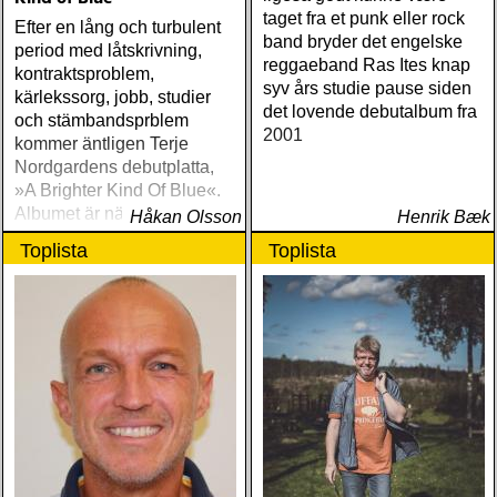
taget fra et punk eller rock
Efter en lång och turbulent
band bryder det engelske
period med låtskrivning,
reggaeband Ras Ites knap
kontraktsproblem,
syv års studie pause siden
kärlekssorg, jobb, studier
det lovende debutalbum fra
och stämbandsprblem
2001
kommer äntligen Terje
Nordgardens debutplatta,
»A Brighter Kind Of Blue«.
Albumet är nära, enkelt och
Håkan Olsson
Henrik Bæk
ärligt och handlar om
Toplista
Toplista
upplevelser och historier
från en ung mans liv