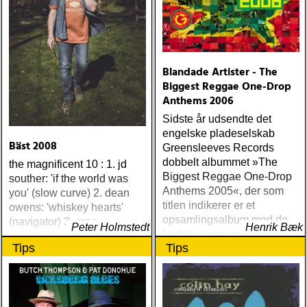
Blandade Artister - The
Biggest Reggae One-Drop
Anthems 2006
Sidste år udsendte det
engelske pladeselskab
Bäst 2008
Greensleeves Records
dobbelt albummet »The
the magnificent 10 : 1. jd
Biggest Reggae One-Drop
souther: 'if the world was
Anthems 2005«, der som
you' (slow curve) 2. dean
titlen indikerer er et
owens: 'whiskey hearts'
opsamlingsalbum med de
(navigator) 3. greg
Peter Holmstedt
Henrik Bæk
bedste numre indenfor den
copeland: 'diana & james'
Tips
Tips
populære reggaestil kaldet
(inside) 4. alejandro
one-drop
escovedo: 'real animal'
(back porch) 5. the low
anthem: 'oh my god, charlie