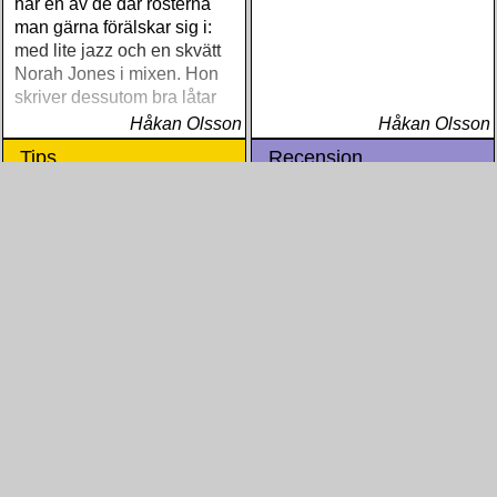
har en av de där rösterna
man gärna förälskar sig i:
med lite jazz och en skvätt
Norah Jones i mixen. Hon
skriver dessutom bra låtar
Håkan Olsson
Håkan Olsson
Tips
Recension
Lawrence, Richie - Water
Hay, Colin - Company of
Richie Lawrence nya platta
Strangers
gör mig besviken på Richie
Återutgivning av 2002 års
Lawrence. Solodebuten