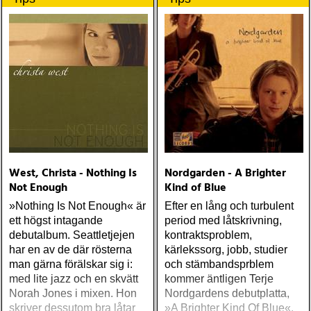
Amerikas bakgård
existera utan den
West, Christa - Nothing Is
Nordgarden - A Brighter
Not Enough
Kind of Blue
»Nothing Is Not Enough« är
Efter en lång och turbulent
ett högst intagande
period med låtskrivning,
debutalbum. Seattletjejen
kontraktsproblem,
har en av de där rösterna
kärlekssorg, jobb, studier
man gärna förälskar sig i:
och stämbandsprblem
med lite jazz och en skvätt
kommer äntligen Terje
Norah Jones i mixen. Hon
Nordgardens debutplatta,
skriver dessutom bra låtar
»A Brighter Kind Of Blue«.