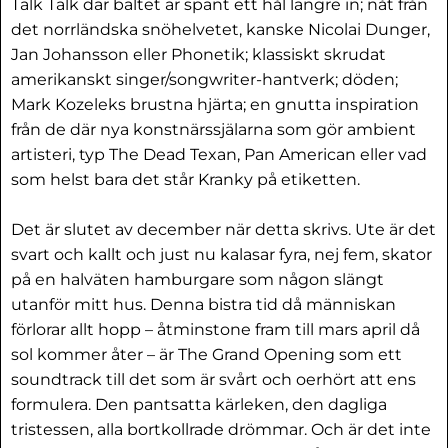
Talk Talk där bältet är spänt ett hål längre in; nåt från
det norrländska snöhelvetet, kanske Nicolai Dunger,
Jan Johansson eller Phonetik; klassiskt skrudat
amerikanskt singer/songwriter-hantverk; döden;
Mark Kozeleks brustna hjärta; en gnutta inspiration
från de där nya konstnärssjälarna som gör ambient
artisteri, typ The Dead Texan, Pan American eller vad
som helst bara det står Kranky på etiketten.
Det är slutet av december när detta skrivs. Ute är det
svart och kallt och just nu kalasar fyra, nej fem, skator
på en halväten hamburgare som någon slängt
utanför mitt hus. Denna bistra tid då människan
förlorar allt hopp – åtminstone fram till mars april då
sol kommer åter – är The Grand Opening som ett
soundtrack till det som är svårt och oerhört att ens
formulera. Den pantsatta kärleken, den dagliga
tristessen, alla bortkollrade drömmar. Och är det inte