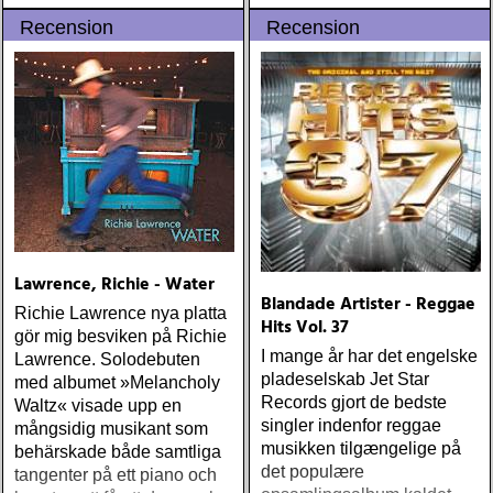
ärligt och handlar om
Recension
Recension
upplevelser och historier
från en ung mans liv
Lawrence, Richie - Water
Blandade Artister - Reggae
Richie Lawrence nya platta
Hits Vol. 37
gör mig besviken på Richie
I mange år har det engelske
Lawrence. Solodebuten
pladeselskab Jet Star
med albumet »Melancholy
Records gjort de bedste
Waltz« visade upp en
singler indenfor reggae
mångsidig musikant som
musikken tilgængelige på
behärskade både samtliga
det populære
tangenter på ett piano och