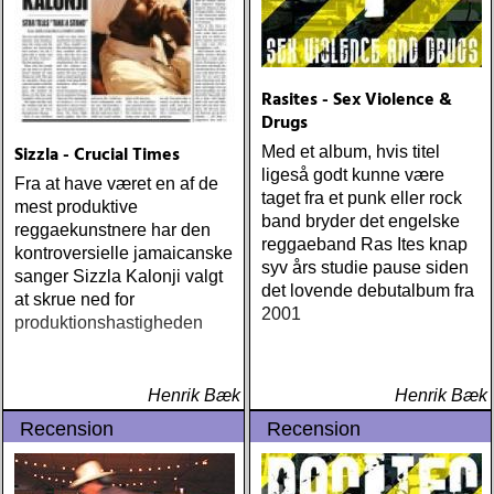
Rasites - Sex Violence &
Drugs
Sizzla - Crucial Times
Med et album, hvis titel
ligeså godt kunne være
Fra at have været en af de
taget fra et punk eller rock
mest produktive
band bryder det engelske
reggaekunstnere har den
reggaeband Ras Ites knap
kontroversielle jamaicanske
syv års studie pause siden
sanger Sizzla Kalonji valgt
det lovende debutalbum fra
at skrue ned for
2001
produktionshastigheden
Henrik Bæk
Henrik Bæk
Recension
Recension