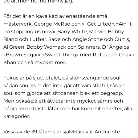
de är, men nu, nu minns jag.
För det är en kavalkad av enastående små
mästerverk. George McRae och »I Get Lifted«. »Ain´t
no stopping us now«. Barry White, Marvin, Bobby
Bland och Luther. Sade och Angie Stone och Curtis,
Al Green, Bobby Womack och Spinners. D´Ángelos
»Brown Sugar«, »Sweet Thing« med Rufus och Chaka
Khan och så mycket mer.
Fokus är på sjuttiotalet, på skönsvängande soul,
sådan soul som det inte går att vara still till, sådan
soul som gjorde att sittdansen blev ett begrepp.
Men också på ett åttiotal inte mycket sämre och
några av de bästa låtar som har kommit därefter, alla
kategorier.
Vissa av de 39 låtarna är självklara val. Andra inte.