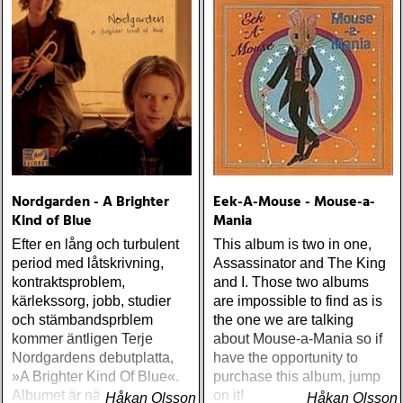
Nordgarden - A Brighter
Eek-A-Mouse - Mouse-a-
Kind of Blue
Mania
Efter en lång och turbulent
This album is two in one,
period med låtskrivning,
Assassinator and The King
kontraktsproblem,
and I. Those two albums
kärlekssorg, jobb, studier
are impossible to find as is
och stämbandsprblem
the one we are talking
kommer äntligen Terje
about Mouse-a-Mania so if
Nordgardens debutplatta,
have the opportunity to
»A Brighter Kind Of Blue«.
purchase this album, jump
Albumet är nära, enkelt och
on it!
Håkan Olsson
Håkan Olsson