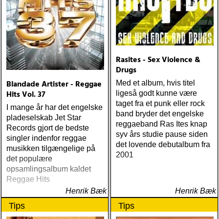
Rasites - Sex Violence &
Drugs
Blandade Artister - Reggae
Med et album, hvis titel
Hits Vol. 37
ligeså godt kunne være
taget fra et punk eller rock
I mange år har det engelske
band bryder det engelske
pladeselskab Jet Star
reggaeband Ras Ites knap
Records gjort de bedste
syv års studie pause siden
singler indenfor reggae
det lovende debutalbum fra
musikken tilgængelige på
2001
det populære
opsamlingsalbum kaldet
Reggae Hits
Henrik Bæk
Henrik Bæk
Tips
Tips