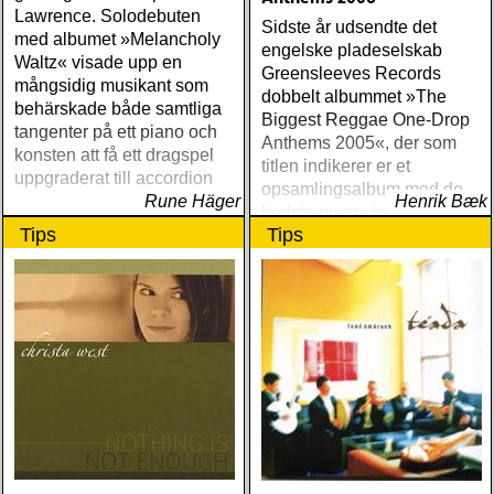
Lawrence. Solodebuten
Sidste år udsendte det
med albumet »Melancholy
engelske pladeselskab
Waltz« visade upp en
Greensleeves Records
mångsidig musikant som
dobbelt albummet »The
behärskade både samtliga
Biggest Reggae One-Drop
tangenter på ett piano och
Anthems 2005«, der som
konsten att få ett dragspel
titlen indikerer er et
uppgraderat till accordion
opsamlingsalbum med de
Rune Häger
Henrik Bæk
bedste numre indenfor den
Tips
Tips
populære reggaestil kaldet
one-drop