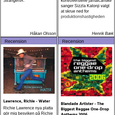
Strangers«.
kontroversielle jamaicanske
sanger Sizzla Kalonji valgt
at skrue ned for
produktionshastigheden
Håkan Olsson
Henrik Bæk
Recension
Recension
Lawrence, Richie - Water
Blandade Artister - The
Richie Lawrence nya platta
Biggest Reggae One-Drop
gör mig besviken på Richie
Anthems 2006