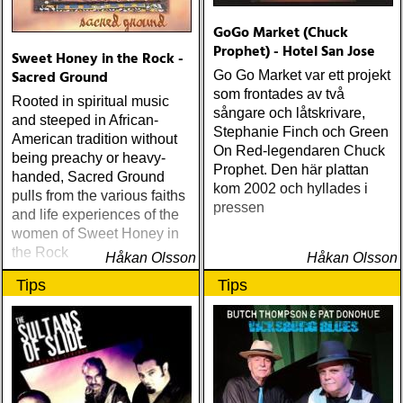
GoGo Market (Chuck
Prophet) - Hotel San Jose
Sweet Honey in the Rock -
Sacred Ground
Go Go Market var ett projekt
som frontades av två
Rooted in spiritual music
sångare och låtskrivare,
and steeped in African-
Stephanie Finch och Green
American tradition without
On Red-legendaren Chuck
being preachy or heavy-
Prophet. Den här plattan
handed, Sacred Ground
kom 2002 och hyllades i
pulls from the various faiths
pressen
and life experiences of the
women of Sweet Honey in
the Rock
Håkan Olsson
Håkan Olsson
Tips
Tips