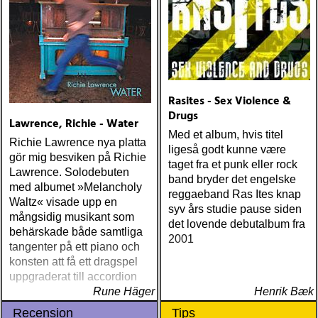
Rasites - Sex Violence &
Drugs
Lawrence, Richie - Water
Med et album, hvis titel
Richie Lawrence nya platta
ligeså godt kunne være
gör mig besviken på Richie
taget fra et punk eller rock
Lawrence. Solodebuten
band bryder det engelske
med albumet »Melancholy
reggaeband Ras Ites knap
Waltz« visade upp en
syv års studie pause siden
mångsidig musikant som
det lovende debutalbum fra
behärskade både samtliga
2001
tangenter på ett piano och
konsten att få ett dragspel
uppgraderat till accordion
Rune Häger
Henrik Bæk
Recension
Tips