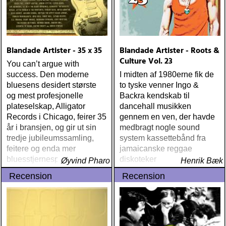
Blandade Artister - 35 x 35
Blandade Artister - Roots &
Culture Vol. 23
You can’t argue with
success. Den moderne
I midten af 1980erne fik de
bluesens desidert største
to tyske venner Ingo &
og mest profesjonelle
Backra kendskab til
plateselskap, Alligator
dancehall musikken
Records i Chicago, feirer 35
gennem en ven, der havde
år i bransjen, og gir ut sin
medbragt nogle sound
tredje jubileumssamling,
system kassettebånd fra
feitere og enda mer
jamaicanske reggae
bluesstjernespekket enn
diskoteker
Øyvind Pharo
Henrik Bæk
30-årssamlingen og 20-
Recension
Recension
årssamlingen