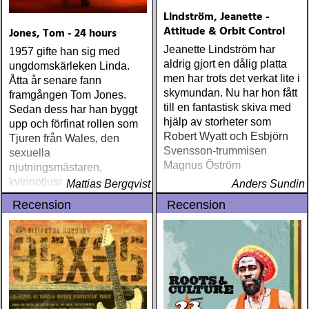
Lindström, Jeanette -
Attitude & Orbit Control
Jones, Tom - 24 hours
Jeanette Lindström har
1957 gifte han sig med
aldrig gjort en dålig platta
ungdomskärleken Linda.
men har trots det verkat lite i
Åtta år senare fann
skymundan. Nu har hon fått
framgången Tom Jones.
till en fantastisk skiva med
Sedan dess har han byggt
hjälp av storheter som
upp och förfinat rollen som
Robert Wyatt och Esbjörn
Tjuren från Wales, den
Svensson-trummisen
sexuella
Magnus Öström
njutningsmästaren,
kvinnotjusaren som inte kan
Mattias Bergqvist
Anders Sundin
få nog, mannen med hår på
Recension
Recension
bröstet och
passionsledaren i rösten