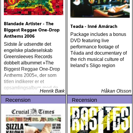
Blandade Artister - The
Teada - Inné Amárach
Biggest Reggae One-Drop
Package includes a bonus
Anthems 2006
DVD featuring live
Sidste år udsendte det
performance footage of
engelske pladeselskab
Téada and documentary of
Greensleeves Records
the rich musical culture of
dobbelt albummet »The
Ireland’s Sligo region
Biggest Reggae One-Drop
Anthems 2005«, der som
titlen indikerer er et
opsamlingsalbum med de
Henrik Bæk
Håkan Olsson
bedste numre indenfor den
Recension
Recension
populære reggaestil kaldet
one-drop