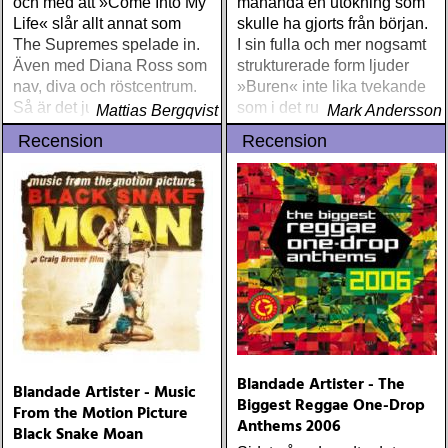
och med att »Come Into My
måhända en utökning som
Life« slår allt annat som
skulle ha gjorts från början.
The Supremes spelade in.
I sin fulla och mer nogsamt
Även med Diana Ross som
strukturerade form ljuder
nav, diva och röstcentrum.
»Buren« inte lika tvekande
Så är det ju naturligtvis inte
som i det rumphuggna
Mattias Bergqvist
Mark Andersson
kortformatet
Recension
Recension
Blandade Artister - The
Blandade Artister - Music
Biggest Reggae One-Drop
From the Motion Picture
Anthems 2006
Black Snake Moan