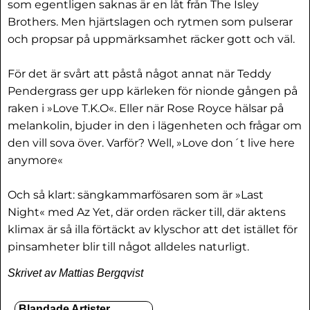
som egentligen saknas är en låt från The Isley
Brothers. Men hjärtslagen och rytmen som pulserar
och propsar på uppmärksamhet räcker gott och väl.
För det är svårt att påstå något annat när Teddy
Pendergrass ger upp kärleken för nionde gången på
raken i »Love T.K.O«. Eller när Rose Royce hälsar på
melankolin, bjuder in den i lägenheten och frågar om
den vill sova över. Varför? Well, »Love don´t live here
anymore«
Och så klart: sängkammarfösaren som är »Last
Night« med Az Yet, där orden räcker till, där aktens
klimax är så illa förtäckt av klyschor att det istället för
pinsamheter blir till något alldeles naturligt.
Skrivet av Mattias Bergqvist
Blandade Artister