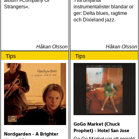
album »Company Of
Två briljanta
Strangers«.
instrumentalister blandar or
ger: Delta blues, ragtime
och Dixieland jazz.
Håkan Olsson
Håkan Olsson
Tips
Tips
GoGo Market (Chuck
Prophet) - Hotel San Jose
Nordgarden - A Brighter
Go Go Market var ett projekt