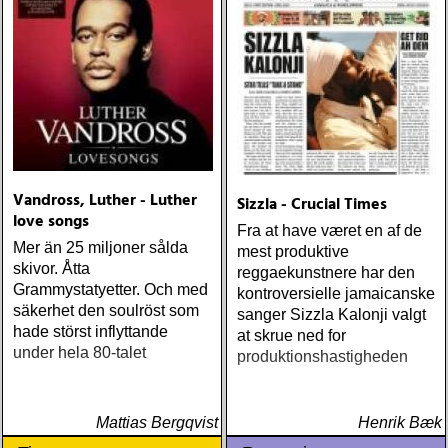
Vandross, Luther - Luther
Sizzla - Crucial Times
love songs
Fra at have været en af de
Mer än 25 miljoner sålda
mest produktive
skivor. Åtta
reggaekunstnere har den
Grammystatyetter. Och med
kontroversielle jamaicanske
säkerhet den soulröst som
sanger Sizzla Kalonji valgt
hade störst inflyttande
at skrue ned for
under hela 80-talet
produktionshastigheden
Mattias Bergqvist
Henrik Bæk