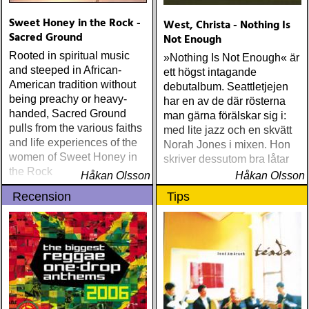
Sweet Honey in the Rock -
West, Christa - Nothing Is
Sacred Ground
Not Enough
Rooted in spiritual music
»Nothing Is Not Enough« är
and steeped in African-
ett högst intagande
American tradition without
debutalbum. Seattletjejen
being preachy or heavy-
har en av de där rösterna
handed, Sacred Ground
man gärna förälskar sig i:
pulls from the various faiths
med lite jazz och en skvätt
and life experiences of the
Norah Jones i mixen. Hon
women of Sweet Honey in
skriver dessutom bra låtar
the Rock
Håkan Olsson
Håkan Olsson
Recension
Tips