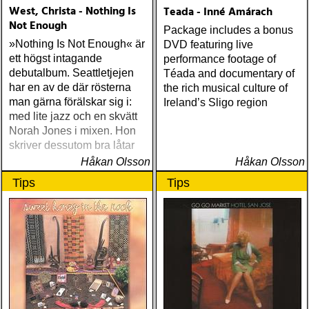
West, Christa - Nothing Is
Teada - Inné Amárach
Not Enough
Package includes a bonus
»Nothing Is Not Enough« är
DVD featuring live
ett högst intagande
performance footage of
debutalbum. Seattletjejen
Téada and documentary of
har en av de där rösterna
the rich musical culture of
man gärna förälskar sig i:
Ireland’s Sligo region
med lite jazz och en skvätt
Norah Jones i mixen. Hon
skriver dessutom bra låtar
Håkan Olsson
Håkan Olsson
Tips
Tips