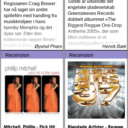
Sidste år udsendte det
Regissøren Craig Brewer
engelske pladeselskab
har nå laget sin andre
Greensleeves Records
spillefilm med handling fra
dobbelt albummet »The
musikkmiljøer i hans
Biggest Reggae One-Drop
hjemby Memphis og det
Anthems 2005«, der som
dype sør. Etter den
titlen indikerer er et
kritikerroste rapper-filmen
opsamlingsalbum med de
Hustle & Flow fra 2004
Øyvind Pharo
Henrik Bæk
bedste numre indenfor den
følger han i år opp med
Recension
Recension
populære reggaestil kaldet
bluesfilmen og
one-drop
psykodramaet Black Snake
Moan der Samuel L
Mitchell, Phillip - Pick Hit
Blandade Artister - Reggae