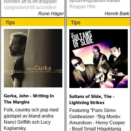
opsamlingsalbum kaldet
konsten att få ett dragspel
Reggae Hits
uppgraderat till accordion
Rune Häger
Henrik Bæk
Tips
Tips
Gorka, John - Writing In
Sultans of Slide, The -
The Margins
Lightning Strikes
Folk, country och pop med
Featuring “Paris Slim»
gästspel av bland andra
Goldwasser -“Big Monti«
Nanci Griffith och Lucy
Amundson - Henry Cooper
Kaplansky.
- Boyd Small Högoktanig