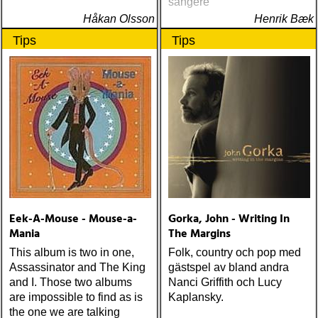
sangere
Håkan Olsson
Henrik Bæk
Tips
Tips
Eek-A-Mouse - Mouse-a-
Gorka, John - Writing In
Mania
The Margins
This album is two in one,
Folk, country och pop med
Assassinator and The King
gästspel av bland andra
and I. Those two albums
Nanci Griffith och Lucy
are impossible to find as is
Kaplansky.
the one we are talking