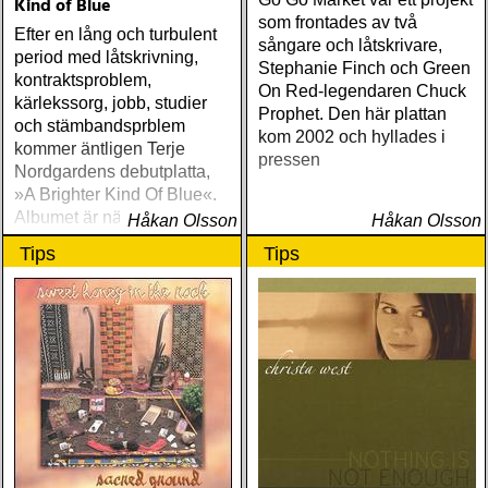
Kind of Blue
som frontades av två
Efter en lång och turbulent
sångare och låtskrivare,
period med låtskrivning,
Stephanie Finch och Green
kontraktsproblem,
On Red-legendaren Chuck
kärlekssorg, jobb, studier
Prophet. Den här plattan
och stämbandsprblem
kom 2002 och hyllades i
kommer äntligen Terje
pressen
Nordgardens debutplatta,
»A Brighter Kind Of Blue«.
Albumet är nära, enkelt och
Håkan Olsson
Håkan Olsson
ärligt och handlar om
Tips
Tips
upplevelser och historier
från en ung mans liv