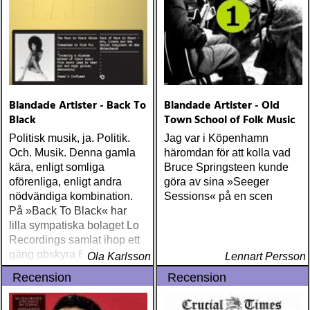
Blandade Artister - Back To
Blandade Artister - Old
Black
Town School of Folk Music
Politisk musik, ja. Politik.
Jag var i Köpenhamn
Och. Musik. Denna gamla
häromdan för att kolla vad
kära, enligt somliga
Bruce Springsteen kunde
oförenliga, enligt andra
göra av sina »Seeger
nödvändiga kombination.
Sessions« på en scen
På »Back To Black« har
lilla sympatiska bolaget Lo
Recordings samlat ihop ett
gäng obskyra 60- och 70-
Ola Karlsson
Lennart Persson
talspärlor från det svarta
Recension
Recension
Amerikas bakgård