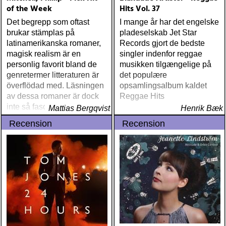
of the Week
Hits Vol. 37
Det begrepp som oftast
I mange år har det engelske
brukar stämplas på
pladeselskab Jet Star
latinamerikanska romaner,
Records gjort de bedste
magisk realism är en
singler indenfor reggae
personlig favorit bland de
musikken tilgængelige på
genretermer litteraturen är
det populære
överflödad med. Läsningen
opsamlingsalbum kaldet
av dessa romaner är dock
Reggae Hits
inte så fascinerande som
Mattias Bergqvist
Henrik Bæk
allt det som föregår
Recension
Recension
bläddrandet av bokens
sidor