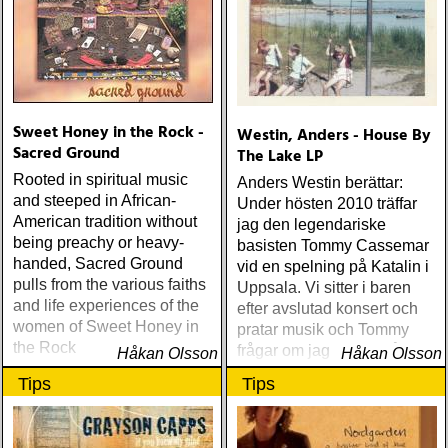
Sweet Honey in the Rock -
Westin, Anders - House By
Sacred Ground
The Lake LP
Rooted in spiritual music
Anders Westin berättar:
and steeped in African-
Under hösten 2010 träffar
American tradition without
jag den legendariske
being preachy or heavy-
basisten Tommy Cassemar
handed, Sacred Ground
vid en spelning på Katalin i
pulls from the various faiths
Uppsala. Vi sitter i baren
and life experiences of the
efter avslutad konsert och
women of Sweet Honey in
pratar musik och Tommy
the Rock
frågar om jag spelar något
Håkan Olsson
Håkan Olsson
instrument
Tips
Tips