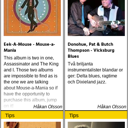
Eek-A-Mouse - Mouse-a-
Donohue, Pat & Butch
Mania
Thompson - Vicksburg
Blues
This album is two in one,
Assassinator and The King
Två briljanta
and I. Those two albums
instrumentalister blandar or
are impossible to find as is
ger: Delta blues, ragtime
the one we are talking
och Dixieland jazz.
about Mouse-a-Mania so if
have the opportunity to
purchase this album, jump
on it!
Håkan Olsson
Håkan Olsson
Tips
Tips