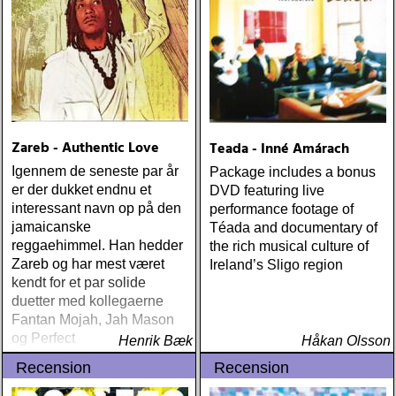
Zareb - Authentic Love
Teada - Inné Amárach
Igennem de seneste par år
Package includes a bonus
er der dukket endnu et
DVD featuring live
interessant navn op på den
performance footage of
jamaicanske
Téada and documentary of
reggaehimmel. Han hedder
the rich musical culture of
Zareb og har mest været
Ireland’s Sligo region
kendt for et par solide
duetter med kollegaerne
Fantan Mojah, Jah Mason
og Perfect
Henrik Bæk
Håkan Olsson
Recension
Recension