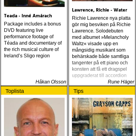
Lawrence, Richie - Water
Teada - Inné Amárach
Richie Lawrence nya platta
Package includes a bonus
gör mig besviken på Richie
DVD featuring live
Lawrence. Solodebuten
performance footage of
med albumet »Melancholy
Téada and documentary of
Waltz« visade upp en
the rich musical culture of
mångsidig musikant som
Ireland’s Sligo region
behärskade både samtliga
tangenter på ett piano och
konsten att få ett dragspel
uppgraderat till accordion
Håkan Olsson
Rune Häger
Toplista
Tips