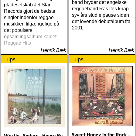
band bryder det engelske
pladeselskab Jet Star
reggaeband Ras Ites knap
Records gjort de bedste
syv års studie pause siden
singler indenfor reggae
det lovende debutalbum fra
musikken tilgængelige på
2001
det populære
opsamlingsalbum kaldet
Reggae Hits
Henrik Bæk
Henrik Bæk
Tips
Tips
Sweet Honey in the Rock -