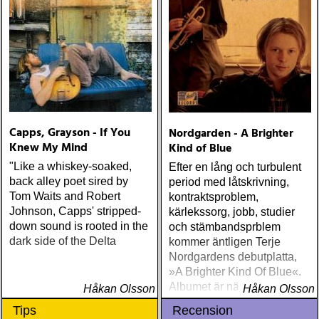
Capps, Grayson - If You
Nordgarden - A Brighter
Knew My Mind
Kind of Blue
"Like a whiskey-soaked,
Efter en lång och turbulent
back alley poet sired by
period med låtskrivning,
Tom Waits and Robert
kontraktsproblem,
Johnson, Capps' stripped-
kärlekssorg, jobb, studier
down sound is rooted in the
och stämbandsprblem
dark side of the Delta
kommer äntligen Terje
Nordgardens debutplatta,
»A Brighter Kind Of Blue«.
Albumet är nära, enkelt och
Håkan Olsson
Håkan Olsson
ärligt och handlar om
Tips
Recension
upplevelser och historier