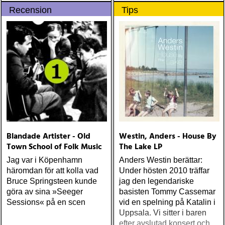
Recension
Tips
välgörenhetsprojekt, de
flesta med inriktning på
barn och utbildning
Blandade Artister - Old
Westin, Anders - House By
Town School of Folk Music
The Lake LP
Jag var i Köpenhamn
Anders Westin berättar:
häromdan för att kolla vad
Under hösten 2010 träffar
Bruce Springsteen kunde
jag den legendariske
göra av sina »Seeger
basisten Tommy Cassemar
Sessions« på en scen
vid en spelning på Katalin i
Uppsala. Vi sitter i baren
efter avslutad konsert och