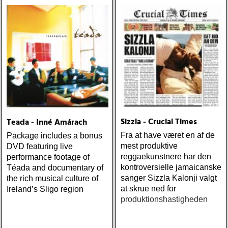
från en ung mans liv
Sizzla - Crucial Times
Teada - Inné Amárach
Fra at have været en af de
Package includes a bonus
mest produktive
DVD featuring live
reggaekunstnere har den
performance footage of
kontroversielle jamaicanske
Téada and documentary of
sanger Sizzla Kalonji valgt
the rich musical culture of
at skrue ned for
Ireland’s Sligo region
produktionshastigheden