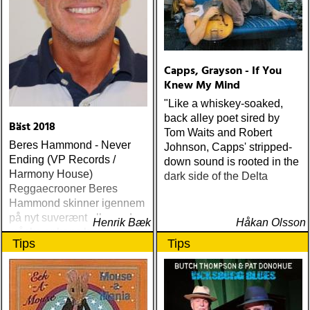
Capps, Grayson - If You
Knew My Mind
"Like a whiskey-soaked,
back alley poet sired by
Bäst 2018
Tom Waits and Robert
Beres Hammond - Never
Johnson, Capps' stripped-
Ending (VP Records /
down sound is rooted in the
Harmony House)
dark side of the Delta
Reggaecrooner Beres
Hammond skinner igennem
på nyt suverænt album, der
Henrik Bæk
Håkan Olsson
måske er hans bedste
Tips
Tips
gennem tiderne