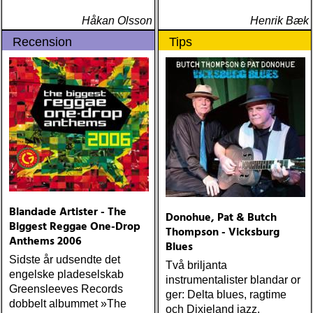
Håkan Olsson
Henrik Bæk
Recension
Tips
Blandade Artister - The
Donohue, Pat & Butch
Biggest Reggae One-Drop
Thompson - Vicksburg
Anthems 2006
Blues
Sidste år udsendte det
Två briljanta
engelske pladeselskab
instrumentalister blandar or
Greensleeves Records
ger: Delta blues, ragtime
dobbelt albummet »The
och Dixieland jazz.