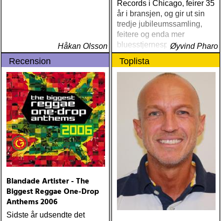
Records i Chicago, feirer 35
år i bransjen, og gir ut sin
tredje jubileumssamling,
feitere og enda mer
bluesstjernespekket enn
Håkan Olsson
Øyvind Pharo
30-årssamlingen og 20-
Recension
Toplista
årssamlingen
Blandade Artister - The
Biggest Reggae One-Drop
Anthems 2006
Sidste år udsendte det