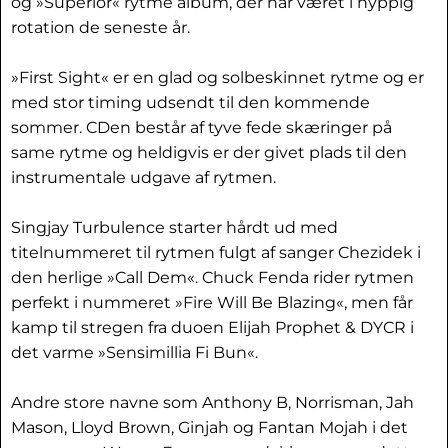
og »Superior« rytme album, der har været i hyppig
rotation de seneste år.
»First Sight« er en glad og solbeskinnet rytme og er
med stor timing udsendt til den kommende
sommer. CDen består af tyve fede skæringer på
same rytme og heldigvis er der givet plads til den
instrumentale udgave af rytmen.
Singjay Turbulence starter hårdt ud med
titelnummeret til rytmen fulgt af sanger Chezidek i
den herlige »Call Dem«. Chuck Fenda rider rytmen
perfekt i nummeret »Fire Will Be Blazing«, men får
kamp til stregen fra duoen Elijah Prophet & DYCR i
det varme »Sensimillia Fi Bun«.
Andre store navne som Anthony B, Norrisman, Jah
Mason, Lloyd Brown, Ginjah og Fantan Mojah i det