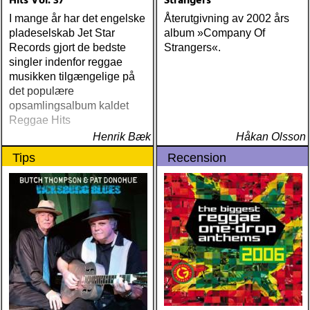
Hits Vol. 37
Strangers
I mange år har det engelske
Återutgivning av 2002 års
pladeselskab Jet Star
album »Company Of
Records gjort de bedste
Strangers«.
singler indenfor reggae
musikken tilgængelige på
det populære
opsamlingsalbum kaldet
Reggae Hits
Henrik Bæk
Håkan Olsson
Tips
Recension