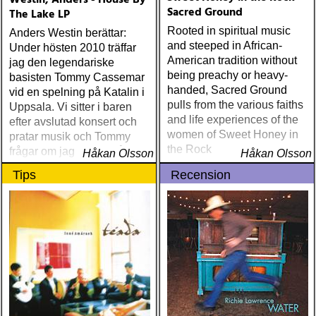
Westin, Anders - House By
Sacred Ground
The Lake LP
Rooted in spiritual music
Anders Westin berättar:
and steeped in African-
Under hösten 2010 träffar
American tradition without
jag den legendariske
being preachy or heavy-
basisten Tommy Cassemar
handed, Sacred Ground
vid en spelning på Katalin i
pulls from the various faiths
Uppsala. Vi sitter i baren
and life experiences of the
efter avslutad konsert och
women of Sweet Honey in
pratar musik och Tommy
the Rock
frågar om jag spelar något
Håkan Olsson
Håkan Olsson
instrument
Tips
Recension