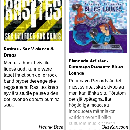
Rasites - Sex Violence &
Drugs
Blandade Artister -
Med et album, hvis titel
Putumayo Presents: Blues
ligeså godt kunne være
Lounge
taget fra et punk eller rock
Putumayo Records är det
band bryder det engelske
mest sympatiska skivbolag
reggaeband Ras Ites knap
man kan tänka sig. Förutom
syv års studie pause siden
det självpåtagna, lite
det lovende debutalbum fra
högtidliga mottot att
2001
introducera människor
världen över till olika
kulturers musik är man
Henrik Bæk
Ola Karlsson
involverad i massor av