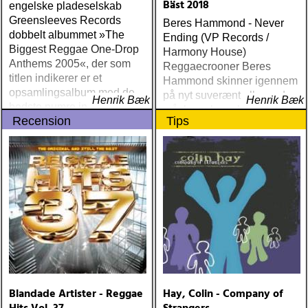
Bäst 2018
engelske pladeselskab
Greensleeves Records
Beres Hammond - Never
dobbelt albummet »The
Ending (VP Records /
Biggest Reggae One-Drop
Harmony House)
Anthems 2005«, der som
Reggaecrooner Beres
titlen indikerer er et
Hammond skinner igennem
opsamlingsalbum med de
på nyt suverænt album, der
Henrik Bæk
Henrik Bæk
bedste numre indenfor den
måske er hans bedste
Recension
Tips
populære reggaestil kaldet
gennem tiderne
one-drop
Blandade Artister - Reggae
Hay, Colin - Company of