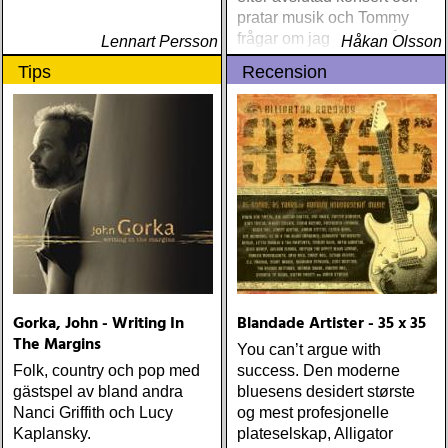
pratar musik och Tommy
frågar om jag spelar något
Lennart Persson
Håkan Olsson
instrument
Tips
Recension
Gorka, John - Writing In
Blandade Artister - 35 x 35
The Margins
You can’t argue with
Folk, country och pop med
success. Den moderne
gästspel av bland andra
bluesens desidert største
Nanci Griffith och Lucy
og mest profesjonelle
Kaplansky.
plateselskap, Alligator