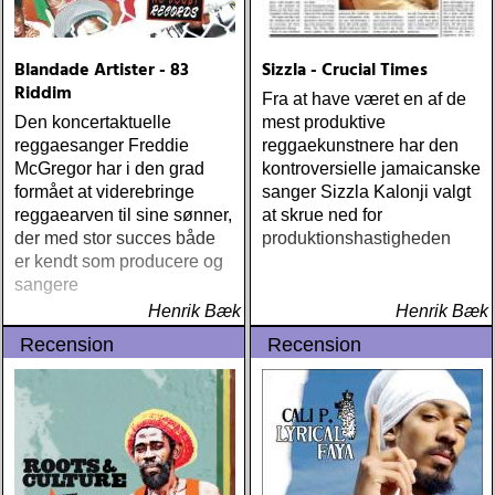
Blandade Artister - 83
Sizzla - Crucial Times
Riddim
Fra at have været en af de
Den koncertaktuelle
mest produktive
reggaesanger Freddie
reggaekunstnere har den
McGregor har i den grad
kontroversielle jamaicanske
formået at viderebringe
sanger Sizzla Kalonji valgt
reggaearven til sine sønner,
at skrue ned for
der med stor succes både
produktionshastigheden
er kendt som producere og
sangere
Henrik Bæk
Henrik Bæk
Recension
Recension