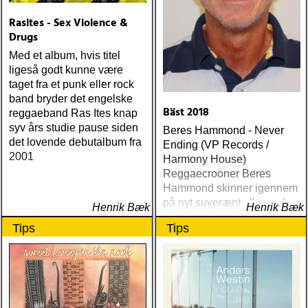
Rasites - Sex Violence &
Drugs
Med et album, hvis titel
ligeså godt kunne være
taget fra et punk eller rock
band bryder det engelske
Bäst 2018
reggaeband Ras Ites knap
syv års studie pause siden
Beres Hammond - Never
det lovende debutalbum fra
Ending (VP Records /
2001
Harmony House)
Reggaecrooner Beres
Hammond skinner igennem
på nyt suverænt album, der
Henrik Bæk
Henrik Bæk
måske er hans bedste
Tips
Tips
gennem tiderne