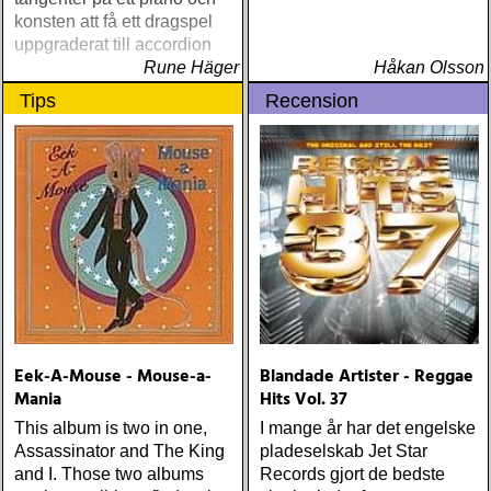
konsten att få ett dragspel
uppgraderat till accordion
Rune Häger
Håkan Olsson
Tips
Recension
Eek-A-Mouse - Mouse-a-
Blandade Artister - Reggae
Mania
Hits Vol. 37
This album is two in one,
I mange år har det engelske
Assassinator and The King
pladeselskab Jet Star
and I. Those two albums
Records gjort de bedste