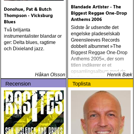
Blandade Artister - The
Donohue, Pat & Butch
Biggest Reggae One-Drop
Thompson - Vicksburg
Anthems 2006
Blues
Sidste år udsendte det
Två briljanta
engelske pladeselskab
instrumentalister blandar or
Greensleeves Records
ger: Delta blues, ragtime
dobbelt albummet »The
och Dixieland jazz.
Biggest Reggae One-Drop
Anthems 2005«, der som
titlen indikerer er et
opsamlingsalbum med de
Håkan Olsson
Henrik Bæk
bedste numre indenfor den
Recension
Toplista
populære reggaestil kaldet
one-drop