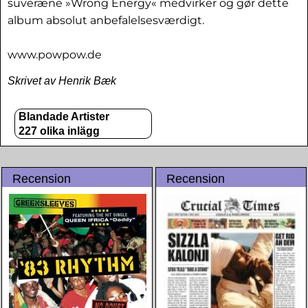
suveræne »Wrong Energy« medvirker og gør dette
album absolut anbefalelsesværdigt.
www.powpow.de
Skrivet av Henrik Bæk
Blandade Artister
227 olika inlägg
Recension
Recension