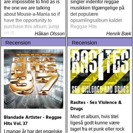
are impossible to find as is
singler indenfor reggae
the one we are talking
musikken tilgængelige på
about Mouse-a-Mania so if
det populære
have the opportunity to
opsamlingsalbum kaldet
purchase this album, jump
Reggae Hits
on it!
Håkan Olsson
Henrik Bæk
Recension
Recension
Rasites - Sex Violence &
Drugs
Blandade Artister - Reggae
Med et album, hvis titel
Hits Vol. 37
ligeså godt kunne være
taget fra et punk eller rock
I mange år har det engelske