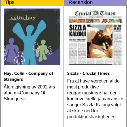
Tips
Recension
upplevelser och historier
från en ung mans liv
Hay, Colin - Company of
Sizzla - Crucial Times
Strangers
Fra at have været en af de
Återutgivning av 2002 års
mest produktive
album »Company Of
reggaekunstnere har den
Strangers«.
kontroversielle jamaicanske
sanger Sizzla Kalonji valgt
at skrue ned for
produktionshastigheden