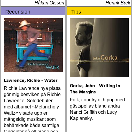
Håkan Olsson
Henrik Bæk
Recension
Tips
Lawrence, Richie - Water
Gorka, John - Writing In
Richie Lawrence nya platta
The Margins
gör mig besviken på Richie
Folk, country och pop med
Lawrence. Solodebuten
gästspel av bland andra
med albumet »Melancholy
Nanci Griffith och Lucy
Waltz« visade upp en
Kaplansky.
mångsidig musikant som
behärskade både samtliga
tangenter på ett piano och