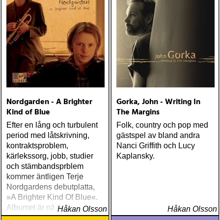
Nordgarden - A Brighter
Gorka, John - Writing In
Kind of Blue
The Margins
Efter en lång och turbulent
Folk, country och pop med
period med låtskrivning,
gästspel av bland andra
kontraktsproblem,
Nanci Griffith och Lucy
kärlekssorg, jobb, studier
Kaplansky.
och stämbandsprblem
kommer äntligen Terje
Nordgardens debutplatta,
»A Brighter Kind Of Blue«.
Albumet är nära, enkelt och
Håkan Olsson
Håkan Olsson
ärligt och handlar om