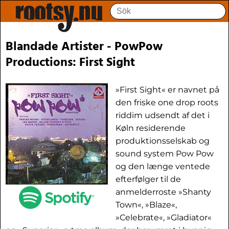
Blandade Artister - PowPow
Productions: First Sight
»First Sight« er navnet på
den friske one drop roots
riddim udsendt af det i
Køln residerende
produktionsselskab og
sound system Pow Pow
og den længe ventede
efterfølger til de
anmelderroste »Shanty
Town«, »Blaze«,
»Celebrate«, »Gladiator«