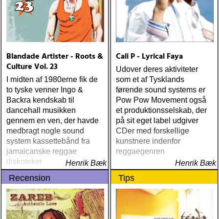
Blandade Artister - Roots &
Cali P - Lyrical Faya
Culture Vol. 23
Udover deres aktiviteter
I midten af 1980erne fik de
som et af Tysklands
to tyske venner Ingo &
førende sound systems er
Backra kendskab til
Pow Pow Movement også
dancehall musikken
et produktionsselskab, der
gennem en ven, der havde
på sit eget label udgiver
medbragt nogle sound
CDer med forskellige
system kassettebånd fra
kunstnere indenfor
jamaicanske reggae
reggaegenren
diskoteker
Henrik Bæk
Henrik Bæk
Recension
Tips