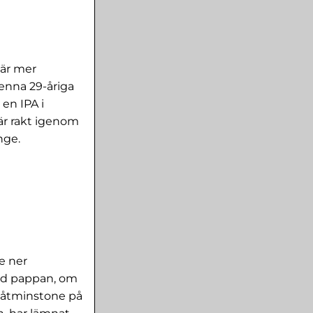
 är mer
enna 29-åriga
en IPA i
är rakt igenom
nge.
e ner
ed pappan, om
a åtminstone på