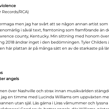
 violence
r Records/RCA)
ermaga men jag har svårt att se någon annan artist som
enomärlig i såväl text, framtoning som framförande än d
awrence county, Kentucky. Min sittning med honom över 
ng 2018 ändrar inget i den bedömningen. Tyler Childers 
en här plattan är på många sätt en av de starkaste på lä
ms
ter angels
rmen över Nashville och strax innan musikvärlden stängd
ick jag en timme med Lucinda Williams om uppväxten m
nnen utan själ. Läs gärna i Liras vårnummer och lyssn