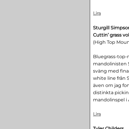
Lira
Sturgill Simpso
Cuttin’ grass v
(High Top Moun
Bluegrass-top-n
mandolinisten Si
sväng med fina 
white line frå
även om jag for
distinkta pickin
mandolinspel i 
Lira
Tyler Childers