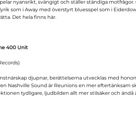
lar nyansrikt, svängigt och ställer ständiga motfrågor.
 lyrik som i Away med överstyrt bluesspel som i Eiderdow
 rätta. Det hela finns här.
The 400 Unit
Records)
onstnärskap djupnar, berättelserna utvecklas med honom
aren Nashville Sound är Reunions en mer eftertänksam sk
ektionen tydligare, ljudbilden allt mer stilsäker och ändå 