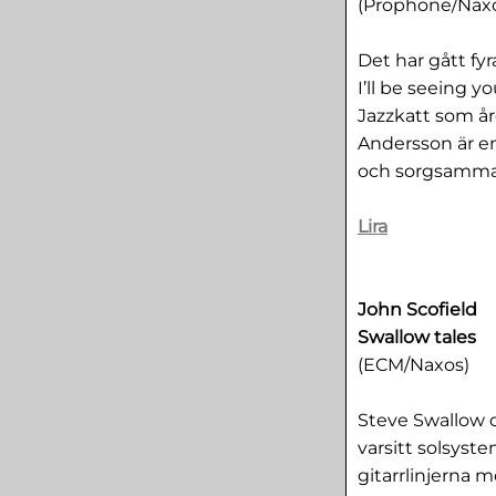
(Prophone/Nax
Det har gått f
I’ll be seeing 
Jazzkatt som å
Andersson är en
och sorgsamma 
Lira
John Scofield
Swallow tales
(ECM/Naxos)
Steve Swallow o
varsitt solsyst
gitarrlinjerna 