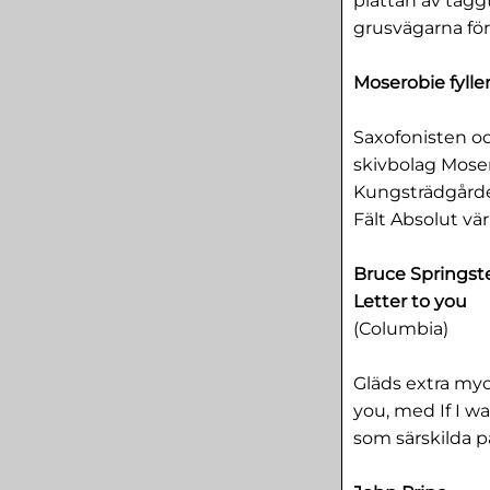
plattan av tagg
grusvägarna fö
Moserobie fyller
Saxofonisten o
skivbolag Moser
Kungsträdgårde
Fält Absolut vä
Bruce Springst
Letter to you
(Columbia)
Gläds extra myc
you, med If I w
som särskilda pä