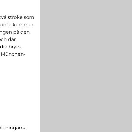
 två stroke som
en inte kommer
ningen på den
och där
dra bryts.
en München-
ättningarna