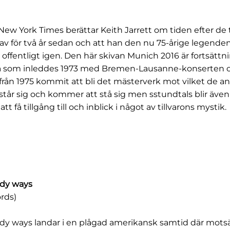
 i New York Times berättar Keith Jarrett om tiden efter de
av för två år sedan och att han den nu 75-årige legend
 offentligt igen. Den här skivan Munich 2016 är fortsätt
a som inleddes 1973 med Bremen-Lausanne-konserten 
rån 1975 kommit att bli det mästerverk mot vilket de an
står sig och kommer att stå sig men sstundtals blir äv
t få tillgång till och inblick i något av tillvarons mystik.
dy ways
rds)
y ways landar i en plågad amerikansk samtid där mots