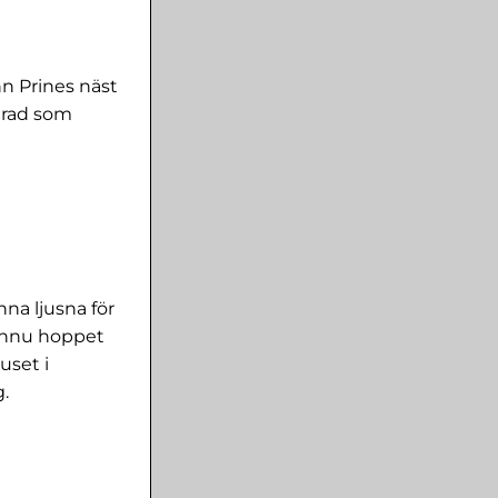
hn Prines näst
arad som
nna ljusna för
 ännu hoppet
uset i
.