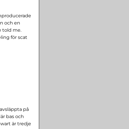
enproducerade
an och en
 told me.
ing för scat
 avsläppta på
där bas och
wart är tredje