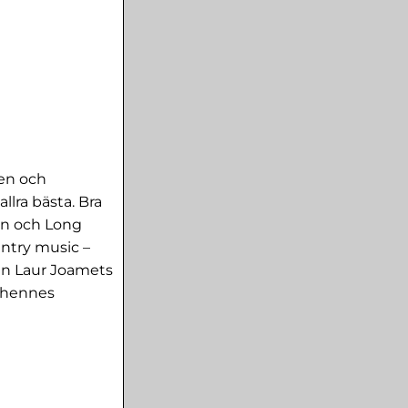
ien och
llra bästa. Bra
wn och Long
ntry music –
ten Laur Joamets
ll hennes