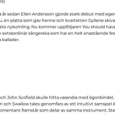
os)
yra år sedan Ellen Andersson gjorde stark debut med eg
you, en platta som gav henne och kvartetten Gyllene skiv
rets nykomling. Nu kommer uppföljaren You should have
 extraordinär sångerska som har en helt enastående feel
ballader.
ch John Scofield skulle hitta varandra med ögonbindel,
em och Swallow tales genomfars av ett intuitivt samspel 
momentant framstår som delar av samma instrument. Ste