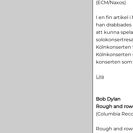
(ECM/Naxos)
I en fin artikel
han drabbades 
att kunna spela
solokonsertres
Kölnkonserten f
Kölnkonserten 
konserten som at
Lira
Bob Dylan
Rough and row
(Columbia Reco
Rough and rowd