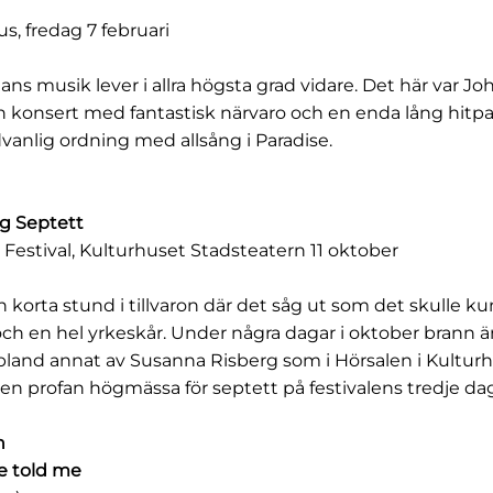
s, fredag 7 februari
hans musik lever i allra högsta grad vidare. Det här var Jo
En konsert med fantastisk närvaro och en enda lång hitp
dvanlig ordning med allsång i Paradise.
g Septett
Festival, Kulturhuset Stadsteatern 11 oktober
n korta stund i tillvaron där det såg ut som det skulle ku
och en hel yrkeskår. Under några dagar i oktober brann
bland annat av Susanna Risberg som i Hörsalen i Kulturh
en profan högmässa för septett på festivalens tredje dag
n
e told me