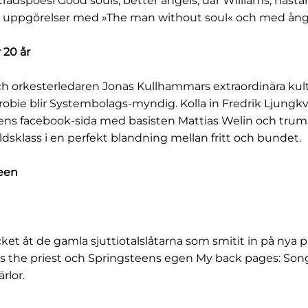
trådspoesi Good souls, better angels, där Williams, nästa
r uppgörelser med »The man without soul« och med ång
 20 år
ch orkesterledaren Jonas Kullhammars extraordinära kul
obie blir Systembolags-myndig. Kolla in Fredrik Ljungkvi
ns facebook-sida med basisten Mattias Welin och trum
rldsklass i en perfekt blandning mellan fritt och bundet.
een
ket åt de gamla sjuttiotalslåtarna som smitit in på nya p
as the priest och Springsteens egen My back pages: Son
rlor.