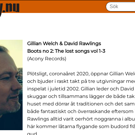
Gillian Welch & David Rawlings
Boots no 2: The lost songs vol 1-3
(Acony Records)
Plötsligt, coronaåret 2020, öppnar Gillian We
och bjuder i raskt takt på tre utgivningar me
inspelat i juletid 2002. Gillian leder och Davi
skuggar och tillsammans lägger de både tak 
huset med dörrar åt traditionen och det samt
både fantastiskt och överraskande eftersom
Rawlings alltid varit oerhört noggranna i a
här kommer låtarna flygande som budord frå
gud.