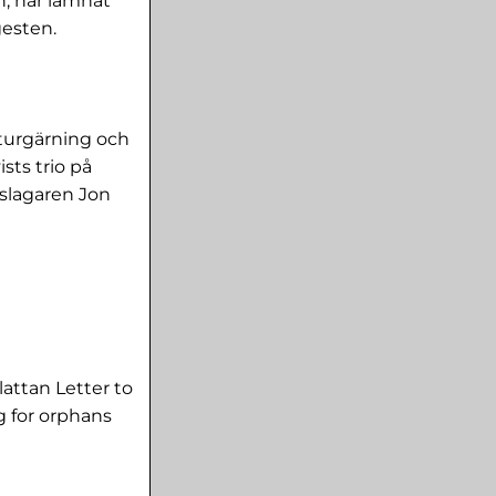
n, har lämnat
esten.
turgärning och
sts trio på
slagaren Jon
lattan Letter to
g for orphans