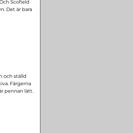
 Och Scofield
n. Det är bara
 och ställd
iva. Färgerna
är pennan lätt.