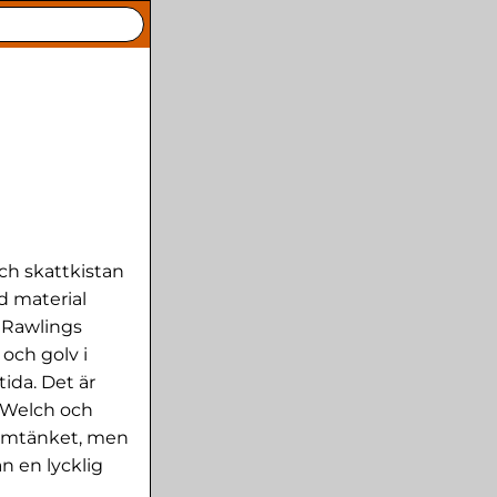
lch skattkistan
d material
d Rawlings
och golv i
ida. Det är
 Welch och
lbumtänket, men
n en lycklig