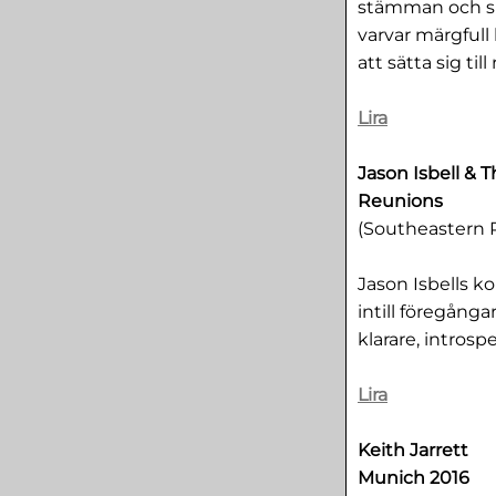
stämman och spe
varvar märgfull
att sätta sig till
Lira
Jason Isbell & 
Reunions
(Southeastern 
Jason Isbells k
intill föregång
klarare, introsp
Lira
Keith Jarrett
Munich 2016