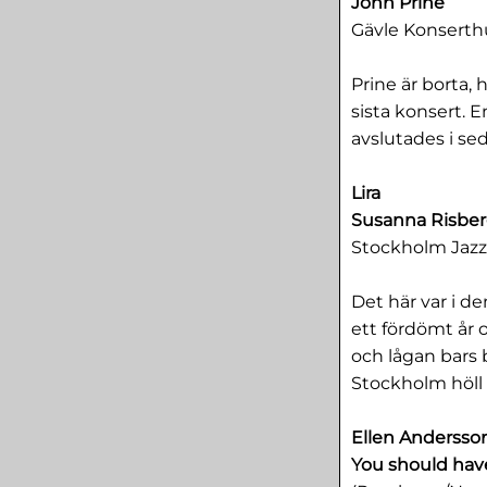
John Prine
Gävle Konserthu
Prine är borta, 
sista konsert. 
avslutades i se
Lira
Susanna Risber
Stockholm Jazz 
Det här var i de
ett fördömt år 
och lågan bars 
Stockholm höll 
Ellen Andersso
You should hav