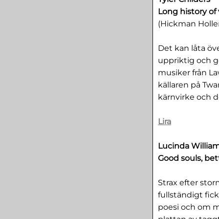
Long history of
(Hickman Holle
Det kan låta öv
uppriktig och g
musiker från L
källaren på Twa
kärnvirke och d
Lira
Lucinda Willia
Good souls, bet
Strax efter sto
fullständigt f
poesi och om ma