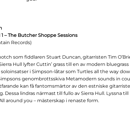
n
ol 1 – The Butcher Shoppe Sessions
tain Records)
otch som fiddlaren Stuart Duncan, gitarristen Tim O’Br
erra Hull lyfter Cuttin’ grass till en av modern bluegrass a
soloinsatser i Simpson-låtar som Turtles all the way do
n Simpsons genombrottsskiva Metamodern sounds in cou
tfarande kan få fantomsmärtor av den estniske gitarris
g. Dessa lindras närmast till fullo av Sierra Hull. Lyssna ti
All around you – mästerskap i renaste form.