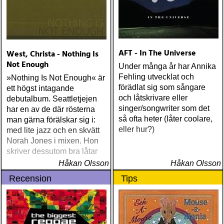
AFT - In The Universe
West, Christa - Nothing Is
Not Enough
Under många år har Annika
Fehling utvecklat och
»Nothing Is Not Enough« är
förädlat sig som sångare
ett högst intagande
och låtskrivare eller
debutalbum. Seattletjejen
singer/songwriter som det
har en av de där rösterna
så ofta heter (låter coolare,
man gärna förälskar sig i:
eller hur?)
med lite jazz och en skvätt
Norah Jones i mixen. Hon
skriver dessutom bra låtar
Håkan Olsson
Håkan Olsson
Recension
Tips