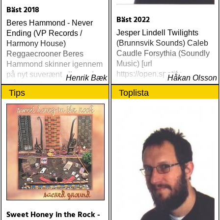
Bäst 2018
Bäst 2022
Beres Hammond - Never
Jesper Lindell Twilights
Ending (VP Records /
(Brunnsvik Sounds) Caleb
Harmony House)
Caudle Forsythia (Soundly
Reggaecrooner Beres
Music) [url
Hammond skinner igennem
https://open.spotify
på nyt suverænt album, der
Henrik Bæk
Håkan Olsson
måske er hans bedste
Tips
Toplista
gennem tiderne
Sweet Honey in the Rock -