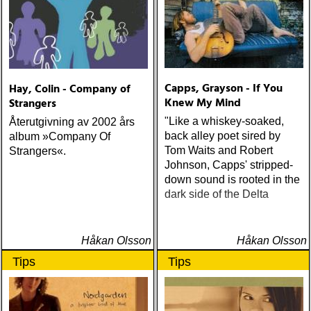
Capps, Grayson - If You
Hay, Colin - Company of
Knew My Mind
Strangers
"Like a whiskey-soaked,
Återutgivning av 2002 års
back alley poet sired by
album »Company Of
Tom Waits and Robert
Strangers«.
Johnson, Capps' stripped-
down sound is rooted in the
dark side of the Delta
Håkan Olsson
Håkan Olsson
Tips
Tips