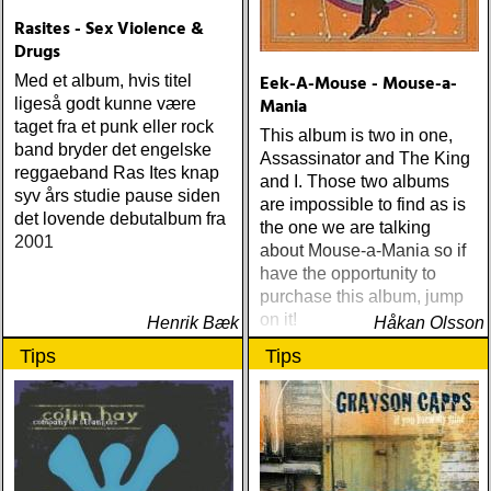
Rasites - Sex Violence &
Drugs
Eek-A-Mouse - Mouse-a-
Med et album, hvis titel
Mania
ligeså godt kunne være
taget fra et punk eller rock
This album is two in one,
band bryder det engelske
Assassinator and The King
reggaeband Ras Ites knap
and I. Those two albums
syv års studie pause siden
are impossible to find as is
det lovende debutalbum fra
the one we are talking
2001
about Mouse-a-Mania so if
have the opportunity to
purchase this album, jump
on it!
Henrik Bæk
Håkan Olsson
Tips
Tips