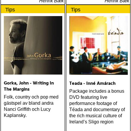
Henrik Bæk
Henrik Bæk
Tips
Tips
Gorka, John - Writing In
Teada - Inné Amárach
The Margins
Package includes a bonus
Folk, country och pop med
DVD featuring live
gästspel av bland andra
performance footage of
Nanci Griffith och Lucy
Téada and documentary of
Kaplansky.
the rich musical culture of
Ireland’s Sligo region