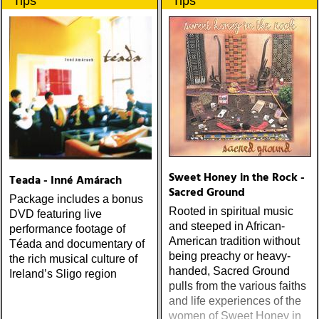
Tips
Tips
gennem tiderne
Sweet Honey in the Rock -
Teada - Inné Amárach
Sacred Ground
Package includes a bonus
Rooted in spiritual music
DVD featuring live
and steeped in African-
performance footage of
American tradition without
Téada and documentary of
being preachy or heavy-
the rich musical culture of
handed, Sacred Ground
Ireland’s Sligo region
pulls from the various faiths
and life experiences of the
women of Sweet Honey in