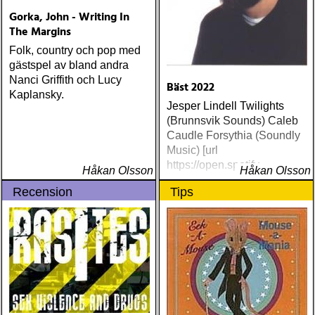
Gorka, John - Writing In
The Margins
Folk, country och pop med
gästspel av bland andra
Nanci Griffith och Lucy
Bäst 2022
Kaplansky.
Jesper Lindell Twilights
(Brunnsvik Sounds) Caleb
Caudle Forsythia (Soundly
Music) [url
https://open.spotify
Håkan Olsson
Håkan Olsson
Recension
Tips