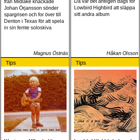
Då var det äntligen dags för
från Midlake knackade
Lonely World (Trainwreck)
Lowbird Highbird att släppa
Johan Örjansson sönder
Nick Cave & The Bad
sitt andra album
spargrisen och for över till
Seeds Push The Sky Away
Denton i Texas för att spela
(Bad Seed) Andi Almqvist
in sin femte soloskiva
Warsaw Holiday (Rootsy)
Townes Van Zandt
Sunshine Boy: The
Unheard Studio Sessions &
Magnus Östnäs
Håkan Olsson
Demos 1971-1972
Tips
Tips
(Omnivore) Naturligtvis
borde alla årets Rootsy-
plattor vara med på listan,
men jag har istället valt att
bara lista de plattor jag
lyssnat på väsentligt mycket
mer än vad tjänsten kräver