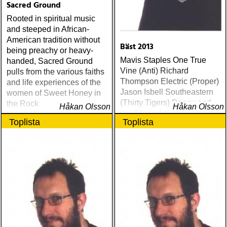
Sacred Ground
Rooted in spiritual music
and steeped in African-
American tradition without
Bäst 2013
being preachy or heavy-
Mavis Staples One True
handed, Sacred Ground
Vine (Anti) Richard
pulls from the various faiths
Thompson Electric (Proper)
and life experiences of the
Jason Isbell Southeastern
women of Sweet Honey in
(Thirty Tigers) Danny and
the Rock
Håkan Olsson
Håkan Olsson
the Champions of the World
Toplista
Toplista
Stay True (Loose) Slow Fox
Just Like the Birds (Rootsy)
Steve Earle The Low
Highway (New West) Bob
Dylan Another Self Portrait
(Columbia) Halden Electric
Women (Rootsy) Rokia
Traoré Beautiful Africa
(Nonesuch) Sam Baker Say
Grace (Sam Baker Music)