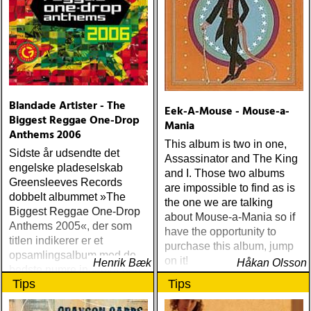
Blandade Artister - The
Eek-A-Mouse - Mouse-a-
Biggest Reggae One-Drop
Mania
Anthems 2006
This album is two in one,
Sidste år udsendte det
Assassinator and The King
engelske pladeselskab
and I. Those two albums
Greensleeves Records
are impossible to find as is
dobbelt albummet »The
the one we are talking
Biggest Reggae One-Drop
about Mouse-a-Mania so if
Anthems 2005«, der som
have the opportunity to
titlen indikerer er et
purchase this album, jump
opsamlingsalbum med de
on it!
Henrik Bæk
Håkan Olsson
bedste numre indenfor den
Tips
Tips
populære reggaestil kaldet
one-drop