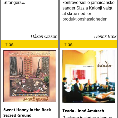
Strangers«.
kontroversielle jamaicanske
sanger Sizzla Kalonji valgt
at skrue ned for
produktionshastigheden
Håkan Olsson
Henrik Bæk
Tips
Tips
Sweet Honey in the Rock -
Teada - Inné Amárach
Sacred Ground
Package includes a bonus