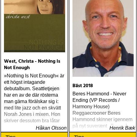
West, Christa - Nothing Is
Not Enough
»Nothing Is Not Enough« är
ett högst intagande
Bäst 2018
debutalbum. Seattletjejen
Beres Hammond - Never
har en av de där rösterna
Ending (VP Records /
man gärna förälskar sig i:
Harmony House)
med lite jazz och en skvätt
Reggaecrooner Beres
Norah Jones i mixen. Hon
Hammond skinner igennem
skriver dessutom bra låtar
på nyt suverænt album, der
Håkan Olsson
Henrik Bæk
måske er hans bedste