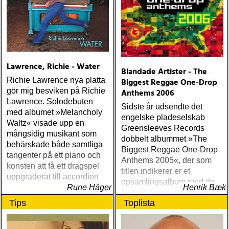
lyssnat på väsentligt mycket
mer än vad tjänsten kräver
Lawrence, Richie - Water
Blandade Artister - The
Richie Lawrence nya platta
Biggest Reggae One-Drop
gör mig besviken på Richie
Anthems 2006
Lawrence. Solodebuten
Sidste år udsendte det
med albumet »Melancholy
engelske pladeselskab
Waltz« visade upp en
Greensleeves Records
mångsidig musikant som
dobbelt albummet »The
behärskade både samtliga
Biggest Reggae One-Drop
tangenter på ett piano och
Anthems 2005«, der som
konsten att få ett dragspel
titlen indikerer er et
uppgraderat till accordion
opsamlingsalbum med de
Rune Häger
Henrik Bæk
bedste numre indenfor den
Tips
Toplista
populære reggaestil kaldet
one-drop