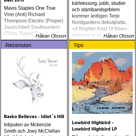
Bäst 2013
kärlekssorg, jobb, studier
Mavis Staples One True
och stämbandsprblem
Vine (Anti) Richard
kommer äntligen Terje
Thompson Electric (Proper)
Nordgardens debutplatta,
Jason Isbell Southeastern
»A Brighter Kind Of Blue«.
(Thirty Tigers) Danny and
Albumet är nära, enkelt och
Håkan Olsson
Håkan Olsson
the Champions of the World
ärligt och handlar om
Recension
Tips
Stay True (Loose) Slow Fox
upplevelser och historier
Just Like the Birds (Rootsy)
från en ung mans liv
Steve Earle The Low
Highway (New West) Bob
Dylan Another Self Portrait
(Columbia) Halden Electric
Women (Rootsy) Rokia
Traoré Beautiful Africa
(Nonesuch) Sam Baker Say
Grace (Sam Baker Music)
Guy Clark My Favorite
Basko Believes - Idiot´s Hill
Picture Of You (Dualtone)
Lowbird Highbird -
Richard Lindgren Driftwood
Inbjuden av Mckenzie
Lowbird Highbird LP
(Rootsy) Chip Taylor Block
Smith och Joey McClellan
Out The Sirens Of This