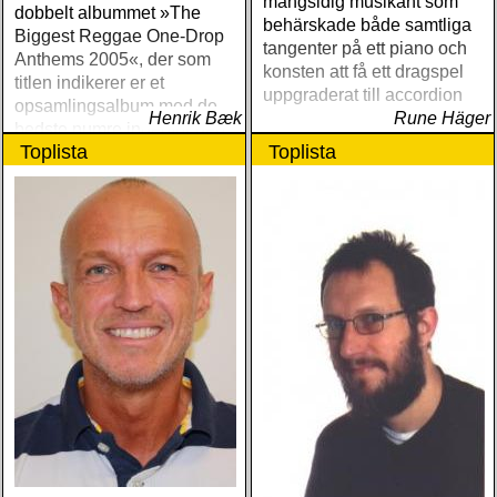
mångsidig musikant som
dobbelt albummet »The
behärskade både samtliga
Biggest Reggae One-Drop
tangenter på ett piano och
Anthems 2005«, der som
konsten att få ett dragspel
titlen indikerer er et
uppgraderat till accordion
opsamlingsalbum med de
Henrik Bæk
Rune Häger
bedste numre indenfor den
Toplista
Toplista
populære reggaestil kaldet
one-drop