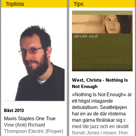
ärligt och handlar om
Toplista
Tips
upplevelser och historier
från en ung mans liv
West, Christa - Nothing Is
Not Enough
»Nothing Is Not Enough« är
ett högst intagande
debutalbum. Seattletjejen
Bäst 2013
har en av de där rösterna
Mavis Staples One True
man gärna förälskar sig i:
Vine (Anti) Richard
med lite jazz och en skvätt
Thompson Electric (Proper)
Norah Jones i mixen. Hon