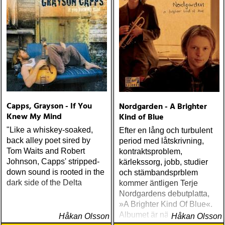
Capps, Grayson - If You
Nordgarden - A Brighter
Knew My Mind
Kind of Blue
"Like a whiskey-soaked,
Efter en lång och turbulent
back alley poet sired by
period med låtskrivning,
Tom Waits and Robert
kontraktsproblem,
Johnson, Capps' stripped-
kärlekssorg, jobb, studier
down sound is rooted in the
och stämbandsprblem
dark side of the Delta
kommer äntligen Terje
Nordgardens debutplatta,
»A Brighter Kind Of Blue«.
Albumet är nära, enkelt och
Håkan Olsson
Håkan Olsson