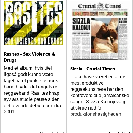
från en ung mans liv
Rasites - Sex Violence &
Drugs
Sizzla - Crucial Times
Med et album, hvis titel
ligeså godt kunne være
Fra at have været en af de
taget fra et punk eller rock
mest produktive
band bryder det engelske
reggaekunstnere har den
reggaeband Ras Ites knap
kontroversielle jamaicanske
syv års studie pause siden
sanger Sizzla Kalonji valgt
det lovende debutalbum fra
at skrue ned for
2001
produktionshastigheden