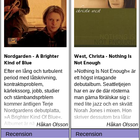
Nordgarden - A Brighter
West, Christa - Nothing Is
Kind of Blue
Not Enough
Efter en lång och turbulent
»Nothing Is Not Enough« är
period med låtskrivning,
ett högst intagande
kontraktsproblem,
debutalbum. Seattletjejen
kärlekssorg, jobb, studier
har en av de där rösterna
och stämbandsprblem
man gärna förälskar sig i:
kommer äntligen Terje
med lite jazz och en skvätt
Nordgardens debutplatta,
Norah Jones i mixen. Hon
»A Brighter Kind Of Blue«.
skriver dessutom bra låtar
Albumet är nära, enkelt och
Håkan Olsson
Håkan Olsson
ärligt och handlar om
Recension
Recension
upplevelser och historier