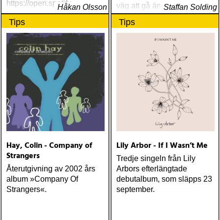
https://open.spotify
väg att gå än att hänga med
Håkan Olsson
Staffan Solding
på det fortsatta äventyret
Tips
Tips
Hay, Colin - Company of
Lily Arbor - If I Wasn’t Me
Strangers
Tredje singeln från Lily
Återutgivning av 2002 års
Arbors efterlängtade
album »Company Of
debutalbum, som släpps 23
Strangers«.
september.