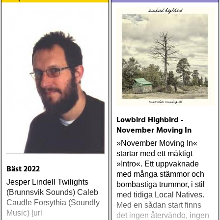
Lowbird Highbird -
November Moving In
»November Moving In«
startar med ett mäktigt
»Intro«. Ett uppvaknade
Bäst 2022
med många stämmor och
Jesper Lindell Twilights
bombastiga trummor, i stil
(Brunnsvik Sounds) Caleb
med tidiga Local Natives.
Caudle Forsythia (Soundly
Med en sådan start finns
Music) [url
det ingen återvändo, ingen