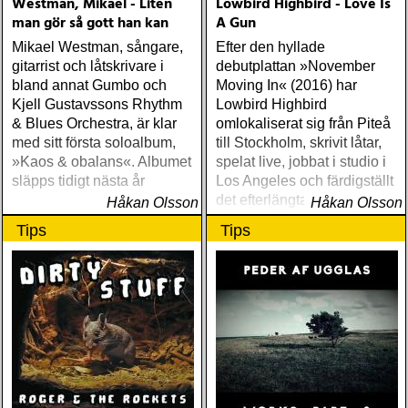
Westman, Mikael - Liten
Lowbird Highbird - Love Is
man gör så gott han kan
A Gun
Mikael Westman, sångare,
Efter den hyllade
gitarrist och låtskrivare i
debutplattan »November
bland annat Gumbo och
Moving In« (2016) har
Kjell Gustavssons Rhythm
Lowbird Highbird
& Blues Orchestra, är klar
omlokaliserat sig från Piteå
med sitt första soloalbum,
till Stockholm, skrivit låtar,
»Kaos & obalans«. Albumet
spelat live, jobbat i studio i
släpps tidigt nästa år
Los Angeles och färdigställt
det efterlängtade andra
Håkan Olsson
Håkan Olsson
albumet (släpps i oktober)
Tips
Tips