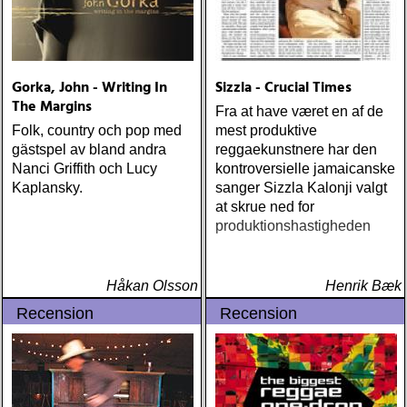
(Nonesuch) Sam Baker Say
Grace (Sam Baker Music)
Guy Clark My Favorite
Picture Of You (Dualtone)
Gorka, John - Writing In
Sizzla - Crucial Times
Richard Lindgren Driftwood
The Margins
(Rootsy) Chip Taylor Block
Fra at have været en af de
Out The Sirens Of This
Folk, country och pop med
mest produktive
Lonely World (Trainwreck)
gästspel av bland andra
reggaekunstnere har den
Nick Cave & The Bad
Nanci Griffith och Lucy
kontroversielle jamaicanske
Seeds Push The Sky Away
Kaplansky.
sanger Sizzla Kalonji valgt
(Bad Seed) Andi Almqvist
at skrue ned for
Warsaw Holiday (Rootsy)
produktionshastigheden
Townes Van Zandt
Sunshine Boy: The
Unheard Studio Sessions &
Håkan Olsson
Henrik Bæk
Demos 1971-1972
Recension
Recension
(Omnivore) Naturligtvis
borde alla årets Rootsy-
plattor vara med på listan,
men jag har istället valt att
bara lista de plattor jag