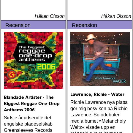
Håkan Olsson
Håkan Olsson
Recension
Recension
Lawrence, Richie - Water
Blandade Artister - The
Richie Lawrence nya platta
Biggest Reggae One-Drop
gör mig besviken på Richie
Anthems 2006
Lawrence. Solodebuten
Sidste år udsendte det
med albumet »Melancholy
engelske pladeselskab
Waltz« visade upp en
Greensleeves Records