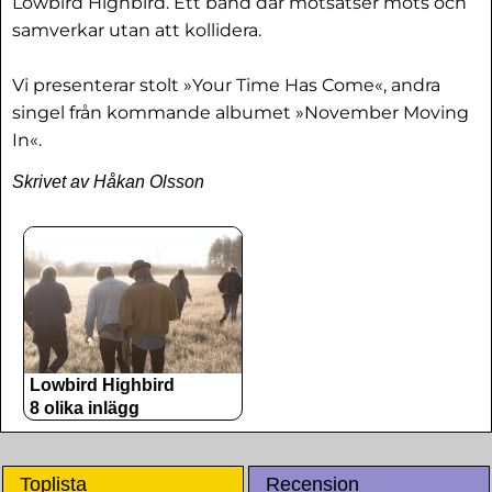
Lowbird Highbird. Ett band där motsatser möts och
samverkar utan att kollidera.
Vi presenterar stolt »Your Time Has Come«, andra
singel från kommande albumet »November Moving
In«.
Skrivet av Håkan Olsson
Lowbird Highbird
8 olika inlägg
Toplista
Recension