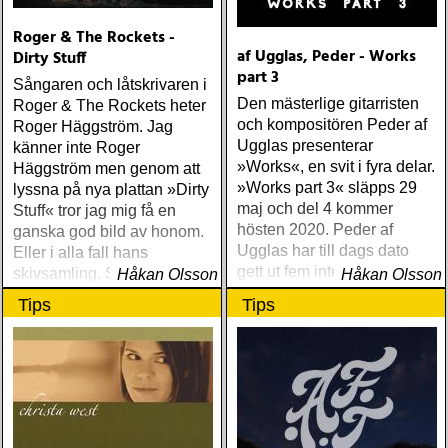
Roger & The Rockets -
af Ugglas, Peder - Works
Dirty Stuff
part 3
Sångaren och låtskrivaren i
Den mästerlige gitarristen
Roger & The Rockets heter
och kompositören Peder af
Roger Häggström. Jag
Ugglas presenterar
känner inte Roger
»Works«, en svit i fyra delar.
Häggström men genom att
»Works part 3« släpps 29
lyssna på nya plattan »Dirty
maj och del 4 kommer
Stuff« tror jag mig få en
hösten 2020. Peder af
ganska god bild av honom.
Ugglas har till dags dato
Eller i alla fall hans
gett ut fem internationellt
skivsamling. Som sannolikt
Håkan Olsson
Håkan Olsson
hyllade soloalbum
är stor och gedigen
Tips
Tips