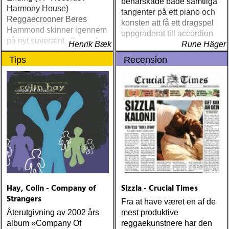
behärskade både samtliga
Harmony House)
Warsaw Holiday (Rootsy)
tangenter på ett piano och
Reggaecrooner Beres
Townes Van Zandt
konsten att få ett dragspel
Hammond skinner igennem
Sunshine Boy: The
uppgraderat till accordion
på nyt suverænt album, der
Unheard Studio Sessions &
Henrik Bæk
Rune Häger
måske er hans bedste
Demos 1971-1972
Tips
Recension
gennem tiderne
(Omnivore) Naturligtvis
borde alla årets Rootsy-
plattor vara med på listan,
men jag har istället valt att
bara lista de plattor jag
lyssnat på väsentligt mycket
mer än vad tjänsten kräver
Hay, Colin - Company of
Sizzla - Crucial Times
Strangers
Fra at have været en af de
Återutgivning av 2002 års
mest produktive
album »Company Of
reggaekunstnere har den