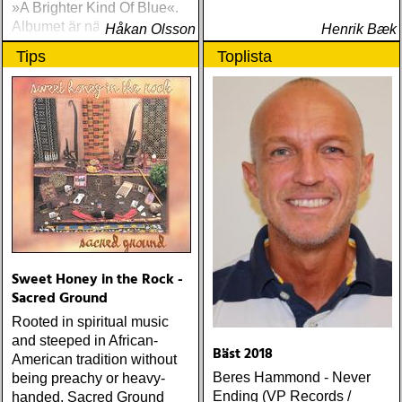
»A Brighter Kind Of Blue«.
Albumet är nära, enkelt och
Håkan Olsson
Henrik Bæk
ärligt och handlar om
Tips
Toplista
upplevelser och historier
från en ung mans liv
Sweet Honey in the Rock -
Sacred Ground
Rooted in spiritual music
and steeped in African-
Bäst 2018
American tradition without
Beres Hammond - Never
being preachy or heavy-
Ending (VP Records /
handed, Sacred Ground