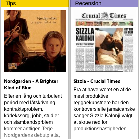
EMMYLOU: sugarcane
Tips
Recension
jane : sugarcane jane
(admiral bean) ÅRETS FAB
FOUR: the beatles : mono
& stereo box (apple)
ÅRETS LIVE-DOKUMENT:
tom petty & the
heartbreakers : the live
anthology (reprise) ÅRETS
STUDIOÄSS: works
progress administration :
wpa (wpa records) ÅRETS
CÉLINE DION: zachary
Nordgarden - A Brighter
Sizzla - Crucial Times
richard : last kiss (artist
Kind of Blue
Fra at have været en af de
garage)
Efter en lång och turbulent
mest produktive
period med låtskrivning,
reggaekunstnere har den
kontraktsproblem,
kontroversielle jamaicanske
kärlekssorg, jobb, studier
sanger Sizzla Kalonji valgt
och stämbandsprblem
at skrue ned for
kommer äntligen Terje
produktionshastigheden
Nordgardens debutplatta,