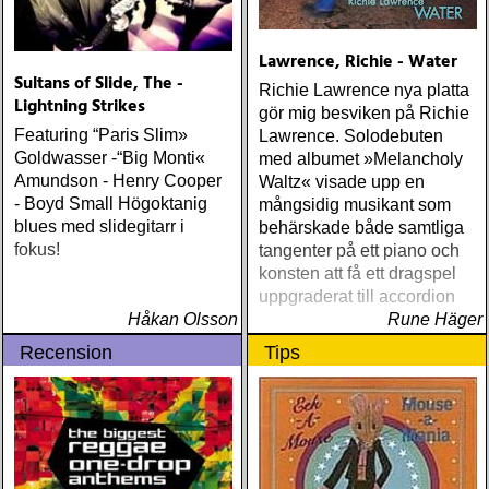
Lawrence, Richie - Water
Sultans of Slide, The -
Richie Lawrence nya platta
Lightning Strikes
gör mig besviken på Richie
Featuring “Paris Slim»
Lawrence. Solodebuten
Goldwasser -“Big Monti«
med albumet »Melancholy
Amundson - Henry Cooper
Waltz« visade upp en
- Boyd Small Högoktanig
mångsidig musikant som
blues med slidegitarr i
behärskade både samtliga
fokus!
tangenter på ett piano och
konsten att få ett dragspel
uppgraderat till accordion
Håkan Olsson
Rune Häger
Recension
Tips