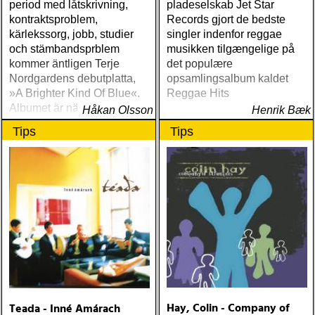
period med låtskrivning,
pladeselskab Jet Star
kontraktsproblem,
Records gjort de bedste
kärlekssorg, jobb, studier
singler indenfor reggae
och stämbandsprblem
musikken tilgængelige på
kommer äntligen Terje
det populære
Nordgardens debutplatta,
opsamlingsalbum kaldet
»A Brighter Kind Of Blue«.
Reggae Hits
Albumet är nära, enkelt och
Håkan Olsson
Henrik Bæk
ärligt och handlar om
Tips
Tips
upplevelser och historier
från en ung mans liv
Hay, Colin - Company of
Teada - Inné Amárach