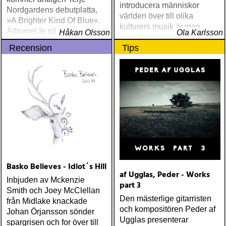
introducera människor
Nordgardens debutplatta,
världen över till olika
»A Brighter Kind Of Blue«.
kulturers musik är man
Albumet är nära, enkelt och
Håkan Olsson
Ola Karlsson
involverad i massor av
ärligt och handlar om
Recension
Tips
välgörenhetsprojekt, de
upplevelser och historier
flesta med inriktning på
från en ung mans liv
barn och utbildning
Basko Believes - Idiot´s Hill
af Ugglas, Peder - Works
Inbjuden av Mckenzie
part 3
Smith och Joey McClellan
Den mästerlige gitarristen
från Midlake knackade
och kompositören Peder af
Johan Örjansson sönder
Ugglas presenterar
spargrisen och for över till