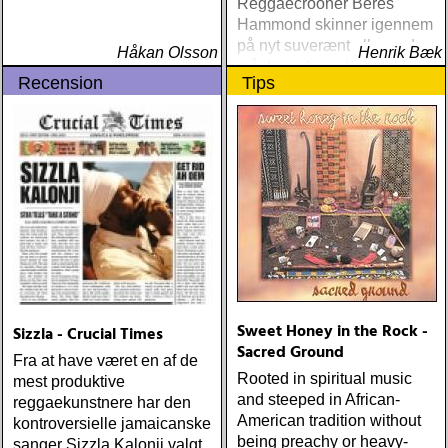
Reggaecrooner Beres
TYNGSTA & DYRASTE:
Hammond skinner igennem
neil young : archives
på nyt suverænt album, der
(reprise) ÅRETS GRAM &
Håkan Olsson
Henrik Bæk
måske er hans bedste
EMMYLOU: sugarcane
Recension
Tips
gennem tiderne
jane : sugarcane jane
(admiral bean) ÅRETS FAB
FOUR: the beatles : mono
& stereo box (apple)
ÅRETS LIVE-DOKUMENT:
tom petty & the
heartbreakers : the live
anthology (reprise) ÅRETS
STUDIOÄSS: works
progress administration :
wpa (wpa records) ÅRETS
CÉLINE DION: zachary
Sweet Honey in the Rock -
Sizzla - Crucial Times
richard : last kiss (artist
Sacred Ground
Fra at have været en af de
garage)
Rooted in spiritual music
mest produktive
and steeped in African-
reggaekunstnere har den
American tradition without
kontroversielle jamaicanske
being preachy or heavy-
sanger Sizzla Kalonji valgt