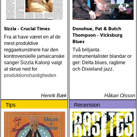
Sizzla - Crucial Times
Donohue, Pat & Butch
Thompson - Vicksburg
Fra at have været en af de
Blues
mest produktive
reggaekunstnere har den
Två briljanta
kontroversielle jamaicanske
instrumentalister blandar or
sanger Sizzla Kalonji valgt
ger: Delta blues, ragtime
at skrue ned for
och Dixieland jazz.
produktionshastigheden
Henrik Bæk
Håkan Olsson
Tips
Recension