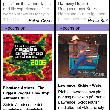
Harmony House)
pulls from the various faiths
Reggaecrooner Beres
and life experiences of the
Hammond skinner igennem
women of Sweet Honey in
på nyt suverænt album, der
the Rock
Håkan Olsson
Henrik Bæk
måske er hans bedste
Recension
Recension
gennem tiderne
Lawrence, Richie - Water
Blandade Artister - The
Richie Lawrence nya platta
Biggest Reggae One-Drop
gör mig besviken på Richie
Anthems 2006
Lawrence. Solodebuten
Sidste år udsendte det
med albumet »Melancholy
engelske pladeselskab