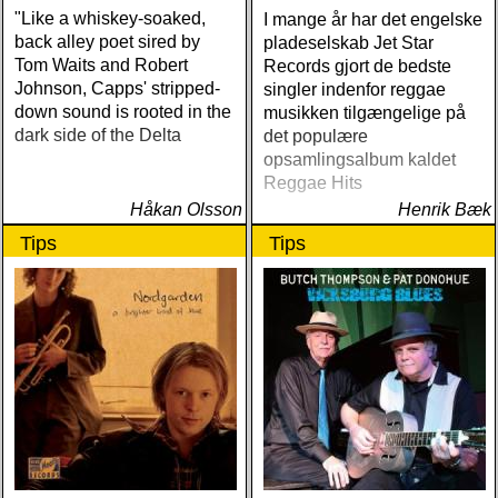
"Like a whiskey-soaked,
I mange år har det engelske
back alley poet sired by
pladeselskab Jet Star
Tom Waits and Robert
Records gjort de bedste
Johnson, Capps' stripped-
singler indenfor reggae
down sound is rooted in the
musikken tilgængelige på
dark side of the Delta
det populære
opsamlingsalbum kaldet
Reggae Hits
Håkan Olsson
Henrik Bæk
Tips
Tips