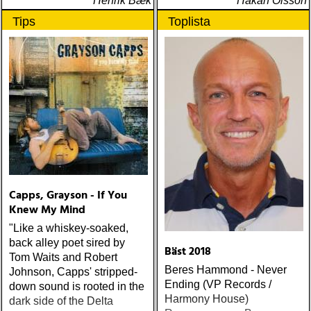
Henrik Bæk
Håkan Olsson
SIMON: harper simon :
Tips
Toplista
harper simon (tulsi) ÅRETS
JD SOUTHER: iain
matthews : joy mining
(matrix) ÅRETS FANBASE-
PROJEKT: jill sobule :
california years (pinko)
ÅRETS GUY CLARK: keith
miles : beyond the
headlights (house of trout)
ÅRETS
AMERICA/BYRDS/EAGLES/JAYHAWKS:
maplewood : yeti boombox
Capps, Grayson - If You
(tapete) ÅRETS
Knew My Mind
SUPERGRUPP: monsters
"Like a whiskey-soaked,
of folk : monsters of folk
back alley poet sired by
(rough trade) ÅRETS T-
Bäst 2018
Tom Waits and Robert
BONE BURNETT:
Beres Hammond - Never
Johnson, Capps' stripped-
moonalice : moonalice (a
Ending (VP Records /
down sound is rooted in the
minor label) ÅRETS
Harmony House)
dark side of the Delta
STÖRSTA, VÄRSTA,