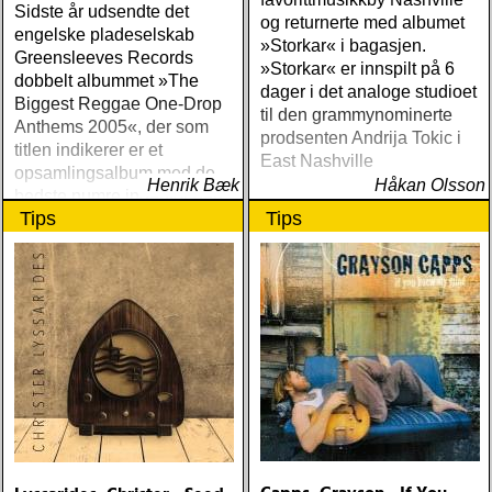
Sidste år udsendte det
og returnerte med albumet
engelske pladeselskab
»Storkar« i bagasjen.
Greensleeves Records
»Storkar« er innspilt på 6
dobbelt albummet »The
dager i det analoge studioet
Biggest Reggae One-Drop
til den grammynominerte
Anthems 2005«, der som
prodsenten Andrija Tokic i
titlen indikerer er et
East Nashville
opsamlingsalbum med de
Henrik Bæk
Håkan Olsson
bedste numre indenfor den
Tips
Tips
populære reggaestil kaldet
one-drop