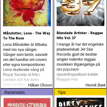
Blandade Artister - Reggae
Måndotter, Lena - The Way
Hits Vol. 37
To The Rose
I mange år har det engelske
Lena Måndotter är tillbaka
pladeselskab Jet Star
med nio nya sånger.
Records gjort de bedste
Sånger som berör, oavsett
singler indenfor reggae
om det handlar om covers
musikken tilgængelige på
eller egna kompositioner.
det populære
Lena studerade sång på
opsamlingsalbum kaldet
Royal Society of Arts i
Reggae Hits
London och har även
studerat litteraturdrama, film
Håkan Olsson
Henrik Bæk
och grekiska vid universitet
Recension
Tips
i Lund