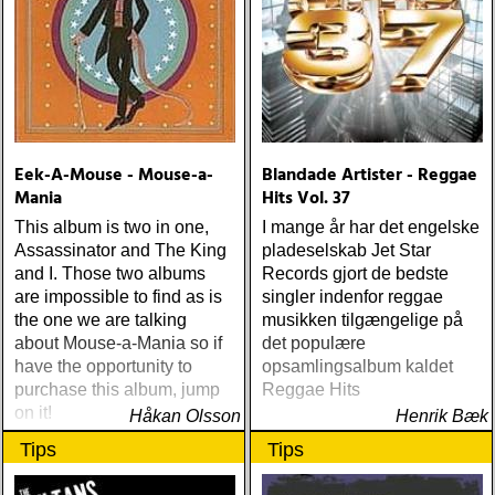
cheevers : tall texas tales
(inbred) ÅRETS PLATTA,
ALLA KATEGORIER, HELT
ENKELT: citizen k : meet
citizen k (paraply) ÅRETS
MANLIGA RÖST: clarence
bucaro : new orleans
Eek-A-Mouse - Mouse-a-
Blandade Artister - Reggae
(hyena) ÅRETS GILLIAN
Mania
Hits Vol. 37
WELCH: dave rawlings
machine : a friend of a
This album is two in one,
I mange år har det engelske
friend (acony) ÅRETS
Assassinator and The King
pladeselskab Jet Star
MEST UNDANGÖMDA:
and I. Those two albums
Records gjort de bedste
david mead : almost &
are impossible to find as is
singler indenfor reggae
always (david mead)
the one we are talking
musikken tilgængelige på
ÅRETS FLEET
about Mouse-a-Mania so if
det populære
FOXES/LOW ANTHEM:
have the opportunity to
opsamlingsalbum kaldet
dawes : north hills (ato)
purchase this album, jump
Reggae Hits
ÅRETS 'LILLA' PAUL
on it!
Håkan Olsson
Henrik Bæk
SIMON: harper simon :
Tips
Tips
harper simon (tulsi) ÅRETS
JD SOUTHER: iain