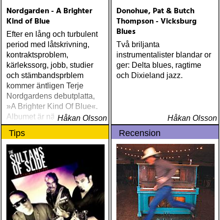
Nordgarden - A Brighter
Donohue, Pat & Butch
Kind of Blue
Thompson - Vicksburg
Blues
Efter en lång och turbulent
period med låtskrivning,
Två briljanta
kontraktsproblem,
instrumentalister blandar or
kärlekssorg, jobb, studier
ger: Delta blues, ragtime
och stämbandsprblem
och Dixieland jazz.
kommer äntligen Terje
Nordgardens debutplatta,
»A Brighter Kind Of Blue«.
Albumet är nära, enkelt och
Håkan Olsson
Håkan Olsson
ärligt och handlar om
Tips
Recension
upplevelser och historier
från en ung mans liv