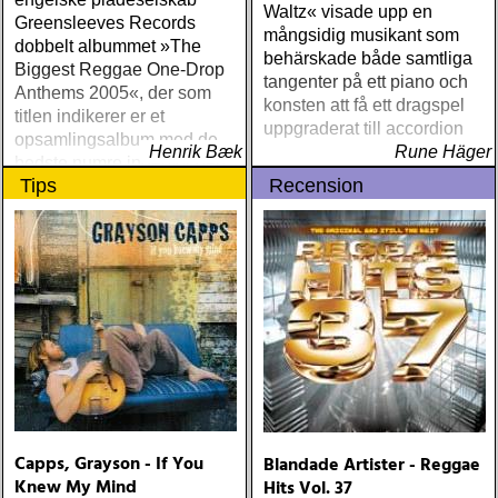
Waltz« visade upp en
Greensleeves Records
mångsidig musikant som
dobbelt albummet »The
behärskade både samtliga
Biggest Reggae One-Drop
tangenter på ett piano och
Anthems 2005«, der som
konsten att få ett dragspel
titlen indikerer er et
uppgraderat till accordion
opsamlingsalbum med de
Henrik Bæk
Rune Häger
bedste numre indenfor den
Tips
Recension
populære reggaestil kaldet
one-drop
Capps, Grayson - If You
Blandade Artister - Reggae
Knew My Mind
Hits Vol. 37