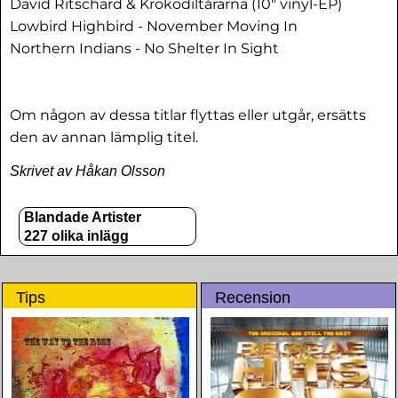
David Ritschard & Krokodiltårarna (10" vinyl-EP)
Lowbird Highbird - November Moving In
Northern Indians - No Shelter In Sight
Om någon av dessa titlar flyttas eller utgår, ersätts
den av annan lämplig titel.
Skrivet av Håkan Olsson
Blandade Artister
227 olika inlägg
Tips
Recension