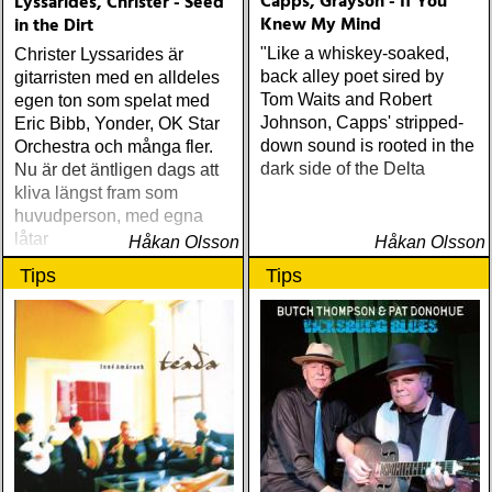
Capps, Grayson - If You
Lyssarides, Christer - Seed
Knew My Mind
in the Dirt
"Like a whiskey-soaked,
Christer Lyssarides är
back alley poet sired by
gitarristen med en alldeles
Tom Waits and Robert
egen ton som spelat med
Johnson, Capps' stripped-
Eric Bibb, Yonder, OK Star
down sound is rooted in the
Orchestra och många fler.
dark side of the Delta
Nu är det äntligen dags att
kliva längst fram som
huvudperson, med egna
låtar
Håkan Olsson
Håkan Olsson
Tips
Tips