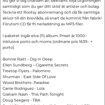
Nu ger vi dig chansen att bekvämt följa utgivningen
samtidigt som du ger ditt stöd åt artister och bolag.
Teckna ett Rootsy abonnemang och då får samtliga
skivor till din brevlåda, så snart de kommit från fabrik!
Förutom CD får fri nerladdning av MP3-filer.
I paketet ingår elva (11) album. Priset är 1000:-
inklusive porto och moms (ordinarie pris 1639:- +
porto)
Bonnie Raitt – Dig In Deep
Ellen Sundberg – Cigarette Secrets
Treetop Flyers - Palomino
Shurman - East Side Of Love
Wood Brothers- Paradise
Carrie Rodriguez - Lola
Graham Nash - This Path Tonight
Doug Seegers - TBA