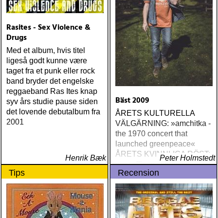
Rasites - Sex Violence &
Drugs
Med et album, hvis titel
ligeså godt kunne være
taget fra et punk eller rock
band bryder det engelske
reggaeband Ras Ites knap
Bäst 2009
syv års studie pause siden
det lovende debutalbum fra
ÅRETS KULTURELLA
2001
VÄLGÄRNING: »amchitka -
the 1970 concert that
launched greenpeace«
ÅRETS KVINNLIGA RÖST:
Henrik Bæk
Peter Holmstedt
amy allison : sheffield
Tips
Recension
streets (urban myth)
ÅRETS SKILSMÄSSA:
amy speace : the killer in
me (wildflower) ÅRETS
WILLIE NELSON; bob