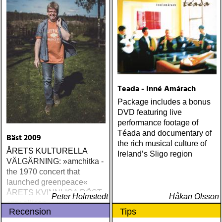
Teada - Inné Amárach
Package includes a bonus
DVD featuring live
performance footage of
Téada and documentary of
Bäst 2009
the rich musical culture of
ÅRETS KULTURELLA
Ireland’s Sligo region
VÄLGÄRNING: »amchitka -
the 1970 concert that
launched greenpeace«
ÅRETS KVINNLIGA RÖST:
Peter Holmstedt
Håkan Olsson
amy allison : sheffield
Recension
Tips
streets (urban myth)