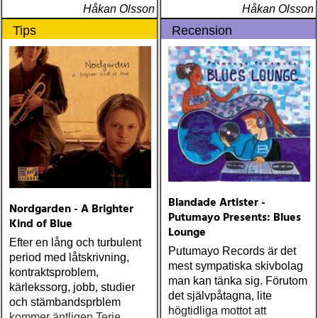
Håkan Olsson
Håkan Olsson
Tips
Recension
Blandade Artister -
Nordgarden - A Brighter
Putumayo Presents: Blues
Kind of Blue
Lounge
Efter en lång och turbulent
Putumayo Records är det
period med låtskrivning,
mest sympatiska skivbolag
kontraktsproblem,
man kan tänka sig. Förutom
kärlekssorg, jobb, studier
det självpåtagna, lite
och stämbandsprblem
högtidliga mottot att
kommer äntligen Terje