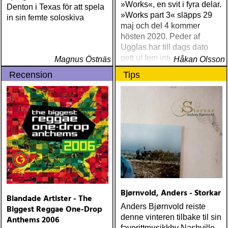
»Works«, en svit i fyra delar.
Denton i Texas för att spela
»Works part 3« släpps 29
in sin femte soloskiva
maj och del 4 kommer
hösten 2020. Peder af
Ugglas har till dags dato
gett ut fem internationellt
Magnus Östnäs
Håkan Olsson
hyllade soloalbum
Recension
Tips
Bjørnvold, Anders - Storkar
Blandade Artister - The
Anders Bjørnvold reiste
Biggest Reggae One-Drop
denne vinteren tilbake til sin
Anthems 2006
favorittmusikkby Nashville