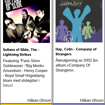
matthews : joy mining
(matrix) ÅRETS FANBASE-
PROJEKT: jill sobule :
california years (pinko)
ÅRETS GUY CLARK: keith
miles : beyond the
headlights (house of trout)
ÅRETS
AMERICA/BYRDS/EAGLES/
maplewood : yeti boombox
Hay, Colin - Company of
Sultans of Slide, The -
(tapete) ÅRETS
Strangers
Lightning Strikes
SUPERGRUPP: monsters
Återutgivning av 2002 års
Featuring “Paris Slim»
of folk : monsters of folk
album »Company Of
Goldwasser -“Big Monti«
(rough trade) ÅRETS T-
Strangers«.
Amundson - Henry Cooper
BONE BURNETT:
- Boyd Small Högoktanig
moonalice : moonalice (a
blues med slidegitarr i
minor label) ÅRETS
fokus!
STÖRSTA, VÄRSTA,
TYNGSTA & DYRASTE:
neil young : archives
Håkan Olsson
(reprise) ÅRETS GRAM &
Håkan Olsson