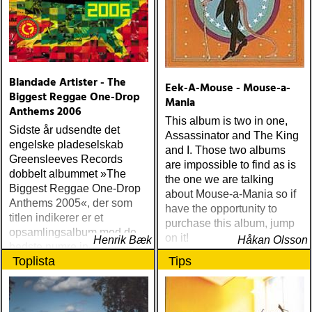
Blandade Artister - The
Eek-A-Mouse - Mouse-a-
Biggest Reggae One-Drop
Mania
Anthems 2006
This album is two in one,
Sidste år udsendte det
Assassinator and The King
engelske pladeselskab
and I. Those two albums
Greensleeves Records
are impossible to find as is
dobbelt albummet »The
the one we are talking
Biggest Reggae One-Drop
about Mouse-a-Mania so if
Anthems 2005«, der som
have the opportunity to
titlen indikerer er et
purchase this album, jump
opsamlingsalbum med de
on it!
Henrik Bæk
Håkan Olsson
bedste numre indenfor den
Toplista
Tips
populære reggaestil kaldet
one-drop