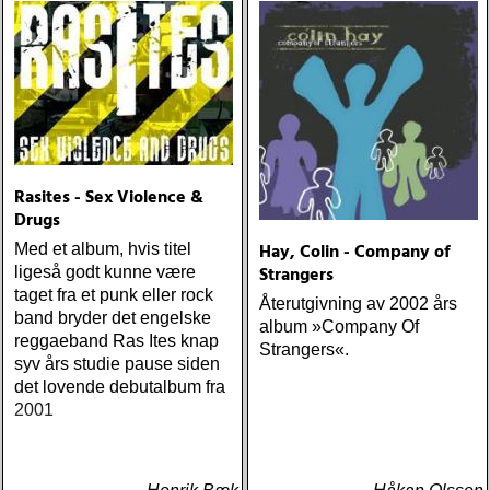
ÅRETS SKILSMÄSSA:
amy speace : the killer in
me (wildflower) ÅRETS
WILLIE NELSON; bob
cheevers : tall texas tales
(inbred) ÅRETS PLATTA,
ALLA KATEGORIER, HELT
ENKELT: citizen k : meet
citizen k (paraply) ÅRETS
Rasites - Sex Violence &
MANLIGA RÖST: clarence
Drugs
bucaro : new orleans
Hay, Colin - Company of
Med et album, hvis titel
(hyena) ÅRETS GILLIAN
Strangers
ligeså godt kunne være
WELCH: dave rawlings
taget fra et punk eller rock
machine : a friend of a
Återutgivning av 2002 års
band bryder det engelske
friend (acony) ÅRETS
album »Company Of
reggaeband Ras Ites knap
MEST UNDANGÖMDA:
Strangers«.
syv års studie pause siden
david mead : almost &
det lovende debutalbum fra
always (david mead)
2001
ÅRETS FLEET
FOXES/LOW ANTHEM:
dawes : north hills (ato)
ÅRETS 'LILLA' PAUL