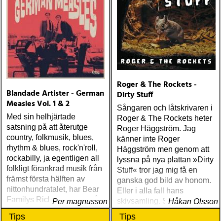
Roger & The Rockets -
Blandade Artister - German
Dirty Stuff
Measles Vol. 1 & 2
Sångaren och låtskrivaren i
Med sin helhjärtade
Roger & The Rockets heter
satsning på att återutge
Roger Häggström. Jag
country, folkmusik, blues,
känner inte Roger
rhythm & blues, rock'n'roll,
Häggström men genom att
rockabilly, ja egentligen all
lyssna på nya plattan »Dirty
folkligt förankrad musik från
Stuff« tror jag mig få en
främst första hälften av
ganska god bild av honom.
nittonhundratalet, har Bear
Eller i alla fall hans
Familys Richard Weize nått
skivsamling. Som sannolikt
Per magnusson
Håkan Olsson
en unik position som både
är stor och gedigen
Tips
Tips
folkbildare och arkivarie